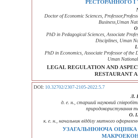
РЕСТОРАННОГО І
Doctor of Economic Sciences, Professor,Profes
Business,Uman Natio
O
PhD in Pedagogical Sciences, Associate Profe
Disciplines, Uman Nat
L
PhD in Economics, Associate Professor of the 
Uman National 
LEGAL REGULATION AND ASPECT
RESTAURANT A
DOI:
10.32702/2307-2105-2022.5.7
Л. 
д. е. н., старший науковий співро
природокористування т
О. 
к. е. н., начальник відділу митного оформ
УЗАГАЛЬНЮЮЧА ОЦІНКА 
МАКРОЕКОН