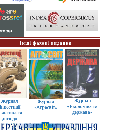
Інші фахові видання
Журнал
Журнал
Журнал
«Економіка та
Інвестиції:
«Агросвіт»
держава»
рактика та
досвід»