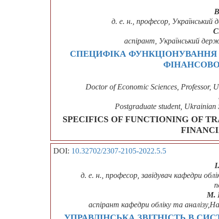
В
д. е. н., професор, Український
С
аспірант, Український держ
СПЕЦИФІКА ФУНКЦІОНУВАННЯ 
ФІНАНСОВО
Doctor of Economic Sciences, Professor, U
Postgraduate student, Ukrainian 
SPECIFICS OF FUNCTIONING OF T
FINANCI
DOI:
10.32702/2307-2105-2022.5.5
І
д. е. н., професор, завідувач кафедри об
п
М. 
аспірант кафедри обліку та аналізу,Н
УПРАВЛІНСЬКА ЗВІТНІСТЬ В СИ