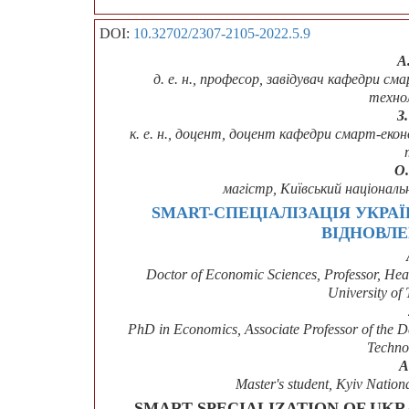
DOI:
10.32702/2307-2105-2022.5.9
А
д. е. н., професор, завідувач кафедри с
техно
З
к. е. н., доцент, доцент кафедри смарт-еко
О.
магістр, Київський націонал
SMART-СПЕЦІАЛІЗАЦІЯ УКРА
ВІДНОВЛ
Doctor of Economic Sciences, Professor, He
University of
PhD in Economics, Associate Professor of the D
Techno
A
Master's student, Kyiv Nation
SMART SPECIALIZATION OF UKR