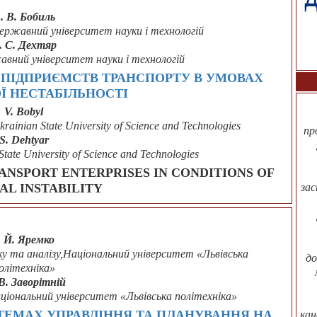
. В. Бобиль
 державний університет науки і технологій
. С. Дехтяр
авний університет науки і технологій
ПІДПРИЄМСТВ ТРАНСПОРТУ В УМОВАХ
Ї НЕСТАБІЛЬНОСТІ
V. Bobyl
krainian State University of Science and Technologies
пр
S. Dehtyar
State University of Science and Technologies
RANSPORT ENTERPRISES IN CONDITIONS OF
зас
AL INSTABILITY
. Й. Яремко
ліку та аналізу,Національний університет «Львівська
до
олітехніка»
В. Заворітній
аціональний університет «Львівська політехніка»
СТЕМАХ УПРАВЛІННЯ ТА ПЛАНУВАННЯ НА
кан