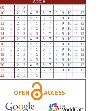
Архів
009
1
2
3
4
5
6
7
8
9
10
11
12
010
1
2
3
4
5
6
7
8
9
10
11
12
011
1
2
3
4
5
6
7
8
9
10
11
12
012
1
2
3
4
5
6
7
8
9
10
11
12
013
1
2
3
4
5
6
7
8
9
10
11
12
014
1
2
3
4
5
6
7
8
9
10
11
12
015
1
2
3
4
5
6
7
8
9
10
11
12
016
1
2
3
4
5
6
7
8
9
10
11
12
017
1
2
3
4
5
6
7
8
9
10
11
12
018
1
2
3
4
5
6
7
8
9
10
11
12
019
1
2
3
4
5
6
7
8
9
10
11
12
020
1
2
3
4
5
6
7
8
9
10
11
12
021
1
2
3
4
5
6
7
8
9
10
11
12
022
1
2
3
4
5
6
7
8
9
10
11
12