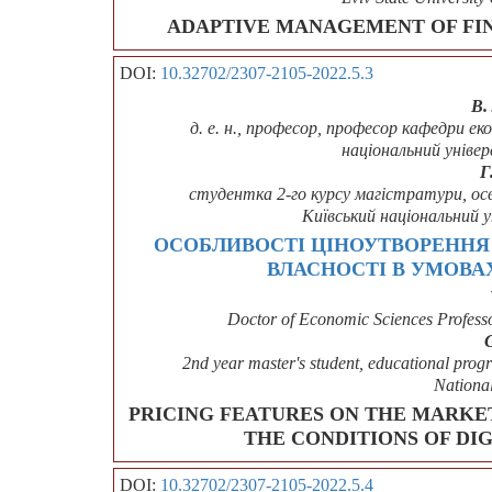
ADAPTIVE MANAGEMENT OF FIN
DOI:
10.32702/2307-2105-2022.5.3
В.
д. е. н., професор, професор кафедри еко
національний уніве
Г
студентка 2-го курсу магістратури, ос
Київський національний 
ОСОБЛИВОСТІ ЦІНОУТВОРЕННЯ 
ВЛАСНОСТІ В УМОВА
Doctor of Economic Sciences Professo
2nd year master's student, educational pr
National
PRICING FEATURES ON THE MARKE
THE CONDITIONS OF DI
DOI:
10.32702/2307-2105-2022.5.4