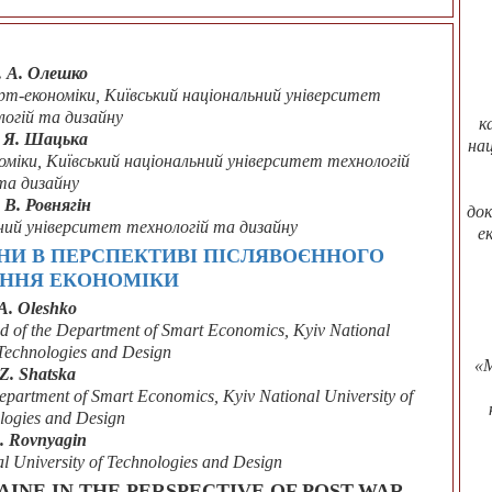
. А. Олешко
март-економіки, Київський національний університет
логій та дизайну
к
. Я. Шацька
на
номіки, Київський національний університет технологій
та дизайну
 В. Ровнягін
док
ьний університет технологій та дизайну
е
ЇНИ В ПЕРСПЕКТИВІ ПІСЛЯВОЄННОГО
ЕННЯ ЕКОНОМІКИ
А. Oleshko
ad of the Department of Smart Economics, Kyiv National
 Technologies and Design
«М
Z. Shatska
epartment of Smart Economics, Kyiv National University of
logies and Design
. Rovnyagin
al University of Technologies and Design
AINE IN THE PERSPECTIVE OF POST-WAR