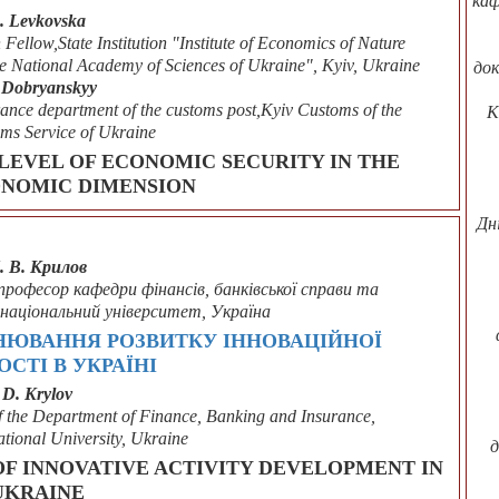
каф
. Levkovska
ellow,State Institution "Institute of Economics of Nature
 National Academy of Sciences of Ukraine", Kyiv, Ukraine
док
 Dobryanskyy
ance department of the customs post,Kyiv Customs of the
К
oms Service of Ukraine
LEVEL OF ECONOMIC SECURITY IN THE
NOMIC DIMENSION
Дн
. В. Крилов
,професор кафедри фінансів, банківської справи та
 національний університет, Україна
НЮВАННЯ РОЗВИТКУ ІННОВАЦІЙНОЇ
ОСТІ В УКРАЇНІ
D. Krylov
f the Department of Finance, Banking and Insurance,
tional University, Ukraine
д
OF INNOVATIVE ACTIVITY DEVELOPMENT IN
UKRAINE