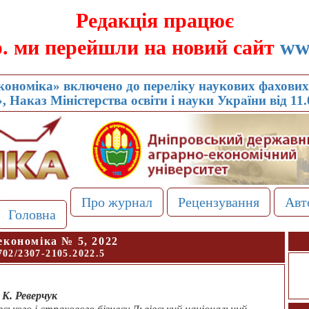
Редакція працює
р. ми перейшли на новий сайт
ww
ономіка» включено до переліку наукових фахових 
, Наказ Міністерства освіти і науки України від 11
Про журнал
Рецензування
Авт
Головна
економіка № 5, 2022
702/2307-2105.2022.5
 К. Реверчук