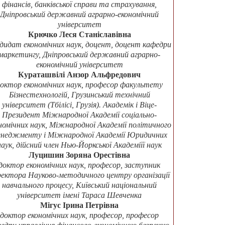
фінансів, банківської справи та страхування,
Дніпровський державний аграрно-економічний
університет
Крючко Леся Станіславівна
дидат економічних наук, доцент, доцент кафедри
маркетингу, Дніпровський державний аграрно-
економічний університет
Кураташвілі Анзор Альфредович
октор економічних наук, професор факультету
Бізнестехнологій, Грузинський технічний
університет (Тбілісі, Грузія). Академік і Віце-
Президент Міжнародної Академії соціально-
номічних наук, Міжнародної Академії політичного
неджменту і Міжнародної Академії Юридичних
наук, дійсний член Нью-Йоркської Академіїї наук
Луцишин Зоряна Орестівна
доктор економічних наук, професор, заступник
ректора Науково-методичного центру організації
навчального процесу, Київський національний
університет імені Тараса Шевченка
Мігус Ірина Петрівна
доктор економічних наук, професор, професор