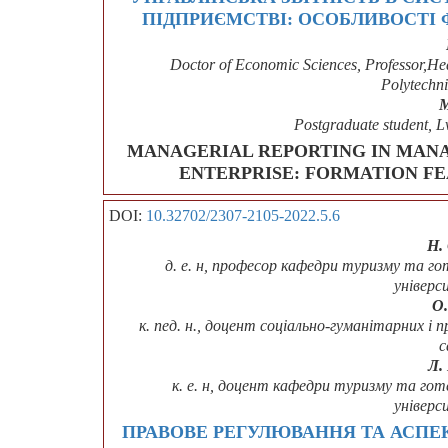
ПІДПРИЄМСТВІ: ОСОБЛИВОСТІ 
Doctor of Economic Sciences, Professor,He
Polytechni
M
Postgraduate student, L
MANAGERIAL REPORTING IN MANA
ENTERPRISE: FORMATION F
DOI:
10.32702/2307-2105-2022.5.6
Н.
д. е. н, професор кафедри туризму та г
універс
О.
к. пед. н., доцент соціально-гуманітарних і
с
Л.
к. е. н, доцент кафедри туризму та го
універс
ПРАВОВЕ РЕГУЛЮВАННЯ ТА АСПЕК