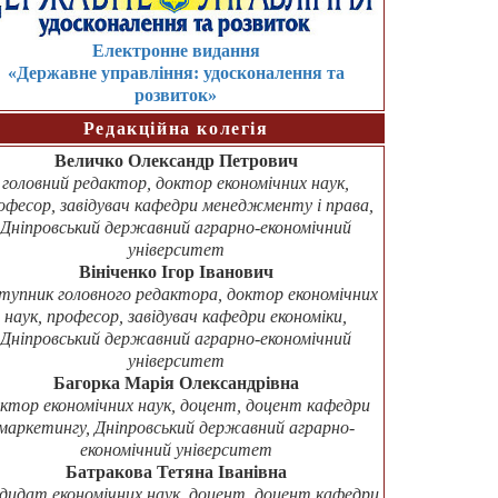
Електронне видання
«Державне управління: удосконалення та
розвиток»
Редакційна колегія
Величко Олександр Петрович
головний редактор, доктор економічних наук,
офесор, завідувач кафедри менеджменту і права,
Дніпровський державний аграрно-економічний
університет
Вініченко Ігор Іванович
тупник головного редактора, доктор економічних
наук, професор, завідувач кафедри економіки,
Дніпровський державний аграрно-економічний
університет
Багорка Марія Олександрівна
ктор економічних наук, доцент, доцент кафедри
маркетингу, Дніпровський державний аграрно-
економічний університет
Батракова Тетяна Іванівна
дидат економічних наук, доцент, доцент кафедри