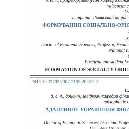
д. е. н., професор, завідувач кафедри банк
університе
О.
аспірант, Львівський націон
ФОРМУВАННЯ СОЦІАЛЬНО-ОРІЄ
S
Doctor of Economic Sciences, Professor, Head 
National I
Postgraduate student,Lv
FORMATION OF SOCIALLY-ORIE
DOI:
10.32702/2307-2105-2022.5.2
С
д. е. н., доцент, завідувач кафедри фі
внутрішніх с
АДАПТИВНЕ УПРАВЛІННЯ ФІ
Doctor of Economic Sciences, Associate Profe
Lviv State University 