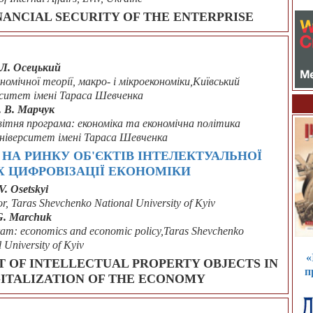
ANCIAL SECURITY OF THE ENTERPRISE
 Л. Осецький
номічної теорії, макро- і мікроекономіки,Київський
рситет імені Тараса Шевченка
. В. Марчук
вітня програма: економіка та економічна політика
університет імені Тараса Шевченка
НА РИНКУ ОБ'ЄКТІВ ІНТЕЛЕКТУАЛЬНОЇ
Х ЦИФРОВІЗАЦІЇ ЕКОНОМІКИ
V. Osetskyi
r, Taras Shevchenko National University of Kyiv
G. Marchuk
ogram: economics and economic policy,Taras Shevchenko
 University of Kyiv
«
T OF INTELLECTUAL PROPERTY OBJECTS IN
п
GITALIZATION OF THE ECONOMY