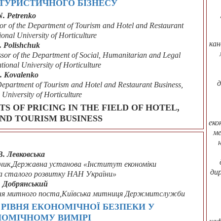
 ТУРИСТИЧНОГО БІЗНЕСУ
N. Petrenko
sor of the Department of Tourism and Hotel and Restaurant
nal University of Horticulture
кан
. Polishchuk
ssor of the Department of Social, Humanitarian and Legal
ional University of Horticulture
. Kovalenko
д
Department of Tourism and Hotel and Restaurant Business,
University of Horticulture
S OF PRICING IN THE FIELD OF HOTEL,
ND TOURISM BUSINESS
еко
ме
В. Левковська
бітник,Державна установа «Інститут економіки
ди
а сталого розвитку НАН України»
І. Добрянський
лення митного поста,Київська митниця Держмитслужби
РІВНЯ ЕКОНОМІЧНОЇ БЕЗПЕКИ У
ОМІЧНОМУ ВИМІРІ