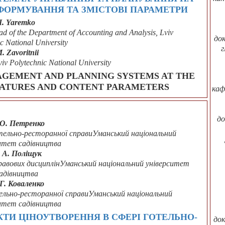
ФОРМУВАННЯ ТА ЗМІСТОВІ ПАРАМЕТРИ
I. Yaremko
ad of the Department of Accounting and Analysis, Lviv
док
c National University
г
. Zavoritnii
viv Polytechnic National University
GEMENT AND PLANNING SYSTEMS AT THE
EATURES AND CONTENT PARAMETERS
каф
до
 О. Петренко
отельно-ресторанної справиУманський національний
итет садівництва
 А. Поліщук
 правових дисциплінУманський національний університет
адівництва
 Г. Коваленко
тельно-ресторанної справиУманський національний
итет садівництва
ТИ ЦІНОУТВОРЕННЯ В СФЕРІ ГОТЕЛЬНО-
док