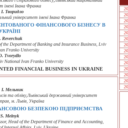
івського і страхового бізнесу,Львівський національний
т імені Івана Франка
2
 І. Творидло
2
альний університет імені Івана Франка
2
НТОВАНОГО ФІНАНСОВОГО БІЗНЕСУ В
2
УКРАЇНІ
2
. Reverchuk
2
of the Department of Banking and Insurance Business, Lviv
2
van Franko University
2
O. Tvorydlo
2
iv National Ivan Franko University
2
NTED FINANCIAL BUSINESS IN UKRAINE
2
2
2
2
. І. Мельник
нансів та обліку,Львівський державний університет
прав, м. Львів, Україна
НАНСОВОЮ БЕЗПЕКОЮ ПІДПРИЄМСТВА
S. Melnyk
ssor, Head of the Department of Finance and Accounting,
of Internal Affairs, Lviv, Ukraine