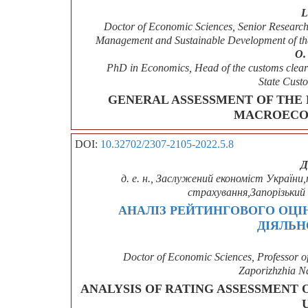
L
Doctor of Economic Sciences, Senior Research F
Management and Sustainable Development of the
O.
PhD in Economics, Head of the customs clear
State Cust
GENERAL ASSESSMENT OF THE 
MACROECO
DOI:
10.32702/2307-2105-2022.5.8
Д
д. е. н., Заслужений економіст України
страхування,Запорізький
АНАЛІЗ РЕЙТИНГОВОГО ОЦІ
ДІЯЛЬН
Doctor of Economic Sciences, Professor o
Zaporizhzhia Na
ANALYSIS OF RATING ASSESSMENT 