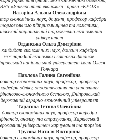
едри управління фінансово-економічною безпекою,
ВНЗ «Університет економіки і права «КРОК»
Наторіна Альона Олександрівна
тор економічних наук, доцент, професор кафедри
торговельного підприємництва та логістики,
иївський національний торговельно-економічний
університет
Огданська Ольга Дмитрівна
кандидат економічних наук, доцент кафедри
міжнародної економіки і світових фінансів,
іпровський національний університет імені Олеся
Гончара
Павлова Галина Євгеніївна
доктор економічних наук, професор, професор
кафедри обліку, оподаткування та управління
фінансово-економічною безпекою, Дніпровський
державний аграрно-економічний університет
Тарасова Тетяна Олексіївна
доктор економічних наук, професор кафедри
фінансів, аналізу та страхування, Харківський
ержавний університет харчування та торгівлі
Трусова Наталя Вікторівна
доктор економічних наук, професор, професор