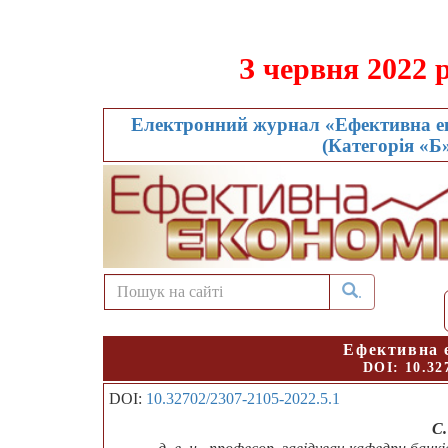
З червня 2022 
Електронний журнал «Ефективна ек
(Категорія «Б»
.
Ефективна 
DOI:
10.32
DOI:
10.32702/2307-2105-2022.5.1
С.