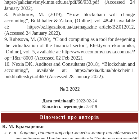
https://galicianvisnyk.tntu.edu.ua/pdf/68/933.pdf (Accessed 24
January 2022).
8. Prokhorov, M. (2019), “How blockchain will change
accounting”, Bukhhalter & Zakon, [Online]. vol. 48-49. available
at: https://bz.ligazakon.ua/ua/magazine_article/BZ012012,
(Accessed 24 January 2022).
9. Rubtsova, M. (2020), “Cloud computing as a tool for deepening
the virtualization of the financial sector”, Efektyvna ekonomika,
[Online], vol. 5, available at: http://www.economy.nayka.com.ua/?
op=1&z=8009 (Accessed 02 Feb 2022).
10. Nexia DK. Auditors and Consultants (2018), “Blockchain and
accounting”, available at: https://nexia.dk.ua/blokchein-i-
bukhhalterskyi-oblik/ (Accessed 28 January 2022).
№ 2 2022
Дата публікації:
2022-02-24
Кількість переглядів:
33819
Відомості про авторів
К. М. Крамаренко
к. е. н., доцент, доцент кафедри менеджменту та військового
господарства,Національна академія Національної гвардії