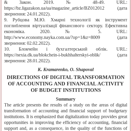
& Закон. 2019. № 48-49. URL:
https://bz.ligazakon.ua/ua/magazine_article/BZ012012 (дата
звернення: 24.01.2022).
9. Рубцова М.Ю. Хмарні технології як інструмент
поглиблення віртуалізації фінансового сектору. Ефективна
економіка. 2020. № 5. URL:
http://www.economy.nayka.com.ua/?op=1&z=8009 (дата
звернення: 02.02.2022).
10. Блокчейн і бухгалтерський облік. URL:
https://nexia.dk.ua/blokchein-i-bukhhalterskyi-oblik/ (дата
звернення: 28.01.2022).
K. Kramarenko, O. Shapoval
DIRECTIONS OF DIGITAL TRANSFORMATION
OF ACCOUNTING AND FINANCIAL ACTIVITY
OF BUDGET INSTITUTIONS
Summary
The article presents the results of a study on the areas of digital
transformation of accounting and financial support of budgetary
institutions. It is emphasized that digitalization today provides great
opportunities in improving the efficiency of accounting, financial
support and, as a consequence, in the quality of the functions of