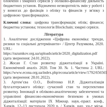
блокчейн і хмарних сервісів у обліково-фінансову діяльність
бюджетних установ. Відзначено незворотність змін у роботі і
у вимогах до фахівців з обліку та фінансів у зв'язку з
цифровою трансформацією.
Ключові слова:
цифрова трансформація; облік; фінанси;
бюджетна установа; технологія Blockchain; хмарні сервіси.
Література
1. Аналітичне дослідження «Цифрова економіка: тренди,
ризики та соціальні детермінанти» / Центр Разумкова, 2020.
URL:
https://razumkov.org.ua/uploads/article/2020_digitalization.pdf
(дата звернення: 24.01.2022).
2. Жосан Г. Стан розвитку діджиталізації в Україні.
Економічний аналіз. 2020. Том 30. № 1. Частина 2. URL:
https://www.econa.org.ua/index.php/econa/article/view/1792/65656
(дата звернення: 28.01.2022).
3. Артем’єва О.О., Войтенко Н.Р. Діджиталізація
бухгалтерського обліку: сучасний стан та перспективи
розвитку. Інновації в обліково-аналітичному забезпеченні та
управлінні фінансово-економічною безпекою в умовах
діджиталізації: матеріали ІХ Міжнар. наук.-практ. конф.,
Харків, 12–13 листопада 2020 р. / Харків. нац. ун-т міськ.