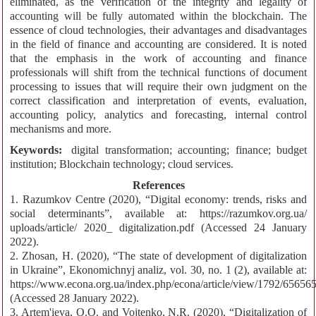
eliminated, as the verification of the integrity and legality of
accounting will be fully automated within the blockchain. The
essence of cloud technologies, their advantages and disadvantages
in the field of finance and accounting are considered. It is noted
that the emphasis in the work of accounting and finance
professionals will shift from the technical functions of document
processing to issues that will require their own judgment on the
correct classification and interpretation of events, evaluation,
accounting policy, analytics and forecasting, internal control
mechanisms and more.
Keywords:
digital transformation; accounting; finance; budget
institution; Blockchain technology; cloud services.
References
1. Razumkov Centre (2020), “Digital economy: trends, risks and
social determinants”, available at: https://razumkov.org.ua/
uploads/article/ 2020_ digitalization.pdf (Accessed 24 January
2022).
2. Zhosan, H. (2020), “The state of development of digitalization
in Ukraine”, Ekonomichnyj analiz, vol. 30, no. 1 (2), available at:
https://www.econa.org.ua/index.php/econa/article/view/1792/65656
(Accessed 28 January 2022).
3. Artem'ieva, O.O. and Vojtenko, N.R. (2020), “Digitalization of