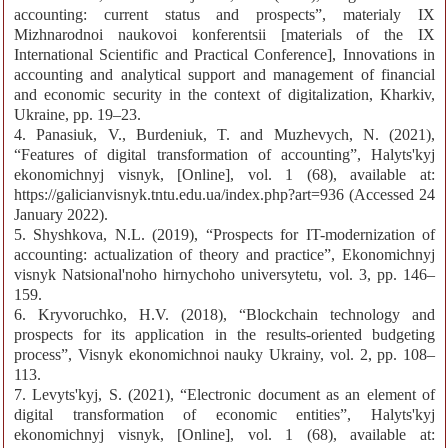
accounting: current status and prospects”, materialy IХ
Mizhnarodnoi naukovoi konferentsii [materials of the IX
International Scientific and Practical Conference], Innovations in
accounting and analytical support and management of financial
and economic security in the context of digitalization, Kharkiv,
Ukraine, pp. 19–23.
4. Panasiuk, V., Burdeniuk, T. and Muzhevych, N. (2021),
“Features of digital transformation of accounting”, Halyts'kyj
ekonomichnyj visnyk, [Online], vol. 1 (68), available at:
https://galicianvisnyk.tntu.edu.ua/index.php?art=936 (Accessed 24
January 2022).
5. Shyshkova, N.L. (2019), “Prospects for IT-modernization of
accounting: actualization of theory and practice”, Ekonomichnyj
visnyk Natsional'noho hirnychoho universytetu, vol. 3, pp. 146–
159.
6. Kryvoruchko, H.V. (2018), “Blockchain technology and
prospects for its application in the results-oriented budgeting
process”, Visnyk ekonomichnoi nauky Ukrainy, vol. 2, pp. 108–
113.
7. Levyts'kyj, S. (2021), “Electronic document as an element of
digital transformation of economic entities”, Halyts'kyj
ekonomichnyj visnyk, [Online], vol. 1 (68), available at: