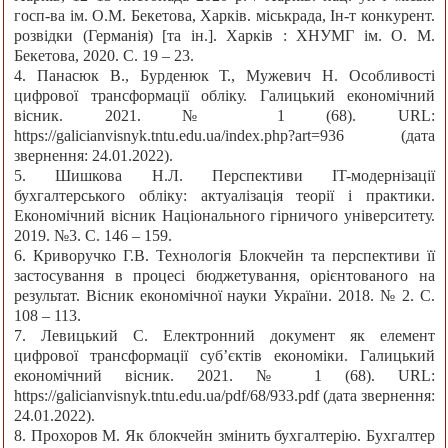
госп-ва ім. О.М. Бекетова, Харків. міськрада, Ін-т конкурент.
розвідки (Германія) [та ін.]. Харків : ХНУМГ ім. О. М.
Бекетова, 2020. С. 19 – 23.
4. Панасюк В., Бурденюк Т., Мужевич Н. Особливості
цифрової трансформації обліку. Галицький економічний
вісник. 2021. № 1 (68). URL:
https://galicianvisnyk.tntu.edu.ua/index.php?art=936 (дата
звернення: 24.01.2022).
5. Шишкова Н.Л. Перспективи IT-модернізації
бухгалтерського обліку: актуалізація теорії і практики.
Економічний вісник Національного гірничого університету.
2019. №3. С. 146 – 159.
6. Криворучко Г.В. Технологія Блокчейн та перспективи її
застосування в процесі бюджетування, орієнтованого на
результат. Вісник економічної науки України. 2018. № 2. С.
108 – 113.
7. Левицький С. Електронний документ як елемент
цифрової трансформації суб’єктів економіки. Галицький
економічний вісник. 2021. № 1 (68). URL:
https://galicianvisnyk.tntu.edu.ua/pdf/68/933.pdf (дата звернення:
24.01.2022).
8. Прохоров М. Як блокчейн змінить бухгалтерію. Бухгалтер