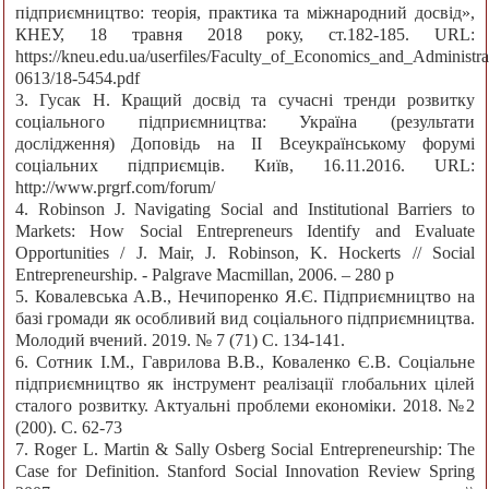
підприємництво: теорія, практика та міжнародний досвід»,
КНЕУ, 18 травня 2018 року, ст.182-185. URL:
https://kneu.edu.ua/userfiles/Faculty_of_Economics_and_Administr
0613/18-5454.pdf
3. Гусак Н. Кращий досвід та сучасні тренди розвитку
соціального підприємництва: Україна (результати
дослідження) Доповідь на ІІ Всеукраїнському форумі
соціальних підприємців. Київ, 16.11.2016. URL:
http://www.prgrf.com/forum/
4. Robinson J. Navigating Social and Institutional Barriers to
Markets: How Social Entrepreneurs Identify and Evaluate
Opportunities / J. Mair, J. Robinson, K. Hockerts // Social
Entrepreneurship. - Palgrave Macmillan, 2006. – 280 р
5. Ковалевська А.В., Нечипоренко Я.Є. Підприємництво на
базі громади як особливий вид соціального підприємництва.
Молодий вчений. 2019. № 7 (71) С. 134-141.
6. Сотник І.М., Гаврилова В.В., Коваленко Є.В. Соціальне
підприємництво як інструмент реалізації глобальних цілей
сталого розвитку. Актуальні проблеми економіки. 2018. №2
(200). С. 62-73
7. Roger L. Martin & Sally Osberg Social Entrepreneurship: The
Case for Definition. Stanford Social Innovation Review Spring