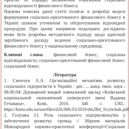
відповідальності фінансового бізнесу.
Наукова новизна даної статті полягає в розробці моделі
формування соціально-орієнтованого фінансового бізнесу в
Україні шляхом уточнення та обґрунтування відповідної
процедури. При цьому напрямом подальших досліджень
може бути розробка методичного підходу щодо адаптації
зарубіжного досвіду ведення соціально-орієнтованого
фінансового бізнесу у національному середовищі.
Ключові слова:
фінансовий бізнес; соціальна
відповідальність; соціально-орієнтований фінансовий бізнес;
соціальний бізнес.
Література
1. Свинчук А.А. Організаційні механізми розвитку
соціальних підприємств в Україні : дис. ... канд. екон. наук :
08.00.04/ Державний вищий навчальний заклад «Київський
національний економічний університет імені Вадима
Гетьмана». Київ, 2016. 340 с. URL:
https://kneu.edu.ua/userfiles/d26.006.03/2016/dis2Bd_Svynchuk.pdf
2. Галушка З.І. Роль соціального підприємництва у
забезпеченні розвитку громад // Збірник матеріалів
Міжнародної науково-практичної конференції«Соціальне