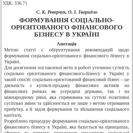
УДК: 336.71
С. К. Реверчук, О. І. Творидло
ФОРМУВАННЯ СОЦІАЛЬНО-
ОРІЄНТОВАНОГО ФІНАНСОВОГО
БІЗНЕСУ В УКРАЇНІ
Анотація
Метою статті є обґрунтування рекомендацій щодо
формування соціально-орієнтованого фінансового бізнесу в
Україні.
Для досягнення поставленої мети в роботі уточнено сутність
соціально орієнтованого фінансового-бізнесу в Україні у
такий спосіб: соціально-орієнтований фінансовий бізнес – це
діяльність з купівлі-продажу фінансових активів на
фінансових ринках як усередині держави, так і на
міжнародному рівні, яка спрямована на суттєві позитивні
суспільні зміни та здійснюється не лише з метою отримання
прибутку, а й задля формування та збільшення соціального
капіталу.
Розроблено процедуру формування соціально-орієнтованого
фінансового бізнесу в Україні, яка базується на принципах,
ефектах та порядку визначення показників соціальної