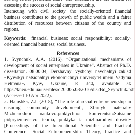
assessing the success of social entrepreneurship.
Interacting with civil society, the socially-oriented financial
business contributes to the growth of public wealth and a fairer
distribution of resources between citizens of the country and
regions.
Keywords:
financial business; social responsibility; socially-
oriented financial business; social business.
References
1. Svynchuk, A.A. (2016), “Organizational mechanisms of
development of social enterprises in Ukraine”, Abstract of Ph.D.
dissertation, 08.00.04, Derzhavnyi vyshchyi navchalnyi zaklad
«Kyivskyi natsionalnyi ekonomichnyi universytet imeni Vadyma
Hetmana», Kyiv, Ukraine, P. 340, available at:
https://kneu.edu.ua/userfiles/d26.006.03/2016/dis2Bd_Svynchuk.pdf
(Accessed 10 Apr 2022).
2. Halushka, Z.I. (2018), “The role of social entrepreneurship in
ensuring community development”, Zbirnyk materialiv
Mizhnarodnoi naukovo-praktychnoi konferentsii«Sotsialne
pidpryiemnytstvo: teoriia, praktyka ta mizhnarodnyi dosvid»
[Proceedings of the International Scientific and Practical
Conference "Social Entrepreneurship: Theory, Practice and