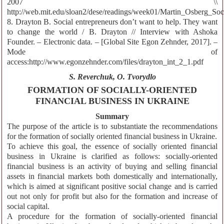
2007 \\
http://web.mit.edu/sloan2/dese/readings/week01/Martin_Osberg_Soc
8. Drayton B. Social entrepreneurs don’t want to help. They want
to change the world / B. Drayton // Interview with Ashoka
Founder. – Electronic data. – [Global Site Egon Zehnder, 2017]. –
Mode of
access:http://www.egonzehnder.com/files/drayton_int_2_1.pdf
S. Reverchuk, O. Tvorydlo
FORMATION OF SOCIALLY-ORIENTED
FINANCIAL BUSINESS IN UKRAINE
Summary
The purpose of the article is to substantiate the recommendations
for the formation of socially oriented financial business in Ukraine.
To achieve this goal, the essence of socially oriented financial
business in Ukraine is clarified as follows: socially-oriented
financial business is an activity of buying and selling financial
assets in financial markets both domestically and internationally,
which is aimed at significant positive social change and is carried
out not only for profit but also for the formation and increase of
social capital.
A procedure for the formation of socially-oriented financial