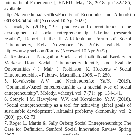
International Experience"], KNEU, May 18, 2018, pp.182-185,
available at:
https://kneu.edu.ua/userfiles/Faculty_of_Economics_and_Administr
0613/18-5454.pdf (Accessed 10 Apr 2022).
3. Husak, N. (2016), “Best practices and current trends in the
development of social entrepreneurship: Ukraine (research
results)”, Report at the II All-Ukrainian Forum of Social
Entrepreneurs, Kyiv, November 16, 2016, available at:
http://www.prgrf.com/forum/ (Accessed 10 Apr 2022).
4. Robinson J. Navigating Social and Institutional Barriers to
Markets: How Social Entrepreneurs Identify and Evaluate
Opportunities / J. Mair, J. Robinson, K. Hockerts // Social
Entrepreneurship. - Palgrave Macmillan, 2006. – P. 280.
5. Kovalevska, A.V. and Nechyporenko, Ya.Ye. (2019),
“Community-based entrepreneurship as a special type of social
entrepreneurship”, Molodyi vchenyi, vol. 7 (71), pp. 134-141.
6. Sotnyk, I.M. Havrylova, V.V. and Kovalenko, Ye.V. (2018),
“Social entrepreneurship as a tool for achieving global goals of
sustainable development”, Aktualni problemy ekonomiky, vol. 2
(200), pp. 62-73
7. Roger L. Martin & Sally Osberg Social Entrepreneurship: The
Case for Definition. Stanford Social Innovation Review Spring