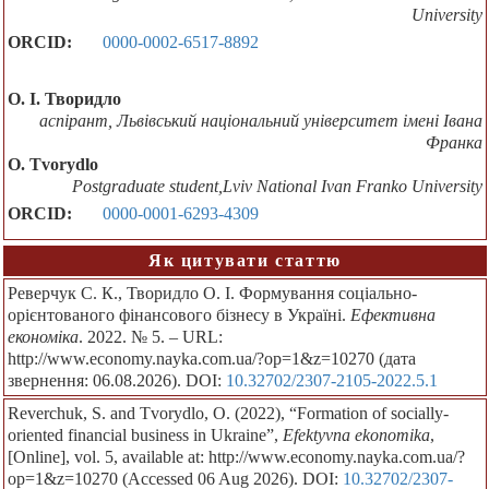
University
ORCID:
0000-0002-6517-8892
О. І. Творидло
аспірант, Львівський національний університет імені Івана
Франка
O. Tvorydlo
Postgraduate student,Lviv National Ivan Franko University
ORCID:
0000-0001-6293-4309
Як цитувати статтю
Реверчук С. К., Творидло О. І. Формування соціально-
орієнтованого фінансового бізнесу в Україні.
Ефективна
економіка
. 2022. № 5. – URL:
http://www.economy.nayka.com.ua/?op=1&z=10270 (дата
звернення: 06.08.2026). DOI:
10.32702/2307-2105-2022.5.1
Reverchuk, S. and Tvorydlo, O. (2022), “Formation of socially-
oriented financial business in Ukraine”,
Efektyvna ekonomika
,
[Online], vol. 5, available at: http://www.economy.nayka.com.ua/?
op=1&z=10270 (Accessed 06 Aug 2026). DOI:
10.32702/2307-