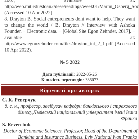
2007, available at:
http://web.mit.edu/sloan2/dese/readings/week01/Martin_Osberg_Soc
(Accessed 10 Apr 2022).
8. Drayton B. Social entrepreneurs dont want to help. They want
to change the world / B. Drayton // Interview with Ashoka
Founder. – Electronic data. – [Global Site Egon Zehnder, 2017]. –
available at:
http://www.egonzehnder.com/files/drayton_int_2_1.pdf (Accessed
10 Apr 2022).
№ 5 2022
Дата публікації:
2022-05-26
Кількість переглядів:
335073
Відомості про авторів
С. К. Реверчук
д. е. н., професор, завідувач кафедри банківського і страхового
бізнесу,Львівський національний університет імені Івана
Франка
S. Reverchuk
Doctor of Economic Sciences, Professor, Head of the Department of
Banking and Insurance Business, Lviv National Ivan Franko