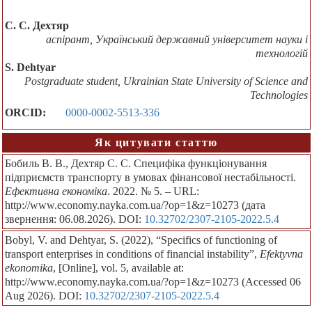
С. С. Дехтяр
аспірант, Український державний університет науки і
технологій
S. Dehtyar
Postgraduate student, Ukrainian State University of Science and
Technologies
ORCID:
0000-0002-5513-336
Як цитувати статтю
Бобиль В. В., Дехтяр С. С. Специфіка функціонування
підприємств транспорту в умовах фінансової нестабільності.
Ефективна економіка
. 2022. № 5. – URL:
http://www.economy.nayka.com.ua/?op=1&z=10273 (дата
звернення: 06.08.2026). DOI:
10.32702/2307-2105-2022.5.4
Bobyl, V. and Dehtyar, S. (2022), “Specifics of functioning of
transport enterprises in conditions of financial instability”,
Efektyvna
ekonomika
, [Online], vol. 5, available at:
http://www.economy.nayka.com.ua/?op=1&z=10273 (Accessed 06
Aug 2026). DOI:
10.32702/2307-2105-2022.5.4