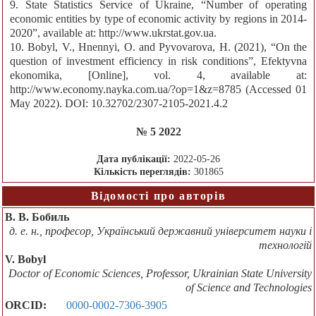
9. State Statistics Service of Ukraine, “Number of operating
economic entities by type of economic activity by regions in 2014-
2020”, available at: http://www.ukrstat.gov.ua.
10. Bobyl, V., Hnennyi, O. and Pyvovarova, H. (2021), “On the
question of investment efficiency in risk conditions”, Efektyvna
ekonomika, [Online], vol. 4, available at:
http://www.economy.nayka.com.ua/?op=1&z=8785 (Accessed 01
May 2022). DOI: 10.32702/2307-2105-2021.4.2
№ 5 2022
Дата публікації:
2022-05-26
Кількість переглядів:
301865
Відомості про авторів
В. В. Бобиль
д. е. н., професор, Український державний університет науки і
технологій
V. Bobyl
Doctor of Economic Sciences, Professor, Ukrainian State University
of Science and Technologies
ORCID:
0000-0002-7306-3905