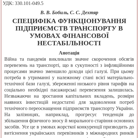
УДК: 330.101-049.5
В. В. Бобиль, С. С. Дехтяр
СПЕЦИФІКА ФУНКЦІОНУВАННЯ
ПІДПРИЄМСТВ ТРАНСПОРТУ В
УМОВАХ ФІНАНСОВОЇ
НЕСТАБІЛЬНОСТІ
Анотація
Війна та пандемія викликали значне скорочення обсягів
перевезень на транспорті, що в сукупності з інфляційними
процесами значно зменшило доходи цієї галузі. При цьому
потреба в утриманні у належному стані всієї матеріально-
технічної бази галузі, збереженні низького рівня тарифів на
соціально необхідні пасажирські перевезення залишилась.
Незважаючи на зростання капітальних вкладень, розміри
наявних інвестицій недостатні для задоволення потреб
технічного переоснащення підприємств транспорту України.
На залізницях, наприклад, прогресує тенденція до
збільшення фізичного зносу й морального старіння основних
засобів. Усе це в умовах жорсткої конкуренції призводить до
витіснення українських перевізників з міжнародних ринків