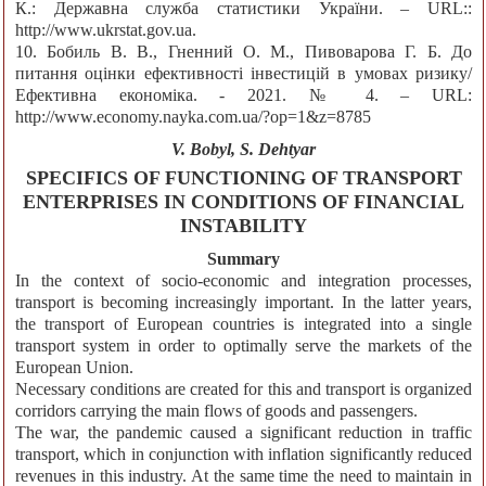
К.: Державна служба статистики України. – URL::
http://www.ukrstat.gov.ua.
10. Бобиль В. В., Гненний О. М., Пивоварова Г. Б. До
питання оцінки ефективності інвестицій в умовах ризику/
Ефективна економіка. - 2021. № 4. – URL:
http://www.economy.nayka.com.ua/?op=1&z=8785
V. Bobyl, S. Dehtyar
SPECIFICS OF FUNCTIONING OF TRANSPORT
ENTERPRISES IN CONDITIONS OF FINANCIAL
INSTABILITY
Summary
In the context of socio-economic and integration processes,
transport is becoming increasingly important. In the latter years,
the transport of European countries is integrated into a single
transport system in order to optimally serve the markets of the
European Union.
Necessary conditions are created for this and transport is organized
corridors carrying the main flows of goods and passengers.
The war, the pandemic caused a significant reduction in traffic
transport, which in conjunction with inflation significantly reduced
revenues in this industry. At the same time the need to maintain in