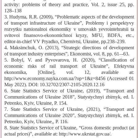
activity: problems of theory and practice, Vol. 2, issue 25, pp.
128–138
3. Hudyma, R.R. (2009), “Problematic aspects of the development
of transport infrastructure of Ukraine”, Problemy i perspektyvy
rozvytku natsionalnoi ekonomiky v umovakh yevrointehratsii ta
svitovoi finansovo-ekonomichnoi kryzy, MFU, BDFA, etc.,
editor-in-chief VV Pryadko, Chernivtsi, Ukraine, pp.238–239.
4. Maksimchuk, O. (2013), “Strategic directions of development
of transport industry enterprises”, Ekonomist, vol. 8, pp. 61–-63.
5. Bobyl, V. and Pyvovarova, H. (2020), “Classification of
economic risks of rail transport of Ukraine”, Efektyvna
ekonomika, [Online], vol. 12, available at:
http://www.economy.nayka.com.ua/?op=1&z=8456 (Accessed 01
May 2022). DOI: 10.32702/2307-2105-2020.12.16
6. State Statistics Service of Ukraine, (2019), “Transport and
Communications of Ukraine 2018”, Statystychnyi zbirnyk, ed. I.
Petrenko, Kyiv, Ukraine, P. 154.
7. State Statistics Service of Ukraine, (2021), “Transport and
Communications of Ukraine 2020”, Statystychnyi zbirnyk, ed. I.
Petrenko, Kyiv, Ukraine,, P. 116.
8. State Statistics Service of Ukraine, “Gross domestic product (at
actual prices)”, available at: http://www.ukrstat.gov.ua/.