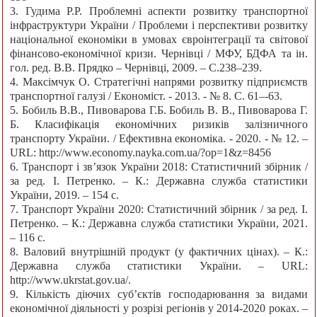
3. Гудима Р.Р. Проблемні аспекти розвитку транспортної
інфраструктури України / Проблеми і перспективи розвитку
національної економіки в умовах євроінтеграції та світової
фінансово-економічної кризи. Чернівці / МФУ, БДФА та ін.
гол. ред. В.В. Прядко – Чернівці, 2009. – C.238–239.
4. Максімчук О. Стратегічні напрями розвитку підприємств
транспортної галузі / Економіст. - 2013. - № 8. С. 61–-63.
5. Бобиль В.В., Пивоварова Г.Б. Бобиль В. В., Пивоварова Г.
Б. Класифікація економічних ризиків залізничного
транспорту України. / Ефективна економіка. - 2020. - № 12. –
URL: http://www.economy.nayka.com.ua/?op=1&z=8456
6. Транспорт і зв’язок України 2018: Статистичний збірник /
за ред. І. Петренко. – К.: Державна служба статистики
України, 2019. – 154 с.
7. Транспорт України 2020: Статистичний збірник / за ред. І.
Петренко. – К.: Державна служба статистики України, 2021.
– 116 с.
8. Валовий внутрішній продукт (у фактичних цінах). – К.:
Державна служба статистики України. – URL:
http://www.ukrstat.gov.ua/.
9. Кількість діючих суб’єктів господарювання за видами
економічної діяльності у розрізі регіонів у 2014-2020 роках. –