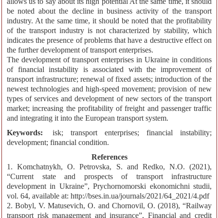
allows us to say about its high potential At the same time, it should
be noted about the decline in business activity of the transport
industry. At the same time, it should be noted that the profitability
of the transport industry is not characterized by stability, which
indicates the presence of problems that have a destructive effect on
the further development of transport enterprises.
The development of transport enterprises in Ukraine in conditions
of financial instability is associated with the improvement of
transport infrastructure; renewal of fixed assets; introduction of the
newest technologies and high-speed movement; provision of new
types of services and development of new sectors of the transport
market; increasing the profitability of freight and passenger traffic
and integrating it into the European transport system.
Keywords:
isk; transport enterprises; financial instability;
development; financial condition.
References
1. Komchatnykh, O. Petrovska, S. and Redko, N.O. (2021),
“Current state and prospects of transport infrastructure
development in Ukraine”, Prychornomorski ekonomichni studii,
vol. 64, available at: http://bses.in.ua/journals/2021/64_2021/4.pdf
2. Bobyl, V. Matusevich, O. and Chornovil, O. (2018), “Railway
transport risk management and insurance”, Financial and credit