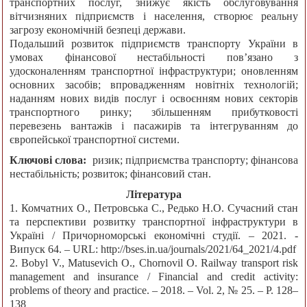
транспортних послуг, знижує якість обслуговування
вітчизняних підприємств і населення, створює реальну
загрозу економічній безпеці держави.
Подальший розвиток підприємств транспорту України в
умовах фінансової нестабільності пов’язано з
удосконаленням транспортної інфраструктури; оновленням
основних засобів; впровадженням новітніх технологій;
наданням нових видів послуг і освоєнням нових секторів
транспортного ринку; збільшенням прибутковості
перевезень вантажів і пасажирів та інтегруванням до
європейської транспортної системи.
Ключові слова:
ризик; підприємства транспорту; фінансова
нестабільність; розвиток; фінансовий стан.
Література
1. Комчатних О., Петровська С., Редько Н.О. Сучасний стан
та перспективи розвитку транспортної інфраструктури в
Україні / Причорноморські економічні студії. – 2021. -
Випуск 64. – URL: http://bses.in.ua/journals/2021/64_2021/4.pdf
2. Bobyl V., Matusevich O., Chornovil O. Railway transport risk
management and insurance / Financial and credit activity:
problems of theory and practice. – 2018. – Vol. 2, № 25. – P. 128–
138