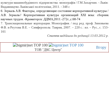
культури машинобудівного підприємства: монографія / Г.М.Захарчин. - Львів:
Видавництво Львівської політехніки, 2011. - 348 с
6.
Зеркаль А.В. Факторы, определяющие состояние корпоративной культуры /
А.В. Зеркаль// Корпоративная культура организаций ХХI века: сборник
научных трудов. -Краматорск: ДДМА,2011.-272с.,с.68-74
7.
Тран
снациональные корпорации. Монография. / под ред. проф. Зиновьева
Ф.В. и Реутова В.Е. – Симферополь: Таврия, 2007. – 220 с.: ил. – Рус.
, с. 153-
161
Стаття надійшла до редакції 13.03.2012 р.
Вгору
ТОВ "ДКС Центр"