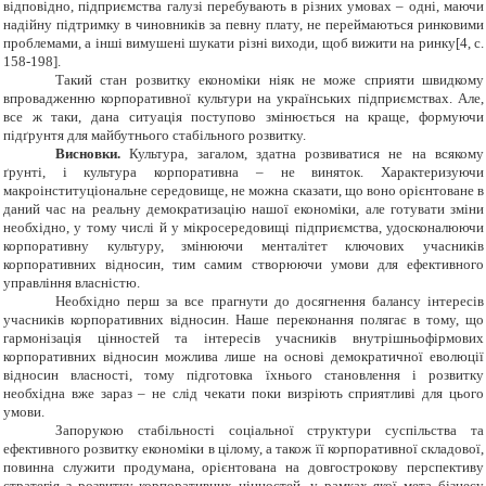
відповідно, підприємства галузі перебувають в різних умовах – одні, маючи
надійну підтримку в чиновників за певну плату, не переймаються ринковими
проблемами, а інші вимушені шукати різні виходи, щоб вижити на ринку[4,
c
.
158-198].
Такий стан розвитку економіки ніяк не може сприяти швидкому
впровадженню корпоративної культури на українських підприємствах. Але,
все ж таки, дана ситуація поступово змінюється на краще, формуючи
підґрунтя для майбутнього стабільного розвитку.
Висновки.
Культура, загалом, здатна розвиватися не на всякому
ґрунті, і культура корпоративна – не виняток. Характеризуючи
макроінституціональне середовище, не можна сказати, що воно орієнтоване в
даний час на реальну демократизацію нашої економіки, але готувати зміни
необхідно, у тому числі й у мікросередовищі підприємства, удосконалюючи
корпоративну культуру, змінюючи менталітет ключових учасників
корпоративних відносин, тим самим створюючи умови для ефективного
управління власністю.
Необхідно перш за все прагнути до досягнення балансу інтересів
учасників корпоративних відносин. Наше переконання полягає в тому, що
гармонізація цінностей та інтересів учасників внутрішньофірмових
корпоративних відносин можлива лише на основі демократичної еволюції
відносин власності, тому підготовка їхнього становлення і розвитку
необхідна вже зараз – не слід чекати поки визріють сприятливі для цього
умови.
Запорукою стабільності соціальної структури суспільства та
ефективного розвитку економіки в цілому, а також її корпоративної складової,
повинна служити продумана, орієнтована на довгострокову перспективу
стратегія з розвитку корпоративних цінностей, у рамках якої мета бізнесу