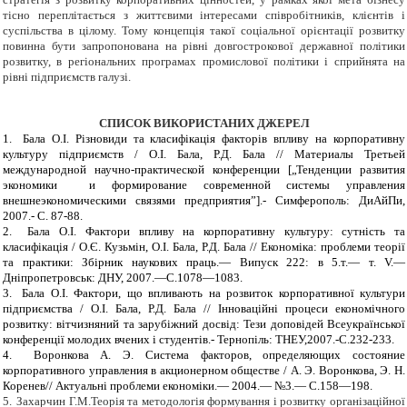
тісно переплітається з життєвими інтересами співробітників, клієнтів і
суспільства в цілому. Тому концепція такої соціальної орієнтації розвитку
повинна бути запропонована на рівні довгострокової державної політики
розвитку, в регіональних програмах промислової політики і сприйнята на
рівні підприємств галузі.
СПИСОК ВИКОРИСТАНИХ ДЖЕРЕЛ
1.
Бала О.І. Різновиди та класифікація факторів впливу на корпоративну
культуру підприємств / О.І. Бала, Р.Д. Бала // Материалы Третьей
международной научно-практической конференции [„Тенденции развития
экономики и формирование современной системы управления
внешнеэкономическими связями предприятия”].- Симферополь: ДиАйПи,
2007.- С. 87-88.
2.
Бала О.І. Фактори впливу на корпоративну культуру: сутність та
класифікація / О.Є. Кузьмін, О.І. Бала, Р.Д. Бала // Економіка: проблеми теорії
та практики: Збірник наукових праць.— Випуск 222: в 5.т.— т. V.—
Дніпропетровськ: ДНУ, 2007.—С.1078—1083.
3.
Бала О.І. Фактори, що впливають на розвиток корпоративної культури
підприємства / О.І. Бала, Р.Д. Бала // Інноваційні процеси економічного
розвитку: вітчизняний та зарубіжний досвід: Тези доповідей Всеукраїнської
конференції молодих вчених і студентів.- Тернопіль: ТНЕУ,2007.-С.232-233.
4.
Воронкова А. Э. Система факторов, определяющих состояние
корпоративного управления в акционерном обществе / А. Э. Воронкова, Э. Н.
Коренев// Актуальні проблеми економіки.— 2004.— №3.— С.158—198.
5.
Захарчин Г.М.Теорія та методологія формування і розвитку ор­ганізаційної