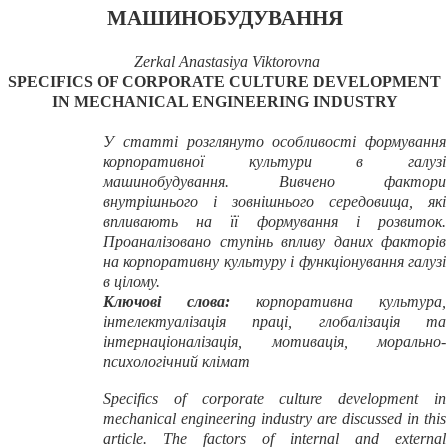
МАШИНОБУД
УВАННЯ
Zerkal Anastasiya Viktorovna
SPECIFICS OF CORPORATE CULTURE DEVELOPMENT
IN MECHANICAL ENGINEERING INDUSTRY
У статті розглянуто особливості формування
корпоративної культури в галузі
машинобудування. Вивчено фактори
внутрішнього і зовнішнього середовища, які
впливають на її формування і розвиток.
Проаналізовано ступінь впливу даних факторів
на корпоративну культуру і функціонування галузі
в цілому.
Ключові слова:
корпоративна культура,
інтелектуалізація праці, глобалізація та
інтернаціоналізація, мотивація, морально-
психологічний клімат
Specifics of corporate culture development in
mechanical engineering industry are discussed in this
article. The factors of internal and external