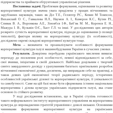
підприємства та приймати обґрунтовані управлінські рішення.
Постановка задачі.
Проблемам формування, оцінювання та розвитку
корпоративної культури значна увага приділена у працях вітчизняних та
зарубіжних науковців, таких як Діл
T
.
E
., Геллегер Р.С., Кевин М Томпсон,
Виханский О.
С., Гавкалова Н.Л., Наумов А. І., Камерон К.С., Куінн Р.І.,
Спивак
В.
А., Воронкова А.Е., Зінов¢єв І.Ф., Баб’як М. М., Коренєв Е. Н.,
Мажура
І.
В., Кузьмін О.Є., Хаєт Г.Л. та інші. У дослідженнях цих авторів
розкрито сутність корпоративної культури, підходи до оцінювання (з позиції
типології), фактори впливу на корпоративну культуру (їх особливості),
досліджено окремі складові корпоративної культури тощо.
Мета –
визначити та проаналізувати особливості формування
корпоративної культури галузі машинобудування України в сучасних умовах.
Результати.
Докорінна перебудова українського мислення вимагає
переходу до посилення ролі особистості, певної відповідальності за себе,
свої вчинки, ініціативи в своїй діяльності. Найбільш доцільним є творчий
синтез закордонного досвіду з урахуванням багатьох оригінальних розробок
вітчизняної економічної думки, досягнень, що виправдали себе на практиці, а
також деяких ідей економічної теорії радянського періоду, історичних
особливостей української ділової та корпоративної культури, її унікальності
та самобутності.
Саме на цій базі може бути сформована істинно національна
корпоративна і ділова культура українських підприємств
галузі
, яка стане
основою їх стійкого розвитку.
У ході дослідження встановлено, що в Україні ступінь готовності
такого неформального інституту корпоративного управління як корпоративна
культура до впровадження стратегій управління є доволі низькою. Основними
чинниками формування корпоративної культури на українських