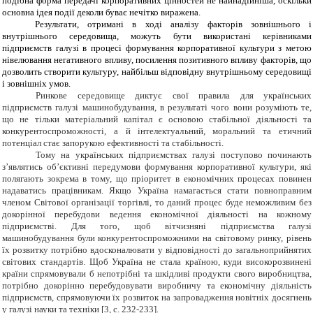
подібна форма передачі корпоративних цінностей не найнадійніша, оскільки
основна ідея події деколи буває нечітко виражена.
Результати, отримані в ході аналізу факторів зовнішнього і
внутрішнього середовища, можуть бути використані керівниками
підприємств галузі в процесі формування корпоративної культури з метою
нівелювання негативного впливу, посилення позитивного впливу факторів, що
дозволить створити культуру, найбільш відповідну внутрішньому середовищі
і зовнішніх умов.
Ринкове середовище диктує свої правила для українських
підприємств галузі машинобудування, в результаті чого вони розуміють те,
що не тільки матеріальний капітал є основою стабільної діяльності та
конкурентоспроможності, а й інтелектуальний, моральний та етичний
потенціал стає запорукою ефективності та стабільності.
Тому на українських підприємствах галузі поступово починають
з’являтись об’єктивні передумови формування корпоративної культури, які
полягають зокрема в тому, що пріоритет в економічних процесах повинен
надаватись працівникам. Якщо
Україна намагається стати повноправним
членом Світової організації торгівлі, то даний процес буде неможливим без
докорінної перебудови ведення економічної діяльності на кожному
підприємстві. Для того, щоб вітчизняні підприємства галузі
машинобудування були конкурентоспроможними на світовому ринку, рівень
їх розвитку потрібно вдосконалювати у відповідності до загальноприйнятих
світових стандартів. Щоб Україна не стала країною, куди високорозвинені
країни спрямовували б непотрібні та шкідливі продукти свого виробництва,
потрібно докорінно перебудовувати виробничу та економічну діяльність
підприємств, спрямовуючи їх розвиток на запровадження новітніх досягнень
у галузі науки та техніки [3,
c
. 232-233].