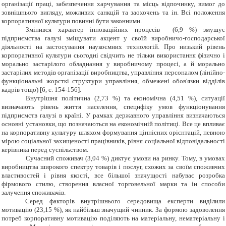
організації праці, забезпечення харчування та місць відпочинку, вимог до
зовнішнього вигляду, можливих санкцій та заохочень та ін. Всі положення
корпоративної культури повинні бути законними.
Змінився характер інноваційних процесів (6,9 %) змушує
підприємства галузі зміщувати акцент у своїй виробничо-господарської
діяльності на застосування наукоємних технологій. Про низький рівень
корпоративної культури сьогодні свідчить не тільки використання фізично і
морально застарілого обладнання у виробничому процесі, а й морально
застарілих методів організації виробництва, управління персоналом (лінійно-
функціональні жорсткі структури управління, обмежені обов'язки відділів
кадрів тощо) [6,
c
. 154-156].
Внутрішня політична (2,73 %) та економічна (4,51 %), ситуації
визначають рівень життя населення, специфіку умов функціонування
підприємств галузі в країні.
У рамках державного управління визначаються
основні
установки
, що позначаються
на економічній політиці.
Все це впливає
на корпоративну культуру шляхом формування ціннісних орієнтацій, певною
мірою соціальної захищеності працівників, рівня соціальної відповідальності
керівника перед суспільством.
Сучасний споживач
(3,04 %)
диктує
умови на ринку.
Тому, в умовах
виробництва широкого спектру товарів і послуг, схожих за своїм споживчих
властивостей і рівня якості, все більшої значущості набуває розробка
фірмового стилю, створення власної торговельної марки та ін способи
залучення споживачів.
Серед факторів внутрішнього середовища експерти виділили
мотивацію (23,15 %), як найбільш значущий чинник. За формою задоволення
потреб корпоративну мотивацію поділяють на матеріальну, нематеріальну і