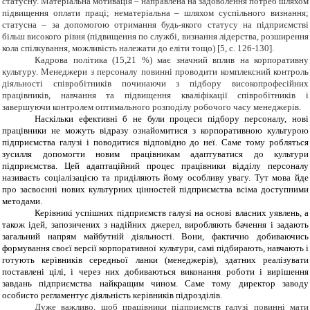
статусну. Матеріальна мотивація – направлена на задоволення потреб шляхом
підвищення оплати праці; нематеріальна – шляхом суспільного визнання;
статусна – за допомогою отримання будь-якого статусу на підприємстві
більш високого рівня (підвищення по службі, визнання лідерства, розширення
кола спілкування, можливість належати до еліти тощо) [5,
c
. 126-130].
Кадрова політика (15,21 %) має значний вплив на корпоративну
культуру. Менеджери з персоналу повинні проводити комплексний контроль
діяльності співробітників починаючи з підбору високопрофесійних
працівників, навчання та підвищення кваліфікації співробітників і
завершуючи контролем оптимального розподілу робочого часу менеджерів.
Наскільки ефективні б не були процеси підбору персоналу, нові
працівники не можуть відразу ознайомитися з корпоративною культурою
підприємства галузі і поводитися відповідно до неї. Саме тому робляться
зусилля допомогти новим працівникам адаптуватися до культури
підприємства. Цей адаптаційний процес працівники відділу персоналу
називаєть соціалізацією та приділяють йому особливу увагу. Тут мова йде
про засвоєнні нових культурних цінностей підприємства всіма доступними
методами.
Керівникі успішних підприємств галузі на основі власних уявлень, а
також ідей, запозичених з надійних джерел, виробляють бачення і задають
загальний напрям майбутній діяльності. Вони, фактично добиваючись
формування своєї версії корпоративної культури, самі підбирають, навчають і
готують керівників середньої ланки (менеджерів), здатних реалізувати
поставлені цілі, і через них добиваються виконання роботи і вирішення
завдань підприємства найкращим чином. Саме тому директор заводу
особисто регламентує діяльність керівників підрозділів.
Дуже важливо, щоб працівники підприємств галузі повинні мати