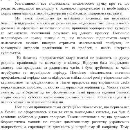
Узагальнюючи все вищесказане, висловлюємо думку про те, що
розвиток людського потенціалу є головною передумовою та необхідністю
формування корпоративної культури на українських підприємствах галузі.
Ми також приходимо до невтішного висновку, що переважна
більшість підприємств у своєму розвитку ще не досягли того рівня, який би
дозволяв їм ефективно втілювати основні принципи корпоративної культури
та отримувати позитивний результат від даного процесу. Головною
перешкодою на цьому шляху є те, що керівники підприємств галузі
намагаються якомога швидше отримати максимальний прибуток, не
враховуючи інтересів працівників та їх проблем, і навіть інтересів
суспільства.
На багатьох підприємствах галузі взагалі не зважають на думку
рядових працівників та колективу в цілому. Відсутня база соціального
захисту, яка працювала за радянських часів, і була зруйнована за часів
перебудови та перехідного періоду. Повністю нівелювалось значення
профспілок, які нерідко вже не відіграють майже ніякої ролі у відносинах між
керівництвом та
працівниками, а тільки працюють над вирішенням своїх
меркантильних проблем, повністю підкоряючись керівництву. Можна також
сказати, що в Україні ще не сформувались певні правила ведення бізнесу,
згідно яких всі суб’єкти економічної діяльності були б зобов’язані діяти в
певних межах і за певними правилами.
Головними причинами такої ситуації ми вбачаємо те, що перш за все
в Україні не сформувалась чітка та стала законодавча система, яка була б
головним арбітром у даних процесах. Також негативом є те, що державна
бюрократична машина не сприяє цивілізованому розвитку українських
підприємств, а спрямовує їх діяльність у потрібному їй напрямку. Тому,