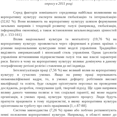
опросу в 2011 році
Серед факторів зовнішнього середовища найбільш впливовими на
корпоративну культуру експерти визнали глобалізацію та інтерналізацію
(32,62 %).
Вони впливають на корпоративну культуру шляхом формування
загальних напрямів і тенденцій розвитку галузі (
наприклад, глобалізація,
інформаційна
економіка),
а також встановлення загальнолюдських цінностей
[8,
c
. 153-161].
Вплив національної культури та
менталітету (19,76
%) на
корпоративну культуру проявляється через сформовані в різних країнах з
різними національними культурами певні моделі управління.
Традиційно
виділяють американський і японський стиль управління. Однак ідеологія
управління вітчизняними підприємствами галузі теж має власні характерні
риси.
Багато в чому на корпоративну культуру впливає домінуюча в даному
географічному регіоні релігія і ставлення до неї
індивіда.
Інтелектуалізація праці (7,56 %) має великий вплив на корпоративну
культуру в сучасних умовах. Якщо на ринку праці переважають
низькокваліфіковані кадри, то, в умовах дефіциту робітників високої
кваліфікації та освіти, буде складно орієнтувати персонал на проведення
досліджень, розробок, генерування ідей, творчий підхід. Ще один напрямок
впливу даного чинника полягає в тих соціальні гарантії, які може надати
організація, в умовах праці, культури трудового процесу. Люди будуть
прагнути працювати в тому підприємстві, в якому корпоративна культура
орієнтована на турботу про своїх працівників
[1,
c
.87-88]
.
Система законодавства (7,26
%) прямо
або
побічно
регламентують
певні положення корпоративної культури.
Наприклад, в області вимог до