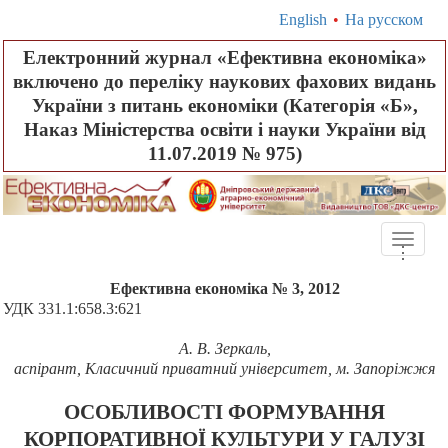
English
•
На русском
Електронний журнал «Ефективна економіка»
включено до переліку наукових фахових видань
України з питань економіки (Категорія «Б»,
Наказ Міністерства освіти і науки України від
11.07.2019 № 975)
Toggle
.
.
.
naviga
Ефективна економіка № 3, 2012
УДК 331.1:658.3:621
А
.
В
.
Зеркаль
,
аспірант, Класичний приватний університет, м. Запоріжжя
ОСОБЛИВОСТІ ФОРМУВАННЯ
КОРПОРАТИВНОЇ КУЛЬТУРИ У ГАЛУЗІ