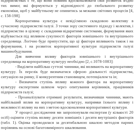
підприємствах є те, що вони повинні вдосконалювати свій розвиток згідно
тих вимог, які формуються у відповідності до глобального розвитку
економіки, щоб у майбутньому не опинитись за межами світових процесів
[4,
c. 158-198]
.
Корпоративна культура є невід'ємною складовою колективу в
сучасному підприємстві галузі. З точки зору системного підходу і колектив, і
підприємство в цілому є складними відкритими системами, формування яких
відбувається під впливом сукупності факторів зовнішнього та внутрішнього
середовища. Логічно буде припустити, що ці фактори впливають також і на
формування, і на розвиток корпоративної культури підприємств галузі
машинобудування.
Для вивчення впливу факторів зовнішнього і внутрішнього
середовища на корпоративну культуру необхідно
[2,
c
.1078-1083]
:
- Виділити найбільш суттєві чинники, які впливають на корпоративну
культуру. Їх перелік буде визначатися сферою діяльності підприємства,
ситуацією на ринку, її конкурентним становищем, потенціалом та ін;
- Визначити ступінь впливу кожного фактора на корпоративну
культуру експертним шляхом через опитування керівників, працівників
підприємств галузі;
- Проаналізувати отримані результати, визначивши чинники, мають
найбільший вплив на корпоративну культуру, напрямки їхнього впливу і
можливості впливу на них з метою вдосконалення корпоративної культури.
У процесі дослідження ми запропонували експертам (у кількості 20
осіб) оцінити ступінь впливу десяти зовнішніх і десяти внутрішніх факторів
(табл. 1). Оцінка проводилася за десятибальною шкалою методом парних
порівнянь на основі багатовимірного шкалювання.