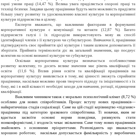
гарні умови праці (14,47 %). Велика увага приділяється охороні праці та
техніці безпеки. Завдяки цьому працівники будуть мати можливість приділяти
більшу увагу розвитку та удосконаленню власної культури та корпоративної
культури підприємства в цілому.
Експерти вважають, що важливими факторами в формуванні
корпоративної культури є комунікації та котакти (12,87 %). Багато
підприємств галузі і їх підрозділи використовують мову як спосіб
ідентифікації членів з її культурою чи субкультурою. Вивчаючи її, працівники
підтверджують своє прийняття цієї культури і таким шляхом допомагають її
зберігати. Прийнята термінологія діє як загальний знаменник, що поєднує
колектив на основі визнаної культури чи субкультури.
Оскільки корпоративна культура визначається особливостями
розвитку колективу, то досить велике значення має рівень кваліфікації та
освіти (
11,6 %). Вплив рівня освіти та кваліфікації працівників на
корпоративну культуру виявляється в тому, які цінності зможуть сприйняти
працівники, наскільки можливо прояв творчого підходу та ініціативності з їх
боку, які і в якій кількості необхідні заходи для навчання, ротації, підвищення
кваліфікації.
Важливим чинником також є морально психологічний клімат (8,72 %)
особливо для нових співробітників. Процес вступу нових працівників—
найкритичніша стадія соціалізації. Саме на цій стадії керівництво «підганяє»
працівника під категорію зразкового співробітника. Ті новачки, яким не
вдається засвоїти основні норми поведінки, ризикують стати
нонконформістамі, і згодом їх чекає звільнення. Саме тому нових працівників
знайомлять з основними пріоритетами. Розповідають що вважається
хорошою роботою; наскільки допускається фамільярність у виробничих