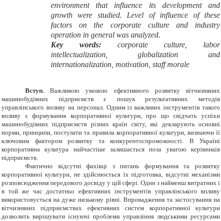
environment that influence its development and
growth were studied. Level of influence of these
factors on the corporate culture and industry
operation in general was analyzed.
Key words:
corporate culture, labor
intellectualization, globalization and
internationalization, motivation, staff morale
Вступ.
Важливою умовою ефективного розвитку вітчизняних
машинобудівних підприємств є пошук результативних методів
управлінського впливу на персонал. Одним із важливих інструментів такого
впливу є формування корпоративної культури, про що свідчать успіхи
машинобудівних підприємств різних країн світу, які декларують основні
норми, принципи, постулати та правила корпоративної культури, визнаючи її
ключовим фактором розвитку та конкурентоспроможності. В Україні
корпоративна культура найчастіше залишається поза увагою керівників
підприємств.
Фактично відсутні фахівці з питань формування та розвитку
корпоративної культури, не здійснюється їх підготовка, відсутні механізми
розповсюдження передового досвіду у цій сфері. Один з найменш витратних і
в той же час достатньо ефективних інструментів управлінського впливу
використовується на дуже низькому рівні. Впровадження та застосування на
вітчизняних підприємствах ефективних систем корпоративної культури
дозволить вирішувати існуючі проблеми управління людськими ресурсами