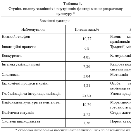
Таблица
1.
Ступінь
впливу
зовнішніх і
внутрішніх
факторів
на
корпоративну
культуру
*
Зовнішні фактори
Найменування
Питома
вага
,%
Низький генофон
Рівень кв
10,77
працівників
Інноваційні процеси
Традиції, мі
6,9
Конкуренти
Коммунікаці
4,85
Інтелектуалізація праці
Кадрова пол
7,56
система ме
Споживачі
Мотивація
3,04
Економічні процеси в країні
Особа з
4,51
керівництва
Глобалізація та інтернаціоналізація
Умови праці 
32,62
Національна культура та менталітет
Морально-п
19,76
готовність д
Політична ситуація
Стадія житт
2,73
Система законодавства
Норми, стан
7,26
*
складено
автором
на
підставі
експертних
оцінок за результатами