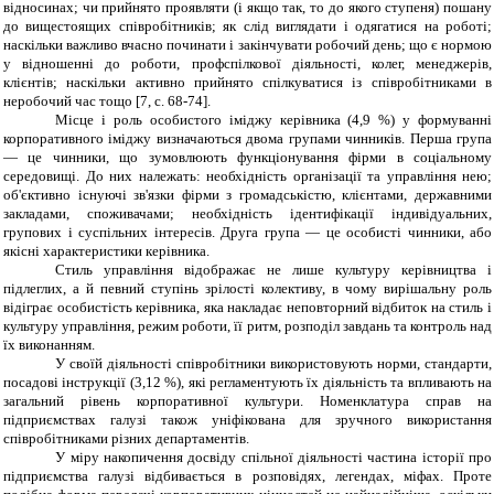
відносинах; чи прийнято проявляти (і якщо так, то до якого ступеня) пошану
до вищестоящих співробітників; як слід виглядати і одягатися на роботі;
наскільки важливо вчасно починати і закінчувати робочий день; що є нормою
у відношенні до роботи, профспілкової діяльності, колег, менеджерів,
клієнтів; наскільки активно прийнято спілкуватися із співробітниками в
неробочий час тощо [7,
c
. 68-74].
Місце і роль особистого іміджу керівника (4,9 %) у формуванні
корпоративного іміджу визначаються двома групами чинників. Перша група
— це чинники, що зумовлюють функціонування фірми в соціальному
середовищі. До них належать: необхідність організації та управління нею;
об'єктивно існуючі зв'язки фірми з громадськістю, клієнтами, державними
закладами, споживачами; необхідність ідентифікації індивідуальних,
групових і суспільних інтересів. Друга група — це особисті чинники, або
якісні характеристики керівника.
Стиль управління відображає не лише культуру керівництва і
підлеглих, а й певний ступінь зрілості колективу, в чому вирішальну роль
відіграє особистість керівника, яка накладає неповторний відбиток на стиль і
культуру управління, режим роботи, її ритм, розподіл завдань та контроль над
їх виконанням.
У своїй діяльності співробітники використовують норми, стандарти,
посадові інструкції (3,12 %), які регламентують їх діяльність та впливають на
загальний рівень корпоративної культури. Номенклатура справ на
підприємствах галузі також уніфікована для зручного використання
співробітниками різних департаментів.
У міру накопичення досвіду спільної діяльності частина історії про
підприємства галузі відбивається в розповідях, легендах, міфах. Проте