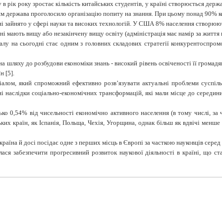
у в рік року зростає кількість китайських студентів, у країні створюється дер
ям держава проголосило організацію попиту на знання. При цьому понад 90% ком
ні зайнято у сфері науки та високих технологій. У США 8% населення створю
і мають вищу або незакінчену вищу освіту (адміністрація має намір за життя 
талу на сьогодні стає одним з головних складових стратегії конкурентоспром
 шляху до розбудови економіки знань - високий рівень освіченості її громадян
 [5].
алом, який спроможний ефективно розв’язувати актуальні проблеми суспільн
ні наслідки соціально-економічних трансформацій, які мали місце до середин
ько 0,54% від чисельності економічно активного населення (в тому числі, за 
ьких країн, як Іспанія, Польща, Чехія, Угорщина, однак більш як вдвічі менш
країна й досі посідає одне з перших місць в Європі за часткою науковців сере
лася забезпечити прогресивний розвиток наукової діяльності в країні, що с