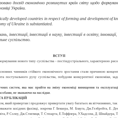
ізовано досвід
економічно розвинут
их країн світу щодо формуван
оміці України.
mically developed countries in respect of forming and development of
nomy of Ukraine is substantiated.
нань, інвестиції, інвестиції в науку, інвестиції в освіту, інновац
ьне суспільство.
ВСТУП
формування нового типу суспільства - постіндустріального, характерною рисо
основних чинників стійкого економічного зростання стали причиною концент
ранта поступального руху суспільства, побудови конкурентної економіки, з
ічних систем, яка має прийти на зміну економіці винищення та експлуатац
асобами, не зважаючи на наслідки.
ТА ПУБЛІКАЦІЙ
м, який привертав і продовжує привертати увагу багатьох як вітчизняних, так 
жати західних фахівці, зокрема Г. Беккера, М. Блауга, Дж.Гелбрейта, Е. Де
міта, Р. Солоу, Дж.Стиглиця, Т. Стюарта, Е.Тоффлера, У.Хадсона, Д. Шнайдера, 