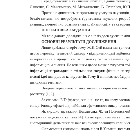
Серед сучасних вітчизняних науковців даній тематиці
Ляшенко, С. Максименко, М. Михальченко, В. Огнев’юк,
Ю По
Проте, не дивлячись на зростаючу увагу як науковців
безліч питань, які потребують ґрунтовних наукових розро
знаннях, економічно розвинутими країнами світу та створенн
ПОСТАНОВКА ЗАВДАННЯ
Метою даного дослідження є аналіз
досвіду
економіч
ОСНОВНІ РЕЗУЛЬТАТИ ДОСЛІДЖЕННЯ
Лише декілька сторіч тому Ж.Б. Сей визначив три осн
цього переліку четвертий фактор - підприємницькі здібност
використання в процесі свого розвитку окрім названих ще
інформацію, а знання. Поясненням цього може слугувати той
інформації нагромаджено стільки, що людина фізично не зд
власні ідеї швидше за конкурентів. Тому й виникає необхідні
швидкими темпами.
Вперше термін «економіка знань» використав в своїх
розвитку [1, 2].
За словами Е.Тоффлера, знання - це те, на чому засно
синергічному ефекті від найбільш ефективного використання та
Як слушно зауважили
Поплавська Ж. та Поплавський 
потужний людський капітал [4]. Саме пріоритетність розви
сьогоднішній день визнали вже всі високорозвинуті країни св
Формування економіки знань є для й України, реальн