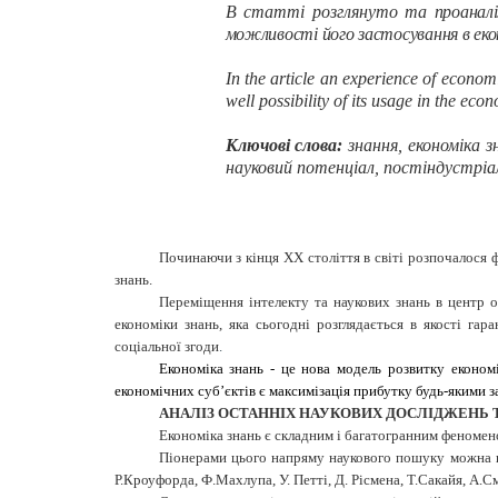
В статті розглянуто та
проанал
можливості його застосування в екон
In the article an experience of econo
well possibility of its usage in the eco
Ключові слова:
знання, економіка з
науковий потенціал, постіндустріал
Починаючи з кінця XX століття в світі розпочалося 
знань.
Переміщення інтелекту та наукових знань в центр 
економіки знань, яка сьогодні розглядається в якості га
соціальної згоди
.
Економіка знань - це нова модель розвитку економ
економічних суб’єктів є максимізація прибутку будь-якими з
АНАЛІЗ ОСТАННІХ НАУКОВИХ ДОСЛІДЖЕНЬ 
Економіка знань є складним і багатогранним феномено
Піонерами цього напряму наукового пошуку можна вва
Р.Кроуфорда, Ф.Махлупа, У. Петті, Д. Рісмена, Т.Сакайя, А.С