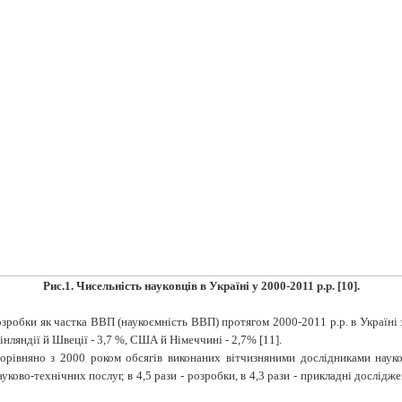
Рис.1. Чисельність науковців в Україні у 2000-2011 р.р. [10].
озробки як частка ВВП (наукоємність ВВП) протягом 2000-2011 р.р. в Україні 
нляндії й Швеції - 3,7 %, США й Німеччині - 2,7% [11].
орівняно з 2000 роком обсягів виконаних вітчизняними дослідниками науков
ково-технічних послуг, в 4,5 рази - розробки, в 4,3 рази - прикладні дослідже