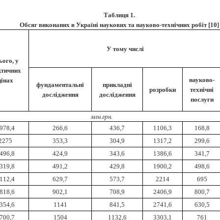
Таблиця 1.
Обсяг виконаних в Україні наукових та науково-технічних робіт [10]
У тому числі
ього, у
ктичних
науково-
цінах
фундаментальні
прикладні
розробки
технічні
дослідження
дослідження
послуги
млн.грн.
978,4
266,6
436,7
1106,3
168,8
2275
353,3
304,9
1317,2
299,6
496,8
424,9
343,6
1386,6
341,7
319,8
491,2
429,8
1900,2
498,6
112,4
629,7
573,7
2214
695
818,6
902,1
708,9
2406,9
800,7
354,6
1141
841,5
2741,6
630,5
700,7
1504
1132,6
3303,1
761