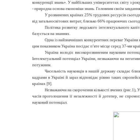
конкуренції знань». У найбільших університетах світу з рок
- природна основа економіки знань. Головним своїм завданн
У розвинених країнах 25% трудових ресурсів сьогод
від загальносвітових витрат, близько 66% працюючих сьогодн
Політика розвитку людського інтелектуального капі
базується на знаннях.
Одна із найзначніших конкурентних переваг України на
цим показником Україна посідає п’яте місце серед 37-ми країн
Україна володіє високорозвиненим науковим потенці
Інтелектуальний потенціал України, незважаючи на негатив
потужним.
Чисельність науковців в нашій державу складає близ
кадрами в Україні й зараз відповідає рівню таких європейс
країнах [9].
Незважаючи на скорочення кількості вчених (рис.1), У
часів проголошення її незалежності й дотепер, не спромог
науковий потенціал.