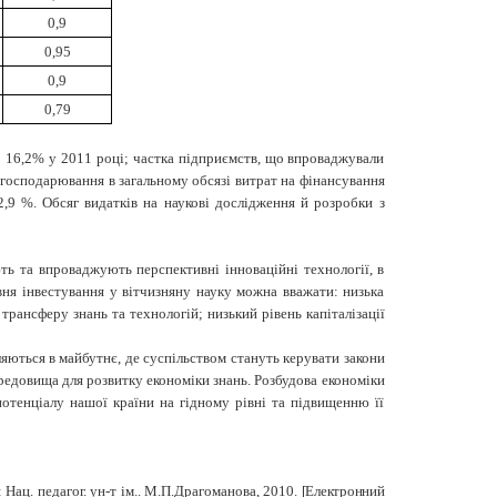
0,9
0,95
0,9
0,79
до 16,2% у 2011 році; частка підприємств, що впроваджували
в господарювання в загальному обсязі витрат на фінансування
2,9 %
.
Обсяг видатків на наукові дослідження й розробки з
ють та впроваджують перспективні інноваційні технології, в
ня інвестування у вітчизняну науку можна вважати: низька
трансферу знань та технологій; низький рівень капіталізації
ляються в майбутнє, де суспільством стануть керувати закони
ередовища для розвитку економіки знань. Розбудова економіки
отенціалу нашої країни на гідному рівні та підвищенню її
: Нац. педагог. ун-т ім.. М.П.Драгоманова, 2010.
[Електронний