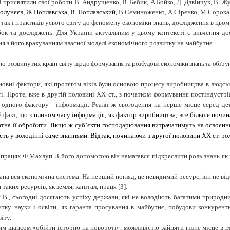
 присвятили свої роботи В. Андрущенко, В. Бебик, А.Бойко, Д. Дзвінчук, В. Ж
лунєєв, Ж.Поплавська, В. Поплавський,
В.Семиноженко, А.Сіренко, М.Сорока
, так і практиків усього світу до феномену економіки знань, дослідження в цьо
бок та досліджень. Для України актуальним у цьому контексті є вивчення до
я з його врахуванням власної моделі економічного розвитку на майбутнє.
но розвинутих
країн світу
щодо формування та розбудови економіки знань та обґрун
овні фактори, які протягом віків були основою процесу виробництва в людсько
і. Проте, вже в другій половині ХХ ст., з початком формування постіндустрі
 одного фактору - інформації. Реалії ж сьогодення на перше місце серед д
 факт, що з
плином часу інформація, як фактор виробництва, все більше почина
атна її обробити. Якщо ж суб’єкти господарювання витрачатимуть на освоєння
сть у володінні саме знаннями. Відтак, починаючи з другої половини ХХ ст. рол
 працях Ф.Махлуп. З його допомогою він намагався підкреслити роль знань як
вана вся економічна система. На перший погляд, це невидимий ресурс, він не ві
ких ресурсів, як земля, капітал, праця [3].
В., с
ьогодні досягають успіху держави, які не володіють багатими природни
тку науки і освіти, як гаранта просування в майбутнє, побудови конкурентн
іту.
им шансом «обійти історію на повороті», можливістю зайняти гідне місце в г