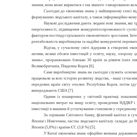
знання, вона може вирватися з так званого «зачарованою кола»
Сьогодні до економіки знань у найширшому сенсі від
формуванню людського капіталу, а також інформаційно-комуні
Наукові дослідження дають людині нові знання, які 
енергоємності, підвищення конкурентоспроможності суспіл
фактором постіндустріального економічного зростання. Інт
рентабельність виробництва та надійні конкурентні переваги
Відтак, у сучасному світі лідерами в створенні ек
активи, великі обсяги інвестицій у освіту, науку, охорону 
знань», проранжовано близько 30 країн за рівнем їхніх ін
Великобританія, Південна Корея [6].
Саме виробництво знань на сьогодні служить основн
працювали за всю історію розвитку людства, - наші сучасни
передових країн світу очолює Республіка Корея, потім ід
випереджають США [7].
Одним із поширених у світовій практиці показникі
національних витрат на вищу освіту, проведення НДДКР і 
інвестиції в машини й устаткування становили у середньому 6,
За оцінками Світового банку, фізичний капітал в су
Японія і Німеччина, частка людського капіталу складає до 
Японія (5,0%) і країни ЄС (3,8 %) [5].
У Китаї економіка знань офіційно визнана державною 