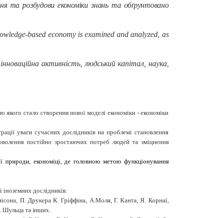
ня та розбудови економіки знань та обґрунтовано
 knowledge-based economy is examined and analyzed, as
ії, інноваційна активність, людський капітал, наука,
ю якого стало створення нової моделі економіки - економіки
рації уваги сучасних дослідників на проблемі становлення
адоволення постійно зростаючих потреб людей та зміцнення
ії природи, економіці, де головною метою функціонування
і іноземних дослідників.
нісона, П. Друкера
К. Гріффіна, А.Моля, Г. Канта, Я. Корнаї,
Т. Шульца та
інших.