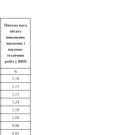
Питома вага
обсягу
виконаних
наукових і
науково-
технічних
робіт у ВВП
%
1,16
1,11
1,11
1,24
1,19
1,09
0,98
0,93