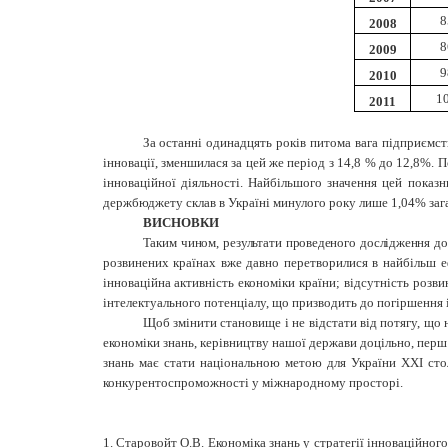
8
2008
8
2009
9
2010
1
2011
За останні одинадцять років питома вага підприємст
інновації, зменшилася за цей же період з 14,8 % до 12,8%.
інноваційної діяльності. Найбільшого значення цей показ
держбюджету склав в Україні минулого року лише 1,04% загал
ВИСНОВКИ
Таким чином, результати проведеного дослідження д
розвинених країнах вже давно перетворилися в найбільш е
інноваційна активність економіки країни; відсутність розви
інтелектуального потенціалу, що призводить до погіршення і
Щоб змінити становище і не відстати від потягу, що 
економіки знань, керівництву нашої держави доцільно, перш 
знань має стати національною метою для України XXI стол
конкурентоспроможності у міжнародному просторі.
1. Старовойт О.В. Економіка знань у стратегії інноваційного 