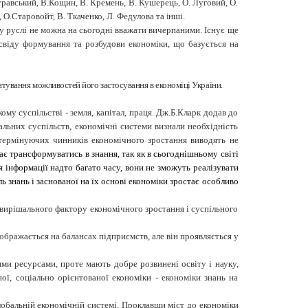
уравський, В.Кощин, В. Кремень, В. Кушерець, О. Луговий, О.
,
О.Старовойт, В. Ткаченко, Л. Федулова та
інші.
му руслі не можна на сьогодні вважати вичерпаними. Існує ще
свіду формування та розбудови економіки, що базується на
тування можливостей його застосування в економіці України.
му суспільстві - земля, капітал, праця. Дж.Б.Кларк додав до
альних суспільств, економічні системи визнали необхідність
етермінуючих чинників економічного зростання виводять не
є трансформуватись в знання, так як в сьогоднішньому світі
 інформації надто багато часу, вони не зможуть реалізувати
ь знань і заснованої на їх основі економіки зростає особливо
 вирішального фактору економічного зростання і суспільного
дображається на балансах підприємств, але він проявляється у
ми ресурсами, проте мають добре розвинені освіту і науку,
ої, соціально орієнтованої економіки - економіки знань на
лобальній економічній системі. Проклавши міст до економіки