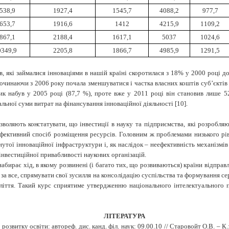
538,9
1927,4
1545,7
4088,2
977,7
653,7
1916,6
1412
4215,9
1109,2
867,1
2188,4
1617,1
5037
1024,6
0349,9
2205,8
1866,7
4985,9
1291,5
в, які займалися інноваціями в нашій країні скоротилася з 18% у 2000 році 
 Починаючи з 2006 року почала зменшуватися і частка власних коштів суб’єкті
ник набув у 2005 році (87,7 %), проте вже у 2011 році він становив лише 5
ьної суми витрат на фінансування інноваційної діяльності [10].
озволяють констатувати, що
інвестиції в науку та підприємства, які розробля
фективний спосіб розміщення ресурсів. Головним ж проблемами низького рів
нутої інноваційної інфраструктури і, як наслідок – неефективність механізмів 
нвестиційної привабливості наукових організацій.
набирає хід, в якому розвинені (і багато тих, що розвиваються) країни відправ
за все, спрямувати свої зусилля на консолідацію суспільства та формування с
іття. Такий курс сприятиме утвердженню національного інтелектуального п
ЛІТЕРАТУРА
розвитку освіти: автореф. дис. канд. філ. наук: 09.00.10 // Старовойт О.В. – К.