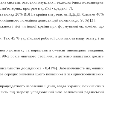
жавна система освоєння наукових і технологічних нововведень
п’ютерних програм в країні - крадені [7].
ють понад 20% ВВП, а країна витрачає на НДДКР близько 40%
нинішнього покоління довести цей показник до 90%) [3].
ожності тієї чи іншої країни при формуванні економіки, що
. Так, 45 % української робочої сили мають вищу освіту, і за
ого розвитку та вирішувати сучасні інноваційні завдання.
и 90-х років минулого сторіччя, й дотепер лишається досить
чисельністю дослідників - 0,41%). Забезпеченість науковими
е за середнє значення цього показника в західноєвропейських
д працездатного населення. Однак, влада України, починаючи з
тавить під загрозу успадкований нею величезний радянський