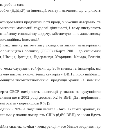
ева робоча сила.
робки (НДДКР) та інновації, освіту і навчання, що сприяють
ють зростання продуктивності праці, зниження матеріало- та
мінюючи мотивації трудової діяльності, і тому виступають
ня найвищу економічну віддачу, забезпечуючи не лише високу
інноваційних інвестицій.
) яких значну питому вагу складають знання, нематеріальні
півробітництва і розвитку (ОЕСР) «Карта 2001 - до економіки
, Швеція, Ірландія, Нідерланди, Угорщина, Канада, Бельгія,
 може слугувати той факт, що 90% вчених та інженерів, які
 часткою високотехнологічних секторів у ВВП список найбільш
обництва високотехнологічної продукції країни ЄС помітно
сперти ОЕСР вимірюють інвестиції у знання за сукупністю
знання ще в 2002 році досягли 5,2 % ВВП. Для порівняння:
ені освіти - перевищили 9 % [5].
одний - 20%, а людський капітал - 64%. В таких країнах, як
естиціями у знання посідають США (6,6% ВВП), за ними йдуть
ійна сила економіки - конкуренція - все більше зводиться до