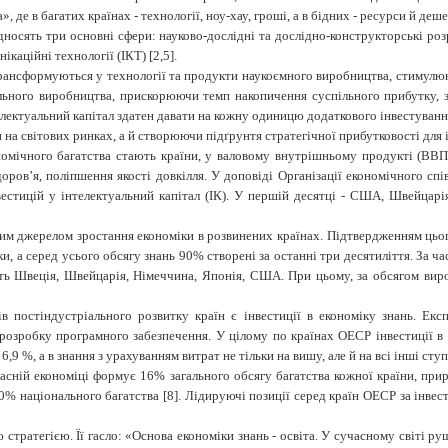
, де в багатих країнах - технології, ноу-хау, гроші, а в бідних - ресурси й деш
носять три основні сфери: науково-дослідні та дослідно-конструкторські роз
каційні технології (ІКТ) [2,5].
трансформуються у технології та продукти наукоємного виробництва, стимулю
ьного виробництва, прискорюючи темп накопичення суспільного прибутку, з
електуальний капітал здатен давати на кожну одиницю додаткового інвестуван
 на світових ринках, а й створюючи підґрунтя стратегічної прибутковості для 
ономічного багатства стають країни, у валовому внутрішньому продукті (ВВП
здоров’я, поліпшення якості довкілля. У доповіді Організації економічного с
вестицій у інтелектуальний капітал (ІК). У першій десятці - США, Швейцарія
им джерелом зростання економіки в розвинених країнах. Підтвердженням цього
ки, а серед усього обсягу знань 90% створені за останні три десятиліття. За
уть Швеція, Швейцарія, Німеччина, Японія, США. При цьому, за обсягом вир
в постіндустріального розвитку країн є інвестиції в економіку знань. Ек
розробку програмного забезпечення. У цілому по країнах ОЕСР інвестиції в 
9 %, а в знання з урахуванням витрат не тільки на вишу, але й на всі інші ступ
часній економіці формує 16% загального обсягу багатства кожної країни, прир
80% національного багатства [8]. Лідируючі позиції серед країн ОЕСР за інв
стратегією. Її гасло: «Основа економіки знань - освіта. У сучасному світі руш