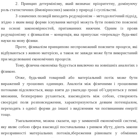
2. Принцип детермінізму, який визначає пріоритетну, домінуючу
роль статистичних (ймовірносних) законів у природі і суспільстві.
З означених позицій виходить редукціонізм – методологічний підхід,
згідно з яким вищі форми існування матерії можуть бути повністю пояснені
на основі закономірностей, притаманних нижчим. Одним із прояв
редукціонізму є фізикалізм – концепція, яка припускає «переклад» будь-якої
науки на мову фізики.
Проте, фізикалізм принципово неспроможний пояснити процеси, які
відбуваються з живою матерією, а також не завжди може бути використаний
при моделюванні економічних процесів.
Тому, фізична економіка будується виключно на зовнішніх аналогіях з
фізикою.
Отже, будь-який товарний або матеріальний потік може бути
виражений у грошових одиницях. Аналогія між фізичними і грошовими
потоками підсилюється, якщо взяти до уваги,що гроші об’єднуються у певні
множини, безперервно рухаються, взаємодіють між собою, створюють
своєрідні поля розповсюдження, характеризуються деяким потенціалом,
переходять з однієї форми до іншої з виділенням чи поглинанням енергії
тощо.
Узагальнюючи, можна сказати, що у замкненій економічній системі,
яку являє собою сфера взаємодії постачальника з ринком збуту, діють закони
нерозривності матеріальних потоків,збереження рівноваги у обмінних