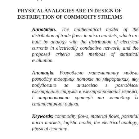
PHYSICAL ANALOGIES ARE IN DESIGN OF
DISTRIBUTION OF COMMODITY STREAMS
Annotation
.
The mathematical
model of
the
distribution of
trade flows
in
micro
markets,
which
are
built
by analogy
with the distribution of
electrical
currents
in
electrically conductive
network,
and the
proposed
criteria and
methods
of
statistical
evaluation.
Анотація.
Розроблено математичну модель
розподілу товарних потоків по мікроринках, яку
побудовано за аналогією з розподілом
електричних струмів в електропровідній мережі,
і запропоновано критерії та методику їх
статистичної оцінки.
Keywords
:
с
ommodity
flows,
material flows
,
potential
micro
markets
, logistic
model, the
electrical
analogy
,
physical
economy
.