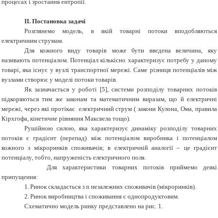
процесах і зростання ентропії.
ІІ. Постановка задачі
Розглянемо модель, в якій товарні потоки вподобляються
електричним струмам.
Для кожного виду товарів може бути введена величина, яку
називають потенціалом. Потенціал кількісно характеризує потребу у даному
товарі, яка існує у вузлі транспортної мережі. Саме різниця потенціалів між
вузлами створює у моделі потоки товарів.
Як зазначається у роботі [5], системи розподілу товарних потоків
підкоряються тим же законам та математичним виразам, що й електричні
мережі, через які протікає електричний струм ( закони Кулона, Ома, правила
Кірхгофа, кінетичне рівняння Максвела тощо).
Рушійною силою, яка характеризує динаміку розподілу товарних
потоків є градієнт (перепад) між потенціалом виробника і потенціалом
кожного з мікроринків споживачів; в електричній аналогії – це градієнт
потенціалу, тобто, напруженість електричного поля.
Для характеристики товарних потоків приймемо деякі
припущення:
1.
Ринок складається з
n
незалежних споживачів (мікроринків).
2.
Ринок виробництва і споживання є однопродуктовим.
Схематично модель ринку представлено на рис. 1.