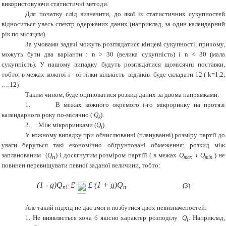
використовуючи статистичні методи.
Для початку слід визначити, до якої із статистичних сукупностей
відноситься увесь спектр одержаних даних (наприклад, за один календарний
рік по місяцям).
За умовами задачі можуть розглядатися кінцеві сукупності, причому,
можуть бути два варіанти :
n
> 30 (велика сукупність) і
n
< 30 (мала
сукупність). У нашому випадку будуть розглядатися щомісячні поставки,
тобто, в межах кожної і - ої гілки кількість відліків буде складати 12 (
k
=1,2,
….12)
Таким чином, буде оцінюватися розкид даних за двома напрямками:
1.
В межах кожного окремого і-го мікроринку на протязі
календарного року по-місячно (
Q
).
k
2.
Між мікроринками (
Q
).
i
У кожному випадку при обчислюванні (плануванні) розміру партії до
уваги беруться такі економічно обґрунтовані обмеження: розкид між
запланованим (
Q
) і досягнутим розміром партіїї ( в межах
Q
i
Q
) не
п
max
min
повинен перевищувати певної заданої величини, тобто:
(1 -
g
)
Q
£
£
(1 +
g
)
Q
(
3
)
п
£
п
Але такий підхід не дає змоги позбутися двох невизначеностей:
1. Не виявляється хоча б якісно характер розподілу
Q
. Наприклад,
і