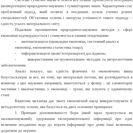
(конвергенцію) природничо-наукових і гуманітарних знань. Характерним стає
проблемний підхід, який полягає в поєднанні зусиль учених різних
спеціальностей. Об
’
єктивна основа і запорука успішності такого підходу –
єдність усього матеріального світу.
Подальше проникнення природничо-наукових методів у сфері
економіки підтверджується і стимулюється такими тенденціями:
-
математизацією (прикладна економіка, системний аналіз в
економіці, економічна статистика тощо);
-
інформатизацією (комп’ютеризацією) досліджень;
-
використанням інструментальних методик та метрологічним
забезпеченням.
Аналіз показує, що єдність фізичних та економічних явищ
базується,перш за все, на тому, що матеріальні потоки, які розглядаються в
кожному з цих наукових напрямків, квантуються: у фізиці – це елементарні
частинки і квазічастинки, у економіці – гроші, які існують у одиничному
стані.
Квантова механіка дає змогу економічній науці використовувати її
методологічну основу, яка базується на двох основних принципах:
1. Принцип доповнюваності Бора (який зараз трактується як
загальнонауковий): одержання експериментальної інформації про одні
величини неодмінно веде до втрати інформації про деякі інші величини,
додаткові до перших.