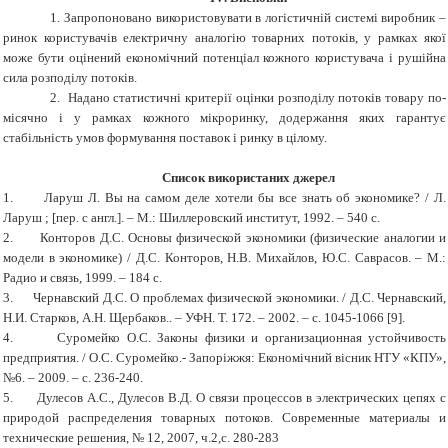
1. Запропоновано використовувати в логістичній системі виробник –
ринок користувачів електричну аналогію товарних потоків, у рамках якої
може бути оцінений економічний потенціал кожного користувача і рушійна
сила розподілу потоків.
2. Надано статистичні критерії оцінки розподілу потоків товару по-
місячно і у рамках кожного мікроринку, додержання яких гарантує
стабільність умов формування поставок і ринку в цілому.
Список використаних джерел
1.
Ларуш Л. В
ы
на самом
деле хотели бы все знать об экономике? / Л.
Ларуш ; [пер. с англ.]. – М.: Шиллеровский институт, 1992. – 540 с.
2.
Конторов Д.С. Основы физической экономики (физические аналогии и
модели в экономике) / Д.С. Конторов, Н.В. Михайлов, Ю.С. Саврасов. – М.:
Радио и связь, 1999. – 184 с.
3.
Чернавский Д.С. О проблемах физической экономики. / Д.С. Чернавский,
Н.И. Старков, А.Н. Щербаков.. – УФН. Т. 172. – 2002. – с. 1045-1066 [9].
4.
Суромейко О.С. Законы физики и организационная устойчивость
предприятия. / О.С. Суромейко.- Запоріжжя: Економ
ічний вісник НТУ «КПУ»,
№6. – 2009. – с. 236-240.
5.
Дулесов А.С., Дулесов В.Д. О связи процессов в электрических цепях с
природой распределения товарных потоков. Современные материалы и
технические решения, № 12, 2007, ч.2,с. 280-283