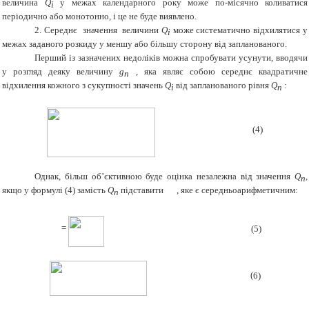
величина
Q
у межах календарного року може по-місячно коливатися
і
періодично або монотонно, і це не буде виявлено.
2. Середнє значення величини
Q
може систематично відхилятися у
і
межах заданого розкиду у меншу або більшу сторону від запланованого.
Перший із зазначених недоліків можна спробувати усунути, вводячи
у розгляд деяку величину
g
, яка являє собою середнє квадратичне
п
відхилення кожного з сукупності значень
Q
від запланованого рівня
Q
:
і
п
(4)
Однак, більш об’єктивною буде оцінка незалежна від значення
Q
,
п
якщо у формулі (4) замість
Q
підставити
, яке є середньоарифметичним:
п
=
(
5
)
(
6
)