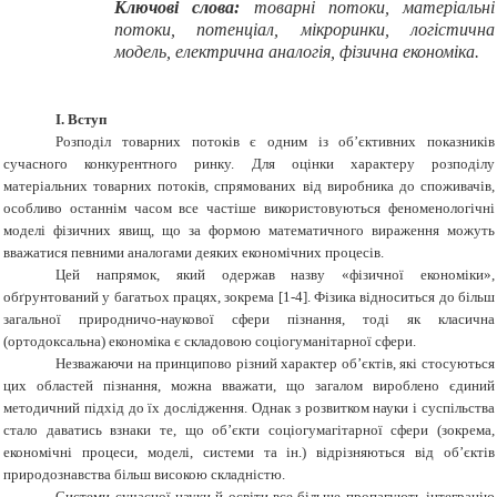
Ключові слова:
товарні потоки, матеріальні
потоки, потенціал, мікроринки, логістична
модель, електрична аналогія, фізична економіка.
I. Вступ
Розподіл товарних потоків є одним із об’єктивних показників
сучасного конкурентного ринку. Для оцінки характеру розподілу
матеріальних товарних потоків, спрямованих від виробника до споживачів,
особливо останнім часом все частіше використовуються феноменологічні
моделі фізичних явищ, що за формою математичного вираження можуть
вважатися певними аналогами деяких економічних процесів.
Цей напрямок, який одержав назву «фізичної економіки»,
обґрунтований у багатьох працях, зокрема
[1-4]. Фізика відноситься до більш
загальної природничо-наукової сфери пізнання, тоді як класична
(ортодоксальна) економіка є складовою соціогуманітарної сфери.
Незважаючи на принципово різний характер об’єктів, які стосуються
цих областей пізнання, можна вважати, що загалом вироблено єдиний
методичний підхід до їх дослідження. Однак з розвитком науки і суспільства
стало даватись взнаки те, що
об
’
єкти соціогумагітарної сфери (зокрема,
економічні процеси, моделі, системи та ін.) відрізняються від об’єктів
природознавства більш високою складністю.
Системи сучасної науки й освіти все більше пропагують інтеграцію