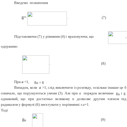
Введемо позначення
g
=
. (
7
)
Підставляючи (
7
) у рівняння (
4
) і враховуючи, що
,
одержимо:
.
(
8
)
При
a
=1,
g
g
.
n
=
Випадок, коли
a
>
1, слід виключити із розгляду, оскільки інакше це б
означало, що порушуються умови (
3
). Але при
a
порядок величини
g
і
g
n
однаковий, що при достатньо великому
n
дозволяє другим членом під
радикалом у формулі (6) знехтувати у порівнянні з
a
+1.
Тоді
g
(
9
)
n