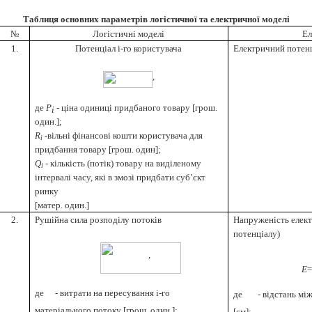
Таблиця основних параметрів логістичної та електричної моделі
№
Логістичні моделі
Ел
1.
Потенціал і-го користувача
Електричний потенці
,
де
Р
- ціна одиниці придбаного товару [грош.
i
один.];
R
-вільні фінансові кошти користувача для
i
придбання товару [грош. один];
Q
- кількість (потік) товару на виділеному
i
інтервалі часу, які в змозі придбати суб’єкт
ринку
[матер. один.]
2.
Рушійна сила розподілу потоків
Напруженість елект
потенціалу)
,
E
де
- витрати на пересування і-го
де
- відстань мі
матеріального потоку [грош. один.];
[см];