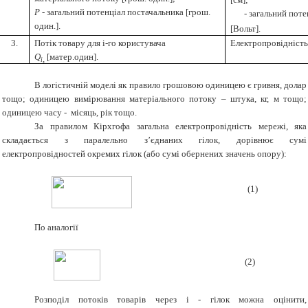
P
- загальний потенціал постачальника [грош.
- загальний поте
один.].
[Вольт].
3.
Потік товару для і-го користувача
Електропровідність 
Q
[матер.один].
,
i
В логістичній моделі як правило грошовою одиницею є гривня, долар
тощо; одиницею вимірювання матеріального потоку – штука, кг, м тощо;
одиницею часу - місяць, рік тощо.
За правилом Кірхгофа загальна електропровідність мережі, яка
складається з паралельно з’єднаних гілок, дорівнює сумі
електропровідностей окремих гілок (або сумі обернених значень опору):
(
1
)
По аналогії
(
2
)
Розподіл потоків товарів через і - гілок можна оцінити,