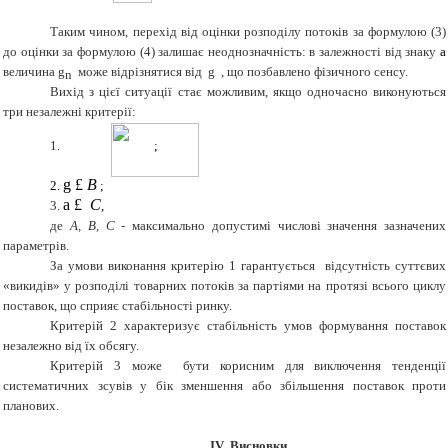
Таким чином, перехід від оцінки розподілу потоків за формулою (
3
)
до оцінки за формулою (
4
) залишає неоднозначність: в залежності від знаку
a
величина
g
може відрізнятися від
g
, що позбавлено фізичного сенсу.
n
Вихід з цієї ситуації стає можливим, якщо одночасно виконуються
три незалежні критерії:
1.
;
g
£
B
2.
;
a
£
С
3.
,
де
А, В, С
- максимально допустимі числові значення зазначених
параметрів.
За умови виконання критерію 1 гарантується відсутність суттєвих
«викидів» у розподілі товарних потоків за партіями на протязі всього циклу
поставок, що сприяє стабільності ринку.
Критерій
2
характеризує стабільність умов формування поставок
незалежно від їх обсягу.
Критерій
3
може
бути корисним для виключення тенденції
систематичних зсувів у бік зменшення або збільшення поставок проти
планових.
IV
.
Висновки