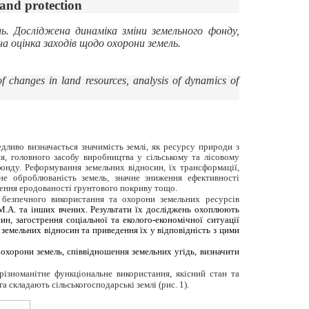
 and protection
. Досліджена динаміка зміни земельного фонду,
а оцінка заходів щодо охорони земель.
of changes in land resources, analysis of dynamics of
едливо визначається значимість землі, як ресурсу природи з
я, головного засобу виробництва у сільському та лісовому
фонду. Реформування земельних відносин, їх трансформації,
не оброблюваність земель, значне зниження ефективності
ищення еродованості ґрунтового покриву тощо.
 безпечного використання та охорони земельних ресурсів
а М.А. та інших вчених. Результати їх досліджень охоплюють
, загострення соціальної та еколого-економічної ситуації
земельних відносин та приведення їх у відповідність з цими
 охорони земель, співвідношення земельних угідь, визначити
ізноманітне функціональне використання, якісний стан та
а складають сільськогосподарські землі (рис. 1).