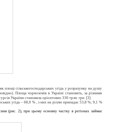
ник площі сільськогосподарських угідь у розрахунку на душу
дповідно). Площа чорноземів в Україні становить, за різними
есурсів України становила орієнтовно 330 трлн.
г
рн.
[3]
.
рських угідь – 68,9 % , з них на ріллю припадає 53,8 %; 9,1 %
єння (рис. 2), при цьому основну частку в регіонах займає