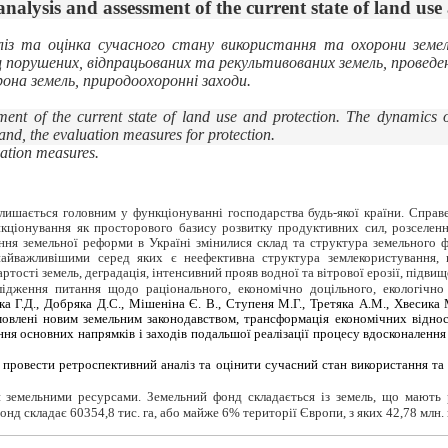
analysis and assessment of the current state of land use
із та оцінка сучасного стану використання та охорони земель
 порушених, відпрацьованих та рекультивованих земель, проведен
рона земель, природоохоронні заходи.
ment of the current state of land use and protection. The dynamics 
and, the evaluation measures for protection.
vation measures.
алишається головним у функціонуванні господарства будь-якої країни. Справ
кціонування як просторового базису розвитку продуктивних сил, розселенн
ння земельної реформи в Україні змінилися склад та структура земельного 
найважливішими серед яких є неефективна структура землекористування, 
артості земель, деградація, інтенсивний прояв водної та вітрової ерозії, підв
лідження питання щодо раціонального, економічно доцільного, екологічно
яка Г.Д., Добряка Д.С., Мішеніна Є. В., Ступеня М.Г., Третяка А.М., Хвесик
овлені новим земельним законодавством, трансформація економічних відносин
я основних напрямків і заходів подальшої реалізації процесу вдосконалення 
я провести ретроспективний аналіз та оцінити сучасний
стан використання та
 земельними ресурсами. Земельний фонд складається із земель, що мають р
нд складає 60354,8 тис. га, або майже 6% території Європи, з яких 42,78 млн. г