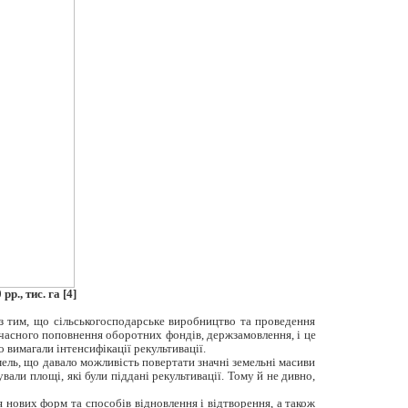
., тис. га [4]
з тим, що сільськогосподарське виробництво та проведення
 вчасного поповнення оборотних фондів, держзамовлення, і це
вимагали інтенсифікації рекультивації.
ель, що давало можливість повертати значні земельні масиви
али площі, які були піддані рекультивації. Тому й не дивно,
 нових форм та способів відновлення і відтворення, а також