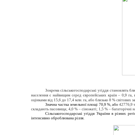
Зокрема сільськогосподарські угіддя становлять бл
населення є найвищим серед європейських країн – 0,9 га, в
оцінками від 15,6 до 17,4 млн. га, або близько 8 % світови
Значна частка земельної площі 70,9 %, або
42776,9 т
складають пасовища; 4,0 % – сіножаті; 1,5 % – багаторічні н
Сільськогосподарські угіддя України в різних рег
інтенсивно оброблювана рілля.