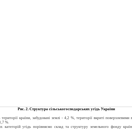
Рис. 2. Структура сільськогосподарських угідь України
території країни, забудовані землі - 4,2 %, території вкриті поверхневими в
1,7 %.
х категорій угідь порівняємо склад та структуру земельного фонду краї