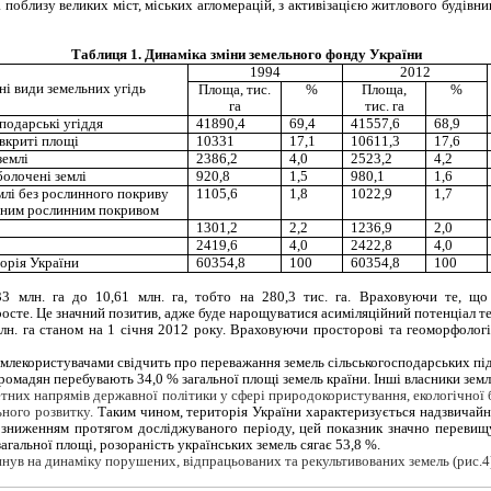
поблизу великих міст, міських агломерацій, з активізацією житлового будівн
Таблиця 1. Динаміка зміни земельного фонду України
1994
2012
і види земельних угідь
Площа, тис.
%
Площа,
%
га
тис. га
подарські угіддя
41890,4
69,4
41557,6
68,9
овкриті площі
10331
17,1
10611,3
17,6
землі
2386,2
4,0
2523,2
4,2
болочені землі
920,8
1,5
980,1
1,6
млі без рослинного покриву
1105,6
1,8
1022,9
1,7
ачним рослинним покривом
1301,2
2,2
1236,9
2,0
2419,6
4,0
2422,8
4,0
орія України
60354,8
100
60354,8
100
33 млн. га до 10,61 млн. га, тобто на 280,3 тис. га. Враховуючи те, що
зросте. Це значний позитив, адже буде нарощуватися асиміляційний потенціал 
н. га станом на 1 січня 2012 року. Враховуючи просторові та геоморфологіч
емлекористувачами свідчить про переважання земель сільськогосподарських під
ромадян перебувають 34,0 % загальної площі земель країни. Інші власники землі
етних напрямів державної політики у сфері природокористування, екологічної
ьного розвитку.
Таким чином, територія України характеризується надзвичайн
 зниженням протягом досліджуваного періоду, цей показник значно перевищу
агальної площі, розораність українських земель сягає 53,8 %.
ув на динаміку порушених, відпрацьованих та рекультивованих земель (рис.4)