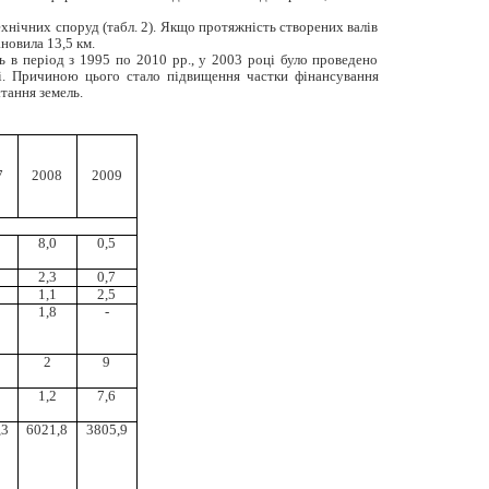
хнічних споруд (табл. 2). Якщо протяжність створених валів
ановила 13,5 км.
ь в період з 1995 по 2010 рр., у 2003 році було проведено
лі. Причиною цього стало підвищення частки фінансування
тання земель.
7
2008
2009
8,0
0,5
2,3
0,7
1,1
2,5
1,8
-
2
9
1,2
7,6
,3
6021,8
3805,9