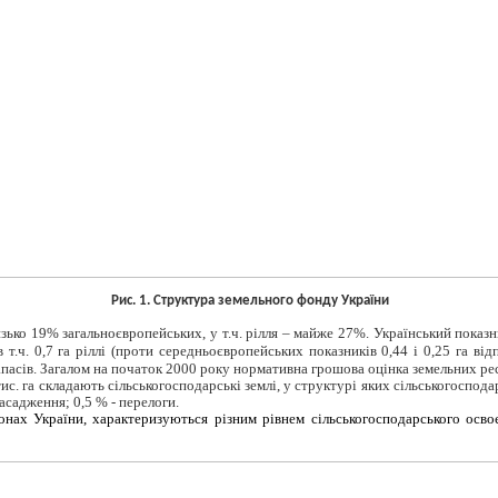
Рис. 1. Структура земельного фонду України
изько 19% загальноєвропейських, у т.ч. рілля – майже 27%. Український показ
 т.ч. 0,7 га ріллі (проти середньоєвропейських показників 0,44 і 0,25 га ві
х запасів. Загалом на початок 2000 року нормативна грошова оцінка земельних р
ис. га складають сільськогосподарські землі, у структурі яких сільськогоспода
асадження; 0,5 % - перелоги.
іонах України, характеризуються різним рівнем сільськогосподарського осво