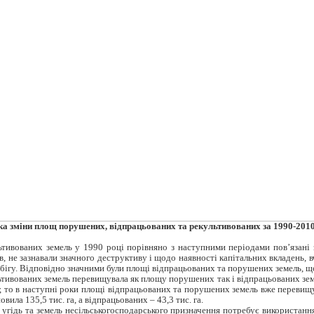
ка зміни площ порушених, відпрацьованих та рекультивованих за 1990-2010 рр
тивованих земель у 1990 році порівняно з наступними періодами пов’язані 
в, не зазнавали значного деструктиву і щодо наявності капітальних вкладень,
бігу. Відповідно значними були площі відпрацьованих та порушених земель, що 
ьтивованих земель перевищувала як площу порушених так і відпрацьованих зем
, то в наступні роки площі відпрацьованих та порушених земель вже перевищув
ла 135,5 тис. га, а відпрацьованих – 43,3 тис. га.
угідь та земель несільськогосподарського призначення потребує використання