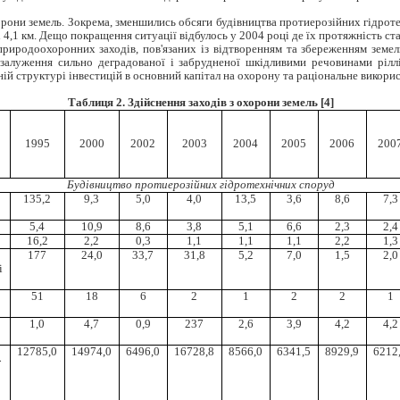
рони земель. Зокрема, зменшились обсяги будівництва протиерозійних гідроте
і 4,1 км. Дещо покращення ситуації відбулось у 2004 році де їх протяжність ст
риродоохоронних заходів, пов'язаних із відтворенням та збереженням земел
 залуження сильно деградованої і забрудненої шкідливими речовинами ріл
ій структурі інвестицій в основний капітал на охорону та раціональне викорис
Таблиця 2. Здійснення заходів з охорони земель [4]
1995
2000
2002
2003
2004
2005
2006
200
Будівництво протиерозійних гідротехнічних споруд
135,2
9,3
5,0
4,0
13,5
3,6
8,6
7,3
5,4
10,9
8,6
3,8
5,1
6,6
2,3
2,4
16,2
2,2
0,3
1,1
1,1
1,1
2,2
1,3
177
24,0
33,7
31,8
5,2
7,0
1,5
2,0
і
51
18
6
2
1
2
2
1
1,0
4,7
0,9
237
2,6
3,9
4,2
4,2
12785,0
14974,0
6496,0
16728,8
8566,0
6341,5
8929,9
6212
ї