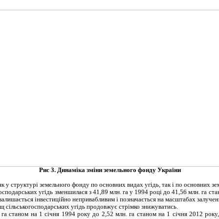
Рис 3. Динаміка зміни земельного фонду України
як у структурі земельного фонду по основних видах угідь, так і по основних зе
подарських угідь зменшилася з 41,89 млн. га у 1994 році до 41,56 млн. га стано
 залишається інвестиційно непривабливим і позначається на масштабах залученн
щ сільськогосподарських угідь продовжує стрімко знижуватись.
 га станом на 1 січня 1994 року до 2,52 млн. га станом на 1 січня 2012 року