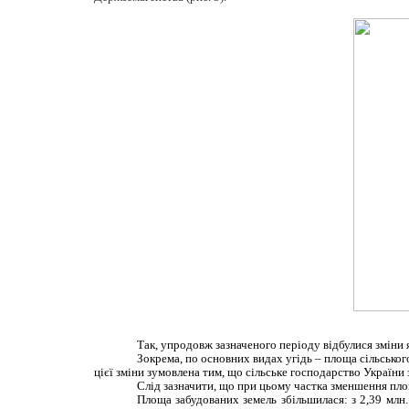
Так, упродовж зазначеного періоду відбулися зміни 
Зокрема, по основних видах угідь – площа сільськогос
цієї зміни зумовлена тим, що сільське господарство України
Слід зазначити, що при цьому частка зменшення пло
Площа забудованих земель збільшилася: з 2,39 млн.