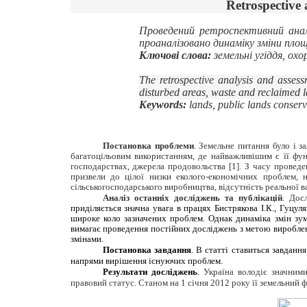
Retrospective 
Проведений ретроспективний анал
проаналізовано динаміку зміни площ
Ключові слова:
земельні угіддя, охо
The retrospective analysis and assess
disturbed areas, waste and reclaimed l
Keywords:
lands, public lands conser
Постановка проблеми
. Земельне питання було і з
багатоцільовим використанням, де найважливішим є її фун
господарствах, джерела продовольства [1]. З часу проведе
призвели до цілої низки еколого-економічних проблем, 
сільськогосподарського виробництва, відсутність реальної в
Аналіз останніх досліджень та публікацій
. Дос
приділяється значна увага в працях Бистрякова І.К., Гуцул
широке коло зазначених проблем. Однак динаміка змін зум
вимагає проведення постійних досліджень з метою виробленн
змінами.
Постановка завдання
. В статті ставиться завданн
напрями вирішення існуючих проблем.
Результати досліджень
.
Україна володіє значними
правовий статус. Станом на 1 січня 2012 року її земельний фо