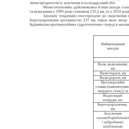
зміни пріоритетів їх залучення в господарський обіг.
Менш інтенсивно здійснювались й інші заходи з охо
та валів-канав у 1995 році становила 135,2 км, то у 2010 роц
Загальну тенденцію спостерігаємо до скорочення п
берегоукріплення протяжністю 237 км, також мало місце
будівництва протиерозійних гідротехнічних споруд в загальн
Найменування
заходів
Вали, вали-канави,
км
Вали-тераси, км
Вали-дороги, км
Протиерозійні
ставки (накопичувач
твердого стоку), га
Водоскидні
споруди, шт
Берегоукріплення,
км
Залуження
сильнодеградовано
і забрудненої
шкідливими