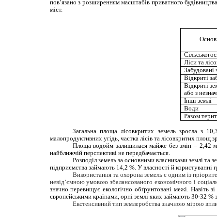
пов’язано з розширенням масштабів приватного будівництва 
міст.
Основн
Сільськогос
Ліси та ліс
Забудовані 
Відкриті за
Відкриті зе
або з незн
Інші землі
Води
Разом терит
Загальна площа лісовкритих земель зросла з 10,
малопродуктивних угідь, частка лісів та лісовкритих площ 
Площа водойм залишилася майже без змін – 2,42 мл
найближчій перспективі не передбачається.
Розподіл земель за основними власниками землі та з
підприємства займають 14,2 %. У власності й користуванні г
Використання та охорона земель є одним із пріорит
невід’ємною умовою збалансованого економічного і соціал
значно перевищує екологічно обґрунтовані межі. Навіть зі
європейськими країнами, орні землі яких займають 30-32 % з
Екстенсивний тип землеробства значною мірою вплин