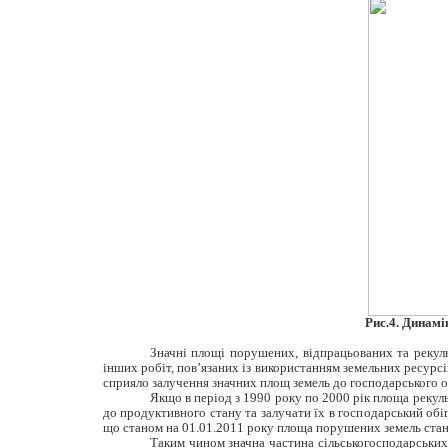
Рис.4. Динамі
Значні площі порушених, відпрацьованих та рекуль
інших робіт, пов’язаних із використанням земельних ресурсі
сприяло залучення значних площ земель до господарського о
Якщо в період з 1990 року по 2000 рік площа рекул
до продуктивного стану та залучати їх в господарський обіг
що станом на 01.01.2011 року площа порушених земель станови
Таким чином значна частина сільськогосподарських 