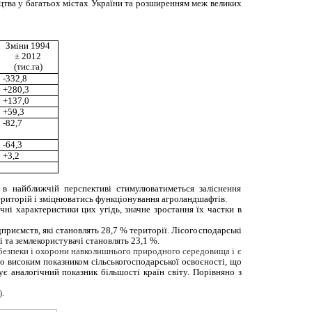
ицтва у багатьох містах України та розширенням меж великих
Зміни 1994
± 2012
(тис.га)
-332,8
+280,3
+137,0
+59,3
-82,7
-64,3
+3,2
 в найближчій перспективі стимулюватиметься заліснення
територій і зміцнюватись функціонування агроландшафтів.
ні характеристики цих угідь, значне зростання їх частки в
приємств, які становлять 28,7 % території. Лісогосподарські
 та землекористувачі становлять 23,1 %.
 безпеки і охорони навколишнього природного середовища і є
о високим показником сільськогосподарської освоєності, що
є аналогічний показник більшості країн світу. Порівняно з
.