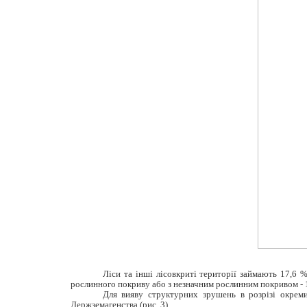
Ліси та інші лісовкриті території займають 17,6 % 
рослинного покриву або з незначним рослинним покривом - 
Для вияву структурних зрушень в розрізі окреми
Держземагенства (рис. 3).