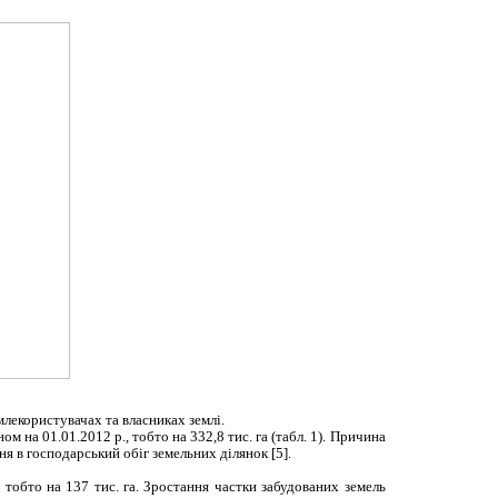
млекористувачах та власниках землі.
м на 01.01.2012 р., тобто на 332,8 тис. га (табл. 1). Причина
я в господарський обіг земельних ділянок [5].
, тобто на 137 тис. га. Зростання частки забудованих земель