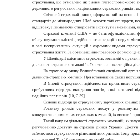
страхування, що зумовлено як рівнем платоспроможного по
державного регулювання національних страхових ринків таких
Світовий страховий ринок, сформований на основі ін
стандартів до міжнародних. Щоб освоїти такі стандарти, не
відштовхує, вимагаючи створювати інститути і механізми, я
Страхові компанії США – це багатофункціональні фі
обслуговування клієнтів, здійснюють операції з нерухоміст
в разі несприятливих ситуацій з окремими видами страху
страхування життя. За організаційно-правовою формою це а
У Швейцарії клієнтами страхових компаній є практичн
діяльності страхових компаній є їх активна інвестиційна дія
На страховому ринку Великобританії
спеціальний орган 
діяльність стра
хових компаній. При встановленні фактів пору
шен
В Японії страхування здійснюється приватними
страх
прибуткових сфер для вкладання коштів, в які накоплені ві
надійних партнерів.
[10, С.39].
Основні підходи до страхування у зарубіжних
країнах 
Розвитку ринків страхових послуг у розвинутих 
конкурентоспроможних страхових компаній, їх високий профе
Такий напрям діяльності страхових компаній, як залу
регулюванню доступу на страхові ринки України. Доступ і
займаються страхуванням різноманітних ризиків. Тому прихід
представлені Топ-10 страхових компаній світу.