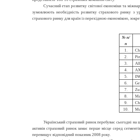
Сучасний етап розвитку світової економіки та міжна
зумовлюють необхідність розвитку страхового ринку з у
страхового ринку для країн із перехідною економікою, зокрем
№ п/
п
1.
Ch
2.
Pi
3.
Al
4.
AX
5.
IN
6.
Ge
7.
Zu
8.
Ma
9.
Ch
10.
Mu
Український страховий ринок перебуває сьогодні на ш
активів страховий ринок замає перше місце серед сегменті
перевищує відповідний показник 2008 року.