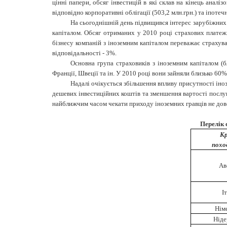
цінні папери, обсяг інвестицій в які склав на кінець аналі
відповідно корпоративні облігації (503,2 млн.грн.) та іпотечн
На сьогоднішній день підвищився інтерес зарубіжних 
капіталом. Обсяг отриманих у 2010 році страхових платежі
бізнесу компаній з іноземним капіталом переважає страхув
відповідальності - 3%.
Основна група страховиків з іноземним капіталом (б
Франції, Швеції та ін. У 2010 році вони зайняли близько 60
Надалі очікується збільшення впливу присутності іно
дешевих інвестиційних коштів та зменшення вартості послу
найближчим часом чекати приходу іноземних гравців не до
Перелік 
Кр
похо
Ав
І
Нім
Ніде