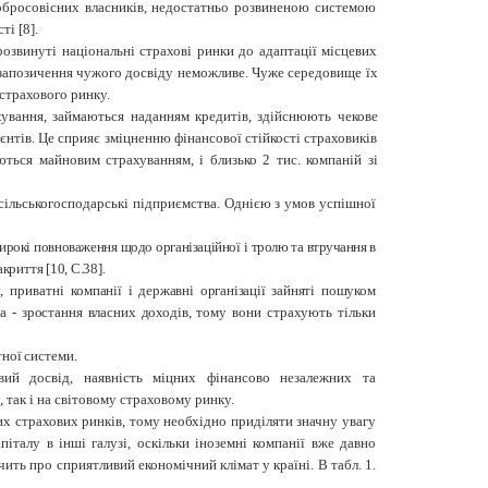
добросовісних власників, недостатньо розвиненою системою
і [8].
озвинуті національні страхові ринки до адаптації місцевих
е запозичення чужого досвіду неможливе. Чуже середовище їх
страхового ринку.
хування, займаються наданням кредитів, здійснюють чекове
єнтів. Це сприяє зміцненню фінансової стійкості страховиків
ться майновим страхуванням, і близько 2 тис. компаній зі
 сільськогосподарські підприємства. Однією з умов успішної
ирокі повноваження щодо організаційної і
тролю та втручання в
закриття
[10, С.38].
, приватні
компанії і державні організації зайняті пошу
ком
а - зростання власних доходів, тому
вони страхують тільки
ної сис
теми.
вий досвід, наявність міцних фінансово незалежних та
так і на світовому страховому ринку.
их страхових ринків, тому необхідно приділяти значну увагу
талу в інші галузі, оскільки іноземні компанії вже давно
ить про сприятливий економічний клімат у країні. В табл. 1.