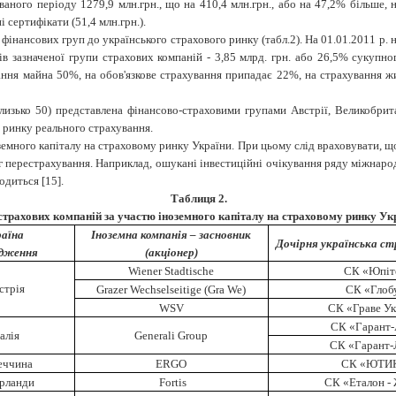
зованого періоду 1279,9 млн.грн., що на 410,4 млн.грн., або на 47,2% більше
і сертифікати (51,4 млн.грн.).
фінансових груп до українського страхового ринку (табл.2).
На 01.01.2011 р. 
в зазначеної групи страхових компаній - 3,85 млрд. грн. або 26,5% сукупног
ання майна 50%, на обов'язкове страхування припадає 22%, на страхування жи
лизько 50) представлена фінансово-страховими групами Австрії, Великобрита
% ринку реального страхування.
земного капіталу на страховому ринку України. При цьому слід враховувати, щ
г перестрахування. Наприклад, ошукані інвестиційні очікування ряду міжнаро
водиться
[15]
.
Таблиця 2.
страхових компаній за участю іноземного капіталу на страховому ринку Укр
аїна
Іноземна компанія – засновник
Дочірня українська ст
дження
(акціонер)
Wiener Stadtische
СК «Юпіт
стрія
Grazer Wechselseitige (Gra We)
СК «Глоб
WSV
СК «Граве Ук
СК «Гарант-
талія
Generali Group
СК «Гарант
еччина
ERGO
СК «ЮТИ
рланди
Fortis
СК «Еталон -