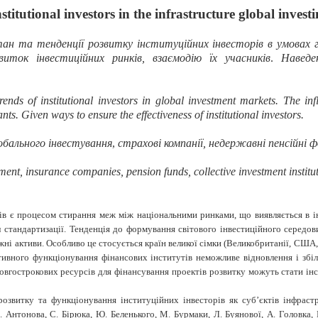
stitutional investors in the infrastructure global invest
ан та тенденції розвитку інституційних інвесторів в умовах гл
виток інвестиційних ринків, взаємодію їх учасників
.
Наведе
rends of institutional investors in global investment markets. The inf
ants. Given ways to ensure the effectiveness of institutional investors.
бального інвестування
,
страхові компанії, недержавні пенсійні 
tment, insurance companies, pension funds, collective investment institut
ів
є процесом стирання меж між національними ринками, що виявляється в інт
л стандартизації. Тенденція до формування світового інвестиційного середов
ні активи. Особливо це стосується країн великої сімки (Великобританії, США, 
ективного функціонування фінансових інститутів неможливе відновлення і зб
довгострокових ресурсів для фінансування проектів розвитку можуть стати інс
озвитку та функціонування інституційних інвесторів як суб’єктів інфраст
. Антонова, С. Бiрюка, Ю. Беленького, М. Бурмаки, Л. Буянової, А. Головка, 