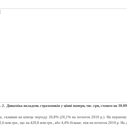
. 2. Динаміка вкладень страховиків у цінні папери, тис. грн, станом на 30.09
ла, склавши на кінець періоду 26,8% (26,1% на початок 2010 р.). На першому 
42,6 млн.грн., що на 420,8 млн.грн., або 4,4% більше, ніж на початок 2010 р. 