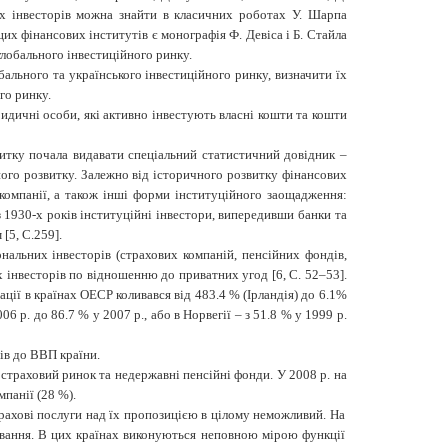
их інвесторів можна знайти в класичних роботах У. Шарпа
цих фінансових інститутів є монографія Ф. Девіса і Б. Стайла
лобального інвестиційного ринку.
бального та українського інвестиційного ринку, визначити їх
го ринку.
дичні особи, які активно інвестують власні кошти та кошти
витку почала видавати спеціальний статистичний довідник –
ічного розвитку. Залежно від історичного розвитку фінансових
і компанії, а також інші форми інституційного заощадження:
 1930-х років інституційні інвестори, випередивши банки та
[5, С.259].
ональних інвесторів (страхових компаній, пенсійних фондів,
х інвесторів по відношенню до приватних угод [6, С. 52–53].
ції в країнах ОЕСР коливався від 483.4 % (Ірландія) до 6.1%
06 р. до 86.7 % у 2007 р., або в Норвегії – з 51.8 % у 1999 р.
ів до ВВП країни.
 страховий ринок та недержавні пенсійні фонди.
У 2008 р. на
мпанії (28 %).
рахові послуги над їх пропозицією в цілому неможливий. На
мування. В цих країнах виконуються неповною мірою функції