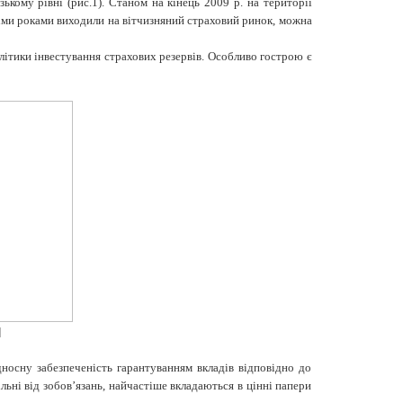
зькому рівні (рис.1).
Станом на кінець 2009 р. на території
нніми роками виходили на вітчизняний страховий ринок, можна
ітики інвестування страхових резервів. Особливо гострою є
]
дносну забезпеченість гарантуванням вкладів відповідно до
льні від зобов’язань, найчастіше вкладаються в цінні папери