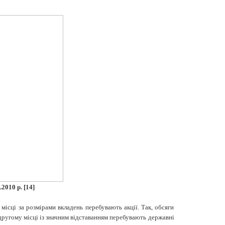
.2010 р.
[14]
місці за розмірами вкладень перебувають акції. Так, обсяги
На другому місці із значним відставанням перебувають державні