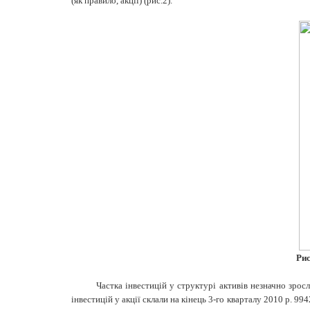
(як правило, акції) (рис.2).
Рис
Частка інвестицій у структурі активів незначно зрос
інвестицій у акції склали на кінець 3-го кварталу 2010 р. 99