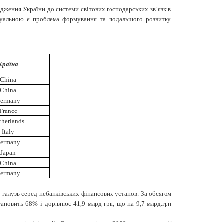
одження України до системи світових господарських зв
’
язків
ктуальною є проблема формування та подальшого розвитку
Країна
China
China
ermany
France
therlands
Italy
ermany
Japan
China
ermany
а галузь серед небанківських фінансових установ. За обсягом
тановить 68% і дорівнює 41,9 млрд грн, що на 9,7 млрд.грн