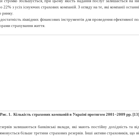
ки стрімко збільшується, при цьому якість надання послуг залишається на ни
або 22% з усіх існуючих страхових компаній. З огляду на те, які компанії оста
о ринку.
остатність ліквідних фінансових інструментів для проведення ефективної пол
ворами страхування життя.
Рис. 1. Кількість страхових компаній в Україні протягом 2001−2009 рр. [13
ервів залишаються банківські вклади, які мають постійну дохідність та ві
мовується більше третини страхових резервів. Інші активи страховиків, що ві