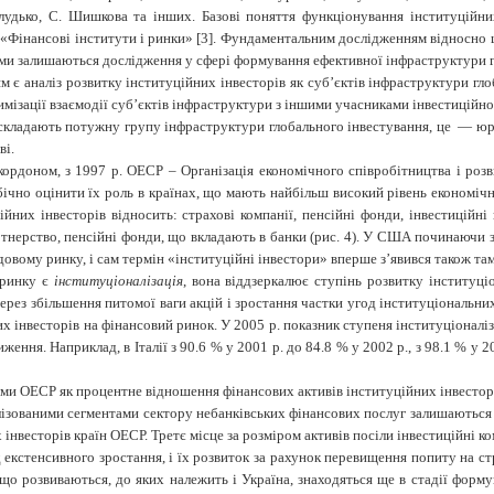
елудько, С. Шишкова та iнших.
Базові поняття функціонування інституційн
ба «Фінансові інститути і ринки» [3]. Фундаментальним дослідженням відносно 
ними залишаються дослідження у сфері формування ефективної інфраструктури г
м є аналіз розвитку інституційних інвесторів як суб’єктів інфраструктури гло
мізації взаємодії суб’єктів інфраструктури з іншими учасниками інвестиційно
 складають потужну групу інфраструктури глобального інвестування, це
— юри
ві.
кордоном, з 1997 р. ОЕСР – Організація економічного співробітництва і роз
 всебічно оцінити їх роль в країнах, що мають найбільш високий рівень економ
ійних інвесторів відносить: страхові компанії, пенсійні фонди, інвестиційн
ртнерство, пенсійні фонди, що вкладають в банки (рис. 4). У США починаючи з
овому ринку, і сам термін «інституційні інвестори» вперше з’явився також там 
 ринку є
інституціоналізація
, вона віддзеркалює ступінь розвитку інституці
 через збільшення питомої ваги акцій і зростання частки угод інституціональни
 інвесторів на фінансовий ринок. У 2005 р. показник ступеня інституціоналіза
ення. Наприклад, в Італії з 90.6 % у 2001 р. до 84.8 % у 2002 р., з 98.1 % у 20
ами ОЕСР як процентне відношення фінансових активів інституційних інвестор
алізованими сегментами сектору небанківських фінансових послуг залишаються
інвесторів країн ОЕСР. Третє місце за розміром активів посіли інвестиційні ко
екстенсивного зростання, і їх розвиток за рахунок перевищення попиту на ст
, що розвиваються, до яких належить і Україна, знаходяться ще в стадії фор