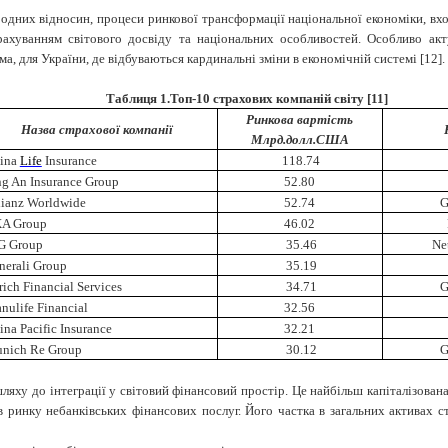
родних відносин, процеси ринкової трансформації національної економіки, вх
рахуванням світового досвіду та національних особливостей. Особливо а
а, для України, де відбуваються кардинальні зміни в економічній системі [12].
Таблиця 1.Топ-10 страхових компаній світу [11]
Ринкова вартість
Назва страхової компанії
Млрд.долл.США
ina
Life
Insurance
118.74
ng An Insurance Group
52.80
lianz Worldwide
52.74
G
A Group
46.02
G Group
35.46
Ne
nerali Group
35.19
rich Financial Services
34.71
G
nulife Financial
32.56
ina Pacific Insurance
32.21
nich Re Group
30.12
G
ляху до інтеграції у світовий фінансовий простір. Це найбільш капіталізован
в ринку небанківських фінансових послуг. Його частка в загальних активах с