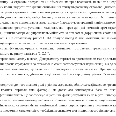
питу на страхові послуги, так і обмеженням прав власності, наявністю не
 країн, відсутністю дієвих економічних стимулів розвитку страхової діяльност
теграції страхових ринків високо розвинутих країн світу, підштовхує менш р
обхідно створити відповідні інститути та механізми, а це не просто, бо прям
кі одночасно відповідають вимогам часу й враховують традиції національного 
нансово-кредитні установи, холдинги, які через дочірні компанії крім стра
ю, цінними паперами, управляють майном та капіталом за дорученням своїх клі
вання. На страховому ринку США працює понад 8 тис. компаній, які займаю
кціонерне товариство та товариство взаємного страхування.
о всі фінансово-кредитні установи, промислові, торговельні, транспортні та
льність на ринку капіталів
[9, С.74].
страхового нагляду в складі
Департаменту торгівлі та промисловості має до
сить ш
ня правил страхування до страхової компанії
застосовуються карні санкції аж до 
овими компаніями, державними організаціями і кооперативами. При цьому
д страхових внесків, діючи
на національному і міжнародному
рівнях,
їхня мет
зводяться до його значної ролі у різних
сферах виробництва та фінансово-кредит
країнах сприяли такі фактори, як досконала законодавча база та віко
сійний рівень. Це забезпечує їх успішне функціонування як на внутрішньому, 
чення іноземного капіталу набуває особливого значення в розвитку національн
ноземних страховиків на національні ринки сприяє припливу іноземного капі
 іноземних страховиків є необхідним сигналом для інших інвесторів, що свідч