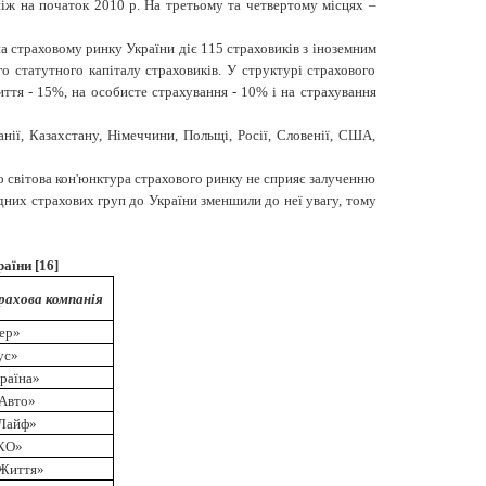
, ніж на початок 2010 р. На третьому та четвертому місцях –
на страховому ринку України діє 115 страховиків з іноземним
о статутного капіталу страховиків. У структурі страхового
ття - 15%, на особисте страхування - 10% і на страхування
нії, Казахстану, Німеччини, Польщі, Росії, Словенії, США,
о світова кон'юнктура страхового ринку не сприяє залученню
дних страхових груп до України зменшили до неї увагу, тому
аїни [16]
рахова компанія
ер»
ус»
раїна»
Авто»
-Лайф»
КО»
 Життя»