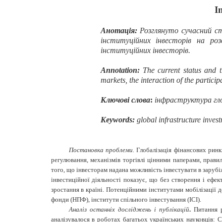
In
Анотація:
Розглянуто сучасний ст
інституційних інвесторів на роз
інституційних інвесторів.
Annotation:
The current status and t
markets, the interaction of the particip
Ключові слова
:
інфраструктура гло
Keywords:
global infrastructure inves
Постановка проблеми.
Глобалізація фінансових ринк
регулювання, механізмів торгівлі цінними паперами, прави
того, що інвесторам надана можливість інвестувати в зарубіж
інвестиційної діяльності показує, що без створення і еф
зростання в країні. Потенційними інститутами мобілізації 
фонди (НПФ), інститути спільного інвестування (ІСІ).
Аналіз останніх досліджень і публікацій
.
Питання р
аналізувалося в роботах багатьох українських науковців: С