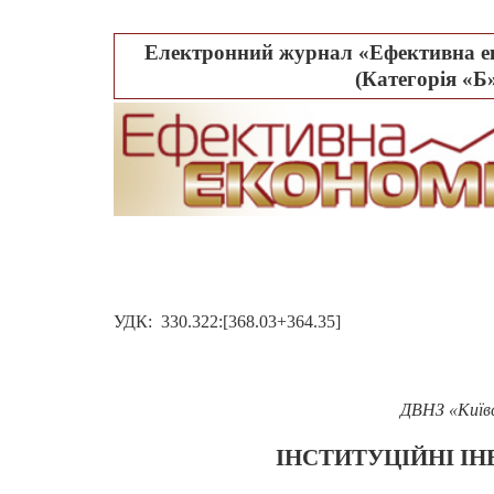
Електронний журнал «Ефективна ек
(Категорія «Б»
УДК:
330.322:[368.03+364.35]
ДВНЗ «Київс
ІНСТИТУЦІЙНІ ІН