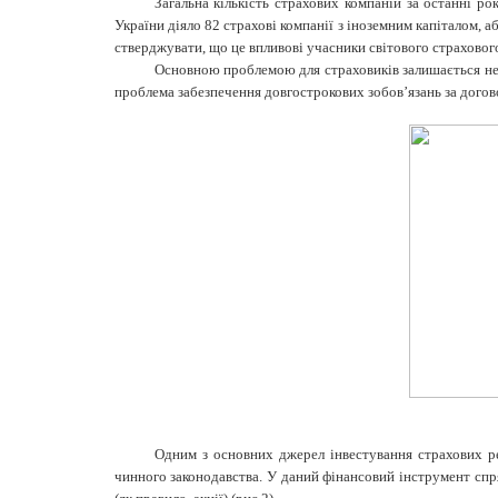
Загальна кількість страхових компаній за останні ро
України діяло 82 страхові компанії з іноземним капіталом, 
стверджувати, що це впливові учасники світового страховог
Основною проблемою для страховиків залишається нед
проблема забезпечення довгострокових зобов’язань за дого
Одним з основних джерел інвестування страхових рез
чинного законодавства. У даний фінансовий інструмент спря