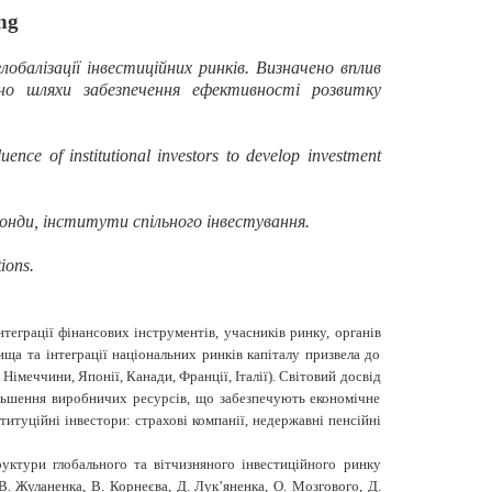
ing
обалізації інвестиційних ринків. Визначено вплив
но шляхи забезпечення ефективності розвитку
luence of institutional investors to develop investment
фонди, інститути спільного інвестування.
ions.
еграції фінансових інструментів, учасників ринку, органів
ища та інтеграції національних ринків капіталу призвела до
Німеччини, Японії, Канади, Франції, Італії).
Світовий досвід
ільшення виробничих ресурсів, що забезпечують економічне
титуційні інвестори: страхові компанії, недержавні пенсійні
руктури глобального та вітчизняного інвестиційного ринку
В. Жуланенка, В. Корнеєва, Д. Лук’яненка, О. Мозгового, Д.