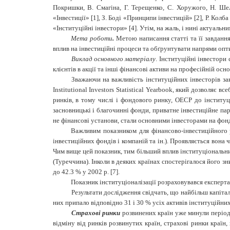
Покришки, В. Смагiна, Г. Терещенко, С. Хоружого, Н. Ш
«Інвестиції» [1], З. Боді «Принципи інвестицій» [2], Р. Кол
«Інституційні інвестори» [4].
Утім, на жаль, і нині актуаль
Мета роботи
.
Метою написання статті та її з
авдання
вплив на інвестиційні процеси та обґрунтувати напрями опти
Виклад основного матеріалу
.
Інституційні інвестори
клієнтів в акції та інші фінансові активи на професійній осно
Зважаючи на важливість інституційних інвесторів за
Institutional Investors Statistical Yearbook, який дозволяє
ринків, в тому числі і фондового ринку, ОЕСР до інституц
засновницькі і благочинні фонди, приватне інвестиційне па
не фінансові установи, стали основними інвесторами на фонд
Важливим показником для фінансово-інвестиційного
інвестиційних фондів і компаній та ін.). Проявляється вона
Чим вище цей показник, тим більший вплив інституціональних
(Туреччина). Інколи в деяких країнах спостерігалося його зниж
до 42.3 % у 2002 р. [7].
Показник інституціоналізації розраховувався експерт
Результати дослідження свідчать, що найбільш капіт
них припало відповідно 31 і 30 % усіх активів інституційних 
Страхові ринки
розвинених країн уже минули період 
відміну від ринків розвинутих країн, страхові ринки країн