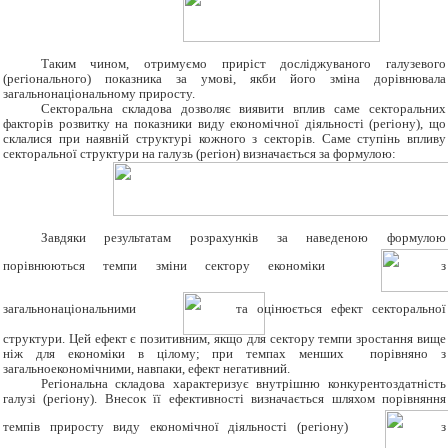
Таким чином, отримуємо приріст досліджуваного галузевого
(регіонального) показника за умові, якби його зміна дорівнювала
загальнонаціональному приросту.
Секторальна складова дозволяє виявити вплив саме секторальних
факторів розвитку на показники виду економічної діяльності (регіону), що
склалися при наявній структурі кожного з секторів. Саме ступінь впливу
секторальної структури на галузь (регіон) визначається за формулою:
Завдяки результатам розрахунків за наведеною формулою
порівнюються темпи зміни сектору економіки
з
загальнонаціональними
та оцінюється ефект секторальної
структури. Цей ефект є позитивним, якщо для сектору темпи зростання вище
ніж для економіки в цілому; при темпах менших порівняно з
загальноекономічними, навпаки, ефект негативний.
Регіональна складова характеризує внутрішню конкурентоздатність
галузі (регіону). Внесок її ефективності визначається шляхом порівняння
темпів приросту виду економічної діяльності (регіону)
з