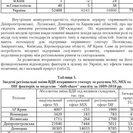
м.Київ
5
-2
24
м.Севастополь
40
5
38
Україна
52488
6243
16806
7
Внутрішня конкурентоздатність підтримала аграрну спрямованість
Дніпропетровської, Луганської, Донецької та Харківської областей, про що
свідчать значення регіональної DIF-складової. По відношенню до цих
регіонів місцеві органи влади повинні вважати заходи щодо посилення ролі та
місця галузевих господарств агарного типу в економіці областей. Зовсім не
мають потенціалу для підтримки первинного сектору Полтавська,
Закарпатська, Київська, Кіровоградська області, АР Крим. Саме ці регіони
потребують місцевої підтримки галузевого розвитку, спрямованої на
подолання розриву між регіональним рівнем та секторальним.
За розвитком вторинного сектору та визначенням впливу на його
функціонування відповідних факторів в цілому по Україні, всі ефекти також
позитивні, як і загальний приріст (табл.3).
Таблиця 3.
Зведені регіональні зміни ВДВ вторинного сектору за рахунок
NS, MIX та
DIF факторів за моделлю
"shift-share" аналізу за 2009-2010 рр.
Абсолютна зміна ВДВ під впливом складових,
Загаль
тис. грн.
Регіони
прирі
національний
секторальний
регіональний
TG
ефект NS
ефект MIX
ефект DIF
АР
Крим
4007
-155
1969
5
Вінницька
3420
183
783
4
Волинська
1711
264
1700
3
Дніпропетровська
21040
7444
5011
33
Донецька
30305
14033
8785
53