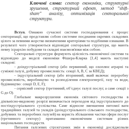
Ключові слова:
сектор економіки, структурні
зрушення,
структурний ефект,
метод "shift-
share" аналізу, оптимізація секторальної
структури.
Вступ.
Ознакою сучасної системи господарювання є процес
секторизації, що представляє собою системне поєднання окремих складових
цілого за певними жорстко визначеними критеріями та подібними ознаками. В
результаті чого утворюються відповідні секторальні структури, що мають
певну ієрархію побудови та складні взаємозв'язки між собою.
Секторальні структури формують цілісність економічної системи та
відповідно до моделі економіки Фішера-Кларка [1,4] мають наступні
складові:
- доіндустріальний сектор (або первинний, що
охоплює аграрні та
суміжні галузі, добувну промисловість: секції A, B, C за КВЕД
);
- індустріальний сектор (або вторинний, який включає переробну
промисловість, виробництво та розподілення електроенергії, газу та води,
будівництво: секції D, E, F);
- сервісний сектор (третинний, об’єднує галузі послуг, а саме секції з
G до O).
Глобальне макрозрушення економік світового господарства в
діяльнісно-видовому розрізі визначається переходом від індустріального до
постіндустріального суспільства. Саме відносне зменшення питомої ваги
традиційних галузей та укладів (доіндустріального сільського господарства,
добувних та переробних галузей) на користь збільшення частки сфери послуг
(третинного сектору) притаманно економічним системам різних
національних господарств.
Питання галузевих структурних змін в економіці досліджували