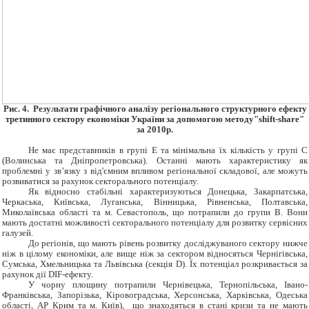
Рис. 4. Результати графічного аналізу регіонального структурного ефекту
третинного сектору економіки України за допомогою методу
"shift-share"
за 2010р.
Не має представників в групі Е та мінімальна їх кількість у групі С
(Волинська та Дніпропетровська). Останні мають характеристику як
проблемні у зв’язку з від'ємним впливом регіональної складової, але можуть
розвиватися за рахунок секторального потенціалу.
Як відносно стабільні характеризуються Донецька, Закарпатська,
Черкаська, Київська, Луганська, Вінницька, Рівненська, Полтавська,
Миколаївська області та м. Севастополь, що потрапили до групи В. Вони
мають достатні можливості секторального потенціалу для розвитку сервісних
галузей.
До регіонів, що мають рівень розвитку досліджуваного сектору нижче
ніж в цілому економіки, але вище ніж за сектором відносяться Чернігівська,
Сумська, Хмельницька та Львівська (секція D). Їх потенціал розкривається за
рахунок дії DIF-ефекту.
У чорну площину потрапили Чернівецька, Тернопільська, Івано-
Франківська, Запорізька, Кіровоградська, Херсонська, Харківська, Одеська
області, АР Крим та м. Київ), що знаходяться в стані кризи та не мають