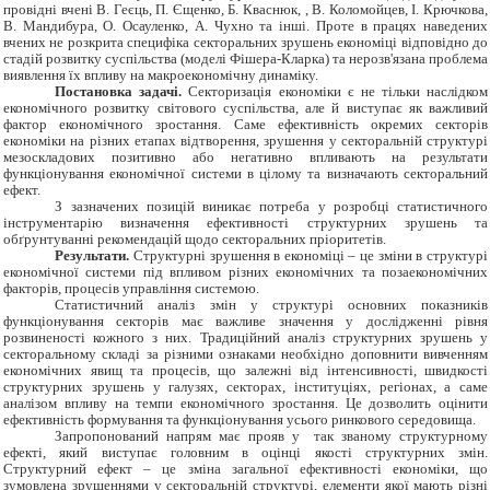
провідні вчені В. Геєць, П. Єщенко, Б. Кваснюк, , В. Коломойцев, І. Крючкова,
В. Мандибура, О. Осауленко, А. Чухно та інші. Проте в працях наведених
вчених не розкрита специфіка секторальних зрушень економіці відповідно до
стадій розвитку суспільства (моделі Фішера-Кларка) та нерозв'язана проблема
виявлення їх впливу на макроекономічну динаміку.
Постановка задачі.
Секторизація економіки є не тільки наслідком
економічного розвитку світового суспільства, але й виступає як важливий
фактор економічного зростання. Саме ефективність окремих секторів
економіки на різних етапах відтворення, зрушення у секторальній структурі
мезоскладових позитивно або негативно впливають на результати
функціонування економічної системи в цілому та визначають секторальний
ефект.
З зазначених позицій виникає потреба у розробці статистичного
інструментарію визначення ефективності структурних зрушень та
обґрунтуванні рекомендацій щодо секторальних пріоритетів.
Результати.
Структурні зрушення в економіці – це зміни в структурі
економічної системи під впливом різних економічних та позаекономічних
факторів, процесів управління системою.
Статистичний
аналіз змін у структурі основних показників
функціонування секторів має важливе значення у дослідженні рівня
розвиненості кожного з них. Традиційний аналіз структурних зрушень у
секторальному складі за різними ознаками необхідно доповнити вивченням
економічних явищ та процесів, що залежні від інтенсивності, швидкості
структурних зрушень у галузях, секторах, інституціях, регіонах, а саме
аналізом впливу на темпи економічного зростання. Це дозволить оцінити
ефективність формування та функціонування усього ринкового середовища.
Запропонований напрям має прояв у так званому структурному
ефекті, який виступає головним в оцінці якості структурних змін.
Структурний ефект – це зміна загальної ефективності економіки, що
зумовлена зрушеннями у секторальній структурі, елементи якої мають різні