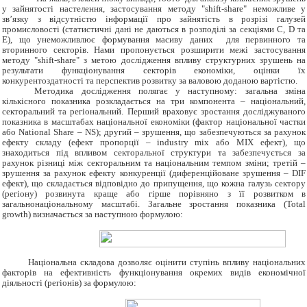
у зайнятості настелення, застосування методу "shift-share" неможливе у
зв’язку з відсутністю інформації про зайнятість в розрізі галузей
промисловості (статистичні дані не даються в розподілі за секціями C, D та
E), що унеможливлює формування масиву даних для первинного та
вторинного секторів. Нами пропонується розширити межі застосування
методу "shift-share" з метою дослідження впливу структурних зрушень на
результати функціонування секторів економіки, оцінки їх
конкурентоздатності та перспектив розвитку за валовою доданою вартістю.
Методика дослідження полягає у наступному: загальна зміна
кількісного показника розкладається на три компонента – національний,
секторальний та регіональний. Перший враховує зростання досліджуваного
показника в масштабах національної економіки (фактор національної частки
або National Share – NS); другий – зрушення, що забезпечуються за рахунок
ефекту складу (ефект пропорції – industry mix або MIX ефект), що
знаходиться під впливом секторальної структури та забезпечується за
рахунок різниці між секторальним та національним темпом зміни; третій –
зрушення за рахунок ефекту конкуренції (диференційоване зрушення – DIF
ефект), що складається відповідно до припущення, що кожна галузь сектору
(регіону) розвинута краще або гірше порівняно з її розвитком в
загальнонаціональному масштабі. Загальне зростання показника (Total
growth) визначається за наступною формулою:
Національна складова дозволяє оцінити ступінь впливу національних
факторів на ефективність функціонування окремих видів економічної
діяльності (регіонів) за формулою: