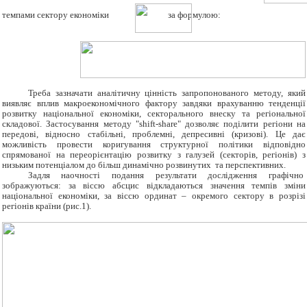
темпами сектору економіки
за формулою:
Треба зазначати аналітичну цінність запропонованого методу, який
виявляє вплив макроекономічного фактору завдяки врахуванню тенденції
розвитку національної економіки, секторального внеску та регіональної
складової. Застосування методу "shift-share" дозволяє поділити регіони на
передові, відносно стабільні, проблемні, депресивні (кризові). Це дає
можливість провести коригування структурної політики відповідно
спрямованої на переорієнтацію розвитку з галузей (секторів, регіонів) з
низьким потенціалом до більш динамічно розвинутих та перспективних.
Задля наочності подання результати дослідження графічно
зображуються: за віссю абсцис відкладаються значення темпів зміни
національної економіки, за віссю ординат – окремого сектору в розрізі
регіонів країни (рис.1).