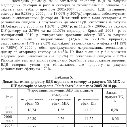
Дослідимо динаміку зміни загального приросту ВДВ за рахунок
відповідних факторів в розрізі секторів за територіальною ознакою. Як
свідчать дані табл. 5 протягом 2005-2007 рр. приріст ВДВ первинного
сектору (на 6,28% у 2006р., на 18,06% у 2007р.) переважно забезпечувався
загальнонаціональними факторами. Негативний вплив мали секторальна та
регіональна складові. В результаті їх дії обсяг ВДВ скоротився за рахунок
MIX-фактору у 2006 р. на 1,26% , у 2007 р. на 11,20% у 2006р.; за рахунок
DIF-фактору на 2,76% та на 11,57% відповідно. Кризовий 2008 р. та
посткризовий 2010 р. стимулювали зростання обсягу ВДВ за рахунок
позитивних значень національного (32,4% та 22,12% приросту),
секторального (1,4% та 2,63% відповідно) та регіонального ефектів (11,19%
та 7,08%). У 2009 р. обсяг досліджуваного макропоказника зменшився в
цілому по аграрному сектору на 4,45%. На його значення у бік зниження
відіграли роль національна (на 5,62%) та секторальна складові (0,62%).
Різниця між темпами зміни за регіонами України та секторальним значення
ВДВ створила умови для мінімального, але приросту за рахунок
регіонального ефекту на 1,79%.
Таблиця 5.
Динаміка зміни приросту ВДВ первинного сектору за
рахунок NS, MIX та
DIF факторів за моделлю "shift-share" аналізу за 2005-2010 рр.
% зростання, зниження ВДВ під впливом
Загальний
складових
Роки
приріст TG,
національний
секторальний
регіональний
%
ефект NS
ефект MIX
ефект DIF
2005 -
18,74
-1,26
-11,20
6,28
2006
2006 –
32,39
-2,76
-11,57
18,06
2007
2007 -