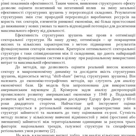
рівні показників ефективності. Таким чином, виявлення структурного ефекту
дозволяє оцінити позитивний чи негативний вплив на зміну загальної
ефективності структурних зрушень у перерозподілі складових. Результатом
структурних змін стає природній перерозподіл виробничих ресурсів на
користь тих секторів, елементів ринкової економіки, які більш пристосовані
до виживання у нових умовах та мають відповідний потенціал для досягнення
максимального ефекту від діяльності.
Ефективність структурних зрушень має прояв в оптимізації
секторальної структури. На нашу думку, оптимізація – це покращення
якісних
та кількісних характеристик з метою підвищення результатів
функціонування секторів економіки. Критерієм оптимальності секторальної
структури є таки співвідношення між її складовими, що дають найкращий
результат функціонування системи в цілому при раціональному використанні
витрат та максимальній ефективності.
До методів, що дозволяють оцінити реальний внесок кожного
сектору в макроекономічну динаміку та дослідити якість структурних
зрушень, відноситься метод "shift-share" (метод структурних зрушень). Він
належить до економіко-географічних методів, що слугують для аналізу
економічної бази. Ця модель була запропонована для використання
американським науковцем Д. Крімером задля аналізу диспропорцій
промислового розвитку американської економіки у 1940 р. Подальший
розвиток цей метод отримав завдяки досліднику Едгару фон Дюну у 60-ті
роки двадцятого сторіччя. Найчастіше цей інструмент оцінки
використовується в регіональній економіці для характеристики змін в
структурі зайнятості та належить до типу оцінювання ex-post. Сутність
методу полягає у кількісному вивченні відмінностей у зміні (зростанні або
зменшенні) зайнятості між територіальними одиницями за рахунок трьох
факторів: національних трендів, галузевої структури та специфічних
регіональних умов розвитку [2] .
На жаль, в класичному вигляді, тобто для аналізу кількісних зрушень