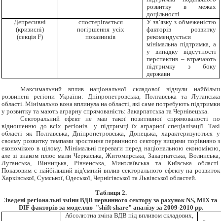
розвитку в межах
доцільності
Депресивні
спостерігається
У зв’язку з обмеженістю
(кризисні)
погіршення усіх
факторів розвитку
(секція F)
показників
рекомендується
мінімальна підтримка, а
у випадку відсутності
перспектив – втрачають
підтримку з боку
держави
Максимальний вплив національної складової відчули найбільш
розвинені регіони України: Дніпропетровська, Полтавська та Луганська
області. Мінімально вона вплинула на області, які саме потребують підтримки
у розвитку та мають аграрну спрямованість: Закарпатська та Чернівецька.
Секторальний ефект не мав такої позитивної спрямованості по
відношенню до всіх регіонів у підтримці їх аграрної спеціалізації. Такі
області як Полтавська, Дніпропетровська, Донецька, характеризуються у
своєму розвитку темпами зростання первинного сектору вищими порівняно з
економікою в цілому. Мінімальні переваги перед національною економікою,
але зі знаком плюс мали Черкаська, Житомирська, Закарпатська, Волинська,
Луганська, Вінницька, Рівненська, Миколаївська та Київська області.
Показовим є найбільший від'ємний вплив секторального ефекту на розвиток
Харківської, Сумської, Одеської, Чернігівської та Львівської областей.
Таблиця 2.
Зведені регіональні зміни ВДВ первинного сектору за рахунок
NS, MIX та
DIF факторів за моделлю
"shift-share" аналізу за 2009-2010 рр.
Абсолютна зміна ВДВ під впливом складових,