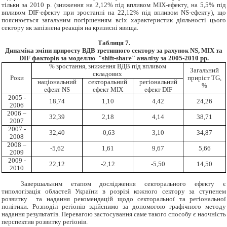
тільки за 2010 р. (зниження на 2,12% під впливом
MIX-ефекту, на 5,5% під
впливом
DIF-ефекту при зростанні на 22,12% під впливом NS-ефекту), що
пояснюється загальним погіршенням всіх характеристик діяльності цього
сектору як запізнена реакція на кризисні явища.
Таблиця 7.
Динаміка зміни приросту ВДВ третинного сектору за
рахунок NS, MIX та
DIF факторів за моделлю "shift-share" аналізу за 2005-2010 рр.
% зростання, зниження ВДВ під впливом
Загальний
складових
Роки
приріст TG,
національний
секторальний
регіональний
%
ефект NS
ефект MIX
ефект DIF
2005 -
18,74
1,10
4,42
24,26
2006
2006 –
32,39
2,18
4,14
38,71
2007
2007 -
32,40
-0,63
3,10
34,87
2008
2008 –
-5,62
1,61
9,67
5,66
2009
2009 -
22,12
-2,12
-5,50
14,50
2010
Завершальним етапом дослідження секторального ефекту є
типологізація областей України в розрізі кожного сектору за ступенем
розвитку та надання рекомендацій щодо секторальної та регіональної
політики. Розподіл регіонів здійснимо за допомогою графічного методу
надання результатів
. Перевагою застосування саме такого способу є наочність
перспектив розвитку регіонів.