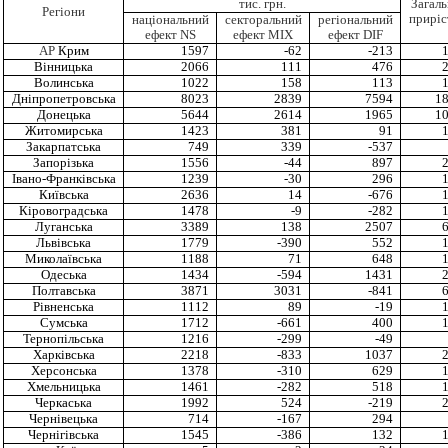
тис. грн.
Загал
Регіони
прирі
національний
секторальний
регіональний
ефект NS
ефект MIX
ефект DIF
АР
Крим
1597
-62
-213
Вінницька
2066
111
476
Волинська
1022
158
113
Дніпропетровська
8023
2839
7594
1
Донецька
5644
2614
1965
1
Житомирська
1423
381
91
Закарпатська
749
339
-537
Запорізька
1556
-44
897
Івано-Франківська
1239
-30
296
Київська
2636
14
-676
Кіровоградська
1478
-9
-282
Луганська
3389
138
2507
Львівська
1779
-390
552
Миколаївська
1188
71
648
Одеська
1434
-594
1431
Полтавська
3871
3031
-841
Рівненська
1112
89
-19
Сумська
1712
-661
400
Тернопільська
1216
-299
-49
Харківська
2218
-833
1037
Херсонська
1378
-310
629
Хмельницька
1461
-282
518
Черкаська
1992
524
-219
Чернівецька
714
-167
294
Чернігівська
1545
-386
132