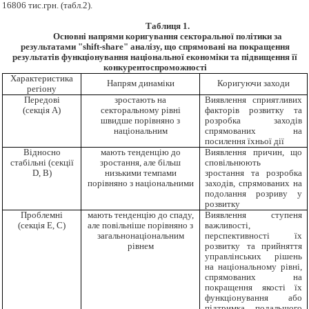
16806 тис.грн. (табл.2).
Таблиця 1.
Основні напрями коригування секторальної політики за
результатами "shift-share" аналізу, що спрямовані на покращення
результатів функціонування національної економіки та підвищення її
конкурентоспроможності
Характеристика
Напрям динаміки
Коригуючи заходи
регіону
Передові
зростають на
Виявлення сприятливих
(секція A)
секторальному рівні
факторів розвитку та
швидше порівняно з
розробка заходів
національним
спрямованих на
посилення їхньої дії
Відносно
мають тенденцію до
Виявлення причин, що
стабільні (секції
зростання, але більш
сповільнюють
D, B)
низькими темпами
зростання та розробка
порівняно з національними
заходів, спрямованих на
подолання розриву у
розвитку
Проблемні
мають тенденцію до спаду,
Виявлення ступеня
(секція E, C)
але повільніше порівняно з
важливості,
загальнонаціональним
перспективності їх
рівнем
розвитку та прийняття
управлінських рішень
на національному рівні,
спрямованих на
покращення якості їх
функціонування або
підтримка подальшого