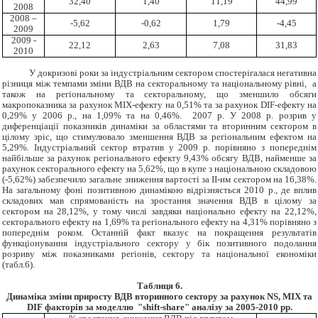
32,40
1,40
11,19
44,99
2008
2008 –
-5,62
-0,62
1,79
-4,45
2009
2009 -
22,12
2,63
7,08
31,83
2010
У докризові роки за індустріальним сектором спостерігалася негативна
різниця між темпами зміни ВДВ на секторальному та національному рівні, а
також на регіональному та секторальному, що зменшило обсяги
макропоказника за рахунок
MIX-ефекту на 0,51% та за рахунок DIF-ефекту на
0,29% у 2006 р., на 1,09% та на 0,46%. 2007 р. У 2008 р. розрив у
диференціації показників динаміки за областями та вторинним сектором в
цілому зріс, що стимулювало зменшення ВДВ за регіональним ефектом на
5,29%. Індустріальний сектор втратив у 2009 р. порівняно з попереднім
найбільше за рахунок регіонального ефекту 9,43% обсягу ВДВ, найменше за
рахунок секторального ефекту на 5,62%, що в купе з національною складовою
(-5,62%) забезпечило загальне зниження вартості за ІІ-им сектором на 16,38%.
На загальному фоні позитивною динамікою відрізняється 2010 р., де вплив
складових мав спрямованість на зростання значення ВДВ в цілому за
сектором на 28,12%, у тому числі завдяки національно ефекту на 22,12%,
секторального ефекту на 1,69% та регіонального ефекту на 4,31% порівняно з
попереднім роком. Останній факт вказує на покращення результатів
функціонування індустріального сектору у бік позитивного подолання
розриву між показниками регіонів, сектору та національної економіки
(табл.6).
Таблиця 6.
Динаміка зміни приросту ВДВ вторинного сектору за
рахунок NS, MIX та
DIF факторів за моделлю "shift-share" аналізу за 2005-2010 рр.