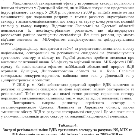
Максимальний секторальний ефект у вторинному секторі порівняно з
іншими фіксується у Донецькій області, як найбільш потужного представника
індустріального сектору. У 2010 р. порівняно з 2009 р. м. Київ зовсім не мав
можливостей для подолання розриву в темпах розвитку індустріального
сектору з загальнонаціональними, що вказує на втрату конкурентних позицій
столиці у цьому напряму. Відставання Львівської та Одеської областей
пояснюється їх постіндустріальним розвитком, що підтверджують
розраховані раніше коефіцієнти спеціалізації. Всі інші регіони, що мають
від'ємне значення за MIX-ефектом спеціалізуються на доіндустріальних
галузях.
Інформація, що наводиться в табл.4 за результатами визначення впливу
національної, секторальної та регіональної складової на функціонування
третинного сектору в цілому по Україні дозволяє зробити висновки про
виключно позитивний вплив NS-ефекту та від'ємний вплив MIX-ефекту і DIF-
ефекту. За національним ефектом найбільший абсолютний приріст ВДВ
отримали Донецька, Дніпропетровська області та м. Київ. Сервісна
секторальна конкурентоздатність найвища знов такі у Донецькій та у
Дніпропетровській областях.
У 2010 р. м. Київ забезпечило додатний приріст ВДВ виключно за
рахунок національної складової на фоні від'ємного впливу секторальної та
регіональної. Тобто столиця має нижчі темпи розвитку сервісного сектору
порівняно з загальнонаціональними,а також відстає від регіональних темпів.
Повторюють напрям розвитку сервісного сектору з
загальноукраїнським Одеська, Львівська та Харківська області, маючи
зменшення обсягу ВДВ за рахунок секторальної складової. Це має пояснення
у зниженні показників цього сектору як тенденції національної економіки.
Таблиця 4.
Зведені регіональні зміни ВДВ третинного сектору за рахунок
NS, MIX та
DIF факторів за моделлю
"shift-share" аналізу за 2009-2010 рр.