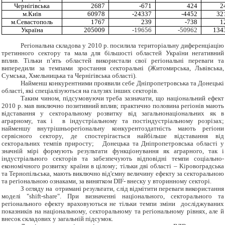
Чернігівська
2687
-671
424
2
м.Київ
60978
-24337
-4452
32
м.Севастополь
1767
239
-738
1
Україна
205009
-19656
-50962
134
Регіональна складова у 2010 р. посилила територіальну диференціацію
третинного сектору та мала для більшості областей України негативний
вплив. Тільки п’ять областей використали свої регіональні переваги та
випередили за темпами зростання секторальні (Житомирська, Львівська,
Сумська, Хмельницька та Чернігівська області).
Найменш конкурентними проявили себе Дніпропетровська та Донецькі
області, які спеціалізуються на галузях інших секторів.
Таким чином, підсумовуючи треба зазначати, що національний ефект
2010 р. мав виключно позитивний вплив; практично половина регіонів мають
відставання у секторальному розвитку від загальнонаціональних як в
аграрному, так і в індустріальному та постіндустріальному розрізах;
найменшу внутрішньорегіональну конкурентоздатність мають регіони
сервісного сектору, де спостерігається найбільше відставання від
секторальних темпів приросту; Донецька та Дніпропетровська області у
значній мірі формують результати функціонування як аграрного, так і
індустріального секторів та забезпечують відповідні темпи соціально-
економічного розвитку країни в цілому; тільки дві області
– Кіровоградська
та Тернопільська, мають виключно від'ємну величину ефекту за секторальною
та регіональною ознаками, за винятком DIF- внеску у вторинному секторі.
З огляду на отримані результати, слід відмітити переваги використання
моделі "shift-share". При визначенні національного, секторального та
регіонального ефекту враховуються не тільки темпи зміни досліджуваних
показників на національному, секторальному та регіональному рівнях, але й
внесок складових у загальній підсумок.