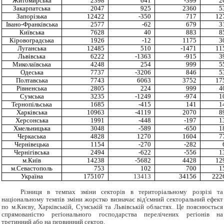
Житомирська
2398
641
-399
2
Закарпатська
2047
925
2360
5
Запорізька
12422
-350
717
12
Івано-Франківська
2577
-62
679
3
Київська
7628
40
883
8
Кіровоградська
1926
-12
1175
3
Луганська
12485
510
-1471
11
Львівська
6222
-1363
-915
3
Миколаївська
4248
254
999
5
Одеська
7737
-3206
846
5
Полтавська
7743
6063
3752
17
Рівненська
2805
224
999
4
Сумська
3235
-1249
-974
1
Тернопільська
1685
-415
141
1
Харківська
10963
-4119
2070
8
Херсонська
1991
-448
-197
1
Хмельницька
3048
-589
-650
1
Черкаська
4828
1270
1604
7
Чернівецька
1154
-270
-282
Чернігівська
2494
-622
-556
1
м.Київ
14238
-5682
4428
12
м.Севастополь
753
102
700
1
Україна
175107
13413
34156
222
Різниця в темпах зміни секторів в територіальному розрізі та
національному темпів зміни жорстко визначає від'ємний секторальний ефект
по м.Києву, Харківській, Сумській та Львівській областях. Це пояснюється
спрямованістю регіонального господарства перелічених регіонів на
третинний або на первинний сектор.