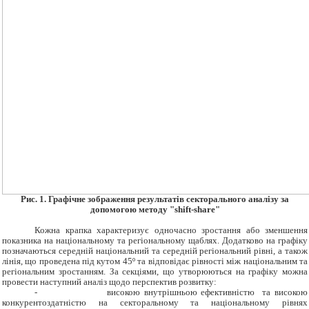
Рис. 1. Графічне зображення результатів секторального аналізу за
допомогою методу "shift-share"
Кожна крапка характеризує одночасно зростання або зменшення
показника на національному та регіональному щаблях. Додатково на графіку
позначаються середній національний та середній регіональний рівні, а також
лінія, що проведена під кутом 45º та відповідає рівності між національним та
регіональним зростанням. За секціями, що утворюються на графіку можна
провести наступний аналіз щодо перспектив розвитку:
-
високою внутрішньою ефективністю та високою
конкурентоздатністю на секторальному та національному рівнях