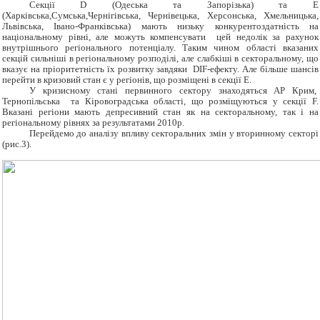
Секції D (Одеська та Запорізька) та E
(Харківська,Сумська,Чернігівська, Чернівецька, Херсонська, Хмельницька,
Львівська, Івано-Франківська) мають низьку конкурентоздатність на
національному рівні, але можуть компенсувати цей недолік за рахунок
внутрішнього регіонального потенціалу. Таким чином області вказаних
секцій сильніші в регіональному розподілі, але слабкіші в секторальному, що
вказує на пріоритетність їх розвитку завдяки DIF-ефекту. Але більше шансів
перейти в кризовий стан є у регіонів, що розміщені в секції Е.
У кризисному стані первинного сектору знаходяться АР Крим,
Тернопільська та Кіровоградська області, що розміщуються у секції F.
Вказані регіони мають депресивний стан як на секторальному, так і на
регіональному рівнях за результатами 2010р.
Перейдемо до аналізу впливу секторальних змін у вторинному секторі
(рис.3).