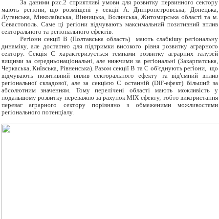
За даними рис.2 сприятливі умови для розвитку первинного сектору
мають регіони, що розміщені у секції А: Дніпропетровська, Донецька,
Луганська, Миколаївська, Вінницька, Волинська, Житомирська області та м.
Севастополь. Саме ці регіони відчувають максимальний позитивний вплив
секторального та регіонального ефектів.
Регіони секції B (Полтавська область) мають слабкішу регіональну
динаміку, але достатню для підтримки високого рівня розвитку аграрного
сектору. Секція С характеризується темпами розвитку аграрних галузей
вищими за середньонаціональні, але нижчими за регіональні (Закарпатська,
Черкаська, Київська, Рівненська). Разом секції B та C об'єднують регіони, що
відчувають позитивний вплив секторального ефекту та від'ємний вплив
регіональної складової, але за секцією С останній (DIF-ефект) більший за
абсолютним значенням. Тому перелічені області мають можливість у
подальшому розвитку переважно за рахунок MIX-ефекту, тобто використання
переваг аграрного сектору порівняно з обмеженими можливостями
регіонального потенціалу.