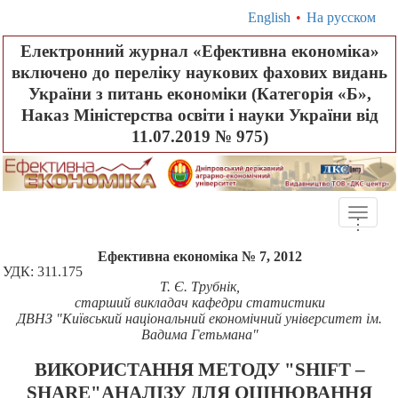
English
•
На русском
Електронний журнал «Ефективна економіка»
включено до переліку наукових фахових видань
України з питань економіки (Категорія «Б»,
Наказ Міністерства освіти і науки України від
11.07.2019 № 975)
Toggle
.
.
.
naviga
Ефективна економіка № 7, 2012
УДК: 311.175
Т. Є. Трубнік,
старший викладач кафедри статистики
ДВНЗ "Київський національний економічний університет ім.
Вадима Гетьмана"
ВИКОРИСТАННЯ МЕТОДУ "SHIFT –
SHARE"АНАЛІЗУ ДЛЯ ОЦІНЮВАННЯ