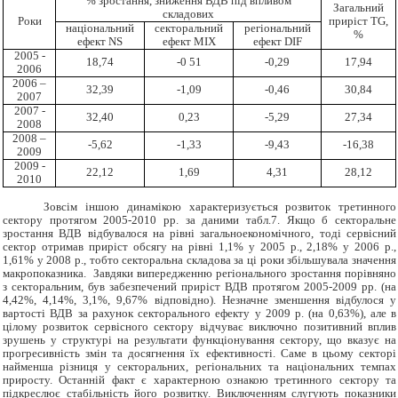
% зростання, зниження ВДВ під впливом
Загальний
складових
Роки
приріст TG,
національний
секторальний
регіональний
%
ефект NS
ефект MIX
ефект DIF
2005 -
18,74
-0 51
-0,29
17,94
2006
2006 –
32,39
-1,09
-0,46
30,84
2007
2007 -
32,40
0,23
-5,29
27,34
2008
2008 –
-5,62
-1,33
-9,43
-16,38
2009
2009 -
22,12
1,69
4,31
28,12
2010
Зовсім іншою динамікою характеризується розвиток третинного
сектору протягом 2005-2010 рр. за даними табл.7. Якщо б секторальне
зростання ВДВ відбувалося на рівні загальноекономічного, тоді сервісний
сектор отримав приріст обсягу на рівні 1,1% у 2005 р., 2,18% у 2006 р.,
1,61% у 2008 р., тобто секторальна складова за ці роки збільшувала значення
макропоказника. Завдяки випередженню регіонального зростання порівняно
з секторальним, був забезпечений приріст ВДВ протягом 2005-2009 рр. (на
4,42%, 4,14%, 3,1%, 9,67% відповідно). Незначне зменшення відбулося у
вартості ВДВ за рахунок секторального ефекту у 2009 р. (на 0,63%), але в
цілому розвиток сервісного сектору відчуває виключно позитивний вплив
зрушень у структурі на результати функціонування сектору, що вказує на
прогресивність змін та досягнення їх ефективності. Саме в цьому секторі
найменша різниця у секторальних, регіональних та національних темпах
приросту. Останній факт є характерною ознакою третинного сектору та
підкреслює стабільність його розвитку. Виключенням слугують показники