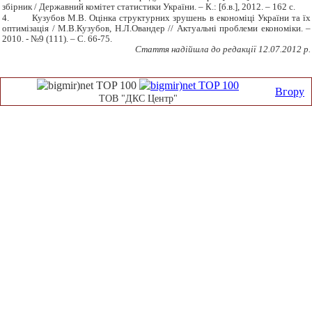
збірник / Державний комітет статистики України. – К.: [б.в.], 2012. – 162 с.
4.
Кузубов М.В. Оцінка структурних зрушень в економіці України та їх
оптимізація / М.В.Кузубов, Н.Л.Овандер // Актуальні проблеми економіки. –
2010. - №9 (111). – С. 66-75.
Стаття надійшла до редакції 12.07.2012 р.
Вгору
ТОВ "ДКС Центр"