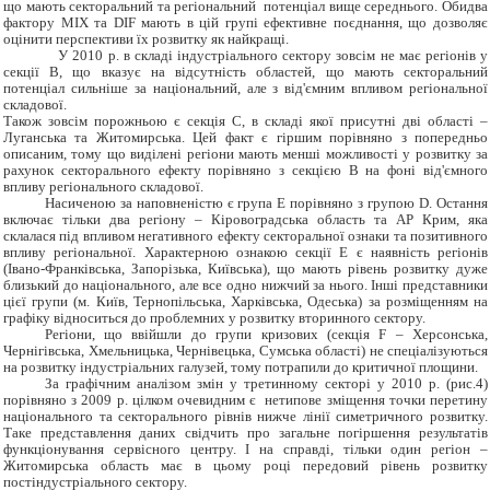
що мають секторальний та регіональний потенціал вище середнього. Обидва
фактору MIX та DIF мають в цій групі ефективне поєднання, що дозволяє
оцінити перспективи їх розвитку як найкращі.
У 2010 р. в складі індустріального сектору зовсім не має регіонів у
секції В, що вказує на відсутність областей, що мають секторальний
потенціал сильніше за національний, але з від'ємним впливом регіональної
складової.
Також зовсім порожньою є секція С, в складі якої присутні дві області –
Луганська та Житомирська. Цей факт є гіршим порівняно з попередньо
описаним, тому що виділені регіони мають менші можливості у розвитку за
рахунок секторального ефекту порівняно з секцією В на фоні від'ємного
впливу регіонального складової.
Насиченою за наповненістю є група Е порівняно з групою D. Остання
включає тільки два регіону – Кіровоградська область та АР Крим, яка
склалася під впливом негативного ефекту секторальної ознаки та позитивного
впливу регіональної. Характерною ознакою секції Е є наявність регіонів
(Івано-Франківська, Запорізька, Київська), що мають рівень розвитку дуже
близький до національного, але все одно нижчий за нього. Інші представники
цієї групи (м. Київ, Тернопільська, Харківська, Одеська) за розміщенням на
графіку відноситься до проблемних у розвитку вторинного сектору.
Регіони, що ввійшли до групи кризових (секція F – Херсонська,
Чернігівська, Хмельницька, Чернівецька, Сумська області) не спеціалізуються
на розвитку індустріальних галузей, тому потрапили до критичної площини.
За графічним аналізом змін у третинному секторі у 2010 р. (рис.4)
порівняно з 2009 р. цілком очевидним є нетипове зміщення точки перетину
національного та секторального рівнів нижче лінії симетричного розвитку.
Таке представлення даних свідчить про загальне погіршення результатів
функціонування сервісного центру. І на справді, тільки один регіон –
Житомирська область має в цьому році передовий рівень розвитку
постіндустріального сектору.