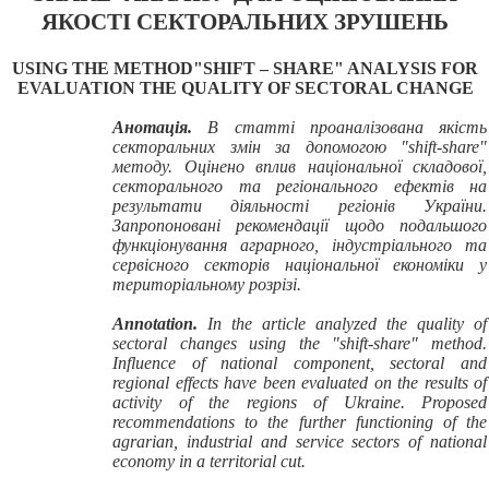
ЯКОСТІ СЕКТОРАЛЬНИХ ЗРУШЕНЬ
USING THE METHOD
"SHIFT – SHARE" ANALYSIS FOR
EVALUATION THE QUALITY OF SECTORAL CHANGE
Анотація.
В статті проаналізована якість
секторальних змін за допомогою "shift-share"
методу. Оцінено вплив національної складової,
секторального та регіонального ефектів на
результати діяльності регіонів України.
Запропоновані рекомендації щодо подальшого
функціонування аграрного, індустріального та
сервісного секторів національної економіки у
територіальному розрізі.
Annotation.
In the article analyzed the quality of
sectoral changes using the "shift-share" method.
Influence of national component, sectoral and
regional effects have been evaluated on the results of
activity of the regions of Ukraine. Proposed
recommendations to the further functioning of the
agrarian, industrial and service sectors of national
economy in a territorial cut.