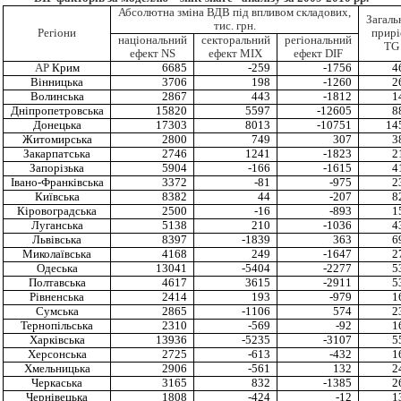
Абсолютна зміна ВДВ під впливом складових,
Загаль
тис. грн.
Регіони
прирі
національний
секторальний
регіональний
TG
ефект NS
ефект MIX
ефект DIF
АР
Крим
6685
-259
-1756
4
Вінницька
3706
198
-1260
2
Волинська
2867
443
-1812
1
Дніпропетровська
15820
5597
-12605
8
Донецька
17303
8013
-10751
14
Житомирська
2800
749
307
3
Закарпатська
2746
1241
-1823
2
Запорізька
5904
-166
-1615
4
Івано-Франківська
3372
-81
-975
2
Київська
8382
44
-207
8
Кіровоградська
2500
-16
-893
1
Луганська
5138
210
-1036
4
Львівська
8397
-1839
363
6
Миколаївська
4168
249
-1647
2
Одеська
13041
-5404
-2277
5
Полтавська
4617
3615
-2911
5
Рівненська
2414
193
-979
1
Сумська
2865
-1106
574
2
Тернопільська
2310
-569
-92
1
Харківська
13936
-5235
-3107
5
Херсонська
2725
-613
-432
1
Хмельницька
2906
-561
132
2
Черкаська
3165
832
-1385
2
Чернівецька
1808
-424
-12
1