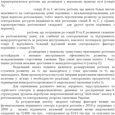
характеризуються регіони, що розміщені у верхньому правому куті (секція
A);
-
секції В та С містить регіони, що мають більш високі
можливості на секторальному рівні порівняно з загальнонаціональними, але
гірші відносно регіональних, тобто мають перспективи розвитку за рахунок
секторальних ресурсів (відмінність між регіонами секцій В та С у гірших
характеристиках регіональної складової для другої групи порівняно з
першою);
-
регіони, що потрапили до секцій D та E розвинені сильніше
на регіональному рівні, але слабкіші на секторальному та підтримають
конкурентоздатність за рахунок внутрішнього, власного потенціалу (регіони
секції Е відчувають більший від'ємний вплив секторального фактору
порівняно з секцією D);
-
розміщення у нижньому трикутнику притаманно регіонам
аутсайдерам з низькою внутрішньою ефективністю розвитку та
незадовільними стартовими умовами. При умові зростання попиту з боку
інших регіонів можливе зростання їх конкурентоздатності (сектор F).
Подальший аналіз повинен включати розшарування регіонів за
ступенем розвитку на ті, що знаходяться у стані зростання та ті, що
занепадають.
Нами пропонуються наступні напрями коригування економічної
політики у зв’язку з необхідністю реалізації секторальних пріоритетів та
підвищення конкурентоспроможності національної економіки (табл.1).
Для оцінювання
реального внеску аграрного, індустріального та
сервісного секторів в макроекономічну динаміку та дослідження якості
структурних зрушень апробуємо запропонований метод "shift-share" аналізу в
регіональному та секторальному розрізах економіки України.
За результатами аналізу зведеної таблиці факторів впливу на
функціонування первинного сектору в розрізі регіонів у 2010 р. порівняно з
2009 р. можна відзначити загальний позитивний вплив національної
складової на 52488 тис.грн., секторальної на 6243 тис.грн. та галузевої на