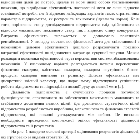
відношення цілей до потреб, ідеалів та норм являє собою узагальнюючий
показник, що відображає ефективність поставленої мети не лише відносно
зовнішньої потреби, але й відносно найкращих варіантів таких стратегічних
параметрів підприємства, як ресурси та технологія (ідеали та норми). Крім
того, порівняння стану досліджуваного підприємства слід здійснювати як
відносно максимально можливого стану, так і відносно стану конкурентів.
Витратна ефективність виражається за допомогою показників
рентабельності. У випадку постановки фінансової мети для співставності з
показником цільової ефективності доцільно розраховувати показник
витратної ефективності як відношення витрат до сукупної виручки. Можна
розглядати показники ефективності через перспективи системи збалансованих
показників. У класичному варіанті розглядаються чотири перспективи:
фінансова складова, клієнтська складова, складова внутрішніх бізнес-
процесів, складова навчання та розвитку. Цільова ефективність має
дискретний якісний характер, що надає змогу відстежувати успішність
роботи підприємства та підрозділів з позиції руху до певної мети [5].
Діяльність підприємства є сукупністю процесів поточного
функціонування, спрямованого на забезпечення максимально можливого та
стабільного досягнення певних цілей. Для досягнення стратегічних цілей
підприємства розробляються виробнича, маркетингова та фінансова стратегії
підприємства, які повинні узгоджуватися між собою. Це визначає
необхідність проведення комплексної оцінки ефективності діяльності
підприємства та її результатів.
На рис. 1 наведено основні критерії оцінювання результатів діяльності,
які згруповано за видами стратегій [3].