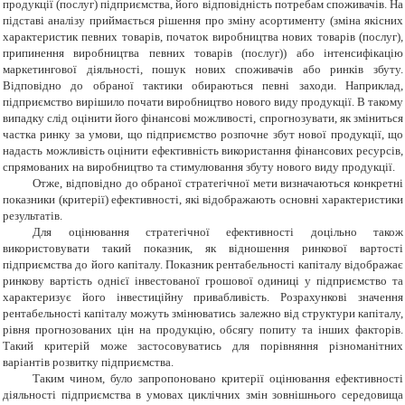
продукції (послуг) підприємства, його відповідність потребам споживачів. На
підставі аналізу приймається рішення про зміну асортименту (зміна якісних
характеристик певних товарів, початок виробництва нових товарів (послуг),
припинення виробництва певних товарів (послуг)) або інтенсифікацію
маркетингової діяльності, пошук нових споживачів або ринків збуту.
Відповідно до обраної тактики обираються певні заходи. Наприклад,
підприємство вирішило почати виробництво нового виду продукції. В такому
випадку слід оцінити його фінансові можливості, спрогнозувати, як зміниться
частка ринку за умови, що підприємство розпочне збут нової продукції, що
надасть можливість оцінити ефективність використання фінансових ресурсів,
спрямованих на виробництво та стимулювання збуту нового виду продукції.
Отже, відповідно до обраної стратегічної мети визначаються конкретні
показники (критерії) ефективності, які відображають основні характеристики
результатів.
Для оцінювання стратегічної ефективності доцільно також
використовувати такий показник, як відношення ринкової вартості
підприємства до його капіталу. Показник рентабельності капіталу відображає
ринкову вартість однієї інвестованої грошової одиниці у підприємство та
характеризує його інвестиційну привабливість. Розрахункові значення
рентабельності капіталу можуть змінюватись залежно від структури капіталу,
рівня прогнозованих цін на продукцію, обсягу попиту та інших факторів.
Такий критерій може застосовуватись для порівняння різноманітних
варіантів розвитку підприємства.
Таким чином, було запропоновано критерії оцінювання ефективності
діяльності підприємства в умовах циклічних змін зовнішнього середовища