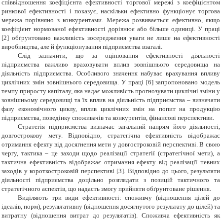
співвідношення коефіцієнта ефективності торгової мережі з коефіцієнтом
ринкової ефективності і показує, наскільки ефективно функціонує торгова
мережа порівняно з конкурентами. Мережа розвивається ефективно, якщо
коефіцієнт нормованої ефективності дорівнює або більше одиниці. У праці
[2] обґрунтовано важливість зосередження уваги не лише на ефективності
виробництва, але й функціонування підприємства взагалі.
Слід зазначити, що за оцінювання ефективності діяльності
підприємства важливо враховувати вплив зовнішнього середовища на
діяльність підприємства. Особливого значення набуває врахування впливу
циклічних змін зовнішнього середовища. У праці [6] запропоновано модель
темпу приросту капіталу, яка надає можливість прогнозувати циклічні зміни у
зовнішньому середовищі та їх вплив на діяльність підприємства – визначати
фазу економічного циклу, вплив циклічних змін на попит на продукцію
підприємства, поведінку споживачів та конкурентів, фінансові перспективи.
Стратегія підприємства визначає загальний напрям його діяльності,
довгострокову мету. Відповідно, стратегічна ефективність відображає
отримання ефекту від досягнення мети у довгостроковій перспективі. В свою
чергу, тактика – це заходи щодо реалізації стратегії (стратегічної мети), а
тактична ефективність відображає отримання ефекту від реалізації певних
заходів у короткостроковій перспективі
[3]
. Відповідно до цього, результати
діяльності підприємства доцільно розглядати з позицій тактичного та
стратегічного аспектів, що надасть змогу прийняти обґрунтоване рішення.
Виділяють три види ефективності: споживчу (відношення цілей до
ідеалів, норм), результативну (відношення досягнутого результату до цілей) та
витратну (відношення витрат до результатів). Споживча ефективність як