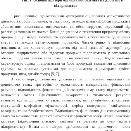
Рис.
1
. Основні критерії оцінювання результатів діяльності
підприємства
З рис. 1 бачимо, що основними критеріями оцінювання маркетингової
діяльності є обсяг продажів, частка ринку та імідж компанії. Обсяг продажів є
абсолютним показником, визначається як обсяг виручки, одержаний від
реалізації товарів та послуг. Більш доцільним є визначення приросту обсягу
продажів, що надає можливість проаналізувати ефективність здійснених
витрат та заходів стимулювання продажів. Частка ринку є відносним
показником, що характеризує відсоток від всієї цільової аудиторії, яку
охопило підприємство або відсоток продажів підприємства у загальному
обсязі продажів аналогічних товарів на певному ринку. Імідж компанії
характеризує оцінку підприємства та його продукції важливими цільовими
групами за певними суттєвими для підприємства параметрами (якість
продукції, ціна, дизайн тощо) [5, 7].
В свою чергу, фінансову діяльність запропоновано оцінювати за
допомогою таких критеріїв, як ефективність використання фінансових
ресурсів, відповідність фінансових дій економічному стану підприємства,
визначення загроз. Ефективність використання фінансових ресурсів
визначається за допомогою таких показників, як рентабельність капіталу,
внутрішній коефіцієнт ефективності, період повернення капітальних
вкладень, точка беззбитковості. Відповідність фінансових дій економічному
стану та можливостям характеризується коефіцієнтом концентрації власного
капіталу (відношення власного капіталу та резервів до суми активів
підприємства). Визначення загроз здійснюється за допомогою таких