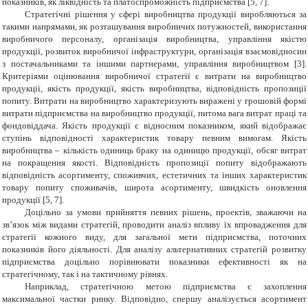
показників, як ліквідність та платоспроможність підприємства [5, 7].
Стратегічні рішення у сфері виробництва продукції виробляються за
такими напрямами, як розташування виробничих потужностей, використання
виробничого персоналу, організація виробництва, управління якістю
продукції, розвиток виробничої інфраструктури, організація взаємовідносин
з постачальниками та іншими партнерами, управління виробництвом [3].
Критеріями оцінювання виробничої стратегії є витрати на виробництво
продукції, якість продукції, якість виробництва, відповідність пропозиції
попиту. Витрати на виробництво характеризують виражені у грошовій формі
витрати підприємства на виробництво продукції, питома вага витрат праці та
фондовіддача. Якість продукції є відносним показником, який відображає
ступінь відповідності характеристик товару певним вимогам. Якість
виробництва – кількість одиниць браку на одиницю продукції, обсяг витрат
на покращення якості. Відповідність пропозиції попиту відображають
відповідність асортименту, споживчих, естетичних та інших характеристик
товару попиту споживачів, широта асортименту, швидкість оновлення
продукції [5, 7].
Доцільно за умови прийняття певних рішень, проектів, зважаючи на
зв’язок між видами стратегій, проводити аналіз впливу їх впровадження для
стратегії кожного виду, для загальної мети підприємства, поточних
показників його діяльності. Для аналізу альтернативних стратегій розвитку
підприємства доцільно порівнювати показники ефективності як на
стратегічному, так і на тактичному рівнях.
Наприклад, стратегічною метою підприємства є захоплення
максимальної частки ринку. Відповідно, спершу аналізується асортимент