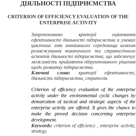
ДІЯЛЬНОСТІ ПІДПРИЄМСТВА
CRITERION OF EFFICIENCY EVALUATION OF THE
ENTERPRISE ACTIVITY
Запропоновано критерії оцінювання
ефективності діяльності підприємства в умовах
циклічних змін зовнішнього середовища шляхом
розмежування тактичного та стратегічного
аспектів діяльності підприємства, що забезпечує
можливість прийняття обґрунтованого рішення
щодо розвитку підприємства.
Ключові слова:
критерії ефективності,
діяльність підприємства, стратегія.
Criterion of efficiency evaluation of the enterprise
activity under the environmental cyclic changes by
demarcation of tactical and strategic aspects of the
enterprise activity are offered. It gives the chance to
make the proved decision concerning enterprise
development.
Keywords:
criterion of efficiency , enterprise activity,
strategy.