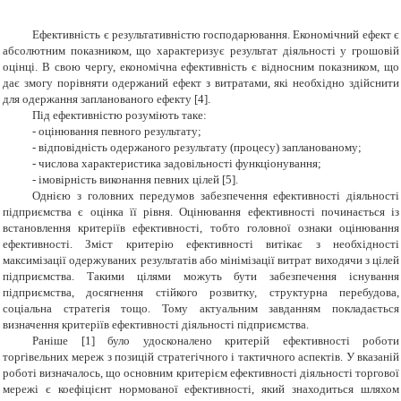
Ефективність є результативністю господарювання. Економічний ефект є
абсолютним показником, що характеризує результат діяльності у грошовій
оцінці. В свою чергу, економічна ефективність є відносним показником, що
дає змогу порівняти одержаний ефект з витратами, які необхідно здійснити
для одержання запланованого ефекту
[4]
.
Під ефективністю розуміють таке:
-
оцінювання певного результату;
-
відповідність одержаного результату (процесу) запланованому;
-
числова характеристика задовільності функціонування;
-
імовірність виконання певних цілей
[
5
]
.
Однією з головних передумов забезпечення ефективності діяльності
підприємства є оцінка її рівня. Оцінювання ефективності починається із
встановлення критеріїв ефективності, тобто головної ознаки оцінювання
ефективності. Зміст критерію ефективності витікає з необхідності
максимізації одержуваних результатів або мінімізації витрат виходячи з цілей
підприємства. Такими цілями можуть бути забезпечення існування
підприємства, досягнення стійкого розвитку, структурна перебудова,
соціальна стратегія тощо. Тому актуальним завданням покладається
визначення критеріїв ефективності діяльності підприємства.
Раніше
[1] було удосконалено критерій ефективності роботи
торгівельних мереж з позицій стратегічного і тактичного аспектів. У вказаній
роботі визначалось, що основним критерієм ефективності діяльності торгової
мережі є коефіцієнт нормованої ефективності, який знаходиться шляхом