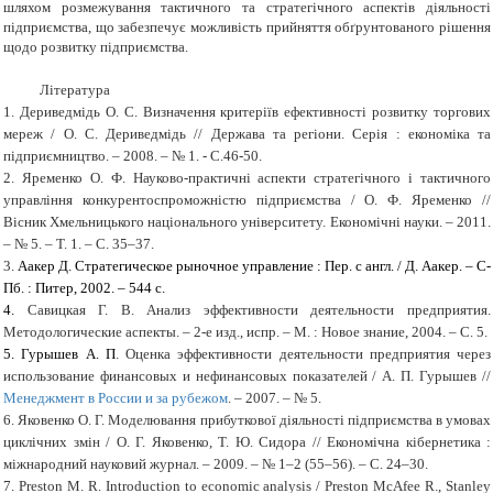
шляхом розмежування тактичного та стратегічного аспектів діяльності
підприємства, що забезпечує можливість прийняття обґрунтованого рішення
щодо розвитку підприємства.
Література
1.
Дериведмідь О
.
С
.
Визначення критеріїв ефективності розвитку торгових
мереж
/
О
.
С
.
Дериведмідь
//
Держава та регіони
.
Серія
:
економіка та
підприємництво
. – 2008. – № 1. -
С
.46-50.
2.
Яременко О.
Ф. Науково-практичні аспекти стратегічного і тактичного
управління конкурентоспроможністю підприємства / О. Ф. Яременко //
Вісник Хмельницького національного університету. Економічні науки. – 2011.
– №
5. – Т.
1. – С. 35–37.
3.
Аакер Д. Стратегическое рыночное управление : Пер. с англ. / Д. Аакер. – С-
Пб. : Питер, 2002. – 544 с.
4.
Савицкая Г. В. Анализ эффективности деятельности предприятия.
Методологические аспекты. – 2-е изд., испр. – М. : Новое знание, 2004. – C. 5.
5. Гурышев А. П
. Оценка эффективности деятельности предприятия через
использование финансовых и нефинансовых показателей / А. П. Гурышев //
Менеджмент в России и за рубежом
. – 2007. – № 5.
6. Яковенко О. Г. Моделювання прибуткової діяльності підприємства в умовах
циклічних змін / О. Г. Яковенко, Т. Ю. Сидора // Економічна кібернетика :
міжнародний науковий журнал. – 2009. – № 1–2 (55–56). – С. 24–30.
7. Preston M. R. Introduction to economic analysis / Preston McAfee R., Stanley