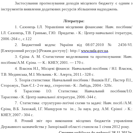
Застосування прогнозування доходів місцевого бюджету є одним з
інструментів виявлення додаткових ресурсів збільшення надходжень.
Література:
1. Сазонець І.Л. Управління місцевими фінансами: Навч. посібник/
І.Л. Сазонець, Т.В. Гринько, Г.Ю. Придатко. - К.: Центр навчальної ітератури,
2006.-264 с., с.122
2. Бюджетний кодекс України від
08.07.2010
№
2456-VI
.
[
Електронний ресурс
]
-
[
Режим доступу
]
: http://
www.rada.gov.ua
.
3. Єріна А. М. Статистичне моделювання та прогнозування: Навч.
посібник/А.М. Єріна. — К.: КНЕУ, 2001. — 170 с.
4. Власюк Н.І., Місцеві фінанси: Навчальний посібник / Н.І. Власюк,
Т.В. Мединська, М.І. Мельник.- К.: Алерта, 2011.- 328 с.
5.
Теорія статистики:
Н
авчальний посібник / Вашків П.Г., Пастер П.І.,
Сторожук., Ткач Є.І.- 2-ге вид., стереотип.- К.: Либідь, 2004.- 320с.
6 Тарасенко І.О. Статистика: Навчальний посібник/І.О.
Тарасенко
.
-:К.:Центр навчальної літератури, 2006.-344 с.
7. Статистика: структурно-логічні схеми та задачі: Навч. посіб./А.М.
Єріна, В.Б. Захожай, І.Г. Манцуров та ін..; За наук. ред. А.М. Єріної .- К.:
КНЕУ, 2007.- 304 с.
8.
Річний звіт про виконання місцевих бюджетів управління
Державного казначейства у Запорізькій області станом на 1 січня 2012 року.
Стаття надійшла до редакції 28.11.2012р.