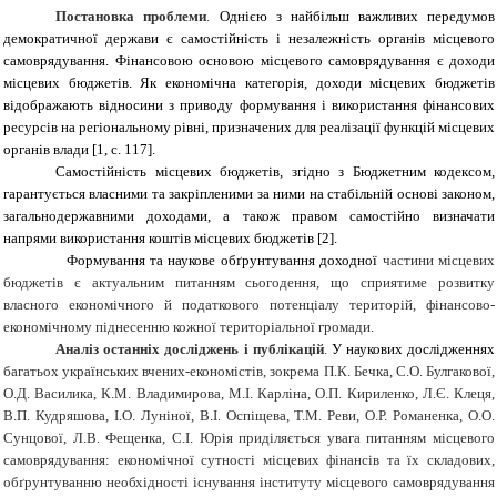
Постановка проблеми
.
Однією з найбільш важливих передумов
демократичної держави є самостійність і незалежність органів місцевого
самоврядування. Фінансовою основою місцевого самоврядування є доходи
місцевих бюджетів. Як економічна категорія, доходи місцевих бюджетів
відображають відносини з приводу формування і використання фінансових
ресурсів на регіональному рівні, призначених для реалізації функцій місцевих
органів влади [1, с. 117].
Самостійність місцевих бюджетів, згідно з Бюджетним кодексом,
гарантується власними та закріпленими за ними на стабільній основі законом,
загальнодержавними доходами, а також правом самостійно визначати
напрями використання коштів місцевих бюджетів
[2]
.
Формування та наукове обґрунтування доходної
частини місцевих
бюджетів є актуальним питанням сьогодення, що сприятиме розвитку
власного економічного й податкового потенціалу територій, фінансово-
економічному піднесенню кожної територіальної громади.
Аналіз останніх досліджень і публікацій
.
У наукових дослідженнях
багатьох українських вчених-економістів, зокрема П.К. Бечка, С.О. Булгакової,
О.Д. Василика, К.М. Владимирова, М.І. Карліна, О.П. Кириленко, Л.Є. Клеця,
В.П. Кудряшова, І.О. Луніної, В.І. Оспіщева, Т.М. Реви, О.Р. Романенка, О.О.
Сунцової, Л.В. Фещенка, С.І. Юрія приділяється увага питанням місцевого
самоврядування: економічної сутності місцевих фінансів та їх складових,
обґрунтуванню необхідності існування інституту місцевого самоврядування