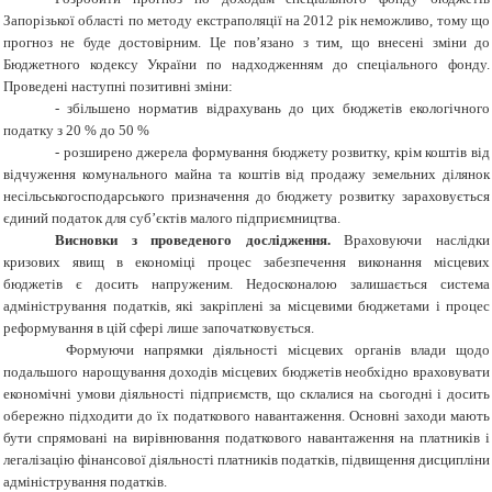
Запорізької області по методу екстраполяції на 2012 рік неможливо, тому що
прогноз не буде достовірним. Це пов’язано з тим, що внесені зміни до
Бюджетного кодексу України по надходженням до спеціального фонду.
Проведені наступні позитивні зміни:
- збільшено норматив відрахувань до цих бюджетів екологічного
податку з 20 % до 50 %
- розширено джерела формування бюджету розвитку, крім коштів від
відчуження комунального майна та коштів від продажу земельних ділянок
несільськогосподарського призначення до бюджету розвитку зараховується
єдиний податок для суб’єктів малого підприємництва.
Висновки з проведеного дослідження.
Враховуючи наслідки
кризових явищ в економіці процес забезпечення виконання місцевих
бюджетів є досить напруженим.
Недосконалою залишається система
адміністрування податків, які закріплені за місцевими бюджетами і процес
реформування в цій сфері лише започатковується.
Формуючи напрямки діяльності місцевих органів влади щодо
подальшого нарощування доходів місцевих бюджетів необхідно враховувати
економічні умови діяльності підприємств, що склалися на сьогодні і досить
обережно підходити до їх податкового навантаження. Основні заходи мають
бути спрямовані на вирівнювання податкового навантаження на платників і
легалізацію фінансової діяльності платників податків, підвищення дисципліни
адміністрування податків.