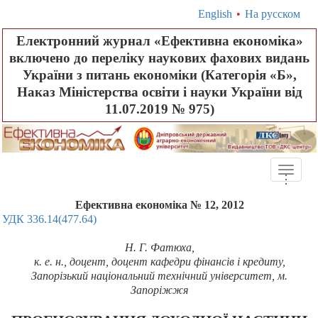
English
•
На русском
Електронний журнал «Ефективна економіка»
включено до переліку наукових фахових видань
України з питань економіки (Категорія «Б»,
Наказ Міністерства освіти і науки України від
11.07.2019 № 975)
Toggle
.
.
.
naviga
Ефективна економіка № 12, 2012
УДК 336.14(477.64)
Н. Г. Фатюха,
к. е. н., доцент,
доцент кафедри фінансів і кредиту,
Запорізький національний технічний університет, м.
Запоріжжя