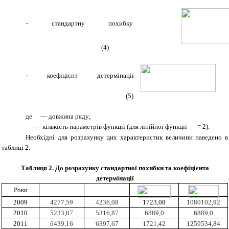
- стандартну похибку
(4)
-
коефіцієнт детермінації
(5)
де
— довжина ряду;
— кількість параметрів функції (для лінійної функції
= 2).
Необхідні для розрахунку цих характеристик величини наведено в
таблиці 2.
Таблиця 2. До розрахунку стандартної похибки та коефіцієнта
детермінації
Роки
2009
4277,59
4236,08
1723,08
1080102,92
2010
5233,87
5316,87
6889,0
6889,0
2011
6439,16
6397,67
1721,42
1259534,84