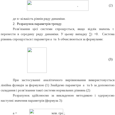
, (2)
де
n
- кількість рівнів ряду динаміки.
2. Розрахунок параметрів тренду.
Розв’язання цієї системи спрощується, якщо відлік значень
t
перенести в середину ряду динаміки
.
У цьому випадку ∑
t
=0.
Система
рівнянь спрощується і параметри
a
та
b
обчислюються за формулами:
(3)
При застосуванні аналітичного вирівнювання використовується
лінійна функція за формулою (1) Знайдемо параметри
a
та
b
за допомогою
складання і розв’язання такої системи нормальних рівнянь (2)
Розрахунок здійснюємо за викладеною методикою і одержуємо
наступні значення параметрів (формула 3):
a
=
млн. грн.;