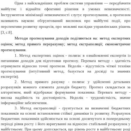
Одна з найскладніших проблем системи управління — передбачити
майбутнє і віднайти ефективні рішення в умовах невизначеності.
Інструментом мінімізації невизначеності слугує прогнозування, а прогнозом
називають науково обґрунтований висновок про майбутні події, про
перспективи розвитку процесів, про можливі наслідки управлінських рішень
[3, с.8].
Методи прогнозування доходів поділяються на: метод експертних
оцінок; метод прямого перерахунку; метод екстраполяції; економетричне
прогнозування.
1
.
Метод експертних оцінок
- полягає в ознайомленні експертів із
питаннями доходів для підготовки прогнозу. Перевага методу
- здатність
отримувати відносно точні прогнози. Недолік - відсутність чіткої техніки
прогнозування (інтуїтивний метод, базується на досвіді та знаннях
експертів).
2. Метод прямого рахунку
-
полягає у здійсненні детальних
розрахунків кожного елемента доходів бюджету. Прогноз складається за
алгоритмом, який відображає формування показника. Перевага методу -
висока надійність та достовірність. Недолік
- трудомісткість, значне
інформаційне забезпечення.
3. Метод екстраполяції
- ґрунтується на визначенні бюджетних
показників на основі встановлення стійкої динаміки їх розвитку. Розрахунок
бюджетних показників здійснюється на основі досягнутого в попередньому
періоді рівня росту і його коригуванні на відносно стабільний розрахунок у
майбутньому. При цьому допускається, що рівень росту в майбутньому році