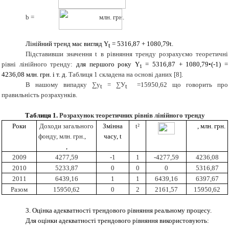
b
=
млн. грн.
Лінійний тренд має вигляд Y
= 5316,87 + 1080,79
t
.
t
Підставивши значення
t
в рівняння тренду розрахуємо теоретичні
рівні лінійного тренду:
для першого року Y
= 5316,87 + 1080,79•(-1) =
1
4236,08 млн. грн. і т. д.
Таблиця 1 складена на основі даних
[8]
.
В нашому випадку ∑у
= ∑У
=15950,62
що говорить про
t
t
правильність розрахунків.
Таблиця 1.
Розрахунок теоретичних рівнів лінійного тренду
Роки
Доходи загального
Змінна
t²
,
млн. грн.
фонду, млн. грн.,
часу, t
,
2009
4277,59
-1
1
-4277,59
4236,08
2010
5233,87
0
0
0
5316,87
2011
6439,16
1
1
6439,16
6397,67
Разом
15950,62
0
2
2161,57
15950,62
3. Оцінка адекватності трендового рівняння реальному процесу.
Для оцінки адекватності трендового рівняння використовують: