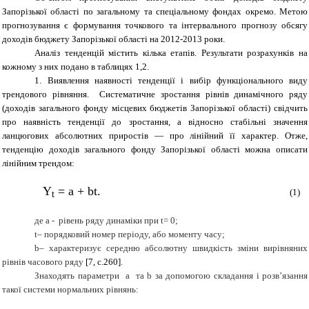
Запорізької області по загальному та спеціальному фондах окремо. Метою
прогнозування є формування точкового та інтервального прогнозу обсягу
доходів бюджету Запорізької області на 2012-2013 роки.
Аналіз тенденцій містить кілька етапів. Результати розрахунків на
кожному з них подано в таблицях 1,2.
1. Виявлення наявності тенденції і вибір функціонального виду
трендового рівняння. Систематичне зростання рівнів динамічного ряду
(доходів загального фонду місцевих бюджетів Запорізької області) свідчить
про наявність тенденції до зростання, а відносно стабільні значення
ланцюгових абсолютних приростів — про лінійний її характер. Отже,
тенденцію доходів загального фонду Запорізької області можна описати
лінійним трендом:
Y
= a + bt
.
(1)
t
де
a
-
рівень ряду динаміки при
t
= 0;
t
– порядковий номер періоду, або моменту часу;
b
–
характеризує середню абсолютну швидкість зміни вирівняних
рівнів часового ряду
[7
, с.260
]
.
Знаходять параметри
a
та
b
за допомогою складання і розв’язання
такої системи нормальних рівнянь: