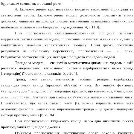
буде таким самим, як в останні роки.
4. Економетричне прогнозування
поєднує економічні принципи та
статистичні теорії. Економетричні моделі дозволяють розглянути вплив
декількох чинників на доходи шляхом визначення незалежних змінних, що
найбільше впливають на бюджетні надходження [
4
, с.110]
.
При прогнозуванні соціально-економічних процесів перевага
віддається статистичним методам, прогнозним результатом яких є очікувані у
майбутньому значення характеристик процесу
.
Вони дають позитивні
результати на найближчу перспективу прогнозування — 1-3 роки.
Результатом застосування цих методів є побудова трендової моделі.
Трендова модель — економіко-математична динамічна модель, в якій
розвиток модельованої економічної системи відображається через тренд
(тенденцію) її основних показників
[
5
, с.204].
Тренд, який звично називають часовим трендом, відображає
тенденцію зміни явища (процесу, об'єкта) у часі. Він описує фактичну
усереднену для "передісторії" тенденцію процесу, що вивчається, у часі, його
зовнішні прояви. Результат при цьому пов'язується виключно з плином часу.
Припускається, що через фактор часу (t), можна виразити вплив усіх
основних факторів. Аналітичне вирівнювання тренда - це досить поширені
методи прогнозування
[6
, с.194
].
При прогнозуванні будь-якого явища необхідно визначити об’єкт
прогнозування та цілі дослідження.
Об’єктом прогнозування виступатиме обсяг доходів бюджету