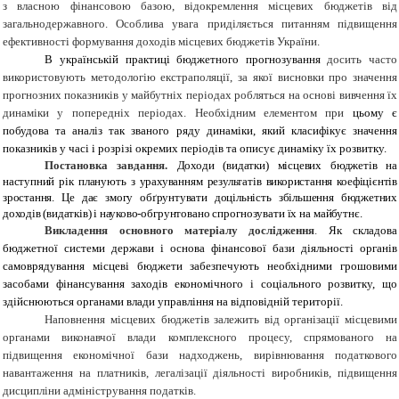
з власною фінансовою базою, відокремлення місцевих бюджетів від
загальнодержавного.
Особлива увага приділяється питанням підвищення
ефективності формування доходів місцевих бюджетів України
.
В українській практиці бюджетного прогнозування
досить часто
використовують методологію екстраполяції, за якої висновки про значення
прогнозних показників у майбутніх періодах робляться на основі вивчення їх
динаміки у попередніх періодах. Необхідним елементом при
цьому є
побудова та аналіз так званого ряду динаміки, який класифікує значення
показників у часі і розрізі окремих періодів та описує динаміку їх розвитку.
Постановка завдання.
Доходи (видатки) місцевих бюджетів на
наступний рік планують з урахуванням результатів використання коефіцієнтів
зростання. Це дає змогу обґрунтувати доцільність збільшення бюджетних
доходів (видатків) і науково-
обгрунтовано спрогнозувати їх на майбутнє.
Викладення основного матеріалу дослідження
.
Як складова
бюджетної системи держави і основа фінансової бази діяльності органів
самоврядування місцеві бюджети забезпечують необхідними грошовими
засобами фінансування заходів економічного і соціального розвитку, що
здійснюються органами влади управління на відповідній території.
Наповнення місцевих бюджетів залежить від організації місцевими
органами виконавчої влади комплексного процесу, спрямованого на
підвищення економічної бази надходжень, вирівнювання податкового
навантаження на платників, легалізації діяльності виробників, підвищення
дисципліни адміністрування податків.