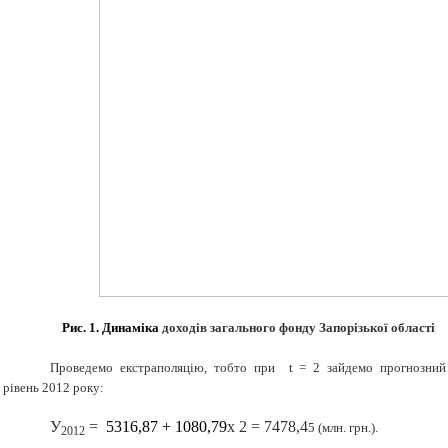
Рис. 1. Динаміка
доходів загального фонду Запорізької області
Проведемо екстраполяцію, тобто при
t
=
2 зайдемо прогнозний
рівень 2012 року:
У
=
5316,87 + 1080,79
x
2 = 7478,4
5 (млн. грн.).
2012