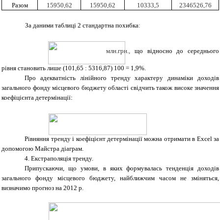
Разом
15950,62
15950,62
10333,5
2346526,76
За даними таблиці 2 стандартна похибка
:
млн.грн.,
що відносно до середнього
рівня становить лише (101,65 : 5316,87) 100 = 1,9%.
Про адекватність лінійного тренду характеру динаміки доходів
загального фонду місцевого бюджету області свідчить також високе значення
коефіцієнта детермінації:
Рівняння тренду і коефіцієнт детермінації можна отримати в Excel за
допомогою Майстра діаграм.
4. Екстраполяція тренду.
Припускаючи, що умови, в яких формувалась тенденція доходів
загального фонду місцевого бюджету, найближчим часом не зміняться,
визначимо прогноз на 2012 р.