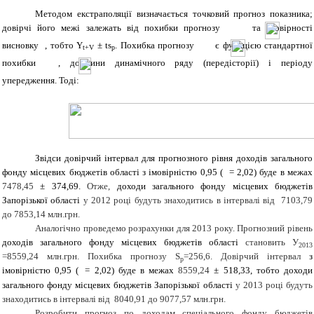
Методом екстраполяції визначається точковий прогноз показника;
довірчі його межі залежать від похибки прогнозу
та імовірності
висновку
, тобто Y
± ts
. Похибка прогнозу
є функцією стандартної
t+V
p
похибки
, довжини динамічного ряду (передісторії) і періоду
упередження. Тоді:
Звідси довірчий інтервал для прогнозного рівня доходів загального
фонду місцевих бюджетів області з імовірністю 0,95 (
= 2,02) буде в межах
7478,45
± 374,69.
Отже,
доходи загального фонду місцевих бюджетів
Запорізької області
у 2012 році будуть знаходитись в інтервалі від
7103,79
до
7853,14 млн.грн.
Аналогічно проведемо розрахунки для 2013 року. Прогнозний рівень
доходів загального фонду місцевих бюджетів області
становить У
2013
=8559,24 млн.грн. Похибка прогнозу
S
=256,6. Довірчий інтервал
з
p
імовірністю 0,95 (
= 2,02) буде в межах
8559,24
± 518,33, тобто доходи
загального фонду місцевих бюджетів Запорізької області
у 2013 році будуть
знаходитись в інтервалі від 8040,91 до 9077,57 млн.грн.
Розробити прогноз по доходам спеціального фонду бюджетів