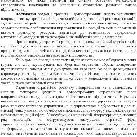
майбутньому це може вплинути на ступінь освоєння методології
стратегічного планування та управління стратегією розвитку такого
підприємства.
Постановка задачі.
Стратегія – довгостроковий, якісно визначений
напрям розвитку організації, спрямований на закріплення її ринкових позицій,
задоволення потреб споживачів та досягнення поставлених цілей, основним
завданням якого є забезпечення впровадження інновацій та змін в організації
шляхом розподілу ресурсів, адаптації до зовнішнього середовища,
внутрішньої координації та передбачення майбутніх змін у діяльності
Процес вибору стратегії проходить за допомогою аналізу усіх сторін
економічної діяльності підприємства, ринку на перспективу (аналіз попиту і
пропозиції), можливостей організації, бюджетно-податкової політики, впливу
господарських тенденцій на економіку підприємства.
Усі відомі на сьогодні стратегії підприємств можна об'єднати у певні
групи, але слід зауважувати, що будь-яка стратегія, обрана конкретним
підприємством, завжди має індивідуальний характер, бо вона формується і
впроваджується під впливом багатьох чинників.
Незважаючи на те що двох
абсолютно однакових
стратегій не може бути, у менеджменті
підприємства
часто визначають загальні стратегії
.
Управління стратегією розвитку підприємства не є самоціллю, а
скоріше фактором досягнення довгострокових стратегічних цілей
направлених на конкурентну спроможність певного підприємства. В умовах
нестабільності влади і недосконалості українських державних інститутів
розвиток стратегічного управління на підприємствах відбувається в досить
специфічних умовах, які обмежують можливості трансферу західних моделей
менеджменту в цій сфері. У зарубіжній економічній літературі існує значний
ряд концепцій, які обґрунтовують конкурентні стратегії фірм,
характеризують чинники, які знаходяться в основі становлення підприємства
та формування ним стійкої конкурентної позиції на ринку, визначають
методи, інструменти, механізми, за допомогою яких підприємства досягають