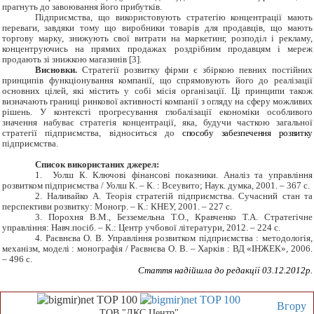
прагнуть до завоювання його прибутків.
Підприємства, що використовують стратегію концентрації мають
переваги, завдяки тому що виробники товарів для продавців, що мають
торгову марку, знижують свої витрати на маркетинг, розподіл і рекламу,
концентруючись на прямих продажах роздрібним продавцям ​​і мереж
продають зі знижкою магазинів [3].
Висновки.
Стратегії розвитку фірми є збіркою певних постійних
принципів функціонування компанії, що спрямовують його до реалізації
основних цілей, які містить у собі місія організації.
Ці принципи також
визначають границі ринкової активності компанії з огляду на сферу
можливих
рішень. У контексті прогресування
глобалізації економіки особливого
значення набуває
стратегія
концентрації
, яка, будучи часткою загальної
стратегії підприємства,
відноситься до
способ
у
забезпечення розвитку
підприємства.
Список використаних джерел:
1. Уолш К. Ключові фінансові показники. Аналіз та управління
розвитком підприємства / Уолш К. – К. : Всеувито; Наук. думка, 2001. – 367 с.
2. Наливайко А. Теорія стратегій підприємства. Сучасний стан та
перспективи розвитку: Моногр. – К.: КНЕУ, 2001. – 227 с.
3. Порохня В.М., Безземельна Т.О., Кравченко Т.А. Стратегічне
управління: Навч.посіб. – К.: Центр учбової літератури, 2012. – 224 с.
4. Раєвнєва О. В. Управління розвитком підприємства : методологія,
механізм, моделі : монографія / Раєвнєва О. В. – Харків : ВД «ІНЖЕК», 2006.
– 496 с.
Стаття надійшла до редакції 0
3
.12.2012р.
Вгору
ТОВ "ДКС Центр"