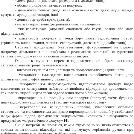
-
демографічні (вік, стать, розмір сім’ї, доходи тощо);
-
обсяги придбання та частота покупок;
-
ціна/якість товару (іноді ціна «тисне» якість: деякі люди завжди
купуватимуть дорогі товари, інші;
-
дешеві і це треба враховувати);
-
мета використання (раціоналістична чи емоційна);
-
тип користувача (окремий споживач або група, велике або мале
підприємство);
-
властивості продукту з точки зору якості задоволення потреб
(тривалість використання, легкість експлуатації, досконалий дизайн тощо).
Стратегія концентрації («стратегічного фокусування») на одному
напрямку діяльності тісно пов’язана з реалізацією загальної конкурентної
стратегії — лідирування на основі зниження витрат.
Основні конкурентні переваги підприємств, які обрали зазначену
стратегію концентрації, зумовлюються:
-
високим ступенем спеціалізації та професіоналізації діяльності;
-
можливістю налагодити використання виробничого потенціалу
фірми в найбільш ефективному режимі;
-
використанням нагромадженого підприємством досвіду щодо
визначення та опанування найперспективніших підходів до вдосконалення
технологій виробництва та/чи задоволення потреб споживачів;
-
впровадження інновацій у сам продукт (послугу) та/чи будь-яку
іншу підсистему підприємства (частину «ланцюга цінностей»);
-
перетворенням конкурентних переваг, зумовлених обраною
стратегією, та можливостями швидкого впровадження інновацій у стабільний
імідж фірми лідера, формування підприємства «кращого з найкращих» за
продукцією «стратегічного фокусу»
[
4].
Якщо потреби змінюються, кожна фірма рано чи пізно стикається з
такими запитаннями, відповідь на які примушує керівників думати про
майбутнє, готуватись до цього майбутнього: