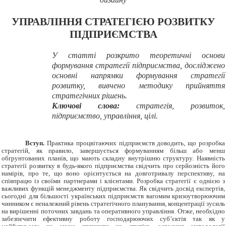
УПРАВЛІННЯ СТРАТЕГІЄЮ РОЗВИТКУ
ПІДПРИЄМСТВА
У статті розкрито теоретичні основи
формування стратегії підприємства, досліджено
основні напрямки формування стратегії
розвитку, вивчено методику прийняття
стратегічних рішень.
Ключові слова:
стратегія, розвиток,
підприємство
,
управління, цілі.
Вступ.
Практика процвітаючих підприємств доводить, що розробка
стратегій, як правило, завершується формуванням більш або менш
обгрунтованих планів, що мають складну внутрішню структуру.
Наявність
стратегії розвитку в будь-якого підприємства свідчить про серйозність його
намірів, про те, що воно орієнтується на довготривалу перспективу, на
співпрацю із своїми партнерами і клієнтами.
Розробка стратегії є однією з
важливих функцій менеджменту підприємства. Як свідчить досвід експертів,
сьогодні для більшості українських підприємств вагомим кризоутворюючим
чинником є неналежний рівень стратегічного планування, концентрації зусиль
на вирішенні поточних завдань та оперативного управління. Отже, необхідно
забезпечити ефективну роботу господарюючих суб’єктів так як у