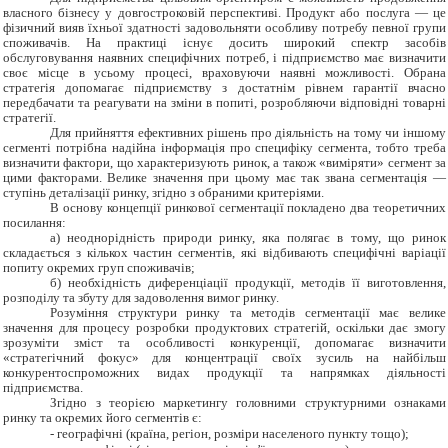
власного бізнесу у довгостроковій перспективі. Продукт або послуга — це
фізичний вияв їхньої здатності задовольняти особливу потребу певної групи
споживачів. На практиці існує досить широкий спектр засобів
обслуговування наявних специфічних потреб, і підприємство має визначити
своє місце в усьому процесі, враховуючи наявні можливості. Обрана
стратегія допомагає підприємству з достатнім рівнем гарантії вчасно
передбачати та реагувати на зміни в попиті, розробляючи відповідні товарні
стратегії.
Для прийняття ефективних рішень про діяльність на тому чи іншому
сегменті потрібна надійна інформація про специфіку сегмента, тобто треба
визначити фактори, що характеризують ринок, а також «виміряти» сегмент за
цими факторами. Велике значення при цьому має так звана сегментація —
ступінь деталізації ринку, згідно з обраними критеріями.
В основу концепції ринкової сегментації покладено два теоретичних
посилання:
а) неоднорідність природи ринку, яка полягає в тому, що ринок
складається з кількох частин сегментів, які відбивають специфічні варіації
попиту окремих груп споживачів;
б) необхідність диференціації продукції, методів її виготовлення,
розподілу та збуту для задоволення вимог ринку.
Розуміння структури ринку та методів сегментації має велике
значення для процесу розробки продуктових стратегій, оскільки дає змогу
зрозуміти зміст та особливості конкуренції, допомагає визначити
«стратегічний фокус» для концентрації своїх зусиль на найбільш
конкурентоспроможних видах продукції та напрямках діяльності
підприємства.
Згідно з теорією маркетингу головними структурними ознаками
ринку та окремих його сегментів є:
-
географічні (країна, регіон, розміри населеного пункту тощо);