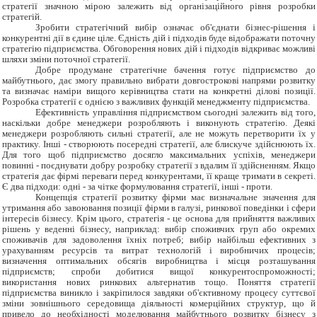
стратегії значною мірою залежить від організаційного рівня розробки
стратегій.
Зробити стратегічний вибір означає об'єднати бізнес-рішення і
конкурентні дії в єдине ціле. Єдність дій і підходів буде відображати поточну
стратегію підприємства. Обговорення нових дій і підходів відкриває можливі
шляхи зміни поточної стратегії.
Добре продумане стратегічне бачення готує підприємство до
майбутнього, дає змогу правильно вибрати довгострокові напрями розвитку
та визначає наміри вищого керівництва стати на конкретні ділові позиції.
Розробка стратегії є однією з важливих функцій менеджменту підприємства.
Ефективність управління підприємством сьогодні залежить від того,
наскільки добре менеджери розробляють і виконують стратегію. Деякі
менеджери розробляють сильні стратегії, але не можуть перетворити їх у
практику. Інші - створюють посередні стратегії, але блискуче здійснюють їх.
Для того щоб підприємство досягло максимальних успіхів, менеджери
повинні - поєднувати добру розробку стратегії з вдалим її здійсненням. Якщо
стратегія дає фірмі переваги перед конкурентами, її краще тримати в секреті.
Є два підходи: одні - за чітке формулювання стратегії, інші - проти.
Концепція стратегії розвитку фірми має визначальне значення для
утримання або завоювання позиції фірми в галузі, ринкової поведінки і сфери
інтересів бізнесу. Крім цього, стратегія - це основа для прийняття важливих
рішень у веденні бізнесу, наприклад: вибір споживчих груп або окремих
споживачів для задоволення їхніх потреб; вибір найбільш ефективних з
урахуванням ресурсів та витрат технологій і виробничих процесів;
визначення оптимальних обсягів виробництва і місця розташування
підприємств; спроби добитися вищої конкурентоспроможності;
використання нових ринкових альтернатив тощо. Поняття стратегії
підприємства виникло і закріпилося завдяки об'єктивному процесу суттєвої
зміни зовнішнього середовища діяльності комерційних структур, що й
привело до необхідності моделювання майбутнього розвитку бізнесу з