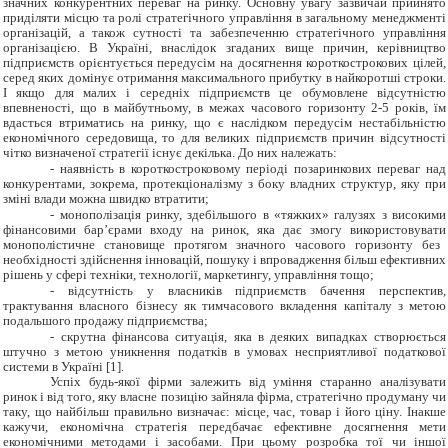
значних конкурентних переваг на ринку. Основну увагу зазвичай прийнято
приділяти місцю та ролі стратегічного управління в загальному менеджменті
організацій, а також сутності та забезпеченню стратегічного управління
організацією. В Україні, внаслідок згаданих вище причин, керівництво
підприємств орієнтується передусім на досягнення короткострокових цілей,
серед яких домінує отримання максимального прибутку в найкоротші строки.
І
якщо для малих і середніх підприємств це обумовлене відсутністю
впевненості, що в майбутньому, в межах часового горизонту 2-5 років, їм
вдасться
втриматись на ринку, що є наслідком передусім нестабільністю
економічного
середовища, то для великих підприємств причин відсутності
чітко визначеної стратегії існує декілька. До них належать:
-
наявність в короткостроковому періоді позаринкових переваг над
конкурентами, зокрема, протекціоналізму з боку владних структур, яку при
зміні влади можна швидко втратити;
-
монополізація ринку, здебільшого в «тяжких» галузях з високими
фінансовими бар’єрами входу на ринок, яка дає змогу використовувати
монополістичне становище протягом значного часового горизонту без
необхідності здійснення інновацій, пошуку і впровадження більш ефективних
рішень у сфері техніки, технології, маркетингу, управління тощо;
-
відсутність у власників підприємств бачення перспектив,
трактування власного бізнесу як тимчасового вкладення капіталу з метою
подальшого
продажу підприємства;
-
скрутна фінансова ситуація, яка в деяких випадках створюється
штучно з метою уникнення податків в умовах несприятливої податкової
системи в Україні [1].
Успіх будь-якої фірми залежить від уміння старанно аналізувати
ринок і від того, яку власне позицію зайняла фірма, стратегічно продуману чи
таку, що найбільш правильно визначає: місце, час, товар і його ціну. Інакше
кажучи, економічна стратегія передбачає ефективне досягнення мети
економічними методами і засобами. При цьому розробка тої чи іншої