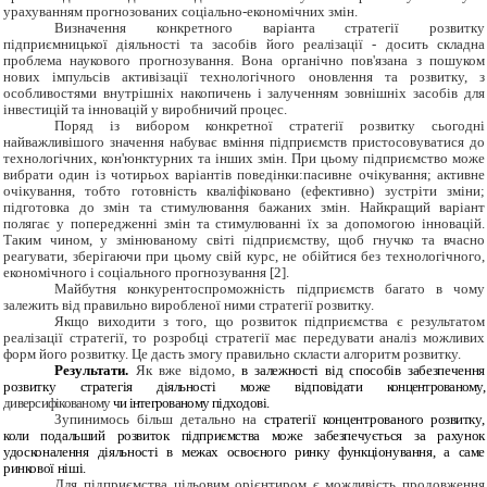
урахуванням прогнозованих соціально-економічних змін.
Визначення конкретного варіанта стратегії розвитку
підприємницької діяльності та засобів його реалізації - досить складна
проблема наукового прогнозування. Вона органічно пов'язана з пошуком
нових імпульсів активізації технологічного оновлення та розвитку, з
особливостями внутрішніх накопичень і залученням зовнішніх засобів для
інвестицій та інновацій у виробничий процес.
Поряд із вибором конкретної стратегії розвитку сьогодні
найважливішого значення набуває вміння підприємств пристосовуватися до
технологічних, кон'юнктурних та інших змін. При цьому підприємство може
вибрати один із чотирьох варіантів поведінки:пасивне очікування; активне
очікування, тобто готовність кваліфіковано (ефективно) зустріти зміни;
підготовка до змін та стимулювання бажаних змін. Найкращий варіант
полягає у попередженні змін та стимулюванні їх за допомогою інновацій.
Таким чином, у змінюваному світі підприємству, щоб гнучко та вчасно
реагувати, зберігаючи при цьому свій курс, не обійтися без технологічного,
економічного і соціального прогнозування [2].
Майбутня конкурентоспроможність підприємств багато в чому
залежить від правильно виробленої ними стратегії розвитку.
Якщо виходити з того, що розвиток підприємства є результатом
реалізації стратегії, то розробці стратегії має передувати аналіз можливих
форм його розвитку. Це дасть змогу правильно скласти алгоритм розвитку.
Результати.
Як вже відомо,
в залежності від способів забезпечення
розвитку
стратегія діяльності може відповідати
концентрованому
,
диверсифікованому
чи інтегрованому
підходові.
Зупинимось більш детально на
стратегі
ї
концентрованого
розвитку
,
коли
п
одальший розвиток підприємства може забезпечу
єть
ся
за рахунок
удосконалення діяльності в
межах освоєного ринку функціонування
, а саме
ринкової
ніші
.
Для підприємства цільовим орієнтиром є можливість продовження