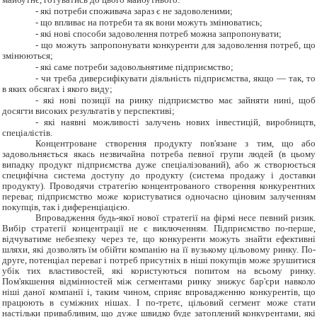
-
які потреби споживача зараз є не задоволеними;
-
що впливає на потреби та як вони можуть змінюватись;
-
які нові способи задоволення потреб можна запропонувати;
-
що можуть запропонувати конкуренти для задоволення потреб, що
змінюються;
-
які саме потреби задовольнятиме підприємство;
-
чи треба диверсифікувати діяльність підприємства, якщо — так, то
в яких обсягах і якого виду;
-
які нові позиції на ринку підприємство має зайняти нині, щоб
досягти високих результатів у перспективі;
-
які наявні можливості залучень нових інвестицій, виробництв,
спеціалістів.
Концентроване створення продукту пов'язане з тим, що або
задовольняється якась незвичайна потреба певної групи людей (в цьому
випадку продукт підприємства дуже спеціалізований), або ж створюється
специфічна система доступу до продукту (система продажу і доставки
продукту). Проводячи стратегію концентрованого створення конкурентних
переваг, підприємство може користуватися одночасно ціновим залученням
покупців, так і диференціацією.
Впровадження будь-якої нової стратегії на фірмі несе певний ризик.
Вибір стратегії концентрації не є виключенням. Підприємство по-перше,
відчуватиме небезпеку через те, що конкуренти можуть знайти ефективні
шляхи, які дозволять їм обійти компанію на її вузькому цільовому ринку. По-
друге, потенціал переваг і потреб присутніх в ніші покупців може зрушитися
убік тих властивостей, які користуються попитом на всьому ринку.
Пом'якшення відмінностей між сегментами ринку знижує бар'єри навколо
ніші даної компанії і, таким чином, сприяє впровадженню конкурентів, що
працюють в суміжних нішах. І по-третє, цільовий сегмент може стати
настільки привабливим, що дуже швидко буде затоплений конкурентами, які