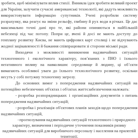
зробити, щоб мінімізувати вплив стихії. Виникла ідея зробити великий проект
для України, залучити сучасні американські технології, які дадуть можливість
використовувати інформацію супутників. Учені розробили систему
розрахунку, яка реагує на зміни рельєфу, глибину й рух води в річках. Це дає
максимально точні дані про те, які райони опиняються в найбільшій
небезпеці під час потопу. Попри це, вчені й досі не мають доступу до
генплану розвитку Києва, не мають цифрових карт столиці і не відчувають
жодної зацікавленості й бажання співпрацювати зі сторони міської ради.
Виходячи з можливості виникнення надзвичайних ситуацій
техногенного і екологічного характеру, пов’язаних з ПНО і їхнього
негативного впливу на навколишнє середовище й людину, ці об’єкти
вимагають особливої уваги до їхнього технологічного розвитку, оскільки
несуть у собі потужну техногенну загрозу.
До основних вимог з попередження надзвичайних ситуацій на
потенційно небезпечних об'єктах і об'єктах життєзабезпечення належать:
-
розробка розпорядницьких і організаційних документів з питань
попередження надзвичайних ситуацій;
-
розробка і реалізація об'єктових планів заходів щодо попередження
надзвичайних ситуацій,
-
прогнозування надзвичайних ситуацій техногенного і природного
характеру, визначення і періодичне уточнення показників ризику
надзвичайних ситуацій для виробничого персоналу і населення на прилеглій
території;