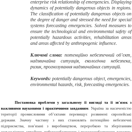
enterprise
risk
relationship
of emergencies.
Displaying
dynamics
of
potentially
dangerous objects
in
regions
.
The classification of
potentially
dangerous objects
on
the degree
of danger
and stressed
the need for
special
systems
forecasting
emergencies.
Solved
measures to
ensure the
technological and environmental
safety of
potentially
hazardous activities
, rehabilitation
areas
and
areas
affected by
anthropogenic
influence.
Ключові слова:
потенційно небезпечний об’єкт,
надзвичайна ситуація, екологічна небезпека,
ризик, прогнозування надзвичайних ситуацій.
Keywords
:
potentially
dangerous object
,
emergencies,
environmental hazards
, risk,
forecasting
emergencies.
Постановка проблеми у загальному її вигляді та її зв'язок з
важливими науковими і практичними завданням
. Україна за насиченістю
території промисловими об’єктами перевищує розвинені європейські
держави. Значну частину з них становлять потенційно небезпечні
підприємства, пов’язані з виробництвом, переробкою та зберіганням
сильнодіючих отруйних, вибухонебезпечних і пожежонебезпечних речовин.