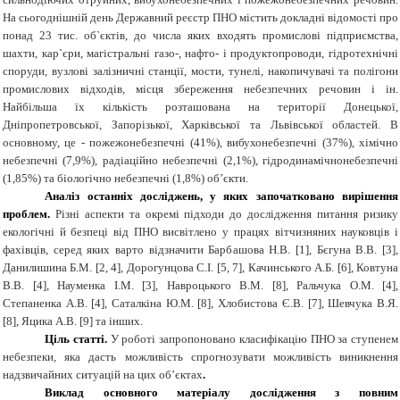
На сьогоднішній день Державний реєстр ПНО містить докладні відомості про
понад 23 тис. об`єктів, до числа яких входять промислові підприємства,
шахти, кар`єри, магістральні газо-, нафто- і продуктопроводи, гідротехнічні
споруди, вузлові залізничні станції, мости, тунелі, накопичувачі та полігони
промислових відходів, місця збереження небезпечних речовин і ін.
Найбільша їх кількість розташована на території Донецької,
Дніпропетровської, Запорізької, Харківської та Львівської областей. В
основному, це - пожежонебезпечні (41%), вибухонебезпечні (37%), хімічно
небезпечні (7,9%), радіаційно небезпечні (2,1%), гідродинамічнонебезпечні
(1,85%) та біологічно небезпечні (1,8%) об’єкти.
Аналіз останніх досліджень, у яких започатковано вирішення
проблем.
Різні аспекти та окремі підходи до дослідження питання ризику
екологічні й безпеці від ПНО висвітлено у працях вітчизняних науковців і
фахівців, серед яких варто відзначити Барбашова Н.В. [1], Бєгуна В.В. [3],
Данилишина Б.М. [2, 4], Дорогунцова С.І. [5, 7], Качинського А.Б. [6], Ковтуна
В.В. [4], Науменка І.М. [3], Навроцького В.М. [8], Ральчука О.М. [4],
Степаненка А.В. [4], Саталкіна Ю.М. [8], Хлобистова Є.В. [7], Шевчука В.Я.
[8], Яцика А.В. [9] та інших.
Ціль статті.
У роботі запропоновано класифікацію ПНО за ступенем
небезпеки, яка дасть можливість спрогнозувати можливість виникнення
надзвичайних ситуацій на цих об’єктах
.
Виклад основного матеріалу дослідження з повним