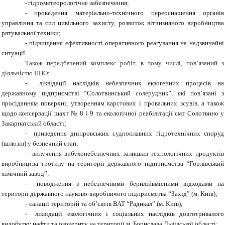
-
гідрометеорологічне забезпечення;
-
проведення матеріально-технічного переоснащення органів
управління та сил цивільного захисту, розвиток вітчизняного виробництва
рятувальної техніки;
-
підвищення ефективності оперативного реагування на надзвичайні
ситуації.
Також передбачений комплекс робіт, в тому числі, пов’язаний з
діяльністю ПНО:
-
ліквідації наслідків небезпечних екзогенних процесів на
державному підприємстві “Солотвинський солерудник”, які пов’язані з
просіданням поверхні, утворенням карстових і провальних зсувів, а також
щодо консервації шахт № 8 і 9 та екологічної реабілітації смт Солотвино у
Закарпатській області;
-
приведення дніпровських судноплавних гідротехнічних споруд
(шлюзів) у безпечний стан;
-
вилучення вибухонебезпечних залишків технологічних продуктів
виробництва тротилу на території державного підприємства “Горлівський
хімічний завод”;
-
поводження з небезпечними берилійвмісними відходами на
території державного науково-виробничого підприємства “Захід” (м. Київ);
-
санації територій та об’єктів ВАТ “Радикал” (м. Київ);
-
ліквідації екологічних і соціальних наслідків довготривалого
видобутку нафти та озокериту на території м. Борислава Львівської області;