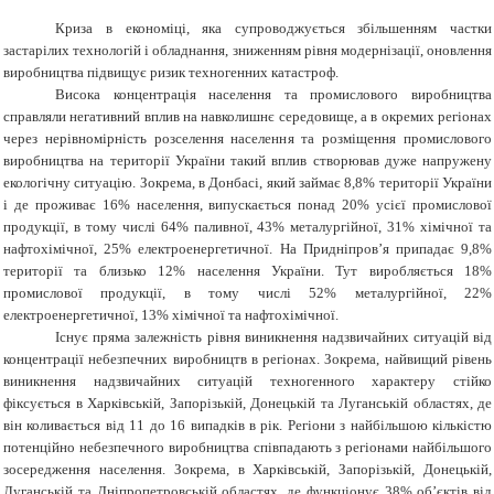
Криза в економіці, яка супроводжується збільшенням частки
застарілих технологій і обладнання, зниженням рівня модернізації, оновлення
виробництва підвищує ризик техногенних катастроф.
Висока концентрація населення та промислового виробництва
справляли негативний вплив на навколишнє середовище, а в окремих регіонах
через нерівномірність розселення населення та розміщення промислового
виробництва на території України такий вплив створював дуже напружену
екологічну ситуацію. Зокрема, в Донбасі, який займає 8,8% території України
і де проживає 16% населення, випускається понад 20% усієї промислової
продукції, в тому числі 64% паливної, 43% металургійної, 31% хімічної та
нафтохімічної, 25% електроенергетичної. На Придніпров’я припадає 9,8%
території та близько 12% населення України. Тут виробляється 18%
промислової продукції, в тому числі 52% металургійної, 22%
електроенергетичної, 13% хімічної та нафтохімічної.
Існує пряма залежність рівня виникнення надзвичайних ситуацій від
концентрації небезпечних виробництв в регіонах. Зокрема, найвищий рівень
виникнення надзвичайних ситуацій техногенного характеру стійко
фіксується в Харківській, Запорізькій, Донецькій та Луганській областях, де
він коливається від 11 до 16 випадків в рік. Регіони з найбільшою кількістю
потенційно небезпечного виробництва співпадають з регіонами найбільшого
зосередження населення. Зокрема, в Харківській, Запорізькій, Донецькій,
Луганській та Дніпропетровській областях, де функціонує 38% об’єктів від