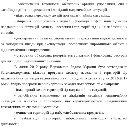
-
забезпечення готовності об'єктових органів управління, сил і
засобів до дій з попередження і ліквідації надзвичайних ситуацій;
-
підготовка персоналу до дій при надзвичайних ситуаціях;
-
збирання, опрацювання і видача інформації в сфері попередження
надзвичайних ситуацій, захисту населення і територій від їхніх небезпечних
впливів;
-
декларування безпеки, ліцензування і страхування відповідальності
за заподіяння шкоди при експлуатації небезпечного виробничого об'єкта і
гідротехнічного спорудження;
-
створення об'єктових резервів матеріальних і фінансових ресурсів
для ліквідації надзвичайних ситуацій.
В липні 2012 року Верховною Радою України була затверджена
Загальнодержавна цільова програма захисту населення і територій від
надзвичайних ситуацій техногенного та природного характеру на 2013-2017
роки. Згідно програми першочергових заходів потребують такі напрями:
-
інженерний захист територій від надзвичайних ситуацій;
-
запобігання виникненню та ліквідація наслідків надзвичайних
ситуацій на об’єктах і територіях, що характеризуються незадовільним
техногенним та екологічним станом;
-
очищення територій від вибухонебезпечних предметів;
-
реабілітація територій, забруднених внаслідок військової
діяльності;