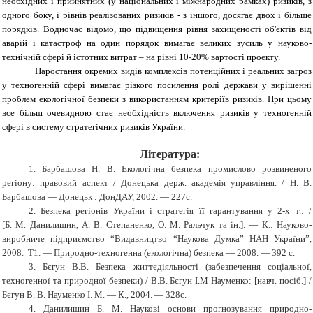
необхідних і прийнятних (у національних і міжнародних рамках) ризиків, з
одного боку, і рівнів реалізованих ризиків
-
з іншого, досягає двох і більше
порядків. Водночас відомо, що підвищення рівня захищеності об'єктів від
аварій і катастроф на один порядок вимагає великих зусиль у науково-
технічній сфері й істотних витрат – на рівні 10
-
20% вартості проекту.
Наростання окремих видів комплексів потенційних і реальних загроз
у техногенній сфері вимагає різкого посилення ролі держави у вирішенні
проблем екологічної безпеки з використанням критеріїв ризиків. При цьому
все більш очевидною стає необхідність включення ризиків у техногенній
сфері в систему стратегічних ризиків України.
Література:
1. Барбашова Н. В. Екологічна безпека промислово розвиненого
регіону: правовий аспект / Донецька держ. академія управління. / Н. В.
Барбашова — Донецьк : ДонДАУ, 2002. — 227с.
2. Безпека регіонів України і стратегія її гарантування у 2-х т.: /
[Б. М. Данилишин, А. В. Степаненко, О. М. Ральчук та ін.]. — К.: Науково-
виробниче підприємство “Видавництво “Наукова Думка” НАН України”,
2008.
Т1. — Природно-техногенна (екологічна) безпека — 2008. — 392 с.
3. Бєгун В.В. Безпека життєдіяльності (забезпечення соціальної,
техногенної та природної безпеки) / В.В. Бєгун І.М Науменко: [навч. посіб.] /
Бєгун В. В. Науменко І. М. — К., 2004. — 328с.
4. Данилишин Б. М. Наукові основи прогнозування природно-