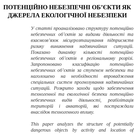
ПОТЕНЦІЙНО НЕБЕЗПЕЧНІ ОБ’ЄКТИ ЯК
ДЖЕРЕЛА ЕКОЛОГІЧНОЇ НЕБЕЗПЕКИ
У статті проаналізовано структуру потенційно
небезпечних об’єктів за видами діяльності та
взаємозв’язок місцерозташування підприємств
ризику виникнення надзвичайних ситуацій.
Показано динаміку кількості потенційно
небезпечних об’єктів в регіональному розрізі.
Запропоновано класифікацію потенційно
небезпечних об’єктів за ступенем небезпеки та
наголошено на необхідності впровадження
спеціальних систем прогнозування надзвичайних
ситуацій. Розкрито заходи щодо забезпечення
техногенної та екологічної безпеки потенційно
небезпечних видів діяльності, реабілітація
територій і акваторій, які постраждали
внаслідок техногенного впливу.
This paper
analyzes the structure
of potentially
dangerous objects
by activity and
location of