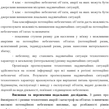
4 клас – потенційно небезпечні об’єкти, аварії на яких можуть бути
джерелами виникнення місцевих надзвичайних ситуацій;
5 клас – потенційно небезпечні об’єкти, аварії на яких можуть бути
джерелами виникнення локальних надзвичайних ситуацій.
Така класифікація потенційно небезпечних об’єктів дасть можливість
спрогнозувати можливість виникнення надзвичайних ситуацій на потенційно
небезпечних об’єктах та визначити:
- показники ступеня ризику для населення у зв'язку з можливими
аваріями на потенційно небезпечних об'єктах (потенційний ризик,
колективний ризик, індивідуальний ризик, ризик нанесення матеріального
збитку;
- небезпеку, яку становить надзвичайна ситуація техногенного
характеру в загальному (інтегральному) ризику надзвичайних ситуацій.
Організація прогнозування техногенних надзвичайних ситуацій
здійснюється на основі інформації про всі наявні в регіоні потенційно
небезпечні об'єкти. Результати прогнозування надзвичайних ситуацій
техногенного характеру враховуються при вирішенні питань проектування,
будівництва, експлуатації і виводу з експлуатації об'єктів, видачі дозволів і
ліцензій на види діяльності, пов'язані з підвищеною небезпекою.
Висновки та перспективи подальших досліджень.
З даних про
ймовірності і ризики техногенних аварій і катастроф на об'єктах із винятково
високою потенційною небезпекою випливає, що розбіжності рівнів