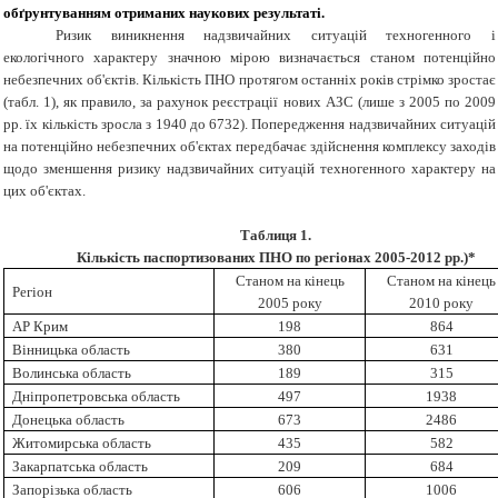
обґрунтуванням отриманих наукових результаті.
Ризик виникнення надзвичайних ситуацій техногенного і
екологічного характеру значною мірою визначається станом потенційно
небезпечних об'єктів. Кількість ПНО протягом останніх років стрімко зростає
(табл. 1), як правило, за рахунок реєстрації нових АЗС (лише з 2005 по 2009
рр. їх кількість зросла з 1940 до 6732).
Попередження надзвичайних ситуацій
на потенційно небезпечних об'єктах
передбачає здійснення комплексу заходів
щодо зменшення ризику надзвичайних ситуацій техногенного характеру на
цих об'єктах.
Таблиця 1.
Кількість паспортизованих ПНО по регіонах 2005-2012 рр.)*
Станом на кінець
Станом на кінець
Регіон
2005 року
2010 року
АР Крим
198
864
Вінницька область
380
631
Волинська область
189
315
Дніпропетровська область
497
1938
Донецька область
673
2486
Житомирська область
435
582
Закарпатська область
209
684
Запорізька область
606
1006