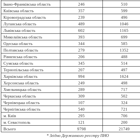
Івано-Франківська область
246
510
Київська область
357
599
Кіровоградська область
239
496
Луганська область
489
1046
Львівська область
602
1165
Миколаївська область
393
699
Одеська область
344
585
Полтавська область
279
1352
Рівненська область
206
488
Сумська область
345
514
Тернопільська область
207
497
Харківська область
994
1624
Херсонська область
249
498
Хмельницька область
289
717
Черкаська область
309
502
Чернівецька область
107
324
Чернігівська область
540
721
м. Київ
295
706
м. Севастополь
121
200
Всього
9798
21749
* Згідно Державного реєстру ПНО