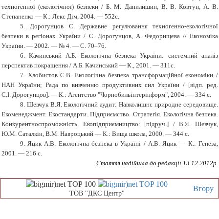
техногенної (екологічної) безпеки / Б. М. Данилишин, В. В. Ковтун, А. В.
Степаненко — К.: Лекс Дім, 2004. — 552с.
5. Дорогунцов С. Державне регулювання техногенно-екологічної
безпеки в регіонах України / С. Дорогунцов, А. Федорищева // Економіка
України. — 2002. — № 4. — С. 70–76.
6. Качинський А.Б. Екологічна безпека України: системний аналіз
перспектив покращення / А.Б. Качинський — К., 2001. — 311с.
7. Хлобистов Є.В. Екологічна безпека трансформаційної економіки /
НАН України; Рада по вивченню продуктивних сил України / [відп. ред.
С.І. Дорогунцов]. — К.: Агентство "Чорнобильінтерінформ", 2004. — 334 с.
8. Шевчук В.Я. Екологічний аудит: Навколишнє природне середовище.
Екоменеджмент. Екостандарти. Підприємство. Стратегія. Екологічна безпека.
Конкурентноспроможність. Екопідприємництво: [підруч.] / В.Я. Шевчук,
Ю.М. Саталкін, В.М. Навроцький — К.: Вища школа, 2000. — 344 с.
9. Яцик А.В. Екологічна безпека в Україні / А.В. Яцик — К.: Генеза,
2001. — 216 с.
Стаття надійшла до редакції 13.12.2012р.
Вгору
ТОВ "ДКС Центр"