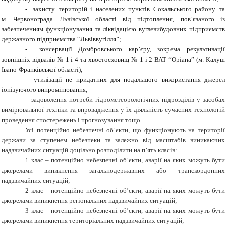
-
захисту територій і населених пунктів Сокальського району та
м. Червонограда Львівської області від підтоплення, пов’язаного із
забезпеченням функціонування та ліквідацією вуглевибудовних підприємств
державного підприємства “Львіввугілля”;
-
консервації Домбровського кар’єру, зокрема рекультивації
зовнішніх відвалів № 1 і 4 та хвостосховищ № 1 і 2 ВАТ “Оріана” (м. Калуш
Івано-Франківської області);
-
утилізації не придатних для подальшого використання джерел
іонізуючого випромінювання;
-
задоволення потреби гідрометеорологічних підрозділів у засобах
вимірювальної техніки та впровадження у їх діяльність сучасних технологій
проведення спостережень і прогнозування тощо.
Усі потенційно небезпечні об’єкти, що функціонують на території
держави за ступенем небезпеки та залежно від масштабів виникаючих
надзвичайних ситуацій доцільно розподілити на п’ять класів:
1 клас – потенційно небезпечні об’єкти, аварії на яких можуть бути
джерелами виникнення загальнодержавних або транскордонних
надзвичайних ситуацій;
2 клас – потенційно небезпечні об’єкти, аварії на яких можуть бути
джерелами виникнення регіональних надзвичайних ситуацій;
3 клас – потенційно небезпечні об’єкти, аварії на яких можуть бути
джерелами виникнення територіальних надзвичайних ситуацій;