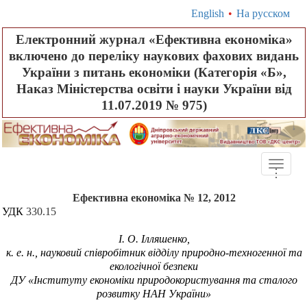
English
•
На русском
Електронний журнал «Ефективна економіка»
включено до переліку наукових фахових видань
України з питань економіки (Категорія «Б»,
Наказ Міністерства освіти і науки України від
11.07.2019 № 975)
Toggle
.
.
.
naviga
Ефективна економіка № 12, 2012
УДК
330.
15
І. О. Ілляшенко,
к. е. н., науковий співробітник відділу природно-техногенної та
екологічної безпеки
ДУ «Інституту економіки природокористування та сталого
розвитку НАН України»