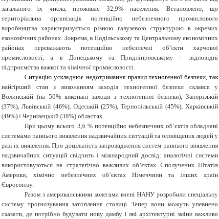
загального їх числа, проживає 32,9% населення. Встановлено, що
територіальна організація потенційно небезпечного промислового
виробництва характеризується різною галузевою структурою в окремих
економічних районах. Зокрема, в Подільському та Центральному економічних
районах переважають потенційно небезпечні об’єкти харчової
промисловості, а в Донецькому та Придніпровському – відповідні
підприємства важкої та хімічної промисловості.
Ситуацію ускладнює недотримання правил техногенної безпеки, так
н
айгірший стан з виконанням заходів техногенної безпеки склався у
Волинській (на 50% виконані заходи з техногенної безпеки), Запорізькій
(37%), Львівській (46%), Одеській (25%), Тернопільській (45%), Харківській
(49%) і Чернівецькій (38%) областях.
При цьому всього 3,6 % потенційно небезпечних об’єктів обладнані
системами раннього виявлення надзвичайних ситуацій та оповіщення людей у
разі їх виявлення
.
Про доцільність запровадження систем раннього виявлення
надзвичайних ситуацій свідчить і міжнародний досвід: аналогічні системи
використовуються на стратегічно важливих об’єктах Сполучених Штатів
Америки, хімічно небезпечних об’єктах Німеччини та інших країн
Євросоюзу.
Разом з американськими колегами вчені НАНУ розробили спеціальну
систему прогнозування затоплення столиці. Тепер вони можуть упевнено
сказати, де потрібно будувати нову дамбу і які архітектурні зміни важливо