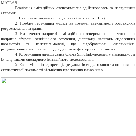
МАТLАВ.
Р
еалізація імітаційних експериментів здійснювалась за наступними
етапами:
1. Створення моделі із спеціальних блоків (рис. 1, 2).
2. Пробне тестування моделі на предмет адекватності розрахунків
ретроспективним даним.
3. Визначення напрямків імітаційних експериментів: — уточнення
напрямів збурень зовнішнього оточення, діапазону коливань ендогенних
параметрів та констант-моделі, що відображають еластичність
результативних змінних внаслідок динаміки факторних показників.
4. Корегування налаштувань блоків Simulink-моделей у відповідності
із напрямками сценарного імітаційного моделювання.
5. Економічна інтерпретація результатів моделювання та оцінювання
статистичної значимості кількісних прогнозних показників.