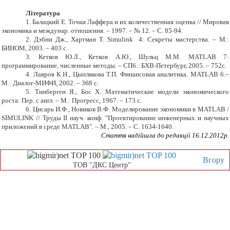
Література
1. Балацкий Е. Точки Лаффера и их количественная оценка // Мировая
экономика и междунар. отношения. – 1997. – № 12. – С. 85-94.
2. Дэбни Дж., Хартман Т. Simulink 4: Секреты мастерства. – М.:
БИНОМ, 2003. – 403 с.
3. Кетков Ю.Л., Кетков А.Ю., Шульц М.М. MATLAB 7:
программирование, численные методы. – СПб.: БХВ-Петербург, 2005. – 752с.
4. Лавров К.Н., Цыплякова Т.П. Финансовая аналитика. MATLAB 6.–
М.: Диалог-МИФИ, 2002. – 368 с.
5. Тинберген Я., Бос Х. Математические модели экономического
роста: Пер. с англ. – М.: Прогресс, 1967. – 173 с.
6. Цисарь И.Ф., Новиков В.Ф. Моделирование экономики в MATLAB /
SIMULINK // Труды II науч. конф. "Проектирование инженерных и научных
приложений в среде MATLAB". – М., 2005. – С. 1634-1640.
Стаття надійшла до редакції 16.12.2012р.
Вгору
ТОВ "ДКС Центр"