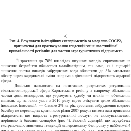
а)
Рис. 4. Результати імітаційних експериментів за моделлю СОСР2,
призначеної для прогнозування тенденцій змін інвестиційної
привабливості регіонів:
для частки агротуристичних підприємств
Ї
ї зростання до 70% внаслідок штучних заходів, спрямованих на
зниження безробіття вбачається малоймовірним, так само, як і сценарій
зниження частки викидів забруднених води областями до 8% загального
обсягу через кардинальні зміни напрямків діяльності підприємств аграрної
сфери.
Доцільно наголосити на позитивних результатах регулювання
сільськогосподарської сфери Карпатського регіону в напрямку збільшення
частки домогосподарств, що утримують худобу чи птахів — обчислення
виявили, що за таких умов з 2016 року варто очікувати деяке збільшення
іноземних інвестицій — близько 2% на рік, зростання забруднення водного
басейну не перевищить критичного рівня 2007 року, а питома вага приватних
підприємств, що надають агротуристичні послуги не знижуватиметься,
порівняно із базовим сценарієм (рис 4). Базовий сценарій, що передбачає
екстраполяцію виявлених тенденцій на перспективу без прояву у найближчі 4
роки жодних сприятливих чи несприятливих збурень макроекономічного