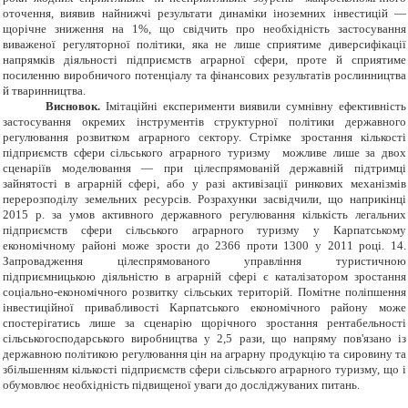
оточення, виявив найнижчі результати динаміки іноземних інвестицій —
щорічне зниження на 1%, що свідчить про необхідність застосування
виваженої регуляторної політики, яка не лише сприятиме диверсифікації
напрямків діяльності підприємств аграрної сфери, проте й сприятиме
посиленню виробничого потенціалу та фінансових результатів рослинництва
й тваринництва.
Висновок.
Імітаційні експерименти виявили сумнівну ефективність
застосування окремих інструментів структурної політики державного
регулювання розвитком аграрного сектору. Стрімке зростання кількості
підприємств сфери сільського аграрного туризму можливе лише за двох
сценаріїв моделювання — при цілеспрямованій державній підтримці
зайнятості в аграрній сфері, або у разі активізації ринкових механізмів
перерозподілу земельних ресурсів. Розрахунки засвідчили, що наприкінці
2015 р. за умов активного державного регулювання кількість легальних
підприємств сфери сільського аграрного туризму у Карпатському
економічному районі може зрости до 2366 проти 1300 у 2011 році. 14.
Запровадження цілеспрямованого управління туристичною
підприємницькою діяльністю в аграрній сфері є каталізатором зростання
соціально-економічного розвитку сільських територій. Помітне поліпшення
інвестиційної привабливості Карпатського економічного району може
спостерігатись лише за сценарію щорічного зростання рентабельності
сільськогосподарського виробництва у 2,5 рази, що напряму пов'язано із
державною політикою регулювання цін на аграрну продукцію та сировину та
збільшенням кількості підприємств сфери сільського аграрного туризму, що і
обумовлює необхідність підвищеної уваги до досліджуваних питань.