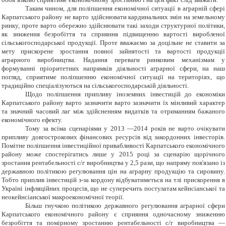
Таким чином, для поліпшення економічної ситуації в аграрній сфері
Карпатського району не варто здійснювати кардинальних змін на земельному
ринку, проте варто обережно здійснювати такі заходи структурної політики,
як зниження безробіття та сприяння підвищенню вартості виробленої
сільськогосподарської продукції. Проте вважаємо за доцільне не ставити за
мету прискорене зростання повної зайнятості та вартості продукції
аграрного виробництва. Надання переваги ринковим механізмам у
формуванні пріоритетних напрямків діяльності аграрної сфери, на наш
погляд, сприятиме поліпшенню економічної ситуації на територіях, що
традиційно спеціалізуються на сільськогосподарській діяльності.
Щодо поліпшення припливу іноземних інвестицій до економіки
Карпатського району варто зазначити варто зазначити їх мінливий характер
та значний часовий лаг між здійсненням видатків та отриманням бажаного
економічного ефекту.
Тому за всіма сценаріями у 2013 —2014 років не варто очікувати
припливу довгострокових фінансових ресурсів від закордонних інвесторів.
Помітне поліпшення інвестиційної привабливості Карпатського економічного
району може спостерігатись лише у 2015 році за сценарію щорічного
зростання рентабельності с/г виробництва у 2,5 рази, що напряму пов'язано із
державною політикою регулювання цін на аграрну продукцію та сировину.
Тобто приплив інвестицій з-за кордону відбуватиметься на тлі прискорення в
Україні інфляційних процесів, що не суперечить постулатам кейнсіанської та
неокейнсіанської макроекономічної теорії.
Більш гнучкою політикою державного регулювання аграрної сфери
Карпатського економічного району є сприяння одночасному зниженню
безробіття та помірному зростанню рентабельності с/г виробництва —