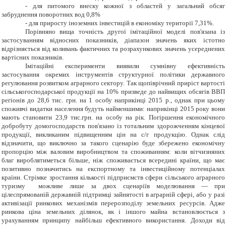
-
для питомого внеску кожної з областей у загальний обсяг
забруднення поворотних вод 0,8%
-
для приросту іноземних інвестицій в економіку території 7,31%.
Порівняно вища точність другої імітаційної моделі пов'язана із
застосуванням відносних показників, діапазон значень яких істотно
відрізняється від коливань фактичних та розрахункових значень усереднених
вартісних показників.
Імітаційні експерименти виявили сумнівну ефективність
застосування окремих інструментів структурної політики державного
регулювання розвитком аграрного сектору. Так щопіврічний приріст вартості
сільськогосподарської продукції на 10% призведе до найвищих обсягів ВВП
регіонів до 28,6 тис. грн. на 1 особу наприкінці 2015 р., однак при цьому
споживчі видатки населення будуть найменшими: наприкінці 2015 року вони
мають становити 23,9 тис.грн. на особу на рік. Погіршення економічного
добробуту домогосподарств пов'язано із тотальним здорожченням кінцевої
продукції, викликаним підвищенням цін на с/г продукцію. Однак слід
відзначити, що виключно за такого сценарію буде збережено економічну
пропорцію між валовим виробництвом та споживанням: коли вітчизняних
благ вироблятиметься більше, ніж споживається всередині країни, що має
позитивно позначитись на експортному та інвестиційному потенціалах
країни. Стрімке зростання кількості підприємств сфери сільського аграрного
туризму можливе лише за двох сценаріїв моделювання — при
цілеспрямованій державній підтримці зайнятості в аграрній сфері, або у разі
активізації ринкових механізмів перерозподілу земельних ресурсів. Адже
ринкова ціна земельних ділянок, як і іншого майна встановлюється з
урахуванням принципу найбільш ефективного використання. Доходи від