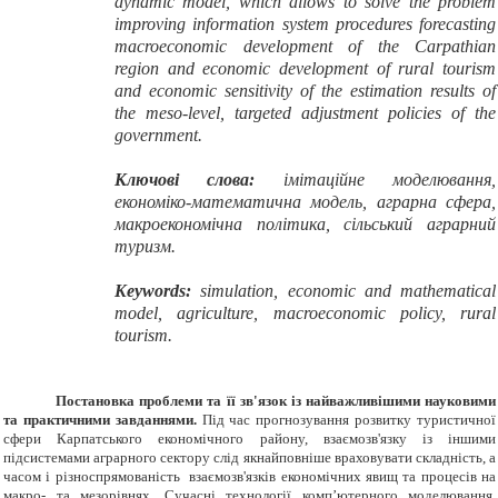
dynamic model, which allows to solve the problem
improving information system procedures forecasting
macroeconomic development of the Carpathian
region and economic development of rural tourism
and economic sensitivity of the estimation results of
the meso-level, targeted adjustment policies of the
government.
Ключові слова:
імітаційне моделювання,
економіко-математична модель, аграрна сфера,
макроекономічна політика, сільський аграрний
туризм.
Keywords:
simulation, economic and mathematical
model, agriculture, macroeconomic policy, rural
tourism.
Постановка проблеми та її зв'язок із найважливішими науковими
та практичними завданнями.
Під час прогнозування розвитку туристичної
сфери Карпатського економічного району, взаємозв'язку із іншими
підсистемами аграрного сектору слід якнайповніше враховувати складність, а
часом і різноспрямованість взаємозв'язків економічних явищ та процесів на
макро- та мезорівнях. Сучасні технології комп’ютерного моделювання,