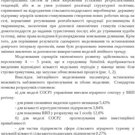
територіальних систем за умов збереження усталених ретроспективних
тенденцій, або ж за умов успішної реалізації структурної політики,
спрямованої на відродження сільськогосподарського виробництва: державну
підтримку аграріїв шляхом стимулювання створення нових робочих місць на
селі, нормативне регулювання рентабельності продукції рослинництва й
тваринництва, заохочення при допомозі економічних стимулів сільських
домогосподарств до надання туристичних послуг, або до утримання худоби
та птиці, зміна права володіння й розпорядження земельними ділянками. Крім
того, для порівняння результатів сценарного моделювання та встановлення
довірчого інтервалу прогнозів, нами було розраховано значення ендогенних
змінних виключно за допомогою використання моделей лінійного тренду.
Моделювання сценаріїв економічного розвитку здійснювалось на
перспективу 4 — 5 років, що в середовищі Simulink відображається
введенням відповідної кількості модельних періодів у віконце меню біля
стрілки-трикутника, що запускає обчислювальні процеси (рис. 1, 2).
Внаслідок імітаційного моделювання насамперед встановлено
можливість наближеного прогнозування за обома моделями. Стандартна
помилка розрахунків становила:
а) для моделі СОСР1 управління внеском аграрного сектору у ВВП
регіону:
-
для рівня споживчих видатків одного мешканця 5,43%
-
для кількості агротуристичних підприємств 3,84%
-
для показника ВВП у розрахунку на 1 особу 12,6%
б) для моделі СОСР2 прогнозування змін інвестиційної
привабливості
-
для частки підприємств сфери сільського аграрного туризму у
загальній кількості сільськогосподарських підприємств 0,27%