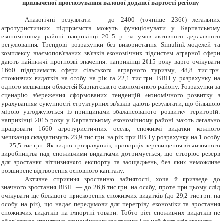
призначеної прогнозування валової доданої вартості регіону
Аналогічні результати — до 2400 (точніше 2366) легальних
агротуристичних підприємств можуть функціонувати у Карпатському
економічному районі наприкінці 2015 р. за умов активного державного
регулювання. Трендові розрахунки без використання Simulink-моделей та
комплексу взаємопов'язаних зв'язків економічних підсистем аграрної сфери
дають найнижчі прогнозні значення: наприкінці 2015 року варто очікувати
1660 підприємств сфери сільського аграрного туризму, 48,8 тис.грн.
споживчих видатків на особу на рік та 22,1 тис.грн. ВВП у розрахунку на
одного мешканця областей Карпатського економічного району. Розрахунки за
сценарію збереження сформованих тенденцій економічного розвитку з
урахуванням сукупності структурних зв'язків дають результати, що більшою
мірою узгоджуються із принципами збалансованого розвитку територій:
наприкінці 2015 року у Карпатському економічному районі мають легально
працювати 1660 агротуристичних осель, споживчі видатки кожного
мешканця складатимуть 23,9 тис.грн. на рік при ВВП у розрахунку на 1 особу
— 25,5 тис.грн. Як видно з розрахунків, пропорція перевищення вітчизняного
виробництва над споживчими видатками дотримується, що створює резерв
для зростання вітчизняного експорту та заощаджень, без яких неможливе
розширене відтворення основного капіталу.
Активне сприяння зростанню зайнятості, хоча й призведе до
значного зростання ВВП — до 26,6 тис.грн. на особу, проте при цьому слід
очікувати ще більшого прискорення споживчих видатків (до 29,2 тис.грн. на
особу на рік), що надає передумови для перегріву економіки та зростання
споживчих видатків на імпортні товари. Тобто ріст споживчих видатків не
обов’язково сприятиме економічному зростанню і на цей факт слід зважати.