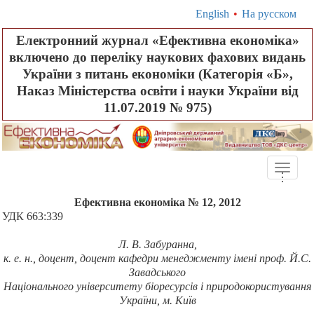
English
•
На русском
Електронний журнал «Ефективна економіка»
включено до переліку наукових фахових видань
України з питань економіки (Категорія «Б»,
Наказ Міністерства освіти і науки України від
11.07.2019 № 975)
Toggle
.
.
.
naviga
Ефективна економіка № 12, 2012
УДК 663:339
Л. В. Забуранна,
к. е. н., доцент, доцент кафедри менеджменту імені проф. Й.С.
Завадського
Національного університету біоресурсів і природокористування
України, м. Київ