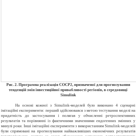
Рис. 2. Програмна реалізація СОСР2, призначеної для прогнозування
тенденцій змін інвестиційної привабливості регіонів, в середовищі
Simulink
На основі кожної з Simulink-моделей було виконано 4 сценарні
імітаційні експерименти: перший здійснювався з метою тестування моделі на
придатність до застосування і полягав у обчисленні ретроспективних
результатів та порівнянні із фактичними значеннями ендогенних змінних у
минулі роки. Інші імітаційні експерименти з використанням Simulink-моделей
були спрямовані на прогнозування найважливіших економічних результатів