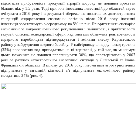
відсоткова прибутковість продукції аграріїв щороку не повинна зростати
більше, ніж у 1,5 рази. Тоді приплив іноземних інвестицій до областей варто
очікувати з 2016 року і в результаті збереження позитивних довгострокових
тенденцій оздоровлення економіки регіонів після 2016 року іноземні
інвестиції зростатимуть в середньому на 5% на рік. Пріоритетність сценарію
економічного макроекономічного регулювання і зайнятості, і прибутковості
галузей сільськогосподарської сфери над зняттям обмежень рентабельності
аграрного виробництва підтверджується і змінами внеску Карпатського
району у забруднення водного басейну. У найгіршому випадку понад третина
(35%) поворотних вод припадатиме на ці території, у той час, як максимум
цього показника не повинен перевищувати 30%, що спостерігалось у 2007
році за рахунок катастрофічної екологічної ситуації у Львівській та Івано-
Франківській областях. В цілому до 2016 року питома вага агротуристичних
підприємств у загальній кількості с/г підприємств економічного району
складатиме 34% (рис. 4).