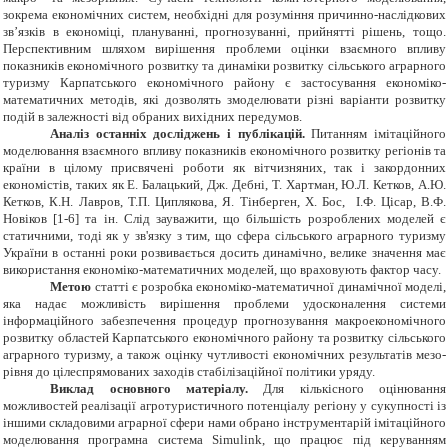
зокрема економічних систем, необхідні для розуміння причинно-наслідкових
зв’язків в економіці, плануванні, прогнозуванні, прийнятті рішень, тощо.
Перспективним шляхом вирішення проблеми оцінки взаємного впливу
показників економічного розвитку та динаміки розвитку сільського аграрного
туризму Карпатського економічного району є застосування економіко-
математичних методів, які дозволять змоделювати різні варіанти розвитку
подій в залежності від обраних вихідних передумов.
Аналіз останніх досліджень і публікацій.
Питанням імітаційного
моделювання взаємного впливу показників економічного розвитку регіонів та
країни в цілому присвячені роботи як вітчизняних, так і закордонних
економістів, таких як Е. Балацький, Дж. Дебні, Т. Хартман, Ю.Л. Кетков, А.Ю.
Кетков, К.Н. Лавров, Т.П. Циплякова, Я. Тінберген, Х. Бос, І.Ф. Цісар, В.Ф.
Новіков [1-6] та ін. Слід зауважити, що більшість розроблених моделей є
статичними, тоді як у зв'язку з тим, що сфера сільського аграрного туризму
України в останні роки розвивається досить динамічно, велике значення має
використання економіко-математичних моделей, що враховують фактор часу.
Метою
статті є розробка економіко-математичної динамічної моделі,
яка надає можливість вирішення проблеми удосконалення системи
інформаційного забезпечення процедур прогнозування макроекономічного
розвитку областей Карпатського економічного району та розвитку сільського
аграрного туризму, а також оцінку чутливості економічних результатів мезо-
рівня до цілеспрямованих заходів стабілізаційної політики уряду.
Виклад основного матеріалу.
Для кількісного оцінювання
можливостей реалізації агротуристичного потенціалу регіону у сукупності із
іншими складовими аграрної сфери нами обрано інструментарій імітаційного
моделювання програмна система Simulink, що працює під керуванням