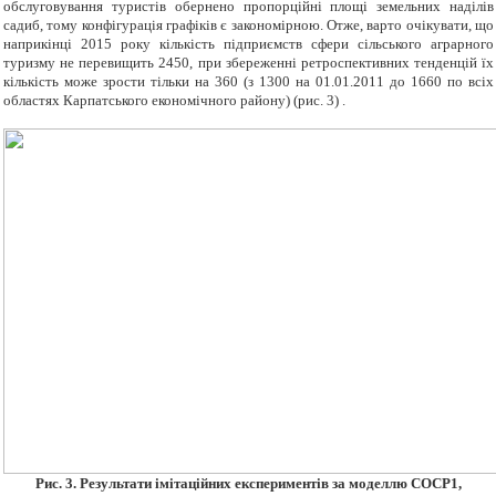
обслуговування туристів обернено пропорційні площі земельних наділів
садиб, тому конфігурація графіків є закономірною. Отже, варто очікувати, що
наприкінці 2015 року кількість підприємств сфери сільського аграрного
туризму не перевищить 2450, при збереженні ретроспективних тенденцій їх
кількість може зрости тільки на 360 (з 1300 на 01.01.2011 до 1660 по всіх
областях Карпатського економічного району) (рис. 3) .
Рис. 3. Результати імітаційних експериментів за моделлю СОСР1,