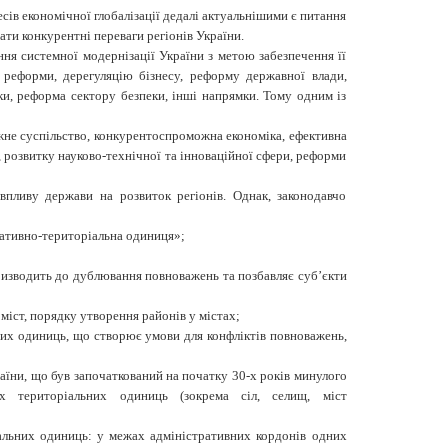
сів економіч­ної глобалізації дедалі актуальнішими є питання
ти конкурентні переваги регіонів України.
ня системної модернізації України з метою забезпечення її
 реформи, дерегуляцію бізнесу, реформу державної влади,
и, реформа сектору безпеки, інші напрямки. Тому одним із
жне суспільство, конкурентоспроможна економіка, ефективна
, розвитку науково-технічної та інноваційної сфери, реформи
впливу держави на розвиток регіонів. Однак, законодавчо
ративно-територіальна одиниця»;
;
ризводить до дублювання повноважень та позбавляє суб’єкти
 міст, порядку утворення районів у містах;
ьних одиниць, що створює умови для конфліктів повноважень,
аїни, що був започаткований на початку 30-х років минулого
х
територіальних
одиниць
(зокрема
сіл,
селищ, міст
альних одиниць: у межах адміністративних кордонів одних