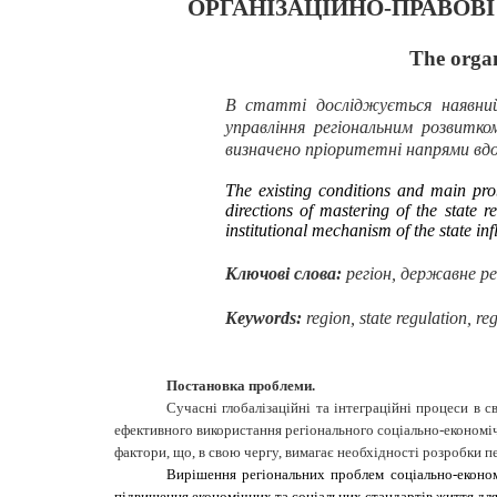
ОРГАНІЗАЦІЙНО-ПРАВОВ
The organ
В статті досліджується наявний 
управління регіональним розвитко
визначено пріоритетні напрями вдо
T
he existing conditions and main prob
directions of mastering of the state
institutional mechanism of the state i
Ключові слова:
регіон, державне ре
Keywords
:
region, state regulation, r
Постановка проблеми.
Сучасні глобалізаційні та інтеграційні процеси в 
ефективного використання регіонального соціально-економіч
фактори, що, в свою чергу, вимагає необхідності розробки 
Вирішення регіональних проблем соціально-економі
підвищення економічних та соціальних стандартів життя для