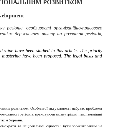
ЕГІОНАЛЬНИМ РОЗВИТКОМ
evelopment
регіонів, особливості організаційно-правового
ханізм державного впливу на розвиток регіонів,
raine have been studied in this article. The priority
ts mastering have been proposed. The legal basis and
нальним розвитком. Особливої актуальності набуває проблема
оможності регіонів, враховуючи як внутрішні, так і зовнішні
тком України.
емократії та національної єдності і бути зорієнтованим на