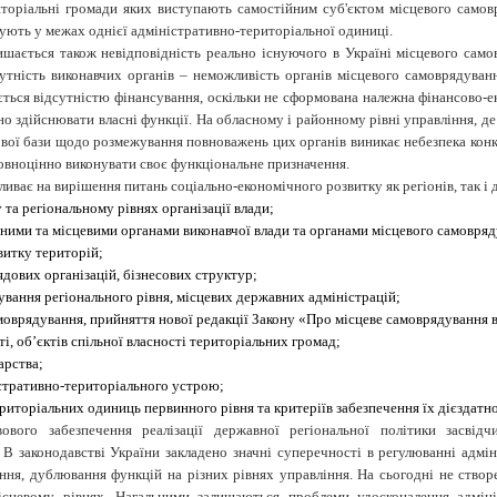
иторіальні громади яких виступають самостійним суб'єктом місцевого самов
ують у межах однієї адміністративно-територіальної одиниці.
ається також невідповідність реально існуючого в Україні місцевого самов
сутність виконавчих органів – неможливість органів місцевого самоврядуван
ється відсутністю фінансування, оскільки не сформована належна фінансово-е
но здійснювати власні функції. На обласному і районному рівні управління, 
вої бази щодо розмежування повноважень цих органів виникає небезпека конкур
овноцінно виконувати своє функціональне призначення.
иває на вирішення питань соціально-економічного розвитку як регіонів, так і 
та регіональному рівнях організації влади;
ними та місцевими органами виконавчої влади та органами місцевого самовряд
витку територій;
дових організацій, бізнесових структур;
ування регіонального рівня, місцевих державних адміністрацій;
моврядування, прийняття нової редакції Закону «Про місцеве самоврядування в
і, об’єктів спільної власності територіальних громад;
арства;
стративно-територіального устрою;
риторіальних одиниць первинного рівня та критеріїв забезпечення їх дієздатно
вового забезпечення реалізації державної регіональної політики засві
 В законодавстві України закладено значні суперечності в регулюванні адмі
ання, дублювання функцій на різних рівнях управління. На сьогодні не ство
ісцевому рівнях. Нагальними залишаються проблеми удосконалення адміні