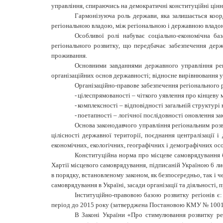
управління, спираючись на демократичні конституційні цінн
Гармонізуюча роль держави, яка залишається коорд
регіональною владою, між регіональною і державною владо
Особливої ролі набуває соціально-економічна ба
регіонального розвитку, що передбачає забезпечення держ
проживання.
Основними завданнями державного управління рег
організаційних основ державності; відносне вирівнювання ум
Організаційно-правове забезпечення регіонального
-
цілеспрямованості – чіткого уявлення про кінцеву 
-
комплексності – відповідності загальній структурі
-
поетапності – логічної послідовності оновлення за
Основа законодавчого управління регіональним розви
цілісності державної території, поєднання централізації і
економічних, екологічних, географічних і демографічних осо
Конституційна норма про місцеве самоврядування б
Хартії місцевого самоврядування, підписаній Україною 6 л
в порядку, встановленому законом, як безпосередньо, так і че
самоврядування в Україні, засади організації та діяльності,
Інституційно-правовою базою розвитку регіонів є:
період до 2015 року (затверджена Постановою КМУ № 1001 в
В Законі України «Про стимулювання розвитку рег