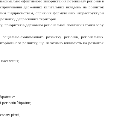
 максимально ефективного використання потенціалу регіонів в
 спрямування державних капітальних вкладень на розвиток
 малим підприємствам, сприяння формуванню інфраструктури
 розвитку депресивних територій.
, пріоритетів дер­жавної регіональної політики з точки зору
соціально-економічного розвитку регіонів, регіональних
риторіального розвитку, що негативно впливають на розвиток
ї населення;
країни є:
 регіонів України;
евому рівні;