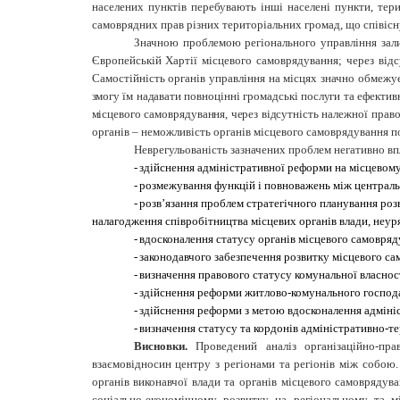
населених пунктів перебувають інші населені пункти, тер
самоврядних прав різних територіальних громад, що співісн
Значною проблемою регіонального управління залиш
Європейській Хартії місцевого самоврядування; через від
Самостійність органів управління на місцях значно обмежу
змогу їм надавати повноцінні громадські послуги та
ефектив
місцевого самоврядування, через відсутність
належної право
органів – неможливість органів місцевого самоврядування п
Неврегульованість зазначених проблем негативно впл
-
здійснення адміністративної реформи на місцевому 
-
розмежування функцій і повноважень між централь
-
розв’язання проблем стратегічного планування роз
налагодження співробітництва місцевих органів влади, неуря
-
вдосконалення статусу органів місцевого самовряд
-
законодавчого забезпечення розвитку місцевого са
-
визначення правового статусу комунальної власност
-
здійснення реформи житлово-комунального господ
-
здійснення реформи з метою вдосконалення адміні
-
визначення статусу та кордонів адміністративно-те
Висновки.
Проведений аналіз організаційно-пра
взаємовідносин центру з регіонами та регіонів між собою.
органів виконавчої влади та органів місцевого самоврядув
соціально-економічному розвитку на регіональному та м