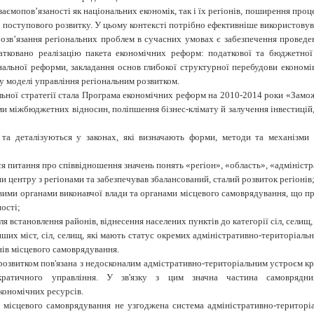
ємопов’язаності як національних економік, так і їх регіонів, поширення проце
о поступового розвитку. У цьому контексті потрібно ефективніше використовува
зв’язання регіональних проблем в сучасних умовах є забезпечення проведен
атковано реалізацію пакета економічних реформ: податкової та бюджетної
альної реформи, закладання основ глибокої структурної перебудови економік
у моделі управління регіональним розвитком.
ьної стратегії стала Програма економічних реформ на 2010-2014 роки «Замо
орми міжбюджетних відносин, поліпшення бізнес-клімату й залучення інвестицій
та деталізуються у законах, які визначають форми, методи та механізми 
ься питання про співвідношення значень понять «регіон», «область», «адмініст
ни центру з регіонами та забезпечував збалансований, сталий розвиток регіонів
ими органами виконавчої влади та органами місцевого самоврядування, що п
ості;
ля встановлення районів, віднесення населених пунктів до категорії сіл, селищ,
нших міст, сіл, селищ, які мають статус окремих адміністративно-територіал
нів місцевого самоврядування.
розвитком пов'язана з недосконалим адмістративно-територіальним устроєм кр
ократичного управління. У зв'язку з цим значна
частина
самоврядни
кономічних ресурсів.
а місцевого самоврядування не узгоджена
система
адміністративно-територі