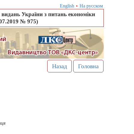
English
•
На русском
видань України з питань економіки
.07.2019 № 975)
Назад
Головна
иця