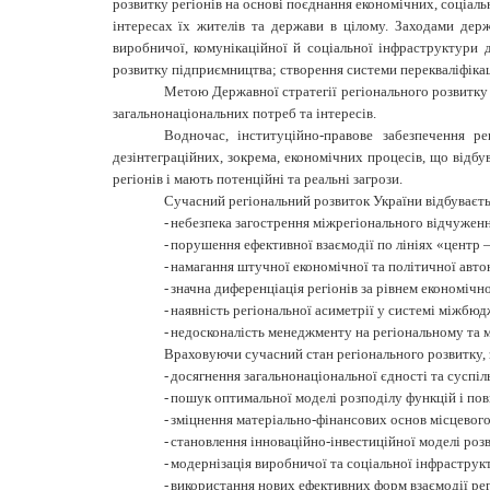
розвитку регіонів на основі поєднання економічних, соціаль
інтересах їх жителів та держави в цілому. Заходами дер
виробничої, комунікаційної й соціальної інфраструктури 
розвитку підприємництва; створення системи перекваліфіка
Метою Державної стратегії регіонального розвитку 
загальнонаціональних потреб та інтересів.
Водночас, інституційно-правове забезпечення ре
дезінтеграційних, зокрема, економічних про­цесів, що відб
регіонів і мають потенційні та реальні загрози.
Сучасний регіональний розвиток України відбуваєтьс
-
небезпека загострення міжрегіонального відчуження 
-
порушення ефективної взаємодії по лініях «центр –
-
намагання штучної економічної та політичної автон
-
значна диференціація регіонів за рівнем економічн
-
наявність регіональної асиметрії у системі міжбю
-
недосконалість менеджменту на регіональному та м
Враховуючи сучасний стан регіонального розвитку, 
-
досягнення загальнонаціональної єдності та суспі
-
пошук оптимальної моделі розподілу функцій і пов
-
зміцнення матеріально-фінансових основ місцевого
-
становлення інноваційно-інвестиційної моделі роз
-
модернізація виробничої та соціальної інфраструк
-
використання нових ефективних форм взаємодії рег