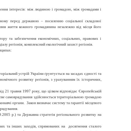
кнення інтересів: між людиною і громадою, між громадами і
леному перед державою – посиленню соціальної складової
рівня життя кожного громадянина незалежно від місця його
ору та забезпечення економічних, соціальних, правових і
алу регіонів; комплексний екологічний захист регіонів.
нципах:
торіальний устрій України ґрунтується на засадах єдності та
ономічного розвитку регіонів, з урахуванням їх історичних,
ід 21 травня 1997 року, що цілком відповідає Європейській
сцеве самоврядування здійснюється територіальною громадою
иконавчі органи. Закон визначає систему та гарантії місцевого
врядування.
.2005 р.) та Державна стратегія регіонального розвитку на
ових та інших заходів, спрямованих на досягнення сталого