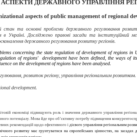
І АСПЕКТИ ДЕРЖАВНОГО УПРАВЛІННЯ Р
izational aspects of public management of regional d
стан та основні проблеми державного регулювання розвитку 
м в Україні. Досліджено правові засади та інституційний ме
сконалення державного регулювання розвитку регіонів.
lems concerning the state regulation of development of regions in Uk
 regulation of regions' development have been defined, the ways of i
nfluence on the development of regions have been analysed.
гулювання, розвиток регіону, управління регіональним розвитком.
egional development
.
світовій економіці підвищують роль і значення державного управління регіо
ного потенціалу. Мова йде про об’єк­тив­ну потребу підвищення конкурентоспр
певних рекомендацій щодо ефективного і
дієвого управління регіональним розви
чного розвитку має грун­туватися на європейських цінностях, на засадах д
 всіх мешканців регіону.