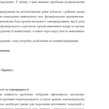
рядування. У зв'язку з цим виникає проблема розмежування
рядування на регіональному рівні (обласні і районні ради)
ня повноцінно виконувати своє функціональне призначення.
кономічна база органів місцевого
самоврядування, яка б дала
де функціонують одночасно
органи виконавчої влади та органи
енції їх компетенції, а також через відсутність виконавчих
держави, тому потребує розв'язання за такими напрямами:
ування;
 Україні»;
сті та самоврядності.
дчив наявність проблеми побудови ефективного механізму
ністративно-територіального устрою країни, взаємовідносин
рено необхідні умови для подолання негативних тенденцій у
стративно-територіального устрою, зміцнення ресурсного