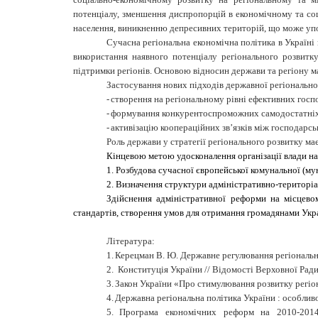
потенціалу, зменшення диспропорцій в економічному та соц
населення, виникненню депресивних територій, що може упов
Сучасна регіональна економічна політика в Україні
використання наявного потенціалу регіонального розвитку
підтримки регіонів. Основою відносин держави та регіону ма
Застосування нових підходів державної регіональної
-
створення на регіональному рівні ефективних госп
-
формування конкурентоспроможних самодостатніх 
-
активізацію коопераційних зв’язків між господарсь
Роль держави у стратегії регіонального розвитку м
Кінцевою метою
удосконалення організації влади на
1. Розбудова сучасної європейської комунальної (му
2. Визначення структури адміністративно-територіа
Здійснення адміністративної реформи на місцево
стандартів, створення умов для отримання громадянами Укр
Література:
1.
Керецман В. Ю. Державне регулювання регіональног
2.
Конституція України // Відомості Верховної Ради 
3.
Закон України «Про стимулювання розвитку регіоні
4.
Державна регіональна політика України : особливості
5.
Програма економічних реформ на 2010-2014