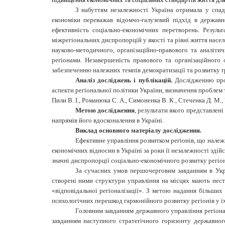
З набуттям незалежності Україна отримала у спад
економіки переважав відомчо-галузевий підхід в держав
ефективність соціально-економічних перетворень. Резуль
міжрегіональних диспропорцій у якості та рівні життя нас
науково-методичного, організаційно-правового та аналіт
регіонами. Незавершеність правового та організаційного
забезпеченню належних темпів демократизації та розвитку г
Аналіз досліджень і публікацій.
Дослідженню проб
аспекти регіональної політики України, визначення проблем т
Пили В. І., Романюка С. А., Симоненка В. К., Стеченка Д. М.,
Метою дослідження
, результати якого представлен
напрямів його вдосконалення в Україні.
Виклад основного матеріалу дослідження.
Ефективне управління розвитком регіонів, що належ
економічних відносин в Україні за роки її незалежності зді
значні диспропорції соціально-економічного розвитку регіон
За сучасних умов першочерговим завданням в Укра
створені ними структури управління на місцях мають нести
«відповідальної регіоналізації». З метою надання більших
психологічних перешкод гармонійного розвитку регіонів у їх
Головним завданням державного управління регіонал
завданням наступного стратегічного горизонту державног