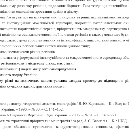
іальному розвитку регіонів, подолання бідності. Така тенденція потенційн
ільнити економічне зростання країни в цілому.
 має ґрунтуватися на конкурентних принципах та ринкових механізмах господ
 та інституційних можливостей територій, подоланні патерналістських очік
ють стати паритетність інтересів, пріоритетність саморозвитку, партнерство т
 політики та соціально-економічної політики регіонів в таких умовах має бути
одарських структур, орієнтованих на інтенсифікацію використання наявного м
виробничих регіональних систем інноваційного типу;
кими комплексами різних регіонів.
ає полягати у формуванні інституційного та макроекономічного середовища зба
 регіональному і місцевому рівнях має стати:
ніципальної) моделі місцевого самоврядування.
льного поділу України.
му рівні на визначених концептуальних засадах приведе до підвищення рі
аїни сучасних адміністра­тивних
послуг.
о розвитку: теоретичні аспекти: монографія / В. Ю. Керецман. – К. : Вид-во У
України. – 1996. – № 30. – С. 141
–
152.
в» // Відомості Верховної Ради України. – 2005. – № 51. – С. 548
–560
.
 та стратегічні прі­­­оритети : монографія / за ред. З. С. Варналія. – К. : НІСД, 
 роки «Заможне суспільство, конкурентоспроможна економіка, ефекти