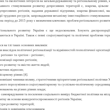
них та екологічних інтересів на загальнодержавному та регіональному рівнях,
жавного стимулювання розвитку депресивних територій є, зокрема, цільове
депресивних регіонів; надання державної підтримки, зокрема фінан­сової,
ції трудових ресурсів; запровадження механізму інвестиційного стимулювання
на період до 2015 року є визначення ключових проблем регіонального розвитку
гіонального розвитку України є ще недосконалим. Існують диспропорції 
уваються в Україні. Також є певні соціогуманітарні та політичні проблеми те
я на тлі таких основних викликів:
внаслідок полі­тич­ної регіоналізації та відмінностей геополітичної орієнтаці
 регіони» та «регіон – регіони»;
омізації окремих регіонів;
ого розвитку та якістю життя людей;
джетних відносин;
ісцевому рівнях [
4
].
зовнішні чинники впливу, стратегічними пріоритетами регіональної політики У
льного порозуміння в соціогуманітарному та суспільно-політичному середовищі
новажень на різних рівнях влади;
 самоврядування та посилення соціального виміру бюджетної політики на місц
витку як основи конкурентоспроможності регіонів України;
тури розвитку територій;
іонів із зовнішнім середовищем.