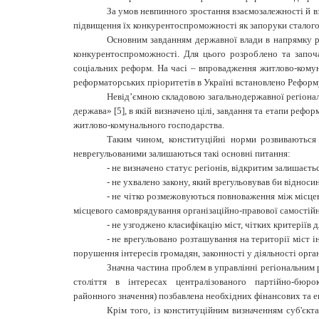
За умов невпинного зростання взаємозалежності й вза
підвищення їх конкурен­то­спроможності як запоруки сталог
Основним завданням державної влади в напрямку ро
конкурентоспроможності. Для цього розроблено та започ
соціальних реформ. На часі – впровадження житлово-комун
рефор­маторських пріоритетів в Україні встановлено Реформ
Невід’ємною складовою загальнодержавної регіонал
держава» [5], в якій визначено цілі, завдання та етапи реф
житлово-комунального господарства.
Таким чином, конституційні норми розвиваються 
неврегульованими залишаються такі основні питання:
-
не визначено статус регіонів, відкритим залишаєт
-
не ухвалено закону, який врегульовував би відноси
-
не чітко розмежовуються повноваження між місцев
місцевого самоврядування організаційно-правової самостійн
-
не узгоджено класифікацію міст, чітких критеріїв д
-
не врегульовано розташування на території міст і
порушення інтересів громадян, законності у діяльності орга
Значна частина проблем в управлінні регіональним 
століття в інтересах централізованого партійно-бюр
районного
значення)
позбавлена необхідних фінансових та е
Крім того, із конституційним визначенням суб'єкт