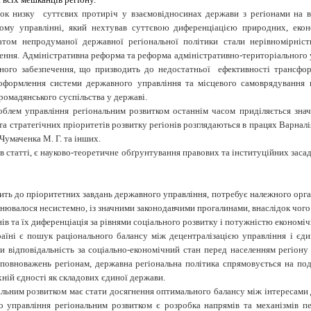
ок низку суттєвих протиріч у взаємовідносинах держави з регіонами на вс
ному управлінні, який нехтував суттєвою диференціацією природних, екон
татом непродуманої державної регіональної політики стали нерівномірніст
елення. Адміністративна реформа та реформа адміністративно-територіального
ичного забезпечення, що призводить до недостатньої ефективності трансф
 оформлення системи державного управління та місцевого самоврядування н
ромадянського суспільства у державі.
лем управління регіональним розвитком останнім часом приділяється значн
а стратегічних пріоритетів розвитку регіонів розглядаються в працях Варналія
 Чумаченка М. Г. та інших.
і в статті, є науково-теоретичне обґрунтування правових та інституційних зас
ить до пріоритетних завдань державного управління, потребує належного орг
йснювалося несистемно, із значними законодавчими прогалинами, внаслідок чого 
ів та їх диференціація за рівнями соціального розвитку і потужністю економіч
їні є пошук раціонального балансу між децентралізацією управління і єди
 відповідальність за соціально-економічний стан перед населенням регіону
 повноважень регіонам, державна регіональна політика спря­мовується на по
ній єдності як складових єдиної держави.
ьним розвитком має стати досягнення оптимального балансу між інтересами дер
о управління регіональним розвитком є розробка напрямів та механізмів 