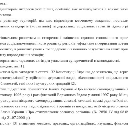
ості.
инатором інтересів усіх рівнів, особливо має активізуватися в точках зіт
ю тощо.
за розвитку територій, яка має відповідати ключовому завданню, постав
авних стандартів (нормативів) та державних соціальних гарантій гідного 
іональним розвитком є: створення і зміцнення єдиного економічного прост
ов соціально-економічного розвитку регіонів; ефективне використання потенці
 розвитку в ринкових умовах господарювання повинно базуватись на таких при
мету впровадження заходів;
 нормативно-правових актів для уникнення суперечностей в законодавстві;
конодавства
[1].
тком була закладена в статті 132 Конституції України, де зазначено, що тери
 децентралізації у здійсненні державної влади, збалансованості соціально-ек
бливостей, етнічних і культурних традицій [2].
ула підкріплена прийняттям Закону України «Про місцеве самоврядування» в
истопада 1996 року і ратифікованій Верховною Радою у липні 1997 року. Мі
рез органи місцевого самоврядування: сільські, селищні, міські ради та їхні в
 правового статусу і відповідальності органів та посадових осіб місцевого само
 Закон України «Про стимулювання розвитку регіонів» (№ 2850–IV від 08.09
ід 21.07.2006 р.).
іонів» [
3
] визначено комплекс правових, організаційних, наукових, фінанс