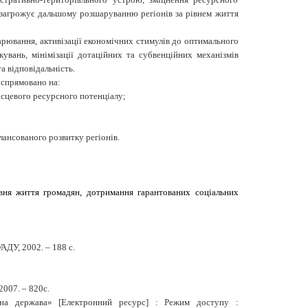
о загрожує дальшому розшаруванню регіонів за рівнем життя
арювання, активізації економічних стимулів до оптимального
увань, мінімізації дотаційних та субвенційних механізмів
а відповідальність.
 спрямовано на:
ісцевого ресурсного потенціалу;
лансованого розвитку регіонів.
вня життя громадян, дотримання гарантованих соціальних
АДУ, 2002. – 188 с.
2007. – 820с.
вна держава» [Електронний ресурс] : Режим доступу :