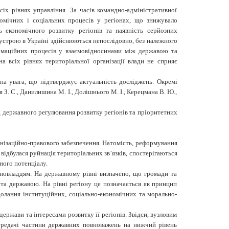
іх рівнях управління. За часів командно-адміністративної
омічних і соціальних процесів у регіонах, що знижувало
ь економічного розвитку регіонів та наявність серйозних
 устрою в Україні здійснюються непослідовно, без належного
ормаційних процесів у взаємовідносинами між державою та
а всіх рівнях територіальної організації влади не сприяє
а увага, що підтверджує актуальність досліджень. Окремі
 З. С., Данилишина М. І., Долішнього М. І., Керецмана В. Ю.,
ад державного регулювання розвитку регіонів та пріоритетних
анізаційно-правового забезпечення. Натомість, реформування
відбулася руйнація територіальних зв’язків, спостерігаються
ного потенціалу.
новладдям. На державному рівні визначено, що громади та
 та державою. На рівні регіону це позначається як принцип
долання інституційних, соціально-економічних та морально-
жави та інте­ресами розвитку її регіонів. Звідси, вузловим
передачі частини державних повноважень на нижчий рівень