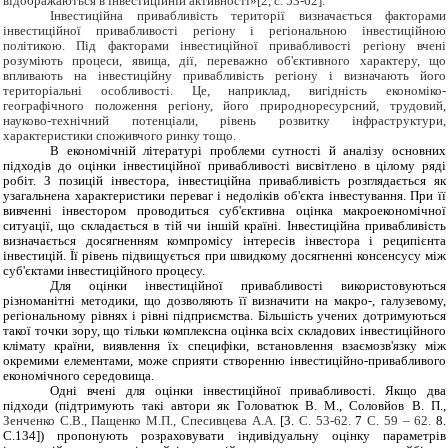
відображаються в інвестиційній активності»[2, с. 53-62].
Інвестиційна привабливість території визначається факторами
інвестиційної привабливості регіону і регіональною інвестиційною
політикою. Під факторами інвестиційної привабливості регіону вчені
розуміють процеси, явища, дії, переважно об'єктивного характеру, що
впливають на інвестиційну привабливість регіону і визначають його
територіальні особливості. Це, наприклад, вигідність економіко-
географічного положення регіону, його природноресурсний, трудовий,
науково-технічний потенціали, рівень розвитку інфраструктури,
характеристики споживчого ринку тощо.
В економічній літературі проблеми сутності й аналізу основних
підходів до оцінки інвестиційної привабливості висвітлено в цілому ряді
робіт. З позицій інвестора, інвестиційна привабливість розглядається як
узагальнена характеристики переваг і недоліків об'єкта інвестування. При її
вивченні інвестором проводиться суб'єктивна оцінка макроекономічної
ситуації, що складається в тій чи іншій країні. Інвестиційна привабливість
визначається досягненням компромісу інтересів інвестора і реципієнта
інвестицій. Її рівень підвищується при швидкому досягненні консенсусу між
суб'єктами інвестиційного процесу.
Для оцінки інвестиційної привабливості використовуються
різноманітні методики, що дозволяють її визначити на макро-, галузевому,
регіональному рівнях і рівні підприємства. Більшість учених дотримуються
такої точки зору, що тільки комплексна оцінка всіх складових інвестиційного
клімату країни, виявлення їх специфіки, встановлення взаємозв'язку між
окремими елементами, може сприяти створенню інвестиційно-привабливого
економічного середовища.
Одні вчені для оцінки інвестиційної привабливості. Якщо два
підходи (підтримують такі автори як Головатюк В. М., Соловйов В. П.,
Зенченко С.В., Пащенко М.П.,
Спесивцева А.А.
[3.
C
. 53-62.
7
С. 59 – 62.
8.
C
.134]) пропонують розраховувати індивідуальну оцінку параметрів