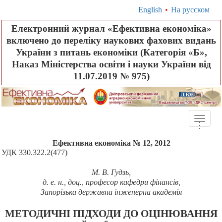
English
•
На русском
Електронний журнал «Ефективна економіка»
включено до переліку наукових фахових видань
України з питань економіки (Категорія «Б»,
Наказ Міністерства освіти і науки України від
11.07.2019 № 975)
Toggle
.
.
.
naviga
Ефективна економіка № 12, 2012
УДК 330.322.2(477)
М. В. Гудзь,
д. е. н., доц., професор кафедри фінансів,
Запорізька державна інженерна академія
МЕТОДИЧНІ ПІДХОДИ ДО ОЦІНЮВАННЯ