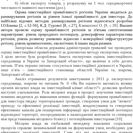
6) обсяг експорту товарів, у розрахунку на 1 чол. середньорічної
чисельності наявного населення (дол.).
Оцінка інвестиційної привабливості регіонів України зводиться до
ранжирування регіонів за рівнем їхньої привабливості для інвестора. До
найбільш відомих методик ранжирування регіонів відносяться розробки
І.О.Бланка [2, с.52-56], К.Д. Гурової [8, с.27],
Климахіної О. [9, с.39]
. Вказані
автори провели оцінку привабливості регіонів за п'ятьма синтетичними
параметрами: рівень природного потенціалу, демографічна характеристика
регіонів, рівень розвитку ринкових відносин і комерційної інфраструктури
регіону, рівень криміногенних, екологічних й інших видів ризиків.
Запорізька обласна державна адміністрація тривалий час проводить
оцінку інвестиційної привабливості за допомогою методу експертних оцінок.
З цією метою була розроблена Анкета експертних оцінок інвестиційного
середовища
в Україні та Запорізькій області
», що включає в себе десять
питань. П’ять перших питань стосуються інвестиційної діяльності в Україні,
інші п’ять – інвестиційного становища областей України та, зокрема,
Запорізької області.
Аналіз отриманих результатів анкетування у 2011 р. експертного
середовища, зокрема по питання № 6 «Як Ви оцінюєте вагомість впливу
органів місцевої влади на інвестиційний клімат області?» дозволив зробити
наступні узагальнення. Роль місцевої влади в процесі залучення інвестицій
повинна зводитися до виконання певних функцій: формування привабливого
для інвестора іміджу територіальної громади; створення умов для "легкого"
приходу та ефективної реалізації інвестицій; конденсування та створення
ефективних каналів для поширення інформації про інвестиційний потенціал
відповідної території; посередництво в налагодженні контактів та співпраці
між представниками місцевого бізнесу і потенційними інвесторами [10].
Місцева влада як глобальний менеджер локальних соціальних
процесів справляє визначальний вплив на формування умов, необхідних для
ефективної реалізації інвестицій. Саме від неї залежить, чи зуміють