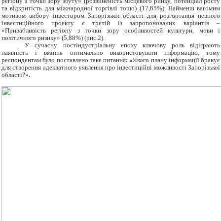
регіону з точки зору збуту» (розвиненість місцевого ринку, потенціал росту
та відкритість для міжнародної торгівлі тощо) (17,65%). Найменш вагомим
мотивом вибору інвестором Запорізької області для розгортання певного
інвестиційного проекту є третій із запропонованих варіантів –
«Привабливість регіону з точки зору особливостей культури, мови і
політичного ризику» (5,88%) (рис.2).
У сучасну постіндустріальну епоху ключову роль відіграють
наявність і вміння оптимально використовувати інформацію, тому
респондентам було поставлено таке питання
: «
Якого плану інформації бракує
для створення адекватного уявлення про інвестиційні можливості Запорізької
області?»
.