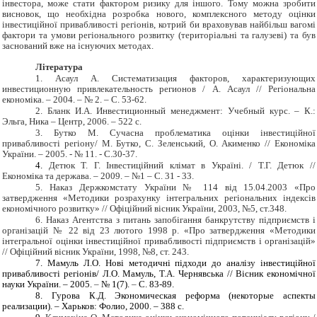
інвестора, може стати фактором ризику для іншого. Тому можна зробити
висновок, що необхідна розробка нового, комплексного методу оцінки
інвестиційної привабливості регіонів, котрий би враховував найбільш вагомі
фактори та умови регіонального розвитку (територіальні та галузеві) та був
заснований вже на існуючих методах.
Література
1.
Асаул А. Систематизац
и
я факторов, характеризующих
инвестиционную привлекательность регионов / А. Асаул // Регіональна
економіка. – 2004. – № 2. – C. 53-62.
2.
Бланк И.А. Инвестиционный менеджмент: Учебный курс. – К.:
Эльга, Ника – Центр, 2006. – 522 с.
3.
Бутко М. Сучасна проблематика оцінки інвестиційної
привабливості регіону/ М. Бутко, С. Зеленський, О. Акименко // Економіка
України. – 2005. - № 11. - С.30-37.
4.
Детюк Т. Г. Інвестиційний клімат в Україні. / Т.Г. Детюк //
Економіка та держава. – 2009. – №1 – С. 31 - 33.
5.
Наказ Держкомстату України № 114 від 15.04.2003 «Про
затвердження «Методики розрахунку інтегральних регіональних індексів
економічного розвитку» // Офіційний вісник України, 2003, №5, ст.348.
6.
Наказ Агентства з питань запобігання банкрутству підприємств і
організацій № 22 від 23 лютого 1998 р. «Про затвердження «Методики
інтегральної оцінки інвестиційної привабливості підприємств і організацій»
// Офіційний вісник України, 1998, №8, ст. 243.
7.
Мамуль Л.О. Нові методичні підходи до аналізу інвестиційної
привабливості регіонів/ Л.О. Мамуль, Т.А. Чернявська // Вісник економічної
науки України. – 2005.
–
№ 1(7).
–
С. 83-89.
8.
Гурова К.Д. Экономическая реформа (некоторые аспекты
реализации). – Харьков: Фолио, 2000. – 388 с.