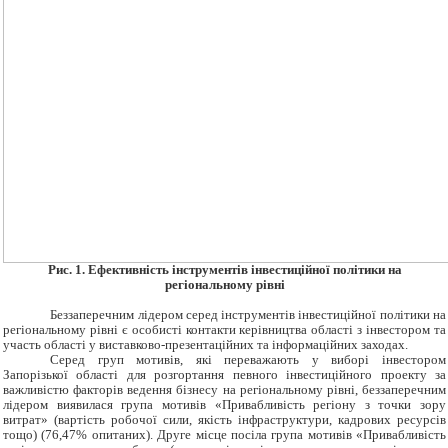
Рис.
1. Ефективність інструментів інвестиційної політики на
регіональному рівні
Беззаперечним лідером серед інструментів інвестиційної політики на
регіональному рівні є особисті контакти керівництва області з інвестором та
участь області у виставково-презентаційних та інформаційних заходах.
Серед груп мотивів, які переважають у виборі інвестором
Запорізької області для розгортання певного інвестиційного проекту за
важливістю факторів ведення бізнесу на регіональному рівні, беззаперечним
лідером виявилася група мотивів «Привабливість регіону з точки зору
витрат» (вартість робочої сили, якість інфраструктури, кадрових ресурсів
тощо) (76,47% опитаних). Друге місце посіла група мотивів «Привабливість