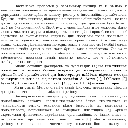
Постановка проблеми у загальному вигляді та її зв'язок із
важливими науковими чи практичними завданнями
. Головною умовою
формування інвестиційного клімату регіону є інвестиційна привабливість.
Будь-яке, навіть незначне, підвищення інвестиційної привабливості – це крок
до виходу із кризи, яка охопила нашу країну, і цих кроків має бути багато,
щоб це був динамічний стійкий рух уперед. Здійснити це можливо, тільки
якщо комплексно керувати підвищенням інвестиційної привабливості, а щоб
адекватно та систематично керувати цим процесом треба правильно і
комплексно оцінювати рівень інвестиційної привабливості. Для цього існує
велика кількість різноманітних методик, кожна з яких має свої слабкі і сильні
сторони і вибір однієї з них може бути і таки є проблемою. Оцінка та
прогнозування інвестиційної привабливості регіону показують можливості
забезпечення зростання темпів розвитку регіону, що є об’єктивною
необхідністю сьогодення.
Аналіз останніх досліджень та публікацій:
О
цінка інвестиційної
привабливості регіонів України зводиться до ранжирування регіонів за
рівнем їхньої привабливості для інвестора, до найбільш відомих методик
ранжирування регіонів відносяться розробки А. Асаул [1], І.О.Бланка [2],
Бутко М., Зеленський С., Акименко О.
[3],
Детюк Т. Г.
[4] та інших авторів.
Мета статті.
Метою статті є аналіз існуючих методичних підходів
до оцінки інвестиційної привабливості регіону.
Виклад основного матеріалу дослідження.
Категорія «інвестиційна
привабливість регіону» нормативно-правовою базою визначається як
«відповідність регіону основним цілям інвесторів, що полягають у
прибутковості, безризиковості та ліквідності інвестицій» [5]; «рівень
задоволення фінансових, виробничих, організаційних та інших вимог чи
інтересів інвестора щодо конкретного регіону» [6]; або як «становище
регіону в той чи інший момент часу, тенденції його розвитку, що