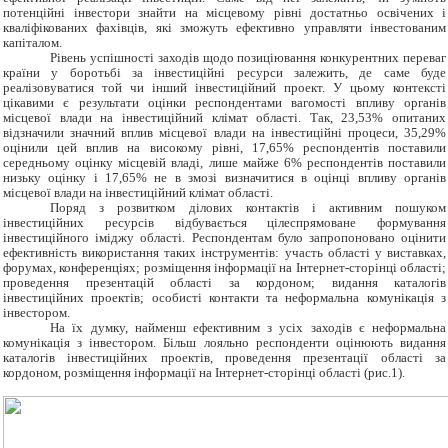
потенційні інвестори знайти на місцевому рівні достатньо освічених і
кваліфікованих фахівців, які зможуть ефективно управляти інвестованим
капіталом.
Рівень успішності заходів щодо позиціювання конкурентних переваг
країни у боротьбі за інвестиційні ресурси залежить, де саме буде
реалізовуватися той чи інший інвестиційний проект. У цьому контексті
цікавими є результати оцінки респондентами вагомості впливу органів
місцевої влади на інвестиційний клімат області. Так, 23,53% опитаних
відзначили значний вплив місцевої влади на інвестиційні процеси, 35,29%
оцінили цей вплив на високому рівні, 17,65% респондентів поставили
середньому оцінку місцевій владі, лише майже 6% респондентів поставили
низьку оцінку і 17,65% не в змозі визначитися в оцінці впливу органів
місцевої влади на інвестиційний клімат області.
Поряд з розвитком ділових контактів і активним пошуком
інвестиційних ресурсів відбувається цілеспрямоване формування
інвестиційного іміджу області. Респондентам було запропоновано оцінити
ефективність використання таких інструментів: участь області у виставках,
форумах, конференціях; розміщення інформації на Інтернет-сторінці області;
проведення презентацій області за кордоном; видання каталогів
інвестиційних проектів; особисті контакти та неформальна комунікація з
інвестором.
На їх думку, найменш ефективним з усіх заходів є неформальна
комунікація з інвестором. Більш лояльно респонденти оцінюють видання
каталогів інвестиційних проектів, проведення презентації області за
кордоном, розміщення інформації на Інтернет-сторінці області (рис.1).