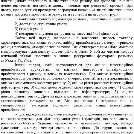
інвестиційного потенціалу й інвестиційного ризику, що дозволяє найбільш
повно визначити значимість даних чинників при реалізації проекту. При
цьому, пропонується проводити розрахунок показника якості інвестиційного
клімату, що дасть можливість ранжувати території на наступні групи:
1)
найбільш сприятливі умови для розвитку інвестиційної діяльності;
2)
достатньо сприятливі умови;
3)
середні умови;
4)
несприятливі умови для розвитку інвестиційної діяльності.
Тобто цей підхід засновано на виявленні якогось фактору,
характеристики, яка визначає інвестиційну привабливість регіону: «ринкова
реакція регіонів», «імідж регіонів» тощо. Він є універсальним і його можливо
використовувати для аналізу систем різного рівня. У той же час він ігнорує
існуючий зв'язок інвестицій з іншими ресурсними факторами розвитку
суб’єктів України.
Інший підхід, який застосовується для оцінки інвестиційної
привабливості, ґрунтується на вивченні інвестором співвідношення
прибутковості і ризику, а також їх взаємозв'язку. Для оцінки інвестиційної
привабливості регіонів запропоновано використання п'яти груп показників: 1)
оцінка економічного розвитку регіону; 2) оцінка рівня розвитку інвестиційної
інфраструктури; 3) оцінка демографічної характеристики регіону; 4) оцінка
рівня розвитку ринкових відносин та інфраструктури; 5) оцінка
інвестиційного ризику. Другий підхід
дозволяє оцінити більшість показників
статистичними методами та ін. Він має також і недоліки, такі як
«непрозорість»
методики виділення факторних ознак інвестиційної
привабливості.
У цих підходах провідними методами дослідження можна виявити ті,
які застосовуються для діагностування умов і факторів, що впливають на
розвиток суб’єктів України: економіко – математичні методи; методи
факторного аналізу; методи експертних оцінок. До групи економіко-
математичних методів входять: кореляційний і дисперсійний аналізи; методи