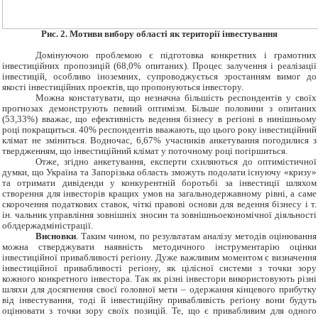
Рис.
2. Мотиви вибору області як території інвестування
Домінуючою проблемою є підготовка конкретних і грамотних
інвестиційних пропозицій (68,0% опитаних). Процес залучення і реалізації
інвестицій, особливо іноземних, супроводжується зростанням вимог до
якості інвестиційних проектів, що пропонуються інвестору.
Можна констатувати, що незначна більшість респондентів у своїх
прогнозах демонструють певний оптимізм. Більше половини з опитаних
(53,33%) вважає, що ефективність ведення бізнесу в регіоні в нинішньому
році покращиться. 40% респондентів вважають, що цього року інвестиційний
клімат не зміниться. Водночас, 6,67% учасників анкетування погодилися з
твердженням, що інвестиційний клімат у поточному році погіршиться.
Отже, згідно анкетування, експерти схиляються до оптимістичної
думки, що Україна та Запорізька область зможуть подолати існуючу «кризу»
та отримати дивіденди у конкурентній боротьбі за інвестиції шляхом
створення для інвесторів кращих умов на загальнодержавному рівні, а саме
скорочення податкових ставок, чіткі правові основи для ведення бізнесу і т.
ін. чальник управління зовнішніх зносин та зовнішньоекономічної діяльності
облдержадміністрації.
Висновки
.
Таким чином, по результатам аналізу методів оцінювання
можна стверджувати наявність методичного інструментарію оцінки
інвестиційної привабливості регіону. Дуже важливим моментом є визначення
інвестиційної привабливості регіону, як цілісної системи з точки зору
кожного конкретного інвестора. Так як різні інвестори використовують різні
шляхи для досягнення своєї головної мети – одержання кінцевого прибутку
від інвестування, тоді й інвестиційну привабливість регіону вони будуть
оцінювати з точки зору своїх позицій. Те, що є привабливим для одного