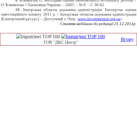
9.
Климахіна О. Методика оцінки економічного потенціалу регіону /
О. Климахіна // Економіка України. – 2005. – № 8. – С.38-42.
10.
Запорізька обласна державна адміністрація. Експертна оцінка
інвестиційного клімату 2011 р. / Запорізька обласна державна адміністрація
[
Електронний ресурс
]
. – Доступний з:
<
http
:
www
.
investmentzp
.
org
.
ua
>
Стаття надійшла до редакції
21
.12.2012р.
Вгору
ТОВ "ДКС Центр"