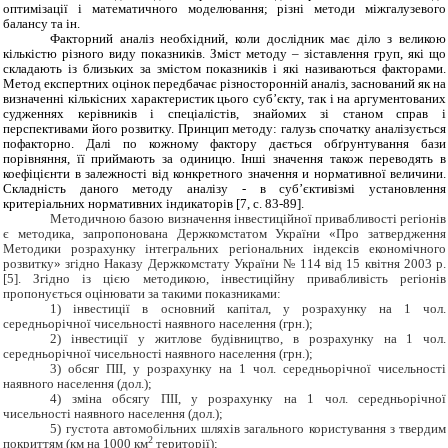
оптимізації і математичного моделювання; різні методи міжгалузевого
балансу та ін.
Факторний аналіз необхідний, коли дослідник має діло з великою
кількістю різного виду показників. Зміст методу – зіставлення груп, які що
складають із близьких за змістом показників і які називаються факторами.
Метод експертних оцінок передбачає різносторонній аналіз, заснований як на
визначенні кількісних характеристик цього суб’єкту, так і на аргументованих
судженнях керівників і спеціалістів, знайомих зі станом справ і
перспективами його розвитку. Принцип методу: галузь спочатку аналізується
пофакторно. Далі по кожному фактору дається обґрунтування бази
порівняння, її приймають за одиницю. Інші значення також переводять в
коефіцієнти в залежності від конкретного значення и нормативної величини.
Складність даного методу аналізу - в суб’єктивізмі установлення
критеріальних нормативних індикаторів [7, с. 83-89].
Методичною базою визначення інвестиційної привабливості регіонів
є методика, запропонована Держкомстатом України «Про затвердження
Методики розрахунку інтегральних регіональних індексів економічного
розвитку» згідно Наказу Держкомстату України № 114 від 15 квітня 2003 р.
[5]. Згідно із цією методикою, інвестиційну привабливість регіонів
пропонується оцінювати за такими показниками:
1) інвестиції в основний капітал, у розрахунку на 1 чол.
середньорічної чисельності наявного населення (грн.);
2) інвестиції у житлове будівництво, в розрахунку на 1 чол.
середньорічної чисельності наявного населення (грн.);
3) обсяг ПІІ, у розрахунку на 1 чол. середньорічної чисельності
наявного населення (дол.);
4) зміна обсягу ПІІ, у розрахунку на 1 чол. середньорічної
чисельності наявного населення (дол.);
5) густота автомобільних шляхів загального користування з твердим
2
покриттям (км на 1000 км
території);