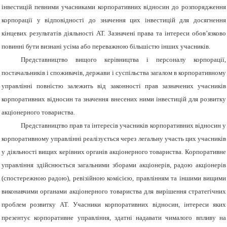
інвестицій певними учасниками корпоративних відносин до розпорядження
корпорації у відповідності до значення цих інвестицій для досягнення
кінцевих результатів діяльності АТ. Зазначені права та інтереси обов’язково
повинні бути визнані усіма або переважною більшістю інших учасників.
Представництво вищого керівництва і персоналу корпорації,
постачальників і споживачів, держави і суспільства загалом в корпоративному
управлінні повністю залежить від законності прав зазначених учасників
корпоративних відносин та значення внесених ними інвестицій для розвитку
акціонерного товариства.
Представництво прав та інтересів учасників корпоративних відносин у
корпоративному управлінні реалізується через легальну участь цих учасників
у діяльності вищих керівних органів акціонерного товариства. Корпоративне
управління здійснюється загальними зборами акціонерів, радою акціонерів
(спостережною радою), ревізійною комісією, правлінням та іншими вищими
виконавчими органами акціонерного товариства для вирішення стратегічних
проблем розвитку АТ. У
часники корпоративних відносин, інтереси яких
презентує корпоративне управління, здатні надавати чималого впливу на