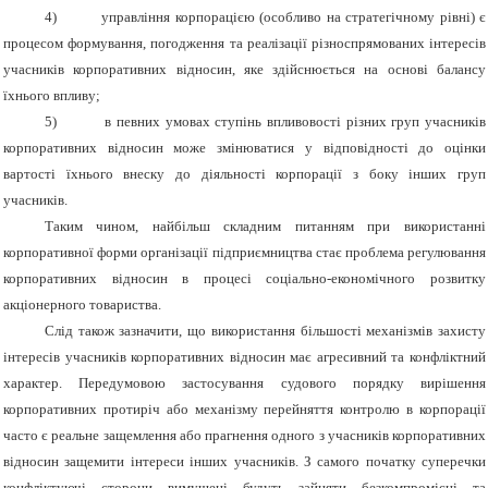
4)
управління корпорацією (особливо на стратегічному рівні) є
процесом формування, погодження та реалізації різноспрямованих інтересів
учасників корпоративних відносин, яке здійснюється на основі балансу
їхнього впливу;
5)
в певних умовах ступінь впливовості різних груп учасників
корпоративних відносин може змінюватися у відповідності до оцінки
вартості їхнього внеску до діяльності корпорації з боку інших груп
учасників.
Таким чином, найбільш складним питанням при використанні
корпоративної форми організації підприємництва стає проблема регулювання
корпоративних відносин в процесі соціально-економічного розвитку
акціонерного товариства.
Слід також зазначити, що використання більшості механізмів захисту
інтересів учасників корпоративних відносин має агресивний та конфліктний
характер. Передумовою застосування судового порядку вирішення
корпоративних протиріч або механізму перейняття контролю в корпорації
часто є реальне защемлення або прагнення одного з учасників корпоративних
відносин защемити інтереси інших учасників. З самого початку суперечки
конфліктуючі сторони вимушені будуть зайняти безкомпромісні та