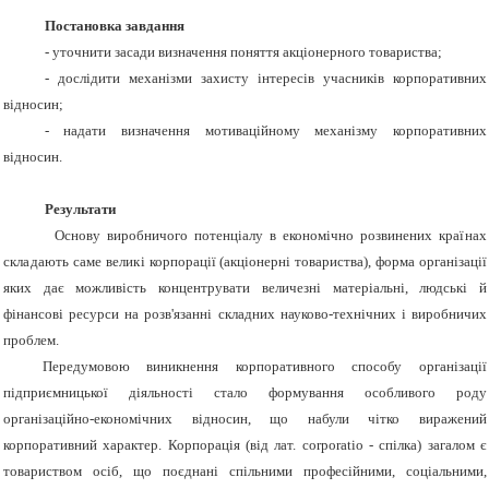
Постановка завдання
- уточнити засади визначення поняття акціонерного товариства;
- дослідити механізми захисту інтересів учасників корпоративних
відносин;
- надати визначення мотиваційному механізму корпоративних
відносин.
Результати
Основу виробничого потенціалу в економічно розвинених
країнах
складають
саме
великі
корпорації (акціонерні товариства), форма організації
яких дає можливість концентрувати величезні матеріальні, людські й
фінансові ресурси на розв'язанні складних науково-технічних і виробничих
проблем.
Передумовою виникнення корпоративного способу організації
підприємницької діяльності стало формування особливого роду
організаційно-економічних відносин, що набули чітко виражений
корпоративний характер. Корпорація (від лат. corporatio - спілка) загалом є
товариством осіб, що поєднані спільними професійними, соціальними,