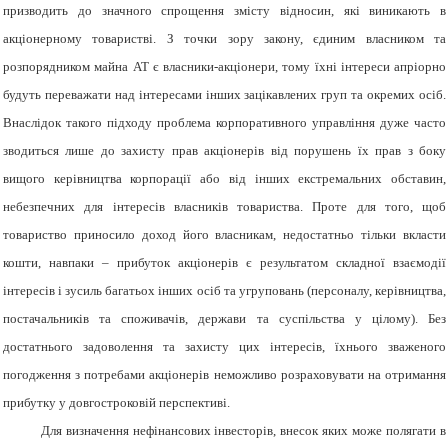
призводить до значного спрощення змісту відносин, які виникають в
акціонерному товаристві. З точки зору закону, єдиним власником та
розпорядником майна АТ є власники-акціонери, тому їхні інтереси апріорно
будуть переважати над інтересами інших зацікавлених груп та окремих осіб.
Внаслідок такого підходу проблема корпоративного управління дуже часто
зводиться лише до захисту прав акціонерів від порушень їх прав з боку
вищого керівництва корпорації або від інших екстремальних обставин,
небезпечних для інтересів власників товариства. Проте для того, щоб
товариство приносило доход його власникам, недостатньо тільки вкласти
кошти, навпаки – прибуток акціонерів є результатом складної взаємодії
інтересів і зусиль багатьох інших осіб та угруповань (персоналу, керівництва,
постачальників та споживачів, держави та суспільства у цілому). Без
достатнього задоволення та захисту цих інтересів, їхнього зваженого
погодження з потребами акціонерів неможливо розраховувати на отримання
прибутку у довгостроковій перспективі.
Для визначення нефінансових інвесторів, внесок яких може полягати в