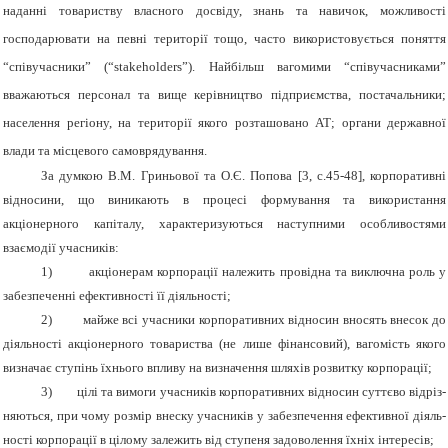
наданні товариству власного досвіду, знань та навичок, можливості
господарювати на певні території тощо, часто використовується
поняття
“співучасники” (“stakeholders”). Найбільш вагомими “співучасниками”
вважаються персонал та вище керівництво підприємства, постачальники;
населення регіону, на території якого розташовано АТ; органи державної
влади та місцевого самоврядування.
За думкою В.М. Гриньової та О.Є. Попова
[
3, с.45-48
]
, корпоративні
відносини, що виникають в процесі формування та використання
акціонерного капіталу, характеризуються наступними особливостями
взаємодії учасників:
1)
акціонерам корпорації належить провідна та виключна роль у
забезпеченні ефективності її діяльності;
2)
майже всі учасники корпоративних відносин вносять внесок до
діяльності акціонерного товариства (не лише фінансовий), вагомість якого
визначає ступінь їхнього впливу на визначення шляхів розвитку корпорації;
3)
цілі та вимоги учасників корпоративних відносин суттєво відріз-
няються, при чому розмір внеску учасників у забезпечення ефективної діяль-
ності корпорації в цілому залежить від ступеня задоволення їхніх інтересів;