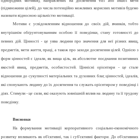
однорідних мотивів),
направлених
на досягнення тієї або
іншої
мети
(підмножини цілей), до числа потенційно можливих корисних
мотивів
будемо
називати
відносною щільністю мотивації.
Мотиви є усвідомленням відношення до своїх дій, вчинків, тобто
внутрішнім обґрунтовуванням особою її поведінки, стану готовності до
певних дій. Цінності - це уява людини про значення для неї різних явищ,
предметів, мети життя, праці, а також про заходи досягнення цілей. Однією з
форм цінностей є ідеали, як вища ціль, як абсолютне поєднання позитивних
якостей явищ, предметів, особистостей. Ціннісні орієнтири - це стале
відношення до сукупності матеріальних та духовних благ, цінностей, ідеалів,
які спонукають людину до їх досягнення та служать орієнтиром у поведінці і
діях. Стимули - це сили, які оказують зовнішній вплив на людину та її трудову
поведінку.
Висновки
На формування мотивації корпоративного соціально-економічного
розвитку впливають як об'єктивні, так і суб'єктивні фактори. До об'єктивних