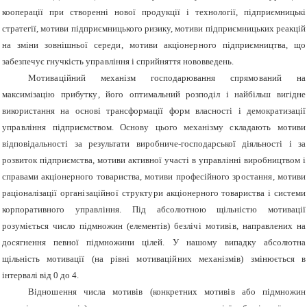
кооперації
при
створенні нової продукції і технології, підприємницькі
стратегії, мотиви підприємницького ризику, мотиви підприємницьких реакцій
на зміни зовнішньої
середи
, мотиви
акціонерного
підприємництва, що
забезпечує гнучкість
управління
і сприйняття нововведень.
Мотиваційний
механізм господарювання
спрямований
на
максимізацію
прибутку
, його оптимальний розподіл і найбільш вигідне
використання на основі трансформації форм власності і демократизації
управління
підприємством. Основу цього механізму
складають
мотиви
відповідальності за результати виробниче-господарської діяльності і за
розвиток підприємства, мотиви активної участі в
управлінні
виробництвом і
справами акціонерного товариства, мотиви професійного
зростання
, мотиви
раціоналізації
організаційної структури
акціонерного товариства і системи
корпоративного
управління
. Під абсолютною щільністю мотивації
розуміється число підмножин (елементів)
безлічі
мотивів
,
направлених
на
досягнення певної підмножини цілей. У нашому випадку абсолютна
щільність мотивації (на рівні
мотиваційних
механізмів) змінюється в
інтервалі від 0 до 4.
Відношення
числа мотивів (конкретних
мотивів
або підмножин