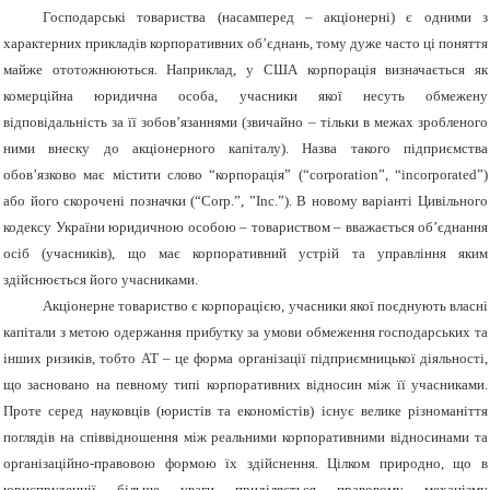
Господарські товариства (насамперед – акціонерні) є одними з
характерних прикладів корпоративних об’єднань, тому дуже часто ці поняття
майже ототожнюються. Наприклад, у США корпорація визначається як
комерційна юридична особа, учасники якої несуть обмежену
відповідальність за її зобов’язаннями (звичайно – тільки в межах зробленого
ними внеску до акціонерного капіталу). Назва такого підприємства
обов’язково має містити слово “корпорація” (“corporation”, “incorporated”)
або його скорочені позначки (“Corp.”, ”Inc.”). В новому варіанті Цивільного
кодексу України юридичною
особою – товариством – вважається об’єднання
осіб (учасників), що має корпоративний устрій та управління яким
здійснюється його учасниками.
Акціонерне товариство є корпорацією, учасники якої поєднують власні
капітали з метою одержання прибутку за умови обмеження господарських та
інших ризиків, тобто АТ – це форма організації підприємницької діяльності,
що засновано на певному типі корпоративних відносин між її учасниками.
Проте серед науковців (юристів та економістів) існує велике різноманіття
поглядів на співвідношення між реальними корпоративними відносинами та
організаційно-правовою формою їх здійснення. Цілком природно, що в
юриспруденції більше уваги приділяється правовому механізму