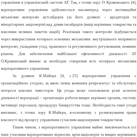
управління в управлінській системі АТ. Так, з точки зору О. Краковського [4],
корпоративне управління здійснюється насамперед через мотиваційні
механізми контролю аутсайдерів (за його думкою – кредиторів та
мінорітарних акціонерів) над діями інсайдерів (вищі керівники товариства та
власники великих пакетів акцій). Реалізація такого контролю відбувається
через використання чотирьох основних механізмів: внутрішнього непрямого
контролю; укладання угод; правового та регулятивного регулювання; неявних
рішень. Для забезпечення найбільшої ефективності діяльності АТ
О.Краковський вважає за необхідне створення всіх чотирьох механізмів
корпоративного управління.
За думкою К.Майера [4, с.25] корпоративне управління є
організаційною угодою, за якою певна компанія репрезентує та обслуговує
інтереси власних інвесторів. Ця угода може охоплювати різні аспекти
діяльності корпорації – організацію роботи вищих керівних органів, систему
мотивації персоналу, процедуру банкрутства тощо. Необхідність такої угоди
випливає, з точки зору К.Майера, в-основному з розмежування права
власності від процесу управління сучасним акціонерним товариством.
Таким чином, з корпоративного управління майже виключаються усі
інші учасники корпоративних відносин, крім акціонерів та вищих керівників.