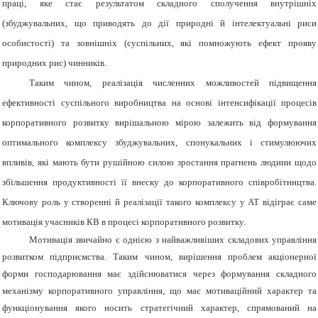
праці, яке стає результатом складного сполучення внутрішніх
(збуджувальних, що приводять до дії природні й інтелектуальні риси
особистості) та зовнішніх (суспільних, які помножують ефект прояву
природних рис) чинників.
Таким чином, реалізація численних можливостей підвищення
ефективності суспільного виробництва на основі інтенсифікації процесів
корпоративного розвитку вирішальною мірою залежить від формування
оптимального комплексу збуджувальних, спонукальних і стимулюючих
впливів, які мають бути рушійною силою зростання прагнень людини щодо
збільшення продуктивності її внеску до корпоративного співробітництва.
Ключову роль у створенні й реалізації такого комплексу у АТ відіграє саме
мотивація учасників КВ в процесі корпоративного розвитку.
Мотивація звичайно є однією з найважливіших складових управління
розвитком підприємства.
Таким чином, вирішення проблем акціонерної
форми господарювання має здійснюватися через формування складного
механізму корпоративного управління, що має мотиваційний характер та
функціонування якого носить стратегічний характер, спрямований на