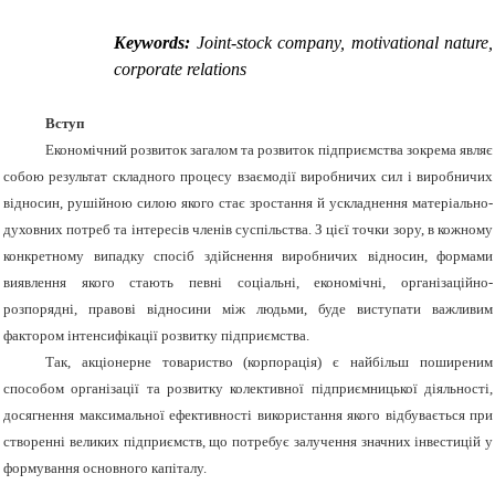
Keywords
:
Joint-stock company, motivational nature,
corporate relations
Вступ
Економічний розвиток загалом та розвиток підприємства зокрема являє
собою результат складного процесу взаємодії виробничих сил і виробничих
відносин, рушійною силою якого стає зростання й ускладнення матеріально-
духовних потреб та інтересів членів суспільства. З цієї точки зору, в кожному
конкретному випадку спосіб здійснення виробничих відносин, формами
виявлення якого стають певні соціальні, економічні, організаційно-
розпорядні, правові відносини між людьми, буде виступати важливим
фактором інтенсифікації розвитку підприємства.
Так, акціонерне товариство (корпорація) є найбільш поширеним
способом організації та розвитку колективної підприємницької діяльності,
досягнення максимальної ефективності використання якого відбувається при
створенні великих підприємств, що потребує залучення значних інвестицій у
формування основного капіталу.