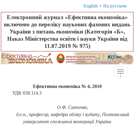
English
•
На русском
Електронний журнал «Ефективна економіка»
включено до переліку наукових фахових видань
України з питань економіки (Категорія «Б»,
Наказ Міністерства освіти і науки України від
11.07.2019 № 975)
Toggle
.
.
.
naviga
Ефективна економіка № 4, 2010
УДК 658.114.3
О.Ф. Савченко,
д.е.н., професор, кафедра обліку і аудиту, Полтавський
університет споживчої кооперації України