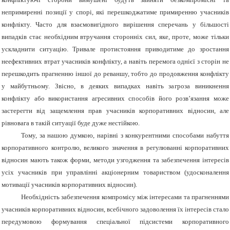
непримиренні позиції у спорі, які перешкоджатиме примиренню учасників
конфлікту. Часто для взаємовигідного вирішення сперечань у більшості
випадків стає необхідним втручання сторонніх сил, яке, проте, може тільки
ускладнити ситуацію. Тривале протистояння приводитиме до зростання
неефективних втрат учасників конфлікту, а навіть перемога однієї з сторін не
перешкодить прагненню іншої до реваншу, тобто до продовження конфлікту
у майбутньому.
Звісно
, в деяких випадках навіть
загроза
виникнення
конфлікту або використання агресивних
способів
його розв’язання може
застерегти від защемлення прав учасників корпоративних відносин, але
рівновага в такій ситуації буде дуже нестійкою.
Тому, за нашою думкою, нарівні з конкурентними способами набуття
корпоративного контролю, великого значення в регулюванні корпоративних
відносин мають також форми, методи узгодження та забезпечення інтересів
усіх учасників при управлінні акціонерним товариством (удосконалення
мотивації учасників корпоративних відносин).
Необхідність забезпечення компромісу між інтересами та прагненнями
учасників корпоративних відносин, всебічного задоволення їх інтересів стало
передумовою формування спеціальної підсистеми корпоративного