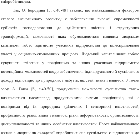
співробітництва.
Так, О. Бородина [5, с.48-49] вважає, що найважливішим фактором
сталого економічного розвитку є забезпечення високої спроможності
суб’єктів господарювання до здійснення якісних і структурних
трансформацій, можливості яких обумовлюються наявним людським
капіталом, тобто здатністю учасників підприємства до цілеспрямованої
участі у соціально-економічних процесах. Людський капітал являє собою
сукупність втілених у працівниках та інших учасниках підприємства
потенційних можливостей щодо забезпечення індивідуального й суспільного
доходу відповідно до природних і набутих якостей, знань і навичок. З точки
зору А. Гоша [6,
с.49-50], продуктивні можливості суспільства також
визначаються насамперед продуктивними силами працівників, які є
похідними від їх природних (фізичних і сенсорних) властивостей,
професійного рівня, вмінь і навичок, рівня інформованості, організованості,
дисциплінованості та інших особистих властивостей. Проте найважливішою
ознакою людини як складової виробничих сил суспільства є відношення до