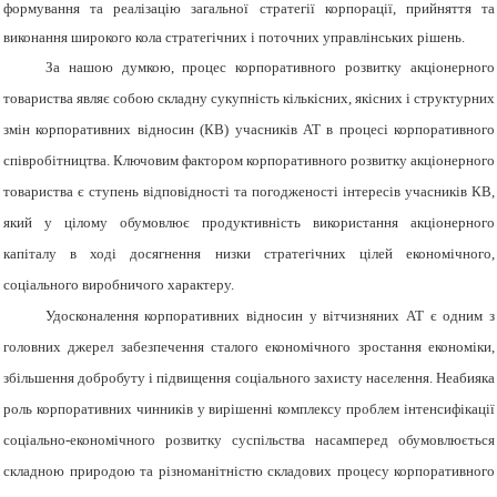
формування та реалізацію загальної стратегії корпорації, прийняття та
виконання широкого кола стратегічних і поточних управлінських рішень.
За нашою думкою, процес корпоративного розвитку акціонерного
товариства являє собою складну сукупність кількісних, якісних і структурних
змін корпоративних відносин (КВ) учасників АТ в процесі корпоративного
співробітництва. Ключовим фактором корпоративного розвитку акціонерного
товариства є ступень відповідності та погодженості інтересів учасників КВ,
який у цілому обумовлює продуктивність використання акціонерного
капіталу в ході досягнення низки стратегічних цілей економічного,
соціального виробничого характеру.
Удосконалення корпоративних відносин у вітчизняних АТ є одним з
головних джерел забезпечення сталого економічного зростання економіки,
збільшення добробуту і підвищення соціального захисту населення. Неабияка
роль корпоративних чинників у вирішенні комплексу проблем інтенсифікації
соціально-економічного розвитку суспільства насамперед обумовлюється
складною природою та різноманітністю складових процесу корпоративного