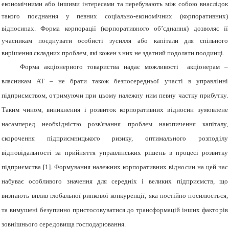
економічними або іншими інтересами та перебувають між собою внаслідок
такого поєднання у певних соціально-економічних (корпоративних)
відносинах. Форма корпорації (корпоративного об’єднання) дозволяє її
учасникам поєднувати особисті зусилля або капітали для спільного
вирішення складних проблем, які кожен з них не здатний подолати поодинці.
Форма акціонерного товариства надає можливості акціонерам –
власникам АТ – не брати також безпосередньої участі в
управлінні
підприємством,
отримуючи
при
цьому належну ним певну частку прибутку.
Таким чином, виникнення і розвиток корпоративних
відносин
зумовлене
насамперед необхідністю розв'язання проблем накопичення капіталу,
скорочення підприємницького ризику,
оптимального розподілу
відповідальності за прийняття
управлінських
рішень
в процесі розвитку
підприємства [1]. Формування належних корпоративних
відносин
на цей час
набуває особливого значення для середніх і
великих
підприємств, що
визнають
вплив глобальної ринкової конкуренції, яка постійно
посилюється,
та вимушені безупинно пристосовуватися до трансформацій інших
факторів
зовнішнього
середовища
господарювання.