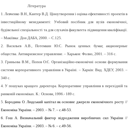
Література
1. Левченко В.Н., Кантер В.Д. Ціноутворення і оцінка ефективності проектів в
інвестиційному менеджменті: Учбовий посібник для вузів економічноі,
будівельної спеціальності та для слухачів факультета підвищення кваліфікації.
– Макіївка: Дон ДАБА, 2000. – С.125.
2. Васильев А.В., Потемкин Ю.С. Рынок ценных бумаг, акционерные
общества. Антикризисное управление. – Харьков: Фолио, 2001. – 316 с.
3. Гриньова В.М., Попов О.Є. Організаційно-економічні основи формування
системи корпоративного управління в Україні. – Харків: Вид. ХДЕУ, 2003. –
340 с.
4. У пошуках кращого директора. Корпоративне управління в перехідній та
ринковій економіках. К.: Основи, 1996.- 189 с.
5.
Бородина О. Людський капітал як основне джерело економічного росту //
Економіка України. – 2003. – № 7. – с.48-53.
6. Гош А. Визначальний фактор відродження виробничих сил України //
Економіка України. – 2003. – № 6. – с.49-56.