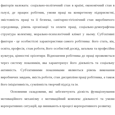
факторів належать: соціально-політичний стан в країні, економічний стан в
галузі, де працює робітник, умови праці на конкретному підприємстві,
змістовність праці та її безпека, санітарно-гігієнічний стан виробничого
середовища, рівень організації та оплати праці, соціально-демографічна
структура колективу, морально-психологічний клімат у ньому. Суб'єктивні
фактори - це особистісні характеристики самого робітника: його стать, вік,
освіта, професія, стаж роботи, його особистий досвід, загальна та професійна
культура, цінностні орієнтири. Відношення робітника до праці проявляється
через систему показників, яка характеризує його діяльність та соціальну
активність. Суб'єктивними показниками являються рівень виконання
виробничих завдань, якість роботи, стан дисципліни праці робітника, а також
його ініціативність, сумлінність творчий підхід та ін.
Основними складовими, які забезпечують дієвість функціонування
мотиваційного механізму є мотиваційний комплекс діяльності та умови
корпоративних ситуацій, що виникають в процесі корпоративного розвитку.