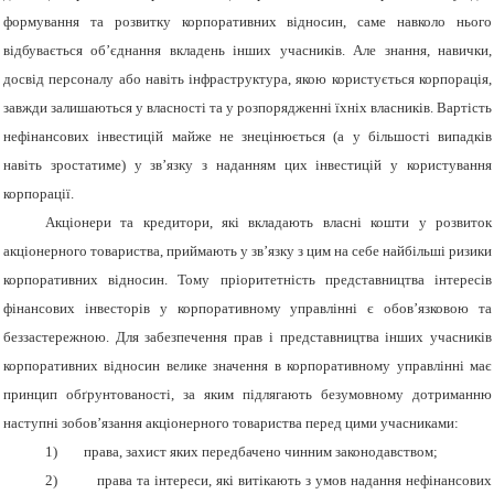
формування та розвитку корпоративних відносин, саме навколо нього
відбувається об’єднання вкладень інших учасників. Але знання, навички,
досвід персоналу або навіть інфраструктура, якою користується корпорація,
завжди залишаються у власності та у розпорядженні їхніх власників. Вартість
нефінансових інвестицій майже не знецінюється (а у більшості випадків
навіть зростатиме) у зв’язку з наданням цих інвестицій у користування
корпорації.
Акціонери та кредитори, які вкладають власні кошти у розвиток
акціонерного товариства, приймають у зв
’
язку з цим на себе найбільші ризики
корпоративних відносин. Тому пріоритетність представництва інтересів
фінансових інвесторів у корпоративному управлінні є обов
’
язковою та
беззастережною. Для забезпечення прав і представництва інших учасників
корпоративних відносин велике значення в корпоративному управлінні має
принцип обґрунтованості, за яким підлягають безумовному дотриманню
наступні зобов
’
язання акціонерного товариства перед цими учасниками:
1)
права, захист яких передбачено чинним законодавством;
2)
права та інтереси, які витікають з умов надання нефінансових