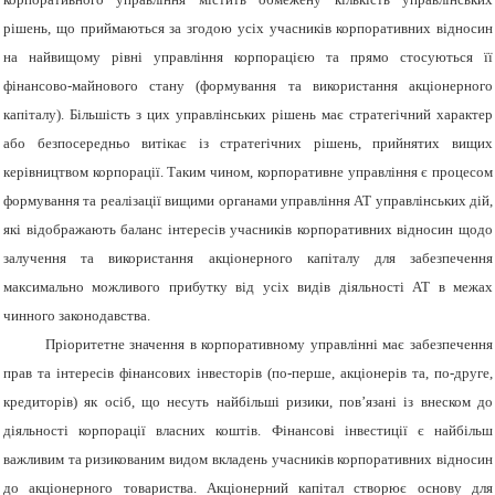
рішень, що приймаються за згодою усіх учасників корпоративних відносин
на найвищому рівні управління корпорацією та прямо стосуються її
фінансово-майнового стану (формування та використання акціонерного
капіталу). Більшість з цих управлінських рішень має стратегічний характер
або безпосередньо витікає із стратегічних рішень, прийнятих вищих
керівництвом корпорації. Таким чином, к
орпоративне управління є процесом
формування та реалізації вищими органами управління АТ управлінських дій,
які відображають баланс інтересів учасників корпоративних відносин щодо
залучення та використання акціонерного капіталу для забезпечення
максимально можливого прибутку від усіх видів діяльності АТ в межах
чинного законодавства.
Пріоритетне значення в корпоративному управлінні має забезпечення
прав та інтересів фінансових інвесторів (по-перше, акціонерів та, по-друге,
кредиторів) як осіб, що несуть найбільші ризики, пов’язані із внеском до
діяльності корпорації власних коштів. Фінансові інвестиції є найбільш
важливим та ризикованим видом вкладень учасників корпоративних відносин
до акціонерного товариства. Акціонерний капітал створює основу для