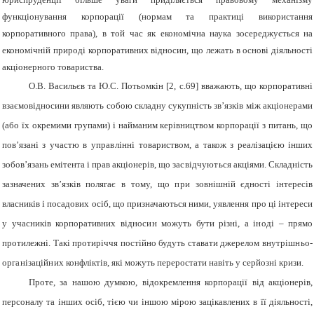
функціонування корпорації (нормам та практиці використання
корпоративного права), в той час як економічна наука зосереджується на
економічній природі корпоративних відносин, що лежать в основі діяльності
акціонерного товариства.
О.В. Васильєв та Ю.С. Потьомкін [2, с.69] вважають, що к
орпоративні
взаємовідносини являють собою складну сукупність зв’язків між акціонерами
(або їх окремими групами) і найманим керівництвом корпорації з питань, що
пов’язані з участю в
управлінні
товариством, а також з реалізацією інших
зобов’язань емітента і прав акціонерів, що
засвідчуються
акціями. Складність
зазначених зв’язків полягає в тому, що
при
зовнішній єдності інтересів
власників і посадових осіб, що призначаються ними, уявлення про ці інтереси
у
учасників корпоративних
відносин
можуть бути різні, а
іноді
– прямо
протилежні. Такі протиріччя постійно будуть ставати джерелом
внутрішньо-
організаційних
конфліктів, які можуть переростати навіть у серйозні кризи.
Проте, за нашою думкою, відокремлення корпорації від акціонерів,
персоналу та інших осіб, тією чи іншою мірою зацікавлених в її діяльності,