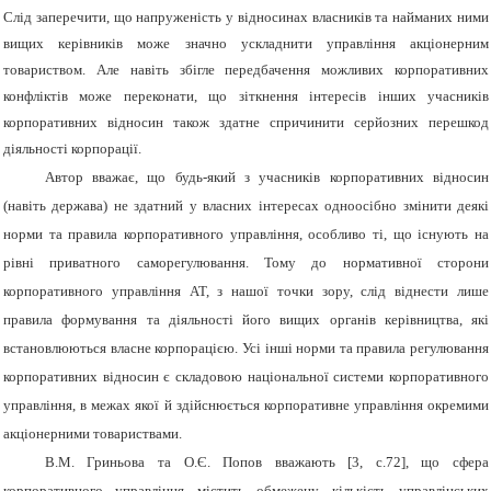
Слід заперечити, що напруженість у відносинах власників та найманих ними
вищих керівників може значно ускладнити управління акціонерним
товариством. Але навіть збігле передбачення можливих корпоративних
конфліктів може переконати, що зіткнення інтересів інших учасників
корпоративних відносин також здатне спричинити серйозних перешкод
діяльності корпорації.
Автор вважає, що будь-який з учасників корпоративних відносин
(навіть держава) не здатний у власних інтересах одноосібно змінити деякі
норми та правила корпоративного управління, особливо ті, що існують на
рівні приватного саморегулювання. Тому до нормативної сторони
корпоративного управління АТ, з нашої точки зору, слід віднести лише
правила формування та діяльності його вищих органів керівництва, які
встановлюються власне корпорацією. Усі інші норми та правила регулювання
корпоративних відносин є складовою національної системи корпоративного
управління, в межах якої й здійснюється корпоративне управління окремими
акціонерними товариствами.
В.М. Гриньова та О.Є. Попов вважають [3, с.72], що
сфера
корпоративного управління містить обмежену кількість управлінських