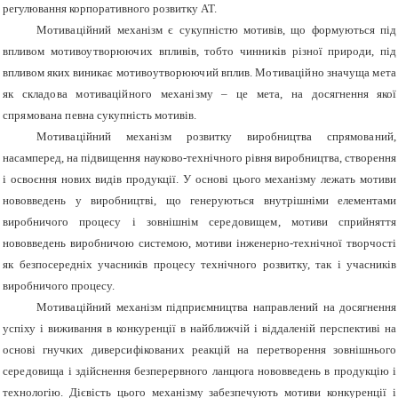
регулювання корпоративного розвитку АТ.
Мотиваційний
механізм є сукупністю мотивів, що формуються під
впливом
мотивоутворюючих
впливів, тобто
чинників
різної природи, під
впливом яких виникає
мотивоутворюючий
вплив.
Мотиваційно значуща мета
як складова мотиваційного механізму – це мета,
на досягнення якої
спрямована певна
сукупність мотивів.
Мотиваційний
механізм розвитку виробництва
спрямований
,
насамперед, на підвищення науково-технічного рівня виробництва, створення
і освоєння нових видів продукції. У основі цього механізму лежать мотиви
нововведень у виробництві, що генеруються внутрішніми елементами
виробничого процесу і зовнішнім
середовищем
, мотиви сприйняття
нововведень виробничою системою, мотиви інженерно-технічної творчості
як безпосередніх учасників процесу технічного розвитку, так і учасників
виробничого процесу.
Мотиваційний
механізм підприємництва
направлений
на досягнення
успіху і виживання в конкуренції в найближчій і віддаленій перспективі на
основі гнучких
диверсифікованих
реакцій на перетворення зовнішнього
середовища
і здійснення безперервного ланцюга нововведень в продукцію і
технологію. Дієвість цього механізму забезпечують мотиви конкуренції і