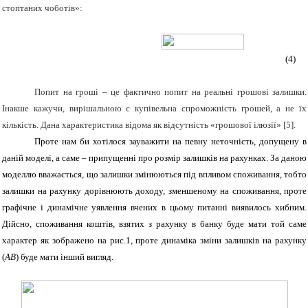
стоптаних чоботів»:
(4)
Попит на гроші – це фактично попит на реальні грошові залишки.
Інакше кажучи, вирішальною є купівельна спроможність грошей, а не їх
кількість. Дана характеристика відома як відсутність «грошової ілюзії»
[5]
.
Проте нам би хотілося зауважити на певну неточність, допущену в
даній моделі, а саме – припущенні про розмір залишків на рахунках. За даною
моделлю вважається, що залишки змінюються під впливом споживання, тобто
залишки на рахунку дорівнюють доходу, зменшеному на споживання, проте
графічне і динамічне уявлення вчених в цьому питанні виявилось хибним.
Дійсно, споживання коштів, взятих з рахунку в банку буде мати той саме
характер як зображено на рис.1, проте динаміка зміни залишків на рахунку
(
AB
) буде
мати інший вигляд.