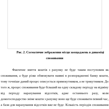
Рис. 2. Схематичне зображення місця заощаджень в динаміці
споживання
Фактичне зняття коштів з рахунку не буде таким поступовим як
споживання, а буде різко обмежувати наявні в розпорядженні банку кошти,
тому точніше даний процес описується прямокутником, а не трикутником. До
того ж, процес споживання буде більший на одну складову періоду на відміну
від періоду нарахування відсотків, адже останнього разу, коли
домогосподарство зніме кошти з рахунку воно ще буде споживати певний час,
а бази для нарахування відсотків вже не буде. Кількість періодів споживання