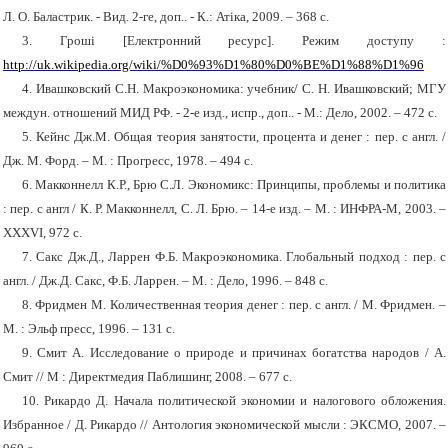
Л. О. Баластрик. - Вид. 2-ге, доп.. - К.: Атіка, 2009. – 368 с.
3.
Гроші
[Електронний ресурс]. Режим доступу :
http://uk.wikipedia.org/wiki/%D0%93%D1%80%D0%BE%D1%88%D1%96
4.
Ивашковский С.Н. Макроэкономика: учебник/ С. Н. Ивашковский; МГУ
междун. отношений МИД РФ. - 2-е изд., испр., доп.. - М.: Дело, 2002. – 472 с.
5.
Кейнс Дж.М. Общая теория занятости, процента и
денег : пер. с англ.
/
Дж. М.
Форд
. – М. : Прогресс, 1978. – 494 с.
6.
Макконнелл К.Р., Брю С.Л. Экономикс: Принципы, проблемы и политика
: пер. с англ / К. Р. Макконнелл, С. Л. Брю. – 14-е изд. – М. : ИНФРА-М, 2003. –
XXXVI, 972 с.
7.
Сакс Дж.Д., Ларрен Ф.Б. Макроэкономика. Глобальный подход : пер. с
англ. / Дж.Д. Сакс, Ф.Б. Ларрен. – М. : Дело, 1996. – 848 с.
8.
Фридмен М. Количественная теория денег : пер. с англ. / М. Фридмен. –
М. : Эльф пресс, 1996. – 131 с.
9.
Смит А. Исследование о природе и причинах богатства народов / А.
Смит // М : Директмедия Паблишинг, 2008. – 677 с.
10.
Рикардо Д. Начала политической экономии и налогового обложения.
Избранное / Д. Рикардо // Антология экономической мысли : ЭКСМО, 2007. –