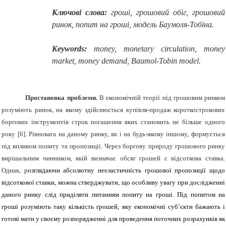
Ключові слова:
гроші, грошовий обіг, грошовий
ринок, попит на гроші, модель Баумоля-Тобіна.
Keywords:
money,
monetary circulation
, money
market,
money demand, Baumol-Tobin model.
Простановка проблеми.
В економічній теорії під грошовим ринком
розуміють ринок, на якому здійснюється купівля-продаж короткострокових
боргових інструментів строк погашення яких становить не більше одного
року
[6]
. Рівновага на даному ринку, як і на будь-якому іншому, формується
під впливом попиту та пропозиції. Через боргову природу грошового ринку
вирішальним чинником, якій визначає обсяг грошей є відсоткова ставка.
Однак, р
озглядаючи абсолютну нееластичність грошової пропозиції щодо
відсоткової ставки, можна стверджувати, що особливу увагу при дослідженні
даного ринку слід приділяти питанням попиту на гроші. Під попитом на
гроші розуміють таку кількість грошей, яку економічні суб’єкти бажають і
готові мати у своєму розпорядженні для проведення поточних розрахунків як