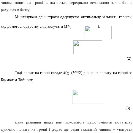
чином, попит на гроші визначається середньою величиною залишків на
рахунках в банку.
Мінімізуючи дані втрати одержуємо оптимальну кількість грошей,
яку домогосподарству слід вилучати М*(
)
:
(2)
Тоді попит на гроші складе
М
=(
М*
/2) рівняння попиту на гроші за
D
Баумолем-Тобіним:
(3)
Дане рівняння надає нам можливість дещо змінити початкову
функцію попиту на гроші і додає ще один важливий чинник – «витрати