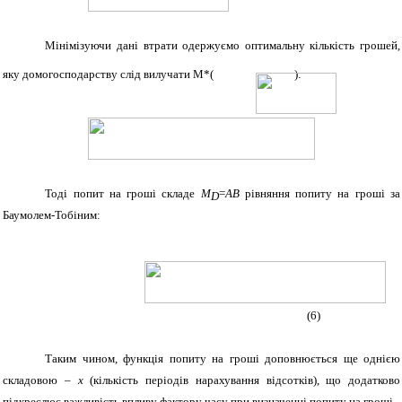
Мінімізуючи дані втрати одержуємо оптимальну кількість грошей,
яку домогосподарству слід вилучати М*(
)
:
Тоді попит на гроші складе
М
=
AB
рівняння попиту на гроші за
D
Баумолем-Тобіним:
(6)
Таким чином, функція попиту на гроші доповнюється ще однією
складовою –
х
(кількість періодів нарахування відсотків), що додатково
підкреслює важливість впливу фактору часу при визначенні попиту на гроші.