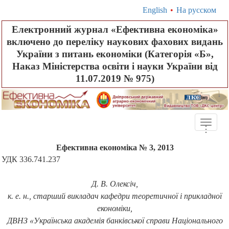
English
•
На русском
Електронний журнал «Ефективна економіка»
включено до переліку наукових фахових видань
України з питань економіки (Категорія «Б»,
Наказ Міністерства освіти і науки України від
11.07.2019 № 975)
Toggle
.
.
.
naviga
Ефективна економіка № 3, 2013
УДК 336.741.237
Д. В. Олексіч,
к. е.
н., старший викладач кафедри теоретичної і прикладної
економіки
,
ДВНЗ «Українська академія банківської справи Національного