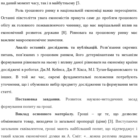
на даний момент часу, так і в майбутньому [
5
.
Роль грошового ринку в національній економіці важко переоцінити.
Останні півстоліття увага економістів прикута саме до проблем грошового
обігу як головного пожвавлюючого чиннику, що має вирішальний вплив на
економічний розвиток держави
[8]
. Рівновага на грошовому ринку має
важливе макроекономічне значення.
Аналіз останніх досліджень та публікацій.
Розв’язання окремих
питань, пов’язаних з грошовим ринком, його детермінантами та механізм
формування рівноваги на ньому і впливу даної рівноваги на економіку країни
досліджені в роботах Дж.М. Кейнса, Дж Р. Хікса, М.І. Туган-Барановського та
інших. В той же час, окремі фундаментальні положення потребують
уточнення, що і обумовило вибір предмету дослідження та формування мети
статті.
Постановка завдання.
Розвиток науково-методичних засад
формування попиту на гроші.
Виклад основного матеріалу.
Гроші – це те, що дозволяє
обмінювати товар, виходячи із загальної пропорції (ціни)
[3]
.
Виступаючи
загальним еквівалентом, гроші мають найбільший попит, що підтверджує і
такий класик економічної думки як А. Сміт: «…кожна розумна людина на