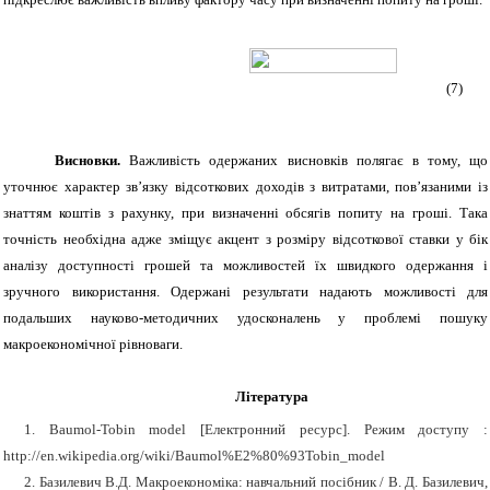
(7)
Висновки.
Важливість одержаних висновків полягає в тому, що
уточнює характер зв’язку відсоткових доходів з витратами, пов’язаними із
знаттям коштів з рахунку, при визначенні обсягів попиту на гроші. Така
точність необхідна адже зміщує акцент з розміру відсоткової ставки у бік
аналізу доступності грошей та можливостей їх швидкого одержання і
зручного використання. Одержані результати надають можливості для
подальших науково-методичних удосконалень у проблемі пошуку
макроекономічної рівноваги.
Література
1.
Baumol
-
Tobin model
[
Електронний ресурс]. Режим доступу :
http
://
en
.
wikipedia
.
org
/
wiki
/
Baumol
%
E
2%80%93
Tobin
_
model
2.
Базилевич В.Д. Макроекономіка: навчальний посібник / В. Д. Базилевич,