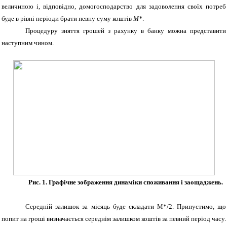
величиною і, відповідно, домогосподарство для задоволення своїх потреб
буде в рівні періоди брати певну суму коштів
M
*
.
Процедуру зняття грошей з рахунку в банку
можна
представити
наступним чином.
Рис. 1. Графічне зображення динаміки споживання і заощаджень.
Середній залишок за місяць буде складати М*/2. Припустимо, що
попит на гроші визначається середнім залишком коштів за певний період часу.