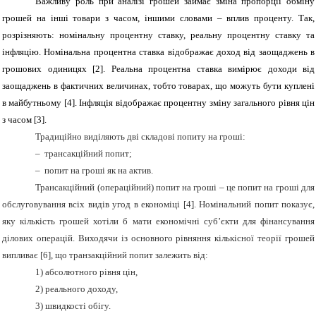
Важливу роль при аналізі грошей займає зміна пропорції обміну
грошей на інші товари з часом, іншими словами – вплив проценту. Так,
розрізняють: номінальну процентну ставку, реальну процентну ставку та
інфляцію. Номінальна процентна ставка відображає доход від заощаджень в
грошових одиницях
[2]
. Реальна процентна ставка вимірює доходи від
заощаджень в фактичних величинах, тобто товарах, що можуть бути куплені
в майбутньому
[4]
. Інфляція відображає процентну зміну загального рівня цін
з часом
[3]
.
Традиційно виділяють дві складові попиту на гроші:
–
трансакційний попит;
–
попит на гроші як на актив.
Трансакційний (операційний) попит на гроші – це попит на гроші для
обслуговування всіх видів угод в економіці
[4]
. Номінальний попит показує,
яку кількість грошей хотіли б мати економічні суб’єкти для фінансування
ділових операцій. Виходячи із основного рівняння кількісної теорії грошей
випливає [6], що транзакційний попит залежить від:
1) абсолютного рівня цін,
2) реального доходу,
3) швидкості обігу.