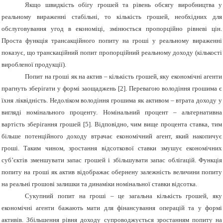
Якщо швидкість обігу грошей та рівень обсягу виробництва у
реальному вираженні стабільні, то кількість грошей, необхідних для
обслуговування угод в економіці, змінюється пропорційно рівневі цін.
Проста функція трансакційного попиту на гроші у реальному вираженні
показує, що транскаційний попит пропорційний реальному доходу (кількості
виробленої продукції).
Попит на гроші як на актив
–
кількість грошей, яку економічні агенти
прагнуть зберігати у формі заощаджень
[2]
. Перевагою володіння грошима є
їхня ліквідність. Недоліком володіння грошима як активом – втрата доходу у
вигляді номінального проценту. Номінальний процент – альтернативна
вартість зберігання грошей
[5]
. Відповідно, чим вище процента ставка, тим
більше потенційного доходу втрачає економічний агент, який накопичує
гроші. Таким чином, зростання відсоткової ставки змушує економічних
суб’єктів зменшувати запас грошей і збільшувати запас облігацій. Функція
попиту на гроші як актив відображає обернену залежність величини попиту
на реальні грошові залишки та динаміки номінальної ставки відсотка.
Сукупний попит на гроші – це загальна кількість грошей, яку
економічні агенти бажають мати для фінансування операцій та у формі
активів. Збільшення рівня доходу супроводжується зростанням попиту на