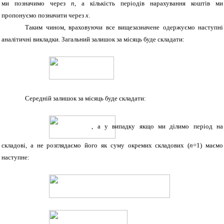
ми позначимо через
n
, а кількість періодів нарахування коштів ми
пропонуємо позначити через
х
.
Таким чином, враховуючи все вищезазначене одержуємо наступні
аналітичні викладки. Загальний залишок за місяць буде складати:
Середній залишок за місяць буде складати:
, а
у випадку якщо ми ділимо період на
складові, а не розглядаємо його як суму окремих складових (
n
=
1)
маємо
наступне: