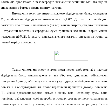
Головною проблемою є безпосереднє визначення величини М*, яка йде на
споживання і формує рівень попиту на гроші.
Виходячи з того, що витрати кожного відвідування банку складають
Pb
, а кількість відвідувань визначається
PQ
/
M
*
. До того ж, необхідно
пам’ятати про втрачені можливості (альтернативні витрати) зберігання коштів
– втрачений відсоток з середньої суми грошових залишків, котрий можна
позначити
i
(
M
*
/2). Із всього вищезазначеного загальні витрати на гроші за
певний період складають:
Таким чином, ми знову знаходимося перед вибором: або частіше
відвідувати банк, максимізуючи втрати
Pb
, але, одночасно, збільшуючи
процентний дохід, або вилучити всю суму одразу, мінімізувавши витрати,
пов’язані з обслуговуванням, проте втративши процентні доходи повністю
[7]
.
Якщо домогосподарство візьме з банку всю необхідну суму, воно
повністю забезпечить свої потреби в грошах для поточного споживання,
проте втратить дохід у вигляді відсотків за залишками на рахунку. Таким