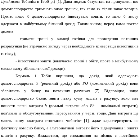
Джеймсом Тобинім в 1956 р.)
[1]
. Дана модель базується на припущені, що
домогосподарства тримають запас грошей, так само як фірми запас товарів.
Проте, якщо б домогосподарство інвестувало кошти, то мало б змогу
одержати в майбутньому більший дохід. Таким чином, перед нами постає
дилема:
-
тримати гроші у вигляді готівки для проведення поточних
розрахунків (не втрачаємо вигоду через необхідність конвертації інвестицій в
готівку);
-
інвестувати кошти (вилучаємо гроші з обігу, проте в майбутньому
маємо змогу збільшити свої доходи).
Баумоль і Тобін вирішили, що дохід, який одержують
домогосподарства
Y
(реальний дохід) або
PQ
(номінальний дохід) вони
зберігають у банку на поточних рахунках
[7]
. Відповідно, якщо
домогосподарство бажає зняти певну суму коштів з рахунку, воно має
понести певні витрати
b
(реальні витрати або
Pb
– номінальні витрати),
пов’язані із обслуговуванням, перебуванням у черзі, тощо. Дані витрати ще
мають назву «витрати стоптаних чоботів» [
1
], адже характеризують не
фактичну комісію банку, а альтернативні витрати його відвідування і зняття
коштів з рахунку. Вважається, що споживання на місяць є постійною