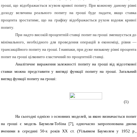
гроші, що відображається зсувом кривої попиту. При кожному даному рівні
доходу величина реального попиту на гроші буде падати, якщо ставка
процента зростатиме, що на графіку відображається рухом вздовж кривої
попиту.
При надто високій процентній ставці попит на гроші зменшується до
мінімального, необхідного для проведення операцій в економіці, рівня —
трансакційного попиту на гроші. І навпаки, при дуже низькому рівні процента
попит на гроші цілковито еластичний по процентній ставці.
Аналітичне вираження залежності попиту на гроші від відсоткової
ставки можна представити у вигляді функції попиту на гроші. Загальний
вигляд функції попиту на гроші:
(1)
На сьогодні однією з основних моделей, за якою визначається попит
на гроші є модель Баумоля-Тобіна
[7]
, одночасно запропонована двома
вченими в середині 50-х років ХХ ст. (Уїльямом Баумолем у 1952 р.,