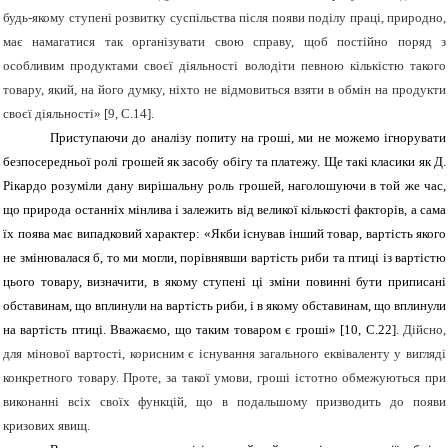
будь-якому ступені розвитку суспільства після появи поділу праці, природно,
має намагатися так організувати свою справу, щоб постійно поряд з
особливим продуктами своєї діяльності володіти певною кількістю такого
товару, який, на його думку, ніхто не відмовиться взяти в обмін на продукти
своєї діяльності» [9,
C
.14].
Приступаючи до аналізу попиту на гроші, ми не можемо ігнорувати
безпосередньої ролі грошей як засобу обігу та платежу. Ще такі класики як Д.
Рікардо розуміли дану вирішальну роль грошей, наголошуючи в той же час,
що природа останніх мінлива і залежить від великої кількості факторів, а сама
їх поява має випадковий характер: «Якби існував інший товар, вартість якого
не змінювалася б, то ми могли, порівнявши вартість риби та птиці із вартістю
цього товару, визначити, в якому ступені ці зміни повинні бути приписані
обставинам, що вплинули на вартість риби, і в якому обставинам, що вплинули
на вартість птиці. Вважаємо, що таким товаром є гроші» [
10
, С.22].
Дійсно,
для мінової вартості, корисним є існування загального еквіваленту у вигляді
конкретного товару. Проте, за такої умови, гроші істотно обмежуються при
виконанні всіх своїх функцій, що в подальшому призводить до появи
кризових явищ.