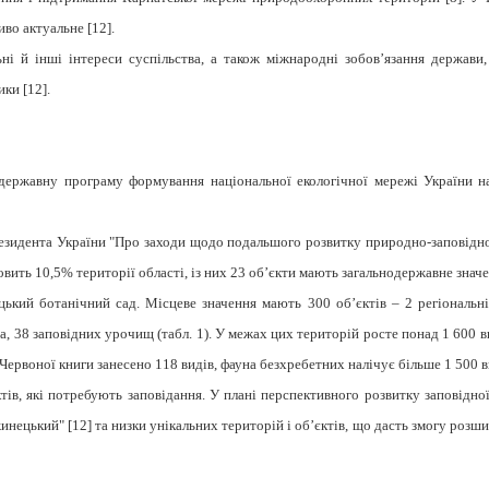
ливо актуальне
[
12]
.
ні й інші інтереси суспільства, а також міжнародні зобов’язання держави
ики [
12
].
одержавну програму формування національної екологічної мережі України н
езидента України "Про заходи щодо подальшого розвитку природно-заповідної 
новить 10,5% території області, із них 23 об’єкти мають загальнодержавне зна
цький ботанічний сад. Місцеве значення мають 300 об’єктів – 2 регіональн
, 38 заповідних урочищ (табл. 1). У межах цих територій росте понад 1 600 в
Червоної книги занесено 118 видів, фауна безхребетних налічує більше 1 500 ви
ктів, які потребують заповідання. У плані перспективного розвитку заповідн
жинецький" [
12
] та низки унікальних територій і об’єктів, що дасть змогу роз