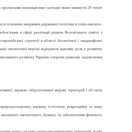
а прогнозами науковців вже сьогодні може зникнути 26 тисяч
числі основних напрямків державної політики в соціо-еколого-
бов’язань в сфері реалізації рішень Всесвітнього саміту з
оєвропейської стратегії в області біологічної і ландшафтної
льної екологічної мережі відіграють важливу роль у розвитку
лансованого розвитку України, охорони довкілля, задоволення
тивної, науково обґрунтованої мережі територій і об’єктів
природоохоронну, наукову, естетичну, рекреаційну та іншу
 загального екологічного балансу та забезпечення фонового
практично через систему природно-заповідних територій. Адже