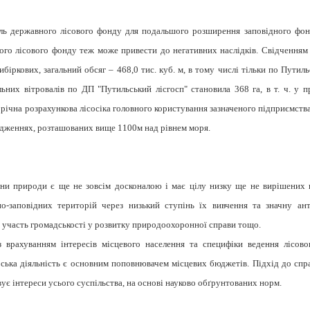
ель державного лісового фонду для подальшого розширення заповідного фон
ного лісового фонду теж може привести до негативних наслідків. Свідченням 
ибіркових, загальний обсяг – 468,0 тис. куб. м, в тому числі тільки по Пути
льних вітровалів по ДП "Путильський лісгосп" становила 368 га, в т. ч. у 
к річна розрахункова лісосіка головного користування зазначеного підприємств
садженнях, розташованих вище 1100м над рівнем моря.
они природи є ще не зовсім досконалою і має цілу низку ще не вирішених 
о-заповідних територій через низький ступінь їх вивчення та значну ан
 участь громадськості у розвитку природоохоронної справи тощо.
 врахуванням інтересів місцевого населення та специфіки ведення лісово
ька діяльність є основним поповнювачем місцевих бюджетів. Підхід до спра
ує інтереси усього суспільства, на основі науково обґрунтованих норм.