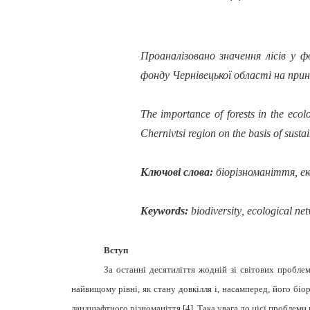
Проаналізовано значення лісів у 
фонду Чернівецької області на при
The importance of forests in the ecol
Chernivtsi region on the basis of sust
Ключові слова:
біорізноманіття, ек
Keywords:
biodiversity
, ecological ne
Вступ
За останні десятиліття жодній зі світових пробле
найвищому рівні, як стану довкілля і, насамперед, його біо
ландшафтного різноманіття [
4]. Така увага до цієї проблеми