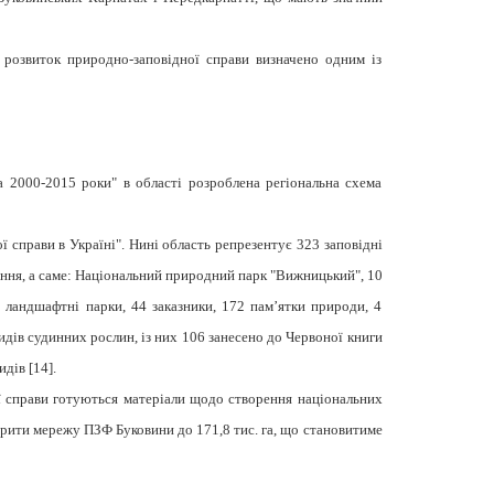
, розвиток природно-заповідної справи визначено одним із
а 2000-2015 роки" в області розроблена регіональна схема
справи в Україні". Нині область репрезентує 323 заповідні
чення, а саме: Національний природний парк "Вижницький", 10
і ландшафтні парки, 44 заказники, 172 пам’ятки природи, 4
идів судинних рослин, із них 106 занесено до Червоної книги
дів [14].
ої справи готуються матеріали щодо створення національних
ширити мережу ПЗФ Буковини до 171,8 тис. га, що становитиме