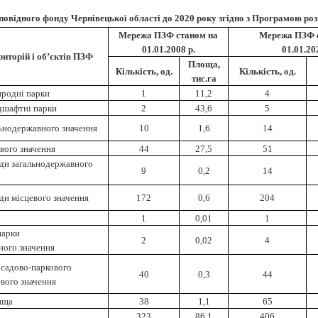
овідного фонду Чернівецької області до 2020 року згідно з Програмою роз
Мережа ПЗФ станом на
Мережа ПЗФ 
01.01.2008 р.
01.01.20
риторій і об’єктів ПЗФ
Площа,
Кількість, од.
Кількість, од.
тис.га
иродні парки
1
11,2
4
ндшафтні парки
2
43,6
5
льнодержавного значення
10
1,6
14
вого значення
44
27,5
51
ди загальнодержавного
9
0,2
14
ди місцевого значення
172
0,6
204
1
0,01
1
парки
2
0,02
4
ного значення
 садово-паркового
40
0,3
44
евого значення
ища
38
1,1
65
323
86,1
406