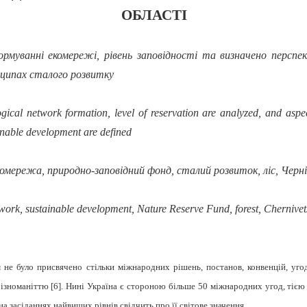
ОБЛАСТІ
формуванні екомережі, рівень заповідності та визначено персп
нципах сталого розвитку
ogical network formation, level of reservation are analyzed, and asp
ainable development are defined
омережа, природно-заповідний фонд, сталий розвиток, ліс, Черн
twork,
sustainable development,
Nature Reserve Fund
, forest,
Cherni
vet
м не було присвячено стільки міжнародних рішень, постанов, конвенцій, уго
різноманіттю [
6]. Нині Україна є стороною більше 50 міжнародних угод, тіє
 на засіданнях найвищих рівнів свідчить про її світове значення.