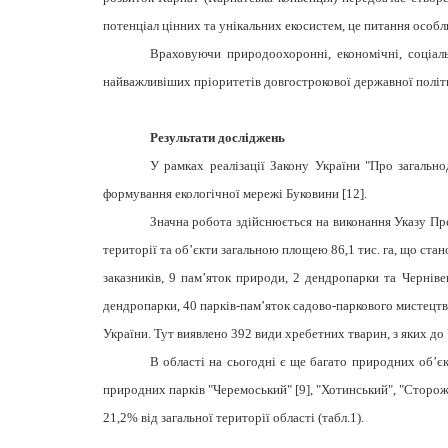
потенціал цінних та унікальних екосистем, це питання особ
Враховуючи природоохоронні, економічні, соціаль
найважливіших пріоритетів довгострокової державної політ
Результати досліджень
У рамках реалізації Закону України "Про загальн
формування екологічної мережі Буковини [
12].
Значна робота здійснюється на виконання Указу Пр
території та об’єкти загальною площею 86,1 тис. га, що ста
заказників, 9 пам’яток природи, 2 дендропарки та Черніве
дендропарки, 40 парків-пам’яток садово-паркового мистецтва
України. Тут виявлено 392 види хребетних тварин, з яких до 
В області на сьогодні є ще багато природних об’є
природних парків "Черемоський" [
9], "Хотинський", "Сторо
21,2% від загальної території області (табл.1).