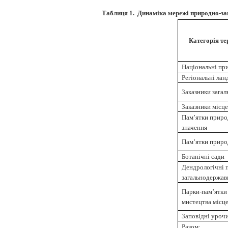
Таблиця 1.
Динаміка мережі природно-зап
Категорія те
Національні пр
Регіональні ла
Заказники зага
Заказники місце
Пам’ятки приро
значення
Пам’ятки приро
Ботанічні сади
Дендрологічні 
загальнодержав
Парки-пам’ятки
мистецтва місц
Заповідні уроч
Разом: