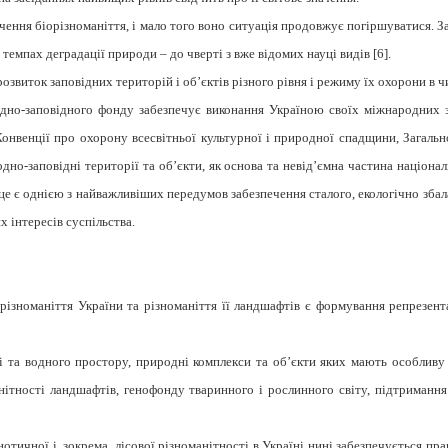
чення біорізноманіття, і мало того воно ситуація продовжує погіршуватися. З
 темпах деградації природи – до чверті з вже відомих науці видів [
6].
озвиток заповідних територій і об’єктів різного рівня і режиму їх охорони в 
дно-заповідного фонду забезпечує виконання Україною своїх міжнародних зо
 Конвенції про охорону всесвітньої культурної і природної спадщини, Загальн
одно-заповідні території та об’єкти, як основа та невід’ємна частина націона
 це є однією з найважливіших передумов забезпечення сталого, екологічно зба
 інтересів суспільства.
зноманіття України та різноманіття її ландшафтів є формування репрезента
 та водного простору, природні комплекси та об’єкти яких мають особливу 
нітності ландшафтів, генофонду тваринного і рослинного світу, підтримання
нотичної і, зокрема, лісової різноманітності в Україні нині забезпечується 