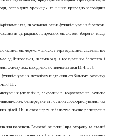
ироди, заповідних урочищах та інших природно-заповідних
іорізноманіття, як основної ланки функціонування біосфери.
повільнити деградацію природних екосистем, зберегти місця
іональної екомережі – цілісної територіальної системи, що
має здійснюватися, насамперед, з врахуванням багатства і
ня. Основу всіх цих ділянок становлять ліси [
3,
4,
11
].
та функціонування механізму підтримки стабільного розвитку
нкцій
[
11
].
ристування (екологічне, рекреаційне, водоохоронне, захисне
евиснажливе, безперервне та постійне лісокористування, яке
них цілей. Це, в свою чергу, забезпечує значне розширення
ження положень Рамкової конвенції про охорону та сталий
 Буковинських Карпатах і Передкарпатті, що мають значний