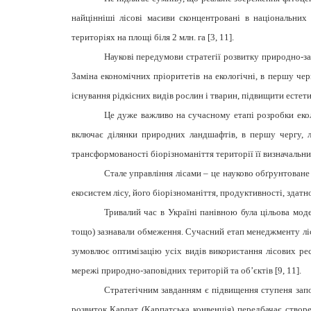
найцінніші лісові масиви сконцентровані в національни
територіях на площі біля 2 млн. га
[
3,
11]
.
Наукові передумови стратегії розвитку природно-за
Заміна економічних пріоритетів на екологічні, в першу че
існування рідкісних видів рослин і тварин, підвищити естет
Це дуже важливо на сучасному етапі розробки екол
включає ділянки природних ландшафтів, в першу чергу, лі
трансформованості біорізноманіття території її визначальних
Стале управління лісами – це науково обґрунтоване
екосистем лісу, його біорізноманіття, продуктивності, здат
Тривалий час в Україні панівною була цільова моде
тощо) зазнавали обмеження. Сучасний етап менеджменту лісо
зумовлює оптимізацію усіх видів використання лісових рес
мережі природно-заповідних територій та об’єктів
[
9,
11].
Стратегічним завданням є підвищення ступеня запо
розвиток Карпат (Карпатська конвенція) передбачає створ