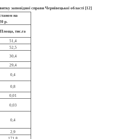
витку заповідної справи Чернівецької області
[
12]
станом на
20 р.
Площа, тис.га
51,4
52,5
30,4
29,4
0,4
0,8
0,01
0,03
0,4
2,9
171,8