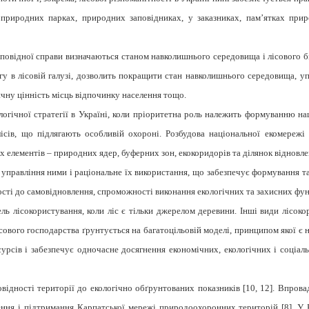
х природних парках, природних заповідниках, у заказниках, пам’ятках пр
повідної справи визначаються станом навколишнього середовища і лісового б
ргу в лісовій галузі, дозволить покращити стан навколишнього середовища, у
ичну цінність місць відпочинку населення тощо.
огічної стратегії в Україні, коли пріоритетна роль належить формуванню нац
сів, що підлягають особливій охороні. Розбудова національної екомережі 
 елементів – природних ядер, буферних зон, екокоридорів та ділянок відновлен
 управління ними і раціональне їх використання, що забезпечує формування 
ності до самовідновлення, спроможності виконання екологічних та захисних фу
ль лісокористування, коли ліс є тільки джерелом деревини. Інші види лісоко
вого господарства ґрунтується на багатоцільовій моделі, принципом якої є н
урсів і забезпечує одночасне досягнення економічних, екологічних і соціаль
відності території до екологічно обґрунтованих показників [
10,
12].
Впровад
ення і підтримання Карпатської мережі природоохоронних територій [
8]. У