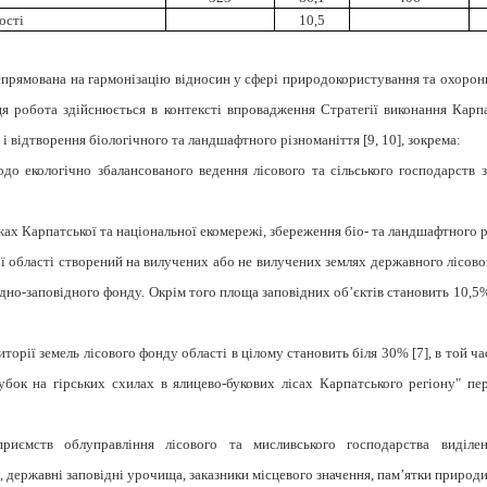
ості
10,5
 спрямована на гармонізацію відносин у сфері природокористування та охоро
ця робота здійснюється в контексті впровадження Стратегії виконання Карпа
і відтворення біологічного та ландшафтного різноманіття [
9,
10], зокрема:
одо екологічно збалансованого ведення лісового та сільського господарств
х Карпатської та національної екомережі, збереження біо- та ландшафтного р
області створений на вилучених або не вилучених землях державного лісовог
но-заповідного фонду. Окрім того площа заповідних об’єктів становить 10,5% 
торії земель лісового фонду області в цілому становить біля 30%
[
7]
, в той ч
бок на гірських схилах в ялицево-букових лісах Карпатського регіону" п
риємств облуправління лісового та мисливського господарства виділе
державні заповідні урочища, заказники місцевого значення, пам’ятки природи м