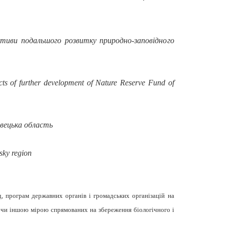
ективи подальшого розвитку природно-заповідного
ects of further development of Nature Reserve Fund of
івецька область
sky
region
д, програм державних органів і громадських організацій на
ю чи іншою мірою спрямованих на збереження біологічного і