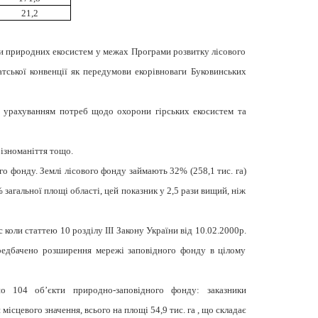
21,2
ни природних екосистем у межах Програми розвитку лісового
тської конвенції як передумови екорівноваги Буковинських
 з урахуванням потреб щодо охорони гірських екосистем та
ізноманіття тощо.
о фонду. Землі лісового фонду займають 32% (258,1 тис. га)
загальної площі області, цей показник у 2,5 рази вищий, ніж
ас коли статтею 10 розділу ІІІ Закону України від 10.02.2000р.
ередбачено розширення мережі заповідного фонду в цілому
но 104 об’єкти природно-заповідного фонду: заказники
ісцевого значення, всього на площі 54,9 тис. га , що складає