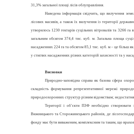
31,3% загальної площі лісів облуправління.
Наведена інформація свідчить, що вилучення зем
лісових масивів, а також їх вилучення із території держав
утворилось 1230 гектарів суцільних вітровалів та 3266 га в
загальним обсягом 374,4 тис. куб. м. Загальна площа суці
насадженнях 224 га та обсягом 85,1 тис. куб. м – це більш я
у стиглих насадженнях різних категорій захисності та у на
Висновки
Природно-заповідна справа як базова сфера охор
складність формування репрезентативної мережі природн
природоохоронних структур різним відомствам; недостатня
Території і об’єкти ПЗФ необхідно створювати з
Вижницького та Сторожинецького районів, де лісогосподарс
фонду має бути виваженим, комплексним та таким, що врахов