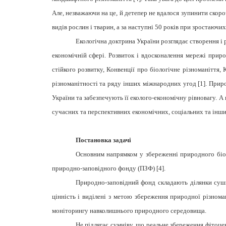
Але, незважаючи
на це, й
детепер не вдалося зупинити скоро
видів рослин і тварин, а за наступні 50 років при зростаючих
Екологічна доктрина України розглядає створення і р
економічній сфері. Розвиток і вдосконалення мережі приро
стійкого розвитку, Конвенції про біологічне різноманіття,
різноманітності та ряду інших міжнародних угод [
1]. Прир
України та забезпечують її еколого-економічну рівновагу. А
сучасних та перспективних економічних, соціальних та інших
Постановка задачі
Основним напрямком у збереженні природного біорі
природно-заповідного фонду (ПЗФ) [
4].
Природно-заповідний фонд складають ділянки суші
цінність і виділені з метою збереження природної різнома
моніторингу навколишнього природного середовища.
Не підлягає сумніву, що реальне збереження фітоце