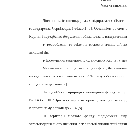
Частка заповідн
Діяльність лісогосподарських підприємств області
господарства Чернівецької області [
9]. Останніми роками 
Карпат і передбачає збереження, збалансоване використання 
● розроблення та втілення місцевих планів дій щ
ландшафтів;
● формування екомережі Буковинських Карпат у межа
Майже весь природно-заповідний фонд Чернівецької 
площі області, а розміщено на них 64% площ об’єктів природ
середній по державі
[
7]
.
Площа об’єктів природно-заповідного фонду на тери
№ 1436 – ІІІ "Про мораторій на проведення суцільних ру
Карпатському регіоні до 20% [
5].
На території лісового фонду підвідомчих підп
загальнодержавного значення, регіональні ландшафтні парки, 