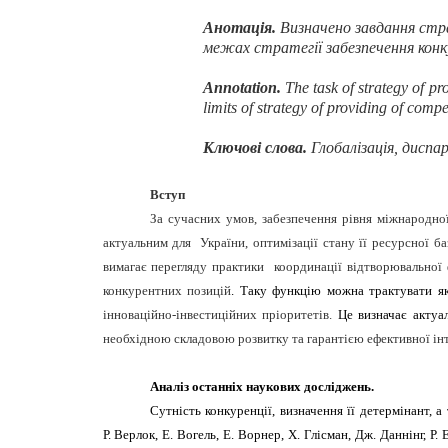
Анотація
.
Визначено завдання стра
межах стратегії забезпечення кон
Annotation.
The task of strategy of p
limits of strategy of providing of comp
Ключові слова
.
Глобалізація, диспа
Вступ
За сучасних умов, забезпечення рівня міжнародної
актуальним для України, оптимізації стану її ресурсної б
вимагає перегляду практики координації відтворювальної 
конкурентних позицій
. Таку функцію можна трактувати 
інноваційно-інвестиційних пріоритетів.
Це визначає актуа
необхідною складовою розвитку та гарантією ефективної ін
Аналіз останніх наукових досліджень.
Сутність конкуренції, визначення її детермінант,
Р. Верлок, Е. Вогель, Е.
Ворнер, Х. Глісман, Дж. Даннінг, Р. 