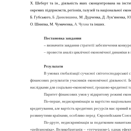
Х. Шеберт та ін., діяльність яких сконцентрована на ін
окремих підприємств, регіонів, галузей та національної екон
Б. Губського,
Б. Данилишина,
М. Дудченка, Д. Лук‘яненка,
Ю.
О. Шнипка, М. Чумаченка,
А. Чухна
та інших.
Постановка завдання
–
визначити завдання стратегії забезпечення конку
– провести аналіз циклічної економічної динаміки 
Результати
В умовах глобалізації сучасної світогосподарської 
фінансових результатів учасників економічної діяльності.
наслідками для соціально-економічної, грошово-кредитної та
Паритет фінансових умов у відкритому режимі еконо
По-перше, недискримінація за вартістю національно
кредитування, але вартість кредитних ресурсів має прямий 
розвинутими країнами, особливо перед Європейським Союз
По-друге, недискримінація за податковим навантаже
«рейганоміка», Великобританія – «тетчеризм»), однак ефек