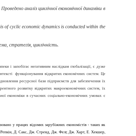
роведено аналіз циклічної економічної динаміки в
sis of cyclic economic dynamics is conducted within the
ема, стратегія, циклічність.
еки і запобігає негативним наслідкам глобалізації, є дуже
контексті функціонування відкритих економічних систем. Це
дновлення ресурсної бази підприємств для забезпечення їх
урентного розвитку відкритих макроекономічних систем, їх
ної економіки в сучасних соціально-економічних умовах є
зовано у працях відомих зарубіжних економістів - таких як
 Репкін, Д. Сакс, Дж. Стренд, Дж. Фелг, Дж. Харт, Е. Хекшер,