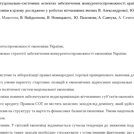
ституціонально-системних аспектах забезпечення конкурентоспроможності к
оміки в цілому досліджено у роботах вітчизняних вчених В. Александрової, Ю. 
 Макогона
, В. Найдьонова, В. Новицького, Ю. Пахомова, А. Савчука,
А. Семен
рентоспроможності економіки України;
в межах стратегії забезпечення конкурентоспроможності економіки України.
системи та лібералізації правил міжнародної торгівлі принципового значення д
 Без умови паритету стартових позицій в економічних відносинах національні
 політичної систем національної економіки.
міки повинен забезпечувати недискримінацію вітчизняних суб‘єктів економіч
го кредиту. Правила СОТ не містять захисних заходів від демпінгу, який здій
вплив на структуру та вартість фінансових балансів економіки. Умови націона
ом.
нням. У світовій економіці відзначається сучасна тенденція до зниження по
тивність таких заходів необхідно узгоджувати з усіма іншими факторами, що 