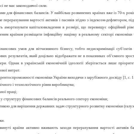
і не має законодавчої сили.
ами для фінансових балансів. У найбільш розвинених країнах вже із 70-х рокі
яме перерахування вартості активів і пасивів згідно з індексом-дефлятором, 
ть амортизувати капіталовкладення в розмірі, що перевищує офіційний ріве
ним країнам розміщати інфляційну націнку в реальному секторі економіки 
нансових умов для вітчизняного бізнесу, тобто недискримінації суб‘єктів
их результатів, який доцільно відображати не в показниках об‘ємного зрост
фери. Однак в українській економічній ідеології зберігається лише пріор
вої витрат.
урентоспроможності економіки України виходячи з зарубіжного досвіду [1, с. 
ічного і технологічного рівня виробництва;
ної праці;
у структуру фінансових балансів реального сектору економіки;
икою для вирішення державних задач структурного розвитку економіки (галузе
ки.
винуті країни активно вживають заходи перерахування вартості активів ба