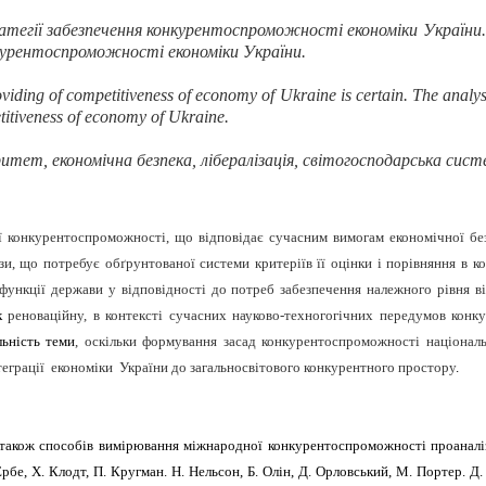
тегії забезпечення конкурентоспроможності економіки України. П
курентоспроможності економіки України.
roviding of competitiveness of economy of Ukraine is certain. The analy
etitiveness of economy of Ukraine.
ритет, економічна безпека, лібералізація, світогосподарська сист
 конкурентоспроможності, що відповідає сучасним вимогам економічної безп
ази, що потребує обґрунтованої системи критеріїв її оцінки і порівняння в 
функції держави у відповідності до потреб забезпечення належного рівня ві
як
реноваційну, в контексті сучасних науково-техногогічних передумов конк
льність теми
, оскільки формування засад конкурентоспроможності національ
теграції економіки України до загальносвітового конкурентного простору
.
 а також способів вимірювання міжнародної конкурентоспроможності проаналі
Ербе, Х. Клодт, П. Кругман. H. Нельсон, Б. Олін, Д. Орловський, М. Портер. Д.