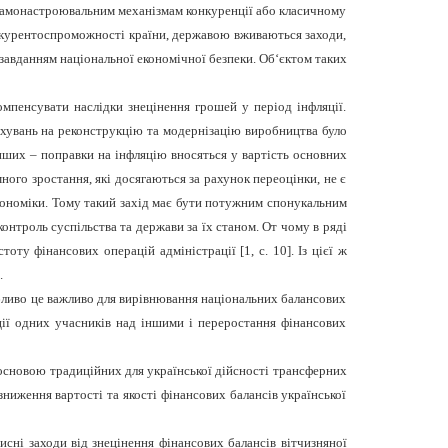
 самонастроювальним механізмам конкуренції або класичному
онкурентоспроможності країни, державою вживаються заходи,
завданням національної економічної безпеки. Об‘єктом таких
омпенсувати наслідки знецінення грошей у період інфляції.
рахувань на реконструкцію та модернізацію виробництва було
інших – поправки на інфляцію вносяться у вартість основних
ного зростання, які досягаються за рахунок переоцінки, не є
кономіки. Тому такий захід має бути потужним спонукальним
нтроль суспільства та держави за їх станом. От чому в ряді
ту фінансових операцій адміністрації [1, с. 10]. Із цієї ж
.
обливо це важливо для вирівнювання національних балансових
иції одних учасників над іншими і переростання фінансових
є основою традиційних для української дійсності трансферних
зниження вартості та якості фінансових балансів української
исні заходи від знецінення фінансових балансів вітчизняної