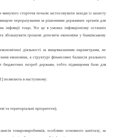
в минулого сторіччя почали застосовувати заходи із захисту
підвищене перерахування за рішеннями державних органів для
нь інфляції тощо. Усе це в умовах інфляціонізму останніх
та збільшувати грошові депозити економіки у банківському
 економічної діяльності за вищевказаними параметрами, не
ання економіки, а структурі фінансових балансів реального
итет бюджетних потреб держави, тобто підвищення бази для
11] полягають в наступному:
ві та територіальні пріоритети);
лансів товаровиробників, особливо основного капіталу, за