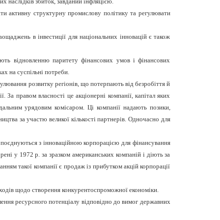
х наслідків збиток, завданий інфляцією.
ати активну структурну промислову політику та регулювати
аощаджень в інвестиції для національних інновацій є також
гають відновленню паритету фінансових умов і фінансових
ах на суспільні потреби.
имулювання розвитку регіонів, що потерпають від безробіття й
ї. За правом власності це акціонерні компанії, капітал яких
ідальним урядовим комісаром. Ці компанії надають позики,
ництва за участю великої кількості партнерів. Одночасно для
 що поєднуються з інноваційною корпорацією для фінансування
рені у 1972 р. за зразком американських компаній і діють за
анням такої компанії є продаж із прибутком акцій корпорації
аходів щодо створення конкурентоспроможної економіки.
лення ресурсного потенціалу відповідно до вимог державних