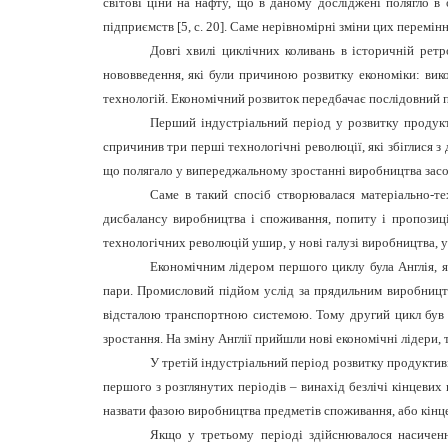
світові ціни на нафту, що в даному досліджені полягло в
підприємств [5,
c
. 20]. Саме нерівномірні зміни цих перемін
Довгі хвилі циклічних коливань в історичній ретр
нововведення, які були причиною розвитку економіки: вико
технологій. Економічний розвиток передбачає послідовний п
Перший індустріальний період у розвитку продукт
спричинив три перші технологічні революції, які збіглися
що полягало у випереджальному зростанні виробництва засо
Саме в такий спосіб створювалася матеріально-те
дисбалансу виробництва і споживання, попиту і пропозиці
технологічних революцій ушир, у нові галузі виробництва, у н
Економічним лідером першого циклу була Англія, я
пари. Промисловий підйом услід за прядильним виробництв
відсталою транспортною системою. Тому другий цикл був п
зростання. На зміну Англії прийшли нові економічні лідери,
У третій індустріальний період розвитку продуктив
першого з розглянутих періодів – винахід безлічі кінцеви
назвати фазою виробництва предметів споживання, або кінц
Якщо у третьому періоді здійснювалося насиченн