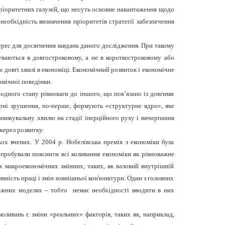
 пріоритетних галузей, що несуть основне навантаження щодо
еобхідність визначення пріоритетів стратегії забезпечення
ерес для досягнення завдань даного дослідження. При такому
уваються в довгостроковому, а не в короткостроковому або
є довгі хвилі в економіці. Економічний розвиток і економічне
омічної поведінки.
 одного стану рівноваги до іншого, що пов’язано із довгими
турні зрушення, по-перше, формують «структурне ядро», яке
знижувальну хвилю на стадії інерційного руху і вичерпання
жерел розвитку.
ох вчених. У 2004 р. Нобелівська премія з економіки була
 спробували пояснити всі коливання економіки як рівноважне
х макроекономічних змінних, таких, як валовий внутрішній
ивність праці і змін зовнішньої кон'юнктури. Один з головних
важних моделях – тобто немає необхідності вводити в них
ливань є зміни «реальних» факторів, таких як, наприклад,