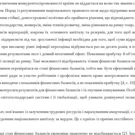
абезпечення конкурентоспроможності країни не віддається на волю так званим
ння. Поряд із регулюванням національного правового поля щодо підтримки к
ння стійкої, довгострокової політики або приймати рішення, що відповідають 
сподарства, конверсія, зміна темпів розвитку, зміна рівноваги на ринку тощо.
нсів корпорацій, зокрема їх основного капіталу та резервів, для того щоб к
в підприємств під час зростаючої інфляції необхідна для того, щоб суми від
при високому рівні інфляції переоцінка відбувається раз на десять років, в 
ими результатами несе і деякий негативний ефект. Показники прибутку й об‘єм
позиції на ринку. Такі можливості відображають тільки фінансові баланси е
нен перевірятися на стані фінансових балансів, тобто має бути ефективний ко
ничі ради за участю робітників і профспілок мають право контролювати чисто
одячи з показників фінансових балансів, а не показників прибутку [4, с. 10]
онтролем результатів для фінансових балансів і їх гнучким плануванням. Ос
світогосподарської системи і її глобалізації, щоб уникати домінуючої поз
ат, пов‘язаних із залученням трудових ресурсів і нарахуванням амортизації, 
еденням національного капіталу за кордон. Це є однією із причин постійного 
ці стан фінансових балансів економіки практично не відображається [2]. Зах