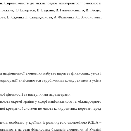
раїн. Спроможність до міжнародної конкурентоспроможності
Бажала, О. Білоруса, В. Будкіна, В. Гальчинського, В. Геєця,
ова
, В. Сіденка, І. Спиридонова,
А. Філіпенка, Є. Хлобистова,
ля національної економіки набуває паритет фінансових умов і
 корпорації витісняються зарубіжними конкурентами з усіма
ної діяльності за наступними параметрами.
снюють окремі країни у сфері національного та міжнародного
льної кредитної системи не мають конкурентних переваг перед
датків, особливо у країнах із розвинутою економікою (США –
впливають на стан фінансових балансів економіки. В Україні