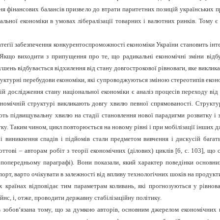
ення фінансових балансів призвело до втрати паритетних позицій українських
ьної економіки в умовах лібералізації товарних і валютних ринків. Тому є н
атегії забезпечення конкурентоспроможності економіки України становить інт
 Якщо виходити з припущення про те, що радикальні економічні зміни відб
шень відбувається відхилення від стану довгострокової рівноваги, яке виклика
труктурні перебудови економіки, які супроводжуються зміною стереотипів екон
ій дослідження стану національної економіки є аналіз процесів переходу від
економічній структурі викликають довгу хвилю певної спрямованості. Струк
ть підвищувальну хвилю на стадії становлення нової парадигми розвитку і 
ку. Таким чином, цикл повторюється на новому рівні і при мобілізації інших д
 виникнення спадів і підйомів стали предметом вивчення і дискусій багать
тові – авторам робіт з теорії економічних (ділових) циклів [6, с. 103], що
 попередньому параграфі). Вони показали, який характер поведінки основни
порт, варто очікувати в залежності від впливу технологічних шоків на продукт
х країнах відповідає тим параметрам коливань, які прогнозуються у рівно
ейнс, і, отже, проводити державну стабілізаційну політику.
зобов‘язана тому, що за думкою авторів, основним джерелом економічних ко