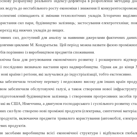
 основу розрахунку реального індексу-дефлятора в розробленій методиці дос
них ведуть до нестабільного росту економіки і зниження її конкурентоспромож
оспективі співпадають зі змінами технологічних укладів. Історично виділя
ристання сил пари, будівництво залізниць; застосування електротехніки; поя
ерехід від нижчих укладів до вищих.
ивних сил, доступний для аналізу за наявними джерелами фактичних даних,
 з довгими циклами М. Кондратьєва. Цей період можна назвати фазою проміжно
бів порівняно із виробництвом предметів споживання.
хнічна база для регулювання економічного розвитку і розширеного відтвор
ї послідовно визначало настання криз надвиробництва. Однак аж до кінця 
ові країни і регіони, які залучалися до індустріалізації, тобто екстенсивно.
ка забезпечила технічну перевагу і недосяжно високу для інших країн прод
ом забезпечили обслуговуючі галузі, а також створення нової інфраструкту
ідготовлений будівництвом залізниць і створенням прогресивних засобів тр
 такі як США, Німеччина, а двигуном господарського і суспільного розвитку ста
них сил було створено нові проміжні продукти (електрика, синтетичні матеріа
х продуктів, включаючи предмети тривалого користування (автомобілі, електр
евих продуктів.
я засобами виробництва всієї економічної структури і відбувалося глоба