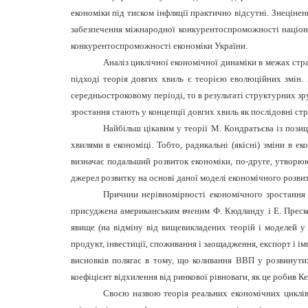
економіки під тиском інфляції практично відсутні. Знецін
забезпечення міжнародної конкурентоспроможності націонал
конкурентоспроможності економіки України.
Аналіз циклічної економічної динаміки в межах стр
підході теорія довгих хвиль є теорією еволюційних змін.
середньостроковому періоді, то в результаті структурних зру
зростання стають у концепції довгих хвиль як послідовні с
Найбільш цікавим у теорії М. Кондратьєва із позиц
хвилями в економіці. Тобто, радикальні (якісні) зміни в 
визначає подальший розвиток економіки, по-друге, утворюю
джерел розвитку на основі даної моделі економічного розвит
Причини нерівномірності економічного зростання і
присуджена американським вченим Ф. Кюдланду і Е. Прескот
явище (на відміну від вищевикладених теорій і моделей у
продукт, інвестиції, споживання і заощадження, експорт і ім
висновків полягає в тому, що коливання ВВП у розвинути
коефіцієнт відхилення від ринкової рівноваги, як це робив К
Своєю назвою теорія реальних економічних циклів 