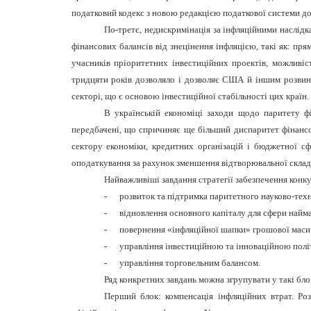
податковий кодекс з новою редакцією податкової системи дос
По-третє, недискримінація за інфляційними наслідк
фінансових балансів від знецінення інфляцією, такі як: пр
учасників пріоритетних інвестиційних проектів, можливіс
тридцяти років дозволяло і дозволяє США й іншим розвине
секторі, що є основою інвестиційної стабільності цих країн.
В українській економіці заходи щодо паритету фі
передбачені, що спричиняє ще більший диспаритет фінансов
сектору економіки, кредитних організацій і бюджетної с
оподаткування за рахунок зменшення відтворювальної складо
Найважливіші завдання стратегії забезпечення конк
-
розвиток та підтримка паритетного науково-техн
-
відновлення основного капіталу для сфери найма
-
повернення «інфляційної шапки» грошової маси 
-
управління інвестиційною та інноваційною політ
-
управління торговельним балансом.
Ряд конкретних завдань можна згрупувати у такі бло
Перший блок: компенсація інфляційних втрат. Роз