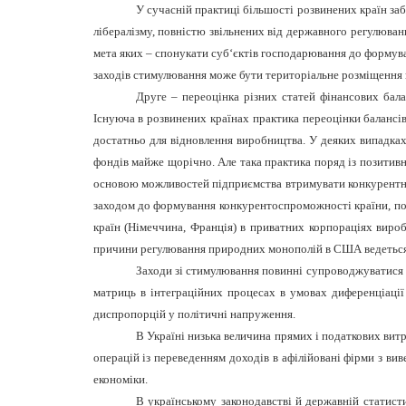
У сучасній практиці більшості розвинених країн з
лібералізму, повністю звільнених від державного регулюва
мета яких – спонукати суб‘єктів господарювання до формува
заходів стимулювання може бути територіальне розміщення го
Друге – переоцінка різних статей фінансових бала
Існуюча в розвинених країнах практика переоцінки балансі
достатньо для відновлення виробництва. У деяких випадках 
фондів майже щорічно. Але така практика поряд із позитивн
основою можливостей підприємства втримувати конкурентні 
заходом до формування конкурентоспроможності країни, пови
країн (Німеччина, Франція) в приватних корпораціях вироб
причини регулювання природних монополій в США ведеться вих
Заходи зі стимулювання повинні супроводжуватися к
матриць в інтеграційних процесах в умовах диференціації 
диспропорцій у політичні напруження.
В Україні низька величина прямих і податкових витр
операцій із переведенням доходів в афілійовані фірми з вив
економіки.
В українському законодавстві й державній статисти