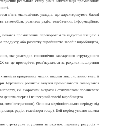
лідження реального стану рівня капіталізації промислових
ності.
ються п‘ять економічних укладів, що характеризують базові
ва автомобіля; розвиток радіо, телебачення, інформаційних
 почався промисловим переворотом та індустріалізацією і
го продукту, або розвитку виробництва засобів виробництва,
ення, яке унаслідок споконвічно закладеного структурного
XX ст. це протиріччя розв‘язувалося за рахунок поширення
уктивність прядильних машин завдяки використанню енергії
ри. Бурхливий розвиток галузей промисловості гальмувався
анспорту, які скоротили витрати і стимулювали промислове
ла дешева енергія і конвеєрний спосіб виробництва.
ли, комп‘ютери тощо). Основна відмінність цього періоду від
оприлади, радіо, телевізори тощо). Цей період умовно можна
льне структурне зрушення за рахунок переливу ресурсів у