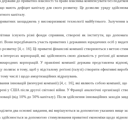
держави до приватної власності та право власника компенсувати без податкови
 що мають дефіцит капіталу для свого розвитку.
Це дозволяє уряду здійснюв
тного капіталу.
 приватних заощаджень у високоризикові технології майбутнього. Залучення з
політики існують різні фонди сприяння, створені як інститути, що допома
сті. Вони передбачають участь приватних і державних юридичних осіб у видатк
о розвитку [4, с. 16]. Ці приватні фінансові компанії створюються з метою ст
 в інтересах корпорацій, які здійснюють свою діяльність у регіоні дії компані
іжнародних корпорацій. У правлінні компанії держава представлена відпов
 полягає в тому, щоб у відсталому регіоні (галузі) створити ефективні вироб
 тому числі і щодо амортизаційних відрахувань.
вання інновацій (венчурні компанії) [4, с. 16], які являють собою компанії,
рені у США після другої світової війни. У Франції аналогічні організації ство
вації (від 10% до 50% капіталу). Після здійснення інноваційних заходів завд
иділити два основні завдання, які вирішуються за допомогою указаних вище з
ка здійснюється за допомогою стимулювання приватної економіки щодо віднов