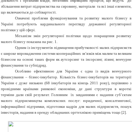
діяльності і органами влади; негативні інфляційні процеси, що ведуть до
збільшення витрат підприємства на сировину, матеріали та всі інші елементи,
що включаються до собівартості.
Означені проблеми функціонування та розвитку малого бізнесу в
Україні потребують кардинального перегляду державної регуляторної
політики у цій сфері.
Механізм змін регуляторної політики щодо покращення розвитку
малого бізнесу показана на рис. 1.
Одним із інструментів підвищення прибутковості малих підприємств
є широке впровадження системи коопераційних зв’язків між малим та великим
бізнесом на основі таких форм як аутсорсинг та інсорсинг, лізинг, венчурне
фінансування та субпідряд.
Особливо ефективною для України є одна із видів венчурного
фінансування – бізнес-інкубатор. Кількість бізнес-інкубаторів на території
України є дуже низькою (68 інкубаторів на кінець 2011 року), порівняно з
провідними країнами ринкової економіки, де дані структури в короткі
терміни дали свій результат. Головним їх завданнями є надання суб’єктам
малого підприємництва комплексних послуг: юридичної, консалтингової,
інформаційної підтримки, підготовки кадрів для малих підприємств, пошук
інвесторів, надання в оренду обладнаних оргтехнікою приміщень тощо [2].