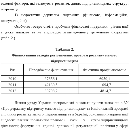
головні фактори, які гальмують розвиток даних підприємницьких структур,
зокрема це:
1) недостатня державна підтримка (фінансова, інформаційна,
консультаційна);
Особливо гостро стоїть проблема фінансової підтримки, рівень якої
є дуже низьким та не відповідає затвердженому державним бюджетом
(табл..2 ).
Таблиця 2.
Фінансування
заходів регіональних програм розвитку малого
підприємництва
Рік
Передбачено фінансування
Фактично профінансовано
2010
37656,1
6959,1
2011
42139,5
11094,7
2012
30708,7
14814,7
Діяння уряду України неспроможні виконати пункти зазначені в ЗУ
«Про державну підтримку малого підприємництва» та Національній програмі
сприяння розвитку малого підприємництва в Україні, основними напрями якої
є: вдосконалення нормативно-правової бази у сфері підприємницької
діяльності; формування єдиної державної регуляторної політики у сфері