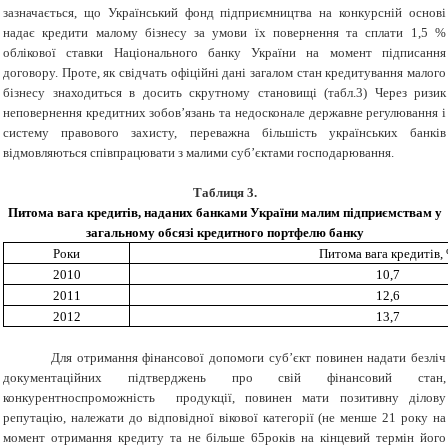
зазначається, що Український фонд підприємництва на конкурсній основі
надає кредити малому бізнесу за умови їх повернення та сплати 1,5 %
облікової ставки Національного банку України на момент підписання
договору. Проте, як свідчать офіційні дані загалом стан кредитування малого
бізнесу знаходиться в досить скрутному становищі (табл.3) Через ризик
неповернення кредитних зобов’язань та недосконале державне регулювання і
систему правового захисту, переважна більшість українських банків
відмовляються співпрацювати з малими суб’єктами господарювання.
Таблиця 3.
Питома вага кредитів, наданих банками України малим підприємствам у
загальному обсязі кредитного портфелю банку
Роки
Питома вага кредитів,
2010
10,7
2011
12,6
2012
13,7
Для отримання фінансової допомоги суб’єкт повинен надати безліч
документаційних підтверджень про свій фінансовий стан,
конкурентноспроможність продукції, повинен мати позитивну ділову
репутацію, належати до відповідної вікової категорії (не менше 21 року на
момент отримання кредиту та не більше 65років на кінцевий термін його