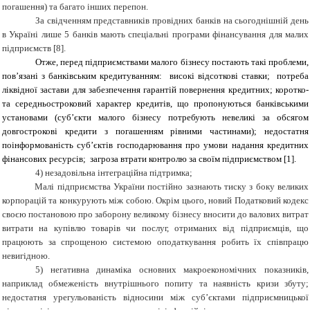
погашення) та багато інших перепон.
За свідченням представників провідних банків на сьогоднішній день
в Україні лише 5 банків мають спеціальні програми фінансування для малих
підприємств [8].
Отже, перед підприємствами малого бізнесу по­стають такі проблеми,
пов’язані з банківським кре­дитуванням: високі відсоткові ставки; потреба
ліквідної застави для забезпечення га­рантій повернення кредитних;
коротко-
та середньостроковий характер кре­дитів, що пропонуються банківськими
устано­вами (суб’єкти малого бізнесу потребують не­великі за обсягом
довгострокові кредити з по­гашенням рівними частинами);
недостатня
поінформованість суб’єктів госпо­дарювання про умови надання кредитних
фі­нансових ресурсів; загроза втрати контролю за своїм підприєм­ством
[1].
4) незадовільна інтеграційна підтримка;
Малі підприємства України постійно зазнають тиску з боку великих
корпорацій та конкурують між собою. Окрім цього, новий Податковий кодекс
своєю постановою про
заборон
у
великому бізнесу вносити до валових витрат
витрати на купівлю
товарів чи послуг, отриманих від підприємців, що
працюють за спрощеною системою оподаткування
робить їх співпрацю
невигідною.
5) негативна динаміка основних макроекономічних показників,
наприклад обмеженість внутрішнього попиту та наявність кризи збуту;
недостатня урегульованість відносини між суб’єктами підприємницької