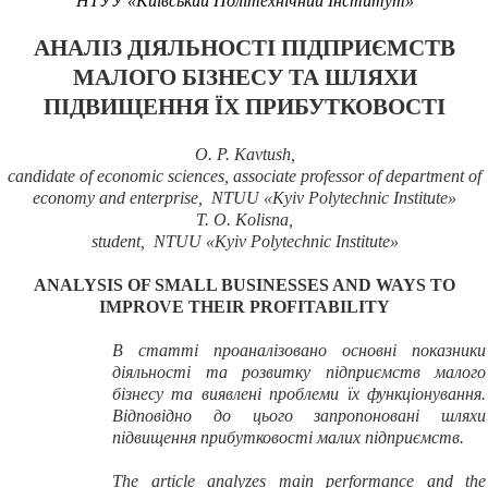
НТУУ «Київський Політехнічний Інститут»
АНАЛІЗ ДІЯЛЬНОСТІ ПІДПРИЄМСТВ
МАЛОГО БІЗНЕСУ ТА ШЛЯХИ
ПІДВИЩЕННЯ ЇХ ПРИБУТКОВОСТІ
O. P. Kavtush,
candidate of economic sciences, associate professor of department of
economy and enterprise, NTUU «Kyiv Polytechnic Institute»
T. O. Kolisna
,
student, NTUU «Kyiv Polytechnic Institute»
ANALYSIS OF
SMALL BUSINESSES
AND WAYS TO
IMPROVE
THEIR PROFITABILITY
В статті проаналізовано основні показники
діяльності та розвитку підприємств малого
бізнесу та виявлені проблеми їх функціонування.
Відповідно до цього запропоновані шляхи
підвищення прибутковості малих підприємств.
The article analyzes
main
performance
and the