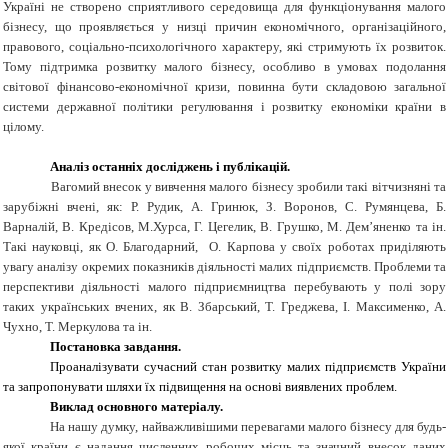
Україні не створено сприятливого середовища для функціонування малого
бізнесу, що проявляється у низці причин економічного, організаційного,
правового, соціально-психологічного характеру, які стримують їх розвиток.
Тому підтримка розвитку малого бізнесу, особливо в умовах подолання
світової фінансово-економічної кризи, повинна бути складовою загальної
системи державної політики регулювання і розвитку економіки країни в
цілому.
Аналіз останніх досліджень і публікацій.
Вагомий внесок у вивчення малого бізнесу зробили такі вітчизняні та
зарубіжні вчені, як: Р. Рудик, А. Гринюк, З. Воронов, С. Румянцева, Б.
Варналій, В. Кредісов, М.Хурса, Г. Цегелик, В. Грушко, М. Дем’яненко та ін.
Такі науковці, як О. Благодарний, О. Карпова у своїх роботах приділяють
увагу аналізу окремих показників діяльності малих підприємств. Проблеми та
перспективи діяльності малого підприємництва перебувають у полі зору
таких українських вчених, як В. Збарський, Т. Греджева, І. Максименко, А.
Чухно, Т. Меркулова та ін.
Постановка завдання.
Проаналізувати сучасний стан розвитку малих підприємств України
та запропонувати шляхи їх підвищення на основі виявлених проблем.
Виклад основного матеріалу.
На нашу думку, найважливішими перевагами малого бізнесу для будь-
якої країни є надання численних робочих місць та значний внесок даних