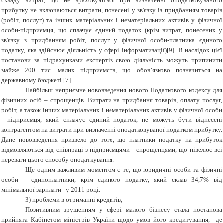
складу витрат, що не враховуються при визначенні оподатковуваного
прибутку не включаються витрати, понесені у зв'язку із придбанням товарів
(робіт, послуг) та інших матеріальних і нематеріальних активів у фізичної
особи-підприємця, що сплачує єдиний податок (крім витрат, понесених у
зв'язку з придбанням робіт, послуг у фізичної особи-платника єдиного
податку, яка здійснює діяльність у сфері інформатизації)[9]. В наслідок цієї
постанови за підрахунками експертів свою діяльність можуть припинити
майже 200 тис. малих підприємств, що обов’язково позначиться на
державному бюджеті [7].
Найбільш неприємне нововведення нового Податкового кодексу для
фізичних осіб – спрощенців. Витрати на придбання товарів, оплату послуг,
робіт, а також інших матеріальних і нематеріальних активів у фізичної особи
- підприємця, який сплачує єдиний податок, не можуть бути віднесені
контрагентом на витрати при визначенні оподатковуваної податком прибутку.
Дане нововведення призвело до того, що платники податку на прибуток
відмовляються від співпраці з підприємцями - спрощенцями, що нівелює всі
переваги цього способу оподаткування.
Ще одним важливим моментом є те, що юридичні особи та фізичні
особи – єдиноплатники, крім єдиного податку, який склав 34,7%
від
мінімальної зарплати
у 2011 році.
3) проблеми в отриманні кредитів;
Позитивним зрушенням у сфері малого бізнесу стала постанова
прийнята Кабінетом міністрів України щодо умов його кредитування, де