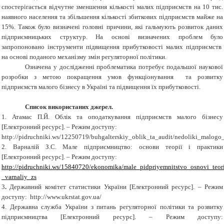
спостерігається відчутне зменшення кількості малих підприємств на 10 тис.
наявного населення та збільшення кількості збиткових підприємств майже на
15%. Також було визначені головні причини, які гальмують розвиток даних
підприємницьких структур. На основі визначених проблем було
запропоновано інструменти підвищення прибутковості малих підприємств
на основі поданого механізму змін регуляторної політики.
Означена у дослідженні проблематика потребує подальшої наукової
розробки з метою покращення умов функціонування та розвитку
підприємств малого бізнесу в Україні та підвищення їх прибутковості.
Список використаних джерел.
1.
Атамас П.Й. Облік та оподаткування підприємств малого бізнесу
[Електронний ресурс]. – Режим доступу:
http://pidruchniki.ws/12250719/buhgalterskiy_oblik_ta_audit/nedoliki_malogo
2. Варналій З.С.
Мале підприємництво: основи теорії і практики
[Електронний ресурс]. – Режим доступу:
http://pidruchniki.ws/15840720/ekonomika/male_pidpriyemnitstvo_osnovi_teori
_varnaliy_zs
3
.
Державний комітет статистики України
[Електронний ресурс]
.
–
Режим
доступу: http://www.ukrstat.gov.ua/
4. Державна служба України з питань регуляторної політики та розвитку
підприємництва
[Електронний ресурс]
.
–
Режим доступу: