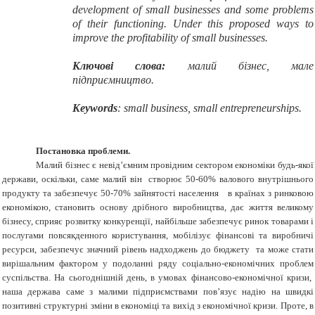
development of
small businesses
and some problems
of their functioning
.
Under this
proposed
ways to
improve the
profitability
of small businesses.
Ключові слова:
малий бізнес, мале
підприємництво.
Keywords
: small business
,
small entrepreneurships
.
Постановка проблеми.
Малий бізнес є невід’ємним провідним сектором економіки будь-якої
держави, оскільки, саме малий він створює 50-60% валового внутрішнього
продукту та забезпечує 50-70% зайнятості населення в країнах з ринковою
економікою, становить основу дрібного виробництва, дає життя великому
бізнесу, сприяє розвитку конкуренції, найбільше забезпечує ринок товарами і
послугами повсякденного користування, мобілізує фінансові та виробничі
ресурси, забезпечує значний рівень надходжень до бюджету та може стати
вирішальним фактором у подоланні ряду соціально-економічних проблем
суспільства. На сьогоднішній день, в умовах фінансово-економічної кризи,
наша держава саме з малими підприємствами пов’язує надію на швидкі
позитивні структурні зміни в економіці та вихід з економічної кризи. Проте, в