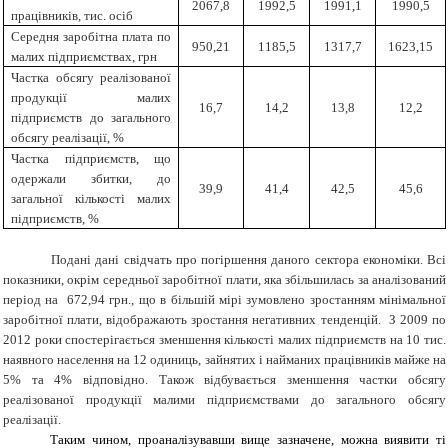
2067,8
1992,5
1991,1
1990,5
працівників, тис. осіб
Середня заробітна плата по
950,21
1185,5
1317,7
1623,15
малих підприємствах, грн
Частка обсягу реалізованої
продукції малих
16,7
14,2
13,8
12,2
підприємств до загального
обсягу реалізації, %
Частка підприємств, що
одержали збитки, до
39,9
41,4
42,5
45,6
загальної кількості малих
підприємств, %
Подані дані свідчать про погіршення даного сектора економіки. Всі
показники, окрім середньої заробітної плати, яка збільшилась за аналізований
період на 672,94 грн., що в більшій мірі зумовлено зростанням мінімальної
заробітної плати, відображають зростання негативних тенденцій. З 2009 по
2012 роки спостерігається зменшення кількості малих підприємств на 10 тис.
наявного населення на 12 одиниць, зайнятих і найманих працівників майже на
5% та 4% відповідно. Також відбувається зменшення частки обсягу
реалізованої продукції малими підприємствами до загального обсягу
реалізації.
Таким чином, проаналізувавши вище зазначене, можна виявити ті