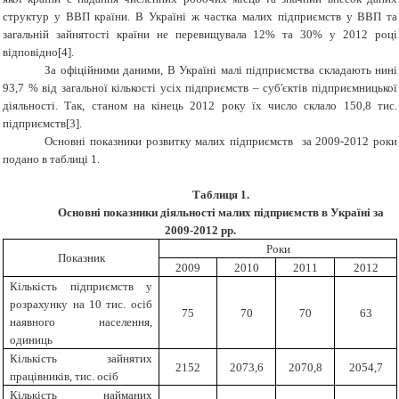
структур у ВВП країни. В Україні ж частка малих підприємств у ВВП та
загальній зайнятості країни не перевищувала 12% та 30% у 2012 році
відповідно[4].
За офіційними даними, В Україні малі підприємства складають нині
93,7 % від загальної кількості усіх підприємств – суб'єктів підприємницької
діяльності. Так, станом на кінець 2012 року їх число склало 150,8 тис.
підприємств[3].
Основні показники розвитку малих підприємств за 2009-2012 роки
подано в таблиці 1.
Таблиця 1.
Основні показники діяльності малих підприємств в Україні за
2009-2012 рр.
Роки
Показник
2009
2010
2011
2012
Кількість підприємств у
розрахунку на 10 тис. осіб
75
70
70
63
наявного населення,
одиниць
Кількість зайнятих
2152
2073,6
2070,8
2054,7
працівників, тис. осіб
Кількість найманих