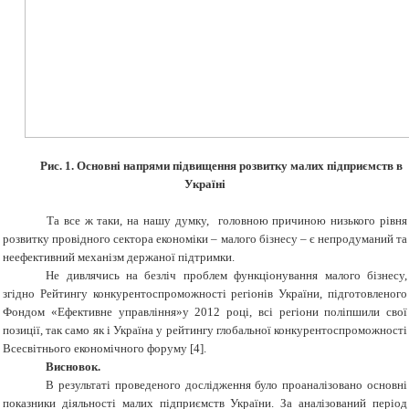
Рис. 1. Основні напрями підвищення розвитку малих підприємств в
Україні
Та все ж таки, на нашу думку, головною причиною низького рівня
розвитку провідного сектора економіки – малого бізнесу – є непродуманий та
неефективний механізм держаної підтримки.
Не дивлячись на безліч проблем функціонування малого бізнесу,
згідно Рейтингу конкурентоспроможності регіонів України, підготовленого
Фондом «Ефективне управління»у 2012 році, всі регіони поліпшили свої
позиції, так само як і Україна у рейтингу глобальної конкурентоспроможності
Всесвітнього економічного форуму [4].
Висновок.
В результаті проведеного дослідження було проаналізовано основні
показники діяльності малих підприємств України. За аналізований період