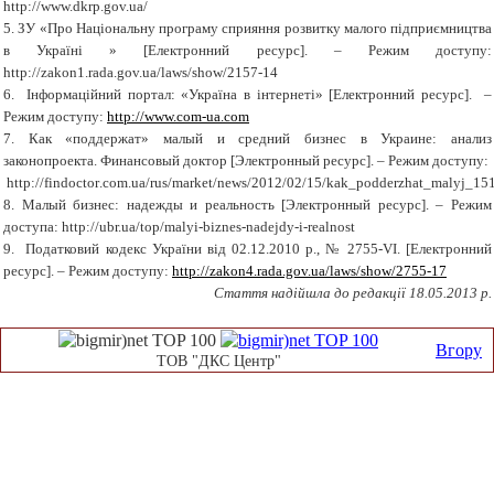
http://www.dkrp.gov.ua/
5. ЗУ «
Про Національну програму сприяння розвитку малого підприємництва
в Україні
»
[Електронний ресурс]
.
–
Режим доступу:
http://zakon1.rada.gov.ua/laws/show/2157-14
6.
Інформаційний портал:
«
Україна в інтернеті
»
[Електронний ресурс]
.
–
Режим доступу:
http://www.com-ua.com
7
. Как «поддержат» малый и средний бизнес в Укра­ине: анализ
законопроекта. Финансовый доктор [Электрон­ный ресурс]. – Режим доступ
у
:
http
://
findoctor
.
com
.
ua
/
rus
/
market
/
news
/2012/02/15/
kak
_
podderzhat
_
malyj
_151
8.
Малый бизнес: надежды и реальность [Электрон­ный ресурс]. – Режим
доступа:
http://ubr.ua/top/malyi-biznes-nadejdy-i-realnost
9. Податковий кодекс України в
i
д 02.12.2010 р., № 2755-
VI
. [Електронний
ресурс]. – Режим доступу:
http://zakon4.rada.gov.ua/laws/show/2755-17
Стаття надійшла до редакції 1
8
.05.2013 р.
Вгору
ТОВ "ДКС Центр"