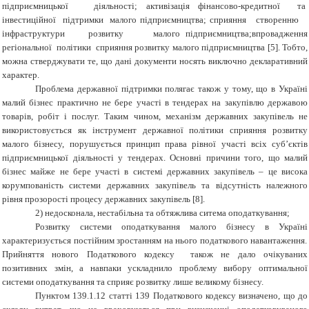
підприємницької діяльності; активізація фінансово-кредитної та
інвестиційної підтримки малого підприємництва; сприяння створенню
інфраструктури розвитку малого підприємництва;впровадження
регіональної політики сприяння розвитку малого підприємництва [5]. Тобто,
можна стверджувати те, що дані документи носять виключно
декларативний
характер.
Проблема державної підтримки полягає також у
тому, що в
Україні
малий бізнес практично не бере участі в тендерах на закупівлю державою
товарів, робіт і послуг. Таким чином, механізм державних закупівель не
використовується як інструмент державної політики сприяння розвитку
малого бізнесу, порушується принцип права рівної участі всіх суб’єктів
підприємницької діяльності у тен­дерах. Основні причини того, що малий
бізнес майже не бере участі в системі державних закупівель
– це
висока
корумпованість системи державних закупівель
та
відсутність належного
рівня прозорості процесу державних закупівель [
8
]
.
2) н
едосконал
а
, нестабіль
на
та обтяжлив
а
ситем
а
оподаткування
;
Р
озвитку системи оподаткування малого бізнесу в Україні
характеризується постійним зростанням на нього податкового навантаження
.
Прийняття нового Податкового кодексу також не дало очікуваних
позитивних змін, а навпаки
ускладнило проблему вибору оптимальної
системи оподаткування
та сприяє розвитку лише великому бізнесу.
Пунктом 139.1.12 статті 139 Податкового кодексу визначено, що до