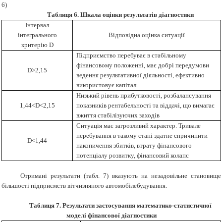
6)
Таблиця 6. Шкала оцінки результатів діагностики
Інтервал
інтегрального
Відповідна оцінка ситуації
критерію D
Підприємство перебуває в стабільному
фінансовому положенні, має добрі передумови
D>2,15
ведення результативної діяльності, ефективно
використовує капітал.
Низький рівень прибутковості, розбалансування
1,44<D<2,15
показників рентабельності та віддачі, що вимагає
вжиття стабілізуючих заходів
Ситуація має загрозливий характер. Тривале
перебування в такому стані здатне спричинити
D<1,44
накопичення збитків, втрату фінансового
потенціалу розвитку, фінансовий колапс
Отримані результати (табл. 7) вказують на незадовільне становище
більшості підприємств вітчизняного автомобілебудування.
Таблиця 7. Результати застосування математико-статистичної
моделі фінансової діагностики