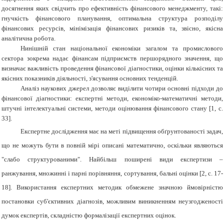
досягнення яких свідчить про ефективність фінансового менеджменту, такі:
гнучкість фінансового планування, оптимальна структура розподілу
фінансових ресурсів, мінімізація фінансових ризиків та, звісно, якісна
аналітична робота.
Нинішній стан національної економіки загалом та промислового
сектора зокрема надає фінансам підприємств першорядного значення, що
визначає важливість проведення фінансової діагностики, оцінки кількісних та
якісних показників діяльності, з'ясування основних тенденцій.
Аналіз наукових джерел дозволяє виділити чотири основні підходи до
фінансової діагностики: експертні методи, економіко-математичні методи,
штучні інтелектуальні системи, методи оцінювання фінансового стану [1, с.
33].
Експертне дослідження має на меті підвищення обґрунтованості задач,
що не можуть бути в повній мірі описані математично, оскільки являються
"слабо структурованими". Найбільш поширені види експертизи –
ранжування, множинні і парні порівняння, сортування, бальні оцінки [2, с. 17-
18]. Використання експертних методик обмежене значною ймовірністю
постановки суб'єктивних діагнозів, можливим виникненням неузгодженості
думок експертів, складністю формалізації експертних оцінок.