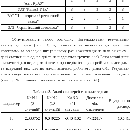
1
3
3
3
3
"АвтоКрАЗ"
ЗАТ "КамАЗ-УТК"
3
3
3
3
3
ВАТ "Часівоярський ремонтний
2
2
1
1
1
завод"
ЗАТ "Чернігівський автозавод"
3
3
3
3
3
Обґрунтованість такого розподілу підтверджується результатами
аналізу дисперсії (табл. 3), що вказують на нерівність дисперсії між
кластерами та всередині них (в іншому разі класифікація не мала би сенсу –
дані статистично однорідні та не піддаються групуванню). Розраховані рівні
значимості для перевірки гіпотези про нерівність дисперсій між кластерами
та всередині них істотно нижчі загальноприйнятого рівня 0,05. Результати
класифікації виявилися нерівномірними за числом включених ситуацій
(кластер № 3 є найчисельнішим за кількістю елементів – 41).
Таблиця 3. Аналіз дисперсії між кластерами
Кл №1
Кл №2
Кл №3
Дисперсія
Внутрішньо
Індикатор
(6
(10
(41
між
дисперс
ситуацій)
ситуацій)
ситуація)
кластерами
І1
2,388752
0,649225
-0,464162
47,22857
10,641