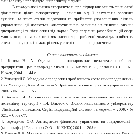
моніторингу і прогнозування розвитку ситуації.
В такому ключі можна стверджувати про підпорядкованість фінансової
діагностики цілям менеджменту – оскільки від її результатів залежить
сутність та зміст етапів підготовки та прийняття управлінських рішень,
управлінські дії являються конструктивною реакцією на виявлені ризики,
диспропорції та відхилення від норми. Тому подальші розробки у цій сфері
мають розкрити можливості використання розробленої моделі для прийняття
ефективних управлінських рішень у сфері фінансів підприємства.
Список використаних джерел
1.
Кизим Н. А. Оценка и прогнозирование неплатежеспособности
предприятий : [монография] / Кизим Н. А., Благун И. С., Копчак Ю. С. – Х. :
Инжек, 2004. – 144 с.
2.
Ушвицкий Л. Методика определения проблемного состоянии предприятия /
Лев Ушвицкий, Алла Алексеева // Проблемы теории и практики управления. –
2006. - № 8. – С. 17-23.
3.
Виклюк І.Я. Використання нечіткої логіки для визначення рекреаційного
потенціалу території / І.Я. Виклюк // Вісник національного університету
"Львівська політехніка. Серія: Інформаційні системи та мережі. – 2008. - №
621. – С. 69-77.
4.
Терещенко О.О. Антикризове фінансове управління на підприємстві :
[
м
онографія]
/ Терещенко О. О
. – К. КНЕУ, 2004.
–
268 с.
5.
Глухов В.В. Математические методы и модели для менеджмента / Глухов