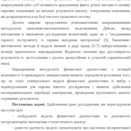
неврахування (або суб’єктивність врахування) факту різної вагомості впливу
окремих показників на загальні результати аналізу; ігнорування показників,
які розраховуються на базі чистого грошового потоку.
Досить широко представлена різноманітними напрацюваннями
методологія економіко-математичного моделювання. Дійсно, вклад
математики в економічні дослідження величезний, адже це є "поєднанням
гарного інструменту із гарним вихідним матеріалом" [5]. Економіко-
математичні методи й моделі визнані в ряді праць [5-7] найзручнішими з
позиції практичного впровадження. Водночас питання про достовірність
результатів їх застосування є досить дискусійним в сучасній управлінській
науці.
Опрацювання методології фінансової діагностики з позицій
можливості її прикладного використання вимагає передовсім розуміння того,
що не існує універсальної моделі фінансової діагностики, її вибір є
індивідуальним для окремо взятого дослідження і вимагає здійснення
експериментальної апробації альтернатив, проведення ґрунтовного аналізу
отриманих результатів.
Постановка задачі.
Здійснюючи дане дослідження, ми переслідували
наступні цілі:
- побудувати модель фінансової діагностики за допомогою
інструментарію математико-статистичного аналізу;
- довести здатність моделі сигналізувати про настання несприятливої