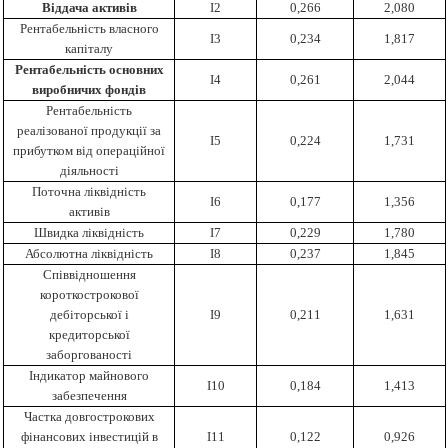
Віддача активів
І2
0,266
2,080
Рентабельність власного
І3
0,234
1,817
капіталу
Рентабельність основних
І4
0,261
2,044
виробничих фондів
Рентабельність
реалізованої продукції за
І5
0,224
1,731
прибутком від операційної
діяльності
Поточна ліквідність
І6
0,177
1,356
активів
Швидка ліквідність
І7
0,229
1,780
Абсолютна ліквідність
І8
0,237
1,845
Співвідношення
короткострокової
дебіторської і
І9
0,211
1,631
кредиторської
заборгованості
Індикатор майнового
І10
0,184
1,413
забезпечення
Частка довгострокових
фінансових інвестицій в
І11
0,122
0,926