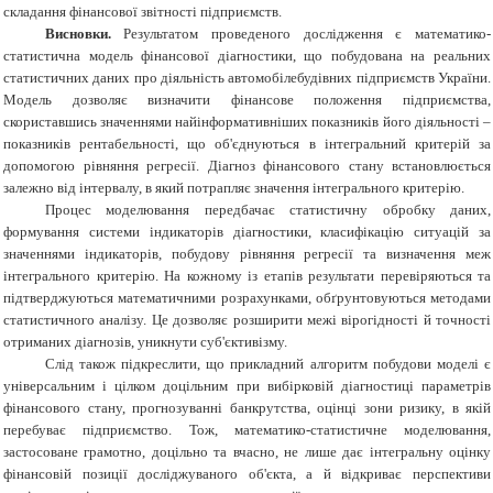
складання фінансової звітності підприємств.
Висновки.
Результатом проведеного дослідження є математико-
статистична модель фінансової діагностики, що побудована на реальних
статистичних даних про діяльність автомобілебудівних підприємств України.
Модель дозволяє визначити фінансове положення підприємства,
скориставшись значеннями найінформативніших показників його діяльності –
показників рентабельності, що об'єднуються в інтегральний критерій за
допомогою рівняння регресії. Діагноз фінансового стану встановлюється
залежно від інтервалу, в який потрапляє значення інтегрального критерію.
Процес моделювання передбачає статистичну обробку даних,
формування системи індикаторів діагностики, класифікацію ситуацій за
значеннями індикаторів, побудову рівняння регресії та визначення меж
інтегрального критерію. На кожному із етапів результати перевіряються та
підтверджуються математичними розрахунками, обґрунтовуються методами
статистичного аналізу. Це дозволяє розширити межі вірогідності й точності
отриманих діагнозів, уникнути суб'єктивізму.
Слід також підкреслити, що прикладний алгоритм побудови моделі є
універсальним і цілком доцільним при вибірковій діагностиці параметрів
фінансового стану, прогнозуванні банкрутства, оцінці зони ризику, в якій
перебуває підприємство. Тож, математико-статистичне моделювання,
застосоване грамотно, доцільно та вчасно, не лише дає інтегральну оцінку
фінансовій позиції досліджуваного об'єкта, а й відкриває перспективи