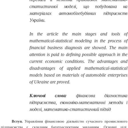
статистичної моделі, що побудована на
матеріалах автомобілебудівних підприємств
України.
In the article the main stages and tools of
mathematical-statistical modeling in the process of
financial
business diagnosis are showed. The main
attention is paid to defining possible approach in the
current economic conditions. The advantages and
disadvantages of applied mathematical-statistical
models based on materials of automobile enterprises
of Ukraine are proved.
Ключові слова:
фінансова діагностика
підприємства, економіко-математичні методи і
моделі, математико-статистичний підхід
Вступ.
Управління фінансовою діяльністю сучасного промислового
підприємства є складним багатоаспектним завданням. Основні цілі,