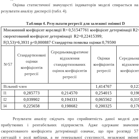
Оцінка статистичної значущості індикаторів моделі спирається на
результати аналізу дисперсії (табл. 4).
Таблиця 4. Результати регресії для залежної змінної D
Множинний коефіцієнт кореляції R= 0,51547761 коефіцієнт детермінації R
скоректований коефіцієнт детермінації R2=0,22415399;
F(3,53)=6,3931 p<0,000887 Стандартна помилка оцінки:0,79590
Середньоквадратичне
Стандартизовані
відхилення
Оцінки
Середньок
оцінки
N=57
стандартизованих
коефіцієнтів
відхилен
коефіцієнтів
оцінок коефіцієнтів
регресії
коефіцієнт
регресії
регресії
Вільний член
1,414767
0,12
І1
0,285773
0,214570
0,254015
0,19
І2
0,039902
0,194331
0,065562
0,31
І4
0,225658
0,198682
0,200325
0,17
Результати аналізу свідчать про сприйнятність даної моделі для
прибуткових і рентабельних підприємств. Адже одержане значення
скоректованого коефіцієнта детермінації означає, що при розгляді 57
ситуацій у ролі вибірки, а не генеральної сукупності, незалежні змінні