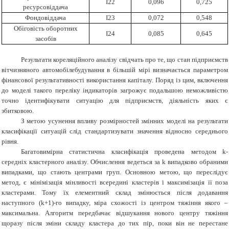
І22
0,096
0,725
ресурсовіддача
Фондовіддача
І23
0,072
0,548
Обіговість оборотних
І24
0,085
0,645
засобів
Результати кореляційного аналізу свідчать про те, що стан підприємств
вітчизняного автомобілебудування в більшій мірі визначається параметром
фінансової результативності використання капіталу. Поряд із цим, включення
до моделі такого переліку індикаторів загрожує подальшою неможливістю
точно ідентифікувати ситуацію для підприємств, діяльність яких є
збитковою.
З метою усунення впливу розмірностей змінних моделі на результати
класифікації ситуацій слід стандартизувати значення відносно середнього
рівня.
Багатовимірна статистична класифікація проведена методом k-
середніх кластерного аналізу. Обчислення ведеться за k випадково обраними
випадками, що стають центрами груп. Основною метою, що переслідує
метод, є мінімізація мінливості всередині кластерів і максимізація її поза
кластерами. Тому їх елементний склад змінюється після додавання
наступного (k+1)-го випадку, міра схожості із центром тяжіння якого –
максимальна. Алгоритм передбачає відшукання нового центру тяжіння
щоразу після зміни складу кластера до тих пір, поки він не перестане