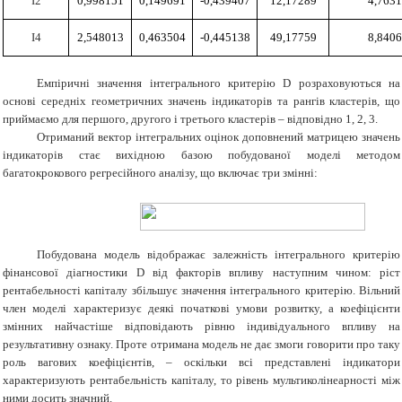
І2
0,998151
0,149691
-0,439407
12,17289
4,763
І4
2,548013
0,463504
-0,445138
49,17759
8,840
Емпіричні значення інтегрального критерію D розраховуються на
основі середніх геометричних значень індикаторів та рангів кластерів, що
приймаємо для першого, другого і третього кластерів – відповідно 1, 2, 3.
Отриманий вектор інтегральних оцінок доповнений матрицею значень
індикаторів стає вихідною базою побудованої моделі методом
багатокрокового регресійного аналізу, що включає три змінні:
Побудована модель відображає залежність інтегрального критерію
фінансової діагностики D від факторів впливу наступним чином: ріст
рентабельності капіталу збільшує значення інтегрального критерію. Вільний
член моделі характеризує деякі початкові умови розвитку, а коефіцієнти
змінних найчастіше відповідають рівню індивідуального впливу на
результативну ознаку. Проте отримана модель не дає змоги говорити про таку
роль вагових коефіцієнтів, – оскільки всі представлені індикатори
характеризують рентабельність капіталу, то рівень мультиколінеарності між
ними досить значний.