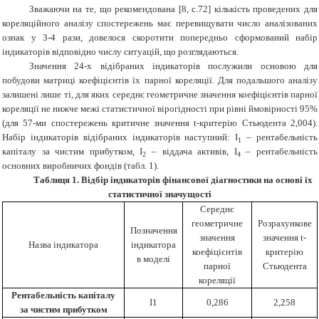
Зважаючи на те, що рекомендована [8, с.72] кількість проведених для
кореляційного аналізу спостережень має перевищувати число аналізованих
ознак у 3-4 рази, довелося скоротити попередньо сформований набір
індикаторів відповідно числу ситуацій, що розглядаються.
Значення 24-х відібраних індикаторів послужили основою для
побудови матриці коефіцієнтів їх парної кореляції. Для подальшого аналізу
залишені лише ті, для яких середнє геометричне значення коефіцієнтів парної
кореляції не нижче межі статистичної вірогідності при рівні ймовірності 95%
(для 57-ми спостережень критичне значення t-критерію Стьюдента 2,004).
Набір індикаторів відібраних індикаторів наступний: І
– рентабельність
1
капіталу за чистим прибутком, І
– віддача активів, І
– рентабельність
2
4
основних виробничих фондів (табл. 1).
Таблиця 1. Відбір індикаторів фінансової діагностики на основі їх
статистичної значущості
Середнє
геометричне
Розрахункове
Позначення
значення
значення t-
Назва індикатора
індикатора
коефіцієнтів
критерію
в моделі
парної
Стьюдента
кореляції
Рентабельність капіталу
І1
0,286
2,258
за чистим прибутком