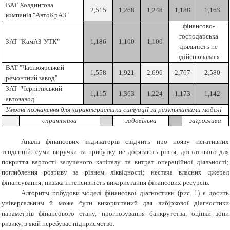
ВАТ Холдингова
2,515
1,268
1,248
1,188
1,163
компанія "АвтоКрАЗ"
фінансово-
господарська
ЗАТ "КамАЗ-УТК"
1,186
1,100
1,100
діяльність не
здійснювалася
ВАТ "Часівоярський
1,558
1,921
2,696
2,767
2,580
ремонтний завод"
ЗАТ "Чернігівський
1,115
1,363
1,224
1,173
1,142
автозавод"
Умовні позначення для характеристики ситуації за результатами моделі
сприятлива
задовільна
загрозлива
Аналіз фінансових індикаторів свідчить про появу негативних
тенденцій: суми виручки та прибутку не досягають рівня, достатнього для
покриття вартості залученого капіталу та витрат операційної діяльності;
поглиблення розриву за рівнем ліквідності; нестача власних джерел
фінансування; низька інтенсивність використання фінансових ресурсів.
Алгоритм побудови моделі фінансової діагностики (рис. 1) є досить
універсальним й може бути використаний для вибіркової діагностики
параметрів фінансового стану, прогнозування банкрутства, оцінки зони
ризику, в якій перебуває підприємство.