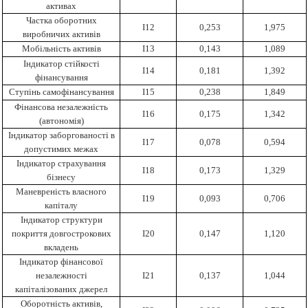
активах
Частка оборотних
І12
0,253
1,975
виробничих активів
Мобільність активів
І13
0,143
1,089
Індикатор стійкості
І14
0,181
1,392
фінансування
Ступінь самофінансування
І15
0,238
1,849
Фінансова незалежність
І16
0,175
1,342
(автономія)
Індикатор заборгованості в
І17
0,078
0,594
допустимих межах
Індикатор страхування
І18
0,173
1,329
бізнесу
Маневреність власного
І19
0,093
0,706
капіталу
Індикатор структури
покриття довгострокових
І20
0,147
1,120
вкладень
Індикатор фінансової
незалежності
І21
0,137
1,044
капіталізованих джерел
Оборотність активів,