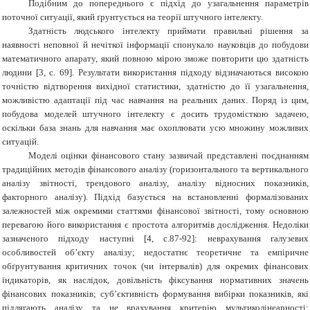
Подібним до попереднього є підхід до узагальнення параметрів
поточної ситуації, який ґрунтується на теорії штучного інтелекту.
Здатність людського інтелекту приймати правильні рішення за
наявності неповної й нечіткої інформації спонукало науковців до побудови
математичного апарату, який повною мірою зможе повторити цю здатність
людини [3, с. 69]. Результати використання підходу відзначаються високою
точністю відтворення вихідної статистики, здатністю до її узагальнення,
можливістю адаптації під час навчання на реальних даних. Поряд із цим,
побудова моделей штучного інтелекту є досить трудомісткою задачею,
оскільки база знань для навчання має охоплювати усю множину можливих
ситуацій.
Моделі оцінки фінансового стану зазвичай представлені поєднанням
традиційних методів фінансового аналізу (горизонтального та вертикального
аналізу звітності, трендового аналізу, аналізу відносних показників,
факторного аналізу). Підхід базується на встановленні формалізованих
залежностей між окремими статтями фінансової звітності, тому основною
перевагою його використання є простота алгоритмів дослідження. Недоліки
зазначеного підходу наступні [4, с.87-92]: неврахування галузевих
особливостей об’єкту аналізу; недостатнє теоретичне та емпіричне
обґрунтування критичних точок (чи інтервалів) для окремих фінансових
індикаторів, як наслідок, довільність фіксування нормативних значень
фінансових показників; суб’єктивність формування вибірки показників, які
підлягають аналізу та не врахування критерію мультиколінеарності;