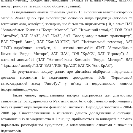
комплектуючих, продаж автомобільної техніки та комплектуючих, надання
послуг ремонту та технічного обслуговування).
В подальшому аналізі приймало участь 13 виробників автотранспортних
засобів. Аналіз даних про виробництво основних видів продукції (легкових та
вантажних авто, автобусів) засвідчив, що більшість підприємств (10, а саме: ПАТ
"Автомобільна Компанія "Богдан Моторс", ВАТ "Черкаський автобус",
ТОВ "ХАЗ
"АнтоРус", ЗАТ "ЗАЗ", ЗАТ "БАЗ", ЗАТ "Завод комунального транспорту",
ВАТ "Стрий Авто", ЗАТ "КамАЗ-УТК",
ВАТ "Часівоярський ремзавод", ЗАТ
"ЧАЗ") виробляють автобуси, 4 – легкові автомобілі (
ПАТ "Автомобільна
Компанія "Богдан Моторс"
, ЗАТ "ЗАЗ", ТОВ "КрАСЗ", ЗАТ "Єврокар"), 5 –
вантажні автомобілі (
ПАТ "Автомобільна Компанія "Богдан Моторс"
, ВАТ
"Черкаський автобус", ЗАТ "ЗАЗ", ТОВ "КрАСЗ", ВАТ ХК "АвтоКрАЗ").
За результатами пошуку даних про діяльність відібраних підприємств
довелося виключити із подальшого дослідження ТОВ "Херсонський
автоскладальний завод "АнтоРус" у зв’язку із недостатністю наявних
інформаційних джерел.
Таким чином, представницька вибірка підприємств для діагностики
становить 12 господарюючих суб’єктів, по
яких було сформовано інформаційну
базу із даних оприлюдненої фінансової звітності. Період діагностики – 2004-
2008 рр. Спостереженнями в контексті даного дослідження є ситуації,
встановлені із періодичністю в 1 рік, що приймаються за випадкові в рамках
нормально розподіленої сукупності, а аналізованими ознаками є значення
індикаторів.