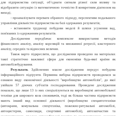
для підприємства ситуації, об’єднати сигнали різної сили впливу та
відобразити ситуацію із математичною точністю й конкретним діагнозом на
виході;
- проаналізувати переваги обраного підходу, перспективи подальшого
управління діяльністю підприємства на базі одержаних результатів;
- встановити труднощі побудови моделі й шляхи усунення вад,
пов'язаних із одержанням результатів.
Дослідження передбачає комплексне використання методів
фінансового аналізу, аналізу кореляцій та множинної регресії, кластерного
аналізу, середніх та відносних величин.
Також варто підкреслити, що дослідження проведено на матеріалах
такої стратегічно важливої сфери для економіки будь-якої країни як
автомобілебудування.
Результати.
Здійсненню власне дослідження передує побудова
інформаційного підґрунтя. Первинна вибірка підприємств проводилася за
ознакою виду економічної діяльності "виробництво автомобілів", до якої
увійшло 57 діючих суб'єктів господарювання. Проведене дослідження
показало, що лише 13 із них спеціалізуються на виробництві автомобільної
техніки для широкого кола споживачів, тоді як більша частина підприємств
мають інший вид основної діяльності (виробництво спецавтотехніки
(автокрани, комунальна спецтехніка, пожежно-рятувальні автомобілі,
автоцистерни, самоскиди, спортивні автомобілі), автозапчастин та