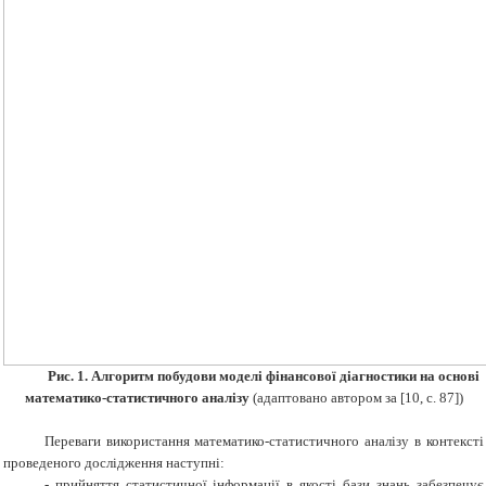
Рис. 1. Алгоритм побудови моделі фінансової діагностики на основі
математико-статистичного аналізу
(адаптовано автором за [10, с. 87])
Переваги використання математико-статистичного аналізу в контексті
проведеного дослідження наступні:
- прийняття статистичної інформації в якості бази знань забезпечує