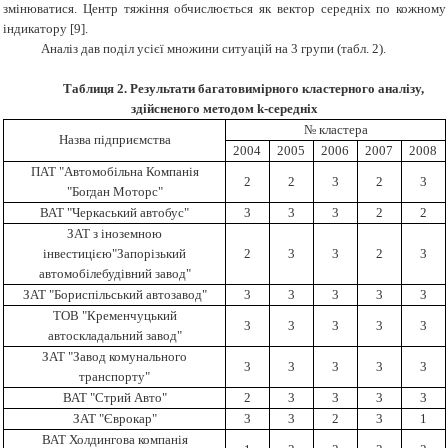
змінюватися. Центр тяжіння обчислюється як вектор середніх по кожному
індикатору [9].
Аналіз дав поділ усієї множини ситуацій на 3 групи (табл. 2).
Таблиця 2. Результати багатовимірного кластерного аналізу,
здійсненого методом k-середніх
№ кластера
Назва підприємства
2004
2005
2006
2007
2008
ПАТ "Автомобільна Компанія
2
2
3
2
3
"Богдан Моторс"
ВАТ "Черкаський автобус"
3
3
3
2
2
ЗАТ з іноземною
інвестицією"Запорізький
2
3
3
2
3
автомобілебудівний завод"
ЗАТ "Бориспільський автозавод"
3
3
3
3
3
ТОВ "Кременчуцький
3
3
3
3
3
автоскладальний завод"
ЗАТ "Завод комунального
3
3
3
3
3
транспорту"
ВАТ "Стрий Авто"
2
3
3
3
3
ЗАТ "Єврокар"
3
3
2
3
1
ВАТ Холдингова компанія