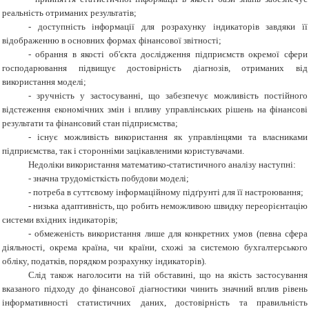
реальність отриманих результатів;
- доступність інформації для розрахунку індикаторів завдяки її
відображенню в основних формах фінансової звітності;
- обрання в якості об'єкта дослідження підприємств окремої сфери
господарювання підвищує достовірність діагнозів, отриманих від
використання моделі;
- зручність у застосуванні, що забезпечує можливість постійного
відстеження економічних змін і впливу управлінських рішень на фінансові
результати та фінансовий стан підприємства;
- існує можливість використання як управлінцями та власниками
підприємства, так і сторонніми зацікавленими користувачами.
Недоліки використання математико-статистичного аналізу наступні:
- значна трудомісткість побудови моделі;
- потреба в суттєвому інформаційному підґрунті для її настроювання;
- низька адаптивність, що робить неможливою швидку переорієнтацію
системи вхідних індикаторів;
- обмеженість використання лише для конкретних умов (певна сфера
діяльності, окрема країна, чи країни, схожі за системою бухгалтерського
обліку, податків, порядком розрахунку індикаторів).
Слід також наголосити на тій обставині, що на якість застосування
вказаного підходу до фінансової діагностики чинить значний вплив рівень
інформативності статистичних даних, достовірність та правильність