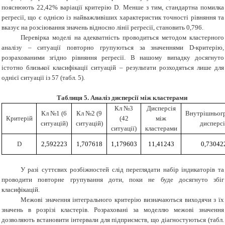
пояснюють 22,42% варіації критерію D. Менше з тим, стандартна помилка
регресії, що є однією із найважливіших характеристик точності рівняння та
вказує на розсіювання значень відносно лінії регресії, становить 0,796.
Перевірка моделі на адекватність проводиться методом кластерного
аналізу – ситуації повторно групуються за значеннями D-критерію,
розрахованими згідно рівняння регресії. В нашому випадку досягнуто
істотно близької класифікації ситуацій – результати розходяться лише для
однієї ситуації із 57 (табл. 5).
Таблиця 5. Аналіз дисперсії між кластерами
Кл №3
Дисперсія
Кл №1 (6
Кл №2 (9
Внутрішньог
Критерій
(42
між
ситуацій)
ситуацій)
дисперсі
ситуації)
кластерами
D
2,592223
1,707618
1,179603
11,41243
0,73042
У разі суттєвих розбіжностей слід переглядати набір індикаторів та
проводити повторне групування доти, поки не буде досягнуто збіг
класифікацій.
Межові значення інтегрального критерію визначаються виходячи з їх
значень в розрізі кластерів. Розраховані за моделлю межові значення
дозволяють встановити інтервали для підприємств, що діагностуються (табл.