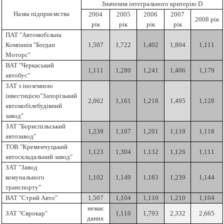
Значення інтегрального критерію D
Назва підприємства
2004
2005
2006
2007
2008 рік
рік
рік
рік
рік
ПАТ "Автомобільна
Компанія "Богдан
1,507
1,722
1,402
1,804
1,111
Моторс"
ВАТ "Черкаський
1,111
1,280
1,241
1,406
1,179
автобус"
ЗАТ з іноземною
інвестицією"Запорізький
2,062
1,161
1,218
1,495
1,128
автомобілебудівний
завод"
ЗАТ "Бориспільський
1,239
1,107
1,201
1,119
1,118
автозавод"
ТОВ "Кременчуцький
1,123
1,304
1,132
1,126
1,111
автоскладальний завод"
ЗАТ "Завод
комунального
1,102
1,149
1,183
1,239
1,144
транспорту"
ВАТ "Стрий Авто"
1,507
1,104
1,110
1,210
1,104
немає
ЗАТ "Єврокар"
1,110
1,793
2,332
2,665
даних