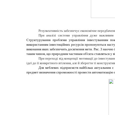
Результативність забезпечує економічне передбачен
При аналізі системи управління дуже важливим 
Структурування проблеми управління інвестуванням пок
використанням інвестиційних ресурсів пропонуються наступ
виконання яких забезпечить досягнення мети. Рис. 3 наочно
таким чином, що природним частинам об'єкта ставляться у ві
При переході від концепції мотивації до інвестува
ідеї до її конкретного втілення, але й зберегти ті конструкт
Для меблевих підприємств найбільш актуальним є 
предмет визначення спроможності провести автоматизацію 