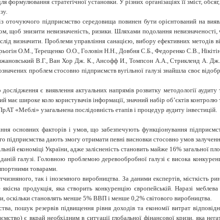
я формулювання стратегічної установки. У різних організаціях її зміст, обсяг, 
зу.
ліз оточуючого підприємство середовища повинен бути орієнтований на вияв
ином, щоб знизити невизначеність, ризики. Шляхами подолання невизначеності,
ій слід визначити. Проблеми управління санацією, вибору ефективних методів 
огін О.М., Терещенко О.О., Головін Н.Н., Довбня С.Б., Федоренко С.В., Нікітін
ижановський В.Г., Ван Хор Дж. К., Ансофф И., Томпсон А.А., Стрикленд А. Дж.,
означених проблем стосовно підприємств вугільної галузі знайшла своє відобр
дослідження є виявлення актуальних напрямів розвитку методології аудиту 
кий має широке коло користувачів інформації, значний набір об’єктів контролю 
ПрАТ «Меблі» узагальнена послідовність етапів і процедур аудиту інвестицій.
ання основних факторів і умов, що забезпечують функціонування підприємст
о підприємства дають змогу отримати певні висновки стосовно умов залучення
льній економіці України, адже залісненість становить майже 16% загальної пл
в даній галузі. Головною проблемою деревообробної галузі є висока конкурен
імпортними товарами.
чизняного, так і іноземного виробництва. За даними експертів, місткість ри
 якісна продукція, яка створить конкуренцію європейській. Наразі меблева
ми, оскільки становлять менше 5% ВВП і менше 0,2% світового виробництва.
ства, пошук резервів підвищення рівня доходів та економії витрат відпові
иємство) є вкрай необхідним в ситуації глобальної фінансової кризи, яка нег