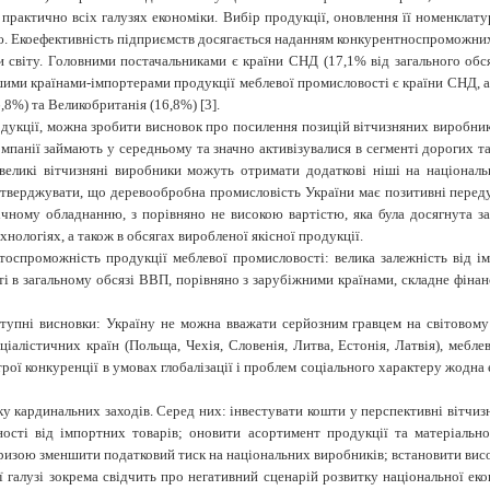
практично всіх галузях економіки. Вибір продукції, оновлення її номенкла
. Екоефективність підприємств досягається наданням конкурентноспроможних 
світу. Головними постачальниками є країни СНД (17,1% від загального обсягу
ими країнами-імпортерами продукції меблевої промисловості є країни СНД, а 
6,8%) та Великобританія (16,8%) [3].
укції, можна зробити висновок про посилення позицій вітчизняних виробник
компанії займають у середньому та значно активізувалися в сегменті дорогих 
 великі вітчизняні виробники можуть отримати додаткові ніші на націона
 стверджувати, що деревообробна промисловість України має позитивні пере
чному обладнанню, з порівняно не високою вартістю, яка була досягнута за
нологіях, а також в обсягах виробленої якісної продукції.
тоспроможність продукції меблевої промисловості: велика залежність від і
сті в загальному обсязі ВВП, порівняно з зарубіжними країнами, складне фіна
тупні висновки: Україну не можна вважати серйозним гравцем на світовому
ціалістичних країн (Польща, Чехія, Словенія, Литва, Естонія, Латвія), мебл
строї конкуренції в умовах глобалізації і проблем соціального характеру жодн
у кардинальних заходів. Серед них: інвестувати кошти у перспективні вітчиз
ності від імпортних товарів; оновити асортимент продукції та матеріальн
кризою зменшити податковий тиск на національних виробників; встановити висо
ї галузі зокрема свідчить про негативний сценарій розвитку національної еко