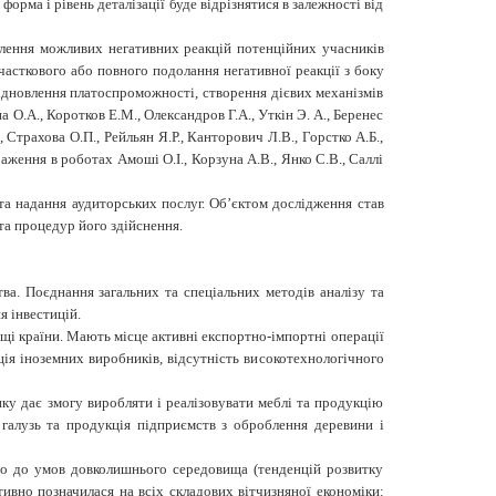
форма і рівень деталізації буде відрізнятися в залежності від
лення можливих негативних реакцій потенційних учасників
 часткового або повного подолання негативної реакції з боку
відновлення платоспроможності, створення дієвих механізмів
а О.А., Коротков Е.М., Олександров Г.А., Уткін Э. А., Беренес
 Страхова О.П., Рейльян Я.Р., Канторович Л.В., Горстко А.Б.,
аження в роботах Амоші О.І., Корзуна А.В., Янко С.В., Саллі
та надання аудиторських послуг. Об’єктом дослідження став
та процедур його здійснення.
ва. Поєднання загальних та спеціальних методів аналізу та
 інвестицій.
ощі країни. Мають місце активні експортно-імпортні операції
ція іноземних виробників, відсутність високотехнологічного
нку дає змогу виробляти і реалізовувати меблі та продукцію
 галузь та продукція підприємств з оброблення деревини і
дно до умов довколишнього середовища (тенденцій розвитку
ативно позначилася на всіх складових вітчизняної економіки: