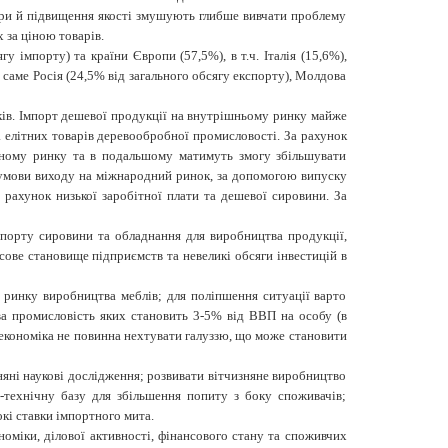
тури й підвищення якості змушують глибше вивчати проблему
за ціною товарів.
 імпорту) та країни Європи (57,5%), в т.ч. Італія (15,6%),
саме Росія (24,5% від загального обсягу експорту), Молдова
ів. Імпорт дешевої продукції на внутрішньому ринку майже
та елітних товарів деревообробної промисловості. За рахунок
льному ринку та в подальшому матимуть змогу збільшувати
думови виходу на міжнародний ринок, за допомогою випуску
 рахунок низької заробітної плати та дешевої сировини. За
мпорту сировини та обладнання для виробництва продукції,
нсове становище підприємств та невеликі обсяги інвестицій в
 ринку виробництва меблів; для поліпшення ситуації варто
ева промисловість яких становить 3-5% від ВВП на особу (в
а економіка не повинна нехтувати галуззю, що може становити
няні наукові дослідження; розвивати вітчизняне виробництво
о-технічну базу для збільшення попиту з боку споживачів;
кі ставки імпортного мита.
номіки, ділової активності, фінансового стану та споживчих