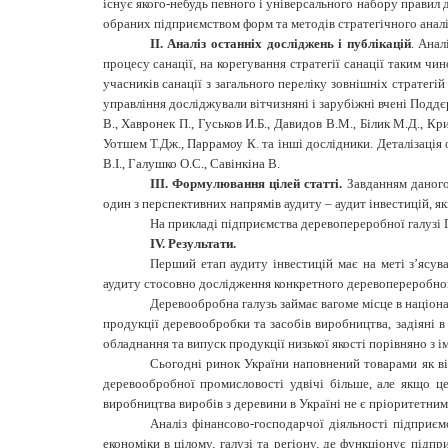
існує якого-небудь певного і універсального набору правил дл
обраних підприємством форм та методів стратегічного аналі
ІІ. Аналіз останніх досліджень і публікацій
. Ана
процесу санації, на корегування стратегії санації таким ч
учасників санації з загального переліку зовнішніх стратег
управління досліджували вітчизняні і зарубіжні вчені Поддєрь
В., Хавронек П., Гуськов И.Б., Давидов В.М., Білик М.Д., Кр
Уотшем Т.Дж., Паррамоу К. та інші дослідники. Деталізація 
В.І., Галушко О.С., Савінкіна В.
ІІІ. Формулювання цілей статті.
Завданням даного 
один з перспективних напрямів аудиту – аудит інвестицій, я
На прикладі підприємства деревопереробної галузі 
ІV. Результати.
Перший етап аудиту інвестицій має на меті з’ясув
аудиту стосовно дослідження конкретного деревопереробног
Деревообробна галузь займає вагоме місце в націона
продукції деревообробки та засобів виробництва, задіяні 
обладнання та випуск продукції низької якості порівняно з 
Сьогодні ринок України наповнений товарами як віт
деревообробної промисловості удвічі більше, але якщо це
виробництва виробів з деревини в Україні не є пріоритетни
Аналіз фінансово-господарчої діяльності підприєм
економіки в цілому, галузі та регіону, де функціонує підпр