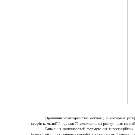
Провівши моніторинг по кожному із чотирьох розді
сторін компанії й переваг її положення на ринку; план по ней
Вивчення можливостей формування інвестиційних р
інвестицій з урахуванням специфіки господарської діяльност