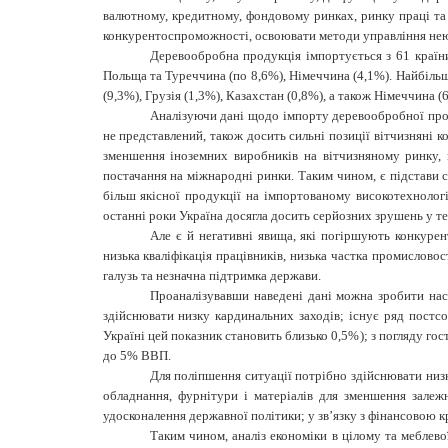
валютному, кредитному, фондовому ринках, ринку праці та 
конкурентоспроможності, освоювати методи управління нею
Деревообробна продукція імпортується з 61 країни 
Польща та Туреччина (по 8,6%), Німеччина (4,1%). Найбільш
(9,3%), Грузія (1,3%), Казахстан (0,8%), а також Німеччина (
Аналізуючи дані щодо імпорту деревообробної прод
не представлений, також досить сильні позиції вітчизняні 
зменшення іноземних виробників на вітчизняному ринку,
постачання на міжнародні ринки. Таким чином, є підстави
більш якісної продукції на імпортованому високотехнологі
останні роки Україна досягла досить серйозних зрушень у тех
Але є й негативні явища, які погіршують конкурен
низька кваліфікація працівників, низька частка промислово
галузь та незначна підтримка держави.
Проаналізувавши наведені дані можна зробити нас
здійснювати низку кардинальних заходів; існує ряд постсо
Україні цей показник становить близько 0,5%); з погляду го
до 5% ВВП.
Для поліпшення ситуації потрібно здійснювати низк
обладнання, фурнітури і матеріалів для зменшення залеж
удосконалення державної політики; у зв’язку з фінансовою 
Таким чином, аналіз економіки в цілому та меблево