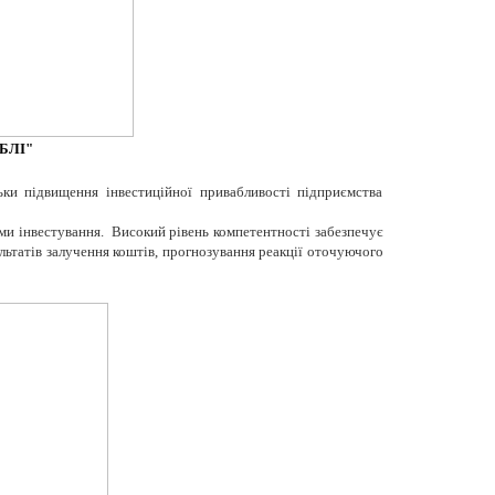
ЕБЛІ"
ки підвищення інвестиційної привабливості підприємства
рами інвестування. Високий рівень компетентності забезпечує
ультатів залучення коштів, прогнозування реакції оточуючого