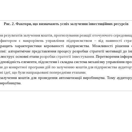
Рис. 2
.
Фактори, що визначають успіх залучення інвестиційних ресурсів
ня результатів залучення коштів, прогнозування реакції оточуючого середовищ
фактором є макрорівень управління підприємством – від наявності страт
ращить характеристики керованості підприємства. Можливості рішення 
ні: алгоритмічне представлення процесу розробки стратегії мотивації до інв
 ілюструє основні етапи
розробки стратегії інвестування.
Перетворення інформа
дповідність елементи, підсистеми і складна система механізму управління про
ння до конкретної програми дій по залученню коштів для підприємства аудитор
ивні ідеї, що були напрацьовані попередніми етапами.
залучення коштів для проведення автоматизації виробництва. Тому аудитор
виробництва.