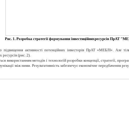
Рис. 1. Розробка стратегії формування інвестиційнихресурсів ПрАТ "М
о підвищення активності потенційних інвесторів ПрАТ «МЕБЛІ». Але тіль
 ресурсів (рис. 2).
ться використанням методів і технологій розробки концепції, стратегії, прог
мунікації між ними. Результативність забезпечує економічне передбачення рез