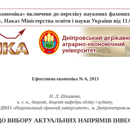
ономіка» включено до переліку наукових фахових 
, Наказ Міністерства освіти і науки України від 11
Ефективна економіка № 6, 2013
Н. Л. Шишкова,
к. е. н., доцент, доцент кафедри обліку і аудиту,
ДВНЗ «Національний гірничий університет», м. Дніпропетровсь
ДО ВИБОРУ АКТУАЛЬНИХ НАПРЯМІВ ІНВ