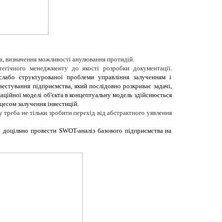
а, визначення можливості анулювання протидій.
егічного менеджменту до якості розробки документації.
слабо структурованої проблеми управління залученням і
естування підприємства, який послідовно розкриває задачі,
ційної моделі об'єкта в концептуальну модель здійснюється
цесом залучення інвестицій.
у треба не тільки зробити перехід від абстрактного уявлення
у доцільно провести SWOT-аналіз базового підприємства на