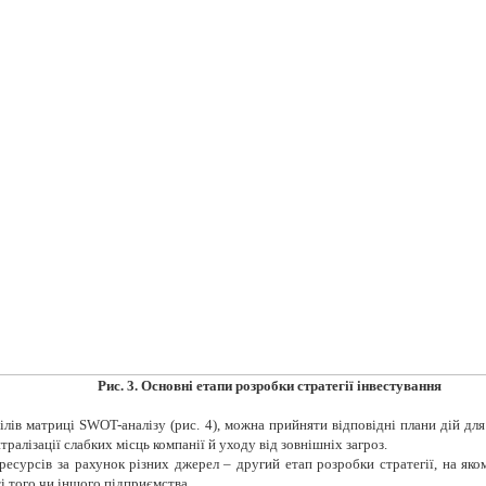
Рис. 3. Основні етапи розробки стратегії інвестування
лів матриці SWOT-аналізу (рис. 4), можна прийняти відповідні плани дій д
тралізації слабких місць компанії й уходу від зовнішніх загроз.
есурсів за рахунок різних джерел – другий етап розробки стратегії, на як
і того чи іншого підприємства.