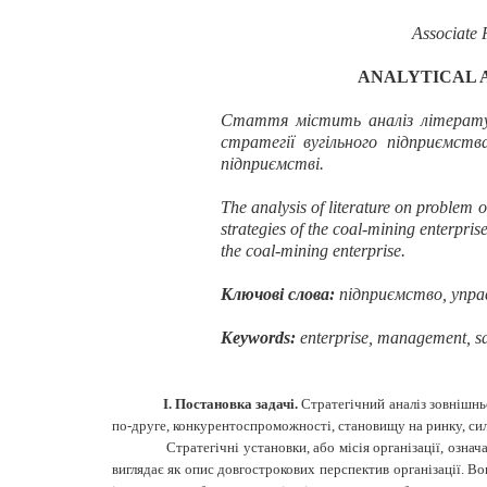
Associate 
ANALYTICAL 
Стаття містить аналіз літературн
стратегії вугільного підприємств
підприємстві.
The analysis of literature on problem 
strategies of the coal-mining enterprise
the coal-mining enterprise.
Ключові слова:
підприємство, управл
Keywords:
enterprise, management, san
І. Постановка задачі.
Стратегічний аналіз зовнішнь
по-друге, конкурентоспроможності, становищу на ринку, силь
Стратегічні установки, або місія організації, означ
виглядає як опис довгострокових перспектив організації. Во