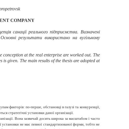
propetrovsk
MENT COMPANY
пція санації реального підприємства. Визначені
. Основні результати використано на вугільному
e conception at the real enterprise are worked out. The
es is given. The main results of the thesis are adopted at
пам факторів: по-перше, обстановці в галузі та конкуренції,
ься стратегічні установки даної організації.
рганізації. Вона зазвичай досить широка за масштабом і часто
ої установки не має певної стандартизованої форми, тобто не