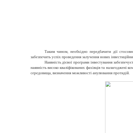
Таким чином, необхідно передбачити дії стосовн
забезпечить успіх проведення залучення нових інвестиційних
Наявність дієвої програми інвестування забезпечує
наявність високо кваліфікованих фахівців та налагоджені ко
середовища, визначення можливості анулювання протидій.