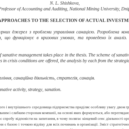
N. L
.
Shishkova
,
Professor of Accounting and Auditing, National Mining University, Dni
APPROACHES TO THE SELECTION OF ACTUAL INVEST
их джерел з проблеми управління санацією. Розроблена конце
а, що функціонує в кризових умовах, та проведено їх аналіз
of sanative management takes place in the thesis. The scheme of sanativ
s in crisis conditions are offered, the analysis by each from the strategi
іння, санаційна діяльність, стратегія, санація.
ative activity, strategy
, sanation.
ого і внутрішнього середовища підприємства приділяє особливу увагу двом гру
ним і слабким сторонам компанії, на основі яких формуються, або переглядают
ає спробу відповісти на запитання, в чому полягає кінцевий сенс діяльності о
ни є базою і точкою відліку для всіх починань в організації. Зміст стратегічн