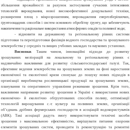
збільшення врожайності за рахунок з
астосування сучасних інтенсивних
технологій вирощування,
нової високоефективної дощувальної техніки,
розширення площ з мікрозрошенням, впровадження
енергозберігаючих,
ґрунтоощадних способів і систем основного обробітку ґрунту, що забезпечують
накопичення та раціональне використання атмосферних опадів та поливної води;
-
відновити на державному та регіональному рівнях системи
підготовки та перепідготовки фахівців водного господарства та зрошуваного
землеробства у середніх та вищих учбових закладах та наукових установах.
Висновки
. Таким чином, інноваційні підходи до розвитку
зрошуваних меліорацій на локальному та регіональному рівнях є
надзвичайно важливими для розвитку сільськогосподарської галузі. Так,
ефективне ведення землеробства на зрошуваних землях на фоні наростання
економічної та екологічної кризи спонукає до
пошуку нових підходів в
організації виробництва рослинницької продукції на зрошуваних землях,
планування та оперативного управління режимами зрошення. Крім того,
важливими напрямами розвитку зрошення в Україні є використання нових
економічно- й екологічно обґрунтованих способів поливу, оптимізації
технологій вирощування с.-г. культур на поливних землях, організації
об’єднань дрібних фермерських господарств в асоціацій водокористувачів
(АВК). Такі асоціації дадуть змогу використовувати технічні засоби
зрошення з максимальною ефективністю, вирішувати питання охорони
елементів зрошуваних систем, проводити їх реконструкцію та ремонтні