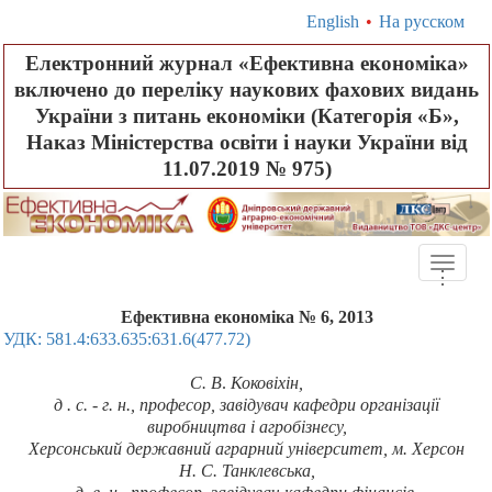
English
•
На русском
Електронний журнал «Ефективна економіка»
включено до переліку наукових фахових видань
України з питань економіки (Категорія «Б»,
Наказ Міністерства освіти і науки України від
11.07.2019 № 975)
Toggle
.
.
.
naviga
Ефективна економіка № 6, 2013
УДК: 581.4:633.635:631.6(477.72)
С.
В
.
Коковіхін,
д . с. - г. н., професор,
завідувач кафедри організації
виробництва і агробізнесу,
Херсонський державний аграрний університет, м. Херсон
Н. С. Танклевська,