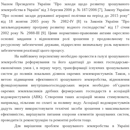
Указом Президента України "Про заходи щодо розвитку зрошуваного
землеробства в Україні" від 3 березня 2006 р. № 187/2006 [7], Закону України
”Про основні засади державної аграрної політики на період до 2015 року”
від 18 жовтня 2005 року № 2982-ІV [8] та Законів України "Про
загальнодержавну програму розвитку водного господарства" від 17 січня
2002 року № 2988-ІІІ [9]. Цими нормативно-правовими актами окреслено
основні завдання з відновлення ролі зрошення у продовольчому та
ресурсному забезпеченні держави, підкреслено визначальну роль наукового
забезпечення реалізації цього процесу.
На найближчу перспективу необхідно провести в галузі зрошуваного
землеробства реформування та його адаптації до нових господарсько-
економічних умов і, в першу чергу, трансформації існуючих зрошувальних
систем до поливів локальних ділянок окремих землекористувачів. Також,
з
метою підвищення ефективності зрошуваного землеробства, відновлення
функціонування внутрішньогосподарських мереж необхідно об’єднати
окремих землевласників дрібних фермерських господарств в асоціацій
водокористувачів (АВК). Створення таких асоціацій можна стимулювати,
наприклад, пільгами по сплаті за поливну воду. Асоціації водокористувачів
дадуть змогу використовувати технічні засоби зрошення з максимальною
ефективністю, вирішувати питання охорони елементів зрошуваних систем,
проводити їх реконструкцію та ремонтні роботи тощо.
Для вирішення проблем зрошуваного землеробства в Україні