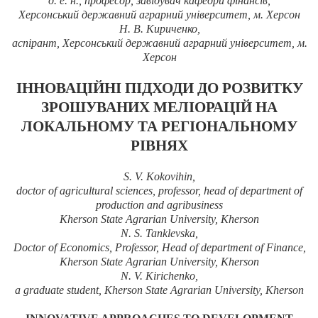
д. е. н., професор, завідувач кафедри фінансів,
Херсонський державний аграрний університет, м. Херсон
Н. В. Кириченко,
аспірант, Херсонський державний аграрний університет, м.
Херсон
ІННОВАЦІЙНІ ПІДХОДИ ДО РОЗВИТКУ
ЗРОШУВАНИХ МЕЛІОРАЦІЙ НА
ЛОКАЛЬНОМУ ТА РЕГІОНАЛЬНОМУ
РІВНЯХ
S.
V.
Kokovihin
,
doctor of agricultural
sciences,
professor, head of
department of
production and
agribusiness
Kherson
State
Agrarian
University
, Kherson
N. S. Tanklevska
,
Doctor of Economics,
Professor, Head of
department of
Finance,
Kherson
State
Agrarian
University
, Kherson
N. V.
Kirichenko,
a graduate student
, Kherson State
Agrarian
University
, Kherson