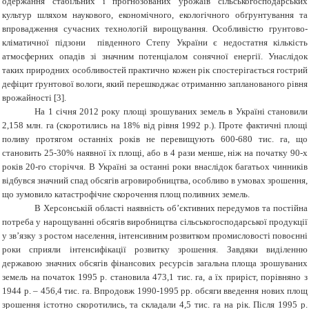
одержання стабільних і прогнозованих урожаїв сільськогосподарських
культур шляхом наукового, економічного, екологічного обґрунтування та
впровадження сучасних технологій вирощування. Особливістю грунтово-
кліматичної підзони південного Степу України є недостатня кількість
атмосферних опадів зі значним потенціалом сонячної енергії. Унаслідок
таких природних особливостей практично кожен рік спостерігається гострий
дефіцит ґрунтової вологи, який перешкоджає отриманню запланованого рівня
врожайності [
3
].
На 1 січня 2012 року площі зрошуваних земель в Україні становили
2,158 млн. га (скоротились на 18% від рівня 1992 р.). Проте фактичні площі
поливу протягом останніх років не перевищують 600-680 тис. га, що
становить 25-30% наявної їх площі, або в 4 рази менше, ніж на початку 90-х
років 20-го сторіччя. В Україні за останні роки внаслідок багатьох чинників
відбувся значний спад обсягів агровиробництва, особливо в умовах зрошення,
що зумовило катастрофічне скорочення площ поливних земель.
В Херсонській області наявність об’єктивних передумов та постійна
потреба у нарощуванні обсягів виробництва сільськогосподарської продукції
у зв’язку з ростом населення, інтенсивним розвитком промисловості повоєнні
роки сприяли інтенсифікації розвитку зрошення. Завдяки виділенню
державою значних обсягів фінансових ресурсів загальна площа зрошуваних
земель на початок 1995 р. становила 473,1 тис. га, а їх приріст, порівняно з
1944 р. – 456,4 тис. га. Впродовж 1990-1995 рр. обсяги введення нових площ
зрошення істотно скоротились, та складали 4,5 тис. га на рік. Після 1995 р.