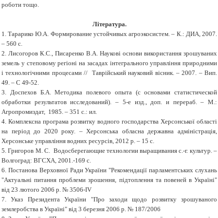
роботи тощо.
Література.
1.
Тарарико Ю.А. Формирование устойчивых агроэкосистем. – К.: ДИА, 2007.
– 560 с.
2.
Лисогоров К.С., Писаренко В.А. Наукові основи використання зрошуваних
земель у степовому регіоні на засадах інтегрального управління природними
і технологічними процесами // Таврійський науковий вісник. – 2007. – Вип.
49. – С 49-52.
3.
Доспехов Б.А. Методика полевого опыта (с основами статистической
обработки результатов исследований). – 5-е изд., доп. и перераб. – М.:
Агропромиздат, 1985. – 351 с.: ил.
4.
Комплексна програма розвитку водного господарства Херсонської області
на період до 2020 року. – Херсонська обласна державна адміністрація,
Херсонське управління водних ресурсів, 2012 р. – 15 с.
5.
Григоров М. С. Водосберегающие технологии выращивания с.-г. культур. –
Волгоград: ВГСХА, 2001.-169 c.
6.
Постанова Верховної Ради України "Рекомендації парламентських слухань
"Актуальні питання проблеми зрошення, підтоплення та повеней в Україні"
від 23 лютого 2006 р. № 3506-ІV
7.
Указ Президента України "Про заходи щодо розвитку зрошуваного
землеробства в Україні" від 3 березня 2006 р. № 187/2006