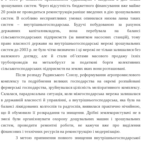
зрошуваних систем. Через відсутність бюджетного фінансування вже майже
20 років не проводиться реконструкція раніше введених в дію зрошувальних
систем. В особливо несприятливих умовах опинилася низова ланка таких
систем – внутрішньогосподарська. Будучі побудованою за рахунок
державних капіталовкладень, вона перебувала на балансі
сільськогосподарських підприємств (за винятком насосних станцій), тому
право власності держави на внутрішньогосподарські мережі зрошувальних
систем до 2003 р. не було чітко визначено і ці мережі не тільки залишалися без
належного догляду, але й стали об’єктами масового продажу їхніх
трубопроводів на металобрухт за податкові борги колективних
сільськогосподарських підприємств на землях яких вони розташовані.
Після розпаду Радянського Союзу, реформування агропромислового
комплексу та подрібнення великих
господарства на окремі розпайовані
фермерські господарства, зруйнувалася цілісність меліоративного комплексу.
Склалася, парадоксальна ситуація, коли міжгосподарська мережа залишалася
в державній власності й управлінні, а внутрішньогосподарська, яка була на
балансі ліквідованих колгоспів та радгоспів, виявилася практично нічийною,
що й обумовило її розкрадання та знищення. Дрібні землекористувачі не в
змозі були організовувати охорону дощувальних машин і зрошувальних
систем, проводити ремонтні роботи, не кажучи вже про виділення
фінансових і технічних ресурсів на реконструкцію і модернізацію.
З метою припинення повного знищення внутрішньогосподарської