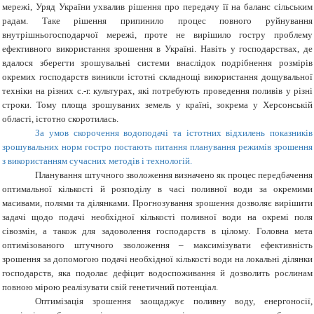
мережі, Уряд України ухвалив рішення про передачу її на баланс
сільським
радам. Таке рішення припинило процес повного руйнування
внутрішньогосподарчої мережі, проте не вирішило гостру проблему
ефективного використання зрошення в Україні. Навіть у господарствах, де
вдалося зберегти зрошувальні системи внаслідок
подрібнення розмірів
окремих господарств виникли істотні складнощі використання дощувальної
техніки на різних с.-г. культурах, які потребують проведення поливів у різні
строки.
Тому площа зрошуваних земель у країні, зокрема у Херсонській
області, істотно скоротилась.
За умов скорочення водоподачі та істотних відхилень показників
зрошувальних норм гостро постають питання планування режимів зрошення
з використанням сучасних методів і технологій.
Планування штучного зволоження визначено як процес передбачення
оптимальної кількості й розподілу в часі поливної води за окремими
масивами, полями та ділянками. Прогнозування зрошення дозволяє вирішити
задачі щодо подачі необхідної кількості поливної води на окремі поля
сівозмін, а також для задоволення господарств в цілому. Головна мета
оптимізованого штучного зволоження – максимізувати ефективність
зрошення за допомогою подачі необхідної кількості води на локальні ділянки
господарств, яка подолає дефіцит водоспоживання й дозволить рослинам
повною мірою реалізувати свій генетичний потенціал.
Оптимізація зрошення заощаджує поливну воду, енергоносії,