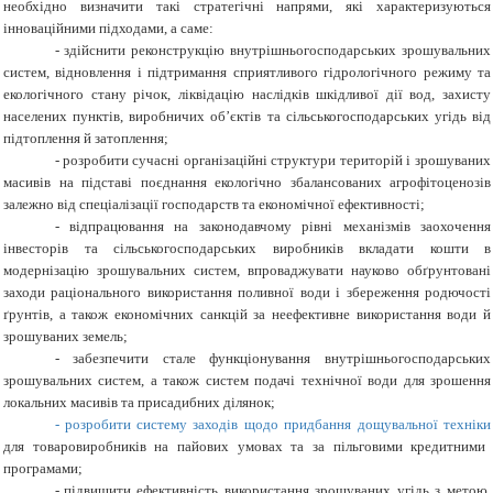
необхідно визначити такі стратегічні напрями, які характеризуються
інноваційними підходами, а саме:
-
здійснити реконструкцію внутрішньогосподарських зрошувальних
систем, відновлення і підтримання сприятливого гідрологічного режиму та
екологічного стану річок, ліквідацію наслідків шкідливої дії вод, захисту
населених пунктів, виробничих об’єктів та сільськогосподарських угідь від
підтоплення й затоплення;
-
розробити сучасні організаційні структури територій і зрошуваних
масивів на підставі поєднання екологічно збалансованих агрофітоценозів
залежно від спеціалізації господарств та економічної ефективності;
-
відпрацювання на законодавчому рівні механізмів заохочення
інвесторів та сільськогосподарських виробників вкладати кошти в
модернізацію зрошувальних систем, впроваджувати науково обґрунтовані
заходи раціонального використання поливної води і збереження родючості
ґрунтів, а також економічних санкцій за неефективне використання води й
зрошуваних земель;
-
забезпечити стале функціонування внутрішньогосподарських
зрошувальних систем, а також систем подачі технічної води для зрошення
локальних масивів та присадибних ділянок;
-
розробити систему заходів щодо придбання дощувальної техніки
для товаровиробників на пайових умовах
та за пільговими кредитними
програмами;
-
підвищити ефективність використання зрошуваних угідь з метою