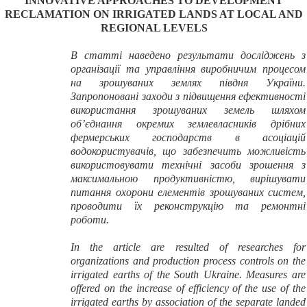
INNOVATIVE APPROACHES TO DEVELOPMENT
RECLAMATION ON IRRIGATED LANDS AT LOCAL AND
REGIONAL LEVELS
В статті наведено результати досліджень з
організації та управління виробничим процесом
на зрошуваних землях півдня України.
Запропоновані заходи з підвищення ефективності
використання зрошуваних земель шляхом
об’єднання окремих землевласників дрібних
фермерських господарств в асоціацій
водокористувачів, що забезпечить можливість
використовувати технічні засоби зрошення з
максимальною продуктивністю, вирішувати
питання охорони елементів зрошуваних систем,
проводити їх реконструкцію та ремонтні
роботи.
In the article are resulted of researches for
organizations and production process controls on the
irrigated earths of the South Ukraine. Measures are
offered on the increase of efficiency of the use of the
irrigated earths by association of the separate landed