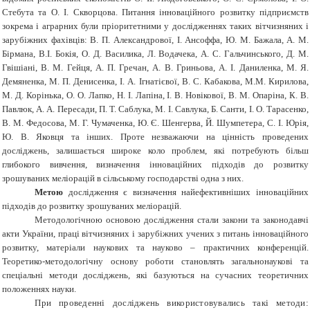
Стебута та О. І. Скворцова. Питання інноваційного розвитку підприємств
зокрема і аграрних були пріоритетними у дослідженнях таких вітчизняних і
зарубіжних фахівців: В. П. Александрової, І. Ансоффа, Ю. М. Бажала, А. М.
Бірмана, В.І. Бокія, О. Д. Василика, Л. Водачека, А. С. Гальчинського, Д. М.
Гвішіані, В. М. Гейця, А. П. Гречан, А. В. Гриньова, А. І. Даниленка, М. Я.
Демяненка, М. П. Денисенка, І. А. Ігнатієвої, В. С. Кабакова, М.М. Кирилова,
М. Д. Корінька, О. О. Лапко, Н. І. Лапіна, І. В. Новікової, В. М. Опаріна, К. В.
Павлюк, А. А. Пересади, П. Т. Саблука, М. І. Савлука, Б. Санти, І. О. Тарасенко,
В. М. Федосова, М. Г. Чумаченка, Ю. Є. Шенгерва, Й. Шумпетера, С. І. Юрія,
Ю. В. Яковця та інших. Проте незважаючи на цінність проведених
досліджень, залишається широке коло проблем, які потребують більш
глибокого вивчення, визначення інноваційних підходів до розвитку
зрошуваних меліорацій в сільському господарстві одна з них.
Метою
дослідження є визначення найефективніших інноваційних
підходів до розвитку зрошуваних меліорацій.
Методологічною основою дослідження стали закони та законодавчі
акти України, праці вітчизняних і зарубіжних учених з питань інноваційного
розвитку, матеріали наукових та науково – практичних конференцій.
Теоретико-методологічну основу роботи становлять загальнонаукові та
спеціальні методи досліджень, які базуються на сучасних теоретичних
положеннях науки.
При проведенні досліджень використовувались такі методи: