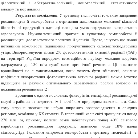
діалектичний і абстрактно-логічний, монографічний; статистичного
аналізу та порівняння.
Результати досліджень
.
У третьому тисячолітті головним завданням
рослинництва й землеробства є отримання максимально можливої кількості
біологічної продукції з одиниці площі за умов ощадливого використання
агроресурсів. Науково-технічний прогрес в сучасному землеробстві й
рослинництві досяг істотного розвитку й успіхів. Проте, існують ще значні
потенційні можливості підвищення продуктивності сільськогосподарських
угідь. Використовуючи тільки 2% фотосинтетичній активній радіації (ФАР),
на території України впродовж вегетаційного періоду можливо щорічно
одержувати до 130 ц/га сухої маси органічної речовини. Ці показники
врожайності не є максимальними, вони можуть бути збільшені, оскільки
коефіцієнт використання фотосинтетично активної радіації можна істотно
підвищити за рахунок оптимального забезпечення рослин вологою та
поживними речовинами [2].
Зрошення є одним з основних факторів інтенсифікації рослинницької
галузі в районах із недостатнім і нестійким природним зволоженням. Саме
тому штучне зволоження набуло широкого розповсюдження в аридних
регіонах, особливо у XX столітті. В теперішній час в світі зрошуються понад
270 млн. га, причому поливні землі забезпечують понад 40% світового
виробництва рослинницької продукції, займаючи лише 18% площі
сільгоспугідь.
Головним напрямом землеробства в третьому тисячолітті є