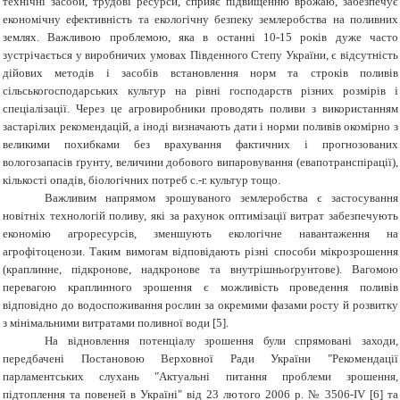
технічні засоби, трудові ресурси, сприяє підвищенню врожаю, забезпечує
економічну ефективність та екологічну безпеку землеробства на поливних
землях. Важливою проблемою, яка в останні 10-15 років дуже часто
зустрічається у виробничих умовах Південного Степу України, є відсутність
дійових методів і засобів встановлення норм та строків поливів
сільськогосподарських культур на рівні господарств різних розмірів і
спеціалізації. Через це агровиробники проводять поливи з використанням
застарілих рекомендацій, а іноді визначають дати і норми поливів окомірно з
великими похибками без врахування фактичних і прогнозованих
вологозапасів ґрунту, величини добового випаровування (евапотранспірації),
кількості опадів, біологічних потреб с.-г. культур тощо.
Важливим напрямом зрошуваного землеробства є застосування
новітніх технологій поливу, які за рахунок оптимізації витрат забезпечують
економію агроресурсів, зменшують екологічне навантаження на
агрофітоценози. Таким вимогам відповідають різні способи мікрозрошення
(краплинне, підкронове, надкронове та внутрішньоґрунтове). Вагомою
перевагою краплинного зрошення є можливість проведення поливів
відповідно до водоспоживання рослин за окремими фазами росту й розвитку
з мінімальними витратами поливної води [5].
На відновлення потенціалу зрошення були спрямовані заходи,
передбачені Постановою Верховної Ради України "Рекомендації
парламентських слухань "Актуальні питання проблеми зрошення,
підтоплення та повеней в Україні" від 23 лютого 2006 р. № 3506-ІV [6] та