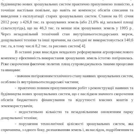
будівництво нових зрошувальних систем практично призупинено повністю, а
точніше настільки повільне, що навіть не компенсує обсягів списання та
виведення з експлуатації старих зрошувальних систем. Станом на 01 січня
2012 року з 426,8 тис. га зрошуваних земель (або 21,6% від загальної площі
сільгоспугідь), що на 46,3 тис. га менше ніж зрошуваних земель у 1995 р..
Через незадовільний технічний стан внутрішньогосподарських мереж,
дощувальної техніки та інші причини, на сьогодні не використовується 140,6
тис. га, в тому числі 8,2 тис. га рисових систем
[ 4]
.
В останні роки внаслідок невдалого реформування агропромислового
комплексу ефективність використання зрошуваних земель істотно погіршилась
.
Різке скорочення фактично политих площ супроводжувалось такими процесами
та явищами:
-
значним погіршенням технічного стану наявних зрошувальних систем,
особливо їх внутрішньогосподарської частини;
-
практично повним призупиненням робіт з реконструкції наявних та
будівництва нових зрошувальних систем, що є наслідком значного скорочення
обсягів бюджетного фінансування та відсутності власних коштів у
землекористувачів;
-
недостатньою кількістю та незадовільними оновленням парку
дощувальної техніки;
-
порушення технологічної цілісності зрошувальних систем, яка
спричинена, з одного боку, розпаюванням земель і, як наслідок, подрібненням та