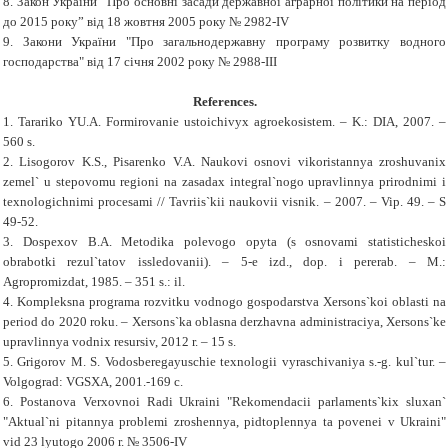
8.
Закон України ”Про основні засади державної аграрної політики на період
до 2015 року” від 18 жовтня 2005 року № 2982-ІV
9.
Закони України "Про загальнодержавну програму розвитку водного
господарства" від 17 січня 2002 року № 2988-ІІІ
References.
1. Tarariko YU.A. Formirovanie ustoichivyx agroekosistem. – K.: DIA, 2007. –
560 s.
2. Lisogorov K.S., Pisarenko V.A. Naukovi osnovi vikoristannya zroshuvanix
zemel` u stepovomu regioni na zasadax integral`nogo upravlinnya prirodnimi i
texnologichnimi procesami // Tavriis`kii naukovii visnik. – 2007. – Vip. 49. – S
49-52.
3. Dospexov B.A. Metodika polevogo opyta (s osnovami statisticheskoi
obrabotki rezul`tatov issledovanii). – 5-e izd., dop. i pererab. – M.:
Agropromizdat, 1985. – 351 s.: il.
4. Kompleksna programa rozvitku vodnogo gospodarstva Xersons`koi oblasti na
period do 2020 roku. – Xersons`ka oblasna derzhavna administraciya, Xersons`ke
upravlinnya vodnix resursiv, 2012 r. – 15 s.
5. Grigorov M. S. Vodosberegayuschie texnologii vyraschivaniya s.-g. kul`tur. –
Volgograd: VGSXA, 2001.-169 c.
6. Postanova Verxovnoi Radi Ukraini "Rekomendacii parlaments`kix sluxan`
"Aktual`ni pitannya problemi zroshennya, pidtoplennya ta povenei v Ukraini"
vid 23 lyutogo 2006 r. № 3506-IV