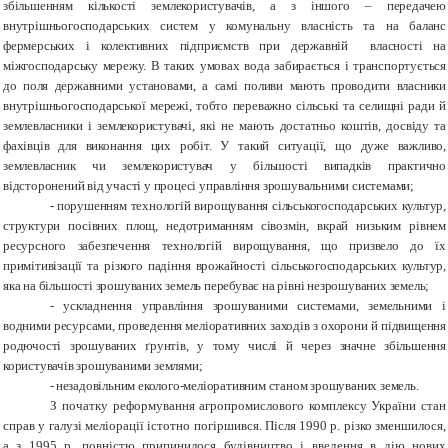
збільшенням кількості землекористувачів, а з іншого – передачею
внутрішньогосподарських систем у комунальну власність та на баланс
фермерських і колективних підприємств при державній власності на
міжгосподарську мережу. В таких умовах вода забирається і транспортується
до поля державними установами, а самі поливи мають проводити власники
внутрішньогосподарської мережі, тобто переважно сільські та селищні ради й
землевласники і землекористувачі, які не мають достатньо коштів, досвіду та
фахівців для виконання цих робіт. У такий ситуації, що дуже важливо,
землевласник чи землекористувач у більшості випадків практично
відсторонений від участі у процесі управління зрошувальними системами;
-
порушенням технологій вирощування сільськогосподарських культур,
структури посівних площ, недотриманням сівозмін, вкрай низьким рівнем
ресурсного забезпечення технологій вирощування, що призвело до їх
примітивізації та різкого падіння врожайності сільськогосподарських культур,
яка на більшості зрошуваних земель перебуває на рівні незрошуваних земель;
-
ускладнення управління зрошуваними системами, земельними і
водними ресурсами, проведення меліоративних заходів з охорони й підвищення
родючості зрошуваних ґрунтів, у тому числі й через значне збільшення
користувачів зрошуваними землями;
-
незадовільним еколого-меліоративним станом зрошуваних земель.
З початку реформування агропромислового комплексу України стан
справ у галузі меліорації істотно погіршився. Після 1990 р. різко зменшилося,
а з 1995 р. повністю припинилося будівництво і введення в дію нових