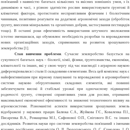
пов'язаний з наявністю багатьох кількісних та якісних зовнішніх умов, з їх
динамікою в часі, з різною здатністю рослин використовувати ґрунтові й
кліматичні фактори, протистояти несприятливим фізичним і біологічним
чинникам, позитивно реагувати на додаткові агрономічні заходи (обробіток
ґрунту, внесення мінеральних та органічних добрив, застосування пестицидів
тощо). В останні роки ефективність використання штучного зволоження
істотно зменшилася, що обумовлює необхідність розробки та впровадження
нових організаційних заходів, спрямованих на розвиток зрошуваного
землеробства [1].
Стан вивчення проблеми
. Сучасне землеробство базується на
сукупності багатьох наук – біології, хімії, фізики, ґрунтознавства, економіки,
кліматології та інших, які у свою чергу під час взаємодії з аграрною наукою
диференціювалися і стали її складовими елементами. Весь цей комплекс наук є
найефективнішим при вірному плануванні та впровадженні в агровиробничі
системи науково обґрунтованих складових елементів, які повинні
забезпечувати високі й стабільні урожаї при одночасному підвищенні
родючості ґрунту, створенні сприятливих умов для рослин, отриманні
максимальної економічної ефективності та зниженні техногенного впливу на
агроекосистеми. Різноманітні аспекти використання зрошуваних земель
відображені у наукових працях Балюка С.А., Жуйкова Г.Є., Коваленка П.І.,
Писаренка В.А., Ромащенка М.І., Сафонової О.П., Снігового В.С. та інших
дослідників. Розвиток науки про системи землеробства пов'язаний з іменами
відомих російських економістів О. II. Людоговського, О. С. Єрмолова, І. О.