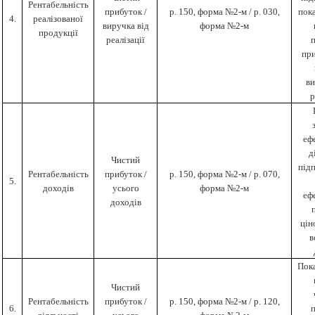
Рентабельність
прибуток /
р. 150, форма №2-м / р. 030,
пока
4.
реалізованої
виручка від
форма №2-м
продукції
реалізації
при
ви
р
еф
д
Чистий
підп
Рентабельність
прибуток /
р. 150, форма №2-м / р. 070,
5.
доходів
усього
форма №2-м
еф
доходів
цін
в
Пока
Чистий
Рентабельність
прибуток /
р. 150, форма №2-м / р. 120,
6.