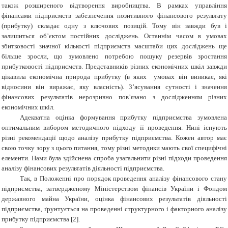
також розширеного відтворення виробництва. В рамках управління
фінансами підприємств забезпечення позитивного фінансового результату
(прибутку) складає одну з ключових позицій. Тому він завжди був і
залишиться об’єктом постійних досліджень. Останнім часом в умовах
збитковості значної кількості підприємств масштаби цих досліджень ще
більше зросли, що зумовлено потребою пошуку резервів зростання
прибутковості підприємств. Представників різних економічних шкіл завжди
цікавила економічна природа прибутку (в яких умовах він виникає, які
відносини він виражає, яку власність). З’ясування сутності і значення
фінансових результатів нерозривно пов’язано з дослідженням різних
економічних шкіл.
Адекватна оцінка формування прибутку підприємства зумовлена
оптимальним
вибором
методичного
підходу
її
проведення. Нині існують
різні рекомендації щодо аналізу прибутку підприємства. Кожен автор має
свою точку зору з цього питання, тому різні методики мають свої специфічні
елементи. Нами
була
здійснена
спроба
узагальнити
різні
підходи
проведення
аналізу
фінансових
результатів
діяльності
підприємства.
Так, в Положенні про порядок проведення аналізу фінансового стану
підприємства, затвердженому Міністерством фінансів
України і Фондом
державного майна України, оцінка фінансових результатів діяльності
підприємства, ґрунтується на проведенні структурного і факторного
аналізу
прибутку
підприємства [2].