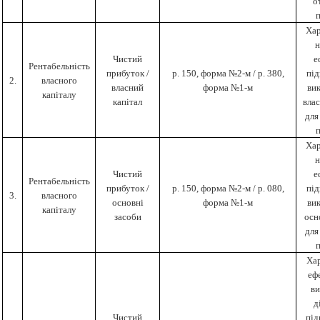
о
Хар
н
Чистий
е
Рентабельність
прибуток /
р. 150, форма №2-м / р. 380,
пі
2.
власного
власний
форма №1-м
ви
капіталу
капітал
влас
для
Хар
н
Чистий
е
Рентабельність
прибуток /
р. 150, форма №2-м / р. 080,
пі
3.
власного
основні
форма №1-м
ви
капіталу
засоби
осн
для
Ха
еф
в
д
Чистий
під