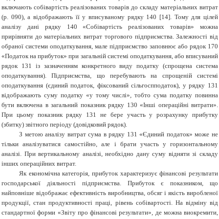
включають собівартість реалізованих товарів до складу матеріальних витрат
(р. 090), а відображають її у вписуваному рядку 140 [14]. Тому для цілей
аналізу дані рядку 140 «Собівартість реалізованих товарів» можна
прирівняти до матеріальних витрат торгового підприємства. Залежності від
обраної системи оподаткування, мале підприємство заповнює або рядок 170
«Податок на прибуток» при загальній системі оподаткування, або вписуваний
рядок 131 із зазначенням конкретного виду податку (спрощена система
оподаткування). Підприємства, що перебувають на спрощеній системі
оподаткування (єдиний податок, фіксований сільгоспподаток), у рядку 131
відображають суму податку «у тому числі», тобто сума податку повинна
бути включена в загальний показник рядку 130 «Інші операційні витрати».
При цьому показник рядку 131 не бере участь у розрахунку прибутку
(збитку) звітного періоду (довідковий рядок).
З метою аналізу витрат сума в рядку 131 «Єдиний податок» може не
тільки аналізуватися самостійно, але і брати участь у горизонтальному
аналізі. При вертикальному аналізі, необхідно дану суму відняти зі складу
інших операційних витрат.
Як економічна категорія, прибуток характеризує фінансові результати
господарської діяльності підприємства. Прибуток є показником, що
найповніше відображає ефективність виробництва, обсяг і якість виробленої
продукції, стан продуктивності праці, рівень собівартості. На відміну від
стандартної форми «Звіту про фінансові результати», де можна виокремити,