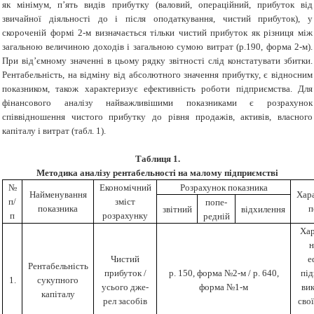
як мінімум, п’ять видів прибутку (валовий, операційний, прибуток від
звичайної діяльності до і після оподаткування, чистий прибуток), у
скороченій формі 2-м визначається тільки чистий прибуток як різниця між
загальною величиною доходів і загальною сумою витрат (р.190, форма 2-м).
При від’ємному значенні в цьому рядку звітності слід констатувати збитки.
Рентабельність, на відміну від абсолютного значення прибутку, є відносним
показником, також характеризує ефективність роботи підприємства. Для
фінансового аналізу найважливішими показниками є розрахунок
співвідношення чистого прибутку до рівня продажів, активів, власного
капіталу і витрат (табл. 1).
Таблиця 1
.
Методика аналізу рентабельності на малому підприємстві
№
Економічний
Розрахунок показника
Найменування
Хар
п/
зміст
попе-
показника
п
звітний
відхилення
п
розрахунку
редній
Хар
н
Чистий
е
Рентабельність
прибуток /
р. 150, форма №2-м / р. 640,
пі
1.
сукупного
усього дже-
форма №1-м
ви
капіталу
рел засобів
свої