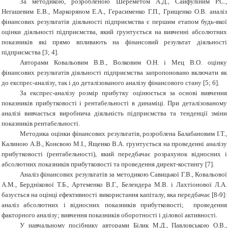
За методикою, розробленою Шереметом А.Д., Сайфуліним Р.С.,
Негашевим Е.В., Маркоряном Е.А., Герасименко Г.П., Грищенко О.В. аналіз
фінансових результатів діяльності підприємства є першим етапом будь-якої
оцінки діяльності підприємства, який ґрунтується на вивченні абсолютних
показників які прямо впливають на фінансовий результат діяльності
підприємства [3; 4].
Авторами Ковальовим В.В., Волковим О.Н. і Мец В.О. оцінку
фінансових результатів діяльності підприємства запропоновано включати як
до експрес-аналізу, так і до деталізованого аналізу фінансового стану [5; 6].
За
експрес-аналізу
розмір
прибутку
оцінюється
за
основі
вивчення
показників прибутковості і рентабельності в динаміці. При деталізованому
аналізі вивчається виробнича діяльність підприємства та тенденції зміни
показників рентабельності.
Методика
оцінки
фінансових
результатів, розроблена
Балабановим І.Т.,
Калиною А.В., Конєвою М.І., Ященко В.А. ґрунтується на проведенні аналізу
прибутковості (рентабельності), який передбачає розрахунок відносних і
абсолютних показників прибутковості та проведення
директ-костингу [7].
Аналіз фінансових результатів за методикою Савицької Г.В., Ковальової
А.М., Берднікової Т.Б., Артеменко В.Г., Белендера М.В. і Лахтіонової Л.А.
базується на оцінці ефективності використання капіталу, яка передбачає [8-9]:
аналіз абсолютних і відносних показників прибутковості; проведення
факторного аналізу; вивчення показників оборотності і ділової активності.
У навчальному посібнику авторами Білик М.Д., Павловською О.В.,