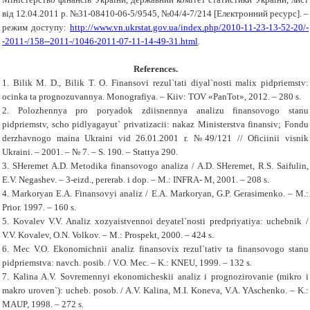
від 12.04.2011 р. №31-08410-06-5/9545, №04/4-7/214 [Електронний ресурс]. –
режим доступу:
http://www.vn.ukrstat.gov.ua/index.php/2010-11-23-13-52-20/-
-2011-/158--2011-/1046-2011-07-11-14-49-31.html
.
References.
1. Bilik M. D., Bilik T. O. Finansovi rezul`tati diyal`nosti malix pidpriеmstv:
ocinka ta prognozuvannya. Monografiya. – Kiiv: TOV «PanTot», 2012. – 280 s.
2. Polozhennya pro poryadok zdiisnennya analizu finansovogo stanu
pidpriеmstv, scho pidlyagayut` privatizacii: nakaz Ministerstva finansiv; Fondu
derzhavnogo maina Ukraini vid 26.01.2001 r. №49/121 // Oficiinii visnik
Ukraini. – 2001. – № 7. – S. 190. – Stattya 290.
3. SHeremet A.D. Metodika finansovogo analiza / A.D. SHeremet, R.S. Saifulin,
E.V. Negashev. – 3-eizd., pererab. i dop. – M.: INFRA- M, 2001. – 208 s.
4. Markoryan E.A. Finansovyi analiz / E.A. Markoryan, G.P. Gerasimenko. – M.:
Prior. 1997. – 160 s.
5. Kovalev V.V. Analiz xozyaistvennoi deyatel`nosti predpriyatiya: uchebnik /
V.V. Kovalev, O.N. Volkov. – M.: Prospekt, 2000. – 424 s.
6. Mec V.O. Ekonomichnii analiz finansovix rezul`tativ ta finansovogo stanu
pidpriеmstva: navch. posib. / V.O. Mec. – K.: KNEU, 1999. – 132 s.
7. Kalina A.V. Sovremennyi ekonomicheskii analiz i prognozirovanie (mikro i
makro uroven`): ucheb. posob. / A.V. Kalina, M.I. Koneva, V.A. YAschenko. – K.:
MAUP, 1998. – 272 s.