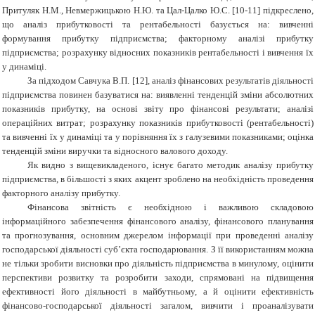
Притуляк
Н.М., Невмержицькою
Н.Ю. та
Цал-Цалко
Ю.С. [10-11] підкреслено,
що аналіз прибутковості та рентабельності базується
на: вивченні
формування
прибутку
підприємства; факторному
аналізі
прибутку
підприємства; розрахунку
відносних
показників
рентабельності
і
вивчення
їх
у динаміці.
За підходом Савчука В.П. [12], аналіз фінансових результатів діяльності
підприємства повинен базуватися на: виявленні тенденцій зміни абсолютних
показників прибутку, на основі звіту про фінансові результати; аналізі
операційних витрат; розрахунку показників прибутковості (рентабельності)
та вивченні їх у динаміці та у порівняння їх з галузевими показниками; оцінка
тенденцій зміни виручки та відносного валового доходу.
Як видно з вищевикладеного, існує багато методик аналізу прибутку
підприємства, в більшості з яких акцент зроблено на необхідність
проведення
факторного
аналізу
прибутку.
Фінансова звітність є необхідною і важливою складовою
інформаційного забезпечення фінансового аналізу, фінансового планування
та прогнозування, основним джерелом інформації при проведенні аналізу
господарської діяльності суб’єкта господарювання. З її використанням можна
не тільки зробити висновки про діяльність підприємства в минулому, оцінити
перспективи розвитку та розробити заходи, спрямовані на підвищення
ефективності його діяльності в майбутньому, а й оцінити ефективність
фінансово-господарської діяльності загалом, вивчити і проаналізувати