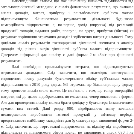
Найскладнішим етапом, що має найбільшу кількість відмінностей від
загальноприйнятної методики, є аналіз фінансових результатів, що включає
аналіз доходів, витрат, прибутку і рентабельності суб’єкта малого
підприємництва. Фінансовими результатами діяльності будь-якого
комерційного підприємства є, по-перше, дохід (виручка) від реалізації
продукції, товарів, надання робіт, послуг і, по-друге, прибуток (збиток) як
результат порівняння отриманих доходів і здійснених витрат діяльності. Тому
доцільно аналіз результатів господарської діяльності починати з аналізу
доходів від різних видів діяльності суб’єкта малого підприємництва.
Джерелом інформації для аналізу є дані форми 2-м «Звіт про фінансові
результати».
Далі необхідно проаналізувати витрати, що відшкодовуються
отриманими доходами. Слід зазначити, що внаслідок застосування
спрощеного плану рахунків бухгалтерського обліку суб’єктами малого
підприємництва з 2010 року форма №2 отримала ще більш спрощену форму,
тому провести аналіз стало важче. Це пов’язано з тим, що тепер операційні
витрати, які до цього відображались по елементах, тепер виключені з форми.
Але для проведення аналізу можна брати довідку у бухгалтера із зазначеними
сумами цих статей. Дані рядку 080, відображають зміну залишків
незавершеного виробництва готової продукції у звітному періоді,
представляють найбільшу складність для бухгалтера при заповненні форми 2-
м. Слід зазначити, що торговельні підприємства, на відміну від виробничих
підприємств та підприємств сфери послуг, не заповнюють рядок 080 і не