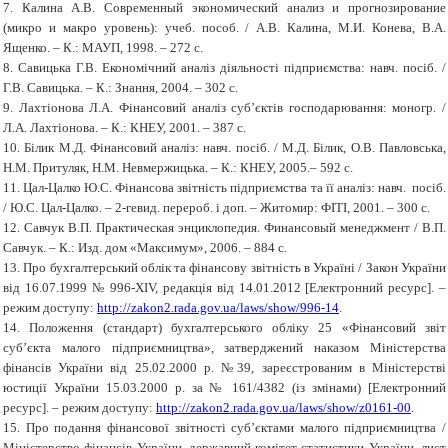
7. Калина А.В. Современный экономический анализ и прогнозирование
(микро и макро уровень): учеб. пособ. / А.В. Калина, М.И. Конева, В.А.
Ященко. – К.: МАУП, 1998. – 272 с.
8. Савицька Г.В. Економічний аналіз діяльності підприємства: навч. посіб. /
Г.В. Савицька. – К.: Знання, 2004. – 302 с.
9. Лахтіонова Л.А. Фінансовий аналіз суб’єктів господарювання: моногр. /
Л.А. Лахтіонова. – К.: КНЕУ, 2001. – 387 с.
10. Білик М.Д. Фінансовий аналіз: навч. посіб. / М.Д. Білик, О.В. Павловська,
Н.М. Притуляк, Н.М. Невмержицька. – К.: КНЕУ, 2005.– 592 с.
11. Цал-Цалко Ю.С. Фінансова звітність підприємства та її аналіз: навч. посіб.
/ Ю.С. Цал-Цалко. – 2-гевид. перероб. і доп. – Житомир: ФІТІ, 2001. – 300 с.
12. Савчук В.П. Практическая энциклопедия. Финансовый менеджмент / В.П.
Савчук. – К.: Изд. дом «Максимум», 2006. – 884 с.
13. Про бухгалтерський облік та фінансову звітність в Україні / Закон України
від 16.07.1999 № 996-XIV, редакція від 14.01.2012 [Електронний ресурс]. –
режим доступу:
http://zakon2.rada.gov.ua/laws/show/996-14
.
14. Положення (стандарт) бухгалтерського обліку 25 «Фінансовий звіт
суб’єкта малого підприємництва», затверджений наказом Міністерства
фінансів України від 25.02.2000 р. №39, зареєстрованим в Міністерстві
юстиції України 15.03.2000 р. за № 161/4382 (із змінами) [Електронний
ресурс]. – режим доступу:
http://zakon2.rada.gov.ua/laws/show/z0161-00
.
15. Про подання фінансової звітності суб’єктами малого підприємництва /
Міністерство фінансів України, державний комітет статистики України, лист