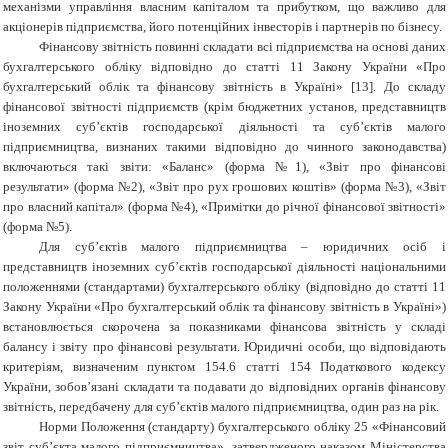
механізми управління власним капіталом та прибутком, що важливо для
акціонерів підприємства, його потенційних інвесторів і партнерів по бізнесу.
Фінансову звітність повинні складати всі підприємства на основі даних
бухгалтерського обліку відповідно до статті 11 Закону України «Про
бухгалтерський облік та фінансову звітність в Україні» [13]. До складу
фінансової звітності підприємств (крім бюджетних установ, представництв
іноземних суб’єктів господарської діяльності та суб’єктів малого
підприємництва, визнаних такими відповідно до чинного законодавства)
включаються такі звіти: «Баланс» (форма №1), «Звіт про фінансові
результати» (форма №2), «Звіт про рух грошових коштів» (форма №3), «Звіт
про власний капітал» (форма №4), «Примітки до річної фінансової звітності»
(форма №5).
Для суб’єктів малого підприємництва – юридичних осіб і
представництв іноземних суб’єктів господарської діяльності національними
положеннями (стандартами) бухгалтерського обліку (відповідно до статті 11
Закону України «Про бухгалтерський облік та фінансову звітність в Україні»)
встановлюється скорочена за показниками фінансова звітність у складі
балансу і звіту про фінансові результати. Юридичні особи, що відповідають
критеріям, визначеним пунктом 154.6 статті 154 Податкового кодексу
України, зобов’язані складати та подавати до відповідних органів фінансову
звітність, передбачену для суб’єктів малого підприємництва, один раз на рік.
Норми Положення (стандарту) бухгалтерського обліку 25 «Фінансовий
звіт суб’єкта малого підприємництва», затвердженого наказом Міністерства