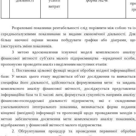
діяльності
усього
форма №2-м
при
витрат
гр
Розраховані показники рентабельності слід порівняти між собою та із
середньогалузевими показниками за видами економічної діяльності. Для
більш наочної оцінки можна побудувати графіки або діаграми, що
ілюструють зміни показників.
З метою вдосконалення існуючої моделі комплексного аналізу
фінансової звітності суб’єкта малого підприємництва –юридичної особи,
пропонуємо проводити аналіз з виділенням наступних етапів:
1. Постановка цільової функції моделі обробки вхідної інформаційної
бази. У межах цього етапу виділяється об’єкт дослідження та вивчається
специфіка його діяльності, здійснюється формулювання мети та завдань
комплексного аналізу фінансової звітності, досліджується представлена
інформаційна база та її часові лаги, формується сукупність напрямів аналізу
фінансово-господарської діяльності підприємств, які є складовими
узагальнюючого інтегрального показника, визначається форма подання
кінцевої (вихідної) інформації та пропозицій щодо провадження заходів з
метою забезпечення досягнення мети комплексного аналізу показників,
відображених у фінансовій звітності малого підприємства.
2. Обґрунтування процедур та проведення первинної обробки