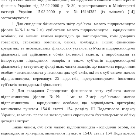
фінансів України від 25.02.2000 р. №39, зареєстрованого в Міністерстві
юстиції України 15.03.2000 р. за №161/4382 (із змінами) [14],
застосовуються:
1. Для складання Фінансового звіту суб’єкта малого підприємництва
(форми №№1-м та 2-м): суб’єктами малого підприємництва - юридичними
особами, які визнані такими відповідно до законодавства, крім довірчих
товариств, страхових компаній, банків, ломбардів, інших фінансово-
кредитних та небанківських фінансових установ, суб’єктів підприємницької
діяльності, які здійснюють обмін іноземної валюти, є виробниками та
імпортерами підакцизних товарів, а також суб’єктів підприємницької
діяльності, у статутному фонді яких частка вкладів, що належить юридичним
особам - засновникам та учасникам цих суб’єктів, які не є суб’єктами малого
підприємництва, перевищує 25 відсотків; представництвами іноземних
суб’єктів господарської діяльності;
2. Для складання Спрощеного фінансового звіту суб’єкта малого
підприємництва (форми №№ 1-мс та 2-мс): суб’єктами малого
підприємництва - юридичними особами, що відповідають критеріям,
визначеним пунктом 154.6 статті 154 розділу III Податкового кодексу
України, та мають право на застосування спрощеного бухгалтерського обліку
доходів і витрат.
Таким чином, суб’єкти малого підприємництва - юридичні особи, які
відповідають критеріям, визначеним пунктом 154.6 статті 154 Податкового