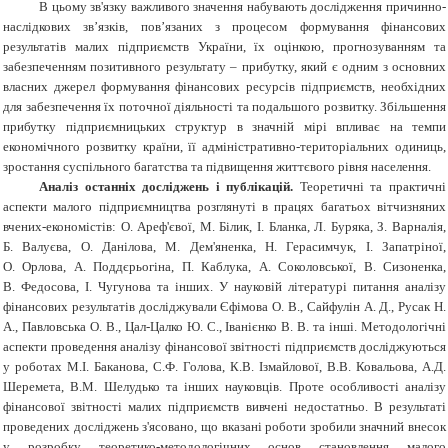
В цьому зв'язку важливого значення набувають дослідження причинно-
наслідкових зв’язків, пов’язаних з процесом формування фінансових
результатів малих підприємств України, їх оцінкою, прогнозуванням та
забезпеченням позитивного результату – прибутку, який є одним з основних
власних джерел формування фінансових ресурсів підприємств, необхідних
для забезпечення їх поточної діяльності та подальшого розвитку. Збільшення
прибутку підприємницьких структур в значній мірі впливає на темпи
економічного розвитку країни, її адміністративно-територіальних одиниць,
зростання суспільного багатства та підвищення життєвого рівня населення.
Аналіз останніх досліджень і публікацій.
Теоретичні та практичні
аспекти малого підприємництва розглянуті в працях багатьох вітчизняних
вчених-економістів: О. Ареф'євої, М. Білик, І. Бланка, Л. Буряка, З. Варналія,
Б. Валуєва, О. Данілова, М. Дем'яненка, Н. Герасимчук, І. Запатріної,
О. Орлова, А. Поддєрьогіна, П. Каблука, А. Соколовської, В. Сизоненка,
В. Федосова, І. Чугунова та інших. У науковій літературі питання аналізу
фінансових результатів досліджували Єфімова О. В., Сайфулін А. Д., Русак Н.
А., Павловська О. В., Цал-Цалко Ю. С., Іванієнко В. В. та інші. Методологічні
аспекти проведення аналізу фінансової звітності підприємств досліджуються
у роботах М.І. Баканова, С.Ф. Голова, К.В. Ізмайлової, В.В. Ковальова, А.Д.
Шеремета, В.М. Шелудько та інших науковців.
Проте особливості аналізу
фінансової звітності малих підприємств вивчені недостатньо.
В результаті
проведених досліджень з'ясовано, що вказані роботи зробили значний внесок
у розробку теоретико-методологічних основ становлення малого