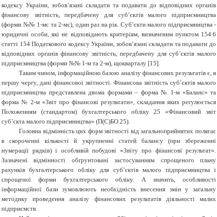
кодексу України, зобов’язані складати та подавати до відповідних органів
фінансову звітність, передбачену для суб’єктів малого підприємництва
(форми №№ 1-мс та 2-мс), один раз на рік. Суб’єкти малого підприємництва -
юридичні особи, які не відповідають критеріям, визначеним пунктом 154.6
статті 154 Податкового кодексу України, зобов’язані складати та подавати до
відповідних органів фінансову звітність, передбачену для суб’єктів малого
підприємництва (форми №№ 1-м та 2-м), щокварталу [15].
Таким чином, інформаційною базою аналізу фінансових результатів є, в
першу чергу, дані фінансової звітності. Фінансова звітність суб’єктів малого
підприємництва представлена двома формами – форма № 1-м «Баланс» та
форма № 2-м «Звіт про фінансові результати», складання яких регулюється
Положенням (стандартом) бухгалтерського обліку 25 «Фінансовий звіт
суб’єкта малого підприємництва» (П(С)БО 25).
Головна відмінність цих форм звітності від загальноприйнятих полягає
в скороченні кількості й укрупненні статей балансу (при збереженні
нумерації рядків) і особливій побудові «Звіту про фінансові результат».
Зазначені відмінності обґрунтовані застосуванням спрощеного плану
рахунків бухгалтерського обліку для суб’єктів малого підприємництва і
спрощеної форми бухгалтерського обліку. А значить, особливості
інформаційної бази зумовлюють необхідність внесення змін у загальну
методику проведення аналізу фінансових результатів діяльності малих
підприємств.