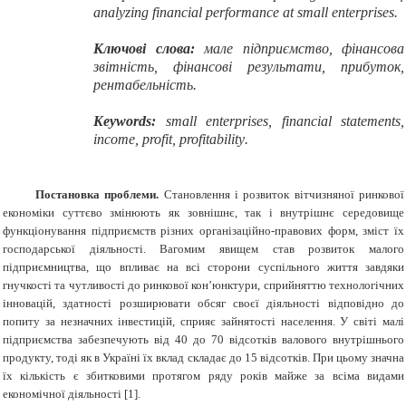
analyzing financial performance at small enterprises.
Ключові слова:
мале підприємство, фінансова
звітність, фінансові результати, прибуток,
рентабельність.
Keywords:
small enterprises, financial statements,
income, profit, profitability
.
Постановка проблеми.
Становлення і розвиток вітчизняної ринкової
економіки суттєво змінюють як зовнішнє, так і внутрішнє середовище
функціонування підприємств різних організаційно-правових форм, зміст їх
господарської діяльності. Вагомим явищем став розвиток малого
підприємництва, що впливає на всі сторони суспільного життя завдяки
гнучкості та чутливості до ринкової кон’юнктури, сприйняттю технологічних
інновацій, здатності розширювати обсяг своєї діяльності відповідно до
попиту за незначних інвестицій, сприяє зайнятості населення. У світі малі
підприємства забезпечують від 40 до 70 відсотків валового внутрішнього
продукту, тоді як в Україні їх вклад складає до 15 відсотків. При цьому значна
їх кількість є збитковими протягом ряду років майже за всіма видами
економічної діяльності [1].