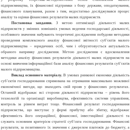
підприємництва, їх фінансової підтримки з боку держави, оподаткування,
фінансового планування, разом з тим, недостатньо досліджувався процес
аналізу та оцінки фінансових результатів малих підприємств.
Постановка завдання.
З метою оптимізації діяльності малих
підприємств у змінних зовнішніх умовах ведення господарської діяльності,
особливого значення набувають теоретичні дослідження побудови методики
проведення комплексного аналізу фінансової звітності суб’єктів малого
підприємництва – юридичних осіб, чим і обґрунтовується актуальність
обраного напрямку дослідження. Метою дослідження є вдосконалення
методики аналізу фінансових результатів діяльності малих підприємств на
основі вивчення інформаційної бази аналізу фінансових результатів суб’єктів
малого підприємництва.
Виклад основного матеріалу.
В умовах ринкової економки діяльність
суб’єктів господарювання спрямована на отримання максимально можливої
економічної вигоди, що знаходить свій прояв у фінансових результатах.
Останній відображає всі сторони діяльності підприємства – рівень його
технологій та організації виробництва, ефективність системи управління,
контроль за рівнем витрат тощо. Фінансовий результат господарювання
підприємства, що виступає у формі прибутку або збитку, відображає
ефективність його операційної, фінансової, інвестиційної діяльності та
служить основним критерієм стратегії суб’єкта господарювання. Фінансові
результати, за позитивного їх значення є джерелом платежів до бюджету, а