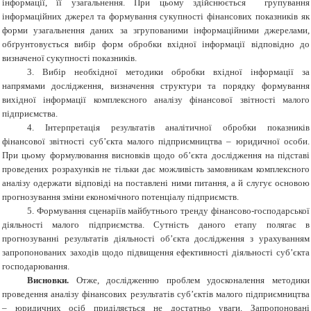
інформації, її узагальнення. При цьому здійснюється групування
інформаційних джерел та формування сукупності фінансових показників як
форми узагальнення даних за згрупованими інформаційними джерелами,
обґрунтовується вибір форм обробки вхідної інформації відповідно до
визначеної сукупності показників.
3. Вибір необхідної методики обробки вхідної інформації за
напрямами дослідження, визначення структури та порядку формування
вихідної інформації комплексного аналізу фінансової звітності малого
підприємства.
4. Інтерпретація результатів аналітичної обробки показників
фінансової звітності суб’єкта малого підприємництва – юридичної особи.
При цьому формулювання висновків щодо об’єкта дослідження на підставі
проведених розрахунків не тільки дає можливість замовникам комплексного
аналізу одержати відповіді на поставлені ними питання, а й слугує основою
прогнозування зміни економічного потенціалу підприємств.
5. Формування сценаріїв майбутнього тренду фінансово-господарської
діяльності малого підприємства. Сутність даного етапу полягає в
прогнозуванні результатів діяльності об’єкта дослідження з урахуванням
запропонованих заходів щодо підвищення ефективності діяльності суб’єкта
господарювання.
Висновки.
Отже, дослідженню проблем удосконалення методики
проведення аналізу фінансових результатів суб’єктів малого підприємництва
– юридичних осіб приділяється не достатньо уваги. Запропоновані