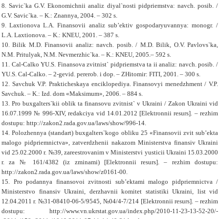
8. Savic`ka G.V. Ekonomichnii analiz diyal`nosti pidpriеmstva: navch. posib. /
G.V. Savic`ka. – K.: Znannya, 2004. – 302 s.
9. Laxtionova L.A. Finansovii analiz sub’еktiv gospodaryuvannya: monogr. /
L.A. Laxtionova. – K.: KNEU, 2001. – 387 s.
10. Bilik M.D. Finansovii analiz: navch. posib. / M.D. Bilik, O.V. Pavlovs`ka,
N.M. Pritulyak, N.M. Nevmerzhic`ka. – K.: KNEU, 2005.– 592 s.
11. Cal-Calko YU.S. Finansova zvitnist` pidpriеmstva ta ii analiz: navch. posib. /
YU.S. Cal-Calko. – 2-gevid. pererob. i dop. – ZHitomir: FITI, 2001. – 300 s.
12. Savchuk V.P. Prakticheskaya enciklopediya. Finansovyi menedzhment / V.P.
Savchuk. – K.: Izd. dom «Maksimum», 2006. – 884 s.
13. Pro buxgalters`kii oblik ta finansovu zvitnist` v Ukraini / Zakon Ukraini vid
16.07.1999 № 996-XIV, redakciya vid 14.01.2012 [Elektronnii resurs]. – rezhim
dostupu: http://zakon2.rada.gov.ua/laws/show/996-14.
14. Polozhennya (standart) buxgalters`kogo obliku 25 «Finansovii zvit sub’еkta
malogo pidpriеmnictva», zatverdzhenii nakazom Ministerstva finansiv Ukraini
vid 25.02.2000 r. №39, zareеstrovanim v Ministerstvi yusticii Ukraini 15.03.2000
r. za № 161/4382 (iz zminami) [Elektronnii resurs]. – rezhim dostupu:
http://zakon2.rada.gov.ua/laws/show/z0161-00.
15. Pro podannya finansovoi zvitnosti sub’еktami malogo pidpriеmnictva /
Ministerstvo finansiv Ukraini, derzhavnii komitet statistiki Ukraini, list vid
12.04.2011 r. №31-08410-06-5/9545, №04/4-7/214 [Elektronnii resurs]. – rezhim
dostupu: http://www.vn.ukrstat.gov.ua/index.php/2010-11-23-13-52-20/-