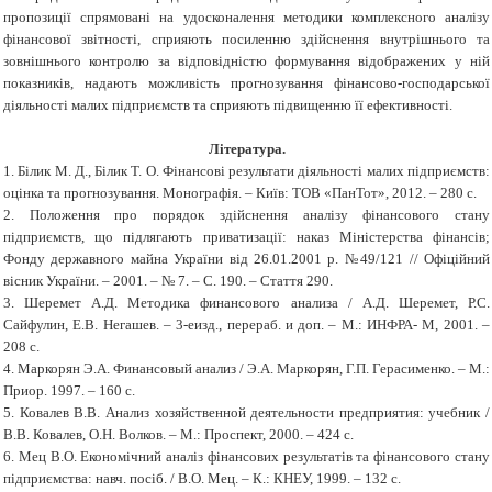
пропозиції спрямовані на удосконалення методики комплексного аналізу
фінансової звітності, сприяють посиленню здійснення внутрішнього та
зовнішнього контролю за відповідністю формування відображених у ній
показників, надають можливість прогнозування фінансово-господарської
діяльності малих підприємств та сприяють підвищенню її ефективності.
Література.
1. Білик М. Д., Білик Т. О. Фінансові результати діяльності малих підприємств:
оцінка та прогнозування. Монографія. – Київ: ТОВ «ПанТот», 2012. – 280 с.
2. Положення про порядок здійснення аналізу фінансового стану
підприємств, що підлягають приватизації: наказ Міністерства фінансів;
Фонду державного майна України від 26.01.2001 р. №49/121 // Офіційний
вісник України. – 2001. – № 7. – С. 190. – Стаття 290.
3. Шеремет А.Д. Методика финансового анализа / А.Д. Шеремет, Р.С.
Сайфулин, Е.В. Негашев. – 3-еизд., перераб.
и
доп. – М.: ИНФРА- М, 2001. –
208 с.
4. Маркорян Э.А. Финансовый анализ / Э.А. Маркорян, Г.П. Герасименко. – М.:
Приор. 1997
. – 160 с.
5. Ковалев В.В. Анализ хозяйственной деятельности предприятия: учебник /
В.В. Ковалев, О.Н. Волков. – М.: Проспект, 2000. – 424 с.
6. Мец В.О. Економічний аналіз фінансових результатів та фінансового стану
підприємства: навч. посіб. / В.О. Мец. – К.: КНЕУ, 1999. – 132 с.