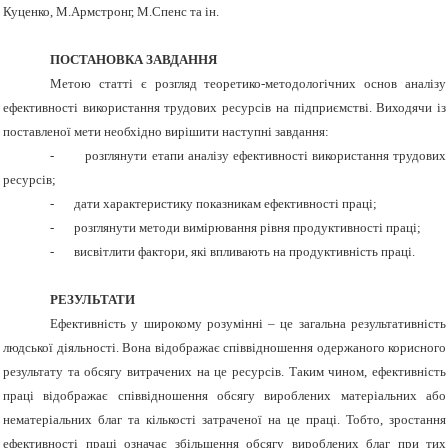
Куценко, М.Армстронг, М.Спенс та ін.
ПОСТАНОВКА ЗАВДАННЯ
Метою статті є розгляд теоретико-методологічних основ аналізу
ефективності використання трудових ресурсів на підприємстві. Виходячи із
поставленої мети необхідно вирішити наступні завдання:
-
розглянути етапи аналізу ефективності використання трудових
ресурсів;
-
дати характеристику показникам ефективності праці;
-
розглянути методи вимірювання рівня продуктивності праці;
-
висвітлити фактори, які впливають на продуктивність праці.
РЕЗУЛЬТАТИ
Ефективність у широкому розумінні – це загальна результативність
людської діяльності. Вона відображає співвідношення одержаного корисного
результату та обсягу витрачених на це ресурсів. Таким чином, ефективність
праці відображає співвідношення обсягу вироблених матеріальних або
нематеріальних благ та кількості затраченої на це праці. Тобто, зростання
ефективності праці означає збільшення обсягу вироблених благ при тих