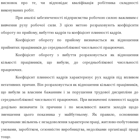
висновок про те, чи відповідає кваліфікація робітника складності
виконуваних робіт.
При аналізі забезпеченості підприємства робочою силою важливим є
вивчення руху робочої сили. З цією метою розраховують коефіцієнти
обороту по прийому, вибуттю кадрів та коефіцієнт плинності кадрів.
Коефіцієнт обороту по прийому визначається як відношення
прийнятих працівників до середньооблікової чисельності працюючих.
Коефіцієнт обороту з вибуття розраховується як відношення
кількості працівників, що вибули, до середньоблікової чисельності
працюючих.
Коефіцієнт плинності кадрів характеризує рух кадрів під впливом
негативних причин. Він розраховується як відношення кількості працівників,
що вибули за власним бажанням і за порушення трудової дисципліни до
середньооблікової чисельності працюючих. При визначенні плинності кадрів
доцільно визначити їх причини і по можливості вжити заходів щодо
зменшення цього показника у майбутньому. Як правило, основними
причинами звільнень є незадоволення характером праці, житлово-побутовими
умовами, заробітком, сезонністю виробництва, недоліками організації праці
тощо.