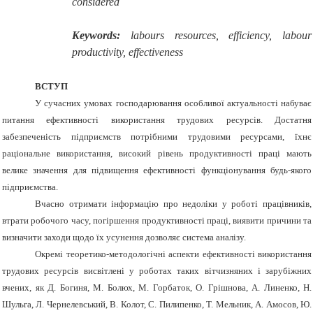
considered
Keywords:
labours resources, efficiency, labour
productivity, effectiveness
ВСТУП
У сучасних умовах господарювання особливої актуальності набуває
питання ефективності використання трудових ресурсів. Достатня
забезпеченість підприємств потрібними трудовими ресурсами, їхнє
раціональне використання, високий рівень продуктивності праці мають
велике значення для підвищення ефективності функціонування будь-якого
підприємства.
Вчасно отримати інформацію про недоліки у роботі працівників,
втрати робочого часу, погіршення продуктивності праці, виявити причини та
визначити заходи щодо їх усунення дозволяє система аналізу.
Окремі теоретико-методологічні аспекти ефективності використання
трудових ресурсів висвітлені у роботах таких вітчизняних і зарубіжних
вчених, як Д. Богиня, М. Болюх, М. Горбаток, О. Грішнова, А. Линенко, Н.
Шульга, Л. Чернелевський, В. Колот, С. Пилипенко, Т. Мельник, А. Амосов, Ю.