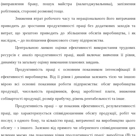
(виправлення браку, пошук майстра (налагоджувальника), запізнення
робітників, сторонні розмови) тощо.
Зниження втрат робочого часу та нераціонального його витрачання
приводить до зростання продуктивності праці без додаткових заходів та
витрат, що зрештою приводить до збільшення обсягів виробництва, і як
наслідок, – до поліпшення фінансового стану підприємства.
Центральною ланкою оцінки ефективності використання трудових
ресурсів є аналіз продуктивності праці, який включає вивчення її рівня,
динаміку та загальну оцінку виконання планових завдань.
Продуктивність праці є основним показником інтенсифікації й
ефективності виробництва. Від її рівня і динаміки залежить тією чи іншою
мірою всі основні показники роботи підприємства: обсяг виробництва
продукції, чисельність працівників, фонд заробітної плати, зниження
собівартості продукції, розмір прибутку, рівень рентабельності та інше.
Продуктивність праці – це показник ефективності, результативності
праці, що характеризується співвідношенням обсягу продукції, робіт чи
послуг, з одного боку, та кількістю праці, витраченої на виробництво цього
обсягу – з іншого. Залежно від прямого чи оберненого співвідношення цих
величин маємо два показники рівня продуктивності праці: виробіток (
В
) та