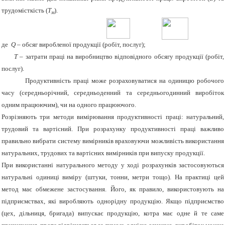
трудомісткість (
Т
).
м
де
Q
– обсяг виробленої продукції (робіт, послуг);
T
– затрати праці на виробництво відповідного обсягу продукції (робіт,
послуг).
Продуктивність праці може розраховуватися на одиницю робочого
часу (середньорічний, середньоденний та середньогодинний виробіток
одним працюючим), чи на одного працюючого.
Розрізняють три методи вимірювання продуктивності праці: натуральний,
трудовий та вартісний. При розрахунку продуктивності праці важливо
правильно вибрати систему вимірників враховуючи можливість використання
натуральних, трудових та вартісних вимірників при випуску продукції.
При використанні натурального методу у ході розрахунків застосовуються
натуральні одиниці виміру (штуки, тонни, метри тощо). На практиці цей
метод має обмежене застосування. Його, як правило, використовують на
підприємствах, які виробляють однорідну продукцію. Якщо підприємство
(цех, дільниця, бригада) випускає продукцію, котра має одне й те саме