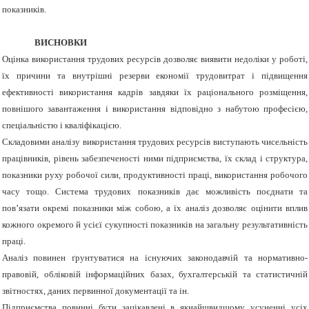
показників.
ВИСНОВКИ
Оцінка використання трудових ресурсів дозволяє виявити недоліки у роботі,
їх причини та внутрішні резерви економії трудовитрат і підвищення
ефективності використання кадрів завдяки їх раціонального розміщення,
повнішого завантаження і використання відповідно з набутою професією,
спеціальністю і кваліфікацією.
Складовими аналізу використання трудових ресурсів виступають чисельність
працівників, рівень забезпеченості ними підприємства, їх склад і структура,
показники руху робочої сили, продуктивності праці, використання робочого
часу тощо. Система трудових показників дає можливість поєднати та
пов’язати окремі показники між собою, а їх аналіз дозволяє оцінити вплив
кожного окремого й усієї сукупності показників на загальну результативність
праці.
Аналіз повинен ґрунтуватися на існуючих законодавчій та нормативно-
правовій, обліковій інформаційних базах, бухгалтерській та статистичній
звітностях, даних первинної документації та ін.
Підприємства повинні бути зацікавлені в якнайшвидшому усуненні усіх