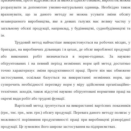
призначення, проте відрізняється за якоюсь однією ознакою, виробіток можна
розрахувати за допомогою умовно-натуральних одиниць. Необхідно також
враховувати, що за даного методу не можна усувати зміни обсягу
незавершеного виробництва, яке в деяких галузях має велику частку у
загальному обсязі продукції, наприклад, у будівництві, суднобудівництві та
ін.
Трудовий метод найчастіше використовується на робочих місцях, у
бригадах, на виробничих дільницях і в цехах, де обсяг виробленої продукції
або виконаних робіт визначається в нормо-годинах. За науково
обґрунтованих і на певний період незмінних норм цей метод достатньо
точно характеризує зміни продуктивності праці. Проте він має обмежене
застосування, оскільки базується на використанні незмінних норм, що
суперечить необхідності перегляду норм у міру здійснення організаційно-
технічних заходів, також відсутні науково обґрунтовані нормативи праці на
окремі види робіт або трудові функції.
Вартісний метод ґрунтується на використанні вартісних показників
(грн., тис. грн., млн. грн.) обсягу продукції. Перевага даного методу полягає у
можливості порівняння продуктивності праці при виробництві різнорідної
продукції. Це зумовлює його широке застосування на підприємствах.