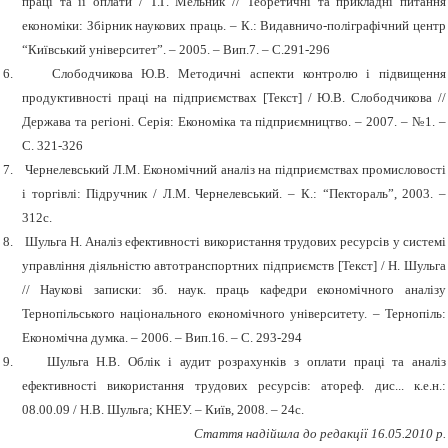
праці та її оплати / Т.Г. Мельник // Теоретичні та прикладні питання
економіки: Збірник наукових праць. – К.: Видавничо-поліграфічний центр
“Київський університет”. – 2005. – Вип.7. – С.291-296
6.
Слободчикова Ю.В. Методичні аспекти контролю і підвищення
продуктивності праці на підприємствах [Текст] / Ю.В. Слободчикова //
Держава та регіоні. Серія: Економіка та підприємництво. – 2007. – №1. –
С. 321-326
7.
Чернелевський Л.М. Економічний аналіз на підприємствах промисловості
і торгівлі: Підручник / Л.М. Чернелевський. – К.: “Пектораль”, 2003. –
312с.
8.
Шульга Н. Аналіз ефективності використання трудових ресурсів у системі
управління діяльністю автотранспортних підприємств [Текст] / Н. Шульга
// Наукові записки: зб. наук. праць кафедри економічного аналізу
Тернопільського національного економічного університету. – Тернопіль:
Економічна думка. – 2006. – Вип.16. – С. 293-294
9.
Шульга Н.В. Облік і аудит розрахунків з оплати праці та аналіз
ефективності використання трудових ресурсів: атореф. дис... к.е.н.:
08.00.09 / Н.В. Шульга; КНЕУ. – Київ, 2008. – 24с.
Стаття надійшла до редакції 16.05.2010 р.