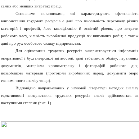
самих або менших витратах праці.
Основними показниками, які характеризують ефективність
використання трудових ресурсів є дані про чисельність персоналу різних
категорій і професій, його кваліфікацію й освітній рівень, про витрати
робочого часу, кількість виробленої продукції чи виконаних робіт, а також
дані про рух особового складу підприємства.
Для оцінювання трудових ресурсів використовується інформація
оперативної і бухгалтерської звітностей, дані табельного обліку, первинних
документів, матеріали хронометражу і фотографій робочого дня,
позаоблікові матеріали (протоколи виробничих нарад, документи бюро
економічного аналізу тощо).
Відповідно напрацьованих у науковій літературі методик аналізу
ефективності використання трудових ресурсів аналіз здійснюється за
наступними етапами (рис. 1).