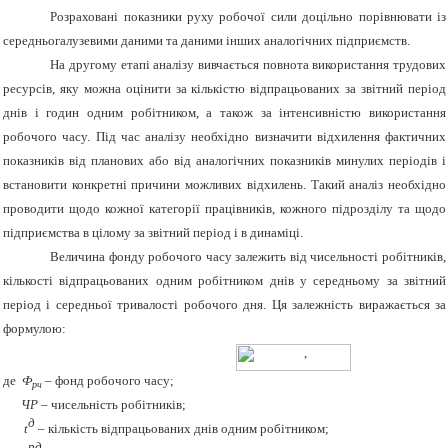
Розраховані показники руху робочої сили доцільно порівнювати із
середньогалузевими даними та даними інших аналогічних підприємств.
На другому етапі аналізу вивчається повнота використання трудових
ресурсів, яку можна оцінити за кількістю відпрацьованих за звітний період
днів і годин одним робітником, а також за інтенсивністю використання
робочого часу. Під час аналізу необхідно визначити відхилення фактичних
показників від планових або від аналогічних показників минулих періодів і
встановити конкретні причини можливих відхилень. Такий аналіз необхідно
проводити щодо кожної категорії працівників, кожного підрозділу та щодо
підприємства в цілому за звітний період і в динаміці.
Величина фонду робочого часу залежить від чисельності робітників,
кількості відпрацьованих одним робітником днів у середньому за звітний
період і середньої тривалості робочого дня. Ця залежність виражається за
формулою:
,
де
Ф
– фонд робочого часу;
рч
ЧР
– чисельність робітників;
д
t
– кількість відпрацьованих днів одним робітником;
рд