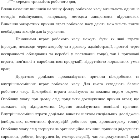
t
– середня тривалість робочого дня;
Вплив названих чинників на зміну фонду робочого часу визначають одним із
методів елімінування, наприклад, методом ланцюгових підстановок.
Вивчення конкретних причин втрат робочого часу дають можливість вжити
необхідних заходів для їх усунення.
Причинами втрат робочого часу можуть бути як явні втрати
(прогули, невиходи через хворобу та з дозволу адміністрації, простої через
несправності обладнання та перебої у постачанні тощо), так і приховані
втрати, пов’язані з виробництвом продукції, відсутністю нормальних умов
праці.
Додатково доцільно проаналізувати причини цілодобових та
внутрішньозмінних втрат робочого часу. Для цього складають баланс
робочого часу. Цілодобові втрати аналізують за кожним видом окремо.
Особливу увагу при цьому слід приділити дослідженню причин втрат, що
залежать від підприємства. Окремо аналізуються зовнішні причини.
Внутрішньозмінні втрати доцільно вивчати шляхом спеціальних досліджень
(вибіркових, моментних, фотографій робочого дня, хронометражу тощо).
Особливу увагу слід звернути на організаційно-технічні причини (відсутність
сировини, роботи, інструментів, електроенергії), час непродуктивної праці