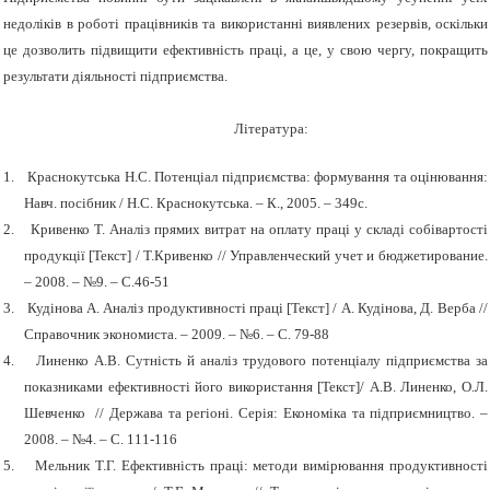
недоліків в роботі працівників та використанні виявлених резервів, оскільки
це дозволить підвищити ефективність праці, а це, у свою чергу, покращить
результати діяльності підприємства.
Література:
1.
Краснокутська Н.С. Потенціал підприємства: формування та оцінювання:
Навч. посібник / Н.С. Краснокутська. – К., 2005. – 349с.
2.
Кривенко Т. Аналіз прямих витрат на оплату праці у складі собівартості
продукції [Текст] / Т.Кривенко // Управленческий учет и бюджетирование.
– 2008. – №9. – С.46-51
3.
Кудінова А. Аналіз продуктивності праці [Текст] / А. Кудінова, Д. Верба //
Справочник экономиста. – 2009. – №6. – С. 79-88
4.
Линенко А.В. Сутність й аналіз трудового потенціалу підприємства за
показниками ефективності його використання [Текст]/ А.В. Линенко, О.Л.
Шевченко // Держава та регіоні. Серія: Економіка та підприємництво. –
2008. – №4. – С. 111-116
5.
Мельник Т.Г. Ефективність праці: методи вимірювання продуктивності