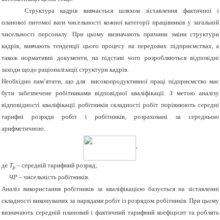
Структура кадрів вивчається шляхом зіставлення фактичної і
планової питомої ваги чисельності кожної категорії працівників у загальній
чисельності персоналу. При цьому визначають причини зміни структури
кадрів, вивчають тенденції цього процесу на передових підприємствах, а
також нормативні документи, на підставі чого розробляються відповідні
заходи щодо раціоналізації структури кадрів.
Необхідно пам’ятати, що для високопродуктивної праці підприємство має
бути забезпечене робітниками відповідної кваліфікації. З метою аналізу
відповідності кваліфікації робітників складності робіт порівнюють середні
тарифні розряди робіт і робітників, розраховані за середньою
арифметичною:
,
де
Т
– середній тарифний розряд;
р
ЧР
– чисельність робітників.
Аналіз використання робітників за кваліфікацією базується на зіставленні
складності виконуваних за нарядами робіт із розрядом робітників. При цьому
визначають середній плановий і фактичний тарифний коефіцієнт та роблять