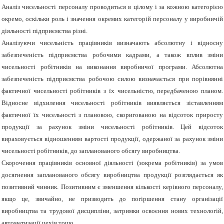
Аналіз чисельності персоналу проводиться в цілому і за кожною категорією
окремо, оскільки роль і значення окремих категорій персоналу у виробничій
діяльності підприємства різні.
Аналізуючи чисельність працівників визначають абсолютну і відносну
забезпеченість підприємства робочими кадрами, а також вплив зміни
чисельності робітників на виконання виробничої програми. Абсолютна
забезпеченість підприємства робочою силою визначається при порівнянні
фактичної чисельності робітників з їх чисельністю, передбаченою планом.
Відносне відхилення чисельності робітників виявляється зіставленням
фактичної їх чисельності з плановою, скоригованою на відсоток приросту
продукції за рахунок зміни чисельності робітників. Цей відсоток
вираховується відношенням вартості продукції, одержаної за рахунок зміни
чисельності робітників, до запланованого обсягу виробництва.
Скорочення працівників основної діяльності (зокрема робітників) за умов
досягнення запланованого обсягу виробництва продукції розглядається як
позитивний чинник. Позитивним є зменшення кількості керівного персоналу,
якщо це, звичайно, не призводить до погіршення стану організації
виробництва та трудової дисципліни, затримки освоєння нових технологій,
автоматизації цехів тощо.