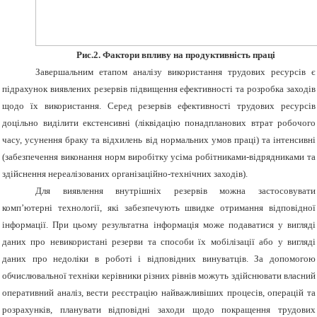
Рис.2. Фактори впливу на продуктивність праці
Завершальним етапом аналізу використання трудових ресурсів є
підрахунок виявлених резервів підвищення ефективності та розробка заходів
щодо їх використання. Серед резервів ефективності трудових ресурсів
доцільно виділити екстенсивні (ліквідацію понадпланових втрат робочого
часу, усунення браку та відхилень від нормальних умов праці) та інтенсивні
(забезпечення виконання норм виробітку усіма робітниками-відрядниками та
здійснення нереалізованих організаційно-технічних заходів).
Для виявлення внутрішніх резервів можна застосовувати
комп’ютерні технології, які забезпечують швидке отримання відповідної
інформації. При цьому результатна інформація може подаватися у вигляді
даних про невикористані резерви та способи їх мобілізації або у вигляді
даних про недоліки в роботі і відповідних винуватців. За допомогою
обчислювальної техніки керівники різних рівнів можуть здійснювати власний
оперативний аналіз, вести реєстрацію найважливіших процесів, операцій та
розрахунків, планувати відповідні заходи щодо покращення трудових