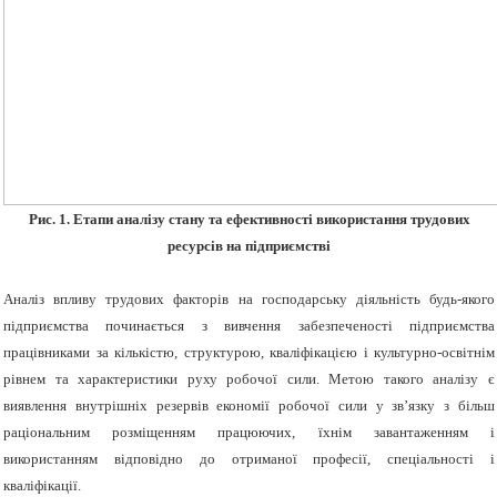
Рис. 1. Етапи аналізу стану та ефективності використання трудових
ресурсів на підприємстві
Аналіз впливу трудових факторів на господарську діяльність будь-якого
підприємства починається з вивчення забезпеченості підприємства
працівниками за кількістю, структурою, кваліфікацією і культурно-освітнім
рівнем та характеристики руху робочої сили. Метою такого аналізу є
виявлення внутрішніх резервів економії робочої сили у зв’язку з більш
раціональним розміщенням працюючих, їхнім завантаженням і
використанням відповідно до отриманої професії, спеціальності і
кваліфікації.