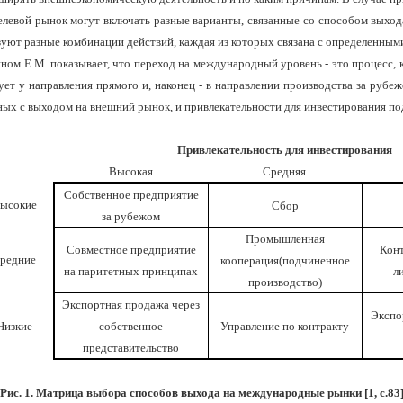
евой рынок могут включать разные варианты, связанные со способом выхода
уют разные комбинации действий, каждая из которых связана с определенными
ом Е.М. показывает, что переход на международный уровень - это процесс, к
ет у направления прямого и, наконец - в направлении производства за рубеж
ных с выходом на внешний рынок, и привлекательности для инвестирования под
Привлекательность для инвестирования
Высокая
Средняя
Собственное предприятие
ысокие
Сбор
за рубежом
Промышленная
Совместное предприятие
Кон
редние
кооперация(подчиненное
на паритетных принципах
л
производство)
Экспортная продажа через
Экспо
Низкие
собственное
Управление по контракту
представительство
Рис. 1. Матрица выбора способов выхода на международные рынки [
1
, с.83