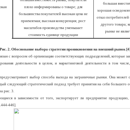
большая вмести
зкая
плохо информированы о товаре; для
хорошая осведомлен
большинства покупателей высокая цена не
отказ потребителей
приемлемая; высокая конкуренция; рост
другого товара; 
масштабов производства уменьшает
рынке не являе
стоимость единице продукции
Рис. 2. Обоснование выбора стратегии проникновения на внешний рынок [4
вязан с вопросом об организации соответствующих подразделений, которые 
ирования деятельности в целом, и маркетинговой деятельности в том числе
редусматривает выбор способа выхода на заграничные рынки. Она может ос
дый следующий стратегический подход требует принятия на себя большего о
 рис. 3.
ющиеся в зависимости от того, экспортирует ли предприятие продукцию, 
с.444-446]
.