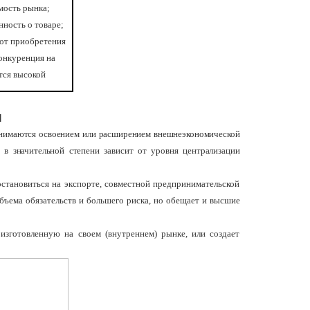
мость рынка;
ность о товаре;
 от приобретения
конкуренция на
тся высокой
]
занимаются освоением или расширением внешнеэкономической
, в значительной степени зависит от уровня централизации
тановиться на экспорте, совместной предпринимательской
бъема обязательств и большего риска, но обещает и высшие
изготовленную на своем (внутреннем) рынке, или создает