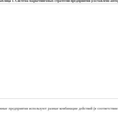
аблица 1. Система маркетинговых стратегий предприятия
[
составлено авт
ые предприятия используют разные комбинации действий (в соответствии с 