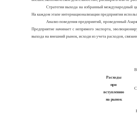
Стратегии выхода на избранный международный цел
На каждом этапе интернационализации предприятия использ
Анализ поведения предприятий, проведенный Азарян
Предприятие начинает с непрямого экспорта, эволюциониру
выхода на внешний рынок, исходя из учета расходов, связан
В
Расходы
при
С
вступлению
на рынок