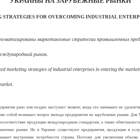
УКРАИНЫ НА ЗАРУБЕЖНЫЕ РЫНКИ
 STRATEGIES FOR OVERCOMING INDUSTRIAL ENTERPR
тематизированы маркетинговые стратегии промышленных предп
международный рынок.
d marketing strategies of industrial enterprises in entering the markets
market.
дприятия
рано или поздно наступает момент, когда его начинают не удовлет
само собой возникает вопрос выхода предприятия на зарубежные рынки. Для 
несоответствие продукции международным стандартам, а также обветшалость
аничные рынки. Но в Украине существуют предприятия, продукция и услу
вышает внутренние потребности страны. Поэтому для увеличения объема