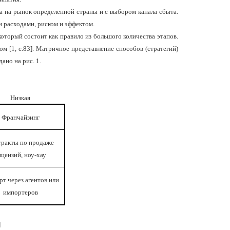
 на рынок определенной страны и с выбором канала сбыта.
 расходами, риском и эффектом.
оторый состоит как правило из большого количества этапов.
ом [
1,
с.83]. Матричное представление способов (стратегий)
ано на рис. 1.
Низкая
Франчайзинг
тракты по продаже
ицензий, ноу-хау
рт через агентов или
импортеров
]