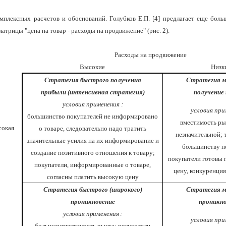
мплексных расчетов и обоснований. Голубков Е.П. [
4
] предлагает еще боль
рицы "цена на товар - расходы на продвижение" (рис. 2).
Расходы на продвижение
Высокие
Низк
Стратегия быстрого получения
Стратегия м
прибыли (интенсивная стратегия)
получение 
условия применения :
условия при
большинство покупателей не информировано
вместимость ры
окая
о товаре, следовательно надо тратить
незначительной; 
значительные усилия на их информирование и
большинству п
создание позитивного отношения к товару;
покупатели готовы 
покупатели, информированные о товаре,
цену, конкуренция
согласны платить высокую цену
Стратегия быстрого (широкого)
Стратегия м
проникновение
проникно
условия применения :
условия при
большая вместимость рынка; покупатели