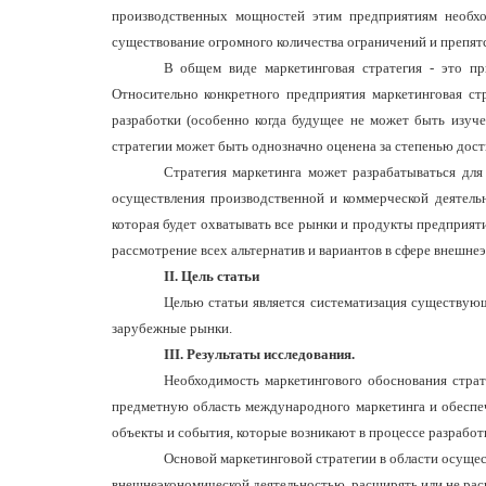
производственных мощностей этим предприятиям необх
существование огромного количества ограничений и препятст
В общем виде маркетинговая стратегия - это п
Относительно конкретного предприятия маркетинговая ст
разработки (особенно когда будущее не может быть изуче
стратегии может быть однозначно оценена за степенью дост
Стратегия маркетинга может разрабатываться для
осуществления производственной и коммерческой деятель
которая будет охватывать все рынки и продукты предприяти
рассмотрение всех альтернатив и вариантов в сфере внешне
ІІ. Цель статьи
Целью статьи является систематизация существу
зарубежные рынки.
ІІІ. Результат
ы исследования.
Необходимость маркетингового обоснования страт
предметную область международного маркетинга и обеспеч
объекты и события, которые возникают в процессе разработ
Основой маркетинговой стратегии в области осущес
внешнеэкономической деятельностью, расширять или не рас