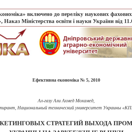
ономіка» включено до переліку наукових фахових 
, Наказ Міністерства освіти і науки України від 11
Ефективна економіка № 5, 2010
Ал-газу Али Ахмед Мохамед
,
спирант
,
Национальный технический университет Украины «К
КЕТИНГОВЫХ СТРАТЕГИЙ ВЫХОДА ПР