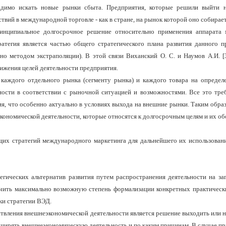
одимо искать новые рынки сбыта. Предприятия, которые решили выйти 
вий в международной торговле - как в стране, на рынок которой оно собираетс
ринципиальное долгосрочное решение относительно применения аппарата 
ратегия является частью общего стратегического плана развития данного 
но методом экстраполяции). В этой связи Виханский О. С. и Наумов А.И. [
ижения целей деятельности предприятия.
 каждого отдельного рынка (сегменту рынка) и каждого товара на определ
ности в соответствии с рыночной ситуацией и возможностями. Все это тре
я, что особенно актуально в условиях выхода на внешние рынки. Таким обра
экономической деятельности, которые относятся к долгосрочным целям и их об
ющих стратегий международного маркетинга для дальнейшего их использов
егических альтернатив развития путем распространения деятельности на з
ить максимально возможную степень формализации конкретных практических
ки стратегии ВЭД.
твления внешнеэкономической деятельности является решение выходить или н
ширять внешнеэкономическую деятельность и по каким причинам. В случае пр