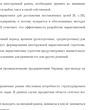
на иностранный рынок, необходимо принять во внимание
я выйти, так и в своей собственной.
маркетинга для достижения поставленных целей [
8
, с.38].
предприятия, и потому нуждается в обоснованных методах
3
] отмечают, что эффективность разработки маркетинговой
енный период времени (долгосрочные, среднесрочные) для
бует формирования интегральной маркетинговой стратегии,
зом, маркетинговая стратегия предусматривает внимательное
основание для принятия тех или других решений.
ания промышленными предприятиями Украины при выходе на
аграничные рынки обусловила потребность структурировать
 задач. В данном случае предметная область сочетает все
е выходить на внешний рынок, заниматься или не заниматься
инятия.