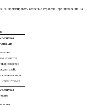
ше конкретизировать базисные стратегии проникновения на
ие
едленного
прибыли
менения :
нка является
товар известен
окупателей;
платить высокую
 незначительна
едленного
вение
менения :