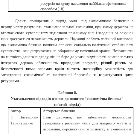
ресурсів на душу населення найбільш ефективним
способом
[
18
]
.
Досить поширеним є підхід, коли під економічною безпекою в
першу чергу розуміють стан національної економіки, при якому держава не
втрачає свого суверенітету виділяючи при цьому цілі і завдання за рахунок
яких досягається незалежність держави. Науковці роблять логічний висновок,
що економічна безпека повинна сприяти соціально-політичної стабільності
суспільства, концентруватися на оборонному потенціалі країни. Незважаючи
на місткість даного підходу, він не бере до уваги
відмінності в національних
інтересах держав, обмеженість природних ресурсів, різний рівень за­
безпеченості ними окремих країн містить потенційну можливість для
загострення економічної та політичної боротьби за користу­вання цими
ресурсами..
Таблиця
6
.
Узагальнення підходів вчених до поняття “економічна безпека”
(п’ятий підхід)
Автор
Авторське бачення
Г.
Пастернак-
Стан держави, що забезпечує можливість
Таранушенко
створення і розвитку умов для плідного життя її
населення, перспективного розвитку її економіки в