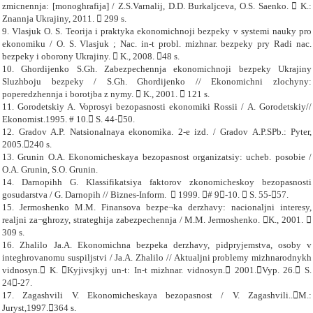
zmicnennja: [monoghrafija] / Z.S.Varnalij, D.D. Burkaljceva, O.S. Saenko.  K.:
Znannja Ukrajiny, 2011.  299 s.
9. Vlasjuk O. S. Teorija i praktyka ekonomichnoji bezpeky v systemi nauky pro
ekonomiku / O. S. Vlasjuk ; Nac. in-t probl. mizhnar. bezpeky pry Radi nac.
bezpeky i oborony Ukrajiny.  K., 2008. 48 s.
10. Ghordijenko S.Gh. Zabezpechennja ekonomichnoji bezpeky Ukrajiny
Sluzhboju bezpeky / S.Gh. Ghordijenko // Ekonomichni zlochyny:
poperedzhennja i borotjba z nymy.  K., 2001.  121 s.
11.
Gorodetskiy
A
.
Voprosyi bezopasnosti ekonomiki Rossii
/
A
.
Gorodetskiy
//
Ekonomist
.
1995. # 10. S. 44
-
50.
12.
Gradov A.P. Natsionalnaya ekonomika. 2-e izd. / Gradov A.P.
SPb.: Pyter,
2005.240 s.
13.
Grunin O.A. Ekonomicheskaya bezopasnost organizatsiy: ucheb. posobie /
O.A. Grunin, S.O. Grunin.
14.
Darnopihh G. Klassifikatsiya faktorov zkonomicheskoy bezopasnosti
gosudarstva / G. Darnopih // Biznes-Inform.
 1999. # 9
-
10.  S. 55
-
57.
15. Jermoshenko M.M. Finansova bezpe¬ka derzhavy: nacionaljni interesy,
realjni za¬ghrozy, strateghija zabezpechennja / M.M. Jermoshenko. K., 2001. 
309 s.
16. Zhalilo Ja.A. Ekonomichna bezpeka derzhavy, pidpryjemstva, osoby v
integhrovanomu suspiljstvi / Ja.A. Zhalilo // Aktualjni problemy mizhnarodnykh
vidnosyn. K. Kyjivsjkyj un-t: In-t mizhnar. vidnosyn. 2001.Vyp. 26. S.
24-27.
17.
Zagashvili V. Ekonomicheskaya bezopasnost / V. Zagashvili.
.M.:
Juryst,1997.364 s.