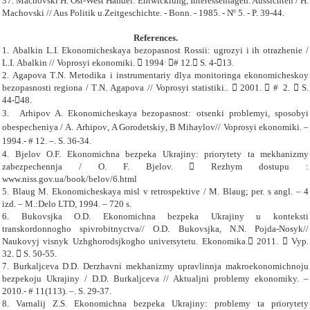
37.
Machovski H.
Ost-West Handel: Entwicklung, Interessenlagen. Aussichten / H.
Machovski // Aus Politik u.Zeitgeschichte.
-
Bonn.
-
1985.
-
N°
5.
-
P.
39
-
44.
References
.
1.
Abalkin L
.
I
.
Ekonomicheskaya bezopasnost Rossii
:
ugrozyi i ih otrazhenie
/
.
L
.
I
.
Abalkin
//
Voprosyi ekonomiki
.
 1994

#
12. S. 4
-
13.
2.
Agapova
T
.
N
.
Metodika i instrumentariy dlya monitoringa ekonomicheskoy
bezopasnosti regiona
/
T
.
N
.
Agapova
//
Voprosyi statistiki
.
.  2001. 
#
2.  S.
44
-
48.
3.
Arhipov A
.
Ekonomicheskaya bezopasnost
:
otsenki
problemyi
,
sposobyi
obespecheniya
/
A
.
Arhipov
,
A Gorodetskiy
,
B Mihaylov
//
Voprosyi ekonomiki
. –
1994.-
# 12. –. S. 36-34.
4. Bjelov O.F. Ekonomichna bezpeka Ukrajiny: priorytety ta mekhanizmy
zabezpechennja / O. F. Bjelov.  Rezhym dostupu :
www.niss.gov.ua/book/belov/6.html
5.
Blaug M. Ekonomicheskaya misl v retrospektive / M. Blaug; per. s angl. – 4
izd. – M.:Delo LTD, 1994. – 720 s.
6. Bukovsjka O.D. Ekonomichna bezpeka Ukrajiny u konteksti
transkordonnogho spivrobitnyctva// O.D. Bukovsjka, N.N. Pojda-Nosyk//
Naukovyj visnyk Uzhghorodsjkogho universytetu. Ekonomika. 2011.  Vyp.
32.  S. 50-55.
7. Burkaljceva D.D. Derzhavni mekhanizmy upravlinnja makroekonomichnoju
bezpekoju Ukrajiny / D.D. Burkaljceva // Aktualjni problemy ekonomiky. –
2010.- # 11(113). –. S. 29-37.
8. Varnalij Z.S. Ekonomichna bezpeka Ukrajiny: problemy ta priorytety