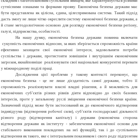
складним і багатоплановим суспільним явищем, яке характеризується різними
сутнісними ознаками та формами прояву. Економічна безпека держави має
бути представлена як цілісна, єдина, цілеспрямована система. Такий підхід
дасть змогу не лише чітко окреслити систему економічної безпеки держави, а
й стане методологічною основою для розгляду економічної безпеки регіону,
галузі, підприємства, особистості.
На нашу думку, економічна безпека держави повинна включати
сукупність економічних відносин, за яких зберігається спроможність країни
ефективно захищати свої економічні інтереси, задовольняти потреби
суспільства і держави, протистояти зовнішнім і внутрішнім економічним
загрозам, якнайповніше реалізовувати свої національні конкурентні переваги
у міжнародному поділі праці.
Дослідження цієї проблеми у такому контексті переконує, що
економічна безпека
-
це не лише дієздатність самої держави, тобто її
спроможність реалізовувати власні владні рішення, а й можливість для
економічних суб’єктів різних рівнів діяти відповідно до своїх базових
інтересів, проте у загальному руслі зміцнення економічної безпеки країни.
Зазначений підхід може бути застосований як до економічного відтворення
індивідуума (відтворення робочої сили), суб’єктів господарської діяльності
різного роду (відтворення капіталу) і держави (економічна сторона
відтворення держави як інституту
-
забезпечення економічної основи для
стабільного виконання покладених на неї функцій), так і до суспільного
відтворення як такого, яке є інтегральним показником і свого роду підґрунтям