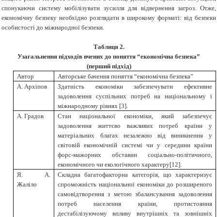
спонукаючи систему мобілізувати зусилля для відвернення загроз. Отже,
економічну безпеку необхідно розглядати в широкому форматі: від безпеки
особистості до міжнародної безпеки.
Таблиця 2.
Узагальнення підходів вчених до поняття “економічна безпека”
(перший підхід)
Автор
Авторське бачення поняття “економічна безпека”
А. Архіпов
Здатність економіки забезпечувати ефективне
задоволення суспільних потреб на національному і
міжнародному рівнях
[
3
]
.
А. Градов
Стан національної економіки, який забезпечує
задоволення життєво важливих потреб країни у
матеріальних благах незалежно від виникнення у
світовій економічній системі чи у середини країни
форс-мажорних обставин соціально-політичного,
економічного чи екологічного характеру
[
12
]
.
Я. А.
Складна багатофакторна категорія, що характеризує
Жаліло
спроможність національної економіки до розширеного
самовідтворення з метою збалансування задоволення
потреб населення країни, протистояння
дестабілізуючому впливу внутрішніх та зовнішніх