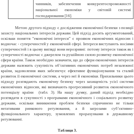
чинників, забезпечення конкурентоспроможності
національної економіки у світовій системі
господарювання
[
16
]
.
Метою другого підходу є дослідження економічної безпеки з позиції
захисту національних інтересів держави.
Цей підхід досить аргументований,
оскільки поняття “економічні інтереси” є
проявом економічних відносин і
водночас
-
суперечностей у економічній сфері. Інтереси виступають носіями
суперечностей і в цьому вигляді вони нерозривні: потому інтереси також як і
суперечності водночас є джерелом та рушійною силою розвитку економічної
сфери країни.
Також необхідно зазначити, що до сфери економічних інтересів
держави належить
сукупність об’єктивних економічних потреб незалежної
країни, задоволення яких забезпечує ефективне функціонування та сталий
розвиток її економічної системи, а через неї й економіки
. Прихильники цього
підходу розглядають економічну безпеку через захищеність усієї системи
економічних відносин, які визначають прогресивний розвиток економічного
потенціалу країни (табл. 3). На нашу думку, даний підхід необхідно
розглядати в сукупності з програмами економічного і соціального розвитку
держави, оскільки виникнення проблем безпеки спричинено не тільки
негативами ринкового регулювання, а й загрозами суб’єктивно-
функціонального характеру, зумовлених прорахунками в державному
регулюванні.
Таблиця 3.