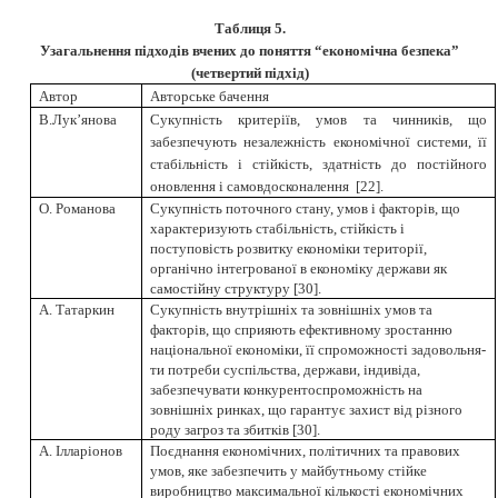
Таблиця 5.
Узагальнення підходів вчених до поняття “економічна безпека”
(четвертий підхід)
Автор
Авторське бачення
В.Лук’янова
Сукупність критеріїв, умов та чинників, що
забезпечують незалежність економічної системи, її
стабільність і стійкість, здатність до постійного
оновлення і самовдосконалення
[
22
]
.
О. Романова
Сукупність поточного стану, умов і факторів, що
характеризують стабільність, стійкість і
поступовість розвитку економіки території,
органічно інтегрованої в економіку держави як
самостійну структуру
[
30
]
.
А. Татаркин
Сукупність внутрішніх та зовнішніх умов та
факторів, що сприяють ефективно­му зростанню
національної економіки, її спроможності задовольня­
ти потреби суспільства, держави, індивіда,
забезпечувати конкурен­тоспроможність на
зовнішніх ринках, що гарантує захист від різно­го
роду загроз та збитків
[
30
]
.
А. Ілларіонов
Поєднання економічних, політичних та правових
умов, яке забезпе­чить у майбутньому стійке
виробництво максимальної кількості еко­номічних