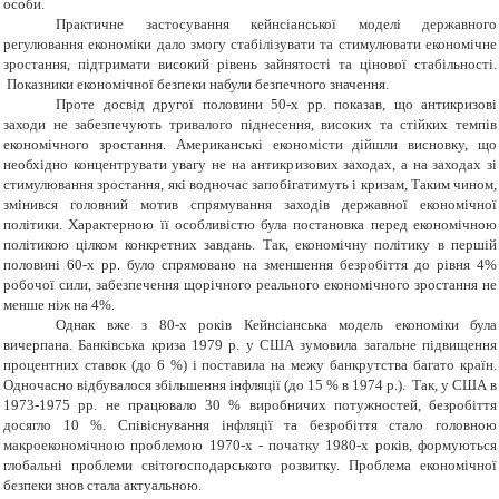
особи.
Практичне застосування кейнсіанської моделі державного
регулювання економіки дало змогу стабілізувати та стимулювати економічне
зростання, підтримати високий рівень зайнятості та цінової стабільності.
Показники економічної безпеки набули безпечного значення.
Проте досвід другої половини 50-х рр. показав, що антикризові
заходи не забезпечують тривалого піднесення, високих та стійких темпів
економічного зростання. Американські економісти дійшли висновку, що
необхідно концентрувати увагу не на антикризових заходах, а на заходах зі
стимулювання зростання, які водночас запобігатимуть і кризам, Таким чином,
змінився головний мотив спрямування заходів державної економічної
політики. Характерною її особливістю була постановка перед економічною
політикою цілком конкретних завдань. Так, економічну політику в першій
половині 60-х рр. було спрямовано на зменшення безробіття до рівня 4%
робочої сили, забезпечення щорічного реального економічного зростання не
менше ніж на 4%.
Однак вже з 80-х років Кейнсіанська модель економіки була
вичерпана. Банківська криза 1979 р. у США зумовила загальне підвищення
процентних ставок (до 6 %) і поставила на межу банкрутства багато країн.
Одночасно відбувалося збільшення інфляції (до 15 % в 1974 р.). Так, у США в
1973-1975 рр. не працювало 30 % виробничих потужностей, безробіття
досягло 10 %. Співіснування інфляції та безробіття стало головною
макроекономічною проблемою 1970-х - початку 1980-х років, формуються
глобальні проблеми світогосподарського розвитку. Проблема економічної
безпеки знов стала актуальною.