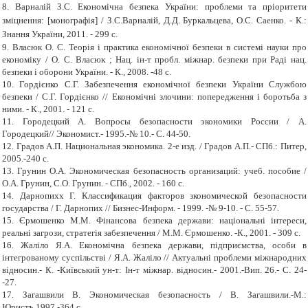
8.
Варналій З.С. Економічна безпека України: проблеми та пріоритети
зміцнення: [монографія] / З.С.Варналій, Д.Д. Буркальцева, О.С. Саенко.
-
К.:
Знання України, 2011.
-
299 с.
9.
Власюк О. С.
Теорія і практика економічної безпеки в системі науки про
економіку / О. С. Власюк ; Нац. ін-т пробл. міжнар. безпеки при Раді нац.
безпеки і оборони України.
-
К., 2008.
-
48 с.
10.
Гордієнко С.Г. Забезпечення еконо­мічної безпеки України Службою
безпеки / С.Г. Гордієнко // Економічні злочини: попе­редження і боротьба з
ними.
-
К., 2001.
-
121 с.
11.
Городецкий А. Вопросы безопасности экономики России / А.
Городецкий// Экономист.
-
1995.
-
№ 10.
-
С. 44
-
50.
12.
Градов А.П.
Национальная экономика. 2-е изд. / Градов А.П.
-
СПб.: Питер,
2005.
-
240 с.
13.
Грунин О.А. Экономическая безопасность организаций: учеб. пособие /
О.А. Грунин, С.О. Грунин.
-
СПб., 2002.
-
160 с.
14.
Дарнопихх Г. Классификация факторов зкономической безопасности
государства / Г. Дарнопих // Бизнес-Информ.
-
1999.
-
№ 9
-
10.
-
С. 55
-
57.
15.
Єрмошенко М.М. Фінансова безпе­ка держави: національні інтереси,
реальні за­грози, стратегія забезпечення / М.М. Єрмошенко.
-
К., 2001.
-
309 с.
16.
Жаліло Я.А. Економічна безпека держави, підприємства, особи в
інтегрованому суспільстві / Я.А. Жаліло // Актуальні проблеми міжнародних
відносин.
-
К.
-
Київський ун-т: Ін-т міжнар. відносин.
-
2001.
-
Вип. 26.
-
С. 24
-
-27.
17.
Загашвили В. Экономическая безопасность / В. Загашвили.
-
М.:
Юристъ,1997.
-
364 с.