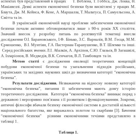
аспектах
був представлений
в
працях
Т. Веблена
,
Т.
Гоббса
,
Дж. Локка
,
Н.
Макіавеллі
. Деякі аспекти економічної безпеки були висвітлені у працях М.
Блаута,
Дж. М. Кейнса
, Ф. Кене,
А.
Маршалла
, Т. Мальтуса, П. Самуельсона, А.
Смітта та ін.
В
українській
економічній
науці
проблеми
забезпечення економічної
безпеки
почали
активно
обговорюватися
лише з
90-х
років XX століття
.
Значний внесок у
розробку питань
по
розглянутій
тематиці
внесли
дослідження
О.І. Барановського, І.Ф. Бінько, З.С. Варналія, В.М. Геєця, М.М.
Єрмошенко, В.І. Мунтіян, Г.А. Пастернак-Таранушенко, В.Т. Шлемко та інші.
Серед російських вчених
Л.І.
Абалкін
, A. Архіпов,
С.Ю.
Глазьєв
, В
Загашвілі,
А. Ілларіонов
, В. Медведів,
В.К.
Сенчагов
,
В.Л.
Тамбовцев
та ін.
Метою статті
є дослідження еволюції теоретичних концепцій
побудови економічної безпеки та узагальнення підходів російських,
українських та західних наукових шкіл до визначення категорії “економічна
безпека”.
Результати дослідження.
Незважаючи на відносну новизну категорії
“економічна безпека”, питання її забезпечення мають довгу історію
теоретичного дослідження. Категорія “економічна безпека” виникає поряд з
державою і нерозривно пов’язана з її розвитком і функціонуванням. Зокрема,
античні філософи вбачали безпеку економічної системи в достатній кількості
національного багатства, яке виражалось золотом та скарбами [3]. Бачення
“економічної безпеки” різними економічними течіями представлено в
таблиці 1.
Таблиця 1.