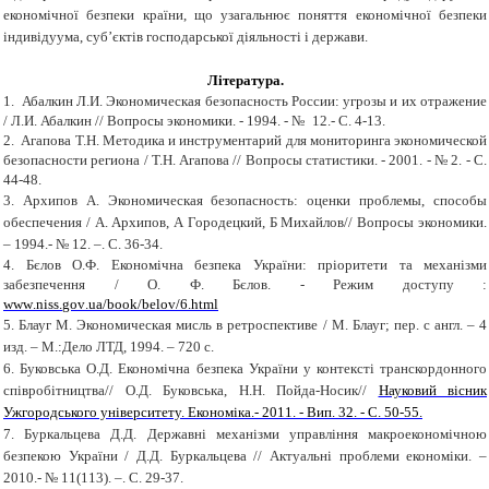
економічної безпеки країни, що узагальнює поняття економічної безпеки
індивідуума, суб’єктів господарської діяльності і держави.
Література
.
1.
Абалкин Л.И. Экономическая безопасность России: угрозы и их отражение
/ Л.И. Абалкин // Вопросы экономики.
-
1994.
-
№
12.
-
С. 4
-
13.
2.
Агапова Т.Н. Методика и инструментарий для мониторинга экономической
безопасности региона / Т.Н. Агапова // Вопросы статистики.
-
2001.
-
№ 2.
-
С.
44
-
48.
3.
Арх
и
пов А. Экономическая безопасность: оценки проблемы, способы
обеспечения / А. Архипов, А Городецкий, Б Михайлов// Вопросы экономики.
– 1994.- № 12. –. С. 36-34.
4.
Бєлов О.Ф.
Економічна безпека України: пріоритети та механізми
забезпечення / О. Ф. Бєлов.
-
Режим доступу :
www
.
niss
.
gov
.
ua
/
book
/
belov
/6.
html
5.
Блауг М. Экономическая мисль
в ретроспективе / М. Блауг; пер. с англ. – 4
изд. – М.:Дело ЛТД, 1994. – 720 с.
6.
Буковська О.Д. Економічна безпека України у контексті транскордонного
співробітництва// О.Д. Буковська, Н.Н. Пойда-Носик//
Науковий вісник
Ужгородського університету. Економіка.
-
2011.
-
Вип. 32.
-
С. 50-55.
7.
Буркальцева Д.Д. Державні механізми управління макроекономічною
безпекою України / Д.Д. Буркальцева // Актуальні проблеми економіки. –
2010.- № 11(113). –. С. 29-37.