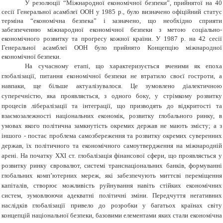
У резолюції “Міжнародної економічної безпеки”, прийнятої на 40
сесії Генеральної асамблеї ООН у 1985 р., було визначено офіційний статус
терміна “економічна безпека” і зазначено, що необхідно сприяти
забезпеченню міжнародної економічної безпеки з метою соціально-
економічного розвитку та прогресу кожної країни. У 1987 р. на 42 сесії
Генеральної асамблеї ООН було прийнято Концепцію міжнародної
економічної безпеки.
На сучасному етапі, що характеризується вченими як епоха
глобалізації, питання економічної безпеки не втратило своєї гостроти, а
навпаки, ще більше актуалізувалося. Це зумовлено діалектичною
суперечністю, яка проявляється, з одного боку, у стрімкому розвитку
процесів лібералізації та інтеграції, що призводять до відкритості та
взаємозалежності національних економік, розвитку глобального ринку, в
умовах якого політична замкнутість окремих держав не мають змісту; а з
іншого
-
постає проблема самозбереження та розвитку окремих суверенних
держав, їх політичного та економічного самоутвердження на міжнародній
арені. На початку
XXI
ст. глобалізація фінансової сфери, що проявляється у
розвитку ринку євровалют, системі транснаціональних банків, формуванні
глобальних комп’ютерних мереж, які забезпечують миттєві переміщення
капіталів, створює можливість руйнування навіть стійких економічних
систем, зумовлюючи адекватні політичні зміни. Передчуття негативних
наслідків глобалізації привело до розробки у багатьох країнах світу
концепцій національної безпеки, базовими елементами яких стали економічна