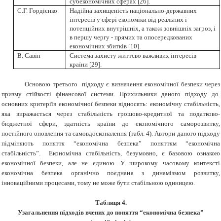
субекономічних сферах
[
26
]
.
С.Г. Гордієнко
Надійна захищеність національно-державних
інтересів у сфері економіки від реальних і
потенційних внутрішніх, а також зовнішніх загроз, і
в першу чергу - прямих та опосередкованих
економічних збитків
[
10
]
.
В. Савін
Система захисту життєво важливих інтересів
країни
[
29
]
.
Основою третього підходу є визначення економічної безпеки через
призму стійкості фінансової системи. Прихильники даного підходу до
основних критеріїв економічної безпеки відносять: економічну стабільність,
яка виражається через стабільність грошово-кредитної та податково-
бюджетної сфери, здатність країни до економічного саморозвитку,
постійного оновлення та самовдосконалення (табл. 4). Автори даного підходу
підміняють поняття “економічна безпека” поняттям “економічна
стабільність”. Економічна стабільність, безумовно, є базовою ознакою
економічної безпеки, але не єдиною. У широкому часовому контексті
економічна безпека органічно поєднана з динамізмом розвитку,
інноваційними процесами, тому не може бути стабільною одиницею.
Таблиця 4.
Узагальнення підходів вчених до поняття “економічна безпека”