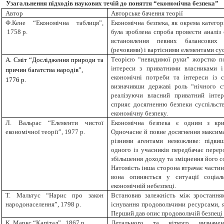
Узагальнення підходів наукових течій до поняття “економічна безпека”
Автор
Авторське бачення теорії
Ф.Кене “Економічна таблиця”,
Економічна безпека, як окрема категор
1758 р.
була зроблена спроба
провести аналіз
встановлення
певних
балансових
(
речовими)
і
вартісними
елементами
су
Т
еорією “невидимої руки” жорстко по
А. Сміт “
Дослідження природи та
інтереси з приватними власниками і
причин багатства народів”
,
економічні потреби та інтереси із с
1776 р.
визначивши державі роль “нічного с
реалізуючи власний приватний інтер
сприяє досягненню безпеки суспільст
економічну безпеку.
Л. Вальрас “Елементи чистої
Економічна безпека є одним з кри
економічної теорії”, 1977 р.
Одночасне й повне досягнення максима
різними агентами неможливе: підвищ
одного із учасників передбачає перер
збільшення доходу та зміцнення його 
Натомість інша сторона втрачає частину
вона опиняється у ситуації соціал
економічній небезпеці.
Т. Мальтус “Нарис про закон
Встановив залежність між зростання
народонаселення”, 1798 р.
існування продовольчими ресурсами, я
Перший дав опис продовольчій безпеці 
К. Маркс “Капітал”, 1867 р.
Детального та чіткого визначе