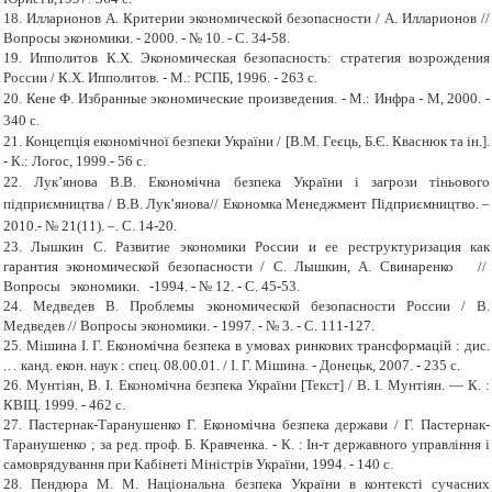
18.
Илларионов А. Критерии экономической безопасности / А. Илларионов //
Вопросы экономики.
-
2000.
-
№ 10.
-
С. 34
-
58.
19.
Ипполитов К.Х. Экономическая безопасность: стратегия возрождения
России / К.Х. Ипполитов.
-
М.: РСПБ, 1996.
-
263 с.
20.
Кене Ф. Избранные экономические произведения.
-
М.: Инфра
-
М, 2000.
-
340 с.
21.
Концепція економічної безпеки України /
[
В.М. Геєць, Б.Є. Кваснюк та ін.
]
.
-
К.: Логос, 1999.
-
56 с.
22.
Лук’янова В.В. Економічна безпека України і загрози тіньового
підприємництва / В.В. Лук’янова// Економка Менеджмент Підприємництво. –
2010.
-
№ 21(11). –. С. 14-20.
23.
Лышкин С. Развитие экономики России и ее реструктуризация как
гарантия экономической безопасности / С. Лышкин, А. Свинаренко //
Вопросы экономики.
-
1994.
-
№ 12.
-
С. 45
-
53.
24.
Медведев В. Проблемы экономической безопасности России / В.
Медведев // Вопросы экономики.
-
1997.
-
№ 3.
-
С. 111
-
127.
25.
Мішина І. Г.
Економічна безпека в умовах ринкових трансформацій : дис.
...
канд. екон. наук : спец. 08.00.01. / І. Г. Мішина.
-
Донецьк, 2007.
-
235 с.
26.
Мунтіян, В. І. Економічна безпека України [Текст] / В. І. Мунтіян. — К. :
КВІЦ. 1999.
-
462 с.
27.
Пастернак-Таранушенко Г.
Економічна безпека держави / Г. Пастернак-
Таранушенко ; за ред. проф. Б. Кравченка.
-
К. : Ін-т державного управління і
самоврядування при Кабінеті Міністрів України, 1994.
-
140 с.
28.
Пендюра М. М.
Національна безпека України в контексті сучасних