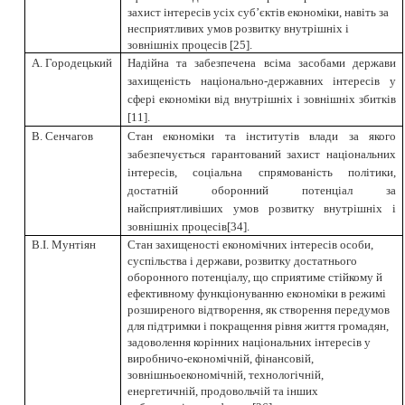
захист інтересів усіх суб’єктів економіки, навіть за
несприятливих умов розвитку внутрішніх і
зовнішніх процесів [25].
А. Городецький
Надійна та забезпечена всіма засобами держави
захищеність національно-державних інтересів у
сфері економіки від внутрішніх і зовнішніх збитків
[
11
]
.
В. Сенчагов
Стан економіки та інститутів влади за якого
забезпечується гарантований захист національних
інтересів, соціальна спрямованість політики,
достатній оборонний потенціал за
найсприятливіших умов розвитку внутрішніх і
зовнішніх процесів
[
34
]
.
В.І. Мунтіян
Стан захищеності економічних інтересів особи,
суспільства і держави, розвитку достатнього
оборонного потенціалу, що сприятиме стійкому й
ефективному функціонуванню економіки в режимі
розширеного відтворення, як створення передумов
для підтримки і покращення рівня життя громадян,
задоволення корінних національних інтересів у
виробничо-економічній, фінансовій,
зовнішньоекономічній, технологічній,
енергетичній, продовольчій та інших