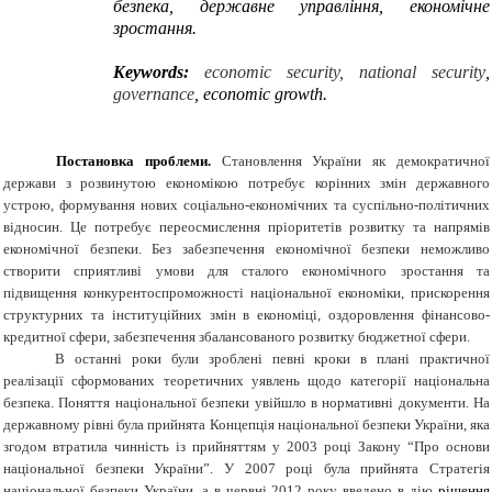
безпека, державне управління, економічне
зростання.
Keywords:
economic security
, national security
,
governance
, economic growth.
Постановка проблеми.
Становлення України як демократичної
держави з розвинутою економікою потребує корінних змін державного
устрою, формування нових соціально-економічних та суспільно-політичних
відносин. Це потребує переосмислення пріоритетів розвитку та напрямів
економічної безпеки. Без забезпечення економічної безпеки неможливо
створити сприятливі умови для сталого економічного зростання та
підвищення конкурентоспроможності національної економіки, прискорення
структурних та інституційних змін в економіці, оздоровлення фінансово-
кредитної сфери, забезпечення збалансованого розвитку бюджетної сфери.
В останні роки були
зроблені певні кроки
в
плані
практичної
реалізації
сформованих
теоретичних уявлень щодо категорії національна
безпека
.
Поняття
національної
безпеки
увійшло
в
нормативні документи.
На
державному рівні
була прийнята Концепція національної безпеки України, яка
згодом втратила чинність із прийняттям у 2003 році Закону “Про основи
національної безпеки України”
. У 2007 році була прийнята Стратегія
національної безпеки України, а в червні 2012 року введено в дію
рішення