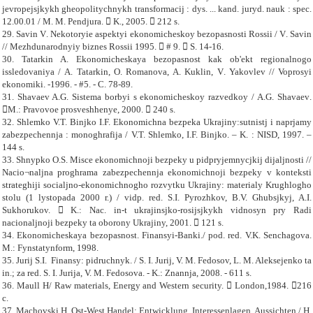
jevropejsjkykh gheopolitychnykh transformacij : dys. ... kand. juryd. nauk : spec.
12.00.01 / M. M. Pendjura.  K., 2005.  212 s.
29.
Savin
V
.
Nekotoryie aspektyi ekonomicheskoy bezopasnosti Rossii
/
V
.
Savin
//
Mezhdunarodnyiy biznes Rossii
1995.  # 9.  S. 14-16.
30.
Tatarkin
A
.
Ekonomicheskaya bezopasnost kak ob
'
ekt regionalnogo
issledovaniya
/
A
.
Tatarkin
,
O
.
Romanova
,
A
.
Kuklin
,
V
.
Yakovlev
//
Voprosyi
ekonomiki
.
-
1996.
-
#5.
-
С. 78-89.
31.
Shavaev
A
.
G
.
Sistema borbyi s ekonomicheskoy razvedkoy
/
A
.
G
.
Shavaev
.
M.: Pravovoe prosveshhenye, 2000.  240 s.
32. Shlemko V.T. Binjko I.F. Ekonomichna bezpeka Ukrajiny:sutnistj i naprjamy
zabezpechennja : monoghrafija / V.T. Shlemko, I.F. Binjko. – K. : NISD, 1997. –
144 s.
33. Shnypko O.S. Misce ekonomichnoji bezpeky u pidpryjemnycjkij dijaljnosti //
Nacio¬naljna proghrama zabezpechennja ekonomichnoji bezpeky v konteksti
strateghiji socialjno-ekonomichnogho rozvytku Ukrajiny: materialy Krughlogho
stolu (1 lystopada 2000 r.) / vidp. red. S.I. Pyrozhkov, B.V. Ghubsjkyj, A.I.
Sukhorukov.  K.: Nac. in-t ukrajinsjko-rosijsjkykh vidnosyn pry Radi
nacionaljnoji bezpeky ta oborony Ukrajiny, 2001.  121 s.
34.
Ekonomicheskaya bezopasnost. Finansyi-Banki./ pod. red. V.K. Senchagova.
M.: Fynstatynform, 1998.
35. Jurij S.I. Finansy: pidruchnyk. / S. I. Jurij, V. M. Fedosov, L. M. Aleksejenko ta
in.; za red. S. I. Jurija, V. M. Fedosova.
-
K.: Znannja, 2008.
-
611 s.
36. Maull H/ Raw materials, Energy and Western security.  London,1984. 216
c.
37. Machovski H. Ost-West Handel: Entwicklung, Interessenlagen. Aussichten / H.