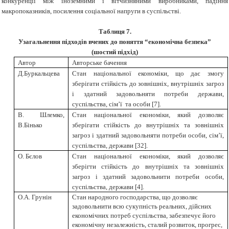
конкуренції між іноземними і вітчизняними виробниками, падіння
макропоказників, посилення соціальної напруги в суспільстві.
Таблиця
7
.
Узагальнення підходів вчених до поняття “економічна безпека”
(шостий підхід)
Автор
Авторське бачення
Д.Буркальцева
Стан національної економіки, що дає змогу
зберігати стійкість до зовнішніх, внутрішніх загроз
і здатний задовольняти потреби держави,
суспільства, сім’ї та особи
[
7
]
.
В. Шлемко,
Стан національної економіки, який дозволяє
В.Бінько
зберігати стійкість до внутрішніх та зовнішніх
загроз і здатний задовольняти потреби особи, сім’ї,
суспільства, держави
[
32
]
.
О. Бєлов
Стан національної економіки, який дозволяє
зберігти стійкість до внутрішніх та зовнішніх
загроз і здатний задовольнити потреби особи,
суспільства, держави
[
4
]
.
О.А. Грунін
Стан народного господарства, що дозволяє
задовольнити всю сукупність реальних, дійсних
економічних потреб суспільства, забезпечує його
економічну незалежність, сталий розвиток, прогрес,