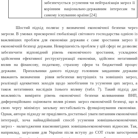
забезпечується усунення чи нейтралізація загроз її
корінним національно-державним інтересам та
самому існуванню країни
[
24
]
.
Шостий підхід полягає у визначенні економічної безпеки через
загрози. В умовах прискореної глобалізації світового господарства однією із
важливіших проблем для економіки держави є саме зростання загроз її
економічній безпеці держави. Невирішеність проблем у цій сфері не дозволяє
забезпечити відповідний рівень економічного зростання, ускладнює
здійснення ефективної реструктуризації економіки, здійснює негативний
вплив на фінансову, податкову, страхову сфери та бюджетний процес
держави. Прихильники даного підходу головним завданням держави
вважають визначення рівня небезпеки внутрішніх та зовнішніх загроз,
реалізації адекватних заходів щодо запобігання та усунення цих загроз, а
також негативних наслідків їхнього впливу (табл. 7). Такий підхід дає
можливість виміряти рівень економічної безпеки коливаннями ВНП,
диференційовано оцінювати вплив різних загроз економічній безпеці, що в
свою чергу мінімізує загальну нестабільність функціонування економіки.
Однак, автори підходу не приділяють достатньої уваги питанням економічної
інтеграції, хоча найнадійніший спосіб усунення зовнішньоекономічних
загроз
-
налагодження взаємовигідних зовнішньоекономічних відносин. Так,
наприклад, загрозами для України після вступу до СОТ стали загострення