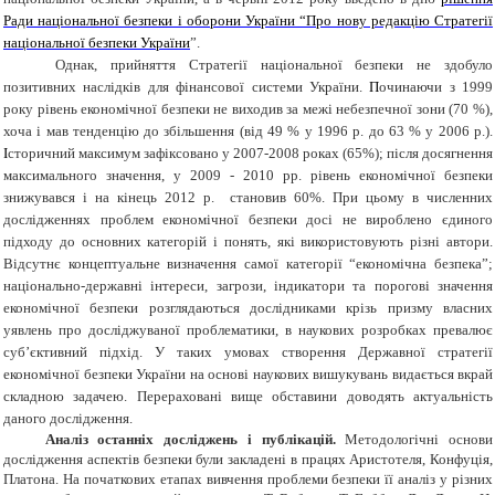
Ради національної безпеки і оборони України “Про нову редакцію Стратегії
національної безпеки України
”
.
Однак
, прийняття
Стратегії національної безпеки
не здобуло
позитивних
наслідків
для
фінансової
системи
України.
П
очинаючи з 1999
року рівень економічної безпеки не виходив за межі небезпечної зони (70 %),
хоча і мав тенденцію до збільшення (від 49 % у 1996 р. до 63 % у 2006 р.).
І
сторичний максимум зафіксовано у 2007-2008 роках (65%); після досягнення
максимального значення, у 2009 - 2010 рр. рівень економічної безпеки
знижувався і на кінець 2012 р. становив 60%.
При
цьому
в
численних
дослідженнях
проблем
економічної
безпеки
досі не
вироблено єдиного
підходу до
основних категорій
і понять,
які
використовують
різні
автори
.
Відсутнє концептуальне
визначення
самої
категорії “
економічна
безпека”
;
національно
-
державні
інтереси
,
загрози
,
індикатори
та
порогові значення
економічної
безпеки
розглядаються дослідниками
крізь призму
власних
уявлень
про досліджуваної
проблематики
,
в
наукових розробках
превалює
суб’єктивний
підхід
.
У таких умовах створення
Державної
стратегії
економічної
безпеки
України
на
основі
наукових вишукувань
видається вкрай
складною задачею
.
Перераховані вище обставини
доводять актуальність
даного дослідження.
Аналіз останніх досліджень і публікацій.
Методологічні основи
дослідження
аспектів
безпеки
були закладені
в
працях Аристотеля
,
Конфуція
,
Платона
.
На
початкових етапах
вивчення
проблеми
безпеки
її
аналіз
у
різних