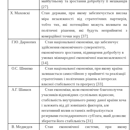
майбутньому та зростання добробуту її мешканців
[
27
]
.
Х. Маховскі
Стан держави, при якому забезпечується висока
міра незалежності від стратегічних партнерів,
тобто тих, які потенційно можуть впливати на
політичні рішення, які будуть неприйнятні з
комерційної точки зору
[
37
]
.
Г.Ю. Дарнопих
Стан національної економіки, що забезпечує
здійснення економічного суверенітету,
економічного зростання, підвищення добробуту в
умовах міжнародної економічної взаємозалежності
[
14
]
.
О.С. Шнипко
Стан національної економіки, при якому країна
залишається самостійною у прийнятті та реалізації
стратегічних і політичних рішень в інтересах
власної стабільності та прогресу
[
33
]
.
А.Г. Шаваєв
Стан економіки, коли економічне благополуччя
учасників відповідних суспільних відносин,
стабільність внутрішнього ринку даної країни хоча
і залежить від дії зовнішніх факторів, але
негативний вплив останніх нейтралізується
резервами господарюючого суб'єкта, який дозволяє
зберегти його стабільність
[
31
]
.
В. Медведєв
Стан економічної системи, при якому