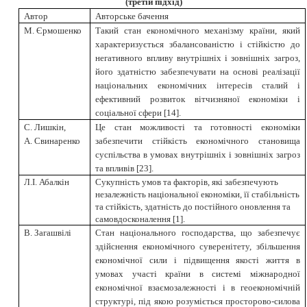
(третій підхід)
Автор
Авторське бачення
М. Єрмошенко
Такий стан економічного механізму країни, який
характеризується збалансованістю і стійкістю до
негативного впливу внутрішніх і зовнішніх загроз,
його здатністю забезпечувати на основі реалізації
національних економічних інтересів сталий і
ефективний розвиток вітчизняної економіки і
соціальної сфери
[
14
]
.
С. Лишкін,
Це стан можливості та готовності економіки
А. Свинаренко
забезпечити стійкість економічного становища
суспільства в умовах внутрішніх і зовнішніх загроз
та впливів
[
23
]
.
Л.І. Абалкін
Сукупність умов та факторів, які забезпечують
незалежність національної економіки, її стабільність
та стійкість, здатність до постійного оновлення та
самовдосконалення
[
1
]
.
В. Загашвілі
Стан національного господарства, що забезпечує
здійснення економічного суверенітету, збільшення
економічної сили і підвищення якості життя в
умовах участі країни в системі міжнародної
економічної взаємозалежності і в геоекономічній
структурі, під якою розуміється просторово-силова