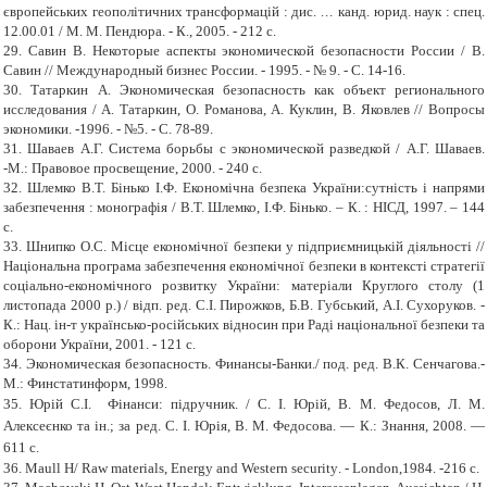
європейських геополітичних трансформацій : дис.
...
канд. юрид. наук : спец.
12.00.01 / М. М. Пендюра.
-
К., 2005.
-
212 с.
29.
Савин В. Некоторые аспекты экономической безопасности России / В.
Савин // Международный бизнес России.
-
1995.
-
№ 9.
-
С. 14-16.
30.
Татаркин А. Экономическая безопасность как объект регионального
исследования / А. Татаркин, О. Романова, А. Куклин, В. Яковлев // Вопросы
экономики.
-
1996.
-
№5.
-
С. 78-89.
31.
Шаваев А.Г. Система борьбы с экономической разведкой / А.Г. Шаваев.
-
М.: Правовое просвещение, 2000.
-
240 с.
32.
Шлемко В.Т. Бінько І.Ф. Економічна безпека України:сутність і напрями
забезпечення : монографія / В.Т. Шлемко, І.Ф. Бінько. – К. : НІСД, 1997. – 144
с.
33.
Шнипко О.С. Місце економічної без­пеки у підприємницькій діяльності //
Націо­нальна програма забезпечення економічної безпеки в контексті стратегії
соціально-еко­номічного розвитку України: матеріали Круглого столу (1
листопада 2000 р.) / відп. ред. С.І. Пирожков, Б.В. Губський, А.І. Сухоруков.
-
К.: Нац. ін-т українсько-російських відносин при Раді національної безпеки та
оборони України, 2001.
-
121 с.
34.
Экономическая безопасность. Финансы-Банки./ под. ред. В.К. Сенчагова.
-
М.: Финстатинформ, 1998
.
35.
Юрій С.І. Фінанси: підручник. / С. І. Юрій, В. М. Федосов, Л. М.
Алексеєнко та ін.; за ред. С. І. Юрія, В. М. Федосова. — К.: Знання, 2008. —
611 с.
36.
Maull H
/
Raw materials, Energy and Western security
.
-
London,1984.
-
216 c.