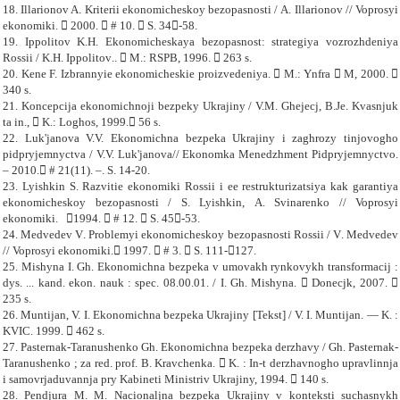
18.
Illarionov
A
.
Kriterii ekonomicheskoy bezopasnosti
/
A
.
Illarionov
//
Voprosyi
ekonomiki
.  2000.  # 10.  S. 34
-
58.
19.
Ippolitov
K
.
H
.
Ekonomicheskaya bezopasnost
:
strategiya
vozrozhdeniya
Rossii
/
K
.
H
.
Ippolitov
.
.  M.: RSPB, 1996.  263 s.
20.
Kene F. Izbrannyie ekonomicheskie proizvedeniya.
 M.: Ynfra  M, 2000. 
340 s.
21. Koncepcija ekonomichnoji bezpeky Ukrajiny / V.M. Ghejecj, B.Je. Kvasnjuk
ta in.,  K.: Loghos, 1999. 56 s.
22. Luk'janova V.V. Ekonomichna bezpeka Ukrajiny i zaghrozy tinjovogho
pidpryjemnyctva / V.V. Luk'janova// Ekonomka Menedzhment Pidpryjemnyctvo.
– 2010. # 21(11). –. S. 14-20.
23.
Lyishkin
S
.
Razvitie ekonomiki Rossii i ee restrukturizatsiya kak garantiya
ekonomicheskoy bezopasnosti
/
S
.
Lyishkin
,
A
.
Svinarenko
//
Voprosyi
ekonomiki
.
1994.  # 12.  S. 45
-
53.
24.
Medvedev
V
.
Problemyi ekonomicheskoy bezopasnosti Rossii
/
V
.
Medvedev
//
Voprosyi ekonomiki
.
 1997.  # 3.  S. 111
-
127.
25. Mishyna I. Gh. Ekonomichna bezpeka v umovakh rynkovykh transformacij :
dys. ... kand. ekon. nauk : spec. 08.00.01. / I. Gh. Mishyna.  Donecjk, 2007. 
235 s.
26. Muntijan, V. I. Ekonomichna bezpeka Ukrajiny [Tekst] / V. I. Muntijan. — K. :
KVIC. 1999.  462 s.
27. Pasternak-Taranushenko Gh. Ekonomichna bezpeka derzhavy / Gh. Pasternak-
Taranushenko ; za red. prof. B. Kravchenka.  K. : In-t derzhavnogho upravlinnja
i samovrjaduvannja pry Kabineti Ministriv Ukrajiny, 1994.  140 s.
28. Pendjura M. M. Nacionaljna bezpeka Ukrajiny v konteksti suchasnykh