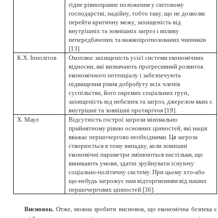
гідне рівноправне положення у світовому
господарстві, надійну, тобто таку, що не дозволяє
перейти критичну межу, захищеність від
внутрішніх та зовнішніх загроз і впливу
непередбачених та важкопрогнозованих чинників
[
13
]
.
К.Х. Іпполітов
Охоплює захищеність усієї системи економічних
відносин, які визначають прогресивний розвиток
економічного потенціалу і забезпечують
підвищення рівня добробуту всіх членів
суспільства, його окремих соціальних груп,
захищеність від небезпек та загроз, джерелом яких є
внутрішні та зовнішні протиріччя
[
19
]
.
Х. Маул
Відсутність гострої загрози мінімально
прийнятному рівню основних цінностей, які нація
вважає першочергово необхідними. Ця загроза
створюється в тому випадку, коли зовнішні
економічні параметри змінюються настільки, що
виникають умови, здатні зруйнувати існуючу
соціально-політичну систему. При цьому хто-або
що-небудь загрожує нам відторгненням від наших
першочергових цінностей
[
36
]
.
Висновок.
Отже, можна зробити висновок, що економічна безпека є