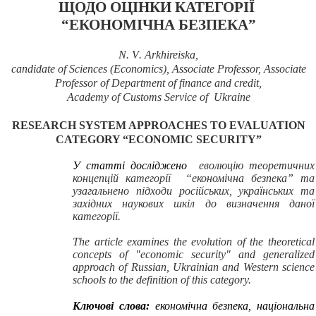
ЩОДО ОЦІНКИ КАТЕГОРІЇ
“ЕКОНОМІЧНА БЕЗПЕКА
”
N
.
V
.
Arkhireiska
,
candidate of Sciences (Economics), Associate Professor, Associate
Professor of Department of finance and credit,
Academy of Customs Service of Ukraine
RESEARCH
SYSTEM
APPROACHES
TO
EVALUATION
CATEGORY “
ECONOMIC SECURITY
”
У статті досліджено
еволюцію теоретичних
концепцій категорії “економічна безпека” та
узагальнено підходи російських, українських та
західних наукових шкіл до визначення даної
категорії.
The article examines
the evolution of the
theoretical
concepts of
"economic
security"
and generalized
approach
of Russian,
Ukrainian
and Western
science
schools
to the definition
of this category.
Ключові слова:
економічна безпека, національна