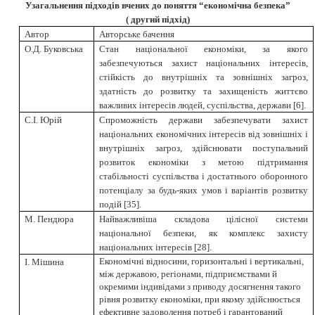
Узагальнення підходів вчених до поняття “економічна безпека”
( другий підхід)
Автор
Авторське бачення
О.Д. Буковська
Стан національної економіки, за якого
забезпечуються захист національних інтересів,
стійкість до внутрішніх та зовнішніх загроз,
здатність до розвитку та захищеність життєво
важливих інтересів людей, суспільства, держави
[
6
]
.
С.І. Юрій
Спроможність держави забезпечувати захист
національних економічних інтересів від зовнішніх і
внутрішніх загроз, здійснювати поступальний
розвиток економіки з метою підтримання
стабільності суспільства і достатнього оборонного
потенціалу за будь-яких умов і варіантів розвитку
подій
[
35
]
.
М. Пендюра
Найважливіша складова цілісної системи
національної безпеки, як комплекс захисту
національних інтересів
[
28
]
.
Економічні відносини, горизонтальні і вертикальні,
І. Мішина
між державою, регіонами, підприємствами й
окремими індивідами з приводу досягнення такого
рівня розвитку економіки, при якому здійснюється
ефективне задоволення потреб і гарантований