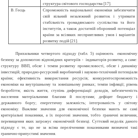
структура світового господарства
[
17
]
.
В. Геєць
Спроможність національної економіки забезпечити
свій вільний незалежний розвиток і утримати
стабільність громадянського суспільства та його
інститутів, а також достатній оборонний потенціал
країни за всіляких несприятливих умов і варіантів
розвитку подій
[
21
]
.
Прихильники четвертого підходу (табл. 5) оцінюють економічну
безпеку за допомогою відповідних критеріїв
-
індикаторів розвитку, а саме:
структуру
ВВП
,
обсяг
і
темпи розвитку промисловості
,
обсяг
і
динаміку
інвестицій
;
природно-
ресурсний
виробничий
і
науково-технічний потенціали
країни
;
ефективність використання ресурсів
;
конкурентоспроможність
економіки
на
внутрішньому
та
зовнішньому ринках
;
темпи інфляції
;
рівень
безробіття
;
якість життя
,
ступінь диференціації доходів
,
забезпеченість
населення
матеріальними благами й послугами
;
дефіцит бюджету
і
державного боргу
;
енергетичну залежність
;
інтегрованість
у світову
економіку
.
Важливе значення
для
економічної безпеки мають
не самі
критеріальні показники
,
а
їх
порогові значення
, тобто
граничні
величини
,
перевищення яких
загрожує економічній безпеці
. Суттєвий недолік даного
підходу є те, що
не за
всіма
переліченими
показниками
визначені
такі
гранично-припустимі значення
.