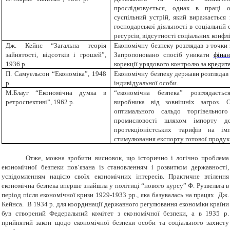
прослідковується, однак в праці 
суспільний устрій, який виражається 
господарської діяльності в соціальній
ресурсів, відсутності соціальних конфлі
Дж. Кейнс “Загальна теорія
Економічну безпеку розглядав з точки
зайнятості, відсотків і грошей”,
Запропоновано спосіб уникати
фіна
1936 р.
корекції урядового контролю за
кредит
П. Самуельсон “Економіка”, 1948
Економічну безпеку держави розглядав
р.
індивідуальної особи.
М.Блауг “Економічна думка в
“економічна безпека” розглядаєть
ретроспективі”, 1962 р.
виробника від зовнішніх загроз. 
оптимального сальдо торгівельног
промисловості шляхом імпорту де
протекціоністських тарифів на ім
стимулювання експорту готової продукці
Отже, можна зробити висновок, що історично і логічно проблема
економічної безпеки пов’язана із становленням і розвитком державності,
усвідомленням нацією своїх економічних інтересів. Практичне втілення
економічна безпека вперше знайшла у політиці “нового курсу” Ф. Рузвельта в
період після економічної кризи 1929-1933 рр., яка базувалась на працях Дж.
Кейнса. В 1934 р. для координації державного регулювання економіки країни
був створений Федеральний комітет з економічної безпеки, а в 1935 р.
прийнятий закон щодо економічної безпеки особи та соціального захисту