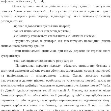
та фінансова безпека
[
33, с. 64
]
.
Однак дотепер вчені не дійшли згоди щодо єдиного трактування
поняття “економічна безпека”. Про суттєві розбіжності відносно даної
дефініції свідчать різні підходи, відповідно до яких економічну безпеку
розглядають як:
-
процес задоволення суспільних потреб;
-
захист національних інтересів держави;
-
економічну стійкість та стабільність економічної системи;
-
сукупність умов та факторів, які забезпечують необхідний рівень
економічного розвитку країни;
-
стан національної економіки, при якому держава не втрачає свого
суверенітету;
-
стан захищеності від певного роду загроз.
Прихильники першого підходу вбачають економічну безпеку у
здатності економіки забезпечувати ефективне задоволення суспільних потреб
на національному і міжнародному рівнях. Однак, викликає сумнів
ігнорування в даному підході особистих та колективних потреб, також не
зовсім зрозуміла дефініція “ефективне задоволення суспільних потреб” (табл.
2). Даний підхід суперечить теорії мотивації А. Маслоу, яка визначає місце
безпеки в ієрархії потреб суспільства. Відповідно до цієї концепції, безпека –
первинна потреба людини, що потребує першочергового задоволення. Якщо
людина турбується лише про безпеку, це заважає думати їй про потреби
вищого рівня. Потреба особистості в безпеці домінує в кризових ситуаціях,