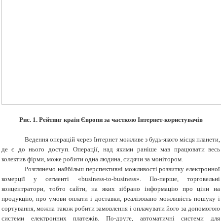
Рис. 1. Рейтинг країн Європи за часткою Інтернет-користувачів
Ведення операцій через Інтернет можливе з будь-якого місця планети,
де є до нього доступ. Операції, над якими раніше мав працювати весь
колектив фірми, може робити одна людина, сидячи за монітором.
Розглянемо найбільш перспективні можливості розвитку електронної
комерції у сегменті «business-to-business». По-перше, т
орговельні
концентратори, тобто сайти, на яких зібрано інформацію про ціни на
продукцію, про умови оплати і доставки, реалізовано можливість пошуку і
сортування, можна також робити замовлення і оплачувати його за допомогою
системи електронних платежів. По-друге, автоматичні системи для