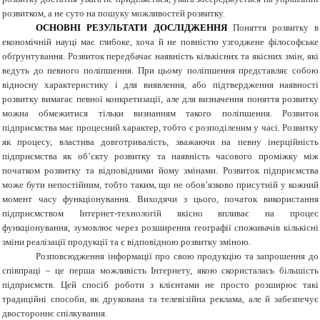
розвитком, а не суто на пошуку можливостей розвитку.
ОСНОВНІ РЕЗУЛЬТАТИ ДОСЛІДЖЕННЯ
Поняття розвитку в
економічній науці має глибоке, хоча й не повністю узгоджене філософське
обґрунтування. Розвиток передбачає наявність кількісних та якісних змін, які
ведуть до певного поліпшення. При цьому поліпшення представляє собою
відносну характеристику і для виявлення, або підтвердження наявності
розвитку вимагає певної конкретизації, але для визначення поняття розвитку
можна обмежитися тільки визнанням такого поліпшення. Розвиток
підприємства має процесний характер, тобто є розподіленим у часі. Розвитку
як процесу, властива довготривалість, зважаючи на певну інерційність
підприємства як об’єкту розвитку та наявність часового проміжку між
початком розвитку та відповідними йому змінами. Розвиток підприємства
може бути непостійним, тобто таким, що не обов’язково присутній у кожний
момент часу функціонування. Виходячи з цього, початок використання
підприємством Інтернет-технологій якісно впливає на процес
функціонування, зумовлює через розширення географії споживачів кількісні
зміни реалізації продукції та є відповідною розвитку зміною.
Розповсюдження інформації про свою продукцію та запрошення до
співпраці – це перша можливість Інтернету, якою скористалась більшість
підприємств. Цей спосіб роботи з клієнтами не просто розширює такі
традиційні способи, як друкована та телевізійна реклама, але й забезпечує
двостороннє спілкування.