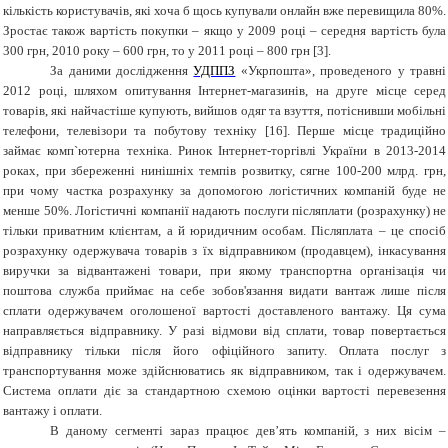
кількість користувачів, які хоча б щось купували онлайн вже перевищила 80%.
Зростає також вартість покупки – якщо у 2009 році – середня вартість була
300 грн, 2010 року – 600 грн, то у 2011 році – 800 грн [3].
За даними дослідження
УДППЗ
«Укрпошта», проведеного
у травні
2012 році,
шляхом опитування Інтернет-магазинів,
на друге місце серед
товарів, які найчастіше купують, вийшов одяг та взуття,
потіснивши мобільні
телефони, телевізори та побутову техніку [16]. Перше місце традиційно
займає комп`ютерна техніка.
Ринок Інтернет-торгівлі України в 2013-2014
роках, при збереженні нинішніх темпів розвитку, сягне 100-200 млрд. грн,
при чому частка розрахунку за допомогою логістичних компаній буде не
менше 50%. Логістичні компанії надають послуги післяплати (розрахунку) не
тільки приватним клієнтам, а й юридичним особам. Післяплата
– це спосіб
розрахунку одержувача товарів з їх відправником (продавцем), інкасування
виручки за відвантажені товари, при якому транспортна організація чи
поштова служба приймає на себе зобов'язання видати вантаж лише після
сплати одержувачем оголошеної вартості доставленого вантажу. Ця сума
направляється відправнику. У разі відмови від сплати, товар повертається
відправнику тільки після його офіційного запиту. Оплата послуг з
транспортування може здійснюватись як відправником, так і одержувачем.
Система оплати діє за стандартною схемою оцінки вартості перевезення
вантажу і оплати.
В даному сегменті зараз працює дев’ять компаній, з них вісім –