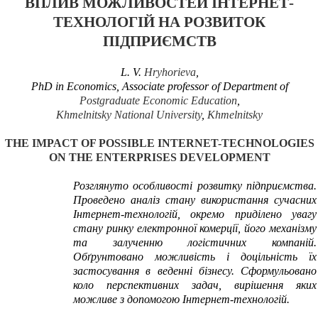
ВПЛИВ МОЖЛИВОСТЕЙ ІНТЕРНЕТ-
ТЕХНОЛОГІЙ НА РОЗВИТОК
ПІДПРИЄМСТВ
L. V.
Hryhorieva
,
PhD in Economics, Associate professor of Department of
Postgraduate Economic Education
,
Khmelnitsky
National University
,
Khmelnitsky
THE IMPACT OF POSSIBLE INTERNET
-
TECHNOLOGIES
ON THE ENTERPRISES DEVELOPMENT
Розглянуто особливості розвитку підприємства.
Проведено аналіз стану використання сучасних
Інтернет-технологій, окремо приділено увагу
стану ринку електронної комерції, його механізму
та залученню логістичних компаній.
Обґрунтовано можливість і доцільність їх
застосування в веденні бізнесу. Сформульовано
коло перспективних задач, вирішення яких
можливе з допомогою Інтернет-технологій.