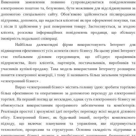
Виконання замовлення повинно супроводжуватися повідомленням
електронною поштою та, безумовно, бути можливим для відслідковування за
допомогою спеціального сайту. Обов’язково здійснюється післяпродажна
підтримка, допомога, що надається клієнтові як при оформленні покупки, так
і після її здійснення у разі повернення товару. Застосовується, за згодою
клієнта, розсилка інформаційних повідомлень продавця, що збільшує
імовірність подальшої співпраці.
Найбільш далекоглядні фірми використовують Інтернет для
підвищення ефективності усіх аспектів свого бізнесу. На цьому рівні Інтернет
стає глобальним діловим середовищем, що об'єднує працівників
підприємства, його клієнтів, партнерів, постачальників, виробників та
учасників купівлі-продажу. Така модель використання Інтернету розширює
поняття електронної комерції, і тому її називають більш загальним терміном
«електронний бізнес» .
Вираз «електронний бізнес» містить головну ідею: зробити торгівлю
більш ефективною та оперативною за допомогою переходу до електронної
торгівлі. На перший погляд це нескладно, однак суть електронного бізнесу не
обмежується використанням програмного забезпечення та комп'ютерів.
Реалізація простої і зрозумілої ідеї потребує перегляду всієї моделі ділового
обігу. Електронний бізнес, як будь-який інший, потребує комплексного
підходу, що включає планування та управління, яке підтримується
технологією, процесами та структурою. Основна складність підтримки в
електронному бізнесі полягає у необхідності дотримання безпечності та