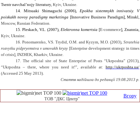
Tsentr navchal’nojy literatury,
Kyiv
, Ukraine
.
14.
Mitsuaki Shimaguchi (2006),
Epokha sistemnykh innivatsiy. V
poiskakh novoy paradigmy marketinga
[Innovative Business Paradigm],
М
irakl,
Moscow
,
Russian Federation
.
15.
Pleskach, V.L. (2007),
Elektronna komertsia
[
E-commerce
], Znannia,
Kyiv
, Ukraine
.
16.
Ponomarenko, V.S. Trydid, O.M.
and
Kyzym, M.O. (2003),
Stratehia
rozvytku pidpryemstva v umovakh kryzy
[
Enterprise
development strategy in times
of crisis
], INZHEK, Kharkiv, Ukraine.
17.
The official site of State Enterprise of Posts “Ukrposhta” (2013),
“Ukrposhta – there, where you need it!”, available at:
http://ukrposhta.ua/
(Accessed
25
May
2013).
Стаття надійшла до редакції
19
.08.2013 р.
Вгору
ТОВ "ДКС Центр"