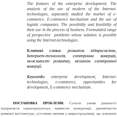
The features
of the enterprise development.
The
analysis of
the use of modern of the Internet
-
technologies, separately
studied
the market of
e-
commerce,
E-
commerce
mechanism and the use of
logistic companies.
The possibility and feasibility of
their use in
the process of
business.
Formulated range
of
perspective
problems whose solution is possible
using the
Internet-technologies.
Ключові слова:
розвиток підприємства,
Інтернет-технологія, електронна комерція,
можливості розвитку, механізм електронної
комерції.
Keywords:
enterprise development
,
Internet
-
technologies,
e-commerce,
opportunities for
development
,
E-
commerce
mechanism
.
ПОСТАНОВКА ПРОБЛЕМИ.
Сучасні умови діяльності
підприємств характеризуються наявністю конкуренції, динамічністю
ринкової кон’юнктури, суттєвими змінами у макросередовищі, що зумовлені