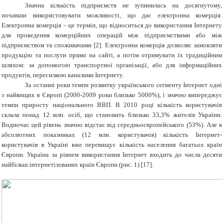
Значна кількість підприємств не зупинилась на досягнутому,
почавши використовувати можливості, що дає електронна комерція.
Електронна комерція – це термін, що відноситься до використання Інтернету
для проведення комерційних операцій між підприємствами або між
підприємством та споживачами
[
2
]
. Електронна комерція дозволяє замовляти
продукцію та послуги прямо на сайті, а потім отримувати їх традиційним
шляхом: за допомогою транспортної організації, або для інформаційних
продуктів, пересилкою каналами Інтернету.
За останні роки темпи розвитку українського сегменту Інтернет одні
з найвищих в Європі (2000-2009 роки близько 5000%), і значно випереджує
темпи приросту національного ВВП. В 2010 році кількість користувачів
склала понад 12 млн. осіб, що становить близько 33,3% жителів України.
Водночас цей рівень значно відстає від середньоєвропейського (53%). Але в
абсолютних показниках (12 млн. користувачів) кількість Інтернет-
користувачів в Україні вже перевищує кількість населення багатьох країн
Європи. Україна за рівнем використання Інтернет входить до числа десяти
найбільш інтернетізованих країн Європи (рис. 1) [17].