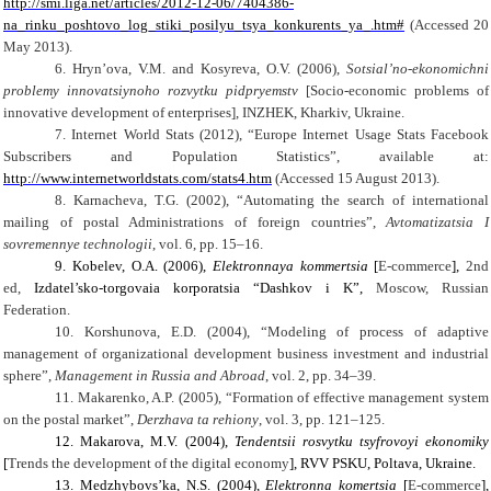
http://smi.liga.net/articles/2012-12-06/7404386-
na_rinku_poshtovo_log_stiki_posilyu_tsya_konkurents_ya_.htm#
(Accessed
20
May
2013).
6.
Hryn’ova, V.M.
and
Kosyreva, O.V. (2006),
Sotsial’no-ekonomichni
problemy innovatsiynoho rozvytku pidpryemstv
[
Socio-
economic problems of
innovative
development of enterprises
], INZHEK, Kharkiv,
Ukraine
.
7.
Internet World Stats (2012), “Europe Internet Usage Stats Facebook
Subscribers and Population Statistics”, available at:
http://www.internetworldstats.com/stats4.htm
(Accessed 15 August 2013).
8.
Karnacheva, T.G. (2002), “
Automating
the search
of international
mailing
of
postal
Administrations
of foreign countries
”,
Avtomatizatsia I
sovremennye technologii
,
vol
. 6, pp. 15–16.
9.
Kobelev, O.A. (2006),
Elektronnaya kommertsia
[
E-commerce
],
2nd
ed
,
Izdatel’sko-torgovaia korporatsia “Dashkov i K”,
Moscow
,
Russian
Federation
.
10.
Korshunova, E.D. (2004), “
Modeling of process of
adaptive
management of organizational development
business
investment and industrial
sphere
”,
Management in Russia and Abroad
,
vol. 2, pp. 34–39.
11.
Makarenko, A.P. (2005), “
Formation of effective
management system
on the
postal market
”,
Derzhava ta rehiony
,
vol
. 3,
pp. 121–12
5
.
12.
Makarova, M.V. (2004),
Tendentsii rosvytku tsyfrovoyi ekonomiky
[
Trends
the development of
the digital economy
], RVV PSKU, Poltava,
Ukraine
.
13.
Medzhybovs’ka, N.S. (2004),
Elektronna komertsia
[
E-commerce
],