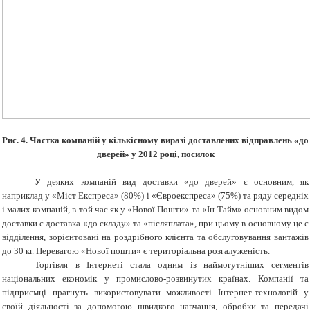
Рис. 4. Частка компаній у кількісному виразі доставлених відправлень «до
дверей» у 2012 році, посилок
У деяких компаній вид доставки «до дверей» є основним, як
наприклад у «Міст Експреса» (80%) і «Євроекспреса» (75%) та ряду середніх
і малих компаній, в той час як у «Нової Пошти» та «Ін-Тайм» основним видом
доставки є доставка «до складу» та «післяплата», при цьому в основному це є
відділення, зорієнтовані на роздрібного клієнта та обслуговування вантажів
до 30 кг. Перевагою «Нової пошти» є територіальна розгалуженість.
Торгівля в Інтернеті стала одним із наймогутніших сегментів
національних економік у промислово-розвинутих країнах. Компанії та
підприємці прагнуть використовувати можливості Інтернет-технологій у
своїй діяльності за допомогою швидкого навчання, обробки та передачі