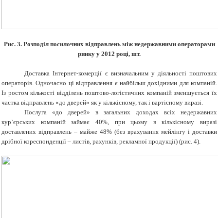
Рис. 3. Розподіл посилочних відправлень між недержавними операторами
ринку у 2012 році, шт.
Доставка Інтернет-комерції є визначальним у діяльності поштових
операторів. Одночасно ці відправлення є найбільш дохідними для компаній.
Із ростом кількості відділень поштово-логістичних компаній зменшується їх
частка відправлень «до дверей» як у кількісному, так і вартісному виразі.
П
ослуга «до дверей» в загальних доходах всіх недержавних
кур`єрських компаній займає 40%, при цьому в кількісному виразі
доставлених відправлень – майже 48%
(без врахування мейлінгу і доставки
дрібної кореспонденції – листів, рахунків, рекламної продукції) (рис. 4).