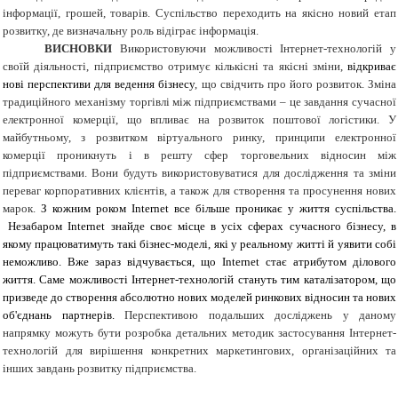
інформації, грошей, товарів. Суспільство переходить на якісно новий етап
розвитку, де визначальну роль відіграє інформація.
ВИСНОВКИ
Використовуючи можливості Інтернет-технологій у
своїй діяльності, підприємство отримує кількісні та якісні зміни,
відкриває
нові перспективи для ведення бізнесу
, що свідчить про його розвиток.
Зміна
традиційного механізму торгівлі між підприємствами – це завдання сучасної
електронної комерції, що впливає на розвиток поштової логістики. У
майбутньому, з розвитком віртуального ринку, принципи електронної
комерції проникнуть і в решту сфер торговельних відносин між
підприємствами. Вони будуть використовуватися для дослідження та зміни
переваг корпоративних клієнтів, а також для створення та просунення нових
марок.
З кожним роком Internet все більше проникає у життя суспільства.
Незабаром Internet знайде своє місце в усіх сферах сучасного бізнесу, в
якому працюватимуть такі бізнес-моделі, які у реальному житті й уявити собі
неможливо. Вже зараз відчувається, що Internet стає атрибутом ділового
життя. Саме можливості Інтернет-технологій стануть тим каталізатором, що
призведе до створення абсолютно нових моделей ринкових відносин та нових
об'єднань партнерів.
Перспективою подальших досліджень у даному
напрямку можуть бути розробка детальних методик застосування Інтернет-
технологій для вирішення конкретних маркетингових, організаційних та
інших завдань розвитку підприємства.