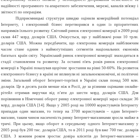
надійності програмного та апаратного забезпечення, мережі, каналів зв'язку і
звітності по операціям.
Підприємницькі структури швидко оцінили комерційний потенціал
Інтернету, і електронний бізнес перетворився в один із пріоритетних
напрямків їхнього розвитку. Світовий ринок електронної комерції в 2009 році
склав 447 млрд. доларів США. Очікується, що у найближчі роки 10 трлн.
доларів США. Можна передбачити, що електронна комерція найближчим
часом стане одним з наймогутніших сегментів національних економік
багатьох країн світу. Український ринок електронної комерції знаходиться в
стадії становлення та розвитку. За останні п'ять років ринок електронної
комерції в Україні показував щорічне зростання на рівні 50-60%. На розвиток
електронного бізнесу в країні не вплинули ні загальноекономічні, ні політичні
зміни. Загальний оборот Інтернет-торгівлі в Україні склав понад 500 млн.
доларів. Це в десять разів менше ніж в Росії, де за різними оцінками онлайн-
рітейл отримав виручки від п’яти до шести млрд. доларів США. Для
порівняння в Німеччині оборот ринку електронної комерції зараз складає 36
млрд. доларів США [14]. Якщо у 2005 році на 10000 користувачів Інтернету
припадав один магазин, то тепер на 3700 користувачів – один Інтернет-
магазин, таким чином насиченість ринку Інтернет-магазинами зросла майже в
тричі. При цьому, якщо
оборот в середньому одного Інтернет-магазину у
2005 році був 200 тис. доларів США, то в 2011 році був вже 700 тис. доларів
США.
З кожним роком зростає довіра клієнтів до Інтернет-магазинів –