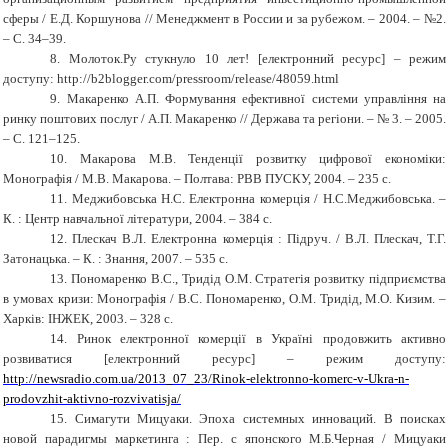
сферы / Е.Д. Коршунова // Менеджмент в России и за рубежом. – 2004. – №2.
– С. 34
–
39.
8.
Молоток.Ру стукнуло 10 лет!
[електронний ресурс] – режим
доступу: http://b2blogger.com/pressroom/release/48059.html
9. Макаренко А.П. Формування ефективної системи управління на
ринку поштових послуг / А.П. Макаренко // Держава та регіони. – № 3. – 2005.
– С.
121
–
125.
10. Макарова М.В. Тенденції розвитку цифрової економіки:
Монографія / М.В. Макарова. – Полтава: РВВ ПУСКУ, 2004. – 235 с.
11. Меджибовська Н.С. Електронна комерція / Н.С.Меджибовська. –
К. : Центр навчальної літератури, 2004. – 384 с.
12. Плескач В.Л. Електронна комерція : Підруч. / В.Л. Плескач, Т.Г.
Затонацька. – К. : Знання, 2007. – 535 с.
13. Пономаренко В.С., Тридід О.М. Стратегія розвитку підприємства
в умовах кризи: Монографія / В.С. Пономаренко, О.М. Тридід, М.О. Кизим. –
Харків: ІНЖЕК, 2003. – 328 с.
14. Ринок електронної комерції в Україні продовжить активно
розвиватися
[електронний ресурс] – режим доступу:
http://newsradio.com.ua/2013_07_23/Rinok-elektronno-komerc-v-Ukra-n-
prodovzhit-aktivno-rozvivatisja/
15. Симагути Мицуаки. Эпоха системных инноваций. В поисках
новой парадигмы маркетинга : Пер. с японского М.Б.Черная / Мицуаки