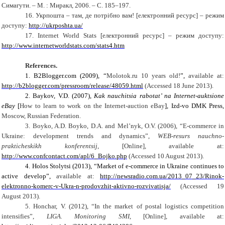
Симагути. – М. : Миракл, 2006. – С. 185
–
197.
16. Укрпошта – там, де потрібно вам! [електронний ресурс] – режим
доступу:
http://ukrposhta.ua/
17.
Internet
World
Stats
[електронний ресурс] – режим доступу:
http://www.internetworldstats.com/stats4.htm
References.
1
.
B2Blogger.com (2009), “
Molotok.ru
10 years old!
”,
available at:
http://b2blogger.com/pressroom/release/48059.html
(Accessed 18 June 2013).
2.
Baykov, V.D. (
2007
),
Kak nauchitsia rabotat’ na Internet-auktsione
eBay
[
How to
learn to work
on the
Internet
-
auction eBay
], Izd-vo DMK Press,
Moscow
,
Russian Federation
.
3.
Boyko, A.D. Boyko, D.A.
and Mel’nyk, O.V. (2006), “
E-commerce
in
Ukraine:
development trends
and dynamics
”,
WEB-resurs nauchno-
prakticheskikh konferentsij
,
[Online]
,
available at:
http://www.confcontact.com/apl/6_Bojko.php
(Accessed
10
Aug
ust
2013).
4.
Holos Stolytsi (2013), “M
arket of e-commerce
in Ukraine
continues to
active develop
”,
available at:
http://newsradio.com.ua/2013_07_23/Rinok-
elektronno-komerc-v-Ukra-n-prodovzhit-aktivno-rozvivatisja/
(Accessed 19
August 2013).
5.
Honchar, V. (2012), “
In the market of
postal logistics
competition
intensifies
”,
LIGA. Monitoring SMI
,
[Online],
available at: