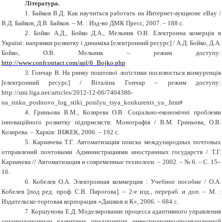
Література.
1. Байков В.Д. Как научиться работать на Интернет-аукционе eBay /
В.Д. Байков, Д.В. Байков. – М. : Изд-во ДМК Пресс, 2007. –
188
c
.
2. Бойко А.Д., Бойко Д.А., Мельник О.В.
Електронна комерція в
Україні: напрямки розвитку і динаміка [електронний ресурс] / А.Д. Бойко, Д.А.
Бойко, О.В. Мельник – режим доступу:
http://www.confcontact.com/apl/6_Bojko.php
3. Гончар В. На ринку поштової логістики посилюється конкуренція
[електронний ресурс] / Віталіна Гончар – режим доступу:
http://smi.liga.net/articles/2012-12-06/7404386-
na_rinku_poshtovo_log_stiki_posilyu_tsya_konkurents_ya_.htm#
4. Гриньова В.М., Козирева О.В. Соціально-економічні проблеми
інноваційного розвитку підприємств: Монографія / В.М. Гриньова, О.В.
Козирева. – Харків: ІНЖЕК, 2006. – 192 с.
5. Карначева Т.Г. Автоматизация поиска международных почтовых
отправлений почтовыми Администрациями иностранных государств / Т.Г.
Карначева // Автоматизация и современные технологи. – 2002. – № 6. – С. 15
–
16.
6. Кобелев О.А. Электронная коммерция : Учебное пособие / О.А.
Кобелев [под ред. проф. С.В.
Пирогова]. – 2-е изд., перераб. и доп. – М. :
Издательско-торговая корпорация «Дашков и К», 2006. – 684 с.
7. Коршунова Е.Д. Моделирование процесса адаптивного управления
организационным развитием предприятия инвестиционно-промышленной