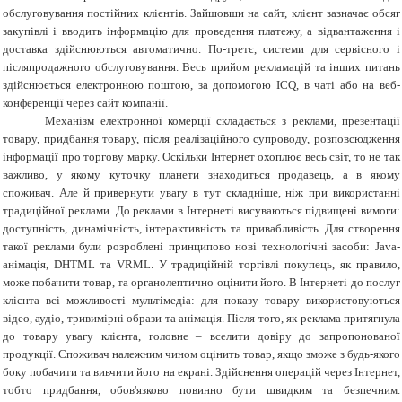
обслуговування постійних клієнтів. Зайшовши на сайт, клієнт зазначає обсяг
закупівлі і вводить інформацію для проведення платежу, а відвантаження і
доставка здійснюються автоматично. По-третє, системи для сервісного і
післяпродажного обслуговування. Весь прийом рекламацій та інших питань
здійснюється електронною поштою, за допомогою ICQ, в чаті або на веб-
конференції через сайт компанії.
Механізм електронної комерції складається з реклами, презентації
товару, придбання товару, після реалізаційного супроводу, розповсюдження
інформації про торгову марку. Оскільки Інтернет охоплює весь світ, то не так
важливо, у якому куточку планети знаходиться продавець, а в якому
споживач. Але й привернути увагу в тут складніше, ніж при використанні
традиційної реклами. До реклами в Інтернеті висуваються підвищені вимоги:
доступність, динамічність, інтерактивність та привабливість. Для створення
такої реклами були розроблені принципово нові технологічні засоби: Java-
анімація, DHTML та VRML. У традиційній торгівлі покупець, як правило,
може побачити товар, та органолептично оцінити його. В Інтернеті до послуг
клієнта всі можливості мультімедіа: для показу товару використовуються
відео, аудіо, тривимірні образи та анімація. Після того, як реклама притягнула
до товару увагу клієнта, головне – вселити довіру до запропонованої
продукції. Споживач належним чином оцінить товар, якщо зможе з будь-якого
боку побачити та вивчити його на екрані. Здійснення операцій через Інтернет,
тобто придбання, обов'язково повинно бути швидким та безпечним.