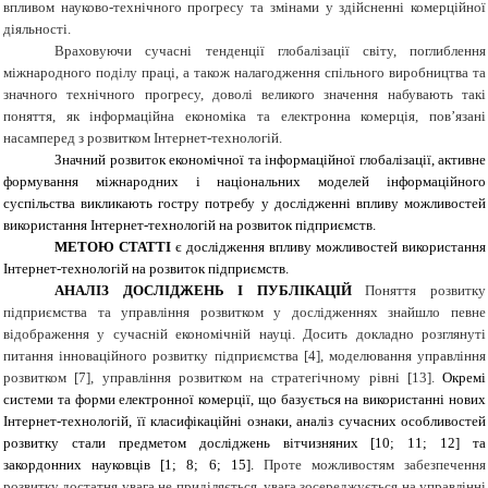
впливом науково-технічного прогресу та змінами у здійсненні комерційної
діяльності.
Враховуючи сучасні тенденції глобалізації світу, поглиблення
міжнародного поділу праці, а також налагодження спільного виробництва та
значного технічного прогресу, доволі великого значення набувають такі
поняття, як інформаційна економіка та електронна комерція, пов’язані
насамперед з розвитком Інтернет-технологій.
Значний розвиток економічної та інформаційної глобалізації, активне
формування міжнародних і національних моделей інформаційного
суспільства викликають гостру потребу у дослідженні впливу можливостей
використання Інтернет-технологій на розвиток підприємств.
МЕТОЮ СТАТТІ
є дослідження впливу можливостей використання
Інтернет-технологій на розвиток підприємств.
АНАЛІЗ ДОСЛІДЖЕНЬ І ПУБЛІКАЦІЙ
Поняття розвитку
підприємства та управління розвитком у дослідженнях знайшло певне
відображення у сучасній економічній науці. Досить докладно розглянуті
питання інноваційного розвитку підприємства [4], моделювання управління
розвитком [7], управління розвитком на стратегічному рівні [13].
Окремі
системи та форми електронної комерції, що базується на використанні нових
Інтернет-технологій, її класифікаційні ознаки, аналіз сучасних особливостей
розвитку стали предметом досліджень вітчизняних [10; 11; 12] та
закордонних науковців [1; 8; 6; 15].
Проте можливостям забезпечення
розвитку достатня увага не приділяється, увага зосереджується на управлінні