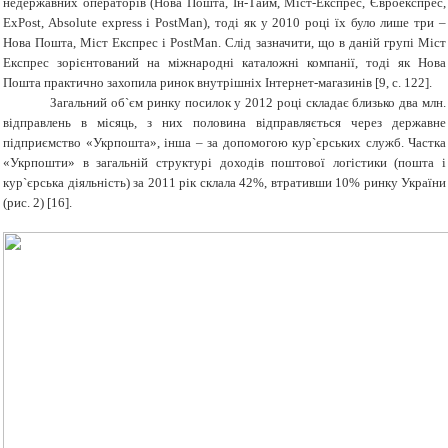
недержавних операторів (Нова Пошта, Ін-Тайм, Міст-Експрес, Євроекспрес,
ExPost, Absolute express і PostMan), тоді як у 2010 році їх було лише три –
Нова Пошта, Міст Експрес і PostMan. Слід зазначити, що в даній групі Міст
Експрес зорієнтований на міжнародні каталожні компанії, тоді як Нова
Пошта практично захопила ринок внутрішніх Інтернет-магазинів [9, с. 122].
Загальний об`єм ринку посилок у 2012 році складає близько два млн.
відправлень в місяць
,
з них половина відправляється через державне
підприємство «Укрпошта», інша – за допомогою кур`єрських служб. Частка
«
Укрпошти»
в загальній структурі доходів поштової логістики (пошта і
кур`єрська діяльність) за 2011 рік склала 42%, втративши 10% ринку України
(рис. 2) [16].