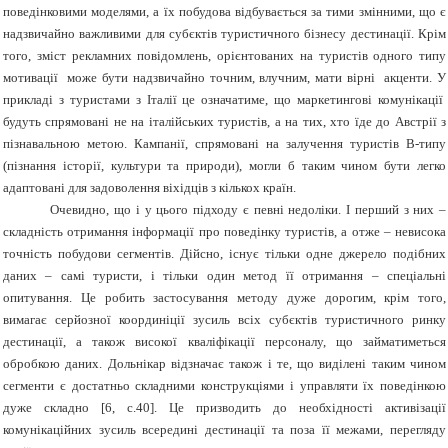
поведінковими моделями, а їх побудова відбувається за тими змінними, що є
надзвичайно важливими для субєктів туристичного бізнесу дестинації. Крім
того, зміст рекламних повідомлень, орієнтованих на туристів одного типу
мотивації може бути надзвичайно точним, влучним, мати вірні акценти. У
прикладі з туристами з Італії це означатиме, що маркетингові комунікації
будуть спрямовані не на італійських туристів, а на тих, хто їде до Австрії з
пізнавальною метою. Кампанії, спрямовані на залучення туристів В-типу
(пізнання історії, культури та природи), могли б таким чином бути легко
адаптовані для задоволення віхідців з кількох країн.
Очевидно, що і у цього підходу є певні недоліки. І перший з них –
складність отримання інформації про поведінку туристів, а отже – невисока
точність побудови сегментів. Дійсно, існує тільки одне джерело подібних
даних – самі туристи, і тільки один метод її отримання – спеціальні
опитування. Це робить застосування методу дуже дорогим, крім того,
вимагає серйозної координіції зусиль всіх субєктів туристичного ринку
дестинації, а також високої кваліфікації персоналу, що займатиметься
обробкою даних. Дольнікар відзначає також і те, що виділені таким чином
сегменти є достатньо складними конструкціями і управляти їх поведінкою
дуже складно [6, с.40]. Це призводить до необхідності активізації
комунікаційних зусиль всередині дестинації та поза її межами, перегляду