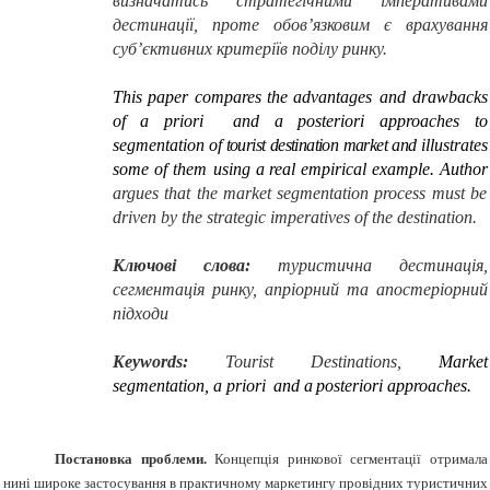
визначатись
стратегічними
імперативами
дестинації, проте обов’язковим є врахування
суб’єктивних критеріїв поділу ринку.
This
paper
compares
the
advantages and
drawbacks
of
a
priori
and a
posteriori approaches
to
segmentation
of tourist destination market and
illustrates
some
of
them
using
a
real
empirical
example
. Author
argues that the market segmentation process must be
driven by the strategic imperatives of the destination.
Ключові слова:
туристична дестинація,
сегментація ринку, апріорний та апостеріорний
підходи
Keywords
:
Tourist
Destinations
,
Market
segmentation
,
a
priori
and a
posteriori approaches
.
Постановка проблеми.
Концепція ринкової сегментації отримала
нині широке застосування в практичному маркетингу провідних туристичних