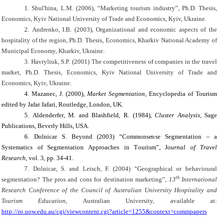
1.
Shul'hina
,
L.M.
(2006), “
Marketing tourism industry
”, Ph.D. Thesis,
Economics, Kyiv National University of Trade and Economics, Kyiv, Ukraine
.
2.
Andrenko
,
I.B.
(2003),
Organizational and economic aspects of the
hospitality of the region
, Ph.D. Thesis, Economics, Kharkiv National Academy of
Municipal Economy, Kharkiv, Ukraine.
3.
Havryliuk
,
S.P.
(2001)
The competitiveness of companies in the travel
market
, Ph.D. Thesis, Economics, Kyiv National University of Trade and
Economics, Kyiv, Ukraine
.
4.
M
a
z
a
n
ec
,
J
.
(2000),
M
a
r
ke
t S
e
g
m
e
n
t
a
ti
on
,
E
n
c
y
cl
o
p
e
d
i
a
of
Tou
r
i
sm
e
d
i
t
e
d
b
y
J
afa
r
J
af
a
r
i
,
R
ou
tl
e
d
g
e
,
L
ondon
, UK.
5.
А
l
d
e
nd
er
f
er
,
M.
and
B
l
a
sh
f
i
e
l
d
,
R
.
(1984),
C
lust
e
r Anal
y
sis
,
S
a
g
e
P
ub
li
ca
ti
ons,
B
e
v
e
r
l
y
H
ill
s
, USA.
6.
D
o
l
n
iс
ar
S
.
B
ey
ond
(2003)
“C
o
mm
ons
e
n
se
S
e
g
me
n
t
a
ti
on
– a
S
y
s
t
em
a
ti
c
s of S
e
g
me
n
t
a
ti
on Approa
c
h
e
s
i
n
T
our
i
s
m
”,
J
ou
r
n
a
l of
T
ra
v
e
l
R
e
s
e
arc
h
, vol. 3, pp. 34-41.
7.
Dolnicar
, S. and Leisch, F. (2004) “
G
e
og
r
a
phic
a
l
o
r
beh
av
i
o
ur
a
l
th
s
e
g
m
en
t
a
t
i
o
n?
Т
he
pr
o
s
a
nd
c
o
n
s
f
o
r des
t
in
a
t
i
o
n
m
a
r
k
e
t
ing
”,
13
International
Research Conference of the Council of Australian University Hospitality and
Tourism Education
, Australian University, available at:
http://ro.uow.edu.au/cgi/viewcontent.cgi?article=1255&context=commpapers