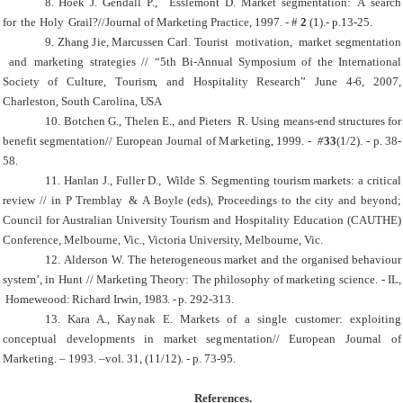
8.
Hoek
J.
Gendall
P.
,
Essle
m
ont
D.
Market
se
g
mentation:
A
search
for
the
Holy
Grail?
//
J
o
u
r
nal of
M
a
r
k
eti
n
g
P
r
a
c
tice,
1997. - #
2
(1)
.-
p
.13-25.
9.
Z
h
a
n
g
J
i
e
,
M
a
r
c
uss
e
n
C
ar
l
.
To
uri
s
t
m
o
t
i
va
t
i
o
n,
m
a
r
k
e
t
s
e
g
m
e
n
t
a
t
i
o
n
a
nd
m
a
r
k
e
t
ing
s
t
r
a
t
e
g
ies // “5
t
h
B
i
-
A
nnual
Sy
m
pos
i
u
m
of
t
he
I
n
t
e
r
n
a
ti
o
n
al
S
o
c
i
e
t
y
of
C
u
l
t
u
r
e,
T
ou
r
i
s
m
, and
H
osp
i
t
a
l
it
y
R
e
s
ea
r
ch”
J
u
ne
4
-
6, 2007,
C
h
a
rl
e
s
t
o
n,
Sou
t
h
C
a
r
o
li
n
a,
U
SA
10.
Botchen G.,
Thelen
E.,
and
Pieters
R.
U
s
ing
m
eans-end
structures
for
benefit
se
g
mentation
//
Eu
r
o
p
e
a
n
Jo
u
r
nal of
M
a
r
keti
n
g,
1999.
-
#
33
(1/2).
-
p.
38-
58.
11.
Hanlan
J., Fuller
D
.,
Wilde
S. Segmenting tourism markets: a critical
review //
in
P
Tremblay
&
A
Boyle
(eds)
, Proceedings to the city and beyond;
Council for Australian University Tourism and Hospitality Education
(CAUTHE)
Conference, Melbourne, Vic., Victoria University, Melbourne, Vic.
12.
Alderson W.
The
h
eterogeneous
market
and
the
organised
b
ehaviour
s
y
s
t
e
m
’,
in
Hunt
//
Market
in
g
Theo
r
y:
The
ph
i
lo
s
o
p
hy
of
m
a
r
k
eting
sc
ie
n
ce
.
-
IL
,
Homeweood
:
Richard
Irwin,
1983. -
p.
2
92-
3
13.
13.
Kara A.,
Ka
y
n
ak
E.
Markets
of
a
single
cust
o
m
er:
e
x
ploiting
conceptual developments
in
m
arket
se
g
mentation//
Eu
r
o
p
e
a
n
Jo
u
r
nal of
M
a
r
ke
t
ing. – 1993. –
vol.
31
,
(11/
1
2
). -
p.
7
3-
9
5
.
References
.