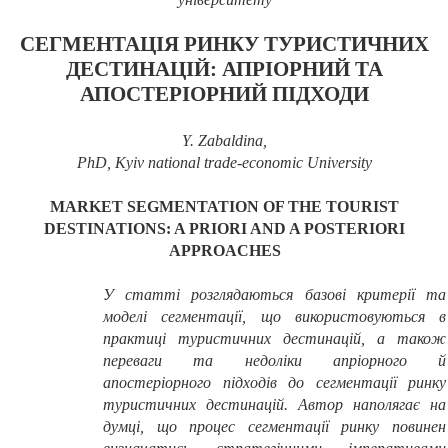
СЕГМЕНТАЦІЯ РИНКУ ТУРИСТИЧНИХ
ДЕСТИНАЦІЙ: АПРІОРНИЙ ТА
АПОСТЕРІОРНИЙ ПІДХОДИ
Y. Zabaldina,
PhD,
Kyiv national trade-economic University
MARKET SEGMENTATION
OF THE T
OURIST
DESTINATIONS
:
A PRIORI
AND
A POSTERIORI
APPROACHES
У статті розглядаються
ба
зові критерії та
моделі сегментації, що використовуються в
практиці туристичних дестинацій, а також
переваги та недоліки апріорного й
апостеріорного підходів до
сегментації ринку
туристичних дестинацій.
Автор наполягає на
думці
, що процес
сегментації
ринку повинен