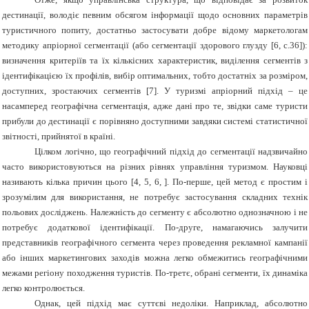
дестинації, володіє певним обсягом інформації щодо основних параметрів
туристичного попиту, достатньо застосувати добре відому маркетологам
методику апріорної сегментації (або сегментації здорового глузду [6, с.36]):
визначення критеріїв та їх кількісних характеристик, виділення сегментів з
ідентифікацією їх профілів, вибір оптимальних, тобто достатніх за розміром,
доступних, зростаючих сегментів [7]. У туризмі апріорний підхід – це
насамперед географічна сегментація, адже дані про те, звідки саме туристи
прибули до дестинації є порівняно доступними завдяки системі статистичної
звітності, прийнятої в країні.
Цілком логічно, що географічний підхід до сегментації надзвичайно
часто використовуються на різних рівнях управління туризмом. Науковці
називають кілька причин цього [4, 5, 6, ]. По-перше, цей метод є простим і
зрозумілим для використання, не потребує застосування складних технік
польових досліджень. Належність до сегменту є абсолютно однозначною і не
потребує додаткової ідентифікації. По-друге, намагаючись залучити
представників географічного сегмента через проведення рекламної кампанії
або інших маркетингових заходів можна легко обмежитись географічними
межами регіону походження туристів. По-третє, обрані сегменти, їх динаміка
легко контролюється.
Однак, цей підхід має суттєві недоліки. Наприклад, аб
c
олютно