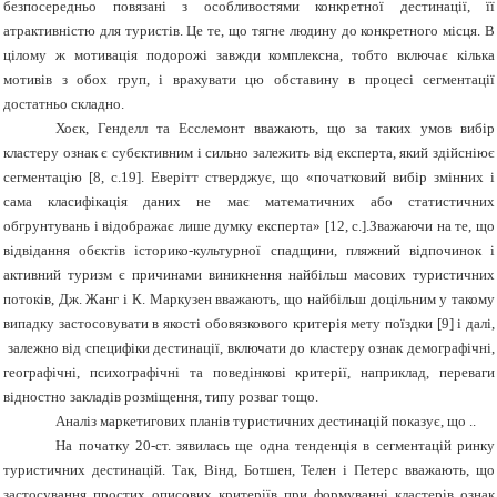
безпосередньо повязані з особливостями конкретної дестинації, її
атрактивністю для туристів. Це те, що тягне людину до конкретного місця. В
цілому ж мотивація подорожі завжди комплексна, тобто включає кілька
мотивів з обох груп, і врахувати цю обставину в процесі сегментації
достатньо складно.
Хоєк, Генделл та Есслемонт вважають, що за таких умов вибір
кластеру ознак є субєктивним і сильно залежить від експерта, який здійсніює
сегментацію
[
8,
c
.19
]. Еверітт стверджує, що «початковий вибір змінних і
сама класифікація даних не має математичних або статистичних
обгрунтувань і відображає лише думку експерта» [12, с.].Зважаючи на те, що
відвідання обєктів історико-культурної спадщини, пляжний відпочинок і
активний туризм є причинами виникнення найбільш масових туристичних
потоків, Дж. Жанг і К. Маркузен вважають, що найбільш доцільним у такому
випадку застосовувати в якості обовязкового критерія мету поїздки [9] і далі,
залежно від специфіки дестинації, включати до кластеру ознак демографічні,
географічні, психографічні та поведінкові критерії, наприклад, переваги
відностно закладів розміщення, типу розваг тощо.
Аналіз маркетигових планів туристичних дестинацій показує, що ..
На початку 20-ст. зявилась ще одна тенденція в сегментацій ринку
туристичних дестинацій. Так, Вінд, Ботшен, Телен і Петерс вважають, що
застосування простих описових критеріїв при формуванні кластерів ознак