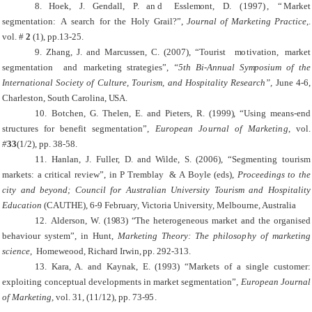
8.
Hoek
,
J.
Gendall
,
P.
a
nd
Essle
m
ont
,
D.
(
1997
), “
Market
se
g
mentation:
A
search
for
the
Holy
Grail?
”,
J
o
u
r
nal of
M
a
r
k
eti
n
g
P
r
a
c
tice
,
.
vol. #
2
(1)
, p
p
.13-25.
9.
Z
h
a
n
g
,
J
. and
M
a
r
c
uss
e
n
,
C
. (
2007
),
“
To
uri
s
t
m
o
t
i
va
t
i
o
n,
m
a
r
k
e
t
s
e
g
m
e
n
t
a
t
i
o
n
a
nd
m
a
r
k
e
t
ing
s
t
r
a
t
e
g
ies
”,
“5
t
h
B
i
-
A
nnual
Sy
m
pos
i
u
m
of
t
he
I
n
t
e
r
n
a
ti
o
n
al
S
o
c
i
e
t
y
of
C
u
l
t
u
r
e,
T
ou
r
i
s
m
, and
H
osp
i
t
a
l
it
y
R
e
s
ea
r
ch”
,
J
u
ne
4
-
6,
C
h
a
rl
e
s
t
o
n,
Sou
t
h
C
a
r
o
li
n
a,
U
SA
.
10.
Botchen
,
G.
Thelen
,
E.
and
Pieters
,
R.
(
1999
), “
U
s
ing
m
eans-end
structures
for
benefit
se
g
mentation
”,
Eu
r
o
p
e
a
n
Jo
u
r
nal of
M
a
r
keti
n
g
,
vol.
#
33
(1/2)
, p
p.
38-58.
11.
Hanlan
, J. Fuller,
D
. and
Wilde
, S. (2006), “Segmenting tourism
markets: a critical review”,
in
P
Tremblay
&
A
Boyle
(eds)
,
Proceedings to the
city and beyond; Council for Australian University Tourism and Hospitality
Education
(CAUTHE)
, 6-9 February, Victoria University, Melbourne, Australia
12.
Alderson
,
W.
(
1983
) “
The
h
eterogeneous
market
and
the
organised
b
ehaviour
s
y
s
t
e
m
”
,
in
Hunt
,
Market
in
g
Theo
r
y:
The
ph
i
lo
s
o
p
hy
of
m
a
r
k
eting
sc
ie
n
ce
,
Homeweood
,
Richard
Irwin,
p
p.
2
92-
3
13.
13.
Kara
,
A.
and
Ka
y
n
ak
,
E.
(1993)
“
Markets
of
a
single
cust
o
m
er:
e
x
ploiting
conceptual developments
in
m
arket
se
g
mentation
”,
Eu
r
o
p
e
a
n
Jo
u
r
nal
of
M
a
r
ke
t
ing
,
vol.
31
,
(11/
1
2
), p
p.
7
3-
9
5
.