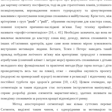
дає картину сегменту постфактум, тоді як для стратегічних планів, успішного
позиціонування, впровадження нового турпродукту та ціноутворення
важливим є проектування поведінки споживача в майбутньому. Крім того, між
крітеріями з груп
“
push”
і
“
pu
l
l
”
, обраними експертами для кластера ознак,
повинні існувати причинно-наслідкові зв’язки. Таку техніку прийнято
називати «профіт-сегментацією» [10, с. 41]. Необхідно зазначити, що вона не
виключає включення до кластеру ознак віку, доходу, звичок споживачів та
інших об’єктивних критеріїв, адже саме вони певною мірою зумовлюють
внутрішню мотивацію людини. Ботшен, Телен і Петерс наводять такий
приклад побудови логічного зв’язку між критеріями: трпродукт з певними
атрибутами (сонячний клімат і лагідне море) приносить споживачам з дітьми
молодшого віку функціональні та практичні вигоди (буде гарна погода і діти
проводитимуть весь час на пляжі), отже – емоційна окупність проекту
(подорожі на приморський курорт) полягатиме в релаксації і відпочинку від
постійної турботи про здоров’я дитини [10, с.42]. Цілком очевидно, що
сегментація за таким підходом стає
потужним
інструментом
маніпуляції,
сприяє розробці дієвих елементів
маркетинг-
міксу, здатних
впливати
на
поведінку
споживачів
за
рахунок
кращої відповідності
ринку.
Метод апостеріорної сегментації має кілька суттєвих переваг.
Сегменти, виділені таким чином, є однорідними за мотивацією та