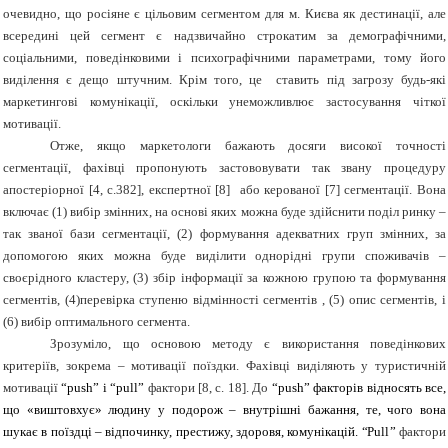
очевидно, що росіяне є цільовим сегментом для м. Києва як дестинації, але
всередині цей сегмент є надзвичайно строкатим за демографічними,
соціальними, поведінковими і психографічними параметрами, тому його
виділення є дещо штучним.
Крім того, це
ставить
під
загрозу
будь-які
маркетингові
комунікації, оскільки унеможливлює застосування чіткої
мотивації.
Отже, якщо маркетологи бажають досяги високої точності
сегментації, фахівці пропонують застововувати так звану процедуру
апостеріорної [4,
c
.382], експертної [8] або керованої [7] сегментації. Вона
включає (1) вибір змінних, на основі яких можна буде здійснити поділ ринку –
так званої бази сегментації, (2) формування адекватних груп змінних, за
допомогою яких можна буде виділити однорідні групи споживачів –
своєрідного кластеру, (3) збір інформації за кожною групою та формування
сегментів, (4)перевірка ступеню відмінності сегментів , (5) опис сегментів, і
(6) вибір оптимального сегмента.
Зрозуміло, що основою методу є використання поведінкових
критеріїв, зокрема – мотивації поїздки. Фахівці виділяють у туристичній
мотивації
“
push”
і
“
pu
l
l
”
фактори [8,
c
. 18]. До
“
push” факторів відносять все,
що «виштовхує» людину у подорож – внутрішні бажання, те, чого вона
шукає в поїздці – відпочинку, престижу, здоровя, комунікацій.
“Р
u
l
l
”
фактори