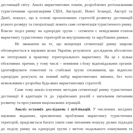
дестинацій світу. Аналіз маркетингових планів, розроблених регіональними
туристичними організаціями США, Австралії, Нової Зеландії, Австрії та
Данії, показує, що в основі пропонованих стратегій розвитку дестинацій
різного розміру та спеціалізації лежить саме сегментація туристичного ринку.
Власне поділ ринку на однорідні групи – сегменти є невід
ємним етапом
маркетингу туристичних територій на внутрішньому та зарубіжних ринках.
Не зважаючи на те, що концепція сегментації ринку широко
обговорюється в наукових колах України, результати досліджень абсолютно
не інтегровані в практику територіального маркетингу. На це є кілька
обєктивних причин, у тому числі – невміння з боку відповідальних органів
ідентифікувати
гомогенні та стабільні
групи
споживачів, що відносно
однорідно реагують
на
певний
набір
маркетингових
змінних, без чого
неможливим є розробка будь-яких маркетингових стратегій.
Саме тому аналіз існуючих методик сегментації ринку туристичних
дестинації й адаптація їх до українських реалій є нагальним питанням
розвитку та просування національних атракцій.
Аналіз останніх досліджень і публікацій.
У численних західних
наукових виданнях, присвячених проблемам маркетингу туристичних
територій, приділяється багато уваги саме питанням пошуку дієвих підходів
до поділу ринку на однорідні групи з метою подальшого планування та