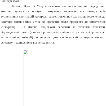
носіїв реклами.
Ханлан, Фулер і Уілд зазначають, що апостеріорний підхід нині
використовується в процесі планування маркетингових заходів всіх
туристичних дестинацій Австралії, застерігаючи при цьому, що включення до
кластеру ознак одних і тих же критеріїв може призвести до загострення
конкуренції [11]. Дійсно, виділяючи сегменти за схожими ознаками,
відповідальні органи (а ними в розвинутих країнах світу є місцеві громадські
туристичні організації) порушують одне з правил вибору перспективного
сегменту – захищеність від конкурентів.