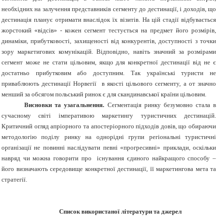
необхідних на залучення представників сегменту до дестинації, і доходів, що
дестинація планує отримати внаслідок їх візитів. На цій стадії відбувається
жорстокий «відсів» - кожен сегмент тестується на предмет його розмірів,
динаміки, прибутковості, захищеності від конкурентів, доступності з точки
зору маркетигових комунікацій. Відповідно, навіть значний за розмірами
сегмент може не стати цільовим, якщо для конкретної дестинації від не є
достатньо прибутковим або доступним. Так українські туристи не
приваблюють дестинації Норвегії в якості цільового сегменту, а от значно
менший за обсягом польський ринок є для скандинавської країни цільовим.
Висновки та узагальнення.
Сегментація ринку безумовно стала в
сучасному світі імперативою маркетингу туристичних дестинацій.
Критичний огляд апріорного та апостеріорного підходів довів, що обираючи
методологію поділу ринку на однорідні групи регіональні туристичні
організації не повинні наслідувати певні «прогресивні» приклади, оскільки
навряд чи можна говорити про існування єдиного найкращого способу –
його визначають середовище конкретної дестинації, її маркетингова мета та
стратегії.
Список використаної літератури та джерел