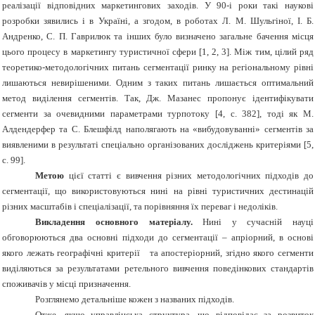
реалізації відповідних маркетингових заходів. У 90-і роки такі наукові
розробки зявились і в Україні, а згодом, в роботах Л. М. Шульгіної, І. Б.
Андренко, С. П. Гаврилюк та інших було визначено загальне бачення місця
цього процесу в маркетингу туристичної сфери [1, 2, 3]. Між тим, цілий ряд
теоретико-методологічних питань сегментації ринку на регіональному рівні
лишаються невирішеними. Одним з таких питань лишається оптимальний
метод виділення сегментів. Так, Дж. Мазанес пропонує ідентифікувати
сегменти за очевидними параметрами турпотоку [4, с. 382], тоді як М.
Алдендерфер та С. Блешфілд наполягають на «вибудовуванні» сегментів за
виявленими в результаті спеціально організованих досліджень критеріями [5,
с. 99].
Метою
цієї статті є вивчення різних методологічних підходів до
сегментації, що використовуються нині на рівні туристичних дестинацій
різних масштабів і спеціалізації, та порівняння їх переваг і недоліків.
Викладення основного матеріалу.
Нині у сучасній науці
обговорюються два основні підходи до сегментації – апріорний
, в основі
якого лежать географічні критерії та апостеріорний, згідно якого сегменти
виділяються за результатами ретельного вивчення поведінкових стандартів
споживачів у місці призначення.
Розглянемо детальніше кожен з названих підходів.
Отже, якщо управлінська структура, що відповідає за розвиток