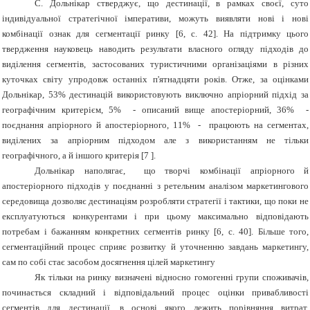
С.
Дольнікар
стверджує,
що дестинації, в рамках своєї, суто
індивідуальної стратегічної
імперативи,
можуть
виявляти
нові
і нові
комбінації ознак для сегментації
ринку [6, с. 42].
На підтримку
цього
твердження науковець
наводить результати власного
огляду підходів до
виділення сегментів, застосованих туристичними організаціями в різних
куточках світу упродовж останніх п'ятнадцяти
років. Отже, за оцінками
Дольнікар, 53
% дестинацій використовують виключно
апріорний
підхід за
географічним критерієм
,
5
% - описаний вище апостеріорний, 36% -
поєднання
апріорного й апостеріорного,
11%
-
працюють на сегментах,
виділених за апріорним підходом але з використанням не тільки
географічного, а й іншого критерія [7 ].
Дольнікар наполягає,
що творчі
комбінації
апріорного й
апостеріорного
підходів
у поєднанні з ретельним аналізом
маркетингового
середовища
дозволяє дестинаціям розробляти стратегії і тактики, що поки не
експлуатуються
конкурентами і при цьому максимально відповідають
потребам
і бажанням
конкретних
сегментів
ринку [6, с. 40].
Більше того,
сегментаційний
процес сприяє розвитку й
уточненню
завдань маркетингу,
сам по собі стає
засобом
досягнення
цілей
маркетингу
Як тільки на ринку визначені відносно гомогенні групи споживачів,
починається складний і відповідальний процес оцінки привабливості
сегментів для дестинації, в основі якого лежить порівняння витрат,