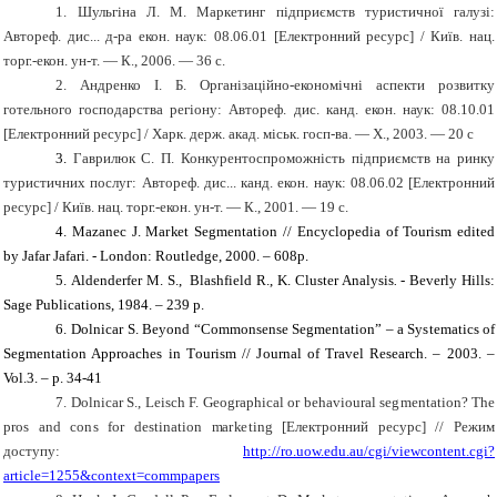
1.
Шульгіна Л. М. Маркетинг підприємств туристичної галузі:
Автореф. дис... д-ра екон. наук: 08.06.01 [Електронний ресурс] / Київ. нац.
торг.-екон. ун-т. — К., 2006. — 36 с.
2.
Андренко І. Б. Організаційно-економічні аспекти розвитку
готельного господарства регіону: Автореф. дис. канд. екон. наук: 08.10.01
[Електронний ресурс] / Харк. держ. акад. міськ. госп-ва. — Х., 2003. — 20 с
3.
Гаврилюк
С. П. Конкурентоспроможність підприємств на ринку
туристичних послуг
: Автореф. дис... канд. екон. наук: 08.06.02 [Електронний
ресурс] / Київ. нац. торг.-екон. ун-т. — К., 2001. — 19 с.
4.
M
a
z
a
n
ec
J
.
M
a
r
ke
t S
e
g
m
e
n
t
a
ti
on
//
E
n
c
y
cl
o
p
e
d
i
a
of
Tou
r
i
sm
e
d
i
t
e
d
b
y
J
afa
r
J
af
a
r
i
. -
L
ondon
:
R
ou
tl
e
d
g
e
,
2000.
– 608p.
5.
А
l
d
e
nd
er
f
er
M.
S
.,
B
l
a
sh
f
i
e
l
d
R
.,
K
.
C
lust
e
r Anal
y
sis
. -
B
e
v
e
r
l
y
H
ill
s:
S
a
g
e
P
ub
li
ca
ti
ons, 1984. – 239 р.
6.
D
o
l
n
iс
ar
S
.
B
ey
ond
“C
o
mm
ons
e
n
se
S
e
g
me
n
t
a
ti
on”
– a S
y
s
t
em
a
ti
c
s of
S
e
g
me
n
t
a
ti
on Approa
c
h
e
s
i
n
T
our
i
s
m //
J
ou
r
n
a
l of
T
ra
v
e
l
R
e
s
e
arc
h.
– 2003. –
Vol.3. – p. 34-41
7.
Dolnicar
S., Leisch F.
G
e
og
r
a
phic
a
l
o
r
beh
av
i
o
ur
a
l
s
e
g
m
en
t
a
t
i
o
n?
Т
he
pr
o
s
a
nd
c
o
n
s
f
o
r des
t
in
a
t
i
o
n
m
a
r
k
e
t
ing
[
Електронний ресурс
] //
Режим
доступу
:
http://ro.uow.edu.au/cgi/viewcontent.cgi?
article=1255&context=commpapers