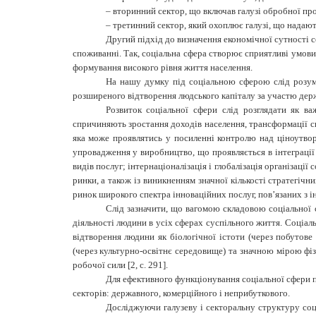
–
вторинний сектор, що включав галузі обробної про
–
третинний сектор, який охоплює галузі, що надаю
Другий підхід до визначення економічної сутності со
споживанні. Так, соціальна сфера створює сприятливі умови
формування високого рівня життя населення.
На нашу думку під соціальною сферою слід розуміт
розширеного відтворення людського капіталу за участю держ
Розвиток соціальної сфери слід розглядати як ва
спричиняють зростання доходів населення, трансформації сп
яка може проявлятись у посиленні контролю над ціноутворе
упровадження у виробництво, що проявляється в інтеграції
видів послуг; інтернаціоналізація і глобалізація організації
ринки, а також із виникненням значної кількості стратегіч
ринок широкого спектра інноваційних послуг, пов’язаних з
Слід зазначити, що вагомою складовою соціальної с
діяльності людини в усіх сферах суспільного життя. Соціа
відтворення людини як біологічної істоти (через побутове
(через культурно-освітнє середовище) та значною мірою фі
робочої сили
[2, с. 291].
Для ефективного функціонування соціальної сфери пр
секторів: державного, комерційного і неприбуткового.
Досліджуючи галузеву і секторальну структуру соці