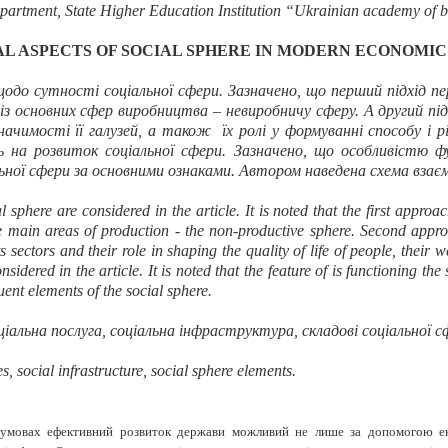
epartment, State Higher Education Institution “Ukrainian academy of 
L ASPECTS OF SOCIAL SPHERE IN MODERN ECONOMIC
до сутності соціальної сфери. Зазначено, що перший підхід пер
із основних сфер виробництва – невиробничу сферу. А другий під
начимості її галузей, а також їх ролі у формуванні способу і
на розвиток соціальної сфери. Зазначено, що особливістю фун
ної сфери за основними ознаками. Автором наведена схема взаємо
l sphere are considered in the article
. It is noted that the first appro
he main areas of production - the non-productive sphere. Second appro
s sectors and their role in shaping the quality of life of people, their
sidered in the article. It is noted that the feature of is functioning th
uent elements of the social sphere.
ціальна послуга, соціальна інфраструктура, складові соціальної с
s, social infrastructure, social sphere elements.
умовах ефективний розвиток держави можливий не лише за допомогою екон