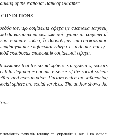
banking of the National Bank of Ukraine”
 CONDITIONS
едбачає, що соціальна сфера це система галузей,
хід до визначення економічної сутності соціальної
 рівня життя людей, їх добробуту та споживанні.
кціонування соціальної сфери є надання послуг.
дії складових елементів соціальної сфери.
ach assumes that the social sphere is a system of sectors
ach to defining economic essence of the social sphere
 welfare and consumption. Factors which are influencing
e social sphere are social services. The author shows the
фери.
омічних важелів впливу та управління, але і на основі