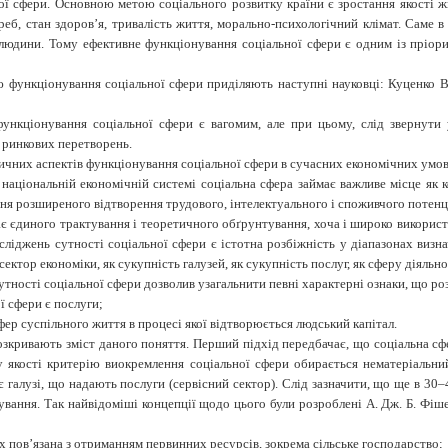
ої сфери. Основною метою соціального розвитку країни є зростання якості ж
реб, стан здоров’я, тривалість життя, морально-психологічний клімат. Саме в
а людини. Тому ефективне функціонування соціальної сфери є одним із пріор
функціонування соціальної сфери приділяють наступні науковці: Куценко В.І.
ункціонування соціальної сфери є вагомим, але при цьому, слід звернути 
 ринкових перетворень.
ичних аспектів функціонування соціальної сфери в сучасних економічних умов
 національній економічній системі соціальна сфера займає важливе місце як 
ня розширеного відтворення трудового, інтелектуального і споживчого потенціал
ає єдиного трактування і теоретичного обґрунтування, хоча і широко використ
іджень сутності соціальної сфери є істотна розбіжність у діапазонах визнач
ектор економіки, як сукупність галузей, як сукупність послуг, як сферу діяльнос
утності соціальної сфери дозволив узагальнити певні характерні ознаки, що р
ої сфери
є послуги
;
фер суспільного життя в процесі якої відтворюється людський капітал
.
кривають зміст даного поняття. Перший підхід передбачає, що соціальна сфе
якості критерію виокремлення соціальної сфери обирається нематеріальний х
 галузі, що надають послуги (сервісний сектор). Слід зазначити, що ще в 30
вання. Так найвідоміші концепції щодо цього були розроблені А. Дж. Б. Фіше
их пов’язана з отриманням первинних ресурсів, зокрема сільське господарство;