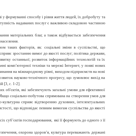
лі у формуванні способу і рівня життя людей, їх добробуту та
 доступність надаваних послуг є важливою складовою частиною
ння матеріальних благ, а також відбувається забезпечення
 населення.
м таких факторів, як: соціальні зміни в суспільстві, що
сприяє зростанню вимог до якості послуг; політика держави,
звитку останньої; розвиток інформаційних технологій та їх
нні комп’ютерної техніки та мережі Інтернет, у появі нових
поглинання на міжнародному рівні, виходом підприємств на нові
розвиток науково-технічного прогресу, що зумовлює вихід на
цій
[3, с. 1-2].
х об'єктів, які забезпечують загальні умови для ефективної
. Якщо соціально-побутова спрямована на створення умов для
но-культурна сприяє відтворенню духовних, інтелектуальних
стості, що відповідає певним вимогам суспільства до якості
іх суб’єктів господарювання, які її формують до одного з її
безпечення, охорона здоров’я, культура переважають держані