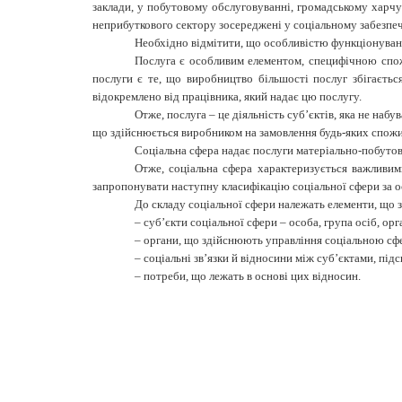
заклади, у побутовому обслуговуванні, громадському харчув
неприбуткового сектору зосереджені у соціальному забезпечен
Необхідно відмітити, що особливістю функціонуванн
Послуга є особливим елементом, специфічною спож
послуги є те, що виробництво більшості послуг збігаєтьс
відокремлено від працівника, який надає цю послугу.
Отже, послуга – це діяльність суб’єктів, яка не наб
що здійснюється виробником на замовлення будь-яких спожив
Соціальна сфера надає послуги матеріально-побутово
Отже, соціальна сфера характеризується важливими
запропонувати наступну класифікацію соціальної сфери за о
До складу соціальної сфери належать елементи, що з
–
суб’єкти соціальної сфери – особа, група осіб, орг
–
органи, що здійснюють управління соціальною сф
–
соціальні зв’язки й відносини між суб’єктами, під
–
потреби, що лежать в основі цих відносин.