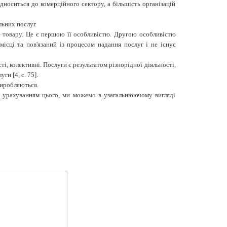
дноситься до комерційного сектору, а більшість організацій
ьних послуг.
– товару. Це є першою її особливістю. Другою особливістю
ісці та пов'язаний із процесом надання послуг і не існує
ті, колективні. Послуги є результатом різнорідної діяльності,
слуги
[
4
, с. 75].
виробляються.
 З урахуванням цього, ми можемо в узагальнюючому вигляді