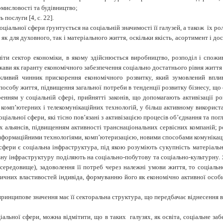
мисловості та будівництво;
ть послуги
[
4
, с. 22].
ціальної сфери ґрунтується на соціальній значимості її галузей, а також їх ро
 як для духовного, так і матеріального життя, оскільки якість, асортимент і
и сектор економіки, в якому здійснюється виробництво, розподіл і спожива
ави як гаранту економічного забезпечення соціально достатнього рівня життя
жливий чинник прискорення економічного розвитку, який зумовлений впливо
особу життя, підвищення загальної потреби в тенденції розвитку бізнесу, що 
нням у соціальній сфері, прийнятті законів, що допомагають активізації ро
 комп’ютерних і телекомунікаційних технологій, у більш активному використа
 соціальної сфери, які тісно пов’язані з активізацією процесів об’єднання та 
них альянсів, підвищенням активності транснаціональних сервісних компаній; 
 інформаційними технологіями, комп’ютеризацією, новими способами комуніка
фери є соціальна інфраструктура, під якою розуміють сукупність матеріальни
льну інфраструктуру поділяють на соціально-побутову та соціально-культурну
 середовище), задоволення її потреб через належні умови життя, то соціаль
зичних властивостей індивіда, формуванню його як економічно активної особи
инципове значення має її секторальна структура, що передбачає віднесення вс
альної сфери, можна відмітити, що в таких галузях, як освіта, соціальне за