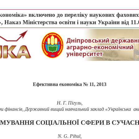
ономіка» включено до переліку наукових фахових 
, Наказ Міністерства освіти і науки України від 11
Ефективна економіка № 11, 2013
Н. Г. Пігуль,
дри фінансів, Державний вищий навчальний заклад «Українська ак
РМУВАННЯ СОЦІАЛЬНОЇ СФЕРИ В СУЧАС
N. G. Pihul,