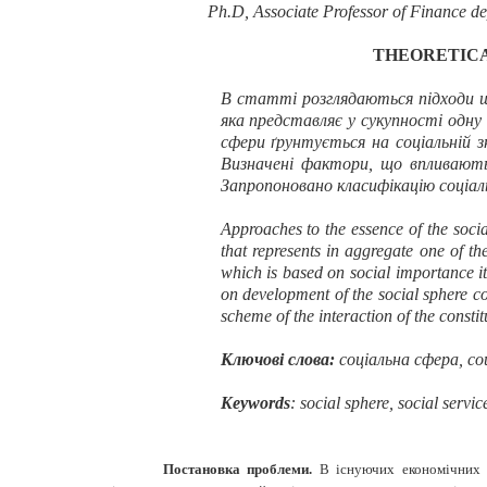
Ph.D, Associate Professor of Finance d
THEORETICA
В статті розглядаються підходи що
яка представляє у сукупності одну 
сфери ґрунтується на соціальній з
Визначені фактори, що впливають 
Запропоновано класифікацію соціаль
A
pproaches to the essence of the socia
that represents in aggregate one of t
which is based on social importance it
on development of the social sphere con
scheme of the interaction of the constit
Ключові слова:
соціальна сфера, со
Keywords
:
social sphere, social service
Постановка проблеми.
В існуючих економічних 