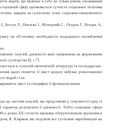
иття людей, що включає в себе не тільки рівень споживання
 соціальній сфері проявляється сутність соціальної політики
итетних завдань на сучасному етапі соціально-економічного
, Богуш Л., Опалєва І., Мочерний С., Осадча Г., Ягодка А.,
увагу на об’єктивну необхідність подальшого поглиблення
ах.
комплекс галузей, діяльність яких направлена на формування
у суспільства [6, с.7].
овується в сучасній економічній літературі та господарсько-
ення цього поняття; її зміст щоразу набуває різнопланової
ті людей і т.ін.
озкривають зміст та специфіку її функціонування:
ра це система галузей, що представляє у сукупності одну із
арактер результатів її діяльності. Тобто соціальна сфера
–40-х роках ХХ століття науковці обґрунтовували зрушення в
ром, К. Кларком, які поділяли все суспільне виробництво на