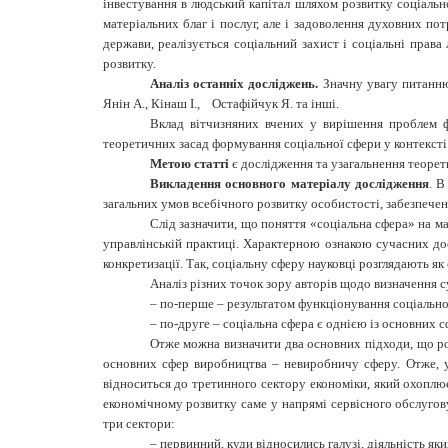
інвестування в людський капітал шляхом розвитку соціальн
матеріальних благ і послуг, але і задоволення духовних пот
держави, реалізується соціальний захист і соціальні прав
розвитку.
Аналіз останніх досліджень.
Значну увагу питанню 
Янін А., Кінаш І., Остафійчук Я. та інші.
Вклад вітчизняних вчених у вирішення проблем ф
теоретичних засад формування соціальної сфери у контексті
Метою статті
є дослідження та узагальнення теорет
Викладення основного матеріалу дослідження
.
В
загальних умов всебічного розвитку особистості, забезпечен
Слід зазначити, що поняття «соціальна сфера» на м
управлінській практиці.
Характерною ознакою сучасних досл
конкретизації.
Так, соціальну сферу науковці розглядають як с
Аналіз різних точок зору авторів щодо визначення с
– по-перше –
результатом
функціонування соціальн
– по-друге – соціальна сфера є
однією із основних с
Отже можна визначити два основних підходи, що роз
основних сфер виробництва – невиробничу сферу. Отже, у 
відноситься до третинного сектору економіки, який охоплює
економічному розвитку саме у напрямі сервісного обслугову
три сектори:
–
первинний, куди відносились галузі, діяльність як