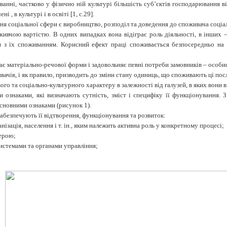
анні, частково у фізично ній культурі більшість суб’єктів господарювання ві
і , в культурі і в освіті
[1, с.29].
я соціальної сфери є виробництво, розподіл та доведення до споживача соціал
ивчою вартістю. В одних випадках вона відіграє роль діяльності, в інших 
я з їх споживанням. Корисний ефект праці споживається безпосередньо на м
уває матеріально-речової форми і задовольняє певні потреби замовників – особис
ачів, і як правило, призводить до зміни стану одиниць, що споживають ці по
го та соціально-культурного характеру в залежності від галузей, в яких вони 
 ознаками, які визначають сутність, зміст і специфіку її функціонування.
сновними ознаками (рисунок 1).
абезпечують її відтворення, функціонування та розвиток:
анізація, населення і т. ін., яким належить активна роль у конкретному процесі;
ерою;
системами та органами управління;