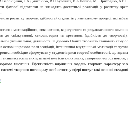
.Вербицький, Т.А.Дмитринко, В.П.Кузовлєв, В.А.Попков, М.І.Приходько, А.В.Су
ти фахової підготовки не знаходять достатньої реалізації у розвитку креа
.
 умови розвитку творчих здібностей студентів у навчальному процесі, які заб
ється з мотиваційного, виконавчого, корегуючого та результативного компонен
ість до спілкування), сенсомоторна та креативна (здібність до творчості
ної (пізнавальної) діяльності. За думкою І.Канта творчість становить саму осн
а основі широкого поля асоціації, інтенсивної внутрішньої мотивації та чутли
роцесі необхідно сформувати у студентів риси творчої особистості, що здатна 
г визначається як вихід за межі вже існуючих знань, створення чогось нового,
ворчого мислення. Ефективність вирішення завдань творчого характеру зал
 системі творчого потенціалу особистості у сфері послуг такі основні складові 