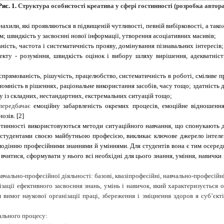
Рис. 1.
Структура особистості креатива у сфері гостинності (розробка автора
нахили, які проявляються в підвищеній чутливості, певній вибірковості, а тако
; швидкість у засвоєнні нової інформації, утворення асоціативних масивів;
аність, частота і систематичність прояву, домінування пізнавальних інтересів
лекту - розуміння, швидкість оцінок і вибору шляху вирішення, адекватніс
леспрямованість, рішучість, працелюбство, систематичність в роботі, сміливе 
ономність в рішеннях, раціональне використання засобів, часу тощо; здатність 
у із складних, нестандартних, екстремальних ситуацій тощо;
передбачає
емоційну забарвленість окремих процесів, емоційне відношення
озів. [2]
стинності використовуються методи ситуаційного навчання, що спонукають д
 студентами своєю майбутньою професією, викликає ключове джерело інтелек
одінню професійними знаннями й уміннями. Для студентів вона є тим осередко
 вчитися, сформувати у нього всі необхідні для цього знання, уміння, навички
чально-професійної діяльності: базові, квазіпрофесійні, навчально-професійні.
нізації ефективного засвоєння знань, умінь і навичок, який характеризуєтьс
м вимог наукової організації праці, збереження і зміцнення здоров я суб’єк
ального процесу: