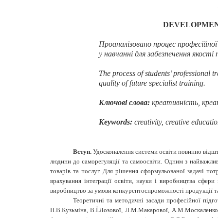
DEVELOPMEN
Проаналізовано
процес професійної
у навчанні для забезпечення якості
The process of students’ professional tr
quality of future specialist training.
Ключові слова:
креативність, креа
Keywords:
creativity, creative educatio
Вступ.
Удосконалення системи освіти повинно відшт
людини до саморегуляції та самоосвіти. Одним з найважлив
товарів та послуг. Для рішення сформульованої задачі пот
врахування інтеграції освіти, науки і виробництва сфери
виробництво за умови конкурентоспроможності продукції та п
Теоретичні та методичні засади професійної підго
Н.В.Кузьміна, В.Ї.Лозової, Л.М.Макарової, А.М.Москаленко