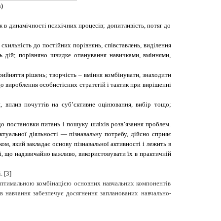
)
ж в динамічності психічних процесів; допитливість, потяг до
; схильність до постійних порівнянь, співставлень, виділення
ть дій; порівняно швидке опанування навичками, вміннями,
прийняття рішень; творчість – вміння комбінувати, знаходити
до вироблення особистісних стратегій і тактик при вирішенні
, вплив почуттів на суб’єктивне оцінювання, вибір тощо;
о постановки питань і пошуку шліхів розв’язання проблем.
туальної діяльності — пізнавальну потребу, дійсно сприяє
м, який закладає основу пізнавальної активності і лежить в
 і, що надзвичайно важливо, використовувати їх в практичній
 [3]
я оптимальною комбінацією основних навчальних компонентів
тів навчання забезпечує досягнення запланованих навчально-