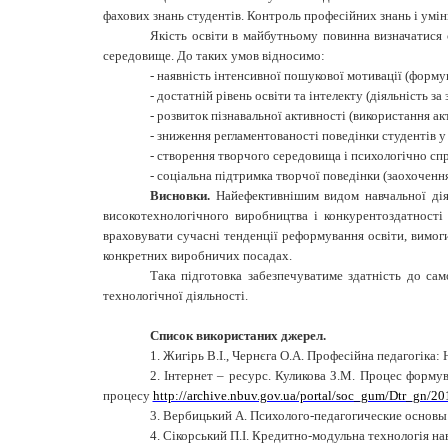
фахових знань студентів. Контроль професійних знань і умі
Якість освіти в майбутньому повинна визначатися 
середовище. До таких умов відносимо:
-
наявність інтенсивної пошукової мотивації (формув
-
достатній рівень освіти та інтелекту (діяльність з
-
розвиток пізнавальної активності (використання а
-
зниження регламентованості поведінки студентів у 
-
створення творчого середовища і психологічно спри
-
соціальна підтримка творчої поведінки (заохочення,
Висновки.
Найефективнішим видом навчальної дія
високотехнологічного виробництва і конкурентоздатност
враховувати сучасні тенденції реформування освіти, вимоги
конкретних виробничих посадах.
Така підготовка забезпечуватиме здатність до са
технологічної діяльності.
Список використаних джерел
.
1.
Жигірь В.І., Чернєга О.А. Професійна педагогіка: 
2. Інтернет – ресурс.
Куликова З.М. Процес формува
процесу
http://archive.nbuv.gov.ua/portal/soc_gum/Dtr_gn/2
3. Вербицький А. Психолого-педагогические основы
4. Сікорський П.І. Кредитно-модульна технологія навч