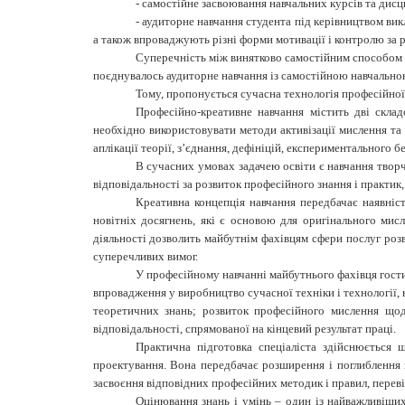
- самостійне засвоювання навчальних курсів та дис
- аудиторне навчання студента під керівництвом вик
а також впроваджують різні форми мотивації і контролю за р
Суперечність між винятково самостійним способом з
поєднувалось аудиторне навчання із самостійною навчально
Тому, пропонується сучасна технологія професійної
Професійно-креативне навчання містить дві склад
необхідно використовувати методи активізації мислення та 
аплікації теорії, з’єднання, дефініцій, експериментального бе
В сучасних умовах задачею освіти є навчання твор
відповідальності за розвиток професійного знання і практик
Креативна концепція навчання передбачає наявніст
новітніх досягнень, які є основою для оригінального мисл
діяльності дозволить майбутнім фахівцям сфери послуг розв
суперечливих вимог.
У професійному навчанні майбутнього фахівця гости
впровадження у виробництво сучасної техніки і технології, 
теоретичних знань; розвиток професійного мислення щод
відповідальності, спрямованої на кінцевий результат праці.
Практична підготовка спеціаліста здійснюється 
проектування. Вона передбачає розширення і поглиблення 
засвоєння відповідних професійних методик і правил, переві
Оцінювання знань і умінь – один із найважливіших