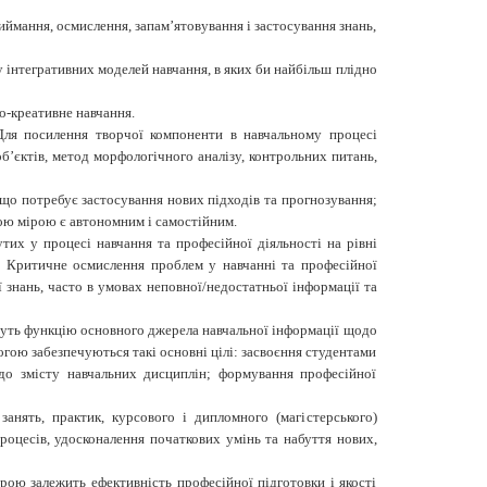
иймання, осмислення, запам’ятовування і застосування знань,
 інтегративних моделей навчання, в яких би найбільш плідно
о-креативне навчання.
. Для посилення творчої компоненти в навчальному процесі
б’єктів, метод морфологічного аналізу, контрольних питань,
що потребує застосування нових підходів та прогнозування;
ною мірою є автономним і самостійним.
тих у процесі навчання та професійної діяльності на рівні
ти. Критичне осмислення проблем у навчанні та професійної
 знань, часто в умовах неповної/недостатньої інформації та
имуть функцію основного джерела навчальної інформації щодо
огою забезпечуються такі основні цілі: засвоєння студентами
до змісту навчальних дисциплін; формування професійної
анять, практик, курсового і дипломного (магістерського)
оцесів, удосконалення початкових умінь та набуття нових,
рою залежить ефективність професійної підготовки і якості