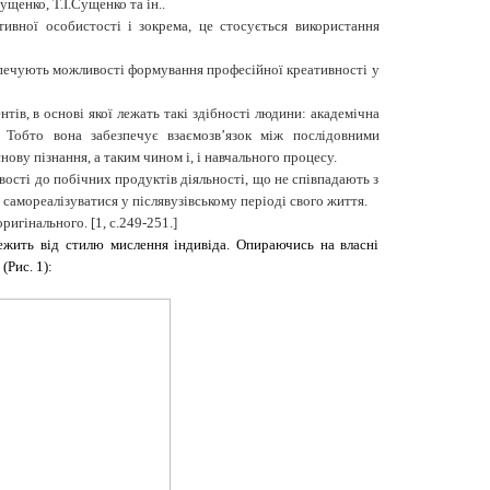
щенко, Т.І.Сущенко та ін..
тивної особистості і зокрема, це стосується використання
езпечують можливості формування професійної креативності у
тів, в основі якої лежать такі здібності людини: академічна
). Тобто вона забезпечує взаємозв’язок між послідовними
ову пізнання, а таким чином і, і навчального процесу.
вості до побічних продуктів діяльності, що не співпадають з
самореалізуватися у післявузівському періоді свого життя.
 оригінального.
[1
, с.249-251.
]
ежить від стилю мислення індивіда. Опираючись на власні
(Рис. 1):