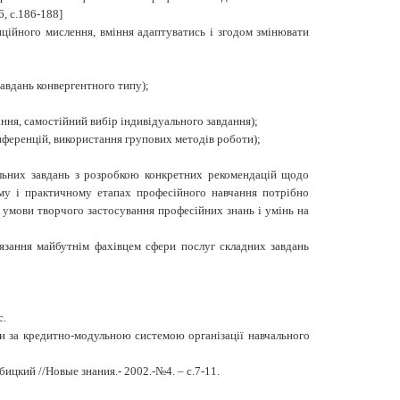
6
, с.186-188
]
ційного мислення, вміння адаптуватись і згодом змінювати
завдань конвергентного типу);
ння, самостійний вибір індивідуального завдання);
онференцій, використання групових методів роботи);
льних завдань з розробкою конкретних рекомендацій щодо
ому і практичному етапах професійного навчання потрібно
а умови творчого застосування професійних знань і умінь на
’язання майбутнім фахівцем сфери послуг складних завдань
с.
ри за кредитно-модульною системою організації навчального
бицкий //Новые знания.
- 2002.-№4. – с.7-11.