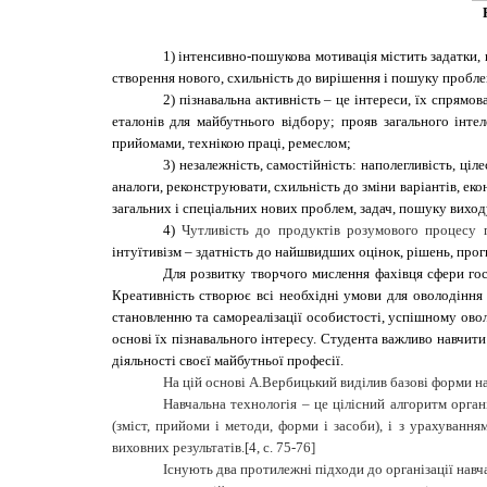
1) інтенсивно-пошукова мотивація містить задатки, 
створення нового, схильність до вирішення і пошуку проблем
2) пізнавальна активність – це інтереси, їх спрямов
еталонів для майбутнього відбору; прояв загального інте
прийомами, технікою праці, ремеслом;
3) незалежність, самостійність: наполегливість, ці
аналоги, реконструювати, схильність до зміни варіантів, ек
загальних і спеціальних нових проблем, задач, пошуку виход
4)
Чутливість до продуктів розумового процесу 
інтуїтивізм – здатність до найшвидших оцінок, рішень, прогн
Для розвитку творчого мислення фахівця сфери го
Креативність створює всі необхідні умови для оволодіння
становленню та самореалізації особистості, успішному овол
основі їх пізнавального інтересу. Студента важливо навчити
діяльності своєї майбутньої професії.
На цій основі А.Вербицький виділив базові форми нав
Навчальна технологія – це цілісний алгоритм орга
(зміст, прийоми і методи, форми і засоби), і з урахування
виховних результатів.[4, с. 75-76]
Існують два протилежні підходи до організації навч