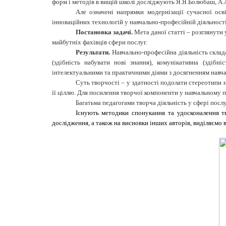
форм і методів в вищій школі досліджують Я.Я.Болюбаш, А.А
Але означені напрямки модернізації сучасної осві
інноваційних технологій у навчально-професійній діяльності
Постановка задачі.
Мета даної статті – розглянути
майбутніх фахівців сфери послуг.
Результати.
Навчально-професійна діяльність склада
(здібність набувати нові знання), комунікативна (здібн
інтелектуальними та практичними діями з досягненням навчаль
Суть творчості – у здатності подолати стереотипи н
її ціллю. Для посилення творчої компоненти у навчальному п
Багатьма педагогами творча діяльність у сфері послу
Існують методики спонукання та удосконалення т
дослідження, а також на висновки інших авторів, виділяємо в