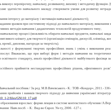
нь виконує перевірочну, навчальну, розвиваючу, виховну і методичну функцію.
[
саме здатністю навчального закладу створювати умови для розвитку нетради
ання інтересу до матеріалу і мотивація навчальної діяльності);
а заданим зразком при системному підході до навчального матеріалу, виконання 
ктивних методів навчання і дидактичних технологій продуктивного типу;
навчальному процесі (можливість обирати навчальні предмети, навчальні завда
ятливого клімату для творчості (організація семінарів, дискусій, олімпіад, к
 премії, дипломи, нагороди за творчість).
льності у формуванні творчих професійних знань і умінь є виконання реа
і послуг. Вважаємо, що при виборі форм і методів навчання на теоретичн
 освітнього стандарту, аналіз професійної діяльності майбутнього фахівця з
мостійного прийняття нестандартних професійних рішень, ефективного розв
Навчальний посібник / За ред. М.В.Вачевського.- К.: ТОВ «Кондор», 2011.- 336 
ння прийомів і навиків творчого підходу до вивчення української літерату
010_1-2/files/GN110_17.pdf
 образования взрослых: форми лекции в системе контекстного обучения /А.Вер
ання: Навч.посіб. – К.: Вид-во Європ. Ун-ту, 2006. -127 с.