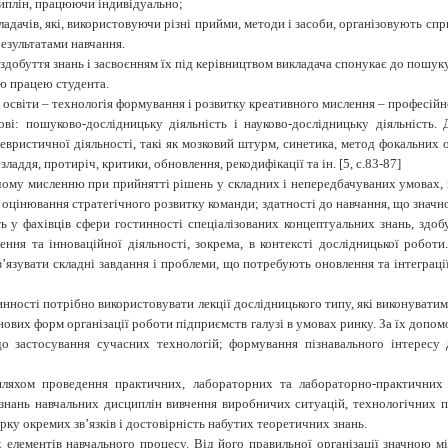
циплін, працюючи індивідуально;
ладачів, які, використовуючи різні прийми, методи і засоби, організовують спр
езультатами навчання.
добуття знань і засвоєнням їх під керівництвом викладача спонукає до пошуку
ю працею студента.
 освіти – технологія формування і розвитку креативного мислення – професійн
ові: пошуково-дослідницьку діяльність і науково-дослідницьку діяльність
евристичної діяльності, такі як мозковий штурм, синетика, метод фокальних о
зладдя, протиріч, критики, обновлення, рекодифікації та ін. [5, с.83-87]
чому мисленню при прийнятті рішень у складних і непередбачуваних умовах, 
, оцінювання стратегічного розвитку команди; здатності до навчання, що знач
ь у фахівців сфери гостинності спеціалізованих концептуальних знань, здобу
ення та інноваційної діяльності, зокрема, в контексті дослідницької робо
’язувати складні завдання і проблеми, що потребують оновлення та інтеграції
нності потрібно використовувати лекції дослідницького типу, які виконуват
нових форм організації роботи підприємств галузі в умовах ринку. За їх допом
о застосування сучасних технологій; формування пізнавального інтересу 
шляхом проведення практичних, лабораторних та лабораторно-практичних з
знань навчальних дисциплін вивчення виробничих ситуацій, технологічних пр
рку окремих зв’язків і достовірність набутих теоретичних знань.
 елементів навчального процесу. Від його правильної організації значною мі