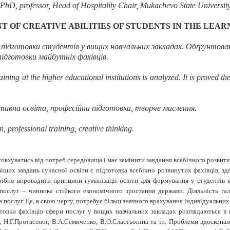
PhD, professor, Head of Hospitality Chair, Mukachevo State Universit
T OF CREATIVE
ABILITIES OF STUDENTS
IN THE LEAR
 підготовки студентів у вищих навчальних закладах. Обґрунтова
 підготовки майбутніх фахівців.
aining at the higher educational institutions is analyzed. It is proved t
тивна освіта, професійна підготовка, творче мислення.
n, professional training, creative thinking.
овхуватись від потреб середовища і має замінити завдання всебічного розвит
іших завдань сучасної освіти є підготовка всебічно розвинутих фахівців, зд
рібно впровадити принципи гуманізації освіти для формування у студентів 
 послуг – чинника стійкого економічного зростання держави. Діяльність га
ослуг. Це, в свою чергу, потребує більш значного врахування індивідуальних 
товки фахівців сфери послуг у вищих навчальних закладах розглядаються в п
, Н.Г.Протасової, В.А.Семиченко, В.О.Сластьоніна та ін. Проблеми вдосконал