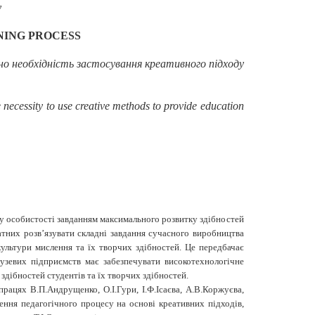
y
NING PROCESS
но необхідність застосування креативного підходу
he necessity to use creative methods to provide education
ку особистості завданням максимального розвитку здібностей
атних розв’язувати складні завдання сучасного виробництва
культури мислення та їх творчих здібностей. Це передбачає
лузевих підприємств має забезпечувати високотехнологічне
здібностей студентів та їх творчих здібностей.
рацях В.П.Андрущенко, О.І.Гури, І.Ф.Ісаєва, А.В.Коржуєва,
ення педагогічного процесу на основі креативних підходів,