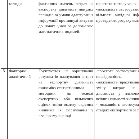
методи
фактичних
значень
витрат
на
простота застосування;
експортну діяльність
минулих
-можливість застосуван
періодів
за умови адаптування
кількості вихідної ін
інформаці
ї
про минулі витрати
проведення розрахунків
до нових умов за допомогою
математичних моделей
.
5.
Факторно-
Грунтується на коригуванні
-
п
ростота
застосуванн
аналітичний
результатів планування витрат
послідовність;
на експортну діяльність
-можливість врахуванн
економіко-статистичними
зміну
витрат на 
методами на основі
діяльність
у плановом
експертних або кількісних
великої кількості чинник
оцінок зміни впливу окремих
- можливість застосув
чинників їх формування у
стадіях експортного зал
плановому періоді.