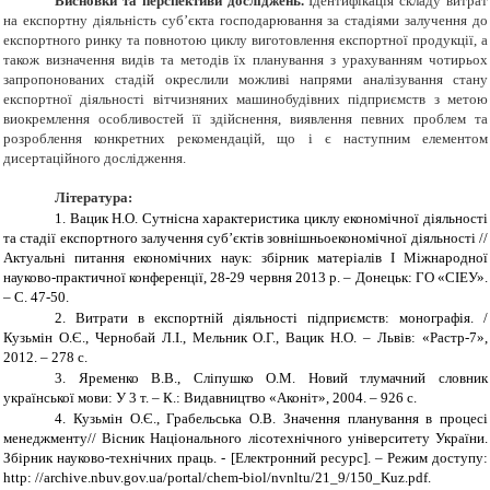
Висновки та перспективи досліджень.
Ідентифікація складу витрат
на експортну діяльність суб’єкта господарювання за стадіями залучення до
експортного ринку та повнотою циклу виготовлення експортної продукції, а
також визначення видів та методів їх планування з урахуванням чотирьох
запропонованих стадій окреслили можливі напрями аналізування стану
експортної діяльності вітчизняних машинобудівних підприємств з метою
виокремлення особливостей її здійснення, виявлення певних проблем та
розроблення конкретних рекомендацій, що і є наступним елементом
дисертаційного дослідження.
Література:
1.
Вацик Н.О. Сутнісна характеристика циклу економічної діяльності
та стадії експортного залучення суб’єктів зовнішньоекономічної діяльності //
Актуальні питання економічних наук: збірник матеріалів І Міжнародної
науково-практичної конференції, 28-29 червня 2013 р. – Донецьк: ГО «СІЕУ».
– С. 47-50.
2.
Витрати в експортній діяльності підприємств: монографія. /
Кузьмін О.Є., Чернобай Л.І., Мельник О.Г., Вацик Н.О. – Львів: «Растр-7»,
2012. – 278 с.
3.
Яременко В.В., Сліпушко О.М. Новий тлумачний словник
української мови: У 3 т. – К.: Видавництво «Аконіт», 2004. – 926 с.
4.
Кузьмін О.Є., Грабельська О.В. Значення планування в процесі
менеджменту// Вісник Національного лісотехнічного університету України.
Збірник науково-технічних праць. - [Електронний ресурс]. – Режим доступу:
http: //archive.nbuv.gov.ua/portal/chem-biol/nvnltu/21_9/150_Kuz.pdf.