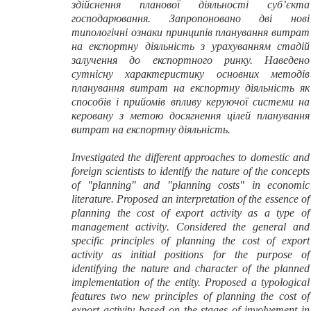
здійснення планової діяльності суб’єкта
господарювання. Запропоновано дві нові
типологічні ознаки принципів планування витрат
на експортну діяльність з урахуванням стадій
залучення до експортного ринку. Наведено
сутнісну характеристику основних методів
планування витрат на експортну діяльність як
способів і прийомів впливу керуючої системи на
керовану з метою досягнення цілей планування
витрат на експортну діяльність.
Investigated the d
ifferent approaches to domestic and
foreign scientists to identify the nature of the concepts
of "planning" and "planning costs" in economic
literature.
Proposed an
interpretation of the essence of
planning
the cost of export activity
as a type of
management activit
y
.
Considered the
general and
specific principles of planning
the cost of export
activity
as initial positions for the purpose of
identifying the nature and character of the planned
implementation of the entity.
Proposed
а typological
features two new principles of planning
the cost of
export activity
based on the stages of involvement in