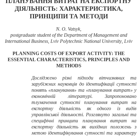
ПЛАНУВАННЯ ВИТРАТ НА ЕКСПОРТНУ
ДІЯЛЬНІСТЬ: ХАРАКТЕРИСТИКА,
ПРИНЦИПИ ТА МЕТОДИ
N. O. Vatsyk,
postgraduate student of the Department of Management and
International Business,
Lviv
Polytechnic National University
,
Lviv
PLANNING COSTS OF EXPORT ACTIVITY: THE
ESSENTIAL CHARACTERISTICS, PRINCIPLES AND
METHODS
Досліджено різні підходи вітчизняних та
зарубіжних науковців до ідентифікації сутності
понять «планування» та «планування витрат» у
економічній літературі. Запропоновано
тлумачення сутності планування витрат на
експортну діяльність як одного із видів
управлінської діяльності. Розглянуто загальні та
специфічні принципи планування витрат на
експортну діяльність як вихідних положень з
метою ідентифікування сутності та характеру