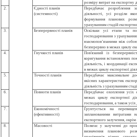
розміру витрат на експортну д
2.
Єдності планів
Передбачає розроблення за
(системності)
діяльності, усі розділи як
формування планових розм
урахуванням стадій експортно
3.
Безперервності планів
Оскільки усі етапи та пок
господарювання з урахування
взаємопов’язаними між собо
безперервно в межах циклу екс
4.
Гнучкості планів
Пов'язаний із безперервні
коригування встановлених пока
діяльність, і координації екс
в межах циклу експортної діял
5.
Точності планів
Передбачає максимальне дос
якісних характеристик експорт
діяльність з урахуванням стад
6.
Повноти планів
Передбачає охоплення усіх 
межах циклу експортної дія
господарювання, а також усіх д
7.
Економічності
Ґрунтується на перевищен
(ефективності)
запланованими витратами н
експортного залучення, окрім 
8.
Масовості
Полягає у залученні до про
визначення планового роз
працівників різних структ