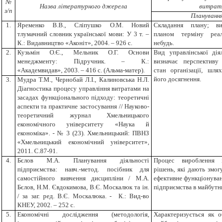
№
Назва літературного джерела
витрат
з/п
Плануванн
1.
Яременко В.В., Сліпушко О.М. Новий
Складання плану; ви
тлумачний словник української мови: У 3 т. –
планом терміну реал
К.: Видавництво «Аконіт», 2004. – 926 с.
небудь.
2.
Кузьмін О.Є., Мельник О.Г. Основи
Вид управлінської дія
менеджменту: Підручник. – К.:
визначає перспективу
«Академвидав», 2003. – 416 с. (Альма-матер).
стан організації, шля
його досягнення.
3.
Мудра Т.М., Чернобай Л.І., Калиновська Н.Л.
Діагностика процесу управління витратами на
засадах функціонального підходу: теоретичні
аспекти та практичне застосування // Науково-
теоретичний журнал Хмельницького
економічного університету «Наука й
економіка». - № 3 (23). Хмельницький: ПВНЗ
«Хмельницький економічний університет»,
2011. С.87-91.
4.
Бєлов М.А. Планування діяльності
Процес вироблення 
підприємства: навч.-метод. посібник для
рішень, які дають змог
самостійного вивчення дисципліни / М.А.
ефективне функціонуван
Бєлов, Н.М. Євдокимова, В.Є. Москалюк та ін.
підприємства в майбутн
/ за заг. ред. В.Є. Москалюка. - К.: Вид-во
КНЕУ, 2002. – 252 с.
5.
Економічні дослідження (методологія,
Характеризується як о