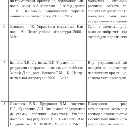
інструментарій, організація, апробація): навч.
майбутніх економі
посіб. / за ед.. А.А. Мазаракі. – 2-ге вид., допов.
розвитку об’єкта т
– К.: Київський національний торгово-
способів їх досягнення 
економічний університет, 2011. – 296 с.
майбутніх змін зов
внутрішнього середови
6.
Давидович І.Є. Управління витратами: Навч.
Один з елементів упра
пос. – К.: Центр учбової літератури, 2008. –
включає вибір мети пі
320 с.
засобів для її досягненн
7.
Іванюта П.В., Лугівська О.П. Управління
Вид управлінської ді
ресурсами і витратами: навчальний посібник/
передбачає підготов
За роф. Д.е.н., роф.. Іванюти С.М. – К.: Центр
перспективу про те, що,
навчальної літератури, 2009. – 320 с.
і з якою метою має бути
8.
Скляренко В.К., Прудников В.М., Акуленко
Планування – роз
Н.Б., Кучеренко А.И. Экономика предприятия
встановлення керівниц
(в схемах, таблицях, расчетах): Учебное
господарювання системи
пособие/ Под ред. проф. В.К. Скляренко, В.М.
якісних показників його
Прудникова. – М.: ИНФРА –М, 2008. – 256 с.
відображають темпи, 