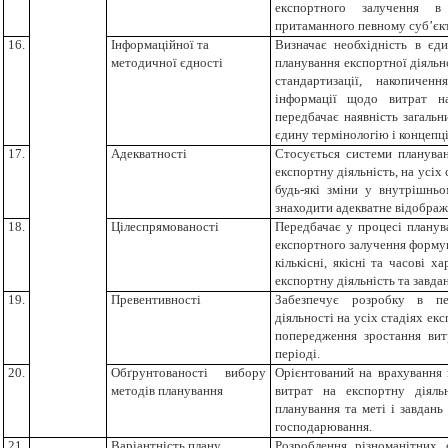
експортного залучення в
притаманного певному суб’єк
16.
Інформаційної та
Визначає необхідність в єд
методичної єдності
планування експортної діяльно
стандартизації, накопичен
інформації щодо витрат н
передбачає наявність загальн
єдину термінологію і концепц
17.
Адекватності
Стосується системи плануванн
експортну діяльність, на усіх
будь-які зміни у внутрішнь
знаходити адекватне відображе
18.
Цілеспрямованості
Передбачає у процесі планува
експортного залучення формув
кількісні, якісні та часові 
експортну діяльність та завдан
19.
Превентивності
Забезпечує розробку в пе
діяльності на усіх стадіях ек
попередження зростання вит
періоді.
20.
Обґрунтованості вибору
Орієнтований на врахування 
методів планування
витрат на експортну діяльн
планування та меті і завдань
господарювання.
21.
Варіантність плану
Розроблення різноманітних 