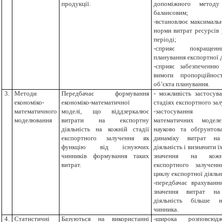
продукці
ї.
допоміжного
мето
балансовим;
-встановлює максималь
норми
витрат ресурсів
періоді;
-сприяє покращ
плану
вання експортної 
-сприяє забезпеченню
вимоги пропорційнос
об’єкта планування
.
3.
Методи
Передбачає формування
- можливість застосув
економіко-
економіко-математичної
стадіях експортного зал
математичного
моделі, що віддзеркалює
-застосування е
моделювання
витрати на експортну
математичних моделе
діяльність на кожній стадії
науково та обґрунтов
експортного залучення як
динаміку витрат на
функцію від існуючих
діяльність і визначити 
чинників формування таких
значення на кожн
витрат.
експортного залучен
циклу експортної діяльн
-передбачає врахуванн
значення витрат на
діяльність більше 
чинника.
4.
Статистичні
Базуються на використанні
-широка розповсюд