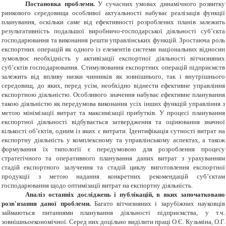
Постановка проблеми.
У сучасних умовах динамічного розвитку
ринкового середовища особливої актуальності набуває реалізація функції
планування, оскільки саме від ефективності розроблених планів залежить
результативність подальшої виробничо-господарської діяльності суб’єкта
господарювання та виконання решти управлінських функцій. Зростаюча роль
експортних операцій як одного із елементів системи національних відносин
зумовлює необхідність у активізації експортної діяльності вітчизняних
суб’єктів господарювання. Стимулювання експортних операцій підприємств
залежить від впливу низки чинників як зовнішнього, так і внутрішнього
середовищ, до яких, перед усім, необхідно віднести ефективне управління
експортною діяльністю. Особливого значення набуває ефективне планування
такою діяльністю як передумова виконання усіх інших функцій управління з
метою мінімізації витрат та максимізації прибутків. У процесі планування
експортної діяльності відбувається затвердження та оцінювання значної
кількості об’єктів, одним із яких є витрати. Ідентифікація сутності витрат на
експортну діяльність у комплексному та управлінському аспектах, а також
формування їх типології є передумовою для розроблення процесу
стратегічного та оперативного планування даних витрат з урахуванням
стадій експортного залучення та стадій циклу виготовлення експортної
продукції з метою надання конкретних рекомендацій суб’єктам
господарювання щодо оптимізації витрат на експортну діяльність.
Аналіз останніх досліджень і публікацій, в яких започатковано
розв'язання даної проблеми.
Багато вітчизняних і зарубіжних науковців
займаються питаннями планування діяльності підприємства, у т.ч.
зовнішньоекономічної. Серед них доцільно виділити праці О.Є. Кузьміна, О.Г.