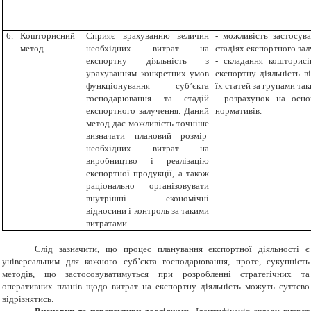
6.
Кошторисний
Сприяє врахуванню величин
- можливість застосув
метод
необхідних витрат на
стадіях експортного зал
експортну діяльність з
- складання кошторисі
урахуванням конкретних умов
експортну діяльність в
функціонування суб’єкта
їх статей за групами так
господарювання та стадій
- розрахунок на осно
експортного залучення. Даний
нормативів.
метод дає можливість точніше
визначати плановий розмір
необхідних витрат на
виробництво і реалізацію
експортної продукції, а також
раціонально організовувати
внутрішні економічні
відносини і контроль за такими
витратами.
Слід зазначити, що процес планування експортної діяльності є
універсальним для кожного суб’єкта господарювання, проте, сукупність
методів, що застосовуватимуться при розробленні стратегічних та
оперативних планів щодо витрат на експортну діяльність можуть суттєво
відрізнятись.