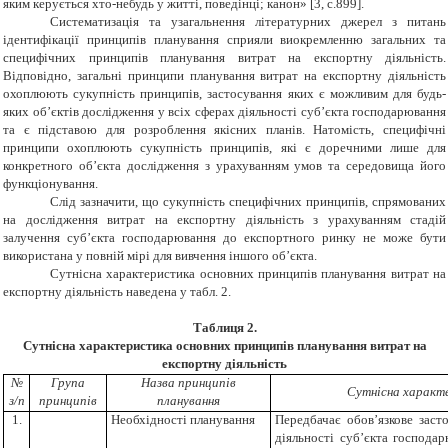
яким керується хто-небудь у житті, поведінці;
канон
»
[
3, с.899].
Систематизація та узагальнення літературних джерел з питань
ідентифікації принципів планування сприяли виокремленню загальних та
специфічних принципів планування витрат на експортну діяльність.
Відповідно, загальні принципи планування витрат н
а
експортну діяльність
охоплюють сукупність принципів, застосування яких є можливим для будь-
яких об’єктів дослідження у всіх сферах діяльності суб’єкта господарювання
та є підставою
для розроблення якісних планів. Натомість, специфічні
принципи охоплюють сукупність принципів, які є доречними лише для
конкретного об’єкта дослідження з урахуванням умов та серед
овища
його
функціонування.
Слід зазначити, що сукупність специфічних принципів, спрямованих
на дослідження витрат на експортну діяльність з урахуванням стадій
залучення суб’єкта господарювання до експортного ринку не може бути
використана у повній мірі
д
ля вивчення іншого об’єкта.
Сутнісна характеристика основних принципів планування витрат на
експортну діяльність наведена у табл.
2
.
Таблиця
2
.
Сутнісна характеристика основних принципів планування витрат на
експортну діяльність
№
Група
Назва принципів
Сутнісна характ
з/п
принципів
планування
1.
Необхідності планування
Передбачає обов’язкове заст
діяльності суб’єкта господар