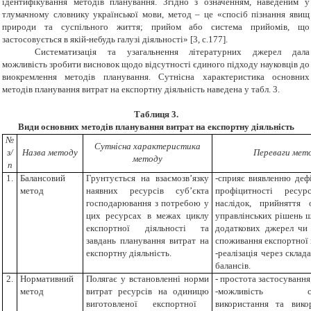
ідентифікування методів планування. Згідно з означенням
,
наведеним у
тлумачному словнику української мови
,
метод – це «сп
осіб
пізнання явищ
природи та суспільного життя; прийом або система прийомів
,
що
застосовується в якій-небудь галузі діяльності
»
[3
,
с.177].
Систематизація та узагальнення літературних джерел дала
можливість зробити висновок щодо відсутності єдиного підходу науковців до
виокремлення методів планування. Сутнісна характеристика основних
методів планування витрат на експортну діяльність наведена у табл
. 3.
Таблиця 3
.
Види основних методів планування витрат на експортну діяльність
№
Сутнісна характеристика
з/
Назва методу
Переваги мет
методу
п
1.
Балансовий
Грунтується на взаємозв’язку
-сприяє виявленню деф
метод
наявних ресурсів суб’єкта
профіцитності ресур
господарювання з потребою у
наслідок, прийняття 
цих ресурсах в межах циклу
управлінських рішень 
експортної діяльності та
додаткових джерел чи
завдань планування витрат на
споживання експортної 
експортну діяльність.
-реалізація через склад
балансів
.
2.
Нормативний
Полягає у встановленні норми
- простота застосування
метод
витрат ресурсів на
одиницю
-можливість сам
виготовлен
ої експортної
використання та вико