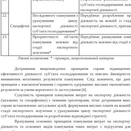
суб’єкта господарювання зале
експортної діяльності.
22.
Послідовного планування з
Передбачає розроблення п
урахуванням циклу
діяльність на кожній із ст
Специфічні
експортної діяльності
експортної діяльності, прита
суб’єкта господарювання*
23.
Пріоритетності об’єктів
Передбачає
ранжування
план
планування залежно від
діяльність залежно від стадії
стадії експортного
залучення*
Умовні позначення: * - принцип, запропонований автором
Дотримання вищенаведених принципів сприяє підвищенню
ефективності діяльності суб’єкта господарювання та нівелює ймовірність
виникнення негативних результатів планування. Слід зазначити, що дані
принципи є взаємопов’язаними і сприяють одержанню високих економічних
результатів за умови коректного їх застосування [
4
].
Сукупність принципів планування витрат на експортну діяльність
(загальних та специфічних) є певними орієнтирами, чітке дотримання яких
сприяє встановленню актуальних цілей, формування якісних планів на кожній
стадії експортного залучення з урахуванням циклу експортної діяльності
суб’єкта господарювання та розробленню відповідної стратегії.
Врахування основних принципів планування витрат на експортну
діяльність та основних видів планування таких витрат є підгрунтям для