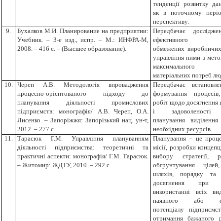
тенденції розвитку да
як в поточному періо
перспективу.
9.
Бухалков М.И. Планирование на предприятии:
Передбачає дослідже
Учебник. – 3-е изд., испр. – М.: ИНФРА-М,
ефективного вик
2008. – 416 с. – (Высшее образование).
обмежених виробничих
управління ними з мет
максимального за
матеріальних потреб лю
10.
Череп А.В. Методологія впровадження
Передбачає встановл
процесно-орієнтованого підходу до
формування процесів
планування діяльності промислових
робіт щодо досягнення 
підприємств: монографія/ А.В. Череп, О.А.
і задоволеності 
Лисенко. – Запоріжжя: Запорізький нац. ун-т,
планування виділення
2012. – 277 с.
необхідних ресурсів.
11.
Тарасюк Г.М. Управління плануванням
Планування – це проце
діяльності підприємства: теоретичні та
місії, розробки концепц
практичні аспекти: монографія/ Г.М. Тарасюк.
вибору стратегії, 
– Житомир: ЖДТУ, 2010. – 292 с.
обґрунтування цілей
шляхів, порядку та 
досягнення при е
використанні всіх вид
наявного або ств
потенціалу підприємс
отримання бажаного р