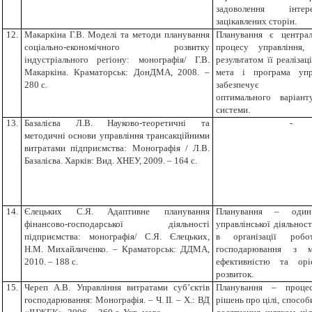
задоволення інте
зацікавлених сторін.
12.
Макаркіна Г.В. Моделі та методи планування
Планування є центра
соціально-економічного розвитку
процесу управління,
індустріального регіону: монографія/ Г.В.
результатом її реалізац
Макаркіна. Краматорськ: ДонДМА, 2008. –
мета і програма упр
280 с.
забезпечує зна
оптимального варіант
системи.
13.
Базалієва Л.В. Науково-теоретичні та
-
методичні основи управління трансакційними
витратами підприємства: Монографія / Л.В.
Базалієва. Харків: Вид. ХНЕУ, 2009. – 164 с.
14.
Єлецьких С.Я. Адаптивне планування
Планування – один
фінансово-господарської діяльності
управлінської діяльност
підприємства: монографія/ С.Я. Єлецьких,
в організації робо
Н.М. Михайличенко. – Краматорськ: ДДМА,
господарювання з м
2010. – 188 с.
ефективністю та орі
розвиток.
15.
Череп А.В. Управління витратами суб’єктів
Планування – процес
господарювання: Монографія. – Ч. ІІ. – Х.: ВД
рішень про цілі, способ