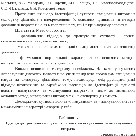
Мельник, А.А. Мазаракі, Г.О. Партин, М.Г. Грещак, Г.К. Краснослободцевої,
С.О. Фільчакова, Є.Н. Котенєвої тощо.
Проте питання щодо ідентифікації сутності планування витрат на
експортну діяльність з виокремленням їх основних принципів та методів
досліджені недостатньо як в теоретичному, так і в прикладному аспектах.
Цілі статті.
Метою роботи є:
- дослідження підходів до трактування сутності понять
«планування» та «планування витрат»;
- узагальнення основних принципів планування витрат на експортну
діяльність;
- формування порівняльної характеристики основних методів
планування витрат на експортну діяльність.
Виклад основного матеріалу досліджень.
На жаль, у сучасних
літературних джерелах недостатньо уваги приділено проблемам планування
витрат на експортну діяльність, тому, насамперед, слід дослідити різні
підходи вітчизняних та зарубіжних науковців до ідентифікації сутності
понять «планування» та «планування витрат», а також до визначення
основних методів планування витрат, у т.ч. на експортну діяльність.
Дослідження сутності понять «планування» та «планування витрат»
в економічній літературі наведена у табл. 1.
Таблиця 1
.
Підходи до трактування сутності понять «планування»
та «планування
витрат»
Трактування сутнос