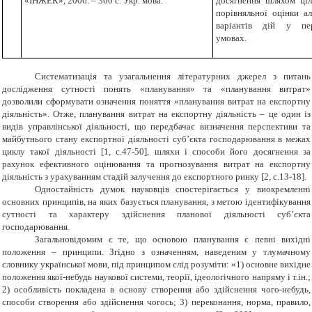
«ІНЖЕК», 2006. – 360 с. Укр. мова.
досягнення шляхом ціл
порівняльної оцінки а
варіантів дій у пер
умовах.
Систематизація та узагальнення літературних джерел з питань
дослідження сутності понять «планування» та «планування витрат»
дозволили сформувати означення поняття «планування витрат на експортну
діяльність». Отже, планування витрат на експортну діяльність – це один із
видів управлінської діяльності, що передбачає визначення перспективи та
майбутнього стану експортної діяльності суб’єкта господарювання в межах
циклу такої діяльності [1, с.47-50], шляхи і способи його досягнення за
рахунок ефективного оцінювання та прогнозування витрат на експортну
діяльність з урахуванням стадій залучення до експортного ринку [2, с.13-18].
Одностайність думок науковців спостерігається у виокремленні
основних принципів, на яких базується планування, з метою ідентифікування
сутності та характеру здійснення планової діяльності суб’єкта
господарювання.
Загальновідомим є те, що основою планування є певні вихідні
положення – принципи. Згідно з означенням, наведеним у тлумачному
словнику української мови, під принципом слід розуміти: «1) основне вихідне
положення якої-небудь наукової системи, теорії, ідеологічного напряму і т.ін.;
2) особливість покладена в основу створення або здійснення чого-небудь,
способи створення або здійснення чогось; 3) переконання, норма, правило,