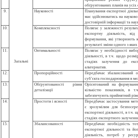
обґрунтованих планів на усіх 
9.
Науковості
Планування експортної діяльно
має здійснюватись на науково
достовірній інформації та нау
10.
Комплексності
Полягає у залежності результа
експортну діяльність, ві
формування, які утворюють к
результаті зміни одного з яких
11.
Оптимальності
Полягає у необхідності виб
діяльності, в т.ч. щодо розмі
Загальні
стадіях залучення до екс
альтернатив.
12.
Пропорційності
Передбачає зб
алансов
аний
об
суб’єкта господарювання
в ме
13.
Обґрунтованості рівня
Орієнтований на формуванн
деталізації
кількістю показників, в т.
забезпечують прийнятний рівен
14.
Простоти і ясності
Передбачає застосування мет
є зрозумілим для безпосере
експортної діяльності, в т.ч. 
стадіях експортного залучення
15.
Збалансованості
Передбачає необхідність то
експортної діяльності та йо
діяльність, потреб у ресу