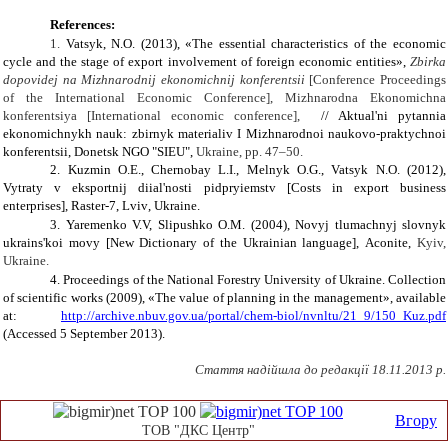
R
eferences
:
1.
Vatsyk
,
N.O.
(2013),
«
The essential characteristics of the economic
cycle and the stage of export involvement of foreign economic entities
»,
Zbirka
dopovidej na Mizhnarodnij ekonomichnij konferentsii
[Conference Proceedings
of the International Economic Conference]
,
Mіzhnarodna Ekonomichna
konferentsіya [
International
economic conference
],
// Aktual'ni pytannia
ekonomichnykh nauk: zbirnyk materialiv I Mizhnarodnoi naukovo-praktychnoi
konferentsii
,
Donetsk
NGO "SIEU"
,
Ukraine, pp.
47
–5
0
.
2.
Kuzmin O.E., Chernobay L.I., Melnyk O.G., Vatsyk N.O.
(2012),
Vytraty v eksportnij diial'nosti pidpryiemstv [
Costs in export business
enterprises]
,
Raster-7, Lviv
,
Ukraine.
3.
Yaremenko V.V, Slipushko O.M.
(2004),
Novyj tlumachnyj slovnyk
ukrains'koi movy [New Dictionary of the Ukrainian language]
,
Aconite,
Kyiv,
Ukraine.
4.
Proceedings of the National Forestry University of Ukraine. Collection
of scientific works
(2009),
«
The value of planning in the management
»,
available
at:
http://archive.nbuv.gov.ua/portal/chem-biol/nvnltu/21_9/150_Kuz.pdf
(Accessed
5
September 2013).
Стаття надійшла до редакції 1
8
.11.2013 р.
Вгору
ТОВ "ДКС Центр"