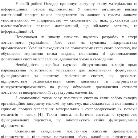
У своїй роботі Окладер пропонує наступну схему матеріальних та
інформаційних потоків підприємства.
У самому загальному вигляді
логістичний процес можна представити як ланцюг з трьома ланками
«постачальники — підприємство — споживачі», по яких рухаються два
взаємопов’
язаних потоки: матеріальний, що збільшує вартість, та
інформаційний
[3].
Незважаючи на значну кількість наукових розробок у сфері
логістичного управління, його стан на сучасних підприємствах
промисловості України знаходиться на початковому етапі свого розвитку, що
обумовлює вирішення низки завдань, пов’язаних зі вдосконаленням
формування системи управління, адекватної умовам сьогодення.
Необхідність розробки науково обґрунтованих заходів щодо
впровадження логістичного управління для забезпечення формування,
функціонування та розвитку логістичних систем, що дозволить
підприємствам раціоналізувати свою діяльність та підтримувати
конкурентоспроможність на ринку обумовила дослідження сутності
логістики та виокремлення її структурних елементів.
З економічної точки зору логістична система являє собою складну
організаційно завершену економічну систему, яка складається із пов’язаних в
єдиному процесі управління матеріальних і супроводжуючих їх потоків
елементів – ланок [4]. Таким чином, логістична система є сукупністю
функціональних підсистем, що забезпечують стійке функціонування
підприємства.
Основними складовими логістичної системи промислового
підприємства є підсистема постачання, збуту, виробнича підсистема, а