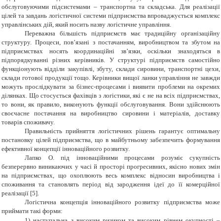
обслуговуючими підсистемами – транспортна та складська. Для реалізації
цілей та завдань логістичної системи підприємства впроваджується комплекс
управлінських дій, який носить назву логістичне управління.
Переважна більшість підприємств має традиційну організаційну
структуру. Процеси, пов’язані з постачанням, виробництвом та збутом на
підприємствах носять координаційні зв’язки, оскільки знаходяться в
підпорядкуванні різних керівників. У структурі підприємств самостійно
функціонують відділи закупівлі, збуту, склади сировини, транспортні цехи,
склади готової продукції тощо. Керівники вищої ланки управління не завжди
можуть прослідкувати за бізнес-процесами і виявити проблеми на окремих
ділянках. Що стосується фахівців з логістики, які є не на всіх підприємствах,
то вони, як правило, виконують функції обслуговування. Вони здійснюють
своєчасне постачання на виробництво сировини і матеріалів, доставку
товарів споживачу.
Правильність прийняття логістичних рішень гарантує оптимальну
постановку цілей підприємства, що в майбутньому забезпечить формування
ефективної концепції інноваційного розвитку.
Лапко О. під інноваційними процесами розуміє сукупність
безперервно виникаючих у часі й просторі прогресивних, якісно нових змін
на підприємствах, що охоплюють весь комплекс відносин виробництва і
споживання та становлять період від зародження ідеї до її комерційної
реалізації [5].
Логістична концепція інноваційного розвитку підприємства може
приймати такі форми:
1)
наступальна з високим ризиком та високим рівнем окупності –