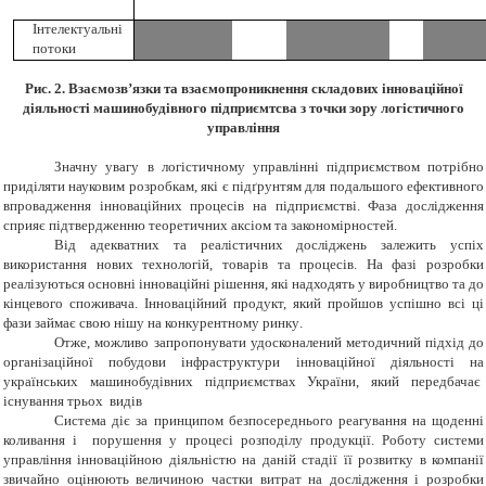
Інтелектуальні
потоки
Рис. 2. Взаємозв’язки та взаємопроникнення складових інноваційної
діяльності машинобудівного підприємтсва з точки зору логістичного
управління
Значну увагу в логістичному управлінні підприємством потрібно
приділяти науковим розробкам, які є підґрунтям для подальшого ефективного
впровадження інноваційних процесів на підприємстві.
Фаза
дослідження
сприяє підтвердженню теоретичних аксіом та закономірностей.
Від адекватних та реалістичних досліджень залежить успіх
використання нових технологій, товарів та процесів. На фазі розробки
реалізуються основні інноваційні рішення, які надходять у виробництво та до
кінцевого споживача. Інноваційний продукт, який пройшов успішно всі ці
фази займає свою нішу на конкурентному ринку
.
Отже, можливо запропонувати удосконалений методичний підхід до
організаційної побудови інфраструктури інноваційної діяльності на
українських машинобудівних підприємствах України, який передбачає
існування трьох видів
Система діє за принципом безпосереднього реагування на щоденні
коливання і порушення у процесі розподілу продукції. Роботу системи
управління інноваційною діяльністю на даній стадії її розвитку в компанії
звичайно оцінюють величиною частки витрат на дослідження і розробки