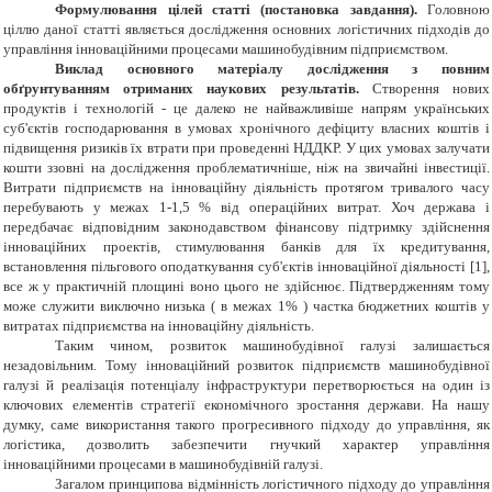
Формулювання цілей статті (постановка завдання).
Головною
ціллю даної статті являється дослідження основних логістичних підходів до
управління інноваційними процесами машинобудівним підприємством.
Виклад основного матеріалу дослідження з повним
обґрунтуванням отриманих наукових результатів.
Створення нових
продуктів і технологій - це далеко не найважливіше напрям українських
суб'єктів господарювання в умовах хронічного дефіциту власних коштів і
підвищення ризиків їх втрати при проведенні НДДКР. У цих умовах залучати
кошти ззовні на дослідження проблематичніше, ніж на звичайні інвестиції.
Витрати підприємств на інноваційну діяльність протягом тривалого часу
перебувають у межах 1-1,5 % від операційних витрат. Хоч держава і
передбачає відповідним законодавством фінансову підтримку здійснення
інноваційних проектів, стимулювання банків для їх кредитування,
встановлення пільгового оподаткування суб'єктів інноваційної діяльності [1],
все ж у практичній площині воно цього не здійснює. Підтвердженням тому
може служити виключно низька ( в межах 1% ) частка бюджетних коштів у
витратах підприємства на інноваційну діяльність.
Таким чином, розвиток машинобудівної галузі залишається
незадовільним. Тому інноваційний розвиток підприємств машинобудівної
галузі й реалізація потенціалу інфраструктури перетворюється на один із
ключових елементів стратегії економічного зростання держави. На нашу
думку, саме використання такого прогресивного підходу до управління, як
логістика,
дозволить забезпечити гнучкий характер управління
інноваційними процесами в
машинобудівній
галузі
.
Загалом принципова відмінність логістичного підходу до управління