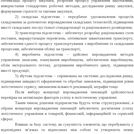
оптимізації процесу закупівлі, розробки процесу управління закупівлями,
використання стандартних робочих методик, дослідження ринку закупівлі,
формування стратегії та тактики закупівлі;
2) складська підсистема – передбачає удосконалення процесів
складування за допомогою впровадження складських технологій, підвищення
якості складських послуг, їхньої стандартизації та раціонального розміщення;
3) транспортна підсистема – забезпечує розробку раціональних схем
поставок, маршрутизацію перевезень, оптимальне завантаження транспорту,
забезпечення єдності процесу транспортування з виробничим та складським
процесами, забезпечення обліку на транспорті;
4) виробнича підсистема – здійснює впровадження методів
управління запасами, планування виробництва, забезпечення виробництва,
облік матеріального потоку, дотримання виробничого циклу, підвищення
якості продукції;
5) збутова підсистема – спрямована на системне дослідження ринку,
підвищення швидкості оформлення та обробки замовлень, підвищення рівня
логістичного сервісу, зменшення кількості рекламацій, штрафів тощо.
Після вибору концепції впровадження інновацій здійснюється
перевірка на активізацію факторів успіху в логістичному управлінні.
Таким чином, рішення підприємства будуть чітко структуризовані, а
обрана концепція впровадження інновацій забезпечить досягнення успіху
логістичного управління в товарній, фінансовій, інформаційній та сервісній
сферах.
Взявши за базу систему, як сукупність елементів, що перебувають у
відповідних зв’язках та відносинах між собою та утворюють певну