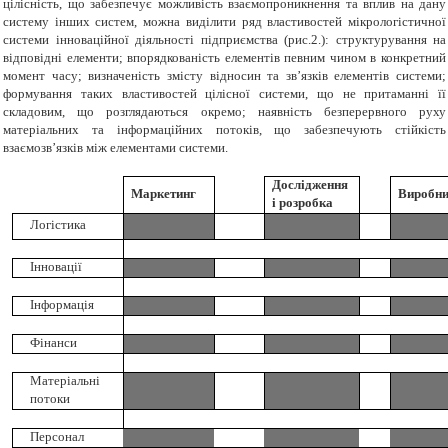
цілісність, що забезпечує можливість взаємопроникнення та вплив на дану
систему інших систем, можна виділити ряд властивостей мікрологістичної
системи інноваційної діяльності підприємства (рис.2.): структурування на
відповідні елементи; впорядкованість елементів певним чином в конкретний
момент часу; визначеність змісту відносин та зв’язків елементів системи;
формування таких властивостей цілісної системи, що не притаманні її
складовим, що розглядаються окремо; наявність безперервного руху
матеріальних та інформаційних потоків, що забезпечують стійкість
взаємозв’язків між елементами системи.
Дослідження
Маркетинг
Виробни
і розробка
Логістика
Інновації
Інформація
Фінанси
Матеріальні
потоки
Персонал