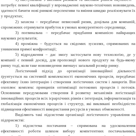
потребує певної кваліфікації у впровадженні науково-технічних нововведень,
здатності бачити нові ринкові перспективи та вміння швидко реалізовувати їх
у продуктах;
2)
захисна – передбачає невисокий ризик, доцільна для компаній,
спроможних отримувати прибуток в умовах конкурентного середовища;
3) поглинальна – передбачає придбання компанією найкращих
наукових результатів;
4) проміжна – будується на свідомих зусиллях, спрямованих на
уникнення прямої конфронтації;
5) відродження – дає змогу застосувати нову технологію, де у
компанії є певний досвід, для пропозиції нового продукту на будь-якому
ринку тоді, коли таке нововведення зменшує загальний розмір ринку.
Логістичний підхід до організації інноваційної діяльності
ґрунтується на системній комплексності економічних процесів, передбачає
ефективну їхню інтеграцію і створення логістичних систем і ланцюгів. Він
охоплює комплекс принципів оптимізації потокових процесів і потоків.
Основними передумовами створення й розвитку механізмів логістизації
інноваційних процесів всіх ієрархічних рівнів є інтеграція, інформатизація та
глобалізація економічних процесів і структур, які викликані необхідністю
підвищення ефективності використання ресурсів в умовах обмеженості.
Виділяють такі підсистеми організації логістичного управління на
підприємстві:
1) підсистема постачання – спрямована на удосконалення
ефективності роботи шляхом вибору компетентних постачальників,