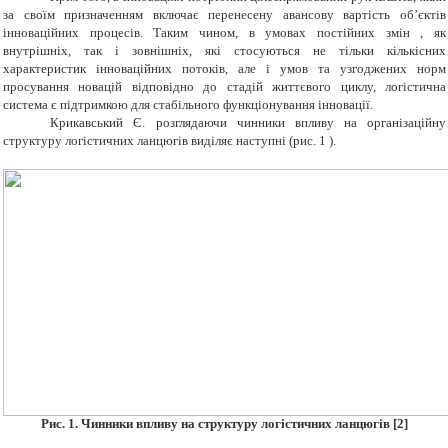
за своїм призначенням включає перенесену авансову вартість об’єктів
інноваційних процесів. Таким чином, в умовах постійних змін , як
внутрішніх, так і зовнішніх, які стосуються не тільки кількісних
характеристик інноваційних потоків, але і умов та узгоджених норм
просування новацій відповідно до стадій життєвого циклу, логістична
система є підтримкою для стабільного функціонування інновації.
Крикавський Є. розглядаючи чинники впливу на організаційну
структуру логістичних ланцюгів виділяє наступні (рис. 1 )
.
Рис.
1. Чинники впливу на структуру логістичних ланцюгів
[
2
]