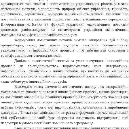
враховуються такі вимоги : систематизація управлінських рішень у межах
логістичної системи, відповідність природі об’єкта управління, гнучкість,
адаптивність, варіантність, ресурсна забезпеченість, чіткість уявлення про
поточний стан як у керованій підсистемі , так і в зовнішньому середовищі.
Використання логістики як функції управління економічними потоками
допомагає раціоналізувати та оптимізувати управління економічними
потоками на всіх фазах інноваційного процесу.
Формування логістичних потоків вимагає конкретних дій з боку
організаторів, серед них можна виділити інтеграцію організаційних,
технологічних та інформаційних процесів , які забезпечать створення і
трансформацію логістичних потоків .
Доцільно в логістичній системі за умов значущості інноваційних
процесів на авіапідприємствах відокремлювати крім матеріальних,
інформаційних, фінансових і інших потоків, що належать до класичних
об’єктів логістичного управління, нематеріальний потік – інноваційний, що
являє собою рух інноваційних процесів.
Взаємодію таких елементів логістичного потоку , як інформаційні,
матеріальні та фінансові потоки в інноваційному процесі , можна розглядати
як логістичну операцію інноваційних процесів. Першочергового значення для
інноваційних підприємств при здійсненні процесів логістичного управління
набуває інформація , яка є для них провідним логістичним та виробничим
фактором . Тільки при мінімальних затратах інформації під час комунікацій
між суб’єктами інновацій буде збережена властивість підтримувати свої
параметри в умовах нестійкого зовнішнього середовища.
Крім того, в інноваціях потрібний цілеспрямований рух коштів, який