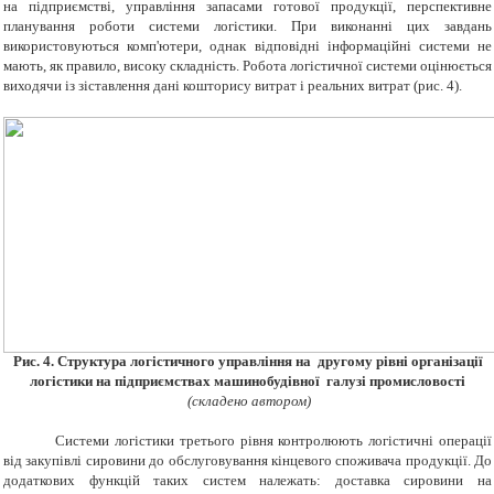
на підприємстві, управління запасами готової продукції, перспективне
планування роботи системи логістики. При виконанні цих завдань
використовуються комп'ютери, однак відповідні інформаційні системи не
мають, як правило, високу складність. Робота логістичної системи оцінюється
виходячи із зіставлення дані кошторису витрат і реальних витрат
(рис.
4
).
Рис. 4. Структура логістичного управління на другому рівні організації
логістики на підприємствах машинобудівної галузі промисловості
(складено автором)
Системи логістики третього рівня контролюють логістичні операції
від закупівлі сировини до обслуговування кінцевого споживача продукції. До
додаткових функцій таких систем належать: доставка сировини на