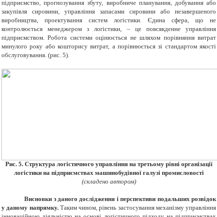
підприємство, прогнозування збуту, виробниче планування, добування або
закупівля сировини, управління запасами сировини або незавершеного
виробництва, проектування систем логістики. Єдина сфера, що не
контролюється менеджером з логістики, – це повсякденне управління
підприємством. Робота системи оцінюється не шляхом порівняння витрат
минулого року або кошторису витрат, а порівнюється зі стандартом якості
обслуговування. (рис. 5).
Рис. 5. Структура логістичного управління на третьому рівні організації
логістики на підприємствах машинобудівної галузі промисловості
(складено автором)
Висновки з даного дослідження і перспективи подальших розвідок
у даному напрямку.
Таким чином, рівень застосування механізму управління
інноваційною діяльністю на основі логістичного підходу на підприємствах