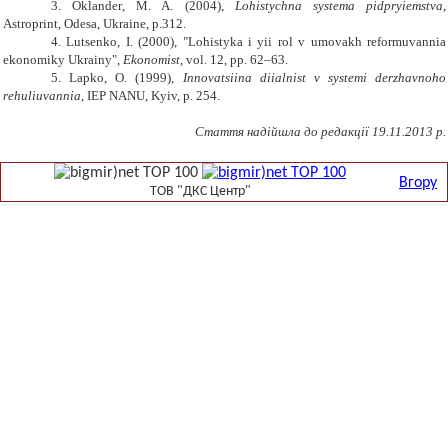
3. Oklander
,
M. A.
(2004),
Lohistychna systema pidpryiemstva
,
Astroprint,
Odesa
,
Ukraine
,
p.
312.
4. Lutsenko
,
I.
(2000), "
Lohistyka i yii rol v umovakh reformuvannia
ekonomiky Ukrainy
",
Ekonomist
, vol.
12
, pp
. 62–63.
5. Lapko
,
O.
(1999),
Innovatsiina diialnist v systemi derzhavnoho
rehuliuvannia
,
IEP NANU
,
K
yiv, p.
254.
Стаття надійшла до редакції 1
9
.11.2013 р.
Вгору
ТОВ "ДКС Центр"