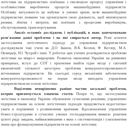
логістики на підприємствах пов'язана з еволюцією процесу управління і
особливостями виробничих процесів машинобудівних підприємств.
Особливу актуальність це набуває в умовах кризи, коли машинобудівне
підприємство повинне так організувати свою діяльність, щоб мінімізувати
ризики, збитки і витрати, які пов'язані з процесами виробництва,
обслуговування, транспортування.
Аналіз останніх досліджень і публікацій, в яких започатковано
розв'язання даної проблеми і на які спирається автор.
Різні аспекти
застосування логістичного підходу до управління підприємством
досліджували такі учені як Д.О. Іванов, В.К. Козлов, Ф. Котлер, М.А.
Окландер, Н.І. Чухрай і інші. У роботах цих учених розглядаються проблеми
логістики на мікро-і макрорівні. Розвиток економіки України на ринкових
принципах, вступ до СОТ і прагнення знайти гідне місце у світовій
економічній спільноті загострює проблеми конкурентоспроможності
вітчизняних підприємств. На сьогодні серед механізмів забезпечення
конкурентоспроможності на перше місце виходить управління
підприємством на основі логістики.
Виділення невирішених раніше частин загальної проблеми,
котрим присвячується означена стаття.
Попри те, що застосування
логістики в економіці України обумовлене сучасними реаліями, управлінню
підприємствами на основі логістичних підходів приділяється недостатньо
уваги в порівнянні з розвиненими країнами. Вдосконалення управління
бізнес-структурами в сучасних умовах господарювання вимагає рішення
цілого ряду завдань, найважливішими з яких є систематизація і узагальнення
знань про функціонування підприємств на основі логістики.