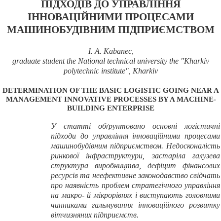
ПІДХОДІВ ДО УПРАВЛІННЯ
ІННОВАЦІЙНИМИ ПРОЦЕСАМИ
МАШИНОБУДІВНИМ ПІДПРИЄМСТВОМ
І
.
А
. Kabanec,
graduate student the National technical university the "Kharkiv
polytechnic institute"
, Kharkiv
DETERMINATION OF THE BASIC LOGISTIC GOING NEAR A
MANAGEMENT INNOVATIVE PROCESSES BY A MACHINE-
BUILDING ENTERPRISE
У статті обґрунтовано основні логістичні
підходи до управління інноваційними процесами
машинобудівним підприємством.
Недосконалість
ринкової інфраструктури, застаріла галузева
структура виробництва, дефіцит фінансових
ресурсів та неефективне законодавство свідчать
про наявність проблем стратегічного управління
на макро- й мікрорівнях і виступають головними
чинниками гальмування інноваційного розвитку
вітчизняних підприємств.