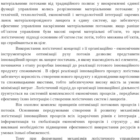
матеріальними потоками від традиційного полягає у виокремленні єдиної
функції управління колись розрізненими матеріальними потоками: у
технічній, технологічній, економічній і методологічній інтеграції окремих
ланок матеріалопровідного ланцюга в єдину систему, що забезпечує
ефективне управління наскрізними матеріальними потоками. якщо раніше
об’єктом управління були масові окремі матеріальні об’єкти, то при
логістичному підході основним об’єктом стає потік, тобто множина об’єктів,
що сприймаються як ціле.
Використання логістичної концепції з її організаційно - економічним
інструментарієм оптимізації руху потоків дозволяє представити
інноваційний процес як ланцюг постачань , в якому взаємодіють всі елементи ,
починаючи з етапу розробки інновації до реалізації готового інноваційного
продукту споживачеві . В сфері реалізації інноваційного процесу логістика
забезпечує корисність створення нового продукту з відповідними вартісними
та споживацькими якостями, тобто забезпечуючи високу якість за умови
мінімізації витрат . Логістичний підхід до організації інноваційної діяльності
ґрунтується на системній комплексності економічних процесів , передбачає
ефективну їхню інтеграцію і створення логістичних систем і ланцюгів .
Він охоплює комплекс принципів оптимізації потокових процесів і
потоків. Основними передумовами створення й розвитку механізмів
логістизації інноваційних процесів всіх ієрархічних рівнів є інтеграція ,
інформатизація та глобалізація економічних процесів і структур , які
викликані необхідністю підвищення ефективності використання ресурсів в
умовах їхньої обмеженості.
Тому при формуванні механізмів логістичного управління