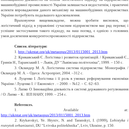
машинобудівної промисловості України залишається недостатнім, і практичні
аспекти впровадження даного механізму на машинобудівних підприємствах
України потребують подальшого вдосконалення.
Враховуючи вищевикладене, можна зробити висновок, що
логістичний підхід в управлінні сучасним підприємством має ряд переваг, і
успішне застосування такого підходу, на наш погляд, є однією з головних
умов досягнення конкурентоспроможності підприємства.
Список літератури:
1.
http://ukrstat.org/uk/metaopus/2013/0115001_2013.htm
2.
Крикавський Є. Логістика і розвиток організацій. / Крикавський Є.,
Гринів Н., Таранський І. – Львів, ДУ “Львівська політехніка”, 1999. – 150 с.
3.
Окландер М. А. Логістична система підприємства: Монографія. /
Окландер М. А. – Одеса: Астропрінт, 2004. –312 с.
4.
Луценко І. Логістика і її роль в умовах реформування економіки
України / Луценко І. // Економіст . – 2000. – №12. – С. 62–63.
5.
Лапко О. Інноваційна діяльність в системі державного регулювання
/ О. Лапко – К.: ІЕП НАНУ, 1999. – 254 с.
References
.
1.
A
vailable at:
http://ukrstat.org/uk/metaopus/2013/0115001_2013.htm
2. Krykavskyi
,
Ye. Hryniv
,
N.
and
Taranskyi
,
I.
(1999),
Lohistyka i
rozvytok orhanizatsii
,
DU “Lvivska politekhnika”
,
Lviv,
Ukraine
,
p.
150.