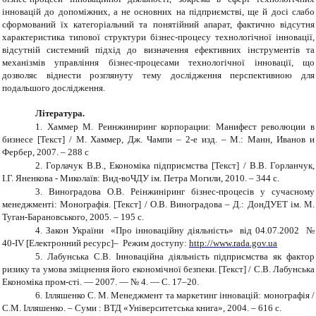
інновацій до допоміжних, а не основних на підприємстві, ще й досі слабо
сформований їх категоріальний та понятійний апарат, фактично відсутня
характеристика типової структури бізнес-процесу технологічної інновації,
відсутній системний підхід до визначення ефективних інструментів та
механізмів управління бізнес-процесами технологічної інновації, що
дозволяє віднести розглянуту тему дослідження перспективною для
подальшого дослідження.
Література.
1.
Хаммер М. Реинжиниринг корпорации: Манифест революции в
бизнесе [Текст] / М. Хаммер, Дж. Чампи – 2-е изд. – М.: Манн, Иванов и
Фербер, 2007. – 288 с
2.
Горлачук В.В., Економіка підприємства
[Текст] /
В.В. Горланчук,
І.Г. Яненкова - Миколаїв: Вид-воЧДУ ім. Петра Могили, 2010. – 344 с.
3.
Виноградова О.В. Реінжиніринг бізнес-процесів у сучасному
менеджменті: Монографія. [Текст] / О.В. Виноградова – Д.: ДонДУЕТ ім. М.
Туган-Барановського, 2005. – 195 с.
4.
Закон України «Про інноваційну діяльність» від 04.07.2002 №
40-IV [Електронний ресурс]– Режим доступу:
http://www.rada.gov.ua
5.
Лабунська С.В. Інноваційна діяльність підприємства як фактор
ризику та умова зміцнення його економічної безпеки. [Текст] / С.В. Лабунська
Економіка пром-сті. — 2007. — № 4. — C. 17–20.
6.
Ілляшенко С. М. Менеджмент та маркетинг інновацій: монографія /
С.М. Ілляшенко. – Суми : ВТД «Університетська книга», 2004. – 616 с.