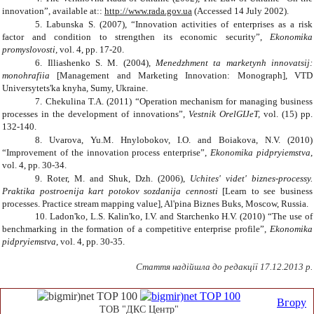
innovation”,
available at::
http://www.rada.gov.ua
(Accessed
14
July 20
02
).
5.
Labunska S. (2007)
,
“Innovation activities of enterprises as a risk
factor and condition to strengthen its economic security”,
Ekonomika
promyslovosti,
vol.
4
, pp
.
17-20.
6.
Illiashenko S. M.
(2004),
Menedzhment ta marketynh innovatsij:
monohrafiia
[Management and Marketing Innovation: Monograph], VTD
Universytets'ka knyha, Sumy,
Ukraine
.
7.
Chekulina T.A. (2011) “Operation mechanism for managing business
processes in the development of innovations”,
Vestnik OrelGIJeT,
vol. (15) pp.
132-140.
8.
Uvarova, Yu.M. Hnylobokov, I.O. and Boiakova, N.V. (2010)
“Improvement of the innovation process enterprise”,
Ekonomika pidpryiemstva
,
vol. 4, pp. 30-34.
9.
Roter, M. and Shuk, Dzh. (2006),
Uchites' videt' biznes-processy.
Praktika postroenija kart potokov sozdanija cennosti
[Learn to see business
processes. Practice stream mapping value], Al'pina Biznes Buks, Moscow, Russia.
10. Ladon'ko, L.S. Kalin'ko, I.V. and Starchenko H.V. (2010) “The use of
benchmarking in the formation of a competitive enterprise profile”,
Ekonomika
pidpryiemstva
, vol. 4, pp. 30-35.
Стаття надійшла до редакції 17.12.2013 р.
Вгору
ТОВ "ДКС Центр"