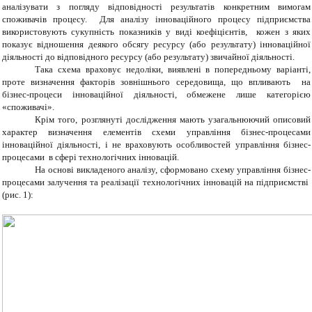
аналізувати з погляду відповідності результатів конкретним вимогам
споживачів процесу. Для аналізу інноваційного процесу підприємства
використовують сукупність показників у виді коефіцієнтів, кожен з яких
показує відношення деякого обсягу ресурсу (або результату) інноваційної
діяльності до відповідного ресурсу (або результату) звичайної діяльності.
Така схема враховує недоліки, виявлені в попередньому варіанті,
проте визначення факторів зовнішнього середовища, що впливають на
бізнес-процеси інноваційної діяльності, обмежене лише категорією
«споживачі».
Крім того, розглянуті дослідження мають узагальнюючий описовий
характер визначення елементів схеми управління бізнес-процесами
інноваційної діяльності, і не враховують особливостей управління бізнес-
процесами в сфері технологічних інновацій.
На основі викладеного аналізу, сформовано схему управління бізнес-
процесами залучення та реалізації технологічних інновацій на підприємстві
(рис. 1):