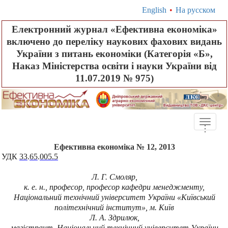
English
•
На русском
Електронний журнал «Ефективна економіка»
включено до переліку наукових фахових видань
України з питань економіки (Категорія «Б»,
Наказ Міністерства освіти і науки України від
11.07.2019 № 975)
Toggle
.
.
.
naviga
Ефективна економіка № 12, 2013
УДК
33
.
65
.
005.5
Л. Г. Смоляр,
к. е. н., професор, професор кафедри менеджменту,
Національний технічний університет України «Київський
політехнічний інститут», м. Київ
Л. А. Здрилюк,
магістрант, Національний технічний університет України