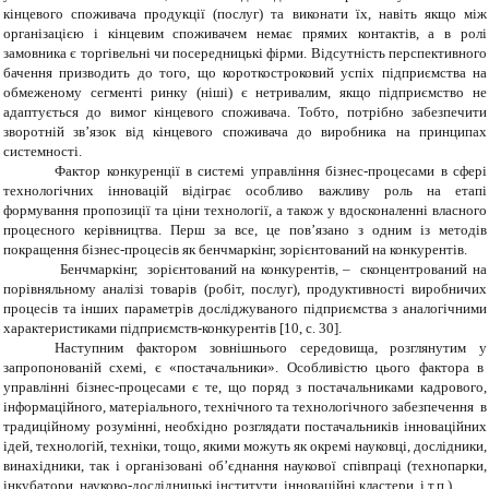
кінцевого споживача продукції (послуг) та виконати їх, навіть якщо між
організацією і кінцевим споживачем немає прямих контактів, а в ролі
замовника є торгівельні чи посередницькі фірми. Відсутність перспективного
бачення призводить до того, що короткостроковий успіх підприємства на
обмеженому сегменті ринку (ніші) є нетривалим, якщо підприємство не
адаптується до вимог кінцевого споживача. Тобто, потрібно забезпечити
зворотній зв’язок від кінцевого споживача до виробника на принципах
системності.
Фактор конкуренції в системі управління бізнес-процесами в сфері
технологічних інновацій відіграє особливо важливу роль на етапі
формування пропозиції та ціни технології, а також у вдосконаленні власного
процесного керівництва. Перш за все, це пов’язано з одним із методів
покращення бізнес-процесів як бенчмаркінг, зорієнтований на конкурентів.
Бенчмаркінг, зорієнтований на конкурентів, – сконцентрований на
порівняльному аналізі товарів (робіт, послуг), продуктивності виробничих
процесів та інших параметрів досліджуваного підприємства з аналогічними
характеристиками підприємств-конкурентів [10, с. 30].
Наступним фактором зовнішнього середовища, розглянутим у
запропонованій схемі, є «постачальники». Особливістю цього фактора в
управлінні бізнес-процесами є те, що поряд з постачальниками кадрового,
інформаційного, матеріального, технічного та технологічного забезпечення в
традиційному розумінні, необхідно розглядати постачальників інноваційних
ідей, технологій, техніки, тощо, якими можуть як окремі науковці, дослідники,
винахідники, так і організовані об’єднання наукової співпраці (технопарки,
інкубатори, науково-дослідницькі інститути, інноваційні кластери, і т.п.).