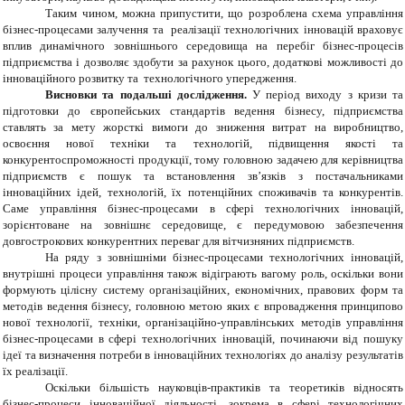
Таким чином, можна припустити, що розроблена схема управління
бізнес-процесами залучення та реалізації технологічних інновацій враховує
вплив динамічного зовнішнього середовища на перебіг бізнес-процесів
підприємства і дозволяє здобути за рахунок цього, додаткові можливості до
інноваційного розвитку та технологічного упередження.
Висновки та подальші дослідження.
У період виходу з кризи та
підготовки до європейських стандартів ведення бізнесу, підприємства
ставлять за мету жорсткі вимоги до зниження витрат на виробництво,
освоєння нової техніки та технологій, підвищення якості та
конкурентоспроможності продукції, тому головною задачею для керівництва
підприємств є пошук та встановлення зв’язків з постачальниками
інноваційних ідей, технологій, їх потенційних споживачів та конкурентів.
Саме управління бізнес-процесами в сфері технологічних інновацій,
зорієнтоване на зовнішнє середовище, є передумовою забезпечення
довгострокових конкурентних переваг для вітчизняних підприємств.
На ряду з зовнішніми бізнес-процесами технологічних інновацій,
внутрішні процеси управління також відіграють вагому роль, оскільки вони
формують цілісну систему організаційних, економічних, правових форм та
методів ведення бізнесу, головною метою яких є впровадження принципово
нової технології, техніки, організаційно-управлінських методів управління
бізнес-процесами в сфері технологічних інновацій, починаючи від пошуку
ідеї та визначення потреби в інноваційних технологіях до аналізу результатів
їх реалізації.
Оскільки більшість науковців-практиків та теоретиків відносять
бізнес-процеси інноваційної діяльності, зокрема в сфері технологічних