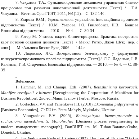
7.
Чекулина Т.А.
,
Ф
ункционирование
механизма управления бизнес-
процессами при развитии инновационной деятельности
[Текст] / Т.А.
Чекулина. -
Вестник ОрелГИЭТ, 2011, №1(15). –
C
. 132-140.
8.
Уварова Ю.М., Удосконалення управління інноваційним процесом
підприємства [Текст] / Ю.М. Уварова, І.О. Гнилобоков, Н.В. Боякова
Економіка підприємства. — 2010. — № 4. — C. 30
-34
.
9.
Ротер М. Учитесь видеть бизнес-процессы. Практика построения
карт потоков создания ценности
[Текст]
/ Майкл Ротер, Джон Шук; [пер. с
англ.].
—
М. :Альпина Бизнес Букс, 2006.
—
144 с.
10.
Ладонько, Л.С. Використання бенчмаркінгу у формуванні
конкурентоспроможного профілю підприємства
[
Текст
]
/ Л.С. Ладонько, І. В.
Калінько, Г. В. Старченко. Економіка підприємства. — 2010. — № 4. — C. 30
-
35
.
References
.
1.
Hammer
,
M.
and Champi,
Dzh. (2007),
Reinzhiniring korporacii:
Manifest revoljucii v biznese
[Reengineering the Corporation: A Manifesto for
Business Revolution], 2nd ed, Mann, Ivanov i Ferber, Moscow, Russia.
2.
Gorlachuk, V.V. and Yanenkova I.H. (2010),
Ekonomika pidpryiemstva
[Business Economics], ChDU im. Petra Mohyly, Mykolaiv
, Ukraine
.
3.
Vinogradova E.V. (2005),
Reinzhynirynh biznes-protsesiv u
suchasnomu menedzhmenti: Monohrafiia
[Business process reengineering in
modern management
: monograph
], DonDUET im. M. Tuhan-Baranovs'koho
,
Donetsk, Ukraine
.
4.
The Verkhovna Rada of Ukraine (20
0
2), The Law of Ukraine
“On the