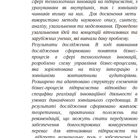
сфері технологічних інновацій на підприємстві, з
урахуванням як внутрішніх, так і зовнішніх
чинників впливу на них.
Для досягнення мети
використано методи наукового опису, синтезу,
аналізу, узагальнення та моделювання.
Проведено
узагальнення ідей та концепцій вітчизняних та
зарубіжних учених, які вивча­ли дану проблему.
Результати дослідження. В ході виконання
дослідження сформовано поняття бізнес-
процесів в сфері технологічних інновацій,
розроблено схему управління бізнес-процесами,
яка зорієнтована на тісну інтеграцію з
зовнішніми контактними аудиторіями.
Розширено та адаптовано структуру елементів
бізнес-процесів підприємства відповідно до
специфіки реалізації інноваційної діяльності в
умовах динамічного зовнішнього середовища. В
результаті дослідження сформовано комплекс
теоретичних, практичних положень та
рекомендацій, що можуть стати передумовою
забезпечення довгострокових конкурентних
переваг для вітчизняних підприємств та
відіграти визначальну роль у забезпеченні їх