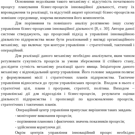
Основними недоліками такого механізму є: відсутність початкового
процесу планування бізнес-процесів інноваційної діяльності, етапу їх
впровадження та реалізації, та відсутній акцент орієнтації бізнес-процесів на
зовнішнє середовище, зокрема визначення його компонентів.
Для порівняння та повнішого аналізу розглянемо іншу схему
управління бізнес-процесами інноваційної діяльності [8, с. 30]. Автори даної
системи стверджують, що процесний підхід в управлінні інноваційною
діяльністю підприємства може бути реалізований у вигляді організаційного
механізму, що включає три контури управління – стратегічний, тактичний і
операційний.
Для реалізації даного механізму необхідно аналізувати, яким чином
регулювати сукупність процесів за умови збереження її стійкого стану,
дослідити сутність механізму реалізації цього явища. Ініціатором даного
механізму є відповідальний центр управління. Його головне завдання полягає
у формулюванні місії і стратегічних планів підприємства. Тактичне
управління відноситься до групи управлінських процесів. Входом в нього є
стратегічні цілі, плани і програми, стратегії, політика. Виходом –
управлінські дії для підрозділів і бізнес-процесів, результати оцінки
діяльності підприємства і пропозиції по вдосконаленню процесів,
стратегічних і тактичних планів.
Операційний центр управління припускає вирішення таких завдань:
-
моніторинг виконання процесів;
-
порівняння планових і фактичних значень показників процесів;
-
здійснення коригуючи дії.
Окрім центрів управління інноваційний процес необхідно