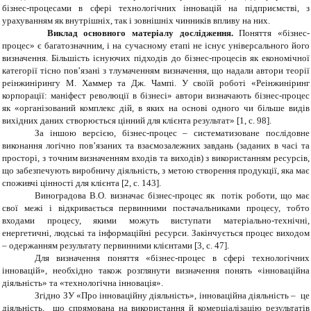
бізнес-процесами в сфері технологічних інновацій на підприємстві, з
урахуванням як внутрішніх, так і зовнішніх чинників впливу на них.
Виклад основного матеріалу дослідження.
Поняття «бізнес-
процес» є багатозначним, і на сучасному етапі не існує універсального його
визначення. Більшість існуючих підходів до бізнес-процесів як економічної
категорії тісно пов’язані з тлумаченням визначення, що надали автори теорії
реінжинірингу М. Хаммер та Дж. Чампі. У своїй роботі «Реінжиніринг
корпорації: маніфест революції в бізнесі» автори визначають бізнес-процес
як «організований комплекс дій, в яких на основі одного чи більше видів
вихідних даних створюється цінний для клієнта результат» [1, с. 98].
За іншою версією, бізнес-процес – систематизоване послідовне
виконання логічно пов’язаних та взаємозалежних завдань (заданих в часі та
просторі, з точним визначенням входів та виходів) з використанням ресурсів,
що забезпечують виробничу діяльність, з метою створення продукції, яка має
споживчі цінності для клієнта [2, с. 143].
Виноградова В.О. визначає бізнес-процес як потік роботи, що має
свої межі і відкривається первинними постачальниками процесу, тобто
входами процесу, якими можуть виступати матеріально-технічні,
енергетичні, людські та інформаційні ресурси. Закінчується процес виходом
– одержанням результату первинними клієнтами [3, с. 47].
Для визначення поняття «бізнес-процес в сфері технологічних
інновацій», необхідно також розглянути визначення понять «інноваційна
діяльність» та «технологічна інновація».
Згідно ЗУ «Про інноваційну діяльність», інноваційна діяльність – це
діяльність, що спрямована на використання й комерціалізацію результатів