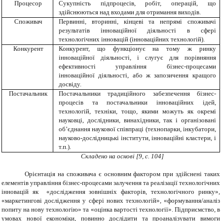
Процесор
Сукупність підпроцесів, робіт, операцій, що
здійснюються над входами для отримання виходів.
Споживач
Первинні, вторинні, кінцеві та непрямі споживачі
результатів інноваційної діяльності в сфері
технологічних інновацій (інноваційних технологій).
Конкурент
Конкурент, що функціонує на тому ж ринку
інноваційної діяльності, і слугує для порівняння
ефективності управління бізнес-процесами
інноваційної діяльності, або ж запозичення кращого
досвіду.
Постачальник
Постачальники традиційного забезпечення бізнес-
процесів та постачальники інноваційних ідей,
технологій, техніки, тощо, якими можуть як окремі
науковці, дослідники, винахідники, так і організовані
об’єднання наукової співпраці (технопарки, інкубатори,
науково-дослідницькі інститути, інноваційні кластери, і
т.п.).
Складено на основі [9, с. 104]
Орієнтація на споживача є основним фактором при здійснені таких
елементів управління бізнес-процесами залучення та реалізації технологічних
інновацій як «дослідження зовнішніх факторів, технологічного ринку»,
«маркетингові дослідження у сфері нових технологій», «формування/аналіз
попиту на нову технологію» та «оцінка вартості технології». Підприємство, в
умовах нової економіки, повинно дослідити та проаналізувати вимоги