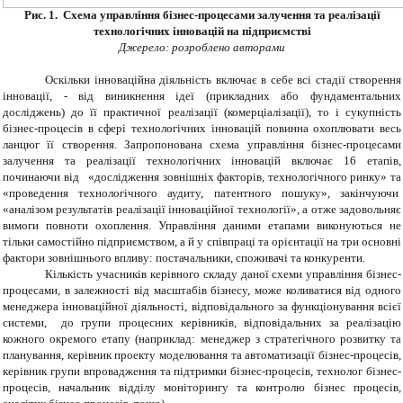
Рис. 1.
Схема управління бізнес-процесами залучення та реалізації
технологічних інновацій на підприємстві
Джерело: розроблено авторами
Оскільки інноваційна діяльність включає в себе всі стадії створення
інновації, - від виникнення ідеї (прикладних або фундаментальних
досліджень) до її практичної реалізації (комерціалізації), то і сукупність
бізнес-процесів в сфері технологічних інновацій повинна охоплювати весь
ланцюг її створення. Запропонована схема управління бізнес-процесами
залучення та реалізації технологічних інновацій включає 16 етапів,
починаючи від «дослідження зовнішніх факторів, технологічного ринку» та
«проведення технологічного аудиту, патентного пошуку», закінчуючи
«аналізом результатів реалізації інноваційної технології», а отже задовольняє
вимоги повноти охоплення. Управління даними етапами виконуються не
тільки самостійно підприємством, а й у співпраці та орієнтації на три основні
фактори зовнішнього впливу: постачальники, споживачі та конкуренти.
Кількість учасників керівного складу даної схеми управління бізнес-
процесами, в залежності від масштабів бізнесу, може коливатися від одного
менеджера інноваційної діяльності, відповідального за функціонування всієї
системи, до групи процесних керівників, відповідальних за реалізацію
кожного окремого етапу (наприклад: менеджер з стратегічного розвитку та
планування, керівник проекту моделювання та автоматизації бізнес-процесів,
керівник групи впровадження та підтримки бізнес-процесів, технолог бізнес-
процесів, начальник відділу моніторингу та контролю бізнес процесів,