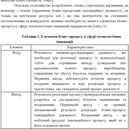
аналітик бізнес-процесів, тощо).
Оскільки особливістю розробленої схеми є орієнтація керівників, на
кожному з етапів управління бізнес-процесами інноваційної діяльності, не
тільки на внутрішні ресурси, але і на такі контрагенти як споживачі,
постачальники та конкуренти, виникає необхідність зміни в елементах бізнес-
процесу в сфері технологічних інновацій підприємства (табл. 1):
Таблиця 1. Елементи бізнес-процесу в сфері технологічних
інновацій
Елемент
Характеристика
Вхід
Результати науково-дослідницької діяльності, які
необхідні для реалізації процесу їх комерціалізації,
тобто для отримання виходу (створення або
вдосконалення нового процесу виробництва,
управління чи збуту). Існують первинні та вторинні.
Первинні входи забезпечують початок процесу, а
вторинні виникають в ході реалізації процесу у
підсистемах, що складають даний процес діяльності.
Вихід
Результати реалізації процесу (комерціалізація наукових
розробок та досліджень). Існують первинними та
вторинними. Первинний вихід – це прямий,
запланований результат реалізації бізнес-процесу
інноваційної діяльності. Вторинний вихід – це
побічний продукт інноваційного процесу, який не є
його головною метою.