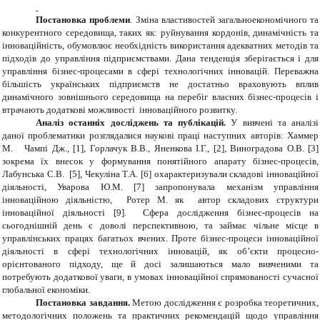
Постановка проблеми
. Зміна властивостей загальноекономічного та
конкурентного середовища, таких як: руйнування кордонів, динамічність та
інноваційність, обумовлює необхідність використання адекватних методів та
підходів до управління підприємствами. Дана тенденція зберігається і для
управління бізнес-процесами в сфері технологічних інновацій. Переважна
більшість українських підприємств не достатньо враховують вплив
динамічного зовнішнього середовища на перебіг власних бізнес-процесів і
втрачають додаткові можливості інноваційного розвитку.
Аналіз останніх досліджень та публікацій.
У вивчені та аналізі
даної проблематики розглядалися наукові праці наступних авторів: Хаммер
М. Чампі Дж., [1], Горлачук В.В., Яненкова І.Г., [2], Виноградова О.В. [3]
зокрема їх внесок у формування понятійного апарату бізнес-процесів,
Лабунська С.В. [5], Чекуліна Т.А. [6] охарактеризували складові інноваційної
діяльності, Уварова Ю.М. [7] запропонувала механізм управління
інноваційною діяльністю, Ротер М. як автор складових структури
інноваційної діяльності [9]. Сфера дослідження бізнес-процесів на
сьогоднішній день є доволі перспективною, та займає чільне місце в
управлінських працях багатьох вчених. Проте бізнес-процеси інноваційної
діяльності в сфері технологічних інновацій, як об’єкти процесно-
орієнтованого підходу, ще й досі залишаються мало вивченими та
потребують додаткової уваги, в умовах інноваційної спрямованості сучасної
глобальної економіки.
Постановка завдання.
Метою дослідження є розробка теоретичних,
методологічних положень та практичних рекомендацій щодо управління