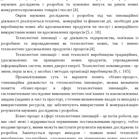
наукових досліджень і розробок та зумовлює випуск на ринок нових
конкурентоспроможних товарів і послуг [4].
Окрім наукових досліджень і розробок під час інноваційної
діяльності реалізуються технічні, комерційні та фінансові дії, необхідні для
виробництва нових або вдосконалених продуктів чи послуг і комерційного
використання нових чи вдосконалених процесів [5, с. 18].
Технологічні інновації
– це діяльність підприємства, пов'язана із
розробкою та впровадженням як технологічно нових, так і значно
технологічно удосконалених продуктів і процесів [4].
Технологічні інновації – нові технології виробництва традиційних,
удосконалених чи принципово нових продуктів, упровадження
інформаційних систем, нових джерел енергії. Технологічні нововведення – це
зміни, перш за все, у засобах і методах організації виробництва [6, с. 165].
Проаналізувавши суть та варіанти понять «бізнес-процес»,
«інноваційна діяльність» та «технологічна інновація», можна визначити
поняття «бізнес-процес в сфері технологічних інновацій», як
систематизоване послідовне виконання логічно пов’язаних та взаємозалежних
завдань (заданих в часі та просторі, з точним визначенням входів та виходів) з
використанням ресурсів, що забезпечують використання й комерціалізацію
результатів наукових досліджень і розробок.
Бізнес-процес в сфері технологічних інновацій – це потік роботи, що
має свої межі і відкривається первинними постачальниками процесу, тобто
входами процесу, якими можуть виступати результати наукових досліджень та
розробок. Закінчується процес виходом – появою нової технології
виробництва традиційних, удосконалених чи принципово нових продуктів,