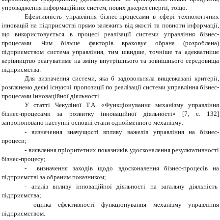
упровадження інформаційних систем, нових джерел енергії, тощо.
Ефективність управління бізнес-процесами в сфері технологічних
інновацій на підприємстві прямо залежить від якості та повноти інформації,
що використовується в процесі реалізації системи управління бізнес-
процесами. Чим більше факторів враховує обрана (розроблена)
підприємством система управління, тим швидше, точніше та адекватніше
керівництво реагуватиме на зміну внутрішнього та зовнішнього середовища
підприємства.
Для визначення системи, яка б задовольняла вищевказані критерії,
розглянемо деякі існуючі пропозиції по реалізації системи управління бізнес-
процесами інноваційної діяльності.
У статті Чекуліної Т.А. «Функціонування механізму управління
бізнес-процесами за розвитку інноваційної діяльності» [7, с. 132]
запропоновано наступні основні етапи однойменного механізму:
-
визначення значущості впливу важелів управління на бізнес-
процеси;
-
виявлення пріоритетних показників удосконалення результативності
бізнес-процесу;
-
визначення заходів щодо вдосконалення бізнес-процесів на
підприємстві за обраним показником;
-
аналіз впливу інноваційної діяльності на загальну діяльність
підприємства;
-
оцінка ефективності функціонування механізму управління
підприємством.