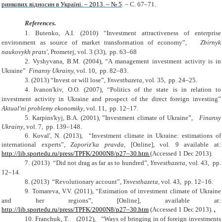
ринкових відносин в Україні. – 2013. – № 5
. – С. 67–71.
References.
1.
Butenko, A.I. (2010) “Investment attractiveness of enterprise
environment as source of market transformation of economy”,
Zbirnyk
naukovykh prats'
, Prometej, vol. 3 (33), pp. 63–68
2.
Vyshyvana, B.M. (2004), “A management investment activity is in
Ukraine”
Finansy Ukrainy,
vol. 10, pp. 82–83.
3.
(2013) “Invest or will lose”,
Ynvesthazeta,
vol. 35, pp. 24–25.
4.
Ivanon'kiv, O.O. (2007), “Politics of the state is in relation to
investment activity in Ukraine and prospect of the direct foreign investing”
Aktual'ni problemy ekonomiky
, vol. 11, pp. 12–17.
5.
Karpins'kyj
,
B.A.
(2001), ”
Investment climate of Ukraine
”
,
Finansy
Ukrainy
, vol. 7, pp. 139–148.
6.
Koval', N. (2013), “Investment climate in Ukraine: estimations of
international experts”,
Zaporiz'ka pravda,
[Online],
vol. 9 available at:
http://lib.sportedu.ru/press/TPFK/2000N8/p27–30.htm
(Accessed 1 Dec 2013).
7.
(2013) “Did not drag as far as to hundred”,
Ynvesthazeta,
vol. 43, pp.
12–14.
8.
(2013) “Revolutionary account”,
Ynvesthazeta,
vol. 43, pp. 12–16.
9.
Tomareva, V.V. (2011), “Estimation of investment climate of Ukraine
and her regions”,
[Online],
available at:
http://lib.sportedu.ru/press/TPFK/2000N8/p27–30.htm
(Accessed 1 Dec 2013).
,
10.
Franchuk, T. (2012), “Ways of bringing in of foreign investments