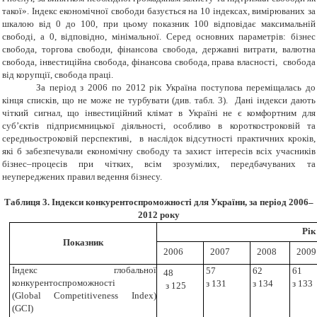
такої». Індекс економічної свободи базується на 10 індексах, вимірюваних за
шкалою від 0 до 100, при цьому показник 100 відповідає максимальній
свободі, а 0, відповідно, мінімальної. Серед основних параметрів: бізнес
свобода, торгова свободи, фінансова свобода, державні витрати, валютна
свобода, інвестиційна свобода, фінансова свобода, права власності, свобода
від корупції, свобода праці.
За період з 2006 по 2012 рік Україна поступова переміщалась до
кінця списків, що не може не турбувати (див. табл. 3). Дані індекси дають
чіткий сигнал, що інвестиційний клімат в Україні не є комфортним для
суб’єктів підприємницької діяльності, особливо в короткостроковій та
середньостроковій перспективі, в наслідок відсутності практичних кроків,
які б забезпечували економічну свободу та захист інтересів всіх учасників
бізнес–процесів при чітких, всім зрозумілих, передбачуваних та
неупереджених правил ведення бізнесу.
Таблиця 3. Індекси конкурентоспроможності для України, за період 2006–
2012 року
Рік
Показник
2006
2007
2008
2009
Індекс глобальної
57
62
61
48
конкурентоспроможності
з 131
з 134
з 133
з 125
(
Global
Competitiveness Index
)
(
GCI
)