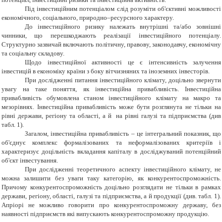
Під інвестиційним потенціалом слід розуміти об'єктивні можливості
економічного, соціального, природно–ресурсного характеру.
До інвестиційного ризику належать внутрішні та/або зовнішні
чинники, що перешкоджають реалізації інвестиційного потенціалу.
Структурно зазвичай включають політичну, правову, законодавчу, економічну
та соціальну складову.
Щодо інвестиційної активності це є інтенсивність залучення
інвестицій в економіку країни з боку вітчизняних та іноземних інвесторів.
При дослідженні питання інвестиційного клімату, доцільно звернути
увагу на таке поняття, як інвестиційна привабливість. Інвестиційна
привабливість обумовлена станом інвестиційного клімату на макро та
мезорівнях. Інвестиційна привабливість може бути розглянута не тільки на
рівні держави, регіону та області, а й на рівні галузі та підприємства (див
табл. 1).
Загалом, інвестиційна привабливість – це інтегральний показник, що
об'єднує комплекс формалізованих та неформалізованих критеріїв і
характеризує доцільність вкладання капіталу в досліджуваний потенційний
об'єкт інвестування.
При дослідженні теоретичного аспекту інвестиційного клімату, не
можна залишити без уваги таку категорію, як конкурентоспроможність.
Причому конкурентоспроможність доцільно розглядати не тільки в рамках
держави, регіону, області, галузі та підприємства, а й продукції (див. табл. 1).
Апріорі не можливо говорити про конкурентоспроможну державу, без
наявності підприємств які випускають конкурентоспроможну продукцію.