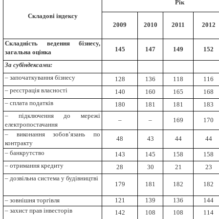
Рік
Складові індексу
2009
2010
2011
2012
Складність ведення бізнесу,
145
147
149
152
загальна оцінка
За субіндексами:
– започаткування бізнесу
128
136
118
116
– реєстрація власності
140
160
165
168
– сплата податків
180
181
181
183
– підключення до мережі
–
–
169
170
електропостачання
– виконання зобов’язань по
48
43
44
44
контракту
– банкрутство
143
145
158
158
– отримання кредиту
28
30
21
23
– дозвільна система у будівництві
179
181
182
182
– зовнішня торгівля
121
139
136
144
– захист прав інвесторів
142
108
108
114