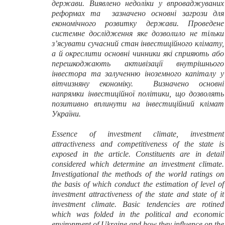
держави. Виявлено недоліки у впроваджуваних
реформах та зазначено основні загрози для
економічного розвитку держави. Проведене
системне дослідження яке дозволило не тільки
з’ясувати сучасний стан інвестиційного клімату,
а й окреслити основні чинники які сприяють або
перешкоджають активізації внутрішнього
інвестора та залученню іноземного капіталу у
вітчизняну економіку. Визначено основні
напрямки інвестиційної політики, що дозволять
позитивно вплинути на інвестиційний клімат
України.
Essence of investment climate, investment
attractiveness and competitiveness of the state is
exposed in the article. Constituents are in detail
considered which determine an investment climate.
Investigational the methods of the world ratings on
the basis of which conduct the estimation of level of
investment attractiveness of the state and state of it
investment climate. Basic tendencies are rotined
which was folded in the political and economic
environment of Ukraine and how they influence on the