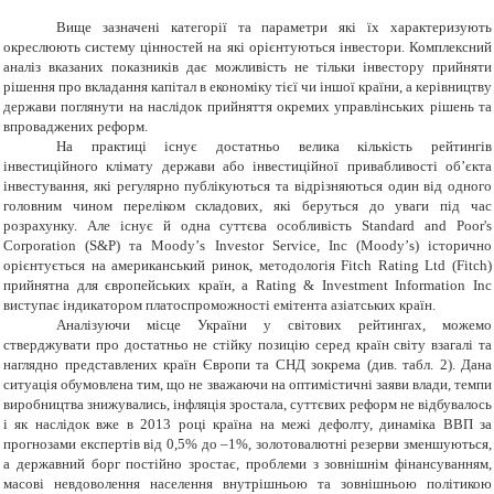
Вище зазначені категорії та параметри які їх характеризують
окреслюють систему цінностей на які орієнтуються інвестори. Комплексний
аналіз вказаних показників дає можливість не тільки інвестору прийняти
рішення про вкладання капітал в економіку тієї чи іншої країни, а керівництву
держави поглянути на наслідок прийняття окремих управлінських рішень та
впроваджених реформ.
На практиці існує достатньо велика кількість рейтингів
інвестиційного клімату держави або інвестиційної привабливості об’єкта
інвестування, які регулярно публікуються та відрізняються один від одного
головним чином переліком складових, які беруться до уваги під час
розрахунку. Але існує й одна суттєва особливість
Standard and Poor
'
s
Corporation
(
S
&
P
) та
Moody
’
s Investor Service
,
Inc
(
Moody
’
s
) історично
орієнтується на американський ринок, методологія
Fitch Rating Ltd
(
Fitch
)
прийнятна для європейських країн, а
Rating
&
Investment Information Inc
виступає індикатором платоспроможності емітента азіатських країн.
Аналізуючи місце України у світових рейтингах, можемо
стверджувати про достатньо не стійку позицію серед країн світу взагалі та
наглядно представлених країн Європи та СНД зокрема (див. табл. 2). Дана
ситуація обумовлена тим, що не зважаючи на оптимістичні заяви влади, темпи
виробництва знижувались, інфляція зростала, суттєвих реформ не відбувалось
і як наслідок вже в 2013 році країна на межі дефолту, динаміка ВВП за
прогнозами експертів від 0,5% до –1%, золотовалютні резерви зменшуються,
а державний борг постійно зростає, проблеми з зовнішнім фінансуванням,
масові невдоволення населення внутрішньою та зовнішньою політикою