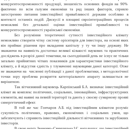
конкурентоспроможності продукції, зношеність основних фондів на 90%
фактично по всім галузям економіки та ряд інших факторів, сприяло
загостренню питання інвестиційної привабливості держави особливо в
контексті останніх подій. Дискусії в площині євроінтеграційних процесів
неможливі без детальної оцінки інвестиційної привабливості та
конкурентоспроможності української економіки.
Без розуміння теоретичної сутності інвестиційного клімату
неможливо створити чітку систему орієнтирів для інвестора, на основі яких
він приймає рішення про вкладання капіталу у ту чи іншу державу. Не
зважаючи на наявність достатньо великої кількості наукових та практичних
досліджень в розрізі даної тематики, на сьогоднішній день не існує не тільки
загально прийнятних чітких показників для характеристики інвестиційного
клімату, а й відсутня єдність у тлумаченні науковцями даної категорії. Отже
не зважаючи на численні публікації з даної проблематики, з методологічної
точки зору проблема розкриття категоріального апарату залишається не
вирішеною.
Так вітчизняний науковець Карпінський Б.А. визначає інвестиційний
клімат як комплекс політичних, соціальних, інноваційних, інфраструктурних
елементів, які наявні на певній території та дають у своєму сумарному прояві
синергетичний ефект.
В той же час Гончаров А.Б. під інвестиційним кліматом розуміє
сукупність політичних, правових, економічних і соціальних умов, що
забезпечують і сприяють інвестиційній діяльності вітчизняних та зарубіжних
інвесторів.
В свою чергу Іваненко–Свинцицька І.Є. наголошує, що інвестиційний