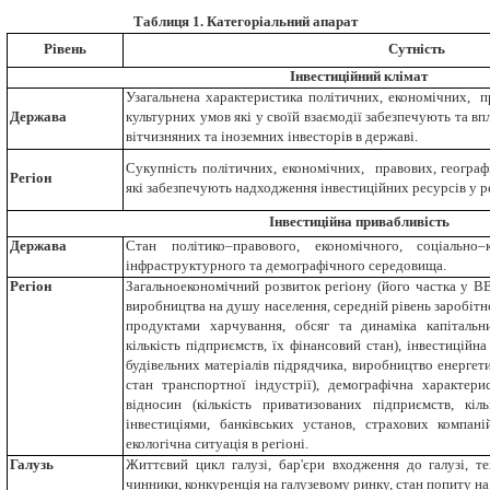
Таблиця 1. Категоріальний апарат
Рівень
Сутність
Інвестиційний клімат
Узагальнена характеристика політичних, економічних, п
Держава
культурних умов які у своїй взаємодії забезпечують та вп
вітчизняних та іноземних інвесторів в державі.
Сукупність
політичних, економічних, правових, географ
Регіон
які забезпечують надходження інвестиційних ресурсів у р
Інвестиційна привабливість
Держава
Стан політико–правового, економічного, соціально–к
інфраструктурного та демографічного середовища.
Регіон
Загальноекономічний розвиток регіону (його частка у В
виробництва на душу населення, середній рівень заробітн
продуктами харчування, обсяг та динаміка капітальн
кількість підприємств, їх фінансовий стан), інвестиційна
будівельних матеріалів підрядчика, виробництво енергет
стан транспортної індустрії), демографічна характери
відносин (кількість приватизованих підприємств, кіл
інвестиціями, банківських установ, страхових компані
екологічна ситуація в регіоні.
Галузь
Життєвий цикл галузі, бар'єри входження до галузі, те
чинники, конкуренція на галузевому ринку, стан попиту на 