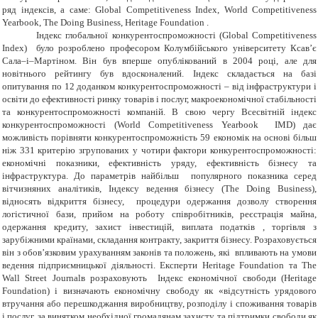
ряд індексів, а саме:
Global
Competitiveness
Index
,
World Competitiveness
Yearbook
,
The Doing Business
,
Heritage Foundation
.
Індекс глобальної конкурентоспроможності (Global Competitiveness
Index) було розроблено професором Колумбійського університету Ксав’є
Сала–і–Мартіном. Він був вперше опублікований в 2004 році, але для
новітнього рейтингу був вдосконалений. Індекс складається на базі
опитування по 12 доданком конкурентоспроможності – від інфраструктури і
освіти до ефективності ринку товарів і послуг, макроекономічної стабільності
та конкурентоспроможності компаній. В свою чергу Всесвітній індекс
конкурентоспроможності (World Competitiveness Yearbook IMD) дає
можливість порівняти конкурентоспроможність 59 економік на основі більш
ніж 331 критерію згрупованих у чотири фактори конкурентоспроможності:
економічні показники, ефективність уряду, ефективність бізнесу та
інфраструктура. До параметрів найбільш популярного показника серед
вітчизняних аналітиків, Індексу ведення бізнесу (The Doing Business),
відносять відкриття бізнесу, процедури одержання дозволу створення
логістичної бази, прийом на роботу співробітників, реєстрація майна,
одержання кредиту, захист інвестицій, виплата податків , торгівля з
зарубіжними країнами, складання контракту, закриття бізнесу. Розраховується
він з обов’язковим урахуванням законів та положень, які впливають на умови
ведення підприємницької діяльності. Експерти Heritage Foundation та The
Wall Street Journalв розраховують Індекс економічної свободи (Heritage
Foundation) і визначають економічну свободу як «відсутність урядового
втручання або перешкоджання виробництву, розподілу і споживання товарів
і послуг, за винятком необхідної громадянам захисту та підтримки свободи як