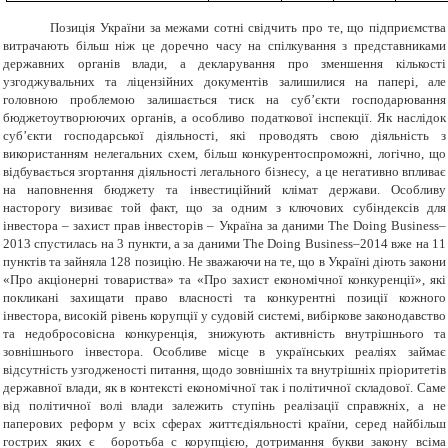
Позиція України за межами сотні свідчить про те, що підприємства
витрачають більш ніж це доречно часу на спілкування з представниками
державних органів влади, а декларування про зменшення кількості
узгоджувальних та ліцензійних документів залишилися на папері, але
головною проблемою залишається тиск на суб’єкти господарювання
бюджетоутворюючих органів, а особливо податкової інспекції. Як наслідок
суб’єкти господарської діяльності, які проводять свою діяльність з
використанням нелегальних схем, більш конкурентоспроможні, логічно, що
відбувається згортання діяльності легального бізнесу, а це негативно впливає
на наповнення бюджету та інвестиційний клімат держави. Особливу
насторогу визиває той факт, що за одним з ключових субіндексів для
інвестора – захист прав інвесторів – Україна за даними
The Doing Business
–
2013 спустилась на 3 пункти, а за даними
The
Doing Business
–2014 вже на 11
пунктів та зайняла 128 позицію. Не зважаючи на те, що в Україні діють закони
«Про акціонерні товариства» та «Про захист економічної конкуренції», які
покликані захищати право власності та конкурентні позиції кожного
інвестора, високій рівень корупції у судовій системі, вибіркове законодавство
та недобросовісна конкуренція, знижують активність внутрішнього та
зовнішнього інвестора. Особливе місце в українських реаліях займає
відсутність узгодженості питання, щодо зовнішніх та внутрішніх пріоритетів
державної влади, як в контексті економічної так і політичної складової.
Саме
від політичної волі влади залежить ступінь реалізації справжніх, а не
паперових реформ у всіх сферах життєдіяльності країни, серед найбільш
гострих яких є боротьба с корупцією, дотримання букви закону всіма