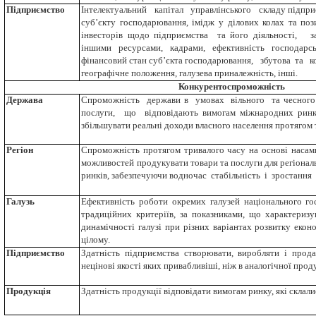
Підприємство
Інтелектуальний капітал управлінського складу підпр
суб’єкту господарювання, імідж у ділових колах та поз
інвесторів щодо підприємства та його діяльності, з
іншими ресурсами, кадрами, ефективність господарськ
фінансовий стан суб’єкта господарювання, збутова та к
географічне положення, галузева приналежність, інші.
Конкурентоспроможність
Держава
Спроможність держави в умовах вільного та чесног
послуги, що відповідають вимогам міжнародних ринкі
збільшувати реальні доходи власного населення протягом 
Регіон
Спроможність протягом тривалого часу на основі насам
можливостей продукувати товари та послуги для регіональ
ринків, забезпечуючи водночас стабільність і зростання 
Галузь
Ефективність роботи окремих галузей національного го
традиційних критеріїв, за показниками, що характериз
динамічності галузі при різних варіантах розвитку еконо
цілому.
Підприємство
Здатність підприємства створювати, виробляти і прода
нецінові якості яких привабливіші, ніж в аналогічної прод
Продукція
Здатність продукції відповідати вимогам ринку, які склали