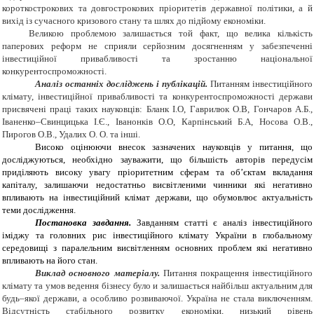
короткострокових та довгострокових пріоритетів державної політики, а й
вихід із сучасного кризового стану та шлях до підйому економіки.
Великою проблемою залишається той факт, що велика кількість
паперових реформ не сприяли серйозним досягненням у забезпеченні
інвестиційної привабливості та зростанню національної
конкурентоспроможності.
Аналіз останніх досліджень і публікацій.
Питанням інвестиційного
клімату, інвестиційної привабливості та конкурентоспроможності держави
присвячені праці таких науковців: Бланк І.О, Гаврилюк О.В,
Гончаров А.Б.,
Іваненко–Свинцицька І.Є., Іванонків О.О, Карпінський Б.А, Носова О.В.,
Пирогов О.В., Удалих О. О. та інші.
Високо оцінюючи внесок зазначених науковців у питання, що
досліджуються, необхідно зауважити, що більшість авторів передусім
приділяють високу увагу пріоритетним сферам та об’єктам вкладання
капіталу, залишаючи недостатньо висвітленими чинники які негативно
впливають на інвестиційний клімат держави, що обумовлює актуальність
теми дослідження.
Постановка завдання.
Завданням статті є аналіз інвестиційного
іміджу та головних рис інвестиційного клімату України в глобальному
середовищі з паралельним висвітленням основних проблем які негативно
впливають на його стан.
Виклад основного матеріалу.
Питання покращення інвестиційного
клімату та умов ведення бізнесу було и залишається найбільш актуальним для
будь–якої держави, а особливо розвиваючої. Україна не стала виключенням.
Відсутність стабільного розвитку економіки, низький рівень