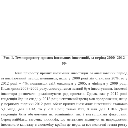
Рис. 1. Темп приросту прямих іноземних інвестицій, за період 2000–2012
рр.
Темп приросту прямих іноземних інвестицій за аналізований період
за аналізований період зменшився, якщо у 2000 році він становив 20%, то у
2012 році – 4%, показавши свій максимум у 2005, а мінімум у 2009 році.
Після кризи 2008–2009 року, спостерігався певний бум інвестування, іноземні
інвестори розпочали реалізовувати ряд проектів. Однак, вже у 2012 році
тенденція йде на спад і у 2013 році негативний тренд мав продовження, якщо
у першому півріччі 2012 році обсяг прямих іноземних інвестицій становив
5,1 млрд. дол. США, то у 2013 році тільки 855, 8 млн. дол. США. Дана
тенденція була обумовлена як зовнішніми так і внутрішніми факторами.
Серед найбільш вагомих чинників, що негативно вплинули на надходження
іноземного капіталу в економіку країни це перш за все незначні темпи росту