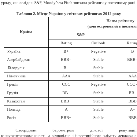
уряду, як наслідок
S
&
P
,
Moody
’
s
та Fitch знизили рейтинги у поточному році.
Таблиця 2. Місце України у світових рейтингах 2012 року
Назва рейтингу
(довгостроковий в іноземні
Країна
S&P
Rating
Outlook
Ratin
Україна
B+
Negative
B
Азербайджан
BBB–
Stable
BBB
Білорусія
B–
Stable
– –
Німеччина
AAA
Stable
AAA
Греція
CCC
Negative
CCC 
Грузія
BB–
Stable
BB–
Казахстан
BBB+
Stable
BBB
Польща
A
Stable
A–
Росія
BBB+
Stable
BBB
Своєрідним барометром ділової репутації,
конкурентоспроможності, а відповідно і інвестиційного клімату держави є