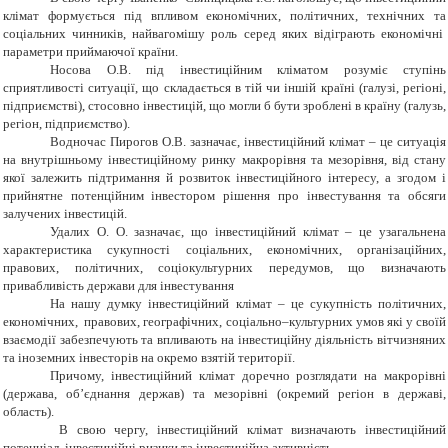
клімат формується під впливом економічних, політичних, технічних та
соціальних чинників, найвагомішу роль серед яких відіграють економічні
параметри приймаючої країни.
Носова О.В. під інвестиційним кліматом розуміє ступінь
сприятливості ситуації, що складається в тій чи іншій країні (галузі, регіоні,
підприємстві), стосовно інвестицій, що могли б бути зроблені в країну (галузь,
регіон, підприємство).
Водночас Пирогов О.В. зазначає, інвестиційний клімат – це ситуація
на внутрішньому інвестиційному ринку макрорівня та мезорівня, від стану
якої залежить підтримання й розвиток інвестиційного інтересу, а згодом і
прийнятне потенційним інвестором рішення про інвестування та обсяги
залучених інвестицій.
Удалих О. О. зазначає, що інвестиційний клімат – це узагальнена
характеристика сукупності соціальних, економічних, організаційних,
правових, політичних, соціокультурних передумов, що визначають
привабливість держави для інвестування
На нашу думку інвестиційний клімат – це сукупність політичних,
економічних, правових, географічних, соціально–культурних умов які у своїй
взаємодії забезпечують та впливають на інвестиційну діяльність вітчизняних
та іноземних інвесторів на окремо взятій території.
Причому, інвестиційний клімат доречно розглядати на макрорівні
(держава, об’єднання держав) та мезорівні (окремий регіон в державі,
область).
В свою чергу, інвестиційний клімат визначають інвестиційний
потенціал, інвестиційні ризики та інвестиційна активність.