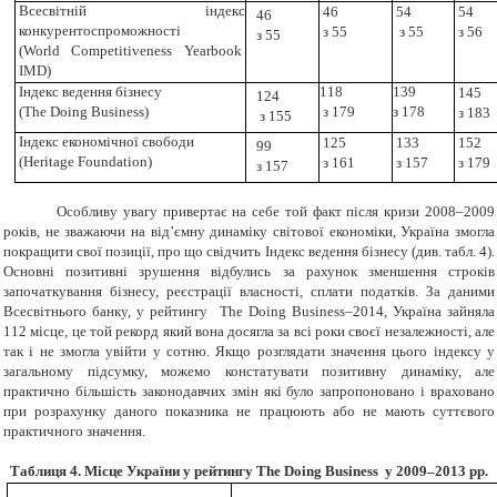
Всесвітній індекс
46
54
54
46
конкурентоспроможності
з 55
з 55
з 56
з 55
(
World
Competitiveness Yearbook
IMD
)
Індекс ведення бізнесу
118
139
145
124
(The Doing Business)
з 179
з 178
з
183
з 155
Індекс економічної свободи
125
133
152
99
(Heritage Foundation)
з 161
з 157
з 179
з 157
Особливу увагу привертає на себе той факт після кризи 2008–2009
років, не зважаючи на від’ємну динаміку світової економіки, Україна змогла
покращити свої позиції, про що свідчить Індекс ведення бізнесу (див. табл. 4).
Основні позитивні зрушення відбулись за рахунок зменшення строків
започаткування бізнесу, реєстрації власності, сплати податків. За даними
Всесвітнього банку, у рейтингу
The Doing Business
–2014, Україна зайняла
112 місце, це той рекорд який вона досягла за всі роки своєї незалежності, але
так і не змогла увійти у сотню. Якщо розглядати значення цього індексу у
загальному підсумку, можемо констатувати позитивну динаміку, але
практично більшість законодавчих змін які було запропоновано і враховано
при розрахунку даного показника не працюють або не мають суттєвого
практичного значення.
Таблиця 4. Місце України у рейтингу
The
Doing Business у 2009–2013 рр.