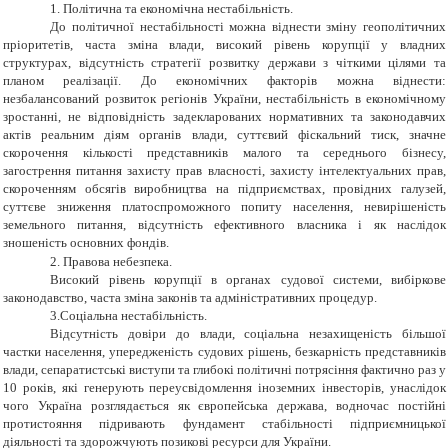
1.
Політична та економічна нестабільність.
До політичної нестабільності можна віднести зміну геополітичних
пріоритетів, часта зміна влади, високий рівень корупції у владних
структурах, відсутність стратегії розвитку держави з чіткими цілями та
планом реалізації. До економічних факторів можна віднести:
незбалансований розвиток регіонів України, нестабільність в економічному
зростанні, не відповідність задекларованих нормативних та законодавчих
актів реальним діям органів влади, суттєвий фіскальний тиск, значне
скорочення кількості представників малого та середнього бізнесу,
загострення питання захисту прав власності, захисту інтелектуальних прав,
скороченням обсягів виробництва на підприємствах, провідних галузей,
суттєве зниження платоспроможного попиту населення, невирішеність
земельного питання, відсутність ефективного власника і як наслідок
зношеність основних фондів.
2.
Правова небезпека.
Високий рівень корупції в органах судової системи, вибіркове
законодавство, часта зміна законів та адміністративних процедур.
3.Соціальна нестабільність.
Відсутність довіри до влади, соціальна незахищеність більшої
частки населення, упередженість судових рішень, безкарність представників
влади, сепаратистські виступи та глибокі політичні потрясіння фактично раз у
10 років, які генерують переусвідомлення іноземних інвесторів, унаслідок
чого Україна розглядається як європейська держава, водночас постійні
протистояння підривають фундамент стабільності підприємницької
діяльності та здорожчують позикові ресурси для України.