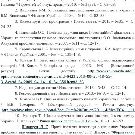
Павлова // Прометей :зб. наук. праць. – 2010. – № 3 (33). – С. 63–68.
2.
Вишивана Б.М. Управління інвестиційною діяльністю в Україні /
Б.М. Вишивана // Фінанси України. – 2004. – №10 – С. 82–88.
3.
Инвестируй или проиграешь / Инвестгазета. – 2013.– №35. – С.
24–25.
4.
Іваноньків О.О. Політика держави щодо інвестиційної діяльності в
Україні та перспективи прямого іноземного інвестування / О.О. Іваноньків //
Актуальні проблеми економіки. – 2007. – №11 – С. 12–17.
5.
Карпінський Б.А. Інвестиційний клімат України / Б.А. Карпінський
// Фінанси України. – 2001. – №7 – С. 139–148.
6.
Коваль Н. Інвестиційний клімат в Україні: оцінки міжнародних
експертів / Н. Коваль // Запорізька правда
. –
2013
. –
№9. – [Електронний
ресурс]. – Режим доступу:
http://www.zp–pravda.info/?
option=com_content&view=article&id=6423:2013–09–25–18–55–
31&catid=34:2009–04–14–10–24–35&Itemid=63
.
7.
Не дотянули до сотни / Инвестгазета – 2013.– №43. – С. 12–14.
8.
Революционный счет / Инвестгазета – 2013.– №48. – С. 12–16.
9.
Томарева В.В. Оцінка інвестиційного клімату України та її регіонів
/ В.В. Томарева // [Електронний ресурс]. – Режим доступу:
http
://
archive
.
nbuv
.
gov
.
ua
/
portal
/
Soc
_
Gum
%20/
Dtr
_
ep
/2011_4/
files
/
EC
411_11
10.
Франчук Т. Шляхи залучення іноземних інвестицій в економіку
України/ Т. Франчук //
Ринок цінних паперів. – 2012. – № 10
. – С. 47–53.
11.
Шморгун, Л. Г.
Прямі іноземні інвестиції в економіку України:
проблеми залучення та галузевого спрямування/ Л. Г. Шморгун //
Формування