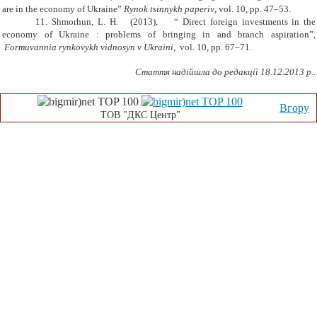
are in the economy of Ukraine”
Rynok tsinnykh paperiv
, vol. 10, pp. 47–53.
11.
Shmorhun, L. H.
(2013),
“
Direct foreign investments in the
economy of Ukraine : problems of bringing in and branch aspiration”,
Formuvannia rynkovykh vidnosyn v Ukraini
,
vol
. 10,
pp
. 67–71.
Стаття надійшла до редакції 18.12.2013 р..
Вгору
ТОВ "ДКС Центр"