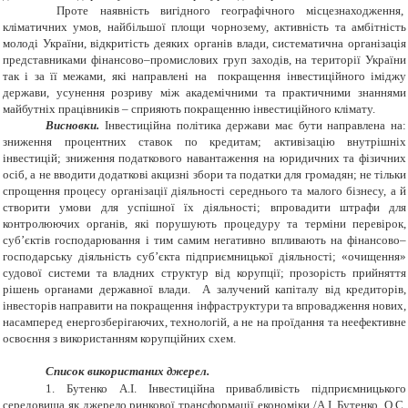
Проте наявність вигідного географічного місцезнаходження,
кліматичних умов, найбільшої площи чорнозему, активність та амбітність
молоді України, відкритість деяких органів влади, систематична організація
представниками фінансово–промислових груп заходів, на території України
так і за її межами, які направлені на покращення інвестиційного іміджу
держави, усунення розриву між академічними та практичними знаннями
майбутніх працівників – сприяють покращенню інвестиційного клімату.
Висновки.
Інвестиційна політика держави має бути направлена на:
зниження процентних ставок по кредитам; активізацію внутрішніх
інвестицій; зниження податкового навантаження на юридичних та фізичних
осіб, а не вводити додаткові акцизні збори та податки для громадян; не тільки
спрощення процесу організації діяльності середнього та малого бізнесу, а й
створити умови для успішної їх діяльності; впровадити штрафи для
контролюючих органів, які порушують процедуру та терміни перевірок,
суб’єктів господарювання і тим самим негативно впливають на фінансово–
господарську діяльність суб’єкта підприємницької діяльності; «очищення»
судової системи та владних структур від корупції; прозорість прийняття
рішень органами державної влади. А залучений капіталу від кредиторів,
інвесторів направити на покращення інфраструктури та впровадження нових,
насамперед енергозберігаючих, технологій, а не на проїдання та неефективне
освоєння з використанням корупційних схем.
Список використаних джерел.
1.
Бутенко А.І. Інвестиційна привабливість підприємницького
середовища як джерело ринкової трансформації економіки /А.І. Бутенко, О.С.