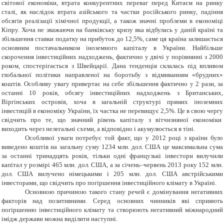
світової економіки, втрата конкурентних переваг перед Китаєм на ринку
сталі, як наслідок втрата азійського та частки російського ринку, падіння
обсягів реалізації хімічної продукції, а також значні проблеми в економіці
Кіпру. Хоча не зважаючи на банківську кризу яка відбулась у даній країні та
збільшення ставки податку на прибуток до 12,5%, саме ця країна залишається
основним постачальником іноземного капіталу в України. Найбільше
скорочення інвестиційних надходжень, фактично у двічі у порівнянні з 2000
роком, спостерігається з Швейцарії. Дана тенденція склалась під впливом
глобальної політики направленої на боротьбу з відмиванням «брудних»
коштів. Особливу увагу привертає на себе збільшення фактично у 2 рази, за
останні 10 років, обсягу інвестиційних надходжень з Британських,
Віргінських островів, хоча в загальній структурі прямих іноземних
інвестицій в економіку України, їх частка не перевищує 2,5%. Це в свою чергу
свідчить про те, що значний рівень капіталу з вітчизняної економіки
виходить через нелегальні схеми, а відповідно і акумулюється в тіні.
Особливої уваги потребує той факт, що у 2012 році з країни було
виведено коштів на загальну суму 1234 млн. дол. США це максимальна сума
за останні тринадцять років, тільки одні французькі інвестори вилучили
капітал у розмірі 465 млн. дол. США, а за січень–червень 2013 року 152 млн.
дол. США вилучено німецькими і 205 млн. дол. США австрійськими
інвесторами, що свідчить про погіршення інвестиційного клімату в Україні.
Основною причиною такого стану речей є домінування негативних
факторів над позитивними. Серед основних чинників які сприяють
погіршенню інвестиційного клімату та створюють негативний міжнародний
імідж держави можна виділити наступні.