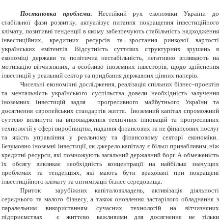
Постановка проблеми
.
Нестійкий рух економіки України до
стабільної фази розвитку, актуалізує питання покращення інвестиційного
клімату, позитивні тенденції в якому забезпечують стабільність надходження
інвестиційних, кредитних ресурсів та зростання ринкової вартості
українських емітентів. Відсутність суттєвих структурних зрушень в
економіці держави та політична нестабільність, негативно впливають на
мотивацію вітчизняних, а особливо іноземних інвесторів, щодо здійснення
інвестицій у реальний сектор та придбання державних цінних паперів.
Чисельні економічні дослідження, реалізація спільних бізнес–проектів
та ментальність українського суспільства довели необхідність залучення
іноземних інвестицій задля прогресивного майбутнього України та
досягнення європейських стандартів життя. Іноземний капітал спроможний
суттєво вплинути на впровадження технічних інновацій та прогресивних
технологій у сфері виробництва, надання фінансових та не фінансових послуг
та якість управління у реальному та фінансовому секторі економіки.
Безумовно іноземні інвестиції, як джерело капіталу є більш привабливим, ніж
кредитні ресурси, які помножують загальний державний борг. А обмеженість
їх обсягу викликає необхідність концентрації на найбільш значущих
проблемах та тенденціях, які мають бути враховані при покращені
інвестиційного клімату та оптимізації бізнес середовища.
Приток зарубіжних капіталовкладень, активізація діяльності
середнього та малого бізнесу, а також оновлення застарілого обладнання з
паралельним використанням сучасних технологій на вітчизняних
підприємствах є життєво важливими для досягнення не тільки