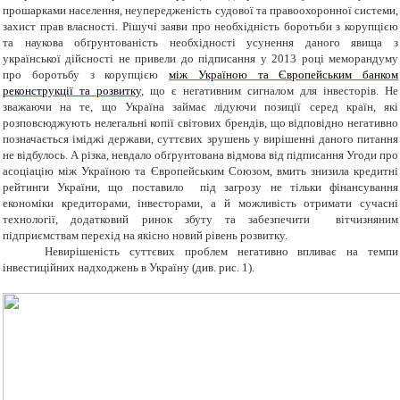
прошарками населення, неупередженість судової та правоохоронної системи,
захист прав власності. Рішучі заяви про необхідність боротьби з корупцією
та наукова обґрунтованість необхідності усунення даного явища з
української дійсності не привели до підписання у 2013 році меморандуму
про боротьбу з корупцією
між Україною та Європейським банком
реконструкції та розвитку
, що є негативним сигналом для інвесторів. Не
зважаючи на те, що Україна займає лідуючи позиції серед країн, які
розповсюджують нелегальні копії світових брендів, що відповідно негативно
позначається іміджі держави, суттєвих зрушень у вирішенні даного питання
не відбулось. А різка, невдало обґрунтована відмова від підписання Угоди про
асоціацію між Україною та Європейським Союзом, вмить знизила кредитні
рейтинги України, що поставило під загрозу не тільки фінансування
економіки кредиторами, інвесторами, а й можливість отримати сучасні
технології, додатковий ринок збуту та забезпечити вітчизняним
підприємствам перехід на якісно новий рівень розвитку.
Невирішеність суттєвих проблем негативно впливає на темпи
інвестиційних надходжень в Україну (див. рис. 1).