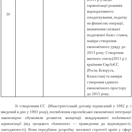
гармонізації режимів
корпоративного
IV
оподаткування, податку
на фінансові операції,
визначення спільної
податкової бази і ставок,
наміри створення
економічного уряду до
2013 року. Створення
митного союзу(2011 р.)
країнами ЄврАзЄС
(Росія, Білорусь,
Казахстан) та наміри
створення єдиного
економічного простору
до 2015 року.
Зі створенням ЄС (Маастрихтський договір підписаний у 1992 р. і
введений в дію у 1993 році), поглиблення європейської економічної інтеграції
закономірно обумовили розвиток концепції міждержавної
податкової
гармонізації
(від грецького «
harmoni
а» ― приведення до відповідності,
злагодженості). Вона передбачає розробку загальної стратегії країн у сфері