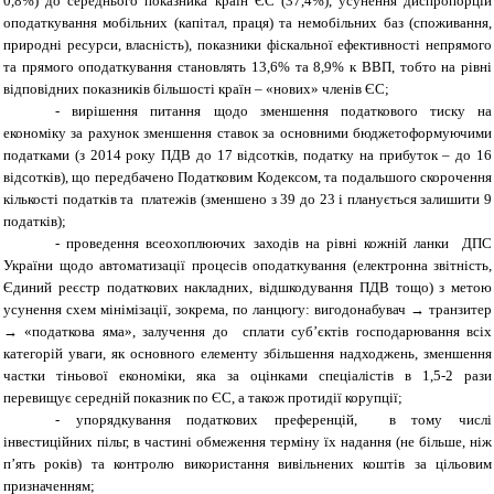
0,8%) до середнього показника країн ЄС (37,4%), усунення диспропорцій
оподаткування мобільних (капітал, праця) та немобільних баз (споживання,
природні ресурси, власність), показники фіскальної ефективності непрямого
та прямого оподаткування становлять 13,6% та 8,9% к ВВП, тобто на рівні
відповідних показників більшості країн – «нових» членів ЄС;
- вирішення питання щодо зменшення податкового тиску на
економіку за рахунок зменшення ставок за основними бюджетоформуючими
податками (з 2014 року ПДВ до 17 відсотків, податку на прибуток – до 16
відсотків), що передбачено Податковим Кодексом, та подальшого скорочення
кількості податків та платежів (зменшено з 39 до 23 і планується залишити 9
податків);
- проведення всеохоплюючих заходів на рівні кожній ланки ДПС
України щодо автоматизації процесів оподаткування (електронна звітність,
Єдиний реєстр податкових накладних, відшкодування ПДВ тощо) з метою
усунення схем мінімізації, зокрема, по ланцюгу: вигодонабувач
→
транзитер
→
«податкова яма», залучення до сплати суб’єктів господарювання всіх
категорій уваги, як основного елементу збільшення надходжень, зменшення
частки тіньової економіки, яка за оцінками спеціалістів в 1,5-2 рази
перевищує середній показник по ЄС, а також протидії корупції;
- упорядкування податкових преференцій, в тому числі
інвестиційних пільг, в частині обмеження терміну їх надання (не більше, ніж
п’ять років) та контролю використання вивільнених коштів за цільовим
призначенням;