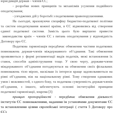
юрисдикцій держав – членів ЄС;
-
розробки нових принципів та механізмів усунення подвійного
оподаткування;
-
узгоджених дій у боротьбі з податковими правопорушеннями.
На сьогодні, враховуючи специфіку бюджетно-податкової політики
та систем оподаткування кожної країни, в ЄС відмовились від створення
єдиної податкової системи. Замість цього було вирішено привести
законодавства країн – членів ЄС з питань оподаткування у відповідність
Договору про ЄС.
Податкова гармонізація передбачає обмеження частини податкових
повноважень держав-членів міждержавного об’єднання. Такі обмеження
проявляються у формі регламентації видів податків, межі встановлення їх
ставок, способів адміністрування тощо. У свою чергу, держави-члени
міждержавного об’єднання погоджуються на обмеження своїх фіскальних
повноважень тією мірою, наскільки їх інтереси краще задовольняються на
рівні об’єднання, ніж на національному рівні. Тому створення однакових
умов і можливостей, з одного боку, та податкова суверенність держав-членів
об’єднання, з іншого, забезпечують основні інституційні принципи
податкової гармонізації, зокрема [3]:
принцип пропорційності
- передбачає обмеження діяльності
інститутів ЄС повноваженнями, наданими їм установчими документами ЄС
та встановленими цілями європейської інтеграції ( стаття 5 Договору про
ЄС);