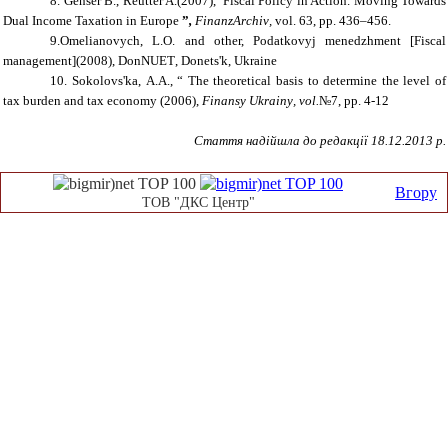
8.
Genser B., Reutter A.
(2007),
“
Fiscal Policy in Action. Moving Towards
Dual Income Taxation in Europe
”
,
FinanzArchiv
,
vol
.
63, pp. 436–456.
9
.Omelianovych
,
L.O.
and other,
Podatkovyj menedzhment
[Fiscal
management](2008),
DonNUET
,
Donets'k
, Ukraine
10
. Sokolovs'ka
,
A.
A., “
The theoretical basis to determine the level of
tax burden and tax economy
(2006),
Finansy Ukrainy
, vol.
№7
, pp.
4-12
Стаття надійшла до редакції 18.12.2013 р.
Вгору
ТОВ "ДКС Центр"