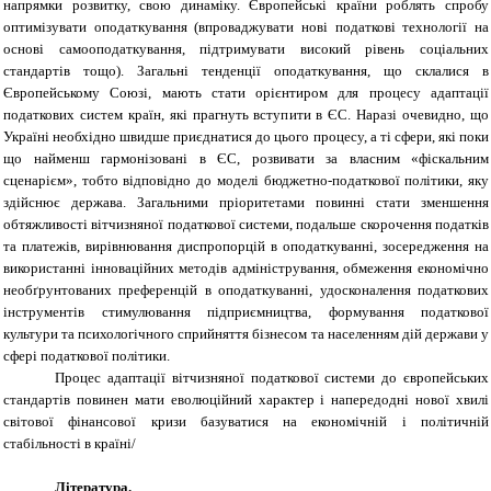
напрямки розвитку, свою динаміку. Європейські країни роблять спробу
оптимізувати оподаткування (впроваджувати нові податкові технології на
основі самооподаткування, підтримувати високий рівень соціальних
стандартів тощо). Загальні тенденції оподаткування, що склалися в
Європейському Союзі, мають стати орієнтиром для процесу адаптації
податкових систем країн, які прагнуть вступити в ЄС. Наразі очевидно, що
Україні необхідно швидше приєднатися до цього процесу, а ті сфери, які поки
що найменш гармонізовані в ЄС, розвивати за власним «фіскальним
сценарієм», тобто відповідно до моделі бюджетно-податкової політики, яку
здійснює держава. Загальними пріоритетами повинні стати зменшення
обтяжливості вітчизняної податкової системи, подальше скорочення податків
та платежів, вирівнювання диспропорцій в оподаткуванні, зосередження на
використанні інноваційних методів адміністрування, обмеження економічно
необґрунтованих преференцій в оподаткуванні, удосконалення податкових
інструментів стимулювання підприємництва, формування податкової
культури та психологічного сприйняття бізнесом та населенням дій держави у
сфері податкової політики.
Процес адаптації вітчизняної податкової системи до європейських
стандартів повинен мати еволюційний характер і напередодні нової хвилі
світової фінансової кризи базуватися на економічній і політичній
стабільності в країні/
Література.