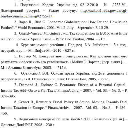
1. Податковий Кодекс України від 02.12.2010 № 2755-VI.-
[Електронний ресурс]. – Режим доступу:
http://zakon1.rada.gov.ua/cgi-
bin/laws/main.cgi?nreg=2755-17
2. R
a
jan
R., B
ird
G. Economic Globalization: How Far and How Much
Further? // World Economics. 2001. Vol. 2. July – September
, P. 16-29.
3
.
Girard
–Vasseur M., Guieze J.–L. Tax competition in EU15: what is the
reality? / Ecoweek. Special Issue. – Paris: BNP Paribas, 2004. – 21 p.
4. Курс экономики: учебник / Под ред. Б.А. Райзберга. - 5-е изд.,
перераб. и доп. - М.: Инфра-М. - 2010. - 627 с.
.
5.
Портер М. Конкурентное преимущество: Как достичь высокого
результата и обеспечить его устойчивость / Майкл Е. Портер ; [пер. с англ.]. —
М. : Альпина Бизнес букс, 2005. — 715 с.
6.
Ортинський В.Л. Основи права України, вид.2-ге, доповнене і
перероблене / В.Л. Ортинський.
- Львів: Оріяна-Нова, 2005. - 368 с.
7.
Diamond J., Zodrow G. Economic Effects of a Personal Capital–
Income Tax Add–On to a Flat Tax // FinanzArchiv. – 2007. – Vol. 63. – No. 3. – P.
374–395.
8.
Genser B., Reutter A. Fiscal Policy in Action. Moving Towards Dual
Income Taxation in Europe // FinanzArchiv. – 2007.– Vol. 63. – No. 3. – P. 436–
456.
9
.
Податковий менеджмент: навч. посіб./ Л.О. Омелянович [та ін.]. -
Донецьк: ДонНУЕТ, 2008. - 230 с.