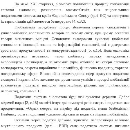
На межі
XXI
сторіччя, в умовах поглиблення процесу глобалізації
світової економіки, розширення взаємозв’язків між національними
податковими системами країн Європейського Союзу (далі ЄС) та поступова
їх гармонізація здійснюються безперервно [4, с.32].
Глобалізація передбачає процес зближення переваг споживачів і
універсалізацію асортименту товарів по всьому світу, при цьому всесвітні
товари витісняють місцеві. Основними складовими сучасної глобальної
економіки є інновації, знання та інформаційні технології, які є джерелами
зростання продуктивності та конкурентоздатності [5, с.15]. Нова економіка
організовується переважно через глобальну мережу менеджменту,
виробництва і розподілу, а не окремих фірм, охоплює всі сфери світового
господарства, зокрема виробничо-інноваційну, фінансово-кредитну, торгово-
посередницьку сфери. В кожній із вищезгаданих сфер присутня податкова
складова і надзвичайно важливо для досягнення успіхів в процесі глобалізації
враховувати податкові наслідки інтеграційних рішень, що приймаються,
наприклад, країнами ЄС.
Податкова система є основою будь-якої сучасної держави. Добре
відомий вираз [2, с.18] «в світі існує дві неминучі речі: смерть і податки» має
продовження: «Однак смерть, на відміну від податків, менш безболісна».
Неабияку роль в подоланні ухиляння від сплати податків зіграла глобалізація.
Оскільки через податки держава здійснює перерозподіл валового
внутрішнього продукту (далі - ВВП) саме податкова система визначає