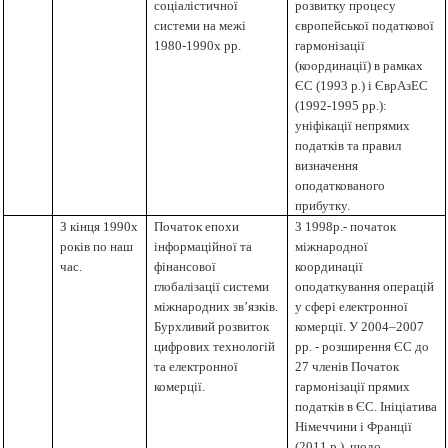
соціалістичної
розвитку процесу
системи на межі
європейської податкової
1980-1990х рр.
гармонізації
(координації) в рамках
ЄС (1993 р.) і ЄврАзЕС
(1992-1995 рр.):
уніфікації непрямих
податків та правил
визначення
оподаткованого
прибутку.
З кінця 1990х
Початок епохи
З 1998р.- початок
років по наш
інформаційної та
міжнародної
час.
фінансової
координації
глобалізації системи
оподаткування операцій
міжнародних зв’язків.
у сфері електронної
Бурхливий розвиток
комерції
.
У 2004–2007
цифрових технологій
рр. - розширення ЄС до
та електронної
27 членів Початок
комерції.
гармонізації прямих
податків в ЄС. Ініціатива
Німеччини і Франції
(2011 р.), щодо