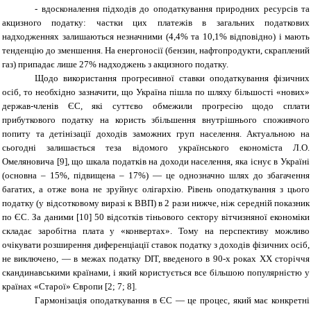
- вдосконалення підходів до оподаткування природних ресурсів та
акцизного податку: частки цих платежів в загальних податкових
надходженнях залишаються незначними (4,4% та 10,1% відповідно) і мають
тенденцію до зменшення. На енергоносії (бензин, нафтопродукти, скраплений
газ) припадає лише 27% надходжень з акцизного податку.
Щодо використання прогресивної ставки оподаткування фізичних
осіб, то необхідно зазначити, що Україна пішла по шляху більшості «нових»
держав-членів ЄС, які суттєво обмежили прогресію щодо сплати
прибуткового податку на користь збільшення внутрішнього споживчого
попиту та детінізації доходів заможних груп населення. Актуальною на
сьогодні залишається теза відомого українського економіста Л.О.
Омеляновича [9], що шкала податків на доходи населення, яка існує в Україні
(основна – 15%, підвищена – 17%) ― це однозначно шлях до збагачення
багатих, а отже вона не зруйнує олігархію. Рівень оподаткування з цього
податку (у відсотковому виразі к ВВП) в 2 рази нижче, ніж середній показник
по ЄС. За даними [10] 50 відсотків тіньового сектору вітчизняної економіки
складає заробітна плата у «конвертах». Тому на перспективу можливо
очікувати розширення диференціації ставок податку з доходів фізичних осіб,
не виключено, ― в межах податку
D
ІТ, введеного в 90-х роках ХХ сторіччя
скандинавськими країнами, і який користується все більшою популярністю у
країнах «Старої» Європи [
2; 7; 8
].
Гармонізація оподаткування в ЄС ― це процес, який має конкретні