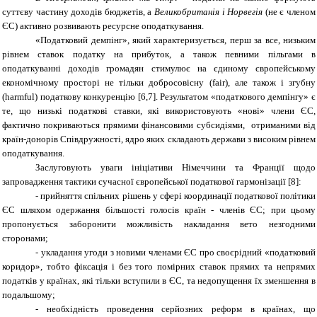
суттєву частину доходів бюджетів, а
Великобританія і Норвегія
(не є членом
ЄС) активно розвивають ресурсне оподаткування
.
«Податковий демпінг», який характеризується, перш за все, низьким
рівнем ставок податку на прибуток, а також певними пільгами в
оподаткуванні доходів громадян стимулює на єдиному європейському
економічному просторі не тільки добросовісну (
fair
), але також і згубну
(
harmful
) податкову конкуренцію [6,7]. Результатом «податкового демпінгу» є
те, що низькі податкові ставки, які використовують «нові» члени ЄС,
фактично покриваються прямими фінансовими субсидіями, отриманими від
країн-донорів Співдружності, ядро яких складають держави з високим рівнем
оподаткування.
Заслуговують уваги ініціативи Німеччини та Франції щодо
запровадження тактики сучасної європейської податкової гармонізації [8]:
-
прийняття спільних рішень у сфері координації податкової політики
ЄС шляхом одержання більшості голосів країн - членів ЄС; при цьому
пропонується заборонити можливість накладання вето незгодними
сторонами;
- укладання угоди з новими членами ЄС про своєрідний «податковий
коридор», тобто фіксація і без того помірних ставок прямих та непрямих
податків у країнах, які тільки вступили в ЄС, та недопущення їх зменшення в
подальшому;
- необхідність проведення серйозних реформ в країнах, що