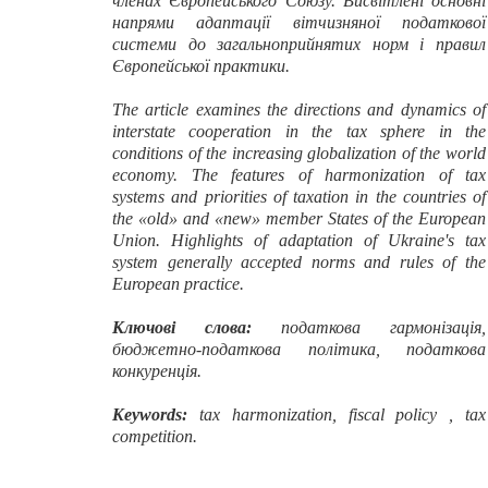
членах Європейського Союзу. Висвітлені основні
напрями адаптації вітчизняної податкової
системи до загальноприйнятих норм і правил
Європейської практики.
The article examines the directions and dynamics of
interstate cooperation in the tax sphere in the
conditions of the increasing globalization of the world
economy. The features of harmonization of tax
systems and priorities of taxation in the countries of
the «old» and «new» member States of the European
Union. Highlights of adaptation of Ukraine's tax
system generally accepted norms and rules of the
European practice.
Ключові слова:
податкова
гармонізація,
бюджетно-податкова політика, податкова
конкуренція.
Keywords:
tax harmonization, fiscal policy , tax
competition.