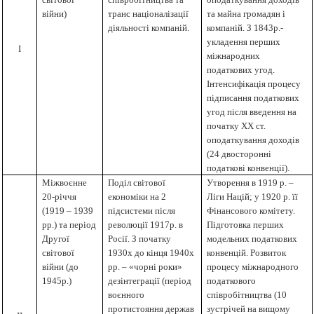
війни)
транс націоналізації
та майна громадян і
діяльності компаній.
компаній. З 1843р.-
укладення перших
I
міжнародних
податкових угод.
Інтенсифікація процесу
підписання податкових
угод після введення на
початку
XX
ст.
оподаткування доходів
(24 двосторонні
податкові конвенції).
Міжвоєнне
Поділ світової
Утворення в 1919 р. –
20-річчя
економіки на 2
Ліги Націй; у 1920 р. її
(1919 – 1939
підсистеми після
Фінансового комітету.
рр.) та період
революції 1917р. в
Підготовка перших
Другої
Росії. З початку
модельних податкових
світової
1930х до кінця 1940х
конвенцій. Розвиток
війни (до
рр. – «чорні роки»
процесу міжнародного
1945р.)
дезінтеграції (період
податкового
воєнного
співробітництва (10
протистояння держав
зу
c
трічей на вищому