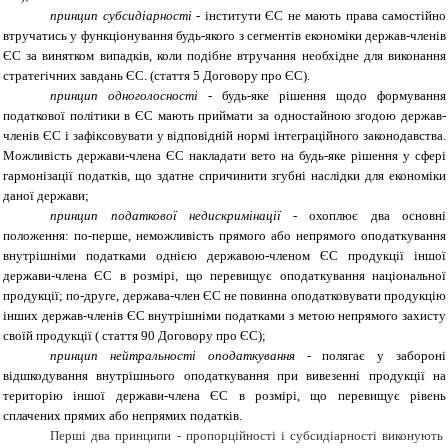
принцип субсидіарності
- інститути ЄС не мають права самостійно
втручатись у функціонування будь-якого з сегментів економіки держав-членів
ЄС за винятком випадків, коли подібне втручання необхідне для виконання
стратегічних завдань ЄС. (стаття 5 Договору про ЄС).
принцип одноголосності
- будь-яке рішення щодо формування
податкової політики в ЄС мають приймати за одностайною згодою держав-
членів ЄС і зафіксовувати у відповідній нормі інтеграційного законодавства.
Можливість держави-члена ЄС накладати вето на будь-яке рішення у сфері
гармонізації податків, що здатне спричинити згубні наслідки для економіки
даної держави;
принцип податкової недискримінації
- охоплює два основні
положення: по-перше, неможливість прямого або непрямого оподаткування
внутрішніми податками однією державою-членом ЄС продукції іншої
держави-члена ЄС в розмірі, що перевищує оподаткування національної
продукції; по-друге, держава-член ЄС не повинна оподатковувати продукцію
інших держав-членів ЄС внутрішніми податками з метою непрямого захисту
своїй продукції ( стаття 90 Договору про ЄС);
принцип нейтральності оподаткування
- полягає у забороні
відшкодування внутрішнього оподаткування при вивезенні продукції на
територію іншої держави-члена ЄС в розмірі, що перевищує рівень
сплачених прямих або непрямих податків.
Перші два принципи - пропорційності і субсидіарності виконують