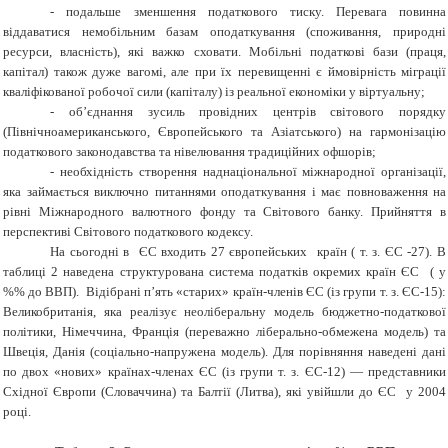
-
подальше зменшення податкового тиску. Перевага повинна
віддаватися немобільним базам оподаткування (споживання, природні
ресурси, власність), які важко сховати. Мобільні податкові бази (праця,
капітал) також дуже вагомі, але при їх перевищенні є ймовірність міграції
кваліфікованої робочої сили (капіталу) із реальної економіки у віртуальну;
-
об’єднання зусиль провідних центрів світового порядку
(Північноамериканського, Європейського та Азіатського) на гармонізацію
податкового законодавства та нівелювання традиційних офшорів;
-
необхідність створення наднаціональної міжнародної організації,
яка займається виключно питаннями оподаткування і має повноваження на
рівні Міжнародного валютного фонду та Світового банку. Прийняття в
перспективі Світового податкового кодексу.
На сьогодні в ЄС входить 27 європейських країн ( т. з. ЄС -27). В
таблиці 2 наведена структурована система податків окремих країн ЄС ( у
%% до ВВП). Відібрані п’ять «старих» країн-членів ЄС (із групи т. з. ЄС-15):
Великобританія, яка реалізує неоліберальну модель бюджетно-податкової
політики, Німеччина, Франція (переважно ліберально-обмежена модель) та
Швеція, Данія (соціально-напружена модель). Для порівняння наведені дані
по двох «нових» країнах-членах ЄС (із групи т. з. ЄС-12) ― представники
Східної Європи (Словаччина) та Балтії (Литва), які увійшли до ЄС у 2004
році.