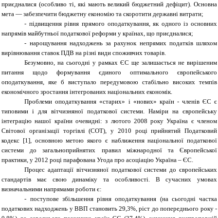
приєдналися (особливо ті, які мають великий бюджетний дефіцит). Основна
мета ― забезпечити бюджетну економію та скоротити державні витрати;
- підвищення рівня прямого оподаткування, як одного із основних
напрямів майбутньої податкової реформи у країнах, що приєдналися;
- нарощування надходжень за рахунок непрямих податків шляхом
вирівнювання ставок ПДВ на різні види споживчих товарів.
Безумовно, на сьогодні у рамках ЄС ще залишається не вирішеним
питання щодо формування єдиного оптимального європейського
оподаткування, яке б виступало передумовою стабільно високих темпів
економічного зростання інтегрованих національних економік.
Проблеми оподаткування «старих» і «нових» країн - членів ЄС є
типовими і для вітчизняної податкової системи. Наміри на європейську
інтеграцію нашої країни очевидні: з лютого 2008 року Україна є членом
Світової організації торгівлі (СОТ), у 2010 році прийнятий Податковий
кодекс [1], основною метою якого є наближення національної податкової
системи до загальноприйнятих правил міжнародної та Європейської
практики, у 2012 році парафована Угода про асоціацію Україна – ЄС.
Процес адаптації вітчизняної податкової системи до європейських
стандартів має свою динаміку та особливості. В сучасних умовах
визначальними напрямами роботи є:
- поступове збільшення рівня оподаткування (на сьогодні частка
податкових надходжень у ВВП становить 29,3%, ріст до попереднього року -