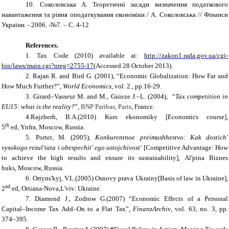
10.
Соколовська А. Теоретичні засади визначення податкового
навантаження та рівня оподаткування економіки / А. Соколовська // Фінанси
України. - 2006. -№7. – С. 4-12
Reference
s
.
1.
Tax Code (
2010
) available at
:
http://zakon1.rada.gov.ua/cgi-
bin/laws/main.cgi?nreg=2755-17
(Accessed 28 October 2013).
2.
R
a
jan
R.
and
B
ird
G.
(2001),
“
Economic Globalization: How Far and
How Much Further?
”,
World Economics
, vol
. 2
., pp.16-29.
3.
Girard
–Vasseur M.
and
M., Guieze J.–L.
(2004), “
Tax competition in
EU15: what is the reality?
”,
BNP Paribas, Paris
, France.
4
.Rajzberh
,
B.A.
(2010)
Kurs ekonom
i
ky
[Economics course],
th
5
ed,
Ynfra
,
M
oscow, Russia.
5
.
Porter
,
M.
(2005),
Konkurentnoe preimushhestvo: Kak dostich'
vysokogo rezul'tata i obespechit' ego ustojchivost'
[
Competitive Advantage:
How
to achieve the
high results
and
ensure its sustainability
],
Al'pina Biznes
buks,
Moscow, Russia.
6
. Ortyns'kyj
,
V.L.
(2005)
Osnovy prava Ukrainy
[Basis of law in Ukraine],
nd
2
ed,
Oriiana-Nova
,L
'viv
.
Ukraine.
7.
Diamond J., Zodrow G.
(2007)
“
Economic Effects of a Personal
Capital–Income Tax Add–On to a Flat Tax
”,
FinanzArchiv
,
v
ol. 63
,
n
o. 3
, pp.
374–395.