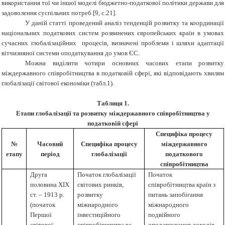
використання тої чи іншої моделі бюджетно-податкової політики держави для
задоволення суспільних потреб [9, с.21].
У даній статті проведений аналіз тенденцій розвитку та координації
національних податкових систем розвинених європейських країн в умовах
сучасних глобалізаційних процесів, визначені проблеми і шляхи адаптації
вітчизняної системи оподаткування до умов ЄС.
Можна виділити чотири основних часових етапи розвитку
міждержавного співробітництва в податковій сфері, які відповідають хвилям
глобалізації світової економіки (табл.1).
Таблиця 1.
Етапи глобалізації та розвитку міждержавного співробітництва у
податковій сфері
Специфіка процесу
№
Часовий
Специфіка процесу
міждержавного
етапу
період
глобалізації
податкового
співробітництва
Друга
Початок глобалізації
Початок
половина
XIX
світових ринків,
співробітництва країн з
ст. – 1913 р.
розвитку
питань запобігання
(початок
міжнародного
міжнародного
Першої
інвестиційного
подвійного
світової
співробітництва та
оподаткування доходів