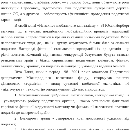
роль «вмонтованих стабілізаторів», ― з одного боку, вони обмежують роль
інституцій Євросоюзу, відстоюючи тим податковий суверенітет держав-
членів ЄС, а з другого – забезпечують ефективність проведення податкової
гармонізації.
В своїй книзі «На захист глобального капіталізму » [3] Юхан Норберг
зазначає, що в умовах поглиблення глобалізаційних процесів, корпорації
необов’язково «перемістяться в країни із самими низькими податками. Вони
направляються туди, де, на їх думку, отримують більше благ за сплачені
податки». Насправді, фізичний стан активів корпорації і їх юрисдикція – це
різні поняття. Компанії під тиском конкуренції безумовно будуть ставати
резидентами країн з більш сприятливим податковим кліматом, фізично
залишаючись у країнах, які надають їм найкращі умови для ведення бізнесу.
Віто Танці, який в період 1981-2001 років очолював Податковий
департамент Міжнародного валютного фонду, сформував поняття
фінансових «термітів», - явищ сучасної глобальної економіки, які
«підточують» технологію оподаткування. До них відносяться:
1.
Інтернет-торгівля цифровими технологіями, електронна комерція
- ускладнюють роботу податкових органів,
–
важко встановити факт такої
торгівлі за фізичної відсутності магазину чи фіскальної належності платника
податків до конкретної країни;
2.
Електронні гроші
- створюють нові можливості ухиляння від
податків;
3.
Міждержавні трансакції
всередині фірми і
трансфертне