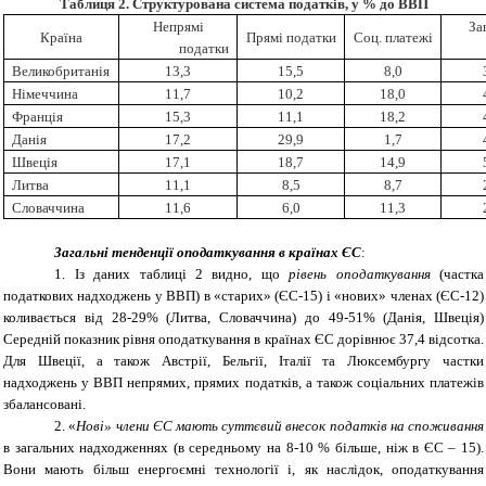
Таблиця 2. Структурована система податків, у % до ВВП
Непрямі
За
Країна
Прямі податки
Соц. платежі
податки
Великобританія
13,3
15,5
8,0
Німеччина
11,7
10,2
18,0
Франція
15,3
11,1
18,2
Данія
17,2
29,9
1,7
Швеція
17,1
18,7
14,9
Литва
11,1
8,5
8,7
Словаччина
11,6
6,0
11,3
Загальні тенденції оподаткування в країнах ЄС
:
1. Із даних таблиці 2 видно, що
рівень оподаткування
(частка
податкових надходжень у ВВП) в «старих» (ЄС-15) і «нових» членах (ЄС-12)
коливається від 28-29% (Литва, Словаччина) до 49-51% (Данія, Швеція)
Середній показник рівня оподаткування в країнах ЄС дорівнює 37,4 відсотка.
Для Швеції, а також Австрії, Бельгії, Італії та Люксембургу частки
надходжень у ВВП непрямих, прямих податків, а також соціальних платежів
збалансовані.
2. «
Нові» члени ЄС мають суттєвий внесок податків на споживання
в загальних надходженнях (в середньому на 8-10 % більше, ніж в ЄС – 15).
Вони мають більш енергоємні технології і, як наслідок, оподаткування