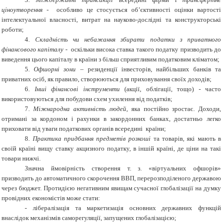
ціноутворення -
особливо це стосується об’єктивності оцінки вартості
інтелектуальної власності, витрат на науково-дослідні та конструкторські
роботи;
4.
Складність чи небажання збирати податки з приватного
фінансового капіталу -
оскільки висока ставка такого податку призводить до
виведення цього капіталу в країни з більш сприятливим податковим кліматом;
5.
Офшорні зони –
резиденції інвесторів, найбільших банків та
приватних осіб, як правило, створюються для приховування своїх доходів;
6.
Інші фінансові інструменти
(акції, облігації, тощо) - часто
використовуються для побудови схем ухилення від податків;
7.
Міжнародна активність людей
, яка постійно зростає. Доходи,
отримані за кордоном і рахунки в закордонних банках, достатньо легко
приховати від уваги податкових органів всередині країни
;
8.
Практика придбання предметів розкоші
та товарів, які мають в
своїй країні вищу ставку акцизного податку, в іншій країні, де ціни на такі
товари нижчі.
Значна ймовірність створення т. з. «віртуальних офшорів»
призводить до автоматичного скорочення ВВП, перерозподіленого державою
через бюджет. Протидією негативним явищам сучасної глобалізації на думку
провідних економістів може стати:
-
лібералізація та маркетизація основних державних функцій
внаслідок механізмів саморегуляції, запущених глобалізацією;