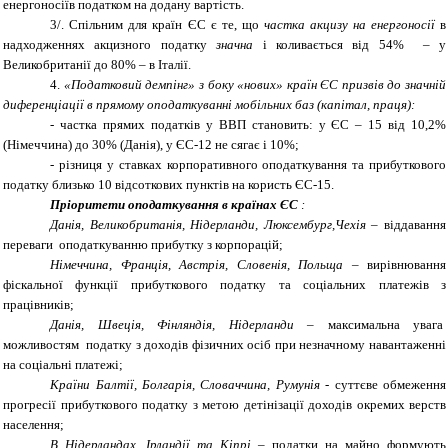
енергоносіїв податком на додану вартість.
3/. Спільним для країн ЄС є те, що
частка акцизу на енергоносії
в
надходженнях акцизного податку
значна
і коливається від 54% – у
Великобританії до 80% – в Італії.
4.
«Податковий демпінг» з боку «нових» країн ЄС призвів до значній
диференціації в прямому оподаткуванні мобільних баз (капітал, праця):
- частка прямих податків у ВВП становить
:
у ЄС – 15 від 10,2%
(Німеччина) до 30% (Данія), у ЄС-12 не сягає і 10%;
- різниця у ставках корпоративного оподаткування та прибуткового
податку близько 10 відсоткових пунктів на користь ЄС-15.
Пріоритети оподаткування в країнах ЄС
:
Данія, Великобританія, Нідерланди, Люксембург,Чехія
– віддавання
переваги оподаткуванню прибутку з корпорацій;
Німеччина, Франція, Австрія, Словенія, Польща
– вирівнювання
фіскальної функції прибуткового податку та соціальних платежів з
працівників;
Данія, Швеція, Фінляндія, Нідерланди
– максимальна увага
можливостям податку з доходів фізичних осіб при незначному навантаженні
на соціальні платежі
;
Країни Балтії, Болгарія, Словаччина, Румунія
- суттєве обмеження
прогресії прибуткового податку з метою детінізації доходів окремих верств
населення
;
В Нідерландах, Ірландії та Кіпрі
– податки на майно формують