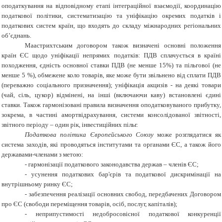
оподаткування на відповідному етапі інтеграційної взаємодії, координацію
податкової політики, систематизацію та уніфікацію окремих податків і
податкових систем країн, що входять до складу міжнародних регіональних
об’єднань.
Маастрихтським договором також визначені основні положення
країн ЄС щодо уніфікації непрямих податків: ПДВ сплачується в країні
походження, єдність основної ставки ПДВ (не менше 15%) та пільгової (не
менше 5 %), обмежене коло товарів, яке може бути звільнено від сплати ПДВ
(переважно соціального призначення); уніфікація акцизів - на деякі товари
(чай, сіль, цукор) відмінені, на інші (включаючи каву) встановлені єдині
ставки. Також гармонізовані правила визначення оподатковуваного прибутку,
зокрема, в частині амортвідрахування, системи консолідованої звітності,
звітного періоду – один рік, інвестиційних пільг.
Податкова політика Європейського Союзу
може розглядатися як
система заходів, які проводяться інститутами та органами ЄС, а також його
державами-членами з метою:
-
гармонізації податкового законодавства держав – членів ЄС;
-
усунення податкових бар'єрів та податкової дискримінації на
внутрішньому ринку ЄС;
-
забезпечення реалізації основних свобод, передбачених Договором
про ЄС (свободи переміщення товарів, осіб, послуг, капіталів);
-
неприпустимості недобросовісної податкової конкуренції