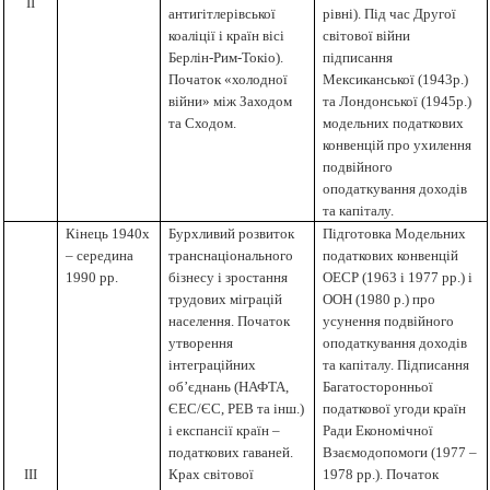
II
антигітлерівської
рівні). Під час Другої
коаліції і країн вісі
світової війни
Берлін-Рим-Токіо).
підписання
Початок «холодної
Мексиканської (1943р.)
війни» між Заходом
та Лондонської (1945р.)
та Сходом.
модельних податкових
конвенцій про ухилення
подвійного
оподаткування доходів
та капіталу.
Кінець 1940х
Бурхливий розвиток
Підготовка Модельних
– середина
транснаціонального
податкових конвенцій
1990 рр.
бізнесу і зростання
ОЕСР (1963 і 1977 рр.) і
трудових міграцій
ООН (1980 р.) про
населення. Початок
усунення подвійного
утворення
оподаткування доходів
інтеграційних
та капіталу. Підписання
об’єднань (НАФТА,
Багатосторонньої
ЄЕС/ЄС, РЕВ та інш.)
податкової угоди країн
і експансії країн –
Ради Економічної
податкових гаваней.
Взаємодопомоги (1977 –
III
Крах світової
1978 рр.). Початок