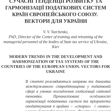
СУЧАСНІ ТЕНДЕНЦІЇ РОЗВИТКУ ТА
ГАРМОНІЗАЦІЇ ПОДАТКОВИХ СИСТЕМ
КРАЇН ЄВРОПЕЙСЬКОГО СОЮЗУ.
ВЕКТОРИ ДЛЯ УКРАЇНИ
V. V. Yurchenko,
РhD, Director of the Center of training and retraining of the
managerial personnel of the bodies of State tax service of Ukraine,
Kiev
MODERN TRENDS IN THE DEVELOPMENT AND
HARMONIZATION OF TAX SYSTEMS OF THE
COUNTRIES OF THE EUROPEAN UNION. VECTORS FOR
UKRAINE
В статті розглядаються напрями та динаміка
міждержавного співробітництва у податковій
сфері в умовах поглиблення глобалізації світової
економіки. Проаналізовані особливості
гармонізації податкових систем та пріоритети
оподаткування в країнах – «старих» і «нових»