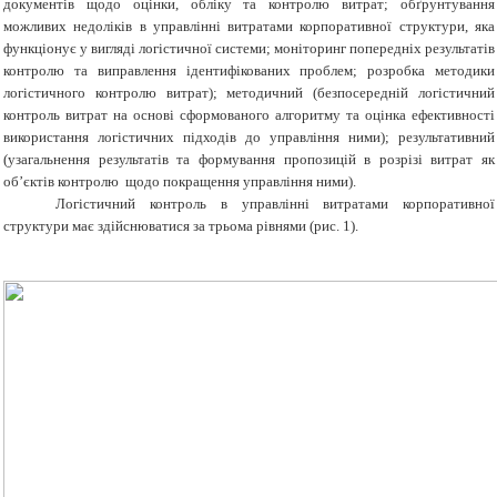
документів щодо оцінки, обліку та контролю витрат; обґрунтування
можливих недоліків в управлінні витратами корпоративної структури, яка
функціонує у вигляді логістичної системи; моніторинг попередніх результатів
контролю та виправлення ідентифікованих проблем; розробка методики
логістичного контролю витрат); методичний (безпосередній логістичний
контроль витрат на основі сформованого алгоритму та оцінка ефективності
використання логістичних підходів до управління ними); результативний
(узагальнення результатів та формування пропозицій в розрізі витрат як
об’єктів контролю щодо покращення управління ними).
Логістичний контроль в управлінні витратами корпоративної
структури має здійснюватися за трьома рівнями (рис. 1).