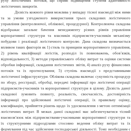
руху логістичних потоків, що сприяє підвищення ступеня адаптивності
логістичних ланцюгів.
Дієвість кожного рівня можлива у випадку тісної взаємодії між ними
та за умови узгодженого використання трьох складових логістичного
управління (контролюючої, облікової, процедурної). Контролююча складова
відображає загальне бачення менеджменту різних рівнів управління
корпоративної структури та власників підприємств-учасників механізму
побудови і реалізації логістичного контролю. Дана складова визначається
впливом таких факторів як 1) стиль та принципи корпоративного управління,
2) рівень кваліфікації логістів, розподіл їх повноважень, обов’язків,
відповідальності, 3) методи управлінського обліку витрат та оцінки системи
обробки інформації, складання логістичних звітів, 4) аналіз руху фінансових
потоків та їх прогнозування; 5) ступінь взаємодії з представниками
логістичної інфраструктури. Облікова складова включає сукупність процедур
по збору, реєстрації, обробці, передачі інформації про логістичні операції
підприємств-учасників та корпоративної структури в цілому. Дієвість даної
складової зумовить повноту, реальність, своєчасність, достовірність
інформації про здійснювані логістичні операції, їх правильну оцінку,
класифікацію, прийняття рішень щодо їх удосконалення з метою оптимізації
логістичних витрат. В межах даної складової має забезпечуватися тісний
взаємозв’язок між підприємствами-учасниками корпоративної структури та
їх структурними підрозділами стосовно ведення обліку витрат та їх
формування під час здійснення господарської діяльності. Тому необхідним є