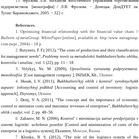
15.
Фролова Л.В. Механізм логістичного управління торговельним
підприємством: [монографія] / Л.В. Фролова. − Донецьк: ДонДУЕТ ім.
Туган−Барановського, 2005. − 322 с.
References.
1.
Optimizing
financial
relationship with
the
financial value
chain
//
Bulletin of metaGroup
.
WhitePaper
[online], available at:
http
:/
www
.
metagroup
.
com
(
sept
., 2004) – 18
p
2.
Butynets, F. F.( 2012),
“
The costs of production and their classification
for management needs
”,
Problemy teorii ta metodolohii bukhhalters'koho obliku,
kontroliu i analizu
, vol. 1 (22), рр. 11 – 18.
3.
Velykyj, Yu. M. (2009),
Upravlinnia vytratamy pidpryiemstva:
monohrafiia
[Cost management company ], INZhEK, Kh.,
Ukraine
.
4.
Husak, L.V. (2011),
Bukhhalters'kyj oblik i kontrol' vyrobnychykh
zapasiv: lohistychnyj pidkhid
[Accounting and control of inventory: logistic
approach], Zhytomyr,
Ukraine
.
5.
Derij
,
V. A.
(
2011
), “
The concept and the importance of economic
control to minimize costs and maximize revenues of enterprises”
,
Bukhhalters'kyj
oblik i audyt
,
vol
.
2
, pp
. 48–56.
6.
Zaharov, M. N. (2006),
Kontrol' i minimizacija zatrat predprijatija v
sisteme logistiki: uchebnoe posobie
[Control and minimization of costs of the
enterprise in a logistics system], Ekzamen,
М
oscow
,
Russia
7.
Klunko
,
N. S.
(
2012
), “
The role of the logistics system of the