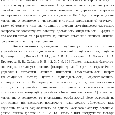
оперативному управлінні витратами. Тому використання в сучасних умовах
способів та методів логістичного контролю в управлінні витратами
корпоративних структур є досить актуальним. Необхідність впровадження
логістичного контролю в управлінні витратами корпоративної структури
також обумовлено тим, що традиційні методи внутрішньогосподарського
контролю не забезпечують повноту, достатність, оперативність інформації
про обсяги витрат, та, в результаті, здійснюють негативний вплив на кінцевий
сукупний результат функціонування.
Аналіз останніх досліджень і публікацій.
Сучасним питанням
управління витратами підприємств присвячені праці таких науковців як
Бутинець Ф. Ф., Великий Ю. М., Дерій В. А., Костирко Р.О., Лисенко А. О.,
Прохорова В. В., Саблина Н. В. [ 2, 3, 5, 9, 10]. Підходи науковців базуються
концепціях витратоутворюючих факторів, доданої вартості, стратегічного
управління витратами, ланцюга цінностей, альтернативності витрат,
трансакційних витрат, центрів відповідальності, «директ-костинг»,
«стандарт-костинг». На відміну від зазначених підходів, роль логістичних
підходів в управлінні витратами підприємств визначається лише
прихильниками концепції управління фінансовим ланцюгом [1]. Стосовно
логістичного контролю, то висвітленню особливостей його реалізації на
вітчизняних підприємствах присвячено праці досить обмеженого коло
науковців, хоча їх зацікавленість до даного наукового напряму останніми
роками значно зростає [6, 8, 12, 13]. Разом з цим, інструменти, методи,