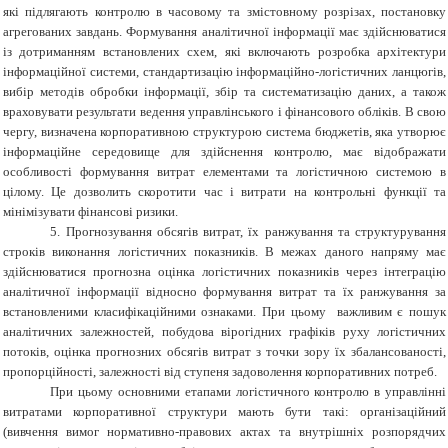
які підлягають контролю в часовому та змістовному розрізах, постановку
агрегованих завдань. Формування аналітичної інформації має здійснюватися
із дотриманням встановлених схем, які включають розробка архітектури
інформаційної системи, стандартизацію інформаційно-логістичних ланцюгів,
вибір методів обробки інформації, збір та систематизацію даних, а також
враховувати результати ведення управлінського і фінансового обліків. В свою
чергу, визначена корпоративною структурою система бюджетів, яка утворює
інформаційне середовище для здійснення контролю, має відображати
особливості формування витрат елементами та логістичною системою в
цілому. Це дозволить скоротити час і витрати на контрольні функції та
мінімізувати фінансові ризики.
5. Прогнозування обсягів витрат, їх ранжування та структурування
строків виконання логістичних показників. В межах даного напряму має
здійснюватися прогнозна оцінка логістичних показників через інтеграцію
аналітичної інформації відносно формування витрат та їх ранжування за
встановленими класифікаційними ознаками. При цьому важливим є пошук
аналітичних залежностей, побудова вірогідних графіків руху логістичних
потоків, оцінка прогнозних обсягів витрат з точки зору їх збалансованості,
пропорційності, залежності від ступеня задоволення корпоративних потреб.
При цьому основними етапами логістичного контролю в управлінні
витратами корпоративної структури мають бути такі: організаційний
(вивчення вимог нормативно-правових актах та внутрішніх розпорядчих