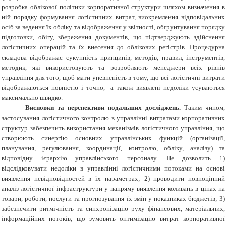
розробка облікової політики корпоративної структури шляхом визначення в
ній порядку формування логістичних витрат, виокремлення відповідальних
осіб за ведення їх обліку та відображення у звітності, обґрунтування порядку
підготовки, обігу, збереження документів, що підтверджують здійснення
логістичних операцій та їх внесення до облікових регістрів. Процедурна
складова відображає сукупність принципів, методів, правил, інструментів,
методик, які використовують та розробляють менеджери всіх рівнів
управління для того, щоб мати упевненість в тому, що всі логістичні витрати
відображаються повністю і точно, а також виявлені недоліки усуваються
максимально швидко.
Висновки та перспективи подальших досліджень.
Таким чином,
застосування логістичного контролю в управлінні витратами корпоративних
структур забезпечить використання механізмів логістичного управління, що
створюють синергію основних управлінських функцій (організації,
планування, регулювання, координації, контролю, обліку, аналізу) та
відповідну ієрархію управлінського персоналу. Це дозволить 1)
відслідковувати недоліки в управлінні логістичними потоками на основі
виявлення невідповідностей в їх параметрах; 2) проводити повноцінний
аналіз логістичної інфраструктури у напряму виявлення коливань в цінах на
товари, роботи, послуги та прогнозування їх змін у показниках бюджетів; 3)
забезпечити ритмічність та синхронізацію руху фінансових, матеріальних,
інформаційних потоків, що зумовить оптимізацію витрат корпоративної