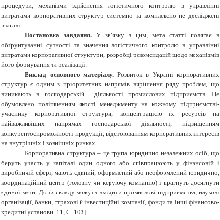
процедури, механізми здійснення логістичного контролю в управлінні
витратами корпоративних структур системно та комплексно не досліджені
взагалі.
Постановка завдання.
У зв’язку з цим, мета статті полягає в
обґрунтуванні сутності та значення логістичного контролю в управлінні
витратами корпоративної структури, розробці рекомендацій щодо механізмів
його формування та реалізації.
Виклад основного матеріалу.
Розвиток в Україні корпоративних
структур є одним з пріоритетних напрямів вирішення ряду проблем, що
виникають в господарській діяльності промислових підприємств. Це
обумовлено поліпшенням якості менеджменту на кожному підприємстві-
учаснику корпоративної структури, концентрацією їх ресурсів на
найважливіших напрямах господарської діяльності, підвищенням
конкурентоспроможності продукції, відстоюванням корпоративних інтересів
на внутрішніх і зовнішніх ринках.
Корпоративна структура – це група юридично незалежних осіб, що
беруть участь у капіталі один одного або співпрацюють у фінансовій і
виробничій сфері, мають єдиний, оформлений або неоформлений юридично,
координаційний центр (головну чи керуючу компанію) і прагнуть досягнути
єдиної мети. До їх складу можуть входити промислові підприємства, наукові
організації, банки, страхові й інвестиційні компанії, фонди та інші фінансово-
кредитні установи [11, С. 103].