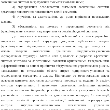
логістичної системи та врахування взаємозв’язків між ними;
3) відображення особливостей діяльності логістичної системи,
деталізація логістичних показників та всіх її елементів;
4) гнучкість та адаптованість до умов вирішення поставлених
завдань;
5) ефективність, що полягає у перевищенні результатів від
функціонування системи над витратами на реалізацію даної системи.
Дотримуючись визначених вимог, логістичний контроль в управлінні
витратами корпоративної структуру доцільно здійснювати завдяки
функціонуванню відповідного централізованого органу, до складу якого
мають входити компетентні працівники підприємств-учасників
корпоративної структури. Метою його діяльності є розробка ефективної
системи контролю за логістичними потоками (фінансовими, матеріальними,
інформаційними) на основі прийняття обґрунтованих управлінських рішень,
направлених на оптимізацію обсягів витрат підприємств-учасників та
корпоративної структури в цілому. Відповідно до мети завдання мають
включати контроль виконання логістичних процедур та ведення їх архіву,
контроль стратегічного і поточного планування логістичних потоків,
контроль виконання бюджетів, розробку механізмів узгодження інтересів
учасників логістичних ланцюгів та удосконалення процедур їх взаємодії,
контроль реалізації проектів з оптимізації логістичної інфраструктури,
контроль інформаційно-аналітичного забезпечення управління
господарською діяльністю та розробка заходів щодо його дієвості,