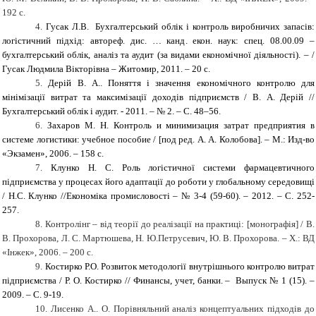
192 с.
4.
Гусак Л.В. Бухгалтерський облік і контроль виробничих запасів:
логістичний підхід: автореф. дис. … канд. екон. наук: спец. 08.00.09 –
бухгалтерський облік, аналіз та аудит (за видами економічної діяльності). – /
Гусак Людмила Вікторівна – Житомир, 2011. – 20 с.
5.
Дерій В. А.. Поняття і значення економічного контролю для
мінімізації витрат та максимізації доходів підприємств / В. А. Дерій //
Бухгалтерський облік і аудит. - 2011. – № 2. – С. 48–56.
6.
Захаров М. Н. Контроль и минимизация затрат предприятия в
системе логистики: учебное пособие / [под ред. А. А. Колобова]. – М.: Изд-во
«Экзамен», 2006. – 158 с.
7.
Клунко Н. С. Роль логістичної системи фармацевтичного
підприємства у процесах його адаптації до роботи у глобальному середовищі
/ Н.С. Клунко //Економіка промисловості – № 3-4 (59-60). – 2012. – С. 252-
257.
8.
Контролінг – від теорії до реалізації на практиці: [монографія] / В.
В. Прохорова, Л. С. Мартюшева, Н. Ю.Петрусевич, Ю. В. Прохорова. – Х.: ВД
«Інжек», 2006. – 200 с.
9.
Костирко Р.О. Розвиток методології внутрішнього контролю витрат
підприємства / Р. О. Костирко // Финансы, учет, банки. – Выпуск № 1 (15). –
2009. – C. 9-19.
10.
Лисенко А.. О. Порівняльний аналіз концептуальних підходів до