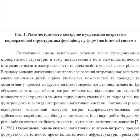
Рис. 1. Рівні логістичного контролю в управлінні витратами
корпоративної структури, яка функціонує у формі логістичної системи
Стратегічний рівень відображає загальну місію функціонування
корпоративної структури, а тому застосування в його межах логістичного
контролю визначить альтернативність та ефективність управлінських рішень.
В даному випадку логістичний контроль в управлінні витратами має включати
аналіз визначених цілей, оцінку фінансових можливостей та процедур їх
досягнення у процесі побудови загальної мережі логістичних ланцюгів. Це
обумовлено тим, що обсяги витрат змінюються відповідно до стратегії
корпоративної структури та мети підприємств-учасників, їх підрозділів, що
функціонують у вигляді інтегрованої логістичної системи. Тактичний рівень
відображає логістичний контроль витрат підприємств-учасників, які
здійснюють закупівлю, виробництво, реалізацію, інші види робіт. На даному
рівні забезпечується стійкість, гнучкість, чутливість логістичних ланцюгів [7,
С. 256]. Оперативний рівень включає логістичний контроль витрат у процесі
формування логістичних проектів, логістичної інфраструктури, траєкторій