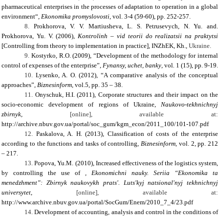
pharmaceutical enterprises in the processes of adaptation to operation in a global
environment
“,
Ekonomika promyslovosti
, vol.
3-4 (59-60)
, pp.
252-257.
8.
Prokhorova, V. V. Martiusheva, L. S. Petrusevych, N. Yu. and.
Prokhorova, Yu. V. (2006),
Kontrolinh – vid teorii do realizatsii na praktytsi
[Controlling from theory to implementation in practice], INZhEK, Kh.,
Ukraine
.
9.
Kostyrko
,
R.O.
(
2009
), “
Development of the methodology for internal
control of expenses of the enterprise
”,
Fynansy, uchet, banky
,
vol
.
1 (15)
, pp
. 9-19.
10.
Lysenko
,
A. O.
(
2012
),
“A comparative analysis of the conceptual
approaches”,
Biznesinform
, vol.
5
, pp
. 35 – 38.
11.
Onyschuk
,
H.I.
(
2011
),
Corporate structures and their impact on the
socio-economic development of regions of Ukraine
,
Naukovo-tekhnichnyj
zbirnyk
,
[online], available at:
http://archive.nbuv.gov.ua/portal/soc_gum/kgm_econ/2011_100/101-107.pdf
12.
Paskalova
,
A. H.
(
2013
),
Classification of costs of the enterprise
according to the functions and tasks of controlling
,
Biznesinform
,
vol.
2
, pp.
212
– 217.
13.
Popova
,
Yu.M.
(
2010
),
Increased effectiveness of the logistics system,
by controlling the use o
f
,
Ekonomichni nauky. Seriia “Ekonomika ta
menedzhment”: Zbirnyk naukovykh prats'. Luts'kyj natsional'nyj tekhnichnyj
universytet
,
[online], available at:
http://www.archive.nbuv.gov.ua/portal/SocGum/Enem/2010_7_4/23.pdf
14.
Development of accounting, analysis and control in the conditions of