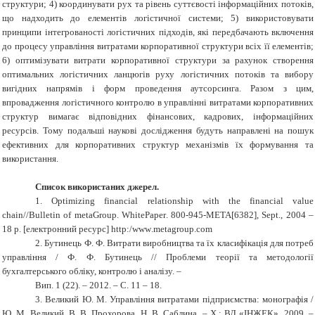
структури; 4) координувати рух та рівень суттєвості інформаційних потоків,
що надходить до елементів логістичної системи; 5) використовувати
принципи інтегрованості логістичних підходів, які передбачають включення
до процесу управління витратами корпоративної структури всіх її елементів;
6) оптимізувати витрати корпоративної структури за рахунок створення
оптимальних логістичних ланцюгів руху логістичних потоків та вибору
вигідних напрямів і форм проведення аутсорсинга. Разом з цим,
впровадження логістичного контролю в управлінні витратами корпоративних
структур вимагає відповідних фінансових, кадрових, інформаційних
ресурсів. Тому подальші наукові дослідження будуть направлені на пошук
ефективних для корпоративних структур механізмів їх формування та
використання.
Список використаних джерел.
1.
Optimizing
financial
relationship with
the
financial value
chain
//
Bulletin of
metaGroup
.
WhitePaper
. 800-945-
META
[6382],
Sept
., 2004 –
18
p
. [електронний ресурс]
http
:/
www
.
metagroup
.
com
2.
Бутинець Ф. Ф. Витрати виробництва та їх класифікація для потреб
управління / Ф. Ф. Бутинець // Проблеми теорії та методології
бухгалтерського обліку, контролю і аналізу. –
Вип. 1 (22). – 2012. – С. 11 – 18.
3.
Великий Ю. М. Управління витратами підприємства: монографія /
Ю. М. Великий, В. В. Прохорова, Н. В. Саблина. – Х.: ВД «ІНЖЕК», 2009. –