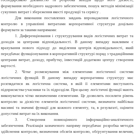
формування необхідного кадрового забезпечення, пошук методів мінімізації
сукупних витрат і збереження якості продукції та сервісу .
Для виконання поставлених завдань впровадження логістичного
контролю в управлінні витратами корпоративної структури доцільно
формувати за такими напрямами:
1. Диференціювання і структурування видів логістичних витрат та
доходів за центрами відповідальності. В даному випадку важливим є
врахування нового підходу до виділення центрів відповідальності, який
передбачає функціонування в корпоративній структурі поряд з традиційними
центрами витрат, доходу, прибутку, інвестицій додатково центру створення
вартості.
2. Чітке розмежування між елементами логістичної системи
логістичних функцій. В даному випадку корпоративна структуру має
розглядатися як логістична система, в якій її елементами виступають
підприємства-учасники та їх підрозділи. При цьому логістичні функції мають
виконуватися чітко визначеними елементами. Це дозволить посилити рівень
контролю за дієвістю елементів логістичної системи, визначити найбільш
масивні та значимі функції для кожного елементу, та, в результаті, оцінити
допустимі витрат на їх виконання.
3. Створення повноцінного інформаційно-аналітичного
забезпечення. Реалізація зазначеного напряму передбачає розробка методів
здійснення контролю, визначення обсягів контролю, обґрунтування величин,