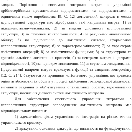
завдань. Порівняно з системою контролю витрат в управлінні
дрібносерійними промисловими підприємствами та підприємствами з
одиничним типом виробництва [9, С. 12] логістичний контроль в межах
корпоративної структури має відображати такі напрямами витрат: 1) за
підприємствами-учасниками, 2) за видами діяльності корпоративної
структури, 3) за ступенем контрольованості; 4) за рахунками аналітичного
обліку; 5) по відношенню до логістичної системи, сформованої
корпоративною структурою; 6) за характером змінності; 7) за характером
логістичних операцій; 8) за логістичними функціями; 8) за структурою та
функціональністю логістичних процесів, 9) за центрами витрат і центрами
відповідальності; 10) за періодом виникнення; 11) за ступенем стимулювання.
Представлені напрями витрат враховують функції та завдання контролінгу
[12, С. 214], базуються на принципи логістичного управління, що дозволяє
оцінити абсолютні їх обсяги у процесі здійснення господарської діяльності,
вирішити завдання з обґрунтування оптимальних обсягів, вдосконалення
структури, посилення дієвості систем логістичного контролю.
Для забезпечення ефективного управління витратами в
корпоративних структурах впровадження логістичного контролю має
відповідати таким вимогам:
1) адекватність цілям управління та інтеграція на різних етапах
управлінського процесу;
2) врахування основних факторів, що впливають на функціонування