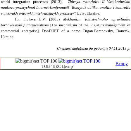
world integration processes
(2013),
Zbirnyk materialiv II Vseukrains'koi
naukovo-praktychnoi Internet-konferentsii "Rozvytok obliku, analizu i kontroliu
v umovakh svitovykh intehratsijnykh protsesiv"
,
Lviv
,
Ukraine
.
15.
Frolova L.V. (2005)
Mekhanizm lohistychnoho upravlinnia
torhovel'nym pidpryiemstvom
[The mechanism of the logistics management of
commercial enterprise], DonDUET of a name Tugan-Baranovsky, Donetsk
,
Ukraine
.
Стаття надійшла до редакції 04.11.2013 р.
Вгору
ТОВ "ДКС Центр"