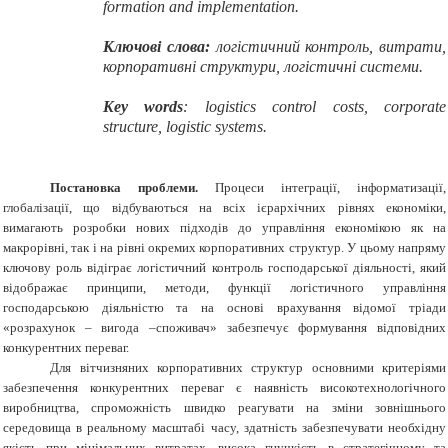
formation and implementation.
Ключові слова:
логістичний контроль, витрати,
корпоративні структури, логістичні системи.
Key words
: logistics control costs, corporate
structure, logistic systems.
Постановка проблеми.
Процеси інтеграції, інформатизації,
глобалізації, що відбуваються на всіх ієрархічних рівнях економіки,
вимагають розробки нових підходів до управління економікою як на
макрорівні, так і на рівні окремих корпоративних структур. У цьому напряму
ключову роль відіграє логістичний контроль господарської діяльності, який
відображає принципи, методи, функції логістичного управління
господарською діяльністю та на основі врахування відомої тріади
«розрахунок – вигода –споживач» забезпечує формування відповідних
конкурентних переваг.
Для вітчизняних корпоративних структур основними критеріями
забезпечення конкурентних переваг є наявність високотехнологічного
виробництва, спроможність швидко реагувати на зміни зовнішнього
середовища в реальному масштабі часу, здатність забезпечувати необхідну
якість при мінімальних витратах, висока гнучкість в стратегічному та