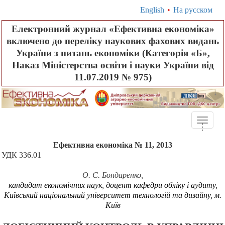
English
•
На русском
Електронний журнал «Ефективна економіка»
включено до переліку наукових фахових видань
України з питань економіки (Категорія «Б»,
Наказ Міністерства освіти і науки України від
11.07.2019 № 975)
Toggle
.
.
.
naviga
Ефективна економіка № 11, 2013
УДК 33
6
.
01
О. С. Бондаренко
,
кандидат економічних наук, доцент кафедри обліку і аудиту,
Київський національний університет технологій та дизайну, м.
Київ