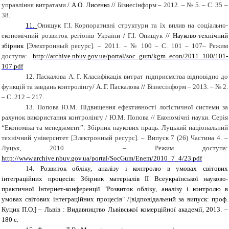
управління витратами
/ А.О. Лисенко //
Бізнесінформ – 2012. – № 5. – С. 35 –
38.
11.
Онищук Г.І. Корпоративні структури та їх вплив на соціально-
економічний розвиток регіонів України
/
Г.І. Онищук
// Науково-технічний
збірник
[Электронный ресурс].
– 2011. – № 100 – С. 101 – 107
– Режим
доступа:
http://archive.nbuv.gov.ua/portal/soc_gum/kgm_econ/2011_100/101-
107.pdf
12.
Паскалова А. Г. Класифікація витрат підприємства відповідно до
функцій та завдань контролінгу
/ А..Г.
Паскалова
//
Бізнесінформ – 2013. – № 2.
– С. 212 – 217.
13.
Попова Ю.М. Підвищення ефективності логістичної системи за
рахунок використання контролінгу / Ю.М. Попова // Економічні науки. Серія
“Економіка та менеджмент”: Збірник наукових праць. Луцький національний
технічний університет
[Электронный ресурс].
– Випуск 7 (26) Частина 4. –
Луцьк, 2010.
–
Режим доступа:
http://www.archive.nbuv.gov.ua/portal/SocGum/Enem/2010_7_4/23.pdf
14.
Розвиток обліку, аналізу і контролю в умовах світових
інтеграційних процесів: Збірник матеріалів II Всеукраїнської науково-
практичної Інтернет-конференції "Розвиток обліку, аналізу і контролю в
умовах світових інтеграційних процесів" /[відповідальний за випуск: проф.
Куцик П.О.] – Львів : Видавництво Львівської комерційної академії, 2013. –
180 с.