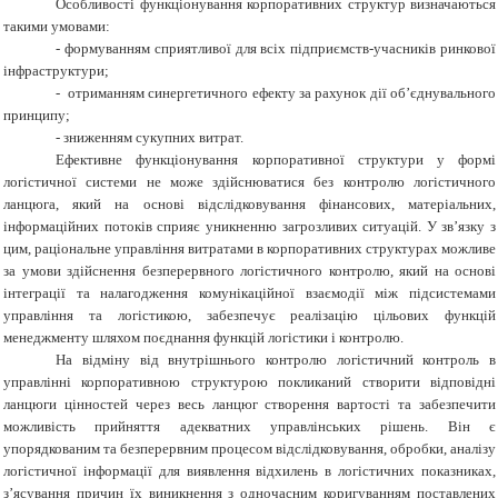
Особливості функціонування корпоративних структур визначаються
такими умовами:
- формуванням сприятливої для всіх підприємств-учасників ринкової
інфраструктури;
- отриманням синергетичного ефекту за рахунок дії об’єднувального
принципу;
- зниженням сукупних витрат.
Ефективне функціонування корпоративної структури у формі
логістичної системи не може здійснюватися без контролю логістичного
ланцюга, який на основі відслідковування фінансових, матеріальних,
інформаційних потоків сприяє уникненню загрозливих ситуацій. У зв’язку з
цим, раціональне управління витратами в корпоративних структурах можливе
за умови здійснення безперервного логістичного контролю, який на основі
інтеграції та налагодження комунікаційної взаємодії між підсистемами
управління та логістикою, забезпечує реалізацію цільових функцій
менеджменту шляхом поєднання функцій логістики і контролю.
На відміну від внутрішнього контролю логістичний контроль в
управлінні корпоративною структурою покликаний створити відповідні
ланцюги цінностей через весь ланцюг створення вартості та забезпечити
можливість прийняття адекватних управлінських рішень. Він є
упорядкованим та безперервним процесом відслідковування, обробки, аналізу
логістичної інформації для виявлення відхилень в логістичних показниках,
з’ясування причин їх виникнення з одночасним коригуванням поставлених