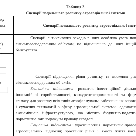
Таблиця 2
.
Сценарії подальшого розвитку агросоціальної системи
тку
них
Сценарії подальшого розвитку агросоціальної сис
Сценарії антикризових заходів в яких особлива увага по
а)
сільськогосподарським об’єктам, по відношенню до яких ініці
банкрутства.
Сценарії підвищення рівня розвитку та зниження ризик
)
сільськогосподарських об’єктів.
Економічна підсистема
: розвиток інвестиційної діяльн
інноваційної сприйнятливості, конкурентоспроможності та фор
клімату для розвитку всіх типів агроформувань; забезпечення впров
і сучасних технологій в сферу агросоціальної системи адекватно
економічною інфраструктурою, яка містить бюджетно-податков
нормативно-законодавчу та правову складові.
Соціальна підсистема:
удосконалення нормативно-право
агросоціальних відносин; зростання рівня і якості життя насе