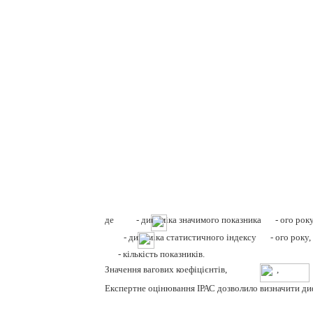
де
- динаміка значимого показника
- ого рок
- динаміка статистичного індексу
- ого року
- кількість показників.
Значення вагових коефіцієнтів,
,
Експертне оцінювання ІРАС дозволило визначити дифе