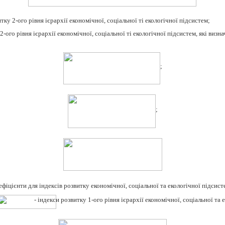
итку 2-ого рівня ієрархії економічної, соціальної ті екологічної підсистем;
 2-ого рівня ієрархії економічної, соціальної ті екологічної підсистем, які визн
;
;
оефіцієнти для індексів розвитку економічної, соціальної та екологічної підсисте
- індекси розвитку 1-ого рівня ієрархії економічної, соціальної та