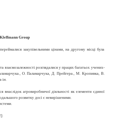
 Kleffmann Group
переймалися закупівельними цінами, на другому місці була
 та взаємозалежності розглядалися у працях багатьох учених
-
аламарчука
.,
О
.
Паламарчука
,
Д
.
Прейгера
.,
М
.
Кропивка
,
В
.
 ін
.
я внаслідок агровиробничої діяльності як елементи єдиної
подальшого розвитку досі є невирішеними.
истеми.
]: