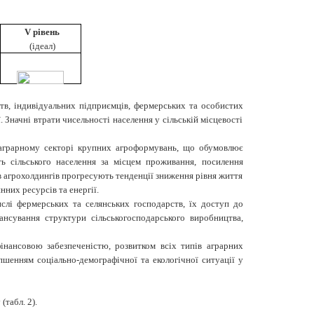
V рівень
(ідеал)
тв, індивідуальних підприємців, фермерських та особистих
 Значні втрати чисельності населення у сільській місцевості
в аграрному секторі крупних агроформувань, що обумовлює
ь сільського населення за місцем проживання,
посилення
в агрохолдингів прогресують тенденції зниження рівня життя
них ресурсів та енергії.
слі фермерських та селянських господарств, їх доступ до
ансування структури сільськогосподарського виробництва,
фінансовою забезпеченістю, розвитком всіх типів аграрних
пшенням соціально-демографічної та екологічної ситуації у
табл. 2).