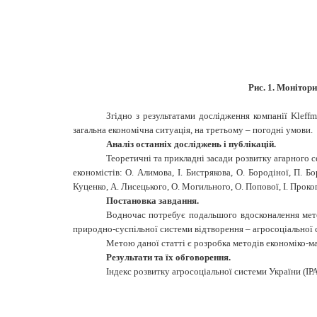
Рис. 1.
Моніторин
Згідно з результатами дослідження компанії Kleff
загальна економічна ситуація, на третьому – погодні умови.
А
наліз останніх досліджень і публікацій
.
Теоретичні та прикладні засади розвитку агарного 
економістів
:
О
.
Алимова
,
І
.
Бистрякова
,
О
.
Бородіної
,
П
.
Бо
Куценко
,
А
.
Лисецького
,
О
.
Могильного
,
О
.
Попової
,
І
.
Проко
Постановка завдання.
Водночас потребує подальшого вдосконалення мето
природно-суспільної системи відтворення – агросоціальної с
Метою даної статті є розробка методів економіко-ма
Результати та їх обговорення.
Індекс розвитку агросоціальної системи України (ІРА