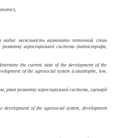
onom
ics
,
ліз надає можливість визначити поточний стан
і розвитку агросоціальної системи (катастрофа,
determine the current state of the development of the
 development of the agrosocial system (catastrophe, low,
и, рівні розвитку агросоціальної системи, сценарії
the development of the agrosocial system
,
development