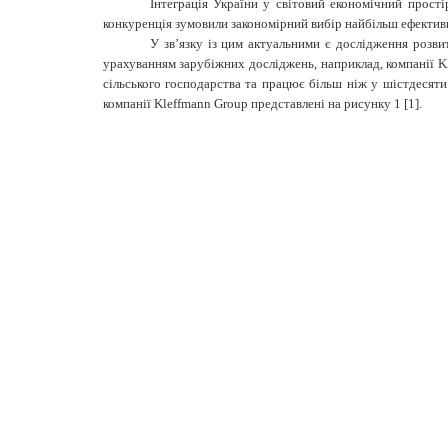
Інтеграція України у світовий економічний прост
конкуренція зумовили закономірний вибір найбільш ефективн
У зв’язку із цим актуальними є дослідження розви
урахуванням зарубіжних досліджень, наприклад, компанії K
сільського господарства та працює більш ніж у шістдесяти
компанії Kleffmann Group представлені на рисунку
1 [1]
.