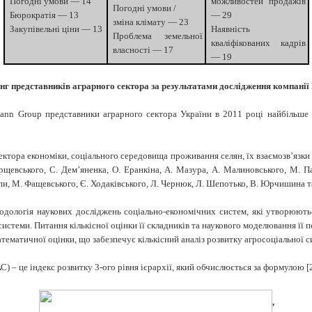
Погодні умови — 14
можливостей продажів
Погодні умови /
Бюрократія — 13
— 29
зміна клімату — 23
Закупівельні ціни — 13
Наявність
Проблема земельної
кваліфікованих кадрів
власності — 17
— 19
г представників аграрного сектора за результатами дослідження компанії
mann Group представники аграрного сектора України в 2011 році найбільше 
сектора економіки
,
соціального середовища проживання селян
,
їх взаємозв
’
язки
рщевського
,
С
.
Дем
’
яненка
,
О
.
Еранкіна
,
А
.
Мазура
,
А
.
Малиновського
,
М
.
П
пи
,
М
.
Фащевського
,
Є
.
Ходаківського
,
Л
.
Чернюк
,
Л
.
Шепотько
,
В
.
Юрчишина та
дологія наукових досліджень соціально-економічних систем, які утворюютьс
истеми. Питання кількісної оцінки її складників та наукового моделювання її 
тематичної оцінки, що забезпечує кількісний аналіз розвитку агросоціальної с
С) – це індекс розвитку 3-ого рівня ієрархії, який обчислюється за формулою [2
,