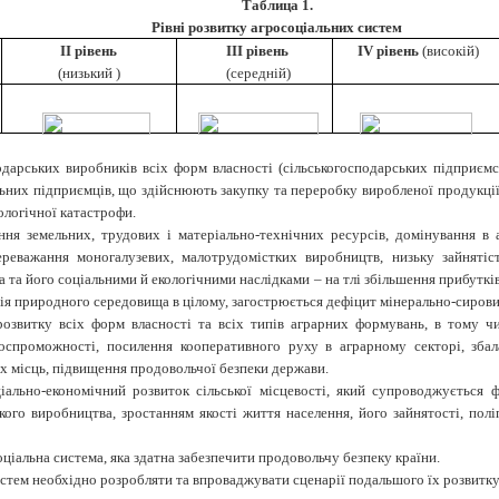
Таблица 1
.
Рівні розвитку агросоціальних систем
ІІ рівень
ІІІ рівень
IV рівень
(високій)
(низький )
(середній)
дарських виробників всіх форм власності (сільськогосподарських підприємс
льних підприємців, що здійснюють закупку та переробку виробленої продукції.
кологічної катастрофи.
ення земельних, трудових і матеріально-технічних ресурсів, домінування 
реважання моногалузевих, малотрудомістких виробництв, низьку зайнятіст
та його соціальними й екологічними наслідками – на тлі збільшення прибуткі
ція природного середовища в цілому, загострюється дефіцит мінерально-сировин
озвитку всіх форм власності та всіх типів аграрних формувань, в тому чи
оспроможності, посилення кооперативного руху в аграрному секторі, збал
х місць, підвищення продовольчої безпеки держави.
ціально-економічний розвиток сільської місцевості, який супроводжується 
го виробництва, зростанням якості життя населення, його зайнятості, полі
ціальна система, яка здатна забезпечити продовольчу безпеку країни.
тем необхідно розробляти та впроваджувати сценарії подальшого їх розвитку (