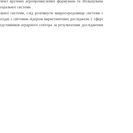
мплексі крупних агропромислових формувань та збільшувана
оціальної системи.
альної системи, слід розглянути макросередовище системи з
огодні є світовим лідером маркетингових досліджень у сфері
едставників аграрного сектора за результатами дослідження