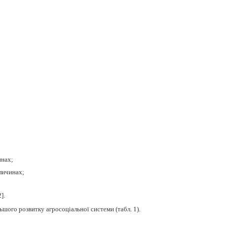
инах;
еличинах;
2
]
.
шого розвитку агросоціальної системи (табл. 1).