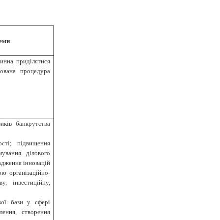
теми
винна приділятися
йована процедура
ів банкрутства
ості; підвищення
мування ділового
адження інновацій
ю організаційно-
у, інвестиційну,
вої бази у сфері
лення, створення