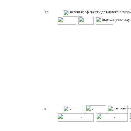
де
- вагові коефіцієнти для індексів розв
;
;
- індекси розвитку
де
,
,
- вагові к
,
,