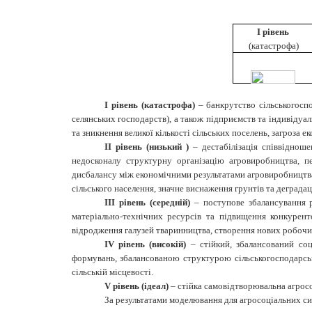
І рівень
(катастрофа)
І рівень (катастрофа)
– банкрутство сільськогоспо
селянських господарств), а також підприємств та індивідуа
та зникнення великої кількості сільських поселень, загроза е
ІІ рівень (низький )
– дестабілізація співвіднош
недосконалу структурну організацію агровиробництва, пе
дисбалансу між економічними результатами агровиробництва 
сільського населення, значне виснаження грунтів та деграда
ІІІ рівень (середній)
– поступове збалансування р
матеріально-технічних ресурсів та підвищення конкурент
відродження галузей тваринництва, створення нових робочи
IV
рівень (високій)
– стійкий, збалансований со
формувань, збалансованою структурою сільськогосподарсько
сільській місцевості.
V рівень (ідеал)
– стійка самовідтворювальна агросо
За результатами моделювання для агросоціальних сис