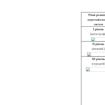
Рівні розви
агросоціаль
систем
І рівень
(катастроф
ІІ рівень
(низький )
ІІІ рівень
(середній