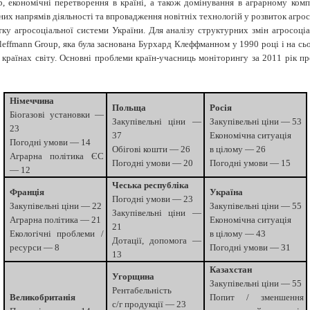
ір, економічні перетворення в країні, а також домінування в аграрному ко
их напрямів діяльності та впровадження новітніх технологій у розвиток агрос
тку агросоціальної системи України. Для аналізу структурних змін агросоці
leffmann Group, яка була заснована Бурхард Клеффманном у 1990 році і на сь
 країнах світу. Основні проблеми країн-учасниць моніторингу за 2011 рік пр
Німеччина
Польща
Росія
Біогазові установки —
Закупівельні ціни —
Закупівельні ціни — 53
23
37
Економічна ситуація
Погодні умови — 14
Обігові кошти — 26
в цілому — 26
Аграрна політика ЄС
Погодні умови — 20
Погодні умови — 15
— 12
Чеська республіка
Франція
Україна
Погодні умови — 23
Закупівельні ціни — 22
Закупівельні ціни — 55
Закупівельні ціни —
Аграрна політика — 21
Економічна ситуація
21
Екологічні проблеми /
в цілому — 43
Дотації, допомога —
ресурси — 8
Погодні умови — 31
13
Казахстан
Угорщина
Закупівельні ціни — 55
Рентабельність
Великобританія
Попит / зменшення
с/г продукції — 23