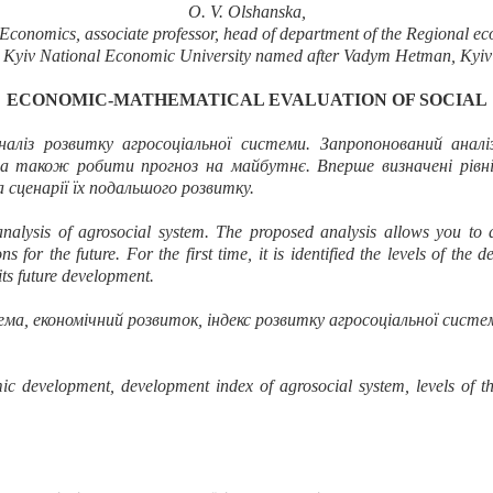
O. V. Olshanska,
 Economics
, associate professor,
h
ead of
d
epartment of the Regional
e
c
Kyiv National Economic University named after Vadym Hetman
,
Kyiv
ECONOMIC-
MATHEMATICAL
EVALUATION
OF
SOCIAL
наліз розвитку агросоціальної системи. Запропонований ана
 а також робити прогноз на майбутнє. Вперше визначені рівн
а сценарії їх подальшого розвитку.
 analysis of agrosocial system. The proposed analysis allows you to 
 for the future. For the first time, it is identified the levels of the
its future development.
ма, економічний розвиток, індекс розвитку агросоціальної систем
ic development, development index
of
agroso
cial
system,
levels of 