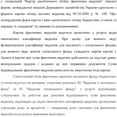
у спеціальній “Картці аналітичного обліку фактичних видатків” типової
форми, затвердженої наказом Державного казначейства України одночасно з
формою
картки обліку касових видатків від 06.10.2000 р. № 100 “Про
затвердження форм карток і книг аналітичного обліку бюджетних установ та
порядку їх складання” (зі змінами та доповненнями).
Картка фактичних видатків ведеться щомісячно у розрізі кодів
економічної класифікації видатків. При цьому для кожного коду
функціональної класифікації видатків, для загального і спеціального фондів,
для кожного виду коштів спеціального фонду складають окремі картки
].
Записи в картки про суми фактичних видатків здійснюють на підставі даних
меморіальних ордерів і доданих до них первинних документів. Суми
відшкодованих фактичних видатків записують на зворотному боці картки.
Синтетичний облік фактичних видатків загального фонду бюджетних
установ ведеться на активних затратних ра
хунках 80 “Видатки із загального
фонд” та 81 “Видатки спеціального фонду” у розрізі відповідних
субрахунків. За дебетом цих рахунків відображають суми фактичних
видатків, відповідно до кодів економічної класифікації видатків, проведених
упродовж року, за кредитом — наприкінці року списання сум фактичних
видатків на результат виконання кошторису.