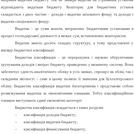
відповідають видаткам бюджету. Кошторис для бюджетних установ
складається з двох частин – доходи і видатки загального фонду та доходи і
видатки спеціального фонду.
Видатки – це суми коштів, витрачених бюджетними установами в
процесі господарської діяльності в межах сум, встановлених кошторисом.
Видатки мають досить складну структуру, а тому представлені у
вигляді бюджетної класифікації.
Бюджетна класифікація – це перерахунок і науково обґрунтоване
групування доходів і витрат бюджету, приведених у визначену систему. Вона
забезпечує єдність аналітичного обліку в усіх ланках, спрощує як облік, так і
складання звітності – саме в цьому полягає її значення для бухгалтерського
обліку. Бюджетна класифікація видатків багаторівнева і представляє собою
розмежування видатків за економічними ознаками. Тобто класифікаційною
ознакою виступають єдині економічні категорії.
Бюджетна класифікація складається з таких розділів:
–
класифікація доходів бюджету;
–
класифікація видатків бюджету;
–
класифікація фінансування бюджету;