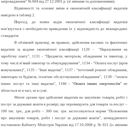
запровадження” № 604 від 27.12.2001 р. (зі змінами та доповненнями).
Відмінності та основні зміни в економічній класифікації видатків
наведено в таблиці 2.
П
ерехід до нових кодів економічної класифікації видатків
пов’язується з необхідністю приведення їх у відповідність до міжнародних
стандартів
.
В обліковій практиці, як правило, здійснення касових та фактичних
видатків за кодами економічної класифікації 1120 - “Нарахування на
заробітну плату”, 1131 - “Предмети, матеріали, обладнання та інвентар, у
тому числі м’який інвентар та обмундирування”, 1134 - “Оплата послуг (крім
комунальних)”, 1135 - “Інші видатки”, 1137 - “поточний ремонт обладнання,
інвентарю та будівель, технічне обслуговування обладнання”, 1139 - “оплата
інших послуг та інші видатки”, 1166 - “
Оплата інших енергоносіїв”
не
збігається ні в часі, ні в сумі.
Митні органи при здійсненні видатків на закупівлю товарів, робіт і
послуг за державні кошти в розмірі, що перевищують для товарів та послуг –
100 тис. грн.; для робіт – 300 тис. грн. застосовуються норми “Положення
про закупівлю товарів, робіт і послуг за державні кошти”, затвердженого
постановою Кабінету Міністрів України від 17.10.2008 р. № 921 (із змінами