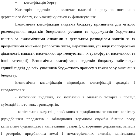
–
класифікація боргу.
Категорія видатків не включає платежі в рахунок погашення
державного боргу, які класифікуються як фінансування.
Економічна класифікація видатків бюджету призначена для чіткого
розмежування видатків бюджетних установ та одержувачів бюджетних
коштів за економічними ознаками з детальним розподілом коштів за їх
предметними ознаками (заробітна плата, нарахування, усі види господарської
діяльності, виплати населенню, що іменуються як трансферти населенню, та
інші категорії). Економічна класифікація видатків бюджету забезпечує
єдиний підхід до всіх учасників бюджетного процесу з точки зору виконання
бюджету.
Економічна класифікація відповідає класифікації доходів і
складається з:
-
поточних видатків, які пов’язані з оплатою товарів і послуг,
субсидій і поточних трансфертів;
- капітальних видатків, пов’язаних з придбанням основного капіталу
(придбанням предметів і обладнання терміном служби більше року,
капітальне будівництво і капітальний ремонт), створенням державних запасів
і резервів, придбанням землі і нематеріальних активів, капітальних