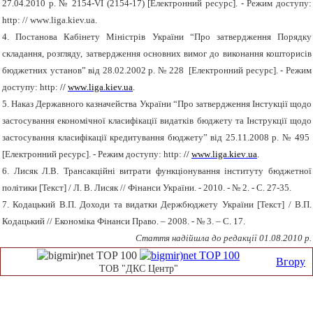
27.04.2010 р. № 2154-
VI
(2
1
54-17)
[
Електронний ресурс
].
- Режим доступу:
http
: //
www
.liga.
k
iev.ua
.
4.
Постанова Кабінету Міністрів України
“
Про затвердження Порядку
складання, розгляду, затвердження основних вимог до виконання кошторисів
бюджетних установ
”
від 28
.02.
2002
р. №
228 [
Електронний ресурс
]
.
-
Режим
доступу:
http
:
//
www
.liga.
k
iev.ua
.
5. Наказ Державного казначейства України “Про затвердження Інстукції щодо
застосування економічної класифікації видатків бюджету та Інструкції щодо
застосування класифікації кредитування бюджету” від 25.11.2008 р. № 495
[Електронний ресурс]. - Режим доступу:
http
:
//
www
.
liga
.
k
iev
.
ua
.
6. Лисяк Л.В. Трансакційні витрати функціонування інституту бюджетної
політики [Текст] / Л. В. Лисяк // Фінанси України. - 2010. - № 2. - С. 27-35.
7. Кодацький В.П. Доходи та видатки Держбюджету України
[
Текст
]
/ В.П.
Кодацький // Економіка Фінанси Право. – 2008. - № 3. – С. 17.
Стаття надійшла до редакції 01.08.2010 р.
Вгору
ТОВ "ДКС Центр"