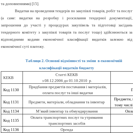
та доповненнями) [15].
Видатки на проведення тендерів по закупівлі товарів, робіт та послуг
(а саме: видатки на розробку і розсилання тендерної документації,
запрошення до участі у процедурах закупівель та підготовці засідань
тендерного комітету з закупівлі товарів та послуг тощо) здійснюються за
відповідними кодами економічної класифікації видатків залежно від
економічної суті платежу.
Таблиця 2. Основні відмінності та зміни в економічній
класифікації видатків бюджету
Статті
КЕКВ
КЕКВ
з 08.12.2006 до 01.10.2010 р.
Придбання предметів постачання і матеріалів,
Код 1130
П
оплата послуг та інші видатки
Предмети, 
Код 1131
Предмети, матеріали, обладнання та інвентар
тому числі
Код 1134
М’який інвентар та обмундирування
Опла
Оплата транспортних послуг та утримання
Код 1135
транспортних засобів
Код 1136
Оренда