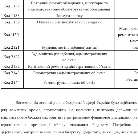
Поточний ремонт обладнання, інвентарю та
Код 1137
будівель, технічне обслуговування обладнання
Код 1138
Послуги зв’язку
Код 1139
Оплата інших послуг та інші видатки
Матеріали,
Код1150
-
ремонт та з
мают
Код 2121
Будівництво (придбання) житла
Ін
Будівництво (придбання) адміністративних
Код 2122
об’єктів
Код 2132
Капітальний ремонт адміністративних об’єктів
Код 2143
Реконструкція адміністративних об’єктів
Ре
Рестав
Код 2144
Реконструкція інших об’єктів
Висновки.
За останні роки в бюджетній сфері України було здійснено
ряд важливих кроків, спрямованих на посилення контролю держави за
використанням бюджетних коштів та дотриманням фінансової дисципліни, на
вдосконалення організації обліку виконання бюджету. Потребою в
державному контролі за виконанням бюджету щодо того, на які цілі, наскільки