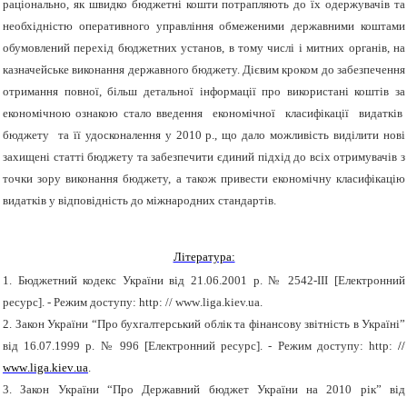
раціонально, як швидко бюджетні кошти потрапляють до їх одержувачів та
необхідністю оперативного управління обмеженими державними коштами
обумовлений перехід бюджетних установ, в тому числі і митних органів, на
казначейське виконання державного бюджету. Дієвим кроком до забезпечення
отримання повної, більш детальної інформації про використані коштів за
економічною ознакою стало введення економічної класифікації видатків
бюджету та її удосконалення у 2010 р., що дало можливість виділити нові
захищені статті бюджету та забезпечити єдиний підхід до всіх отримувачів з
точки зору виконання бюджету, а також привести економічну класифікацію
видатків у відповідність до міжнародних стандартів.
Література:
1. Бюджетний кодекс України від 21.06.2001 р. № 2542-ІІІ [Електронний
ресурс]. - Режим доступу:
http
: //
www
.liga.
k
iev.ua
.
2. Закон України “Про бухгалтерський облік та фінансову звітність в Україні”
від 16.07.1999 р. № 996 [Електронний ресурс]. - Режим доступу:
http
:
//
www
.
liga
.
k
iev
.
ua
.
3. Закон України “Про Державний бюджет України на 2010 рік” від