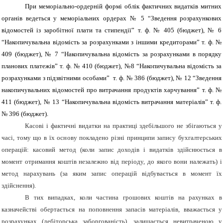
При меморіально-ордерній формі облік фактичних видатків
митних
органів ведеться у меморіальних ордерах № 5 “Зведення розрахункових
відомостей із заробітної плати та стипендії” т. ф. № 405 (бюджет), № 6
“Накопичувальна відомість за розрахунками з іншими кредиторами” т. ф. №
409 (бюджет), № 7 “Накопичувальна відомість за розрахунками в порядку
планових платежів” т. ф. № 410 (бюджет), №8 “Накопичувальна відомість за
розрахунками з підзвітними особами” т. ф. № 386 (бюджет), № 12 “Зведення
накопичувальних відомостей про витрачання продуктів харчування” т. ф. №
411 (бюджет), № 13 “Накопичувальна відомість витрачання матеріалів” т. ф.
№ 396 (бюджет).
Касові і фактичні видатки на практиці здебільшого не збігаються у
часі, тому що в їх основу покладено різні принципи запису бухгалтерських
операцій: касовий метод (коли запис доходів і видатків здійснюється в
момент отримання коштів незалежно від періоду, до якого вони належать) і
метод нарахувань (за яким запис операцій відбувається в момент їх
здійснення).
В тих випадках, коли частина грошових коштів на рахунках в
казначействі обертається на поповнення запасів матеріалів, вважається у
розрахунках (дебіторська заборгованість), залишається невитраченою у