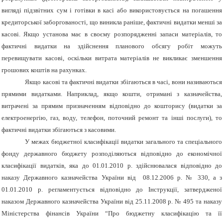
вигляді підзвітних сум і готівки в касі або використовується на погашення
кредиторської заборгованості, що виникла раніше, фактичні видатки менші за
касові. Якщо установа має в своєму розпорядженні запаси матеріалів, то
фактичні видатки на здійснення планового обсягу робіт можуть
перевищувати касові, оскільки витрата матеріалів не викликає зменшення
грошових коштів на рахунках.
Якщо касові та фактичні видатки збігаються в часі, вони називаються
прямими видатками. Наприклад, якщо кошти, отримані з казначейства,
витрачені за прямим призначенням відповідно до кошторису (видатки за
електроенергію, газ, воду, телефон, поточний ремонт та інші послуги), то
фактичні видатки збігаються з касовими.
У межах бюджетної класифікації видатки загального та спеціального
фонду державного бюджету розподіляються відповідно до економічної
класифікації видатків, яка до 01.01.2010 р. здійснювалася відповідно до
наказу Державного казначейства України від 08.12.2006 р. № 330, а з
01.01.2010 р. регламентується відповідно до Інструкції, затвердженої
наказом Державного казначейства України від 25.11.2008 р. № 495 та наказу
Міністерства фінансів України “Про бюджетну класифікацію та її