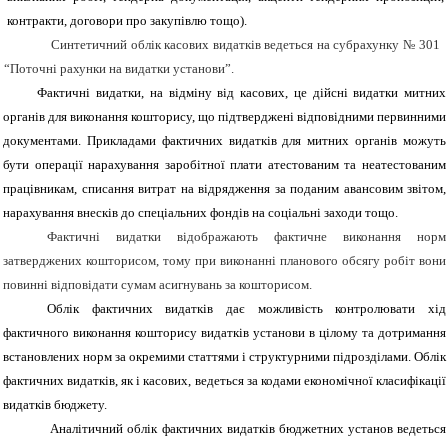
контракти, договори про закупівлю тощо).
Синтетичний облік касових видатків ведеться на субрахунку № 301
“Поточні рахунки на видатки установи”.
Фактичні видатки, на відміну від касових, це дійсні видатки митних
органів для виконання кошторису, що підтверджені відповідними первинними
документами. Прикладами фактичних видатків для митних органів можуть
бути операції нарахування заробітної плати атестованим та неатестованим
працівникам, списання витрат на відрядження за поданим авансовим звітом,
нарахування внесків до спеціальних фондів на соціальні заходи тощо.
Фактичні видатки відображають фактичне виконання норм
затверджених кошторисом, тому при виконанні планового обсягу робіт вони
повинні відповідати сумам асигнувань за кошторисом.
Облік фактичних видатків дає можливість контролювати хід
фактичного виконання кошторису видатків установи в цілому та дотримання
встановлених норм за окремими статтями і структурними
підрозділами. Облік
фактичних видатків, як і касових, ведеться за кодами економічної класифікації
видатків бюджету.
Аналітичний облік фактичних видатків бюджетних установ ведеться