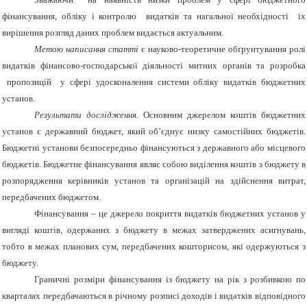
фінансування, обліку і контролю видатків та нагальної необхідності їх
вирішення розгляд даних проблем видається актуальним.
Метою
написання статті
є науково-теоретичне обґрунтування ролі
видатків фінансово-господарської діяльності митних органів та розробка
пропозицій у сфері удосконалення системи обліку видатків бюджетних
установ.
Результати дослідження.
Основним джерелом коштів бюджетних
установ є державний бюджет, який об’єднує низку самостійних бюджетів.
Бюджетні установи безпосередньо фінансуються з державного або місцевого
бюджетів. Бюджетне фінансування являє собою виділення коштів з бюджету в
розпорядження керівників установ та організацій на здійснення витрат,
передбачених бюджетом.
Фінансування – це джерело покриття видатків бюджетних установ у
вигляді коштів, одержаних з бюджету в межах затверджених асигнувань,
тобто в межах планових сум, передбачених кошторисом, які одержуються з
бюджету.
Граничні розміри фінансування із бюджету на рік з розбивкою по
кварталах передбачаються в річному розписі доходів і видатків відповідного