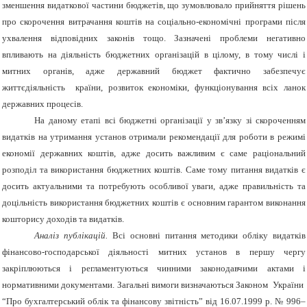
зменшення видаткової частини бюджетів, що зумовлювало прийняття рішень
про скорочення витрачання коштів на соціально-економічні програми після
ухвалення відповідних законів тощо. Зазначені проблеми негативно
впливають на діяльність бюджетних організацій в цілому, в тому числі і
митних органів, адже державний бюджет фактично забезпечує
життєдіяльність країни, розвиток економіки, функціонування всіх ланок
державних процесів.
На даному етапі всі бюджетні організації у зв’язку зі скороченням
видатків на утримання установ отримали рекомендації для роботи в режимі
економії державних коштів, адже досить важливим є саме раціональний
розподіл та використання бюджетних коштів. Саме тому питання видатків є
досить актуальними та потребують особливої уваги, адже правильність та
доцільність використання бюджетних коштів є основним гарантом виконання
кошторису доходів та видатків.
Аналіз публікацій.
Всі основні питання методики обліку видатків
фінансово-господарської діяльності митних установ в першу чергу
закріплюються і регламентуються чинними законодавчими актами і
нормативними документами. Загальні вимоги визначаються Законом України
“Про бухгалтерський облік та фінансову звітність” від 16.07.1999 р. № 996–