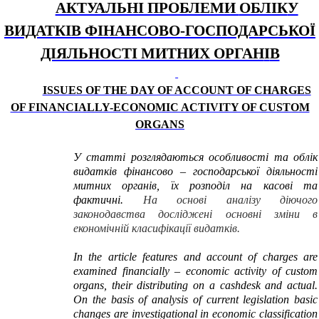
АКТУАЛЬНІ ПРОБЛЕМИ
ОБЛІК
У
ВИДАТКІВ ФІНАНСОВО-ГОСПОДАРСЬКОЇ
ДІЯЛЬНОСТІ МИТНИХ ОРГАН
І
В
ISSUES OF THE DAY OF ACCOUNT OF CHARGES
OF FINANCIALLY-ECONOMIC ACTIVITY OF CUSTOM
ORGANS
У статті розглядаються особливості та облік
видатків фінансово – господарської діяльності
митних органів, їх розподіл на касові та
фактичні.
На основі аналізу діючого
законодавства досліджені основні зміни в
економічній класифікації видатків.
In the article features and account of charges are
examined financially – economic activity of custom
organs, their distributing on a cashdesk and actual.
On the basis of analysis of current legislation basic
changes are investigational in economic classification