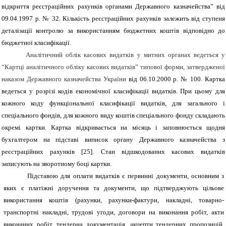
відкриття реєстраційних ра
хунків органами Державного казначейства” від
09.04.1997 р. № 32. Кількість реєстраційних рахунків залежить від ступеня
деталізації контролю за використанням бюджетних коштів відповідно до
бюджетної класифікації.
Аналітичний облік касових видатків у митних органах ведеться у
“Картці аналітичного обліку касових видатків” типової форми, затвердженої
наказом Державного казначейства України
від 06.10.2000 р. № 100. Картка
ведеться у розрізі кодів економічної класифікації видатків. При цьому для
кожного коду функціональної класифікації видатків, для загального і
спеціального фондів, для кожного виду коштів спеціального фонду складають
окремі картки. Картка відкривається на місяць і заповнюється щодня
бухгалтером на підставі виписок органу Державного казначейства з
реєстраційних рахунків [25]. Стан відшкодованих касових видатків
записують на
зворотному боці картки.
Підставою для оплати видатків є первинні документи, основним з
яких є платіжні доручення та документи, що підтверджують цільове
використання коштів (рахунки, рахунки-фактури, накладні, товарно-
транспортні накладні,
трудові угоди, договори на виконання робіт, акти
виконаних робіт, тендерна документація, акцепти тендерних пропозицій,