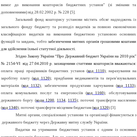
вимог до виконання кошторисів бюджетних установ” (зі змінами та
доповненнями) від 28.02.2002 р. № 228 [5].
Загальний фонд кошторису установи містить обсяг надходжень із
загального фонду бюджету та розподіл видатків за повною економічною
класифікацією видатків на виконання бюджетною установою основних
функцій та завдань, тобто
забезпечення митних органів грошовими коштами
для здійснення їхньої статутної діяльності.
Згідно Закону України “Про Державний бюджет України на 2010 рік”
№ 2154-
V
І від 27.04.2010 р. захищеними статтями кошторисів вважаються:
оплата праці працівників бюджетних установ (
код 1110
);
нарахування на
заробітну плату (
код 1120
);
придбання медикаментів та перев’язувальних
матеріалів (
код 1132
);
забезпечення продуктами харчування (
код 1133
);
оплата комунальних послуг та енергоносіїв (
код 1160
);
обслуговування
державного боргу (
коди 1200
,
1134
,
1135
);
поточні трансферти населенню
(
код 1340
);
поточні трансферти місцевим бюджетам (
код 1320
) [
3
].
Митні органи, спеціалізовані установи та організації фінансуються з
державного бюджету через Державну митну службу України.
Видатки на утримання бюджетних установ є одним із основних
напрямів видатків бюджету. Але не завжди видатки на утримання установи