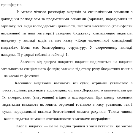
трансфертів.
Із метою чіткого розподілу видатків за економічними ознаками з
докладним розподілом за предметними ознаками (зарплата, нарахування на
зарплату, всі види господарської діяльності, виплати населенню (трансферти
населенню) та інші категорії) створено бюджетну класифікацію видатків,
наведену у вигляді кодів та має назву «Коди економічної класифікації
видатків». Вона має багаторівневу структуру. У скороченому вигляді
наведемо її у формі таблиці в
таблиці 1.
Залежно від джерел покриття видатки поділяються на видатки
загального та спеціального фондів; залежно від етапу руху бюджетних коштів
- на касові та фактичні
.
Касовими видатками вважають всі суми, отримані установою
з
реєстраційних рахунків у відповідних органах Державного казначейства для
їх використання (витрачання) згідно з кошторисом. При цьому касовими
видатками вважають як кошти, отримані готівкою в касу установи, так і
суми, перераховані шляхом безготівкової оплати рахунків. Таким чином,
касові видатки не можна ототожнювати з касовими операціями.
Касові видатки — це не видача грошей з каси установи; це касове