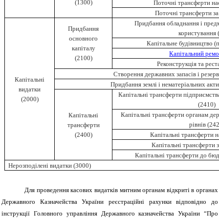
(1300)
Поточні трансферти на
Поточні трансферти за
Придбання обладнання і предм
Придбання
користування 
основного
Капітальне будівництво (
капіталу
Капітальний ремо
(2100)
Реконструкція та рест
Створення державних запасів і резерв
Капітальні
Придбання землі і нематеріальних акти
видатки
Капітальні трансферти підприємства
(2000)
(2410)
Капітальні трансферти органам де
Капітальні
рівнів (24
трансферти
(2400)
Капітальні трансферти н
Капітальні трансферти з
Капітальні трансферти до бюд
Нерозподілені видатки (3000)
Для проведення касових видатків митним органам відкриті в органах
Державного Казначейства України реєстраційні рахунки відповідно до
інструкції Головного управління Державного казначейства України “Про