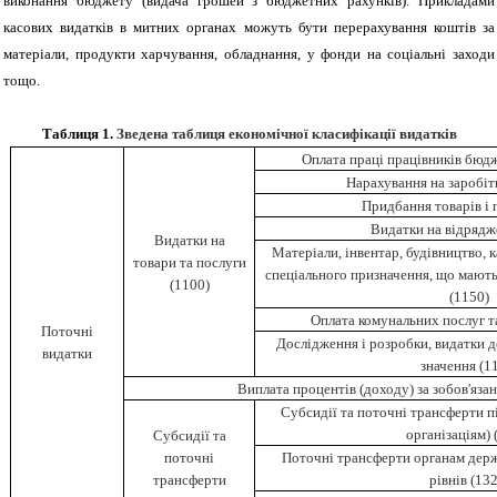
виконання бюджету (видача грошей з бюджетних рахунків). Прикладами
касових видатків в митних органах можуть бути перерахування коштів за
матеріали, продукти харчування, обладнання, у фонди на соціальні заходи
тощо.
Таблиця
1
.
Зведена таблиця економічної класифікації видатків
Оплата праці працівників бюд
Нарахування на заробіт
Придбання товарів і 
Видатки на відрядж
Видатки на
Матеріали, інвентар, будівництво, 
товари та послуги
спеціального призначення, що мають
(1100)
(1150)
Оплата комунальних послуг та
Поточні
Дослідження і розробки, видатки д
видатки
значення (1
Виплата процентів (доходу) за зобов'яза
Субсидії та поточні трансферти п
організаціям) 
Субсидії та
поточні
Поточні трансферти органам дер
трансферти
рівнів (13