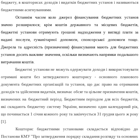
бюджету, в кошторисах доходів і видатків бюджетних установ і називаються
бюджетними асигнуваннями.
Останнім часом коло джерел фінансування бюджетних установ
значно розширилося; крім коштів державного та місцевих бюджетів,
бюджетні установи отримують грошові надходження у
вигляді плати за
надані послуги, гуманітарної допомоги, спонсорської допомоги тощо.
Джерела та адресність (призначення) фінансування мають для бюджетних
установ досить важливе значення, оскільки визначають напрямки подальшого
витрачання коштів.
Бюджетні установи не можуть одержувати доходи і використовувати
отримані кошти без затвердженого кошторису
-
основного планового
документа бюджетних організацій та установ, що дає право на отримання
доходів та здійснення видатків, визначає обсяг та цільове призначення коштів,
визначених на бюджетний період. Бюджетним періодом для всіх бюджетів,
які складають бюджетну систему України, визначено один календарний рік,
що починається 1 січня кожного року та закінчується 31 грудня цього ж року
[1]
.
Кошторис бюджетними установами складається відповідно до
Постанови КМУ
”Про затвердження порядку складання розгляду та основни
х