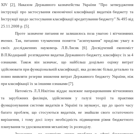
XIV [2], Наказом Державного казначейства України “Про затвердження
інструкції про застосування економічної класифікації видатків бюджету та
Інструкції щодо застосування класифікації кредитування бюджету” № 495 від
25.11.2008 р. [5].
Проте зазначене питання не залишилось поза увагою і вітчизняних
вчених. Так, питанню тлумачення поняття “асигнування” приділяє увагу в
своїх дослідженнях науковець Л.В.Лисяк [6]. Досвідчений економіст
В.П.Кодацький розглядаючи видатки Державного бюджету, класифікує їх за 4
ознаками. Також він зазначає, що найбільш доцільно оцінку витрат
здійснювати при функціональній класифікації, яка дозволяє більш детально та
повно виявляти резерви зниження витрат Державного бюджету України, ніж
при класифікації їх за іншими ознаками [7].
Натомість Л.Л.Нікітіна віддає належне напрацюванням вітчизняних
та зарубіжних фахівців, здійсненим у галузі теорії та практики
функціонування системи видатків в Україні та зауважує, що до цього часу
багато проблем, що стосуються видатків, не знайшли свого остаточного
вирішення, і тому досі існує необхідність підвищення рівня бюджетного
планування та удосконалення механізму їх розподілу.
Зважаючи на наявність низки проблем у сфері бюджетного