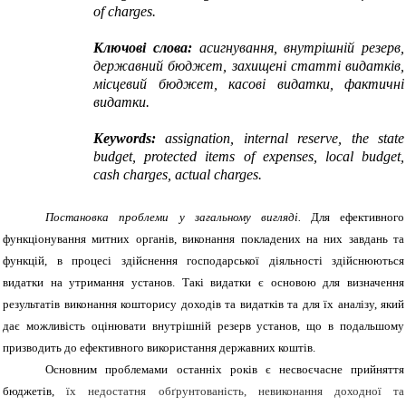
of charges.
Ключові слова:
асигнування, внутрішній резерв,
державний бюджет, захищені статті видатків,
місцевий бюджет, касові видатки, фактичні
видатки.
Keywords:
assignation, internal reserve, the state
budget, protected items of expenses, local budget,
cash charges, actual charges.
Постановка проблеми у
загальному
вигляд
і.
Для ефективного
функціонування митних органів, виконання покладених на них завдань та
функцій, в процесі здійснення господарської діяльності здійснюються
видатки на утримання установ. Такі видатки є основою для визначення
результатів виконання кошторису доходів та видатків та для їх аналізу, який
дає можливість оцінювати внутрішній резерв установ, що в подальшому
призводить до ефективного використання державних коштів.
Основним проблемами останніх років є несвоєчасне прийняття
бюджетів,
їх недостатня обґрунтованість, невиконання доходної та