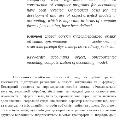
construction of computer programs for accounting
have been revealed. Ontological basis for the
development and use of object-oriented models in
accounting, which is important in terms of computer
forms of accounting, have been defined.
Ключові слова:
об’єкт бухгалтерського обліку,
об’єктно-орієнтоване моделювання,
комп’ютеризація бухгалтерського обліку, модель.
Keywords:
accounting object, object-oriented
modeling, computerization of accounting
,
model
.
Постановка проблеми.
Зміну світогляду на рубежі третього
тисячоліття підготувала революція в області комунікації та інформації.
Повсюдний розвиток та впровадження засобів зв'язку, обчислювальної
техніки, технології обробки, зберігання та передачі даних створив нові
можливості в сферах освіти, бізнесу, промислового виробництва, наукових
дослідженнях, соціальній сфері, що змінило характер економічних відносин
та вплинуло на інформаційні потреби суб’єктів прийняття рішень. Зростаючі
обсяги інформації, що необхідна для прийняття рішень з метою управління
крупним виробничим підприємством вимагає трансформації підходів до її