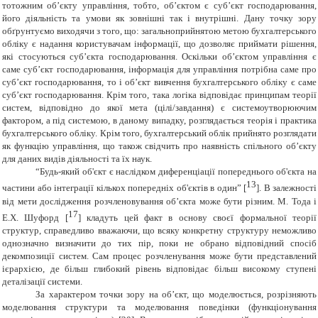
тотожним об’єкту управління, тобто, об’єктом є суб’єкт господарювання,
його діяльність та умови як зовнішні так і внутрішні. Дану точку зору
обґрунтуємо виходячи з того, що: загальноприйнятою метою бухгалтерського
обліку є надання користувачам інформації, що дозволяє приймати рішення,
які стосуються суб’єкта господарювання. Оскільки об’єктом управління є
саме суб’єкт господарювання, інформація для управління потрібна саме про
суб’єкт господарювання, то і об’єкт вивчення бухгалтерського обліку є саме
суб’єкт господарювання. Крім того, така логіка відповідає принципам теорії
систем, відповідно до якої мета (цілі/завдання) є системоутворюючим
фактором, а під системою, в даному випадку, розглядається теорія і практика
бухгалтерського обліку. Крім того, бухгалтерський облік прийнято розглядати
як функцію управління, що також свідчить про наявність спільного об’єкту
для даних видів діяльності та їх наук.
“Будь-який об'єкт є наслідком диференціації попереднього об'єкта на
13
частини або інтеграції кількох попередніх об'єктів в один” [
]. В залежності
від мети дослідження розчленовування об’єкта може бути різним. М. Тода і
17
Е.X. Шуфорд [
] кладуть цей факт в основу своєї формальної теорії
структур, справедливо вважаючи, що всяку конкретну структуру неможливо
однозначно визначити до тих пір, поки не обрано відповідний спосіб
декомпозиції систем. Сам процес розчленування може бути представлений
ієрархією, де більш глибокий рівень відповідає більш високому ступені
деталізації системи.
За характером точки зору на об’єкт, що моделюється, розрізняють
моделювання структури та моделювання поведінки (функціонування