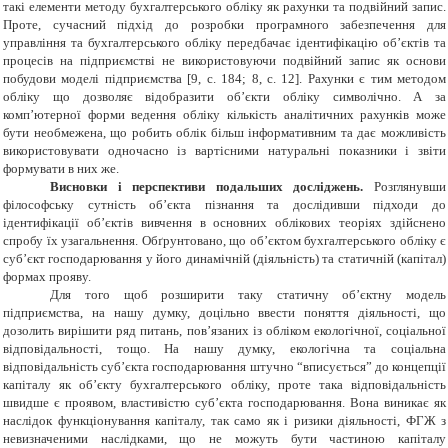
такі елементи методу бухгалтерського обліку як
рахунки та подвійний запис
.
Проте, сучасний підхід до розробки програмного забезпечення для
управління та бухгалтерського обліку передбачає ідентифікацію об’єктів та
процесів на підприємстві не використовуючи подвійний запис як основи
побудови моделі підприємства [9, c. 184; 8, с. 12]. Рахунки є тим методом
обліку що дозволяє відобразити об’єкти обліку символічно. А за
комп’ютерної форми ведення обліку кількість аналітичних рахунків може
бути необмежена, що робить облік більш інформативним та дає можливість
використовувати одночасно із вартісними натуральні показники і звіти
формувати в них же.
Висновки і перспективи подальших досліджень.
Розглянувши
філософську сутність об’єкта пізнання та дослідивши підходи до
ідентифікації об’єктів вивчення в основних облікових теоріях здійснено
спробу їх узагальнення. Обґрунтовано, що о
б’єктом бухгалтерського обліку є
суб’єкт господарювання у його динамічній (діяльність) та статичній (капітал)
формах прояву.
Для того щоб розширити таку статичну об’єктну модель
підприємства, на нашу думку, доцільно ввести поняття діяльності, що
дозолить вирішити ряд питань, пов’язаних із обліком екологічної, соціальної
відповідальності, тощо. На нашу думку, екологічна та соціальна
відповідальність суб’єкта господарювання штучно “вписується” до концепції
капіталу як об’єкту бухгалтерського обліку, проте така відповідальність
швидше є проявом, властивістю суб’єкта господарювання. Вона виникає як
наслідок функціонування капіталу, так само як і ризики діяльності, ФГЖ з
невизначеними наслідками, що не можуть бути частиною капіталу