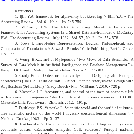
http://archive.nbuv.gov.ua/portal/natural/nvvnu/ekonomika/2010_5/R7/Chomyn
References.
1. Ijiri Y
.
A
.
framework for triple-entry bookkeeping // Ijiri. Y.A. - The
Accounting Review. - Vol. 61. No 4. - Pp. 745-759 .
2. McCarthy E.W. The REA Accounting Model: A Generalized
Framework for Accounting Systems in a Shared Data Environment // McCarthy
EW - The Accounting Review. -
July 1982. -Vol. 57 , No. 3. - Pp. 554-578 .
3. Sowa J. Knowledge Representation: Logical, Philosophical, and
Computational Foundations // Sowa J. - Brooks / Cole Publishing, Pacific Grove,
CA. -1999 .
4. Wong. H.K.T. and J. Mylopoulos "Two Views of Daia Semantics: A
Survey of Data Models in Artificial Intelligence and Database Management." //
Wong. H.K.T. and J. Mylopoulos. - October 1977. - Pp. 344-383 .
5. Grady Booch Object-oriented analysis and Designing with Example
applications (UML 2). Third edition = Object-Oriented Analysis and Design with
Applications (3rd Edition) / Grady Booch - M.: " Williams ", 2010. - 720 p.
6. Matsenko L
.
F
.
Accounting and control of the facts of economic life
with uncertain consequences / dis. Candidate of Economics sciences: 08.00.09 /
Matsenko Lilia Fedorovna . - Zhitomir, 2012. - 191 p.
7. Dy
shlevyi
P
.
S
.
, Yatsenko L. Scientific world and the world of culture //
The scientific picture of the world ( logical- epistemological dimension ). -
Naukova Dumka , 1983 . - Pp. 5 - 37 .
8. Ivakhnenko S. The theoretical aspects of modeling in analysis and
economic control //Economic Analysis: Coll. sciences.
/
Ternopil national