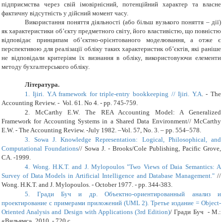
підприємства через свій імовірнісний, потенційний характер та власне
фактичну відсутність у дійсний момент часу.
Використання поняття діяльності (або більш вузького поняття – дії)
як характеристики об’єкту предметного світу, його властивістю, що повністю
відповідає принципам об’єктно-орієнтованого моделювання, а отже є
перспективою для реалізації обліку таких характеристик об’єктів, які раніше
не відповідали критеріям їх визнання в обліку,
використовуючи елементи
методу бухгалтерського обліку.
Література
.
1.
Ijiri. Y.A framework for triple-entry bookkeeping // Ijiri. Y.A
. -
The
Accounting Review.
-
Vol. 61. N
o
4
. - pp.
745-759.
2.
McCarthy E.W. The REA Accounting Model: A Generalized
Framework for Accounting Systems in a Shared Data Environment//
McCarthy
E.W.
-
The Accounting Review. -July 1982. –Vol. 57, No. 3. – pp. 554–578
.
3.
Sowa J. Knowledge Representation: Logical, Philosophical, and
Computational Foundations
//
Sowa J.
-
Brooks/Cole Publishing, Pacific Grove,
CA.
-
1999.
4.
Wong. H.K.T. and J. Mylopoulos "Two Views of Daia Semantics: A
Survey of Data Models in Artificial Intelligence and Database Management."
//
Wong. H.K.T. and J. Mylopoulos
. -
October 1977.
-
pp. 344-
3
83.
5.
Гради Буч и др. Объектно-ориентированный анализ и
проектирование с примерами приложений (UML 2). Третье издание = Object-
Oriented Analysis and Design with Applications (3rd Edition)
/
Гради Буч
-
М.:
«Вильямс», 2010.
-
720 с.