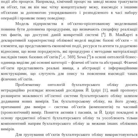
події або процеси. Наприклад, хімічний процес на заводі можна трактувати
як об'єкт, так як він має чітку концептуальну межу, взаємодіє з іншими
об'єктами за допомогою упорядкованого і розподіленого в часі набору
операцій і проявляє певну поведінку.
Модель підприємства в об’єктно-орієнтованому моделюванні
повинна бути доповнена процедурами, що визначають специфіку реалізації
4
тих фактів, що доступні даній конкретній системі [
]. В.
МакКарті в
декларативній характеристиці облікової моделі виділяє базові об’єкти – ті
елементи, що представляють економічні події, ресурси та агенти та додатково
відносини, що вони породжують, які процедурно є методами матеріалізації
2
3
наслідків таких базових об’єктів [
, с. 569]. Sowa [
] в основі онтологій бізнес-
одиниць виділяє дві основні категорії – фізичні об’єкти та абстракції. Фізичні
об’єкти представляють реальні явища, а абстракції є інформаційними
конструкціями, що слугують для опису та пояснення взаємодії таких
фізичних об’єктів.
Проблематику онтологій бухгалтерського обліку досить
нетрадиційно розглядає японський дослідник Й. Ідзірі [1], який пропонує
розширити можливості об’єктної системи бухгалтерського обліку шляхом
додавання нових вимірів. Так бухгалтерському обліку, на його думку,
притаманні два виміри – система об’єктів (компонентів) та часовий
(хронологічний) вимір. Поняття активів і пасивів, за Й. Ідзірі покладені в
основу предметної області бухгалтерського обліку та уособлюють тільки
компонентний напрям бухгалтерського обліку за межами інших облікових
вимірів.
Для
групування об’єктів бухгалтерського обліку
використовуються