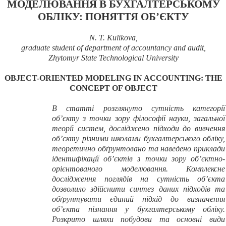
МОДЕЛЮВАННЯ В БУХГАЛТЕРСЬКОМУ
ОБЛІКУ: ПОНЯТТЯ ОБ’ЄКТУ
N. T. Kulikova,
graduate student of department of accountancy and audit,
Zhytomyr State Technological University
OBJECT-ORIENTED MODELING IN ACCOUNTING: THE
CONCEPT OF OBJECT
В статті розглянуто сутність категорії
об’єкту з точки зору філософії науки, загальної
теорії систем, досліджено підходи до вивчення
об’єкту різними школами бухгалтерського обліку,
теоретично обґрунтовано та наведено приклади
ідентифікації об’єктів з точки зору об’єктно-
орієнтованого моделювання. Комплексне
дослідження поглядів на сутність об’єкта
дозволило здійснити синтез даних підходів та
обґрунтувати єдиний підхід до визначення
об’єкта пізнання у бухгалтерському обліку.
Розкрито шляхи побудови та основні види