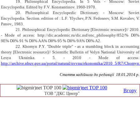
19. Philosophical Encyclopedia. In 5 Vols - Moscow: Soviet
Encyclopedia. Edited by F
.
V
.
Konstantinov. 1960-1970.
20. Philosophical Encyclopedic Dictionary. - Moscow: Soviet
Encyclopedia. Section. edition of : L
.
F
.
Ylych
e
v, P
.
N
.
Fedoseev, S
.
M
.
Koval
e
v, V.
Panov., 1983.
21. Philosophical Encyclopedic Dictionary [Electronic resource]// 2010.
-
Mode of access: http://dic.academic.ru/dic.nsf/enc_philosophy/852/% D0%
9E% D0% 91 % D0% AA% D0% 95 % D0% 9A% D0% A2.
22. Khomyn P
.
Y
.
"Double
triple
" - as a stumbling block in accounting
theory [Electronic resource]// Scientific Bulletin of Volyn National University of
Lesya Ukrain
ka
. - 5. - 2010 - Mode of access:
http://archive.nbuv.gov.ua/portal/natural/nvvnu/ekonomika/2010_5/R7/Chomyn
Стаття надійшла до редакції 1
8
.01.2014 р.
Вгору
ТОВ "ДКС Центр"