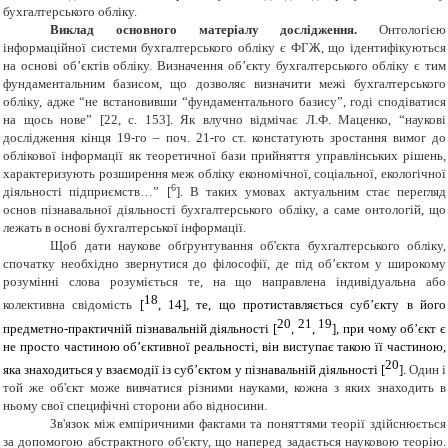
бухгалтерського обліку.
Виклад основного матеріалу дослідження.
Онтологією
інформаційної системи бухгалтерського обліку є ФГЖ, що ідентифікуються
на основі об’єктів обліку. Визначення об’єкту бухгалтерського обліку є тим
фундаментальним базисом, що дозволяє визначити межі бухгалтерського
обліку, адже “не встановивши “фундаментального базису”, годі сподіватися
на щось нове” [22, с. 153]. Як влучно відмічає Л.Ф. Маценко, “наукові
дослідження кінця 19-го – поч. 21-го ст. констатують зростання вимог до
облікової інформації як теоретичної бази прийняття управлінських рішень,
характеризують розширення меж обліку економічної, соціальної, екологічної
6
діяльності підприємств…” [
]. В таких умовах актуальним стає перегляд
основ пізнавальної діяльності бухгалтерського обліку, а саме онтологій, що
лежать в основі бухгалтерської інформації.
Щоб дати наукове обґрунтування об'єкта бухгалтерського обліку,
спочатку необхідно звернутися до філософії, де під об’єктом у широкому
розумінні слова розуміється те, на що направлена індивідуальна або
18
колективна свідомість
[
,
14
], те, що протиставляється суб’єкту в його
20
21
19
предметно-практичній пізнавальній діяльності [
,
,
], при чому об’єкт є
не просто частиною об’єктивної реальності, він виступає такою її частиною,
20
яка знаходиться у взаємодії із суб’єктом у пізнавальній діяльності [
].
Один і
той же об'єкт може вивчатися різними науками, кожна з яких знаходить в
ньому свої специфічні сторони або відносини.
Зв'язок між емпіричними фактами та поняттями теорії здійснюється
за допомогою абстрактного об'єкту, що наперед задається науковою теорію.