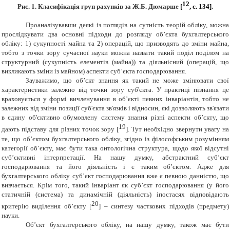
12
Рис. 1. Класифікація груп рахунків за Ж.Б. Дюмарше
[
, с. 13
4
]
.
Проаналізувавши деякі із поглядів на сутність теорій обліку, можна
прослідкувати два основні підходи до розгляду об’єкта бухгалтерського
обліку: 1) сукупності майна та 2) операцій, що призводять до зміни майна,
тобто з точки зору сучасної науки можна назвати такий поділ поділом на
структурний (сукупність елементів (майна)) та діяльнісний (операцій, що
викликають зміни із майном) аспекти суб’єкта господарювання.
Зауважимо, що об’єкт знання як такий не може змінювати свої
характеристики залежно від точки зору суб'єкта. У практиці пізнання це
враховується у формі вичленування в об’єкті певних інваріантів, тобто не
залежних від зміни позиції суб'єкта зв'язків і відносин, які дозволяють зв'язати
в єдину об'єктивно обумовлену систему знання різні аспекти об’єкту, що
19
дають підставу для різних точок зору [
]
. Тут необхідно звернути увагу на
те, що об’єктом бухгалтерського обліку, згідно із філософським розумінням
категорії об’єкту, має бути така онтологічна структура, щодо якої відсутні
суб’єктивні інтерпретації. На нашу думку, абстрактний суб’єкт
господарювання та його діяльність і є таким об’єктом. Адже для
бухгалтерського обліку суб’єкт господарювання вже є певною данністю, що
вивчається. Крім того, такий інваріант як суб’єкт господарювання (у його
статичній (система) та динамічній (діяльність) іпостасях відповідають
20
критерію виділення об’єкту
[
]
– синтезу часткових підходів (предмету)
науки.
Об’єкт бухгалтерського обліку, на нашу думку, також має бути