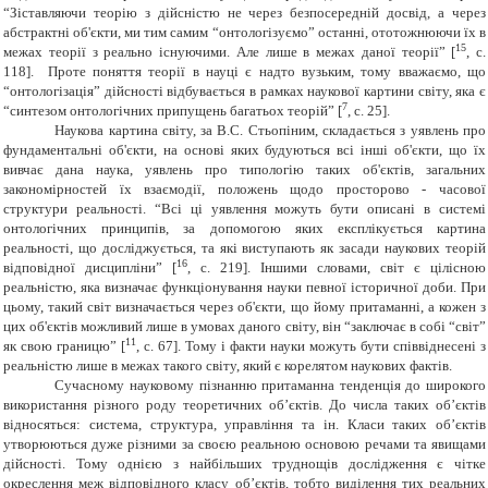
“Зіставляючи теорію з дійсністю не через безпосередній досвід, а через
абстрактні об'єкти, ми тим самим “онтологізуємо” останні, ототожнюючи їх в
15
межах теорії з реально існуючими. Але лише в межах даної теорії” [
,
c
.
118]. Проте поняття теорії в науці є надто вузьким, тому вважаємо, що
“онтологізація” дійсності відбувається в рамках наукової картини світу, яка є
7
“синтезом онтологічних припущень багатьох теорій” [
,
c
. 25].
Наукова картина світу, за В.С. Стьопіним, складається з уявлень про
фундаментальні об'єкти, на основі яких будуються всі інші об'єкти, що їх
вивчає дана наука, уявлень про типологію таких об'єктів, загальних
закономірностей їх взаємодії, положень щодо просторово - часової
структури реальності. “Всі ці уявлення можуть бути описані в системі
онтологічних принципів, за допомогою яких експлікується картина
реальності, що досліджується, та які виступають як засади наукових теорій
16
відповідної дисципліни” [
,
c
. 219]. Іншими словами, світ є цілісною
реальністю, яка визначає функціонування науки певної історичної доби. При
цьому, такий світ визначається через об'єкти, що йому притаманні, а кожен з
цих об'єктів можливий лише в умовах даного світу, він “заключає в собі “світ”
11
як свою границю” [
,
c
.
67]. Тому і факти науки можуть бути співвіднесені з
реальністю лише в межах такого світу, який є корелятом наукових фактів.
Сучасному науковому пізнанню притаманна тенденція до широкого
використання різного роду теоретичних об’єктів. До числа таких об’єктів
відносяться: система, структура, управління та ін. Класи таких об’єктів
утворюються дуже різними за своєю реальною основою речами та явищами
дійсності. Тому однією з найбільших труднощів дослідження є чітке
окреслення меж відповідного класу об’єктів, тобто виділення тих реальних