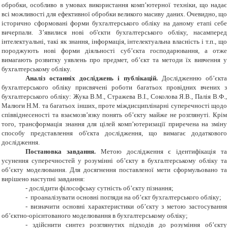
обробки, особливо в умовах використання комп’ютерної техніки, що надає
всі можливості для ефективної обробки великого масиву даних. Очевидно, що
історично сформовані форми бухгалтерського обліку на даному етапі себе
вичерпали. З’явилися нові об'єкти бухгалтерського обліку, насамперед
інтелектуальні, такі як знання, інформація, інтелектуальна власність і т.п., що
породжують нові форми діяльності суб’єкта господарювання, а отже
вимагають розвитку уявлень про предмет, об’єкт та методи їх вивчення у
бухгалтерському обліку.
Аналіз останніх досліджень і публікацій.
Дослідженню об’єкта
бухгалтерського обліку присвячені роботи багатьох провідних вчених з
бухгалтерського обліку: Жука В.М., Стражева В.І., Соколова Я.В., Палія В.Ф.,
Малюги Н.М. та багатьох інших, проте міждисциплінарні суперечності щодо
співвіднесеності та взаємозв
’язку понять об’єкту майже не розглянуті.
Крім
того, трансформація знання для цілей комп’ютеризації приречена на зміну
способу представлення об'єкта дослідження, що вимагає додаткового
дослідження.
Постановка завдання.
Метою
дослідження є ідентифікація та
усунення суперечностей у розумінні об’єкту в бухгалтерському обліку та
об’єкту моделювання. Для досягнення поставленої мети сформульовано та
вирішено наступні завдання:
- дослідити філософську сутність об’єкту пізнання;
- проаналізувати основні погляди на об’єкт бухгалтерського обліку;
- визначити основні характеристики об’єкту з метою застосування
об’єктно-орієнтованого моделювання в бухгалтерському обліку;
- здійснити синтез розглянутих підходів до розуміння об’єкту