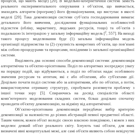
процесів, що мають місце)
[
20
]
. В модельно-кібернетичній системі замість
реального експериментального оперування з об’єктом, що вивчається,
знаходять алгоритм (програму) його функціонування, що виступає в якості
моделі
[
20
]
. Така декомпозиція системи суб’єкта господарювання вимагає
детального його вивчення, дослідження функціональних особливостей
підсистем (обліку, маркетингу, людських ресурсів, тощо) та об’єктів з
2
подальшою їх інтеграцією у загальну інформаційну модель [
, 557]. На виході
такого процесу моделювання буде (1) загальна інформаційна модель
організації підприємства та (2) сукупність конкретних об’єктів, що пов’язані
між собою процедурами та процесами, похідними із загальної організаційної
системи.
Виділяють два основні способи декомпозиції системи: декомпозиція
алгоритмічна та об'єктно-орієнтована. Поділ по алгоритмах зосереджує увагу
на порядку подій, що відбуваються, а поділ по об'єктах надає особливого
значення ресурсам та агентам, які є або об'єктами, або суб'єктами дії.
Доцільно почати поділ системи або за алгоритмами, або по об'єктах, а потім,
використовуючи отриману структуру, спробувати розглянути проблему з
іншої точки зору [5]. Спираючись на досвід спеціалістів області
комп’ютерного моделювання складних систем, більш доцільно спочатку
проводити об'єктну декомпозицію, на відміну від алгоритмічної.
Об’єктно-орієнтована декомпозиція передбачає вибір критерію
декомпозиції за належністю до різних абстракцій певної предметної області.
Таким чином, кожен об'єкт володіє своєю власною поведінкою, і кожен з них
моделює деякий об'єкт реального світу. Існують такі об'єкти, для яких
визначені явні концептуальні межі, але самі об'єкти являють собою невідчутні