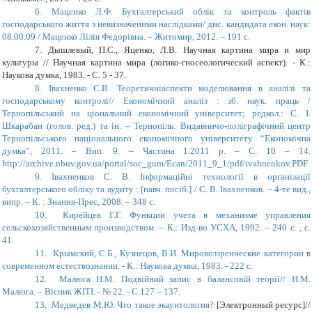
6.
Маценко Л.Ф. Бухгалтерський облік та контроль фактів
господарського життя з невизначеними наслідками/ дис. кандидата екон. наук:
08.00.09 / Маценко Лілія Федорівна. – Житомир, 2012. – 191 с.
7.
Дышлевый, П.С., Яценко, Л.В. Научная картина мира и мир
культуры // Научная картина мира (логико-гносеологический аспект). - К.:
Наукова думка, 1983. - С. 5 - 37.
8.
Івахненко С.В. Теоретичніаспекти моделювання в аналізі та
господарському контролі// Економічний аналіз : зб. наук. праць /
Тернопільський на ціональний економічний університет; редкол.: С. І.
Шкарабан (голов. ред.) та ін. – Тернопіль: Видавничо-поліграфічний центр
Тернопільського національного економічного університету “Економічна
думка”, 2011. – Вип. 9. – Частина 1.2011 р. – С. 10 – 14.
http://archive.nbuv.gov.ua/portal/soc_gum/Ecan/2011_9_1/pdf/ivahnenkov.PDF
9.
Івахненков С. В. Інформаційні технології в організації
бухгалтерського обліку та аудиту : [навч. посіб.] / С. В. Івахненков. – 4-те вид.,
випр. – К. : Знання-Прес, 2008. – 348 с.
10.
Кирейцев Г.Г. Функции учета в механизме управления
сельскохозяйственным производством. – К.: Изд-во УСХА, 1992. – 240 с. , c.
41
11.
Крымский, С.Б., Кузнецов, В.И. Мировоззренческие категории в
современном естествознании. - К.: Наукова думка, 1983. - 222 с.
12.
Малюга Н.М. Подвійний запис в балансовій теорії// Н.М.
Малюга. – Вісник ЖІТІ. - № 22. - С.127 – 137.
13.
Медведев М.Ю. Что такое экаунтология?
[Электронный ресурс]//