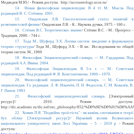
Медведев М.Ю.
/ - Режим доступа:
http://accountology.ucoz.ru/
14.
Новая философская энциклопедия: В 4 тт. М.: Мысль. Под
редакцией В. С. Стёпина. 2001.
15.
Озадовская Л.В. Гносеологический статус понятий в
релятивистской физике
/
Озадовская Л.В. - К.: Наукова думка, 1975. - 160 с.
16.
Стёпин В.С. Теоретическое знание
/
Стёпин В.С. - М.: Прогресс -
Традиция, 2000. - 744 с.
17.
Тода М., Шуфорд Э.X. Логика систем: введение в формальную
теорию структуры
/
Тода М., Шуфорд Э.X. – В кн.: Исследования по общей
теории систем. М., 1969.
18.
Философия: Энциклопедический словарь. — М.: Гардарики. Под
редакцией А.А. Ивина. 2004.
19.
Философская Энциклопедия. В 5-х т. — М.: Советская
энциклопедия. Под редакцией Ф. В. Константинова. 1960—1970.
20.
Философский энциклопедический словарь. — М.: Советская
энциклопедия. Гл. редакция: Л. Ф. Ильичёв, П. Н. Федосеев, С. М. Ковалёв, В.
Г. Панов. 1983.
21.
Философский энциклопедический словарь.
[Электронный
ресурс]//
2010.
Режим доступа:
http://dic.academic.ru/dic.nsf/enc_philosophy/852/%D0%9E%D0%91%
22.
Хомин П.Я. "Подвійна троїстість" - як камінь спотикання в теорії
бух обліку [Электронный ресурс]// Науковий вісник Волинського
національного університету імені Лесі Українки. – 5. – 2010 р.
- Режим
доступа: