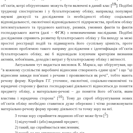
19
об’єктів, котрі обґрунтовано можуть бути включені в даний клас
[
]
. Подібні
труднощі спостерігаємо і у бухгалтерському обліку, наприклад популярні
наукові дискусії та дослідження із необхідності обліку соціальної
відповідальності
,
екологічної відповідальності підприємства
,
проблем обліку
інтелектуального та трудового капіталу
,
ризиків, умовних фактів та фактів
господарського життя (далі – ФГЖ) з невизначеними наслідками
.
Подібні
дослідження сприяють розвитку бухгалтерського обліку у бік виходу за межі
простої реєстрації подій та підвищують його суспільну цінність, проте
основною проблемою такого напряму дослідження є ідентифікація об’єктів
бухгалтерського обліку, які б відповідали існуючим критеріям визнання
активів, зобов'язань, доходів і витрат у бухгалтерському обліку і звітності.
Актуальним тут видається висновок К. Маркса, що обґрунтував, що
“в кожному суспільстві виробничі відносини створюють єдине ціле” і що “ці
відносини завжди пов’язані з речами і проявляються як речі”, тобто мають
речову форму. Кірейцев Г.Г. уточнює, екологічні, соціально-економічні та
юридичні сторони у фактах господарської діяльності відносяться до поняття
предмету обліку, а матеріально-речові – до поняття його об’єктів, яким
10
властива і юридична сторона” [
]. Тому до спроб обґрунтування нових
об’єктів обліку необхідно ставитися дуже обережно і чітко розмежовувати
матеріально-речову форму прояву діяльності та точку зору на неї.
5
З точки зору сприйняття людиною об'єкт може бути [
]:
1)
відчутний і (або) видимий предмет;
2)
такий, що сприймається мисленням;
3)
такий, на що спрямована думка або дія.