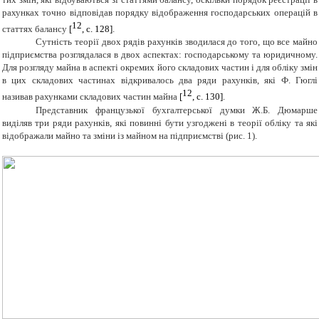
рахунках точно відповідав порядку відображення господарських операцій в
12
статтях балансу
[
, с. 128
]
.
Сутність теорії двох рядів рахунків зводилася до того, що все майно
підприємства
розглядалася в двох аспектах: господарському та юридичному.
Для розгляду майна в аспекті окремих його складових частин і для обліку змін
в цих складових частинах відкривалось два ряди рахунків, які Ф. Гюглі
12
називав рахунками складових частин майна
[
, с. 130
]
.
Представник французької бухгалтерської думки Ж.Б. Дюмарше
виділяв три ряди рахунків, які повинні бути узгоджені в теорії обліку та які
відображали майно та зміни із майном на підприємстві (рис. 1).