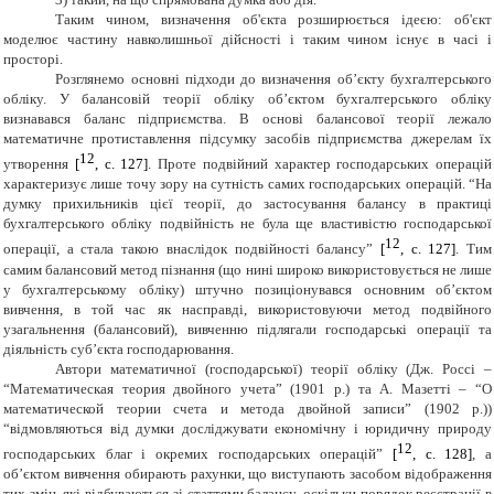
Таким чином, визначення об'єкта розширюється ідеєю: об'єкт
моделює частину навколишньої дійсності і таким чином існує в часі і
просторі.
Розглянемо основні підходи до визначення об’єкту бухгалтерського
обліку. У балансовій теорії обліку об’єктом
бухгалтерського обліку
визнавався баланс підприємства. В основі балансової теорії лежало
математичне протиставлення підсумку засобів підприємства джерелам їх
12
утворення
[
, с. 127]
. Проте подвійний характер господарських операцій
характеризує лише точу зору на сутність самих господарських операцій. “На
думку прихильників цієї теорії, до застосування балансу в практиці
бухгалтерського обліку подвійність не була ще властивістю господарської
12
операції, а стала такою внаслідок подвійності балансу”
[
, с. 127
]
. Тим
самим балансовий метод пізнання (що нині широко використовується не лише
у бухгалтерському обліку) штучно позиціонувався основним об’єктом
вивчення, в той час як насправді, використовуючи метод подвійного
узагальнення (балансовий), вивченню підлягали господарські операції та
діяльність суб’єкта господарювання.
Автори математичної (господарської) теорії обліку (
Дж. Россі –
“Математическая теория двойного учета” (1901 р.) та А. Мазетті – “О
математической теории счета и метода двойной записи” (1902 р.)
)
“відмовляються від думки досліджувати економічну і юридичну природу
12
господарських благ і окремих господарських операцій”
[
, с. 128
]
, а
об’єктом вивчення обирають рахунки, що виступають засобом відображення
тих змін, які відбуваються зі статтями балансу, оскільки порядок реєстрації в