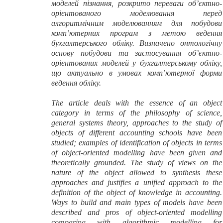
моделей пізнання, розкрито переваги об’єктно-
орієнтованого моделювання перед
алгоритмічним моделюванням для побудови
комп’ютерних програм з метою ведення
бухгалтерського обліку. Визначено онтологічну
основу побудови та застосування об’єктно-
орієнтованих моделей у бухгалтерському обліку,
що актуально в умовах комп’ютерної форми
ведення обліку.
The article deals with the essence of an object
category in terms of the philosophy of science,
general systems theory, approaches to the study of
objects
of
different accounting schools have been
studied; examples of identification of objects in terms
of object-oriented modelling have been given and
theoretically grounded. The study of views on the
nature of the object allowed to synthesis these
approaches and justifies a unified approach to the
definition of the object of knowledge in accounting.
Ways to build and main types of models have been
described and pros of object-oriented modelling
comparing with algorithmic modelling for