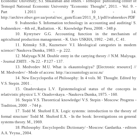
Economic University; S
.
I
.
Shkaraban and others. - Ternopol: publishing center of
Ternopil National Economic University "Economic Thought", 2011. - Vol. 9. -
Part 1.2011 - P. 10 - 14.
http://archive.nbuv.gov.ua/portal/soc_gum/Ecan/2011_9_1/pdf/ivahnenkov.PDF
9. Ivahnenko S. Information technology in accounting and auditing/ S.
Ivahnenkov. - 4th ed., Radiation. - K.: Knowledge Press, 2008. - 348 p.
10. Kyreytsev G
.
G
.
Accounting function in the mechanism of
agricultural production management. - K. Univ USKHA, 1992. - 240., C. 41
.
11. Krimsky S
.
B
.
, Kuznetsov V
.
I
.
Ideological categories in modern
scienc
e//
Naukova Dumka, 1983. –
p.
222.
12. Malyuga N
.
M
.
Double entry in the carrying theory // N
.
M
.
Malyuga.
- Journal ZHITI . - № 22. - P.127 - 137.
13. Medvedev M
.
U
.
What is ekauntologiya? [Electronic resource] //
M.
Medvedev/ - Mode of access: http://accountology.ucoz.ru/
14. New Encyclopedia of Philosophy: In 4 vols. M: Thought. Edited by
V
.
S
.
Stepin. 2001 .
15. Ozadovskaya L
.
V
.
Epistemological status of the concepts in
relativistic physics/ L
.
V
.
Ozadovskaya
.
- Naukova Dumka, 1975. - 160.
16. Stepin V
.
S
.
Theoretical knowledge/ V
.
S
.
Stepin - Moscow: Progress -
Tradition, 2000 . - 744 p.
17. Todd M. Shuford E.X. Logic systems: introduction to the theory of
formal structure/ Todd M. Shuford E.X. - In the book
:
Investigations on general
systems theory. M., 1969.
18. Philosophy: Encyclopedic Dictionar
y/
- Moscow: Gardarik
a
.
-
editors
A
.
A
.
Yvyna., 2004.