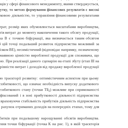
вців у сфері фінансового менеджменту, якими стверджується,
бутку, то метою формування фінансових результатів є високі
ковою діяльністю, то управління фінансовими результатами
итрат, розмір яких обумовлюється масштабами виробництва,
ів витрат до моменту накопичення такого обсягу продукції,
ка В є точкою біфуркації, яка визначається таким обсягом
 В цій точці подальший розвиток підприємства можливий за
різком ВЕ), песимістичний (відповідає напрямку, позначеному
 наявною цінністю виробленої продукції для споживача, що
 При реалізації даного сценарію на етапі збуту (етап ІІІ на
 рівністю витрат і доходів від продажу виробленої продукції
ою траєкторії розвитку: оптимістичним аспектом при цьому
беззбитковості, що означає необхідність випуску додаткового
еззбиткового стану (точки ТБ
) можливе при спрямованості
2
іксований і в зоні прибутковості діяльності підприємства
е враховуючи стабільність прибутків діяльність підприємства
а рахунок отриманих доходів на попередніх етапах, тому для
збитків при подальшому нарощуванні обсягів виробництва.
я точки біфуркації (точка К на рис. 1), в якій траєкторія