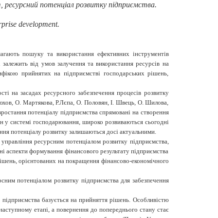
, ресурсний потенціал розвитку підприємства.
erprise development
.
имагають пошуку та використання ефективних інструментів
і залежить від умов залучення та використання ресурсів на
цифікою прийнятих на підприємстві господарських рішень,
сті на засадах ресурсного забезпечення процесів розвитку
хов, О. Мартякова, Р.Лєпа, О. Половян, І. Швець, О. Шилова,
я зростання потенціалу підприємства спрямовані на створення
ин у системі господарювання, широко розвиваються сьогодні
ання потенціалу розвитку залишаються досі актуальними.
 управління ресурсним потенціалом розвитку підприємства,
чні аспекти формування фінансового результату підприємства
 рішень, орієнтованих на покращення фінансово-економічного
рсним потенціалом розвитку підприємства для забезпечення
у підприємства базується на прийняття рішень. Особливістю
 наступному етапі, а повернення до попереднього стану стає