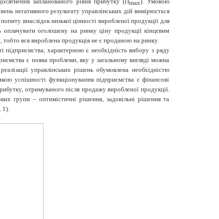
досягнення запланованого рівня прибутку (П
). Умовою
max
вень негативного результату управлінських дій вимірюється
 попиту внаслідок низької цінності виробленої продукції для
ь оплачувати оголошену на ринку ціну продукції кінцевим
 тобто вся вироблена продукція не є проданою на ринку.
ті підприємства, характерною є необхідність вибору з ряду
риємства є поява проблеми, яку у загальному вигляді можна
реалізації управлінських рішень обумовлена необхідністю
икою успішності функціонування підприємства є фінансові
 прибутку, отримуваного після продажу виробленої продукції.
вих групи – оптимістичні рішення, задовільні рішення та
 1).