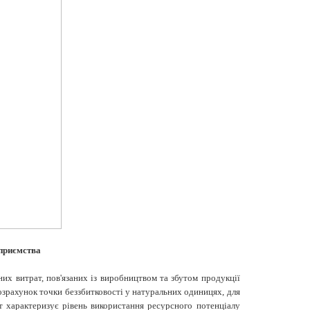
дприємства
вних витрат, пов'язаних із виробництвом та збутом продукції
озрахунок точки беззбитковості у натуральних одиницях, для
 характеризує рівень використання ресурсного потенціалу