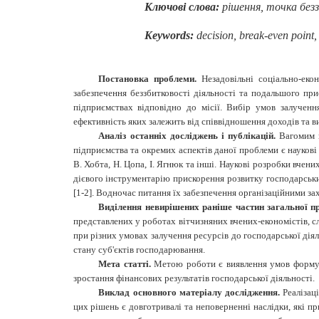
Ключові слова:
рішення, точка без
Keywords:
decision,
break-even point
,
Постановка проблеми.
Незадовільні соціально-ек
забезпечення беззбитковості діяльності та подальшого при
підприємствах відповідно до місії. Вибір умов залучен
ефективність яких залежить від співвідношення доходів та в
Аналіз останніх досліджень і публікацій.
Вагомим 
підприємства та окремих аспектів даної проблеми є наукові
В. Хобта, Н. Цопа, І. Ягнюк та інші. Наукові розробки вче
дієвого інструментарію прискорення розвитку господарськи
[1-2]. Водночас питання їх забезпечення організаційними з
Виділення невирішених раніше
частин загальної 
представлених у роботах вітчизняних вчених-економістів, 
при різних умовах залучення ресурсів до господарської ді
стану суб'єктів господарювання.
Мета статті.
Метою роботи є виявлення умов формув
зростання фінансових результатів господарської діяльності.
Виклад основного матеріалу дослідження.
Реалізац
цих рішень є довготривалі та неповерненні наслідки, які 