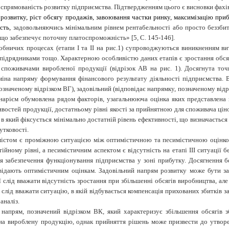
 спрямованість розвитку підприємства. Підтвердженням цього є висновки фахі
розвитку, ріст обсягу продажів, завоювання частки ринку, максимізацію при
ість,
задовольняючись мінімальним рівнем рентабельності або просто беззбит
 що забезпечує поточну платоспроможність» [5, С. 145-146].
робничих процесах (етапи І та ІІ на рис.1) супроводжуються виникненням в
підрядниками тощо. Характерною особливістю даних етапів є зростання обсяг
 споживачами виробленої продукції (відрізок АВ на рис. 1). Досягнута точ
зміна напряму формування фінансового результату діяльності підприємства.
означеному відрізком ВГ), задовільний (відповідає напрямку, позначеному від
нарієм обумовлена рядом факторів, узагальнююча оцінка яких представлена
востей продукції, достатньому рівні якості за прийнятною для споживача ціною.
, в який фіксується мінімально достатній рівень ефективності, що визначається
утковості.
 змістом є проміжною ситуацією між оптимістичною та песимістичною оцінк
ійному рівні, а песимістичним аспектом є відсутність на етапі ІІІ ситуації 
ля забезпечення функціонування підприємства у зоні прибутку. Досягнення б
відають оптимістичним оцінкам. Задовільний напрям розвитку може бути заф
ї слід вважати відсутність зростання при збільшенні обсягів виробництва, ал
слід вважати ситуацію, в якій відбувається компенсація прихованих збитків з
аналіз.
напрям, позначений відрізком ВК, який характеризує збільшення обсягів 
а вироблену продукцію, однак прийняття рішень може призвести до утворенн