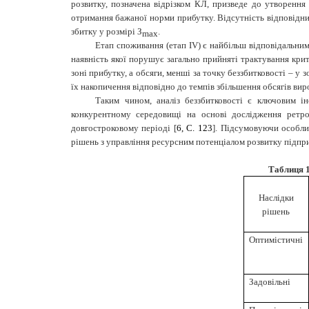
розвитку, позначена відрізком КЛ, призведе до утворення 
отримання бажаної норми прибутку. Відсутність відповідни
збитку у розмірі З
.
max
Етап споживання (етап І
V
) є найбільш відповідальни
наявність якої порушує загально прийняті трактування крит
зоні прибутку, а обсяги, менші за точку беззбитковості – у 
їх накопичення відповідно до темпів збільшення обсягів вир
Таким чином, аналіз беззбитковості є ключовим і
конкурентному середовищі на основі дослідження ретроі
довгостроковому періоді [
6,
C. 123
]. Підсумовуючи особли
рішень з управління ресурсним потенціалом розвитку підприє
Таблиця 1
Наслідки
рішень
Оптимістичні
Задовільні