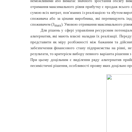
неможливими або вимагає значного зростання обсягу вик
отримання максимального рівня прибутку є продаж всього о
сумою всіх витрат, пов’язаних із реалізацією та збутом вир
споживача або за цінами виробника, які перевищують інд
споживачем (З
). Умовою отримання максимального рівня
max
Для рішень у сфері управління ресурсним потенціало
альтернатив, які мають власні наладки їх реалізації. Пер
представити як міру розбіжності між бажаним та дійсним
забезпечення фінансового стану підприємства на рівні, 
результати, то критерієм вибору певного варіанта рішення з
При цьому доцільним є виділення ряду альтернатив прийн
песимістичні рішення, особливості прояву яких доцільно пр