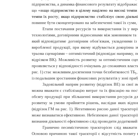
підприємства, а динамка фінансового результату відображає
що «як
що підприємство в цілому націлено на високі темпи 
темпи їх росту; якщо підприємство стабілізує свою діяльн
повинне бути сконцентровано на забезпеченні такої їх суми,
Етапи постачання ресурсів та використання їх у ви
технологіями, договірними відносинами між замовником та 
який відповідатиме договірним обов’язкам, укладеними із
виробленої продукції, при якому відбувається докорінна 
трьома сценаріями – оптимістичний (відповідає напрямку, п
відрізком ВК). Можливість розвитку за оптимістичним сце
проявляється у відповідності очікувань до споживчих власти
рис. 1) стає можливим досягнення точки беззбитковості ТБ
1
із подальшим зростанням фінансових результатів у зоні приб
Задовільний напрям розвитку (відрізок ВЕ) за свої
можна вважати є стабілізацію витрат та їх фіксацію на пост
обсягу продукції при збільшенні використання ресурсів д
розвитку за умови прийняття рішень, наслідки яких відпо
(відрізок ГМ на рис. 1). Негативною рисою даної траєкторі
може визнаватися ефективною. Небезпекою даної траєкторії 
визнання діяльності ефективною слід проводити додатковий 
Гранично песимістичною траєкторією слід вважати 
Основою причиною такої траєкторії є відсутність попиту н