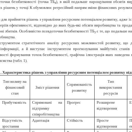
точки беззбитковості (точка ТБ
), в якій подальше нарощування обсягів ви
4
х рішень у точці К обумовлює регресійний напрям зміни фінансових результат
м для прийняття рішень з управління ресурсним потенціалом розвитку, адже і
еріїв ефективності, відповідно до яких будь-які обсяги виробництва та прода
зоні збитків. Особливістю псевдоточки беззбитковості ТБ
є те, що подальше н
3
обництва.
нструментом стратегічного аналізу ресурсних можливостей розвитку, що
нформації, а й виступає інструментом прогнозування майбутніх станів дл
вості формування точок беззбитковості, графічна ілюстрація яких наведена 
мства (табл. 1).
. Характеристика рішень з управління ресурсним потенціалом розвитку пі
Тип впливу на
Тип
Спрямованість
фінансовий
Зміст рішення
використання
розвитку
стан
ресурсів
Прибутковість
Спрямовані на
Прогрес
Розширене
Е
підтримку
відтворення
співробітництва
Відсутність
Адаптація
Стійкість
Просте
П
зростання
відтворення
е