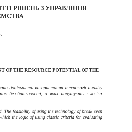
ТІ РІШЕНЬ З УПРАВЛІННЯ
ЄМСТВА
cs
T OF
THE RESOURCE POTENTIAL
OF THE
но доцільність використання технології аналізу
чок беззбитковості, в яких порушується логіка
d.
The feasibility of using
the technology
of
break-even
 which
the
logic of using classic
criteria for evaluating