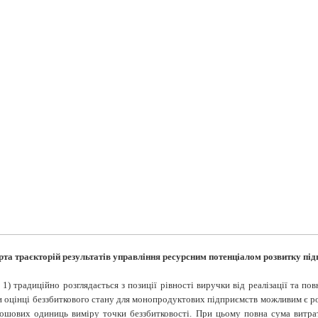
арта траєкторій результатів управління ресурсним потенціалом розвитку пі
1) традиційно розглядається з позиції рівності виручки від реалізації та по
ри оцінці беззбиткового стану для монопродуктових підприємств можливим є р
ошових одиниць виміру точки беззбитковості. При цьому повна сума витрат