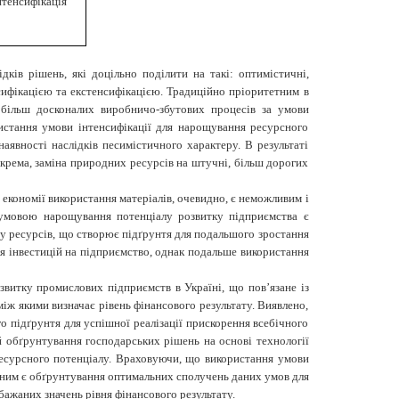
нтенсифікація
ків рішень, які доцільно поділити на такі: оптимістичні,
сифікацією та екстенсифікацією. Традиційно пріоритетним в
і більш досконалих виробничо-збутових процесів за умови
ристання умови інтенсифікації для нарощування ресурсного
аявності наслідків песимістичного характеру. В результаті
окрема, заміна природних ресурсів на штучні, більш дорогих
економії використання матеріалів, очевидно, є неможливим і
 умовою нарощування потенціалу розвитку підприємства є
уту ресурсів, що створює підґрунтя для подальшого зростання
я інвестицій на підприємство, однак подальше використання
звитку промислових підприємств в Україні, що пов’язане із
між якими визначає рівень фінансового результату. Виявлено,
 підґрунтя для успішної реалізації прискорення всебічного
 обґрунтування господарських рішень на основі технології
ресурсного потенціалу. Враховуючи, що використання умови
дним є обґрунтування оптимальних сполучень даних умов для
бажаних значень рівня фінансового результату.