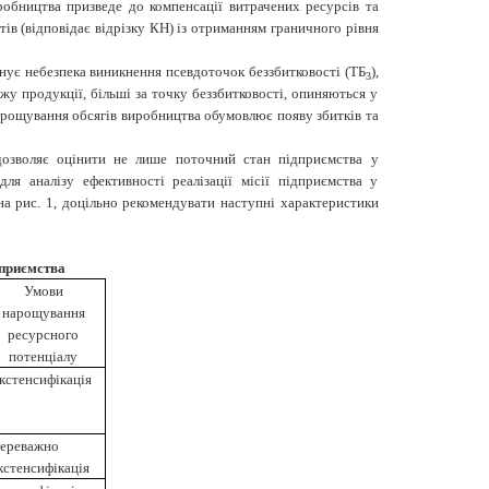
робництва призведе до компенсації витрачених ресурсів та
ів (відповідає відрізку КН) із отриманням граничного рівня
снує небезпека виникнення псевдоточок беззбитковості (ТБ
),
3
жу продукції, більші за точку беззбитковості, опиняються у
арощування обсягів виробництва обумовлює появу збитків та
 дозволяє оцінити не лише поточний стан підприємства у
я аналізу ефективності реалізації місії підприємства у
на рис. 1, доцільно рекомендувати наступні характеристики
дприємства
Умови
нарощування
ресурсного
потенціалу
кстенсифікація
ереважно
кстенсифікація