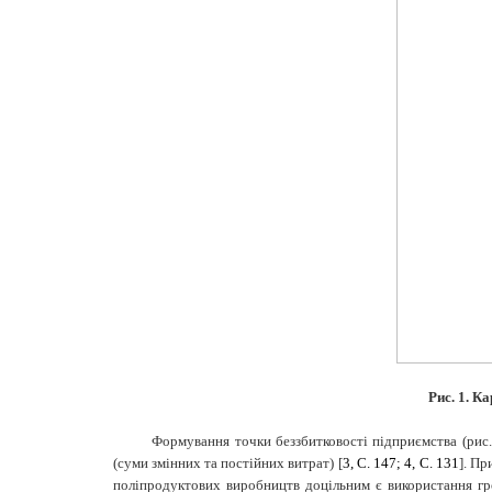
Рис. 1. К
Формування точки беззбитковості підприємства (рис. 
(суми змінних та постійних витрат) [
3, С. 147; 4, С. 131
]. П
поліпродуктових виробництв доцільним є використання гр