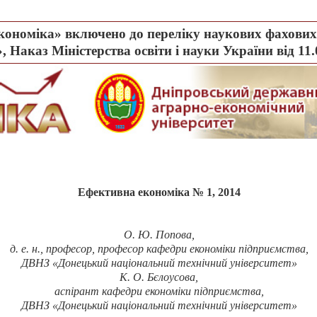
ономіка» включено до переліку наукових фахових 
, Наказ Міністерства освіти і науки України від 11
Ефективна економіка № 1, 2014
О.
Ю. Попова
,
д. е. н., професор, професор кафедри економіки підприємства,
ДВНЗ «Донецький національний технічний університет»
К.
О. Б
єлоусова,
аспірант кафедри економіки підприємства,
ДВНЗ «Донецький національний технічний університет»