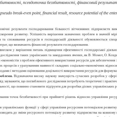
збитковості, псевдоточка беззбитковості, фінансовий результат
 pseudo
break-even point
, financial
result
,
resource potential
of the ent
ономічні результати господарювання більшості вітчизняних підприємств в
скорення розвитку. Успішність вирішення зазначених проблем в значній мір
ня та споживання ресурсів в господарській діяльності обумовлюється спе
итрат, що визначають фінансові результати господарювання.
внеском у вирішення питань підвищення ефективності господарської діяльно
 дослідження таких українських та закордонних вчених, як В. Момот, О. Кєндю
них-економістів з проблем ефективного використання ресурсів для забезпеченн
х процесів з урахуванням наявності складних соціально-економічних віднос
аходами і методами оцінювання доцільності використання ресурсів для формув
проблеми.
Відзначаючи високу наукову значущість сучасних розробок у сфері
слід зауважити, що поглибленого дослідження потребують теоретичні і практи
яльності, що повинно становити підґрунтя для розробки дієвих управлінських
ання точок беззбитковості при прийнятті рішень відносно управління ресу
ія управлінських функції у сфері управління ресурсним потенціалом розвитк
призводять до зміни ресурсного потенціалу розвитку підприємства на кожному