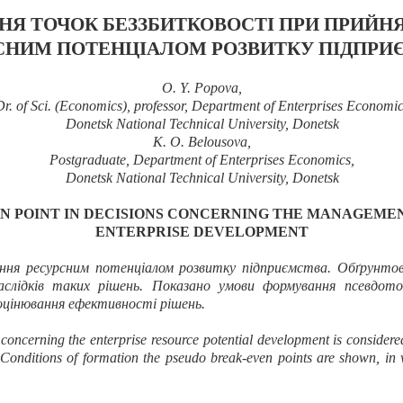
Я ТОЧОК БЕЗЗБИТКОВОСТІ ПРИ ПРИЙНЯТ
СНИМ ПОТЕНЦІАЛОМ РОЗВИТКУ ПІДПРИ
O.
Y. Popova
,
Dr. of Sci. (Economics), professor,
Department of Enterprises Economi
Donetsk National Technical University
, Donetsk
K.
O. Belousova
,
Postgraduate, Department of Enterprises Economics,
Donetsk National Technical University
, Donetsk
EN
POINT
IN DECISIONS
CONCERNING
THE MANAGEMEN
ENTERPRISE DEVELOPMENT
іння ресурсним потенціалом розвитку підприємства. Обґрунтова
аслідків таких рішень. Показано умови формування псевдото
оцінювання ефективності рішень.
concerning the
enterprise
resource potential
development
is
considere
Conditions of formation the
pseudo
break-even
points are shown
,
in