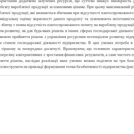
ористання додатково залучених ресурсів, що суттєво знижує ймовірність 
бсягу виробленої продукції за плановими цінами. При цьому максимальний рі
обленої продукції, які визнаються збитками при відсутності платоспроможного
ивідуальну оцінку корисності даного продукту та зумовлюють неготовніст
 збитку є повна відсутність платоспроможного попиту на вироблену продукції,
м розвитку, як для будь-яких рішень в інших сферах господарської діяльнос
едумовою прийняття рішень з управління ресурсним потенціалом розвитку підп
 станом господарської діяльності підприємства. В цих умовах потреба в 
не гіршому за попередньо досягнуті. Враховуючи, що головною характерист
 переліку альтернативних є зростання фінансових результатів, а саме чистого
яття рішень, наслідки реалізації яких умовно можна поділити на три базо
оілюструвати на прикладі формування точки беззбитковості підприємства (рис.