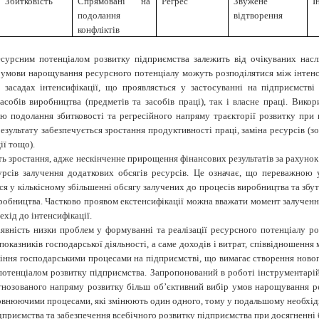
Збитковість
Спрямовані на
Регрес
Звужене
І
подолання
відтворення
конфліктів
сурсним потенціалом розвитку підприємства залежить від очікуваних наслід
ень умови нарощування ресурсного потенціалу можуть розподілятися між інтен
 засадах інтенсифікації, що проявляється у застосуванні на підприємств
асобів виробництва (предметів та засобів праці), так і власне праці. Вико
 подолання збитковості та регресійного напряму траєкторії розвитку при н
езультату забезпечується зростання продуктивності праці, заміна ресурсів (з
ії тощо).
ь зростання, адже нескінченне прирощення фінансових результатів за рахунок 
урсів залучення додаткових обсягів ресурсів. Це означає, що переважною
ься у кількісному збільшенні обсягу залучених до процесів виробництва та зб
иробництва. Частково проявом екстенсифікації можна вважати момент залученн
хід до інтенсифікації.
вність низки проблем у формуванні та реалізації ресурсного потенціалу ро
казників господарської діяльності, а саме доходів і витрат, співвідношення 
ня господарськими процесами на підприємстві, що вимагає створення нового
потенціалом розвитку підприємства. Запропонований в роботі інструментарій
рогнозованого напряму розвитку більш об’єктивний вибір умов нарощування 
повнюючими процесами, які змінюють один одного, тому у подальшому необхі
дприємства та забезпечення всебічного розвитку підприємства при досягненні 