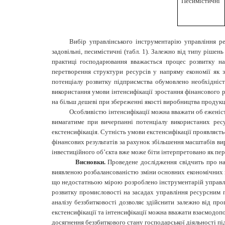
Песимістичні
Вибір управлінського інструментарію управління ре
задовільні, песимістичні (табл. 1). Залежно від типу ріш
практиці господарювання вважається процес розвитку на
перетворення структури ресурсів у напряму економії як з
потенціалу розвитку підприємства обумовлено необхідністю
використання умови інтенсифікації зростання фінансового р
на більш дешеві при збереженні якості виробництва продукц
Особливістю інтенсифікації можна вважати об еженіст
вимагатиме при вичерпанні потенціалу використаних рес
екстенсифікація. Сутність умови екстенсифікації проявляєт
фінансових результатів за рахунок збільшення масштабів в
інвестиційного об’єкта вже може біти інтерпретовано як пере
Висновки.
Проведене дослідження свідчить про ная
виявленою розбалансованістю зміни основних економічних по
що недостатньою мірою розроблено інструментарій управлін
розвитку промисловості на засадах управління ресурсним 
аналізу беззбитковості дозволяє здійснити залежно від п
екстенсифікації та інтенсифікації можна вважати взаємодо
досягнення беззбиткового стану господарської діяльності пі