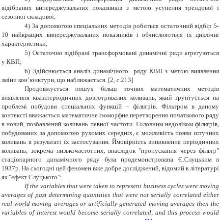
відібраних випереджувальних показників з метою усунення трендової і
сезонної складової;
4)
За допомогою спеціальних методів робиться остаточний відбір 5-
10 найкращих випереджувальних показників і обчислюються їх циклічні
характеристики;
5)
Остаточно відібрані трансформовані динамічні ряди агрегуються
у КВП;
6)
Здійснюється аналіз динамічного ряду КВП з метою виявлення
зміни кон’юнктури, що наближається. [2, с.213]
Продовжується пошук більш точних математичних методів
виявлення квазіперіодичних довготривалих коливань, який ґрунтується на
проблемі побудови спеціальних функцій – фільтрів. Фільтром в даному
контексті вважається математичне ізоморфне перетворення початкового ряду
в новий, позбавлений коливань певної частоти. Головним недоліком фільтрів,
побудованих за допомогою рухомих середніх, є можливість появи штучних
коливань в результаті їх застосування. Ймовірність виникнення періодичних
коливань, зокрема низькочастотних, внаслідок "пропускання через фільтр"
стаціонарного динамічного ряду була продемонстрована Є.Слуцьким в
1937р. На сьогодні цей феномен вже добре досліджений, відомий в літературі
як "ефект Слуцького":
If the variables that were taken to represent business cycles were moving
averages of past determining quantities that were not serially correlated either
real-world moving averages or artificially generated moving averages then the
variables of interest would become serially correlated, and this process would