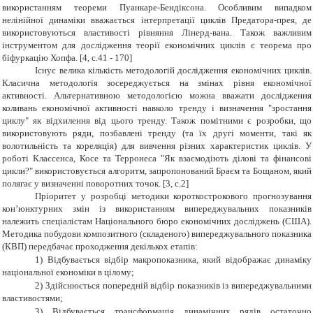
використанням теореми Пуанкаре-Бендіксона. Особливим випадком
нелінійної динаміки вважається інтерпретації циклів Предатора-прея, де
використовуються властивості рівняння Лінерд-вана. Також важливим
інструментом для дослідження теорії економічних циклів є теорема про
біфуркацію Хопфа. [4
,
с.41 - 170]
Існує велика кількість методологій дослідження економічних циклів.
Класична методологія зосереджується на змінах рівня економічної
активності. Альтернативною методологією можна вважати дослідження
коливань економічної активності навколо тренду і визначення "зростання
циклу" як відхилення від цього тренду. Також помітними є розробки, що
використовують ряди, позбавлені тренду (та їх другі моменти, такі як
волотильність та кореляція) для вивчення різних характеристик циклів. У
роботі Клаєсенса, Косе та Терронеса "Як взаємодіють ділові та фінансові
цикли?" використовується алгоритм, запропонований Браєм та Бощаном, який
полягає у визначенні поворотних точок. [3, с.2]
Пріоритет у розробці методики короткострокового прогнозування
кон’юнктурних змін із використанням випереджувальних показників
належить спеціалістам Національного бюро економічних досліджень (США).
Методика побудови композитного (складеного) випереджувального показника
(КВП) передбачає проходження декількох етапів:
1)
Відбувається відбір макропоказника, який відображає динаміку
національної економіки в цілому;
2)
Здійснюється попередній відбір показників із випереджувальними
властивостями;
3)
Відбувається трансформація динамічних рядів остаточно