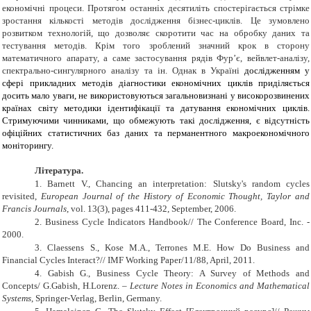
економічні процеси. Протягом останніх десятиліть спостерігається стрімке
зростання кількості методів дослідження бізнес-циклів. Це зумовлено
розвитком технологій, що дозволяє скоротити час на обробку даних та
тестування методів. Крім того зроблений значний крок в сторону
математичного апарату, а саме застосування рядів Фур’є, вейвлет-аналізу,
спектрально-сингулярного аналізу та ін. Однак в Україні
дослідженням у
сфері прикладних методів діагностики економічних циклів приділяється
досить мало уваги, не використовуються загальновизнані у високорозвинених
країнах світу методики ідентифікації та датування економічних циклів.
Стримуючими чин­никами, що обмежують такі досліджен­ня, є відсутність
офіційних статистич­них баз даних та перманентного макроекономічного
моніторингу.
Література.
1.
Barnett
V.
, Chancing an interpretation: Slutsky's random cycles
revisited,
European Journal of the History of Economic Thought, Taylor and
Francis Journals
, vol. 13(3), pages 411-432, September, 2006.
2.
Business Cycle Indicators Handbook
//
The Conference Board
,
Inc
. -
2000.
3.
Claessens S., Kose M.A., Terrones M.E. How Do Business and
Financial Cycles Interact?/
/ IMF Working Paper/11/88, April, 2011.
4.
Gabish G., Business Cycle Theory: A Survey of Methods and
Concepts/ G.Gabish, H.Lorenz. –
Lecture Notes in Economics and Mathematical
Systems
, Springer-Verlag, Berlin, Germany.