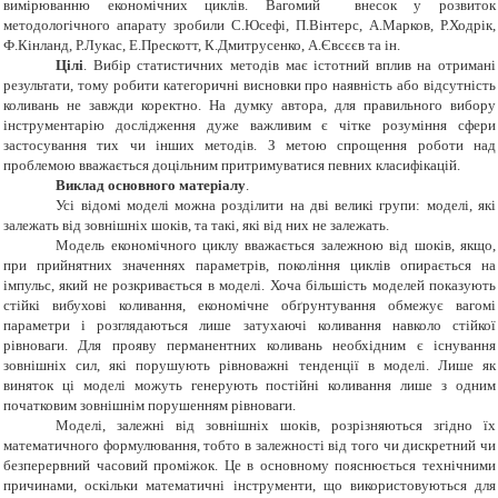
вимірюванню економічних циклів. Вагомий внесок у розвиток
методологічного апарату зробили С.Юсефі, П.Вінтерс, А.Марков, Р.Ходрік,
Ф.Кінланд, Р.Лукас, Е.Прескотт, К.Дмитрусенко, А.Євсєєв та ін.
Цілі
. Вибір статистичних методів має істотний вплив на отримані
результати, тому робити категоричні висновки про наявність або відсутність
коливань не завжди коректно. На думку автора, для правильного вибору
інструментарію дослідження дуже важливим є чітке розуміння сфери
застосування тих чи інших методів. З метою спрощення роботи над
проблемою вважається доцільним притримуватися певних класифікацій.
Виклад основного матеріалу
.
Усі відомі моделі можна розділити на дві великі групи: моделі, які
залежать від зовнішніх шоків, та такі, які від них не залежать.
Модель економічного циклу вважається залежною від шоків, якщо,
при прийнятних значеннях параметрів, покоління циклів опирається на
імпульс, який не розкривається в моделі. Хоча більшість моделей показують
стійкі вибухові коливання, економічне обґрунтування обмежує вагомі
параметри і розглядаються лише затухаючі коливання навколо стійкої
рівноваги. Для прояву перманентних коливань необхідним є існування
зовнішніх сил, які порушують рівноважні тенденції в моделі. Лише як
виняток ці моделі можуть генерують постійні коливання лише з одним
початковим зовнішнім порушенням рівноваги.
Моделі, залежні від зовнішніх шоків, розрізняються згідно їх
математичного формулювання, тобто в залежності від того чи дискретний чи
безперервний часовий проміжок. Це в основному пояснюється технічними
причинами, оскільки математичні інструменти, що використовуються для