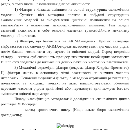
рядах, у тому числі – в показниках ділової активності:
1)
Фільтри з кількома змінними на основі структурних економічних
моделей. Сутність цієї методики полягає в побудові структурних
економічних моделей та виокремленні циклічної компоненти на основі
взаємозв’язку з основними макроекономічними змінними. Такі моделі
зазвичай включають в себе основні елементи трансмісійного механізму
монетарної політики.
2)
Фільтри, що базуються на ARIMA-моделях. Процес фільтрації
відбувається так: спочатку ARIMA-модель застосовується для часових рядів;
потім бажані компоненти отримують із оціненої моделі. Серед недоліків
фільтру – значна суб’єктивність процесу визначення необхідних компонент.
Він по суті зводиться до визначення деяких бажаних частотних властивостей.
3)
Механічні одномірні фільтри (зокрема фільтр Ходріка-Прескотта).
Ці фільтри мають в основному чіткі властивості на значних часових
інтервалах. Основним недоліком фільтру є методика отримання результатів у
початкових та кінцевих точках, на яких використовуються обмежені
коротким часовим рядом дані. Нові або переглянуті дані можуть істотно
змінювати оцінені параметри.
Цікаву класифікацію методологій дослідження економічних циклів
розглядає М.Восврда:
-
метод зростаючого циклу (Національне бюро економічних
досліджень);