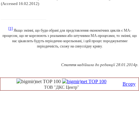
(Accessed 16.02.2012)
[1]
Якщо змінні, що буди обрані для представлення економічних циклів є МА-
процесом, що не корелюють з реальними або штучними МА-процесами, то змінні, що
нас цікавлять будуть періодично корельовані, і цей процес породжуватиме
періодичність, схожу на синусоїдну криву.
Стаття надійшла до редакції
28
.0
1
.2014р.
Вгору
ТОВ "ДКС Центр"