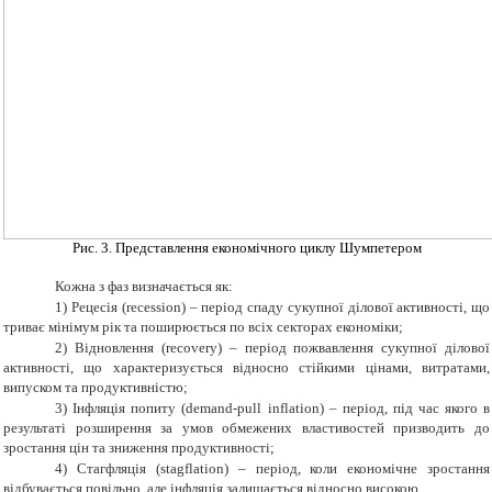
Рис. 3. Представлення економічного циклу Шумпетером
Кожна з фаз визначається як:
1)
Рецесія (recession) – період спаду сукупної ділової активності, що
триває мінімум рік та поширюється по всіх секторах економіки;
2)
Відновлення (recovery) – період пожвавлення сукупної ділової
активності, що характеризується відносно стійкими цінами, витратами,
випуском та продуктивністю;
3)
Інфляція попиту (demand-pull inflation) – період, під час якого в
результаті розширення за умов обмежених властивостей призводить до
зростання цін та зниження продуктивності;
4)
Стагфляція (stagflation) – період, коли економічне зростання
відбувається повільно, але інфляція залишається відносно високою.