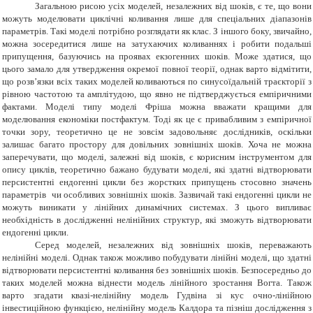
Загальною рисою усіх моделей, незалежних від шоків, є те, що вони
можуть моделювати циклічні коливання лише для спеціальних діапазонів
параметрів. Такі моделі потрібно розглядати як клас. З іншого боку, звичайно,
можна зосередитися лише на затухаючих коливаннях і робити подальші
припущення, базуючись на проявах екзогенних шоків. Може здатися, що
цього замало для утвердження окремої повної теорії, однак варто відмітити,
що розв’язки всіх таких моделей коливаються по синусоїдальній траєкторії з
рівною частотою та амплітудою, що явно не підтверджується емпіричними
фактами. Моделі типу моделі Фріша можна вважати кращими для
моделювання економіки постфактум. Тоді як це є привабливим з емпіричної
точки зору, теоретично це не зовсім задовольняє дослідників, оскільки
залишає багато простору для довільних зовнішніх шоків. Хоча не можна
заперечувати, що моделі, залежні від шоків, є корисним інструментом для
опису циклів, теоретично бажано будувати моделі, які здатні відтворювати
персистентні ендогенні цикли без жорстких припущень стосовно значень
параметрів чи особливих зовнішніх шоків. Зазвичай такі ендогенні цикли не
можуть виникати у лінійних динамічних системах. З цього випливає
необхідність в дослідженні нелінійних структур, які зможуть відтворювати
ендогенні цикли.
Серед моделей, незалежних від зовнішніх шоків, переважають
нелінійні моделі. Однак також можливо побудувати лінійні моделі, що здатні
відтворювати персистентні коливання без зовнішніх шоків. Безпосередньо до
таких моделей можна віднести модель лінійного зростання Вогта. Також
варто згадати квазі-нелінійну модель Гудвіна зі кус очно-лінійною
інвестиційною функцією, нелінійну модель Калдора та пізніш дослідження з