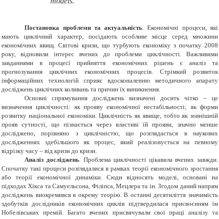
models.
Постановка проблеми та актуальність
. Економічні процеси, які
мають циклічний характер, посідають особливе місце серед множини
економічних явищ. Світові кризи, що турбують економіку з початку 2008
року, відновили інтерес вчених до проблеми циклічності. Важливими
завданнями в процесі прийняття економічних рішень є аналіз та
прогнозування циклічних економічних процесів. Стрімкий розвиток
інформаційних технологій сприяє вдосконаленню методичного апарату
досліджень циклічних коливань та причин їх виникнення.
Основні спрямування досліджень визначені досить чітко – це
визначення циклічності: як прояву економічної нестабільності; як форми
розвитку національної економіки. Циклічність як явище, тобто як зовнішній
прояв сутності, що пізнається через властиві їй прояви, значно менше
досліджено, порівняно з циклічністю, що розглядається в наукових
дослідженнях здебільшого як процес, який реалізовується на певному
відрізку часу – від кризи до кризи.
Аналіз досліджень
. Проблема циклічності цікавила вчених завжди.
Спочатку такі процеси розглядалися в рамках теорії економічного зростання
або теорії економічної динаміки. Сюди відносять моделі, основані на
підходах Хікса та Самуельсона, Філіпса, Мецлера та ін. Згодом даний напрям
досліджень виокремився в окрему теорію. В останні десятиліття значимість
здобутків дослідників економічних циклів підтвердилася присвоєнням їм
Нобелівських премій. Багато вчених присвячували свої праці аналізу та