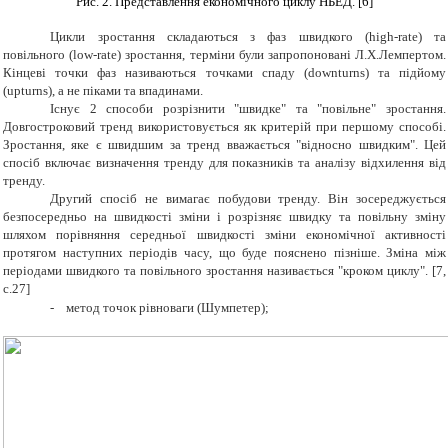
Рис. 2. Представлення економічного циклу НБЕД. [6]
Цикли зростання складаються з фаз швидкого (high-rate) та
повільного (low-rate) зростання, терміни були запропоновані Л.Х.Лемпертом.
Кінцеві точки фаз називаються точками спаду (downturns) та підйому
(upturns), а не піками та впадинами.
Існує 2 способи розрізнити "швидке" та "повільне" зростання.
Довгостроковий тренд використовується як критерій при першому способі.
Зростання, яке є швидшим за тренд вважається "відносно швидким". Цей
спосіб включає визначення тренду для показників та аналізу відхилення від
тренду.
Другий спосіб не вимагає побудови тренду. Він зосереджується
безпосередньо на швидкості зміни і розрізняє швидку та повільну зміну
шляхом порівняння середньої швидкості зміни економічної активності
протягом наступних періодів часу, що буде пояснено пізніше. Зміна між
періодами швидкого та повільного зростання називається "кроком циклу". [7,
с.27]
-
метод точок рівноваги (Шумпетер);