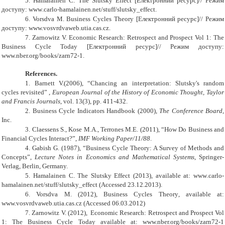
5.
Hamalainen C
.
The Slutsky Effect
[Електронний ресурс]// Режим
доступу:
www
.
carlo
-
hamalainen
.
net
/
stuff
/
slutsky
_
effect
.
6.
Vorsdva
M. Business Cycles Theory [Електронний ресурс]// Режим
доступу: www.vos
vr
dvaweb.utia.cas.cz.
7.
Zarnowitz V. Economic Research: Retrospect and Prospect Vol 1: The
Business Cycle Today
[
Електронний ресурс
]// Режим доступу:
www.nber.org/books/zarn72-1.
References.
1.
Barnett
V.(2006), “
Chancing an interpretation: Slutsky's random
cycles revisited
”
,
European Journal of the History of Economic Thought, Taylor
and Francis Journals
, vol. 13(3), p
p.
411-432
.
2.
Business Cycle Indicators Handbook (2000),
The Conference Board
,
Inc
.
3.
Claessens S., Kose M.A., Terrones M.E.
(2011), “
How Do Business and
Financial Cycles Interact?
”,
IMF Working Paper/11/88
.
4.
Gabish G. (1987), “Business Cycle Theory: A Survey of Methods and
Concepts”,
Lecture Notes in Economics and Mathematical Systems
, Springer-
Verlag, Berlin, Germany.
5.
Hamalainen C
.
The Slutsky Effect (2013), available at
:
www
.
carlo
-
hamalainen
.
net
/
stuff
/
slutsky
_
effect (Accessed 23.12.2013).
6.
Vorsdva
M.
(2012),
Business Cycles Theory
, available at
:
www.vos
vr
dvaweb.utia.cas.cz
(Accessed 06.03.2012)
7.
Zarnowitz V.
(2012),
Economic Research: Retrospect and Prospect Vol
1: The Business Cycle Today
available at: www.nber.org/books/zarn72-1