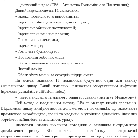
-
дифузний індекс (EPA – Агентство Економічного Планування);
Даний індекс включає 11 складових:
-
Індекс промислового виробництва;
-
Індекс виробництва у провідних галузях;
-
Індекс виробничих потужностей;
-
Індекс споживання сировини;
-
Споживання електрики;
-
Індекс імпорту;
-
Розпочате будівництво;
-
Пропозиція робочих місць;
-
Обсяг продажів великих підприємств;
-
Чистий дохід;
-
Обсяг збуту малих та середніх підприємств.
На основі вказаних 11 показників будується один для аналізу
економічного циклу. Такий показник називається кумулятивним дифузним
індексом (cumulative diffusion index).
-
метод високого та низького рівня зростання (Інститут Мельбурну).
Цей метод є поєднанням методу EPA та методу циклів зростання.
Відхилення циклу вимірюється за допомогою 52 показників, що включають
промислове виробництво, гроші та кредити, внутрішню діяльність, іноземну
торгівлю, зайнятість та діяльність уряду.
Висновки
. Аналіз циклічної поведінки є важливим інструментом
дослідження ринку. Він полягає в постійному спостереженні
макроекономічної кон’юнктури та проведенні заходів, які стабілізують