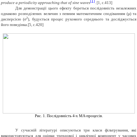
[1]
produce a periodicity approaching that of sine waves
. [1, с.413]
Для демонстрації цього ефекту береться послідовність незалежних
однаково розподілених величин з певним математичним сподіванням (µ) та
2
дисперсією (σ
), будується процес рухомого середнього та досліджується
його поведінка.[5, с.420]
Рис. 1. Послідовність 4-х МА-процесів.
У сучасній літературі описуються три класи фільтрування, які
використовуються для оцінки трендової і циклічної компонент у часових