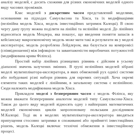
аналізу моделей, є досить схожими для різних економічних моделей одного
виду часових проміжків.
Клас моделей
з дискретним часом
представлений моделями,
основаними на підходах Самуельсона та Хікса, та їх модифікаціями
(нелінійна модель Хікса, модель інвестиційних затримок Калецкі). В свою
чергу дану групу можна поділити на лінійні та нелінійні моделі. До лінійних
відносяться модель Мецлера, яка показує, що введення поняття запасів в
кейсіанську макроекономічну модель може мати такі ж результати як у моделі
акселератора; модель розроблена Лейдлером, яка базується на компромісі
(співвідношенні) між інфляцією та завантаженістю виробничих потужностей
(модифікована крива Філіпса).
Простий набір лінійних різницевих рівнянь є дійсним в усьому
діапазоні значень залучених змінних. В групі нелінійних моделей зібрані
моделі мультиплікатора-акселератора, в яких обмежений рух однієї системи
або побудовані різні набори рівнянь для окремих ситуацій. Хоча окремі
елементи таких моделей є лінійними, в загальному система є нелінійною.
Сюди належить модифікована модель Хікса.
Прикладом
моделі з безперервним часом
є модель Філіпса, яку
можна вважати безперервним аналогом моделей типу Самуельсона-Хікса.
Також до цього виду моделей відносять одну з найперших математичних
моделей економічних циклів запропоновану польським дослідником
М.Калецкі. Тоді як в моделях мультиплікатора-акселератора вводяться
припущення стосовно затримки в споживанні або прийнятті інвестиційних
рішень, модель Калецкі включає технічні обмеження в інвестиційному
процесі.