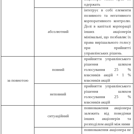
одержать
інтегрує в собі елементи
позивного та негативного
корпоративного контролю.
Долі в капіталі корпорації
абсолютний
інших акціонерів
мінімальні, що позбавляє їх
права вирішального голосу
при прийнятті
управлінських рішень.
прийняття управлінського
рішення шляхом
повний
голосування 25 %
власників акцій + 1 %
за повнотою
власників акцій
прийняття управлінського
рішення шляхом
неповний
голосування 25 %
власників акцій
повноваження акціонера
залежить від поведінки
ситуаційний
інших акціонерів та
розподілом акцій між ними
повноваження акціонера не