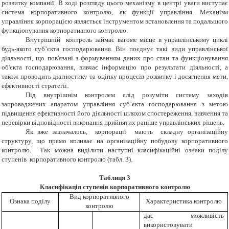
розвитку компанії. В ході розгляду цього механізму в центрі уваги виступає
система корпоративного контролю, як функції управління. Механізм
управління корпорацією являється інструментом встановлення та подальшого
функціонування корпоративного контролю.
Внутрішній контроль займає вагоме місце в управлінському циклі
будь-якого суб’єкта господарювання. Він поєднує такі види управлінської
діяльності, що пов'язані з формуванням даних про стан та функціонування
об'єкта господарювання, вивчає інформацію про результати діяльності, а
також проводить діагностику та оцінку процесів розвитку і досягнення мети,
ефективності стратегії.
Під внутрішнім контролем слід розуміти систему заходів
запроваджених апаратом управління суб’єкта господарювання з метою
підвищення ефективності його діяльності шляхом спостереження, вивчення та
перевірки відповідності виконання прийнятих раніше управлінських рішень.
Як вже зазначалось, корпорації мають складну організаційну
структуру, що прямо впливає на організаційну побудову корпоративного
контролю. Так можна виділити наступні класифікаційні ознаки поділу
ступенів корпоративного контролю (табл. 3).
Таблиця 3
Класифікація ступенів корпоративного контролю
Вид корпоративного
Ознака поділу
Характеристика контролю
контролю
дає можливість
використовувати