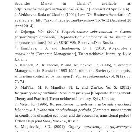
Securities Market in Ukraine
", available at:
http://zakon4.rada.gov.ua/laws/show/2404-17 (Accessed 20 April 2014).
2. Verkhovna Rada of Ukraine (1991), Law "
On Business Associations
",
available at: http://zakon4.rada.gov.ua/laws/show/1576-12 (Accessed 20
April 2014).
3. Dejnega, V.N. (2004),
Vosproizvodstvo sobstvennosti v sisteme
korporativnyh otnoshenij
[Reproduction of property in the system of
corporate relations], Izd-vo SKNC VSh, Rostov-n\Don, Russia.
4. Ihnat'ieva, I. A. and Harafonova, O. I. (2013),
Korporatyvne
upravlinnia
[Corporate Management], Tsentr uchbovoi literatury, Kyiv,
Ukraine.
5. Klepach, A. Kuznecov, P. and Krjuchkova, P. (1996), "Corporate
Management in Russia in 1995-1996. (from the Soviet-type enterprise
with a firm controlled by managers)",
Voprosy jekonomiki
, vol. 9(12), pp.
73-74.
6. Mal's'ka, M. P. Mandiuk, N. L. and Zan'ko, Yu. S. (2012),
Korporatyvne upravlinnia: teoriia ta praktyka
[Corporate Management:
Theory and Practice], Tsentr uchbovoi literatury, Kyiv, Ukraine.
7. Mejer, K. (1996),
Korporativnoe upravlenie v uslovijah rynochnoj
jekonomiki i jekonomiki perehodnogo perioda
[Corporate management
in conditions of market economy and the economies transitional period],
Dzhon Uajli jend Sanz, Moskow, Russia.
8. Mogilevskij, S.D. (2001),
Organy upravlenija hozjajstvennymi