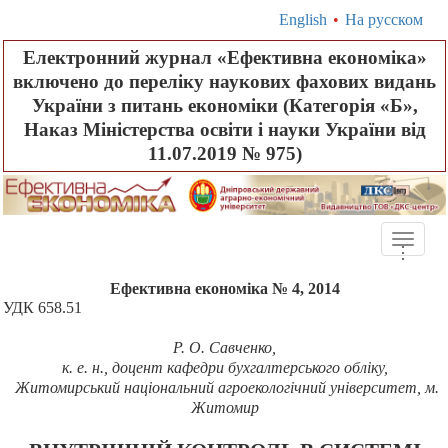
English
•
На русском
Електронний журнал «Ефективна економіка»
включено до переліку наукових фахових видань
України з питань економіки (Категорія «Б»,
Наказ Міністерства освіти і науки України від
11.07.2019 № 975)
Toggle
.
.
.
naviga
Ефективна економіка № 4, 2014
УДК 658.51
Р. О. Савченко,
к. е. н., доцент кафедри бухгалтерського обліку,
Житомирський
національний агроекологічний університет, м.
Житомир