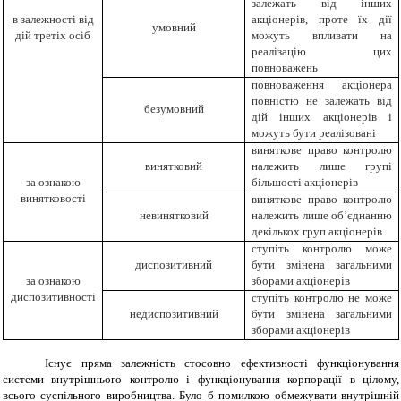
залежать від інших
в залежності від
акціонерів, проте їх дії
умовний
дій третіх осіб
можуть впливати на
реалізацію цих
повноважень
повноваження акціонера
повністю не залежать від
безумовний
дій інших акціонерів і
можуть бути реалізовані
виняткове право контролю
винятковий
належить лише групі
за ознакою
більшості акціонерів
винятковості
виняткове право контролю
невинятковий
належить лише об’єднанню
декількох груп акціонерів
ступіть контролю може
диспозитивний
бути змінена загальними
за ознакою
зборами акціонерів
диспозитивності
ступіть контролю не може
недиспозитивний
бути змінена загальними
зборами акціонерів
Існує пряма залежність стосовно ефективності функціонування
системи внутрішнього контролю і функціонування корпорації в цілому,
всього суспільного виробництва. Було б помилкою обмежувати внутрішній