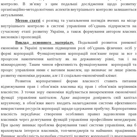
контролю. В зв’язку з цим подальші дослідження щодо розвитку
організаційно-методологічних аспектів внутрішнього контролю залишаються
актуальними.
Метою статті
є розгляд та узагальнення поглядів вчених на місце
внутрішнього контролю в системі управління об’єднань підприємств на
сучасному етапі розвитку України, а також формування автором власних
висновків і пропозицій.
Виклад основного матеріалу.
Подальший розвиток ринкової
економіки в Україні зумовив підвищення ролі об’єднань фізичних осіб у
формі корпорацій. Функціонування корпорацій пов’язане перш за все з
процесом накопичення капіталу як на державному рівні, так і на
міжнародному. Таким чином ефективність функціонування корпорацій та
процес управління ними є ваговим важелем, що визначає не лише рівень
розвитку економіки держави, але і її соціально-економічний клімат.
Розвиток корпоративної форми власності ставить питання
відмежування прав і обов’язків власника від прав і обов’язків керівників
власністю. З точки зору економіки відбувається виокремлення економічної
функції управління капіталом. Адже акціонери довіряють свій капітал
керуючому, в обов’язки якого входить налагодження системи ефективного
використання ресурсів корпорації заради одержання прибутку. Корпоративна
власність передбачає створення особливих правил задоволення прав
власників через делегування функцій управління професійним менеджерам.
При цьому виникає проблема формування такої системи управління, яка б
враховувала інтереси власників, топ-менеджерів та найманих працівників.
Виникає необхідність розробки стратегії розвитку корпорації із врахуванням