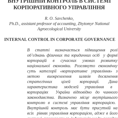
ВНУТРІШНІЙ КОНТРОЛЬ В СИСТЕМІ
КОРПОРАТИВНОГО УПРАВЛІННЯ
R.
O.
Savchenko,
Ph.D., assistant professor of accounting, Zhytomyr National
Agroecological University
INTERNAL
CONTROL
IN
CORPORATE
GOVERNANCE
В статті визначається підвищення ролі
об’єднань фізичних та юридичних осіб у формі
корпорацій в сучасних умовах розвитку
національної економіки. Розглянуто економічну
суть категорії «корпоративне управління» з
метою виокремлення шляхів досягнення
стратегічних цілей корпорації. Дана
характеристика моделей управління в
корпораціях України відповідно до чинного
законодавства. Визначено місце
внутрішнього
контролю в системі управління
корпорацією
.
Внутрішній контроль має бути присутній на
всіх рівнях управління корпорацією, адже в його