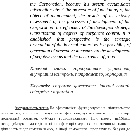
the Corporation, because his system accumulates
information about the procedure of functioning of the
object of management, the results of its activity,
assessment of the processes of development of the
Corporation, the efficiency of the developed strategy.
Classification of degrees of corporate control. It is
established, that perspective is the strategic
orientation of the internal control with a possibility of
generation of preventive measures on the development
of negative events and the occurrence of fraud.
Ключові слова:
корпоративне управління,
внутрішній контроль, підприємство, корпорація.
Keywords:
corporate governance, internal control,
enterprise, corporation.
Актуальність теми.
На ефективність функціонування підприємства
впливає ряд зовнішніх та внутрішніх факторів, що визначають в певній мірі
подальший розвиток суб’єкта господарювання. При цьому найбільш
непередбачуваними є дія зовнішніх факторів, адже їх виникнення та вплив на
діяльність підприємства важко, а іноді неможливо прорахувати беручи до