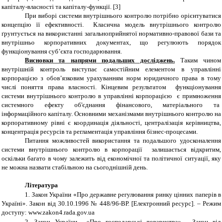
капіталу-власності та капіталу-функції.
[
3
]
При виборі системи внутрішнього контролю потрібно орієнтуватися
концепцію її ефективності. Класична модель внутрішнього контролю
ґрунтується на використанні загальноприйнятої нормативно-правової бази та
внутрішньо корпоративних документах, що регулюють порядок
функціонування суб’єкта господарювання.
Висновки та напрями подальших досліджень.
Таким чином
внутрішній контроль виступає самостійним елементом в управлінні
корпорацією з обов’язковим урахуванням норм юридичного права в тому
числі поняття права власності. Кінцевим результатом функціонування
системи внутрішнього контролю в управлінні корпорацією є примноження
системного ефекту об'єднання фінансового, матеріального та
інформаційного капіталу. Основними механізмами внутрішнього контролю на
корпоративному рівні є координація діяльності, централізація керівництва,
концентрація ресурсів та регламентація управління бізнес-процесами.
Питання можливостей використання та подальшого удосконалення
системи внутрішнього контролю в корпорації залишається відкритим,
оскільки багато в чому залежить від економічної та політичної ситуації, яку
не можна назвати стабільною на сьогоднішній день.
Література
1.
Закон України «Про державне регулювання ринку цінних паперів в
Україні». Закон від 30.10.1996 № 448/96-ВР.
[Електронний ресурс]. – Режим
доступу:
www.zakon4.rada.gov.ua
2.
Закон України «Про господарські товариства». Закон від