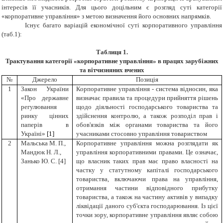
інтересів її учасників. Для цього доцільним є розгляд суті категорії
«корпоративне управління» з метою визначення його основних напрямків.
Існує багато варіацій економічної суті корпоративного управління
(таб.1):
Таблиця 1.
Трактування категорії «корпоративне управління» в працях зарубіжних
та вітчизняних вчених
№
Джерело
Позиція
1
Закон України
Корпоративне управління - система відносин, яка
«Про державне
визначає правила та процедури прийняття рішень
регулювання
щодо діяльності господарського товариства та
ринку цінних
здійснення контролю, а також розподіл прав і
паперів в
обов'язків між органами товариства та його
Україні»
[1]
учасниками стосовно управління товариством
2
Мальська М. П.,
Корпоративне управління можна розглядати як
Мандюк Н. Л.,
управління корпоративними правами. Це означає,
Занько Ю. С.
[4]
що власник таких прав має право власності на
частку у статутному капіталі господарського
товариства, включаючи права на управління,
отримання частини відповідного прибутку
товариства, а також на частину активів у випадку
ліквідації даного суб'єкта господарювання. Із цієї
точки зору, корпоративне управління являє собою