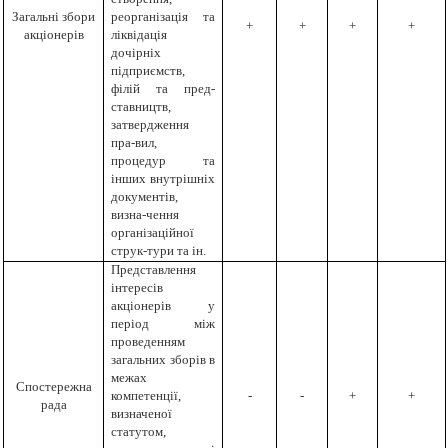
Загальні збори
реорганізація та
+
+
+
+
акціонерів
ліквідація
дочірніх
підприємств,
філій та пред-
ставництв,
затвердження
пра-вил,
процедур та
інших внутрішніх
документів,
визна-чення
організаційної
струк-тури та ін.
Представлення
інтересів
акціонерів у
період між
проведенням
загальних зборів в
межах
Спостережна
компетенції,
-
-
+
+
рада
визначеної
статутом,