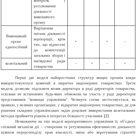
контроль і
регулювання
діяльності
виконавчого
органу
Вирішення
питань діяльності
Виконавчий
корпорації, крім
орган:
+
-
+
-
тих, що віднесені
одноосібний
до компетенції
загальних зборів і
наглядової ради
колегіальний
-
+
-
+
товариства
Перші дві моделі найпростіших структур вищих органів влади
використовуються зазвичай в закритих акціонерних товариствах. Третя
модель дозволяє підсилити вплив директора в раді директорів товариства,
оскільки не встановлює будь-яких обмежень на участь у раді директорів
представників "команди управління". Четверта схема застосовується, як
правило, у великих організаціях, у відкритих акціонерних товариствах, де для
рішення складних управлінських задач доцільне використання колегіальних
методів прийняття рішень в інтересах більшості учасників.
[2]
Незважаючи на тип моделі корпоративного управління їх об’єднує
спільний механізм дії – створення та регулювання ефективністю діяльності
шляхом перерозподілу прав власності, зміна або корегування стратегії