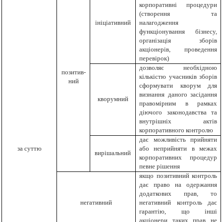
корпоративні процедури
(створення та
ініціативний
налагодження
функціонування бізнесу,
організація зборів
акціонерів, проведення
перевірок)
дозволяє необхідною
позитив-
кількістю учасників зборів
ний
сформувати кворум для
визнання даного засідання
кворумний
правомірним в рамках
діючого законодавства та
внутрішніх актів
корпоративного контролю
дає можливість прийняти
за суттю
або неприйняти в межах
вирішальний
корпоративних процедур
певне рішення
якщо позитивний контроль
дає право на одержання
додаткових прав, то
негативний
негативний контроль дає
гарантію, що інші
акціонери таких прав не