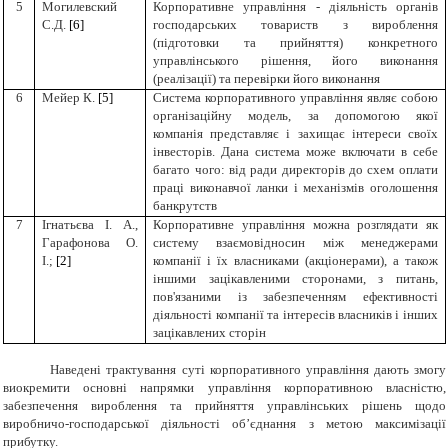
5
Могилевский
Корпоративне управління - діяльність органів
С.Д.
[6]
господарських товариств з вироблення
(підготовки та прийняття) конкретного
управлінського рішення, його виконання
(реалізації) та перевірки його виконання
6
Мейер К.
[5]
Система корпоративного управління являє собою
організаційну модель, за допомогою якої
компанія представляє і захищає інтереси своїх
інвесторів. Дана система може включати в себе
багато чого: від ради директорів до схем оплати
праці виконавчої ланки і механізмів оголошення
банкрутств
7
Ігнатьєва І. А.,
Корпоративне управління можна розглядати як
Гарафонова О.
систему взаємовідносин між менеджерами
І.;
[2]
компанії і їх власниками (акціонерами), а також
іншими зацікавленими сторонами, з питань,
пов'язаними із забезпеченням ефективності
діяльності компанії та інтересів власників і інших
зацікавлених сторін
Наведені трактування суті корпоративного управління дають змогу
виокремити основні напрямки управління корпоративною власністю,
забезпечення вироблення та прийняття управлінських рішень щодо
виробничо-господарської діяльності об’єднання з метою максимізації
прибутку.