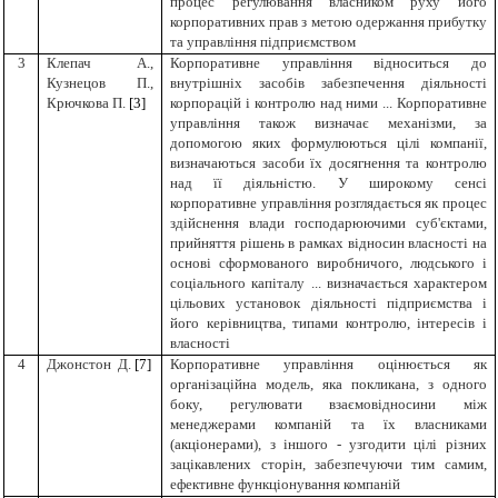
процес регулювання власником руху його
корпоративних прав з метою одержання прибутку
та управління підприємством
3
Клепач А.,
Корпоративне управління відноситься до
Кузнецов П.,
внутрішніх засобів забезпечення діяльності
Крючкова П.
[3]
корпорацій і контролю над ними ... Корпоративне
управління також визначає механізми, за
допомогою яких формулюються цілі компанії,
визначаються засоби їх досягнення та контролю
над її діяльністю. У широкому сенсі
корпоративне управління розглядається як процес
здійснення влади господарюючими суб'єктами,
прийняття рішень в рамках відносин власності на
основі сформованого виробничого, людського і
соціального капіталу ... визначається характером
цільових установок діяльності підприємства і
його керівництва, типами контролю, інтересів і
власності
4
Джонстон Д.
[7]
Корпоративне управління оцінюється як
організаційна модель, яка покликана, з одного
боку, регулювати взаємовідносини між
менеджерами компаній та їх власниками
(акціонерами), з іншого - узгодити цілі різних
зацікавлених сторін, забезпечуючи тим самим,
ефективне функціонування компаній