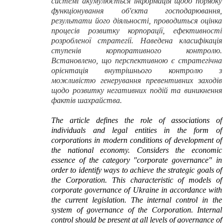
системі акумулюється інформація щодо порядку
функціонування об'єкта господарювання,
результати його діяльності, проводиться оцінка
процесів розвитку корпорації, ефективності
розробленої стратегії. Наведена класифікація
ступенів корпоративного контролю.
Встановлено, що перспективною є стратегічна
орієнтація внутрішнього контролю з
можливістю генерування превентивних заходів
щодо розвитку негативних подій та виникнення
фактів шахрайства.
The article defines the role of associations of
individuals and legal entities in the form of
corporations in modern conditions of development of
the national economy. Considers the economic
essence of the category "corporate governance" in
order to identify ways to achieve the strategic goals of
the Corporation. This characteristic of models of
corporate governance of Ukraine in accordance with
the current legislation. The internal control in the
system of governance of the Corporation. Internal
control should be present at all levels of governance of