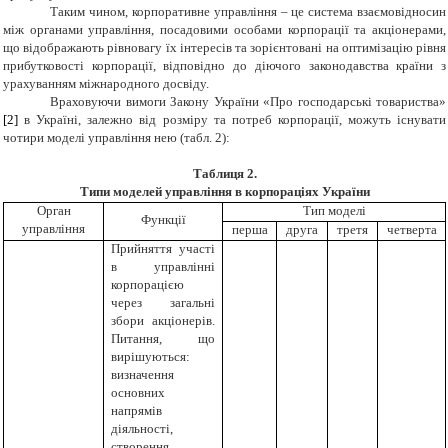
Таким чином, корпоративне управління – це система взаємовідносин
між органами управління, посадовими особами корпорації та акціонерами,
що відображають рівновагу їх інтересів та зорієнтовані на оптимізацію рівня
прибутковості корпорації, відповідно до діючого законодавства країни з
урахуванням міжнародного досвіду.
Враховуючи вимоги Закону України «Про господарські товариства»
[2]
в Україні, залежно від розміру та потреб корпорації, можуть існувати
чотири моделі управління нею (табл. 2):
Таблиця 2.
Типи моделей управління в корпораціях України
Орган
Тип моделі
Функції
управління
перша
друга
третя
четверта
Прийняття участі
в управлінні
корпорацією
через загальні
збори акціонерів.
Питання, що
вирішуються:
визначення
основних
напрямів
діяльності,
створення,