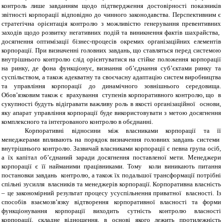
контроль лише завданням щодо підтвердження достовірності показників
звітності корпорації відповідно до чинного законодавства. Перспективним є
стратегічна орієнтація контролю з можливістю генерування превентивних
заходів щодо розвитку негативних подій та виникнення фактів шахрайства,
досягнення оптимізації бізнес-процесів окремих організаційних елементів
корпорації. При визначенні головних завдань, що ставляться перед системою
внутрішнього контролю слід орієнтуватися на стійке положення корпорації
на ринку, де фона функціонує, визнання об’єднання суб’єктами ринку та
суспільством, а також адекватну та своєчасну адаптацію систем виробництва
та управління корпорації до динамічного зовнішнього середовища.
Обов’язковим також є врахування ступенів корпоративного контролю, що в
сукупності будуть відігравати важливу роль в якості організаційної основи,
яку апарат управління корпорації буде використовувати з метою досягнення
комплексного та інтегрованого контролю в обєднанні.
Корпоративні відносини між власниками корпорації та її
менеджерами впливають на порядок визначення головних завдань системи
внутрішнього контролю. Зазвичай власниками корпорації є певна група осіб,
а їх капітал об’єднаний заради досягнення поставленої мети. Менеджери
корпорації є її найманими працівниками. Тому коли виникають питання
постановки завдань контролю, а також їх подальшої трансформації потрібні
спільні зусилля власників та менеджерів корпорації. Корпоративна власність
– це закономірний результат процесу усуспільнення приватної власності. Із
способів взаємозв’язку відтворення корпоративної власності та форми
функціонування корпорації виходить сутність контролю власності
корпорації, складне відношення, в основі якого лежить протилежність