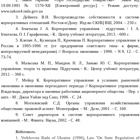
19.09.1991 № 1576-XII. [Електронний ресурс]. – Режим доступу:
www.zakon4.rada.gov.ua
3.
Дейнега В.Н. Воспроизводство собственности в системе
корпоративн
ы
х
отношений. Ростов-н\Дону: Изд-во СКНЦ ВШ, 2004. – 250 с.
4.
Ігнатьєва І. А. Корпоративне управління : підручник / І. А.
Ігнатьєва, О. І. Гарафонова; - К.:
Центр учбової літератури
, 2013. - 600 с.
5.
Клепач А., Кузнецов П., Крючкова П. Корпоративное управление в
России в 1995-1996 гг. (от предприятия советского типа- к фирме,
контролируемой менеджерами) // Вопросы экономики. - 1996. – N 9, 12. - С.
73-74.
6.
Мальська М. П., Мандюк Н. Л., Занько Ю. С.
Корпоративне
управління: теорія та практика. Підручник.– К.: Центр учбової літератури,
2012. – 360 с.
7.
Мейер К. Корпоративное управление в условиях рыночной
экономики и экономики переходного периода // Корпоративное управление.
Владельцы, директора и наемные работники акционерного общества. - Пер. с
англ. - М.: Джон Уайли энд Санз, 1996. - С. 24.
8.
Могилевский С.Д. Органы управления хозяйственными
обществами: правовой аспект: Монография. – М.: Дело, 2001. – С. 160.
9.
Совет директоров в системе корпоративного управления
компанией. - М.: Флинта: Наука, 2002. - С. 48.
References
.
1. Verkhovna Rada of Ukraine (1996), Law "
On State Regulation of