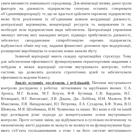
уваги мінливість зовнішнього середовища. Для мінімізації впливу даної групи
факторів на діяльність підприємства спонукає останніх створювати
об’єднання(корпорації): те, що не вдається здійснити окремому підприємству
може бути реалізоване їх об’єднанням шляхом координації діяльності,
централізації керівництва, концентрації ресурсів та направлення їх на
необхідні всім підприємствам види забезпечень. Централізація управління
зменшує питому вагу накладних витрат, підвищує прибутковість діяльності,
забезпечує скоординоване співробітництво окремих підприємств,
відбувається обмін ноу-хау, надання фінансової допомоги при модернізації,
розширенні виробництва та освоєнні нових каналів збуту.
Зазвичай корпорації мають складну організаційну структуру. Тому
для забезпечення ефективності функціонування першочерговим завданням є
побудова в межах корпорації системи внутрішнього контролю, тобто
системи, що дозволить досягати стратегічних цілей та забезпечувати
ефективність ведення бізнесу.
Аналіз останніх досліджень і публікацій.
Питання внутрішнього
контролю досліджено у роботах вітчизняних та зарубіжних вчених: Є.А.
Аренса,
М.Г. Бєлова, М.Т. Білухи, Ф.Ф. Бутинця, С.В. Бардаша, Н.С.
Вітвицької, Н.Г. Виговської, Л.В. Дікань, Дж. Лоббека, Н.М. Малюги, В.Ф.
Максімова, Л.В. Нападовської, Н.І. Петренка, Л.А. Сухарєва, Б.Ф. Усача, В.О.
Шевчука, М.Я. Штейнмана, Н.М. Чумаченка та інших. Всі вони в тій чи іншій
мірі розглядали різні підходи до концептуальних основ внутрішнього
контролю. Проте останні зміни, що відбуваються в суспільно-політичному та
економічному житті держави не можуть не вплинути на функціонування будь-
якого суб’єкта господарювання, а отже і на його систему внутрішнього