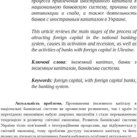
процесса привлечения
иностранного
капитала в
национальную банковскую
систему
,
причины
его
активизации и
спада
,
а
также деятельность
банков
с иностранным
капиталом
в
Украине
.
This article reviews the main stages of the process of
attracting foreign capital in the national banking
system, causes its activation and recession, as well as
the activities of banks with foreign capital in Ukraine.
Ключові слова
: іноземний капітал, банки з
іноземним капіталом, банківська система.
Keywords
:
foreign capital,
with foreign capital
banks
,
the banking system.
Актуальність
проблеми.
Проникнення іноземного капіталу в
національні банківські системи як промислово розвинених, так і країн із
перехідною економікою набуло широких масштабів і стало переважаючою
тенденцією в розвитку світової економіки. Розвиток банківської системи
України тісно пов’язаний з інтеграційними процесами, що відбуваються у
світовій економіці, тому проблеми доступу іноземного капіталу та його
впливу на діяльність вітчизняних банків набувають особливої актуальності.