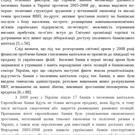
іноземних банків в Україні протягом 2005-2008 рр., можна виділити по-
перше: позитивні структурні зрушення у вітчизняній економіці та високі
темпи зростання ВВП; по-друге: активне зростання попиту на банківські
послуги з боку населення; по-третє: розширення зовнішньоекономічних
зв’язків українських підприємств; по-четверте: можливість отримання
високих прибутків; по-п’яте: вступ до Світової організації торгівлі та
дотримання всіх вимог щодо лібералізації доступу іноземного банківського
капіталу [5, с.56].
Слід визнати, що під час розгортання світової кризи у 2008 році
фiнансовi проблеми банків з іноземним капіталом не призвели до лiквiдацiї чи
продажу їх українських філій.
Іноземні банки в перші мiсяцi кризи були
зацiкавленi в утриманні i навіть нарощуванні своїх позицій в банківському
секторі України, про що свідчать наступні факти: вчасна рекапіталізація;
відсутність банків з іноземним капіталом серед тих банків, в яких була
введена тимчасова адміністрація; ретельне виконання вимог резервування
НБУ, незважаючи на значні збитки, викликані зростанням неповернень по
кредитах [6, c.88].
З 2009 року з України пішло 17 банків з іноземним капіталом.
Європейські банки йдуть не тільки методом продажу, вони йдуть, в тому
числі методом скорочення або закриття ризикованих ринкових позицій.
Причинами втечі європейських банків було уповільнення економічного
зростання, негативний вплив тіньової економіки та політичні ризики в
Україні, а також нові перспективи для інвестицій в інших регіонах світу.
Впродовж 2005-2008 років навколо українських банків спостерігався