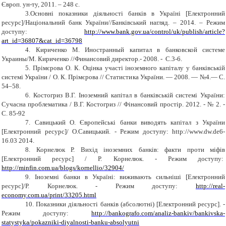
Європ. ун-ту, 2011. – 248 с.
3.Основні показники діяльності банків в Україні [Електронний
ресурс]/Національний банк України//Банківський нагляд. – 201
4
. – Режим
доступу:
http://www.bank.gov.ua/control/uk/publish/article?
art_id=36807&cat_id=36798
4. Кириченко М. Иностранный капитал в банковской системе
Украины/М. Кириченко //Финансовий директор.- 2008. - С.3-6.
5. Прімєрова О. К. Оцінка участі іноземного капіталу у банківській
системі України / О. К. Прімєрова // Статистика України. — 2008. — №4.— С.
54–58.
6. Костогриз В.Г. Іноземний капітал в банківській системі України
:
Сучасна проблематика / В.Г. Костогриз // Фінансовий простір. 2012. - № 2. -
С. 85-92
7. Савицький О. Європейські банки виводять капітал з України
[Електронний ресурс]/ О.Савицький. - Режим доступу: http://www.dw.de6-
16.03 2014.
8. Корнелюк Р. Вихід іноземних банків: факти проти міфів
[Електронний ресурс] / Р. Корнелюк. - Режим доступу:
http://minfin.com.ua/blogs/kornellio/32904/
9. Іноземні банки в Україні: виживають сильніші [Електронний
ресурс]/Р. Корнелюк. - Режим доступу:
http://real-
economy.com.ua/print/33205.html
10. Показники діяльності банків (абсолютні) [Електронний ресурс]. -
Режим доступу:
http://bankografo.com/analiz-bankiv/bankivska-
statystyka/pokazniki-diyalnosti-banku-absolyutni