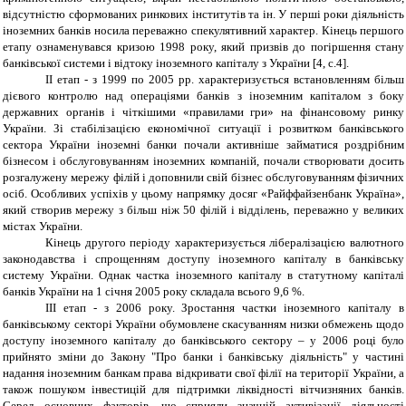
відсутністю сформованих ринкових інститутів та ін. У перші роки діяльність
іноземних банків носила переважно спекулятивний характер. Кінець першого
етапу ознаменувався кризою 1998 року, який призвів до погіршення стану
банківської системи і відтоку іноземного капіталу з України [4, c.4].
II етап - з 1999 по 2005 рр. характеризується встановленням більш
дієвого контролю над операціями банків з іноземним капіталом з боку
державних органів і чіткішими «правилами гри» на фінансовому ринку
України. Зі стабілізацією економічної ситуації і розвитком банківського
сектора України іноземні банки почали активніше займатися роздрібним
бізнесом і обслуговуванням іноземних компаній, почали створювати досить
розгалужену мережу філій і доповнили свій бізнес обслуговуванням фізичних
осіб. Особливих успіхів у цьому напрямку досяг «Райффайзенбанк Україна»,
який створив мережу з більш ніж 50 філій і відділень, переважно у великих
містах України.
Кінець другого періоду характеризується лібералізацією валютного
законодавства і спрощенням доступу іноземного капіталу в банківську
систему України. Однак частка іноземного капіталу в статутному капіталі
банків України на 1 січня 2005 року складала всього 9,6 %.
III етап - з 2006 року. Зростання частки іноземного капіталу в
банківському секторі України обумовлене скасуванням низки обмежень щодо
доступу іноземного капіталу до банківського сектору – у 2006 році було
прийнято зміни до Закону "Про банки і банківську діяльність" у частині
надання іноземним банкам права відкривати свої філії на території України, а
також пошуком інвестицій для підтримки ліквідності вітчизняних банків.
Серед основних факторів, що сприяли значній активізації діяльності