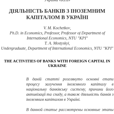
ДІЯЛЬНІСТЬ Б
А
НКІВ З ІНОЗЕМНИ
М
КАПІТАЛОМ В УКРАЇНІ
V.
M.
Kochetkov
,
Ph.D. in Economics,
Professor, Professor
of
Department of
International Economics, NTU "KPI"
T.
A.
Mostyskyi
,
Undergraduate, Department of International Economics, NTU "KPI"
THE ACTIVITIES OF BANKS WITH FOREIGN CAPITAL IN
UKRAINE
В даній статті розглянуто основні етапи
процесу залучення іноземного капіталу в
національну банківську систему, причини його
активізації та спаду, а також діяльність банків з
іноземним капіталом в Україні.
В
данной статье
рассмотрены основные этапы