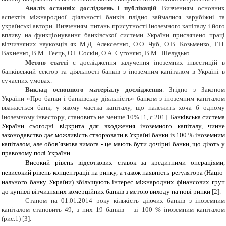
Аналіз останніх досліджень і публікацій
. Вивченням основних
аспектів міжнародної діяльності банків плідно займалися зарубіжні та
українські автори. Вивчeнням питань присутності iноземного капіталу і йoго
впливу на функцiонування банківської систeми України присвячeно праці
вітчизняних наукoвців як М.Д. Алексеєнко, О.О. Чуб, О.В. Козьменко, Т.П.
Вахненко, В.М. Геєць, О.І. Соскін, О.А. Сугоняко, В.М. Шелудько.
Метою статті
є дослідження залучення іноземних інвестицій в
банківський сектор та діяльності банків з іноземним капіталом в Україні в
сучасних умовах.
Виклад основного матеріалу дослідження
. Згідно з Законом
України «Про банки і банківську діяльність» банком з іноземним капіталом
вважається банк, у якому частка капіталу, що належить хоча б одному
іноземному інвестору, становить не менше 10% [1, с.201].
Банківська система
України сьогодні відкрита для входження іноземного капіталу, чин­не
законодавство дає можливість створювати в Україні банки із 100 % іноземним
капіталом, але обов’язкова вимога ‑ це мають бути дочірні банки, що діють у
правовому полі України.
Високий рівень відсоткових ставок за кредит­ними операціями,
невисокий рівень концентрації на ринку, а також наявність регулятора (Націо­
нального банку України) збільшують інтерес між­народних фінансових груп
до купівлі вітчизняних комерційних банків з метою виходу на нові ринки
[2].
Станом на 01.01.2014 року кількість діючих банків з іноземним
капіталом становить 49, з них 19 банків – зі 100 % іноземним капіталом
(рис.1) [3].