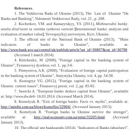
References.
1.
The Verkhovna Rada of Ukraine (2013),
The Law of
Ukraine "On
Banks and Banking"
, Vidomosti Verkhovnoi Rady,
vol. 21., p. 208.
2. Kochetkov, V.M. and Kamarytskyy, Y.S. (2011),
Mizhnarodni banky:
analiz diial'nosti ta otsinka rynkovoi vartosti
[
International banks
: analysis
and
evaluation
of market value
]
, Yevropejs'kyj universytet
, Kyiv, Ukraine.
3. The official site of the
National Bank of Ukraine (2013),
“
Main
indicators of banks in Ukraine
”
,
available at
:
http://www.bank.gov.ua/control/uk/publish/article?art_id=36807&cat_id=36798
(Accessed 1 march 2014).
4. Kirichenko, M. (2008),
“
Foreign capital in the banking system of
Ukraine
”
,
Fynansovyj dyrektor,
vol
. 1, pp.3-6.
5. Primyerova, A.K.
(2008),
“
Evaluation of foreign capital participation
in the banking system of Ukraine
”
,
Statystyka Ukrainy,
vol
. 4, pp. 54-58.
6. Kostogryz V.G.
(2012),
“
Foreign capital in the banking system of
Ukraine: current issues
”
,
Finansovyj prosti,
vol
. 2, pp. 85-92.
7. Sawicki A.
“
European banks deduce capital from Ukraine
”
,
available
at
: http://www.dw.de6- 16.03 2014.
(Accessed March 2014).
8. Kornelyuk R.
“
Exit of foreign banks: Facts vs. myths
”
,
available at
:
http://minfin.com.ua/blogs/kornellio/32904/
.
(Accessed January 2013).
9. Kornelyuk R.
“
Foreign banks in Ukraine survive the stronger
”
,
available at
:
http://real-economy.com.ua/print/33205.html
. (
Accessed
January
201
3
).
10. The official site bankografo (2014), “Indicators of Banks (absolute)
”
,