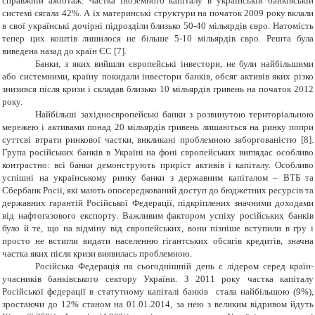
справжній ажіотаж. Частка іноземного капіталу в українській банківській
системі сягала 42%. А їх материнські структури на початок 2009 року вклали
в свої українські дочірні підрозділи близько 50-40 мільярдів євро. Натомість
тепер цих коштів лишилося не більше 5-10 мільярдів євро. Решта була
виведена назад до країн ЄС [7].
Банки, з яких вийшли європейські інвестори, не були найбільшими
або системними, країну покидали інвестори банків, обсяг активів яких різко
знизився після кризи і складав близько 10 мільярдів гривень на початок 2012
року.
Найбільші західноєвропейські банки з розвинутою територіальною
мережею і активами понад 20 мільярдів гривень лишаються на ринку попри
суттєві втрати ринкової частки, викликані проблемною заборгованістю [8].
Група російських банків в Україні на фоні європейських виглядає особливо
контрастно: всі банки демонструють приріст активів і капіталу. Особливо
успішні на українському ринку банки з державним капіталом – ВТБ та
Сбербанк Росії, які мають опосередкований доступ до бюджетних ресурсів та
державних гарантій Російської Федерації, підкріплених значними доходами
від нафтогазового експорту. Важливим фактором успіху російських банків
було й те, що на відміну від європейських, вони пізніше вступили в гру і
просто не встигли видати населенню гігантських обсягів кредитів, значна
частка яких після кризи виявилась проблемною.
Російська Федерація на сьогоднішній день є лідером серед країн-
учасників банківського сектору України. З 2011 року частка капіталу
Російської федерації в статутному капіталі банків стала найбільшою (9%),
зростаючи до 12% станом на 01.01.2014, за нею з великим відривом йдуть