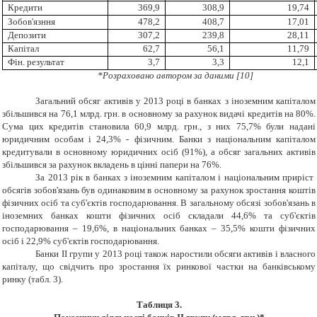
Кредити
369,9
308,9
19,74
Зобов'язння
478,2
408,7
17,01
Депозити
307,2
239,8
28,11
Капітал
62,7
56,1
11,79
Фін. результат
3,7
3,3
12,1
*Розраховано автором за даними
[10]
Загальний обсяг активів у 2013 році в банках з іноземним капіталом
збільшився на 76,1 млрд. грн. в основному за рахунок видачі кредитів на 80%.
Сума цих кредитів становила 60,9 млрд. грн., з них 75,7% були надані
юридичним особам і 24,3% - фізичним. Банки з національним капіталом
кредитували в основному юридичних осіб (91%), а обсяг загальних активів
збільшився за рахунок вкладень в цінні папери на 76%.
За 2013 рік в банках з іноземним капіталом і національним приріст
обсягів зобов'язань був одинаковим в основному за рахунок зростання коштів
фізичних осіб та суб'єктів господарювання. В загальному обсязі зобов'язань в
іноземних банках кошти фізичних осіб складали 44,6% та суб'єктів
господарювання – 19,6%, в національних банках – 35,5% кошти фізичних
осіб і 22,9% суб'єктів господарювання.
Банки ІІ групи у 2013 році також наростили обсяги активів і власного
капіталу, що свідчить про зростання їх ринкової частки на банківському
ринку (табл. 3).
Таблиця 3.