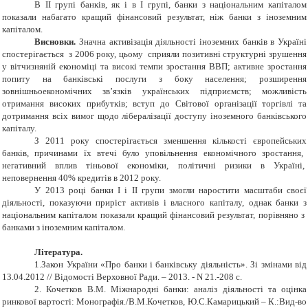
В ІІ групі банків, як і в І групі, банки з національним капіталом
показали набагато кращий фінансовий результат, ніж банки з іноземним
капіталом.
Висновки.
Значна активізація діяльності іноземних банків в Україні
спостерігається з 2006 року, цьому сприяли позитивні структурні зрушення
у вітчизняній економіці та високі темпи зростання ВВП; активне зростання
попиту на банківські послуги з боку населення; розширення
зовнішньоекономічних зв’язків українських підприємств; можливість
отримання високих прибутків; вступ до Світової організації торгівлі та
дотримання всіх вимог щодо лібералізації доступу іноземного банківського
капіталу.
З 2011 року спостерігається зменшення кількості
європейських
банків, причинами їх втечі було уповільнення економічного зростання,
негативний вплив тіньової економіки, політичні ризики в Україні,
неповернення 40% кредитів в 2012 року.
У 2013 році банки І і ІІ групи змогли наростити масштаби своєї
діяльності, показуючи приріст активів і власного капіталу, однак банки з
національним капіталом показали кращий фінансовий результат, порівняно з
банками з іноземним капіталом.
Література.
1.Закон України «Про банки і банківську діяльність». Зі змінами від
13.04.2012 // Відомості Верховної Ради. – 2013. - N 21.-208 с.
2. Кочетков В.М. Міжнародні банки: аналіз діяльності та оцінка
ринкової вартості: Монографія./В.М.Кочетков, Ю.С.Камарицький – К.:Вид-во