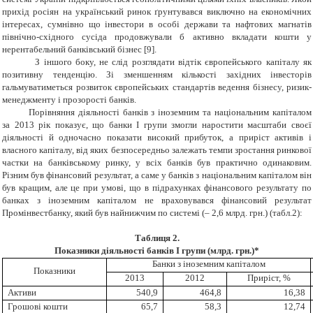
прихід росіян на український ринок ґрунтувався виключно на економічних
інтересах, сумнівно що інвестори в особі держави та нафтових магнатів
північно-східного сусіда продовжували б активно вкладати кошти у
нерентабельний банківський бізнес [9].
З іншого боку, не слід розглядати відтік європейського капіталу як
позитивну тенденцію. Зі зменшенням кількості західних інвесторів
гальмуватиметься розвиток європейських стандартів ведення бізнесу, ризик-
менеджменту і прозорості банків.
Порівняння діяльності банків з іноземним та національним капіталом
за 2013 рік показує, що банки І групи змогли
наростити масштаби своєї
діяльності й одночасно показати високий прибуток, а приріст активів і
власного капіталу, від яких безпосередньо залежать темпи зростання ринкової
частки на банківському ринку, у всіх банків був практично одинаковим.
Різним був фінансовий результат, а саме у банків з національним капіталом він
був кращим, але це при умові, що в підрахунках фінансового результату по
банках з іноземним капіталом не враховувався фінансовий результат
Промінвестбанку, який був найнижчим по системі (– 2,6 млрд. грн.) (табл.2):
Таблиця 2.
Показники діяльності банків І групи (
млрд. грн.)*
Банки з іноземним капіталом
Показники
2013
2012
Приріст, %
Активи
540,9
464,8
16,38
Грошові кошти
65,7
58,3
12,74