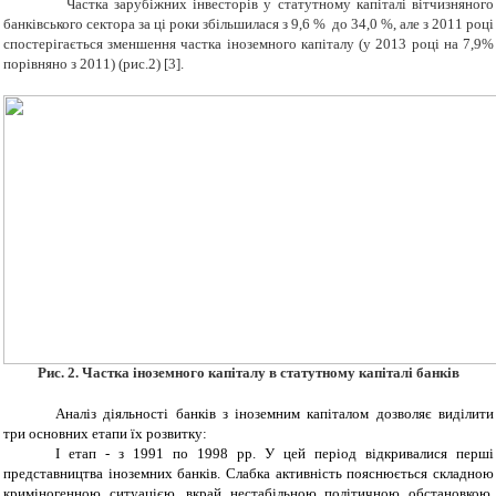
Частка зарубіжних інвесторів у статутному капіталі вітчизняного
банківського сектора за ці роки збільшилася з 9,6 % до 34,0 %, але з 2011 році
спостерігається зменшення частка іноземного капіталу (у 2013 році на 7,9%
порівняно з 2011) (рис.2) [3].
Рис. 2. Частка іноземного капіталу в статутному капіталі банків
Аналіз діяльності банків з іноземним капіталом дозволяє виділити
три основних етапи їх розвитку:
І етап - з 1991 по 1998 рр. У цей період відкривалися перші
представництва іноземних банків. Слабка активність пояснюється складною
криміногенною ситуацією, вкрай нестабільною політичною обстановкою,