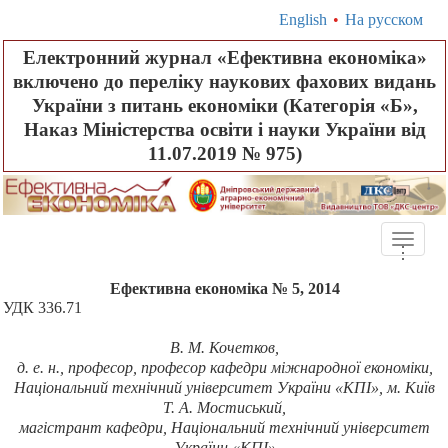
English
•
На русском
Електронний журнал «Ефективна економіка»
включено до переліку наукових фахових видань
України з питань економіки (Категорія «Б»,
Наказ Міністерства освіти і науки України від
11.07.2019 № 975)
Toggle
.
.
.
naviga
Ефективна економіка № 5, 2014
УДК 336.71
В.
М. Кочетков
,
д. е. н., професор, професор кафедри міжнародної економіки,
Національний технічний університет України «КПІ», м. Київ
Т. А. Мостиський
,
м
агістрант кафедри, Національний технічний університет
України «КПІ»