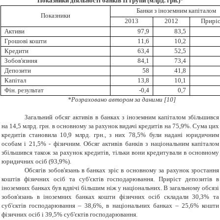
Показники діяльності банків ІІ групи (
млрд. грн.)*
Банки з іноземним капіталом
Показники
2013
2012
Приріс
Активи
97,9
83,5
Грошові кошти
11,6
10,2
Кредити
63,4
52,5
Зобов'язння
84,1
73,4
Депозити
58
41,8
Капітал
13,8
10,1
Фін. результат
-0,4
0,7
*Розраховано автором за даними
[10]
Загальний обсяг активів в банках з іноземним капіталом збільшився
на 14,5 млрд. грн. в основному за рахунок видачі кредитів на 75,9%. Сума цих
кредитів становила 10,9 млрд. грн., з них 78,5% були надані юридичним
особам і 21,5% - фізичним. Обсяг активів банків з національним капіталом
збільшився також за рахунок кредитів, тільки вони кредитували в основному
юридичних осіб (93,9%).
Обсягів зобов'язань в банках зріс в основному за рахунок зростання
коштів фізичних осіб та суб'єктів господарювання. Приріст депозитів в
іноземних банках був вдвічі більшим ніж у національних. В загальному обсязі
зобов'язань в іноземних банках кошти фізичних осіб складали 30,3% та
суб'єктів господарювання – 38,6%, в національних банках – 25,6% кошти
фізичних осіб і 39,5% суб'єктів господарювання.