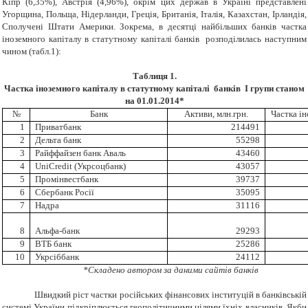
Кіпр (6,35%), Австрія (4,96%), окрім цих держав в Україні представлені
Угорщина, Польща, Нідерланди, Греція, Британія, Італія, Казахстан, Ірландія,
Сполучені Штати Америки. Зокрема, в десятці найбільших банків частка
іноземного капіталу в статутному капіталі банків розподілилась наступним
чином (табл.1):
Таблиця 1.
Частка іноземного капіталу в статутному капіталі банків І групи станом
на 01.01.2014*
№
Банк
Активи, млн.грн.
Частка ін
1
Приватбанк
214491
2
Дельта банк
55298
3
Райффайзен банк Аваль
43460
4
UniCredit (Укрсоцбанк)
43057
5
Промінвестбанк
39737
6
Сбербанк Росії
35095
7
Надра
31116
8
Альфа-банк
29293
9
ВТБ банк
25286
10
Укрсіббанк
24112
*Складено автором за даними сайтів банків
Швидкий ріст частки російських фінансових інституцій в банківській
системі України підкріплюється геополітичними цілями їхніх власників. Якби