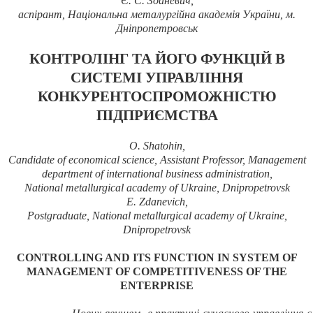
Є. С. Зданевич
,
аспірант, Національна металургійна академія України, м.
Дніпропетровськ
К
ОНТРОЛІНГ ТА ЙОГО ФУНКЦІЙ В
СИСТЕМІ УПРАВЛІННЯ
КОНКУРЕНТОСПРОМОЖНІСТЮ
ПІДПРИЄМСТВА
O. Shatohin,
C
andidate of economical science,
A
ssistant
P
rofessor, Management
department of international business administration,
National metallurgical academy of Ukraine, Dnipropetrovsk
E. Zdanevich,
Postgraduate, National metallurgical academy of Ukraine,
Dn
i
propetrovsk
CONTROLLING AND
ITS FUNCTION
IN SYSTEM OF
MANAGEMENT OF COMPETITIVENESS OF THE
ENTERPRISE