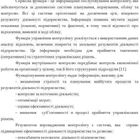
Сервісна функція – це інформаційне обслуговування контролінгу, яке
забезпечується за допомогою системи планування, нормування, обліку та
контролю. Всі ці системи орієнтовані на досягнення цілі, кінцевого
результату діяльності підприємства. Інформація повинна містити задані
показники (планові, нормативні) та фактичні, в тому числі відомості про
відхилення, виявлені в ході обліку.
Функція управління контролінгу реалізується з використанням даних
аналізу відхилень, величини покриття та загальних результатів діяльності
підприємства. Ця інформація необхідна для прийняття тактичних
(оперативних) та стратегічних управлінських рішень.
Функція внутрішнього контролю передбачає контроль економічної
роботи як організації у цілому, так й його структурних підрозділів [1
1
].
Функціонування контролінгу надає інформацію, важливу для:
-
визначення стратегії та планування майбутніх процесів та
результатів діяльності підприємства;
-
контролю за поточною діяльністю;
-
оптимізації затрат;
-
оцінки ефективності діяльності;
-
зниження суб’єктивності в процесі прийняття управлінських
рішень.
Результатом впровадження контролінгу є система, яка сприяє
підвищенню ефективності діяльності підприємства та дозволяє:
-
передбачити результати діяльності підприємства;