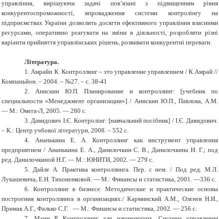
управління, вирішуючи задачі пов’язані з підвищенням рівня
конкурентоспроможності, впровадження системи контролінгу на
підприємствах України дозволить досягти ефективного управління власними
ресурсами, оперативно реагувати на зміни в діяльності, розробляти різні
варіанти прийняття управлінських рішень, розвивати конкурентні переваги.
Література.
1.
Амрайн К. Контроллинг – это управление управлением / К.Амрай //
Компаньйон. – 2004. – №27. – с. 38-41
2.
Анискин Ю.П. Планирование и контрол
ли
нг:
[
учебник по
специальности «Менеджмент организации»
]
/ Анискин Ю.П., Павлова, A.M.
— М.: Омега-Л, 2005. — 280 с.
3.
Давидович І.Є. Контролінг: [навчальний посібник] / І.Є. Давидович.
– К.: Центр учбової літератури, 2008. – 552 с.
4.
Ананькина Е. А. Контрол
ли
нг как инструмент управления
предприятием / Ананькина Е. А., Данилочкин С. В., Данилочкина Н. Г.
; п
од
ред. Данилочкиной Н.Г. — М.: ЮНИТИ, 2002. — 279 с.
5.
Дайле А. Практика контрол
ли
нга. Пер. с нем. / Под ред. М.Л.
Лукашевича, Е.Н. Тихоненковой. — М.: Финансы и статистика, 2001. —336 с.
6.
Контрол
ли
нг в бизнесе. Методические и практические основы
построения контрол
ли
нга в организациях./ Карминский А.М., Оленев Н.И.,
Примак А.Г., Фалько С.Г. — М.: Финансы и статистика, 2002. — 256 с.
7.
Манн Р. Контрол
ли
нг для начинающих. Система управления