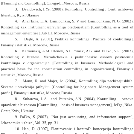
[Planning and Controlling], Omega-L, Moscow, Russia
3.
Davidovich
,
І.
Ye
.
(2008), Kontrolіng [C
ontrolling
], Centr uchbovoї
lіteraturi,
Kyiv, Ukraine
4.
Anan'kina
,
E. A. Danilochkin
,
S. V.
and
Danilochkina
,
N. G.
(2002),
Kontrolіng kak instrument upravlenija predprijatiem [Controlling as a tool of
management enterprise], JuNITI, Moscow, Russia
5.
Dajle
,
A.
(2001),
Praktika kontrolіnga
[Practice of controlling],
Finansy i statistika, Moscow, Russia
6.
Karminskij
,
A.M. Olenev
,
N.I. Primak
,
A.G.
and
Fal'ko
,
S.G.
(2002),
Kontrolіng v biznese. Metodicheskie i prakticheskie osnovy postroenija
kontrolіnga v organizacijah [Controlling in business. Methodological and
practical basis for the construction controlling in organizations], Finansy i
statistika, Moscow, Russia
7.
Mann
,
R.
and
Majer
,
Je.
(2004), Kontrolling dlja nachinajushhih.
Sistema upravlenija pribyl'ju [Controlling for beginners. Management system
profit.], Finansy i statistika, Moscow, Russia
8.
Suhareva
,
L.A.
and
Petrenko
,
S.N.
(2004), Kontrolling – osnova
upravlenija biznesom [Controlling – basis of business management], Jel'ga, Nika-
Centr,
Kyiv, Ukraine
9.
Fal'ko, S (2007), “Not just accounting, and information support”,
Jekonomika i zhizn', Vol. 35, pp. 31
10.
Han
,
D.
(1997), Planirovanie i kontrol': koncepcija kontrollinga