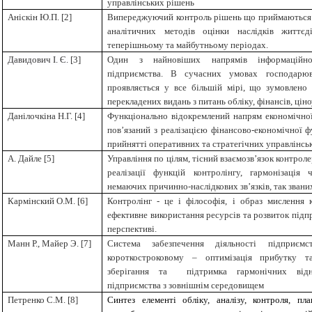
управлінських рішень
Аніскін Ю.П. [2]
Випереджуючий контроль рішень що приймаються т
аналітичних методів оцінки наслідків життєд
теперішньому та майбутньому періодах.
Давидович І. Є.
[
3
]
Один з найновіших напрямів інформаційно-
підприємства. В сучасних умовах господарю
проявляється у все більшій мірі, що зумовлено 
перекладених видань з питань обліку, фінансів, ці
Данілочкіна Н.Г. [
4
]
Функціонально відокремлений напрям економічної
пов’язаний з реалізацією фінансово-економічної 
прийнятті оперативних та стратегічних управлінсь
А. Дайле [
5
]
Управління по цілям, тісний взаємозв’язок контрол
реалізації функцій контролінгу, гармонізація 
немаючих причинно-наслідкових зв’язків, так звани
Кармінский О.М. [
6
]
Контролінг -
це і філософія, і образ мислення к
ефективне використання ресурсів та розвиток підп
перспективі.
Манн Р., Майер Э. [
7
]
Система забезпечення діяльності підприєм
короткостроковому – оптимізація прибутку 
зберігання та підтримка гармонічних відно
підприємства з зовнішнім середовищем
Петренко С.М. [
8
]
Синтез елементі обліку, аналізу, контроля, пла