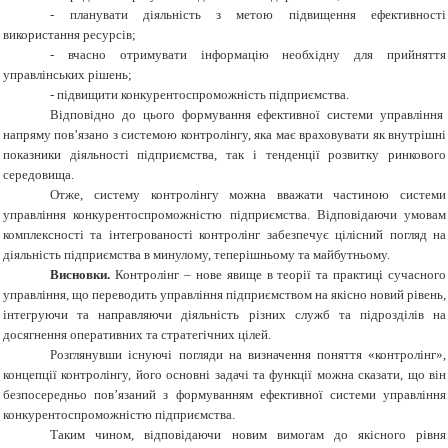
-
планувати діяльність з метою підвищення ефективності
використання ресурсів;
-
вчасно отримувати інформацію необхідну для прийняття
управлінських рішень;
-
підвищити конкурентоспроможність підприємства.
Відповідно до цього формування ефективної системи управління
напряму пов’язано з системою контролінгу, яка має враховувати як внутрішні
показники діяльності підприємства, так і тенденції розвитку ринкового
середовища.
Отже, систему контролінгу можна вважати частиною системи
управління конкурентоспроможністю підприємства. Відповідаючи умовам
комплексності та інтегрованості контролінг забезпечує цілісний погляд на
діяльність підприємства в минулому, теперішньому та майбутньому.
Висновки.
Контролінг – нове явище в теорії та практиці сучасного
управління, що переводить управління підприємством на якісно новий рівень,
інтегруючи та направляючи діяльність різних служб та підрозділів на
досягнення оперативних та стратегічних цілей.
Розглянувши існуючі погляди на визначення поняття «контролінг»,
концепції контролінгу, його основні задачі та функції можна сказати, що він
безпосередньо пов’язаний з формуванням ефективної системи управління
конкурентоспроможністю підприємства.
Таким чином, відповідаючи новим вимогам до якісного рівня