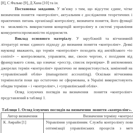
[
8
], С.Фалько [
9
], Д.Хана [1
0
] та ін.
Постановка завдання.
У зв’язку з тим, що відсутнє єдине, чітке
визначення поняття «контролінг», актуальним є дослідження теоретичних і
практичних питань організації контролінгу, визначити поняття, його функції
та можливість використання концепцій контролінгу в системі управління
конкурентоспроможністю підприємств.
Виклад основного матеріалу
. У зарубіжній та вітчизняній
літературі немає єдиного підходу до визнання поняття «контролінг». Деякі
науковці вважають, що термін «контролінг» походить від англійського «to
control» – контролювати, управляти, яке, своєю чергою, є похідним від
французького слова, що означає «реєстр, список перевірки». В англомовних
джерелах термін «контролінг» практично не використовується, замінений на
«управлінський облік» (management accounting). Оскільки вітчизняна
термінологія поки що остаточно не сформована, в Україні використовують
обидва терміни – і «контролінг», і «управлінський облік».
Огляд існуючих поглядів на визначення поняття «контролінг»
представлений в таблиці 1.
Таблиця 1
.
Огляд існуючих поглядів на визначення поняття «контролінг».
Автор визначення
Визначення терміну «контрол
К. Амрайн [1]
Управління управлінням. Служба контролінгу пови
оптимізації управлінських процесів з ме