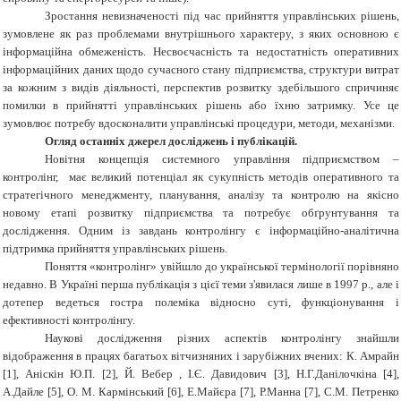
Зростання невизначеності під час прийняття управлінських рішень,
зумовлене як раз проблемами внутрішнього характеру, з яких основною є
інформаційна обмеженість. Несвоєчасність та недостатність оперативних
інформаційних даних щодо сучасного стану підприємства, структури витрат
за кожним з видів діяльності, перспектив розвитку здебільшого спричиняє
помилки в прийнятті управлінських рішень або їхню затримку. Усе це
зумовлює потребу вдосконалити управлінські процедури, методи, механізми.
Огляд останніх джерел досліджень і публікацій.
Новітня концепція системного управління підприємством –
контролінг, має великий потенціал як сукупність методів оперативного та
стратегічного менеджменту, планування, аналізу та контролю на якісно
новому етапі розвитку підприємства та потребує обґрунтування та
дослідження. Одним із завдань контролінгу є інформаційно-аналітична
підтримка прийняття управлінських рішень.
Поняття «контролінг» увійшло до української термінології порівняно
недавно. В Україні перша публікація з цієї теми з'явилася лише в 1997 р., але і
дотепер ведеться гостра полеміка відносно суті, функціонування і
ефективності контролінгу.
Наукові дослідження різних аспектів контролінгу знайшли
відображення в працях багатьох вітчизняних і зарубіжних вчених: К. Амрайн
[1], Аніскін Ю.П. [2], Й. Вебер , І.Є. Давидович [
3
], Н.Г.Данілочкіна [
4
],
А.Дайле [
5
], О. М. Кармінський [
6
], Е.Майєра [
7
], Р.Манна [
7
], С.М. Петренко