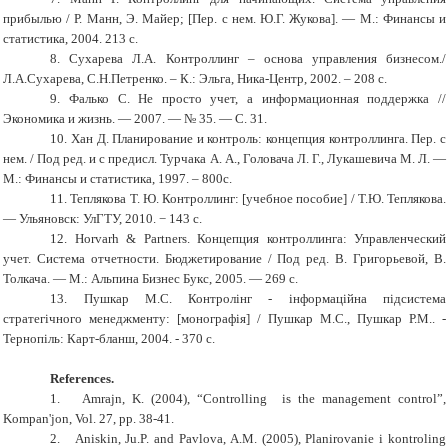
прибылью / Р. Манн,
Э.
Майер
; [
Пер. с нем. Ю.Г. Жукова
]
.
— М.: Финансы и
статистика, 2004. 213 с.
8.
Сухарева Л.А. Контроллинг – основа управления бизнесом./
Л.А.Сухарева, С.Н.Петренко. – К.: Эльга, Ника-Центр, 2002. – 208 с.
9.
Фалько С. Не просто учет, а
и
нформационная поддержка //
Экономика и жизнь. — 2007. — № 35. — С. 31.
10.
Хан Д. Планирование и контроль: концепция контроллинга. Пер. с
нем. / Под ред. и с предисл. Турчака А. А., Головача Л. Г., Лукашевича М. Л. —
М.: Финансы и статистика, 1997. – 800с.
11.
Теплякова Т. Ю. Контроллинг:
[
учебное пособие
] / Т.Ю
. Теплякова.
— Ульяновск: УлГТУ, 2010. − 143 с.
12.
Horvarh & Partners. Концепция контроллинга: Управленческий
учет. Система отчетности. Бюджетирование / Под ред. В. Григорьевой, В.
Толкача. — М.: Альпина Бизнес Букс, 2005. — 269 с.
13.
Пушкар М.С. Контролінг - інформаційна підсистема
стратегічного менеджменту:
[м
онографія
]
/ Пушкар М.С., Пушкар Р.М.. -
Тернопіль: Карт-бланш, 2004. - 370 с.
References
.
1.
Amrajn
,
K. (2004)
,
“C
ontrolling
is the management control”,
Kompan'jon
, Vol.
27
, pp.
38-41
.
2.
Aniskin, Ju.P. and Pavlova, A.M. (2005), Planirovanie i kontrolіng