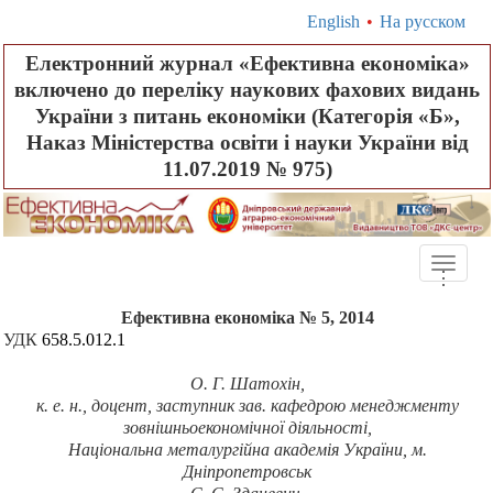
English
•
На русском
Електронний журнал «Ефективна економіка»
включено до переліку наукових фахових видань
України з питань економіки (Категорія «Б»,
Наказ Міністерства освіти і науки України від
11.07.2019 № 975)
Toggle
.
.
.
naviga
Ефективна економіка № 5, 2014
УДК
658.5.012.1
О. Г. Шатохін
,
к. е. н., доцент, заступник зав. кафедрою менеджменту
зовнішньоекономічної діяльності,
Національна металургійна академія України, м.
Дніпропетровськ