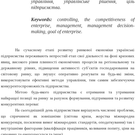
управління, управлінське рішення, ціль
підприємства.
Keywords:
controlling, the competitiveness of
enterprise, management, management decision-
making, goal of enterprise.
На сучасному етапі розвитку ринкової економіки українські
підприємства переживають непростий етап свої діяльності на фоні кризових
явищ, високого рівня плинності
економічних процесів на регіональному та
державному рівнях, підвищення активності суб’єктів господарювання на
світовому ринку, що змушує оперативно реагувати на будь-які зміни,
використовувати ефективні методи управління, тим самим забезпечуючи
конкурентоспроможність підприємства.
Метою будь-якого підприємства є отримання та утримання
найкращої позиції на ринку за рахунок формування, підтримання та розвитку
конкурентних переваг.
На сьогоднішній день підприємствам вирішують численні проблеми,
що спричинені як зовнішніми (світова криза, жорстка міжнародна
конкуренція, посилення вимог міжнародних стандартів, оподаткування) так і
внутрішніми факторами (кваліфікація працівників, коливання попиту, ціни на
сировину та енергоресурси та інше).