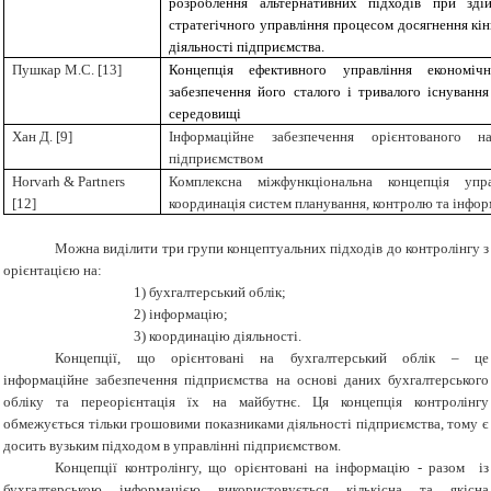
розроблення альтернативних підходів при зді
стратегічного управління процесом досягнення кінц
діяльності підприємства.
Пушкар М.С.
[
13
]
Концепція ефективного управління економі
забезпечення його сталого і тривалого існуванн
середовищі
Хан Д. [
9
]
Інформаційне забезпечення орієнтованого н
підприємством
Horvarh & Partners
Комплексна міжфункціональна концепція упр
[
12
]
координація систем планування, контролю та інфор
Можна виділити три групи концептуальних підходів до контролінгу з
орієнтацією на:
1) бухгалтерський облік;
2) інформацію;
3) координацію діяльності.
Концепції, що орієнтовані на бухгалтерський облік – це
інформаційне забезпечення підприємства на основі даних бухгалтерського
обліку та переорієнтація їх на майбутнє. Ця концепція контролінгу
обмежується тільки грошовими показниками діяльності підприємства, тому є
досить вузьким підходом в управлінні підприємством.
Концепції контролінгу, що орієнтовані на інформацію - разом із
бухгалтерською інформацією використовується кількісна та якісна