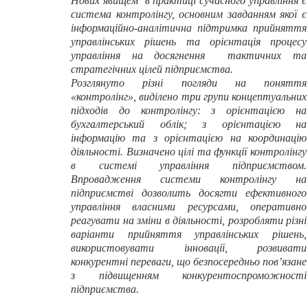
Нових явищем в практиці сучасного управління є
система контролінгу, основним завданням якої є
інформаційно-аналітична підтримка прийняття
управлінських рішень та орієнтація процесу
управління на досягнення тактичних та
стратегічних цілей підприємства.
Розглянуто різні погляди на поняття
«контролінг», виділено три групи концептуальних
підходів до контролінгу: з орієнтацією на
бухгалтерський облік; з орієнтацією на
інформацію та з орієнтацією на координацію
діяльності. Визначено цілі та функції контролінгу
в системі управління підприємством.
Впровадження системи контролінгу на
підприємстві дозволить досягти ефективного
управління власними ресурсами, оперативно
реагувати на зміни в діяльності, розробляти різні
варіанти прийняття управлінських рішень,
використовувати інновації, розвивати
конкурентні переваги, що безпосередньо пов’язане
з підвищенням конкурентоспроможності
підприємства.