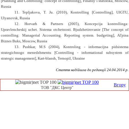
[Planning and Controlling: concept of controlling], Finansy i statistika, Moscow,
Russia
11.
Tepljakova
,
T. Ju.
(2010), Kontrolling [Controlling], UlGTU,
Ulyanovsk, Russia
12.
Horvarh & Partners
(2005), Koncepcija kontrollinga:
Upravlencheskij uchet. Sistema otchetnosti. Bjudzhetirovanie [The concept of
controlling: Managerial Accounting. Reporting system. budgeting], Al'pina
Biznes Buks, Moscow, Russia
13.
Pushkar, M.S
(2004), Kontrolіng - іnformacіjna pіdsistema
strategіchnogo menedzhmentu [Controlling - informational subsystem of
strategic management], Kart-blansh, Ternopil, Ukraine
Стаття надійшла до редакції
24
.04.2014 р.
Вгору
ТОВ "ДКС Центр"