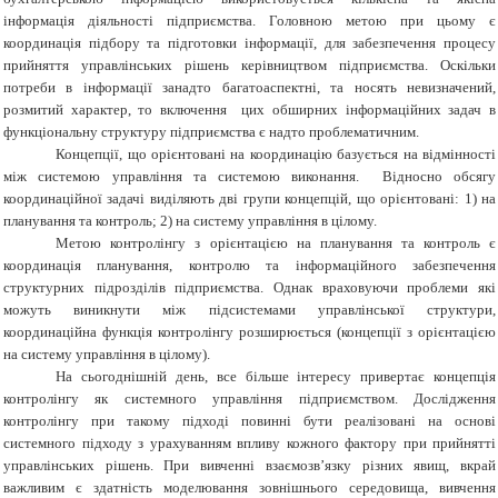
інформація діяльності підприємства. Головною метою при цьому є
координація підбору та підготовки інформації, для забезпечення процесу
прийняття управлінських рішень керівництвом підприємства. Оскільки
потреби в інформації занадто багатоаспектні, та носять невизначений,
розмитий характер, то включення цих обширних інформаційних задач в
функціональну структуру підприємства є надто проблематичним.
Концепції, що орієнтовані на координацію базується на відмінності
між системою управління та системою виконання. Відносно обсягу
координаційної задачі виділяють дві групи концепцій, що орієнтовані: 1) на
планування та контроль; 2) на систему управління в цілому.
Метою контролінгу з орієнтацією на планування та контроль є
координація планування, контролю та інформаційного забезпечення
структурних підрозділів підприємства. Однак враховуючи проблеми які
можуть виникнути між підсистемами управлінської структури,
координаційна функція контролінгу розширюється (концепції з орієнтацією
на систему управління в цілому).
На сьогоднішній день, все більше інтересу привертає концепція
контролінгу як системного управління підприємством. Дослідження
контролінгу при такому підході повинні бути реалізовані на основі
системного підходу з урахуванням впливу кожного фактору при прийнятті
управлінських рішень. При вивченні взаємозв’язку різних явищ, вкрай
важливим є здатність моделювання зовнішнього середовища, вивчення