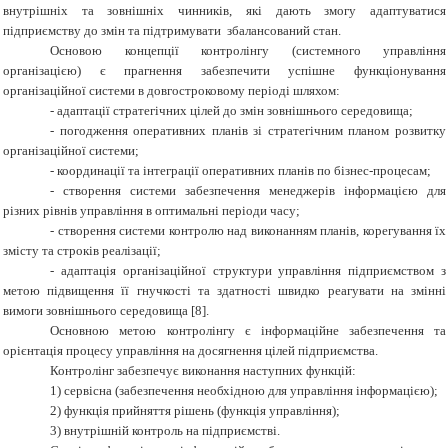
внутрішніх та зовнішніх чинників, які дають змогу адаптуватися
підприємству до змін та підтримувати збалансований стан.
Основою концепції контролінгу (системного управління
організацією) є прагнення забезпечити успішне функціонування
організаційної системи в довгостроковому періоді шляхом:
-
адаптації стратегічних цілей до змін зовнішнього середовища;
-
погодження оперативних планів зі стратегічним планом розвитку
організаційної системи;
-
координації та інтеграції оперативних планів по бізнес-процесам;
-
створення системи забезпечення менеджерів інформацією для
різних рівнів управління в оптимальні періоди часу;
-
створення системи контролю над виконанням планів, корегування їх
змісту та строків реалізації;
-
адаптація організаційної структури управління підприємством з
метою підвищення її гнучкості та здатності швидко реагувати на змінні
вимоги зовнішнього середовища [8].
Основною метою контролінгу є інформаційне забезпечення та
орієнтація процесу управління на досягнення цілей підприємства.
Контролінг забезпечує виконання наступних функцій:
1) сервісна (забезпечення необхідною для управління інформацією);
2) функція прийняття рішень (функція управління);
3) внутрішній контроль на підприємстві.