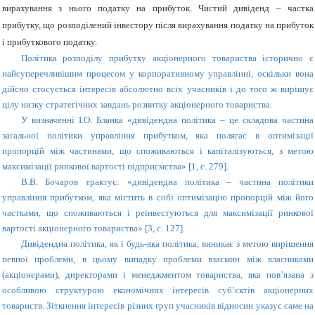
вирахування з нього податку на прибуток. Чистий дивіденд – частка
прибутку, що розподілений інвестору після вирахування податку на прибуток
і прибуткового податку.
Політика розподілу прибутку акціонерного товариства історично є
найсуперечливішим процесом у корпоративному управлінні, оскільки вона
дійсно стосується інтересів абсолютно всіх учасників і до того ж вирішує
цілу низку стратегічних завдань розвитку акціонерного товариства.
У визначенні І.О. Бланка «дивідендна політика – це складова частина
загальної політики управління прибутком, яка полягає в оптимізації
пропорцій між частинами, що споживаються і капіталізуються, з метою
максимізації ринкової вартості підприємства» [1, с. 279].
В.В. Бочаров трактує: «дивідендна політика – частина політики
управління прибутком, яка містить в собі оптимізацію пропорцій між його
частками, що споживаються і реінвестуються для максимізації ринкової
вартості акціонерного товариства» [3, с. 127].
Дивідендна політика, як і будь-яка політика, виникає з метою вирішення
певної проблеми, в цьому випадку проблеми взаємин між власниками
(акціонерами), директорами і менеджментом товариства, яка пов’язана з
особливою структурою економічних інтересів суб’єктів акціонерних
товариств. Зіткнення інтересів різних груп учасників відносин указує саме на