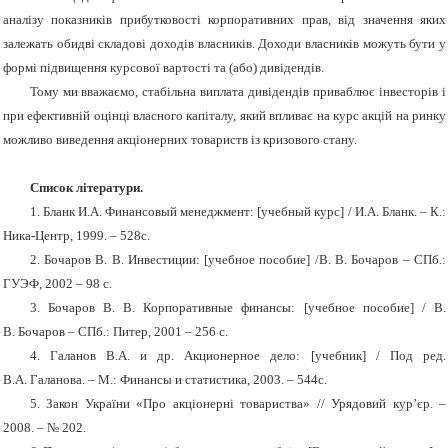
аналізу показників прибутковості корпоративних прав, від значення яких
залежать обидві складові доходів власників. Доходи власників можуть бути у
формі підвищення курсової вартості та (або) дивідендів.
Тому ми вважаємо, стабільна виплата дивідендів приваблює інвесторів і
при ефективній оцінці власного капіталу, який впливає на курс акцій на ринку
можливо виведення акціонерних товариств із кризового стану.
Список літератури.
1.
Бланк И.А. Финансовый менеджмент: [
у
чебный курс] /
И.А. Бланк.
– К.:
Ника-Центр,
1999
.
– 528с.
2. Бочаров В
.
В. Инвестиции:
[учебное пособие] /
В.
В.
Бочаров –
СПб.:
ГУ
ЭФ
, 2002 – 98 с.
3
.
Бочаров В
.
В. Корпоративные финансы:
[учебное пособие] /
В.
В.
Бочаров –
СПб.: Питер, 2001 – 256 с.
4
.
Галанов В.А.
и
др. Акционерное дело:
[
учебник
]
/ Под
ред
.
В.А. Галанова. – М.: Финансы и статистика, 2003.
–
544с.
5.
Закон України «Про акціонерні товариства» // Урядовий кур’
єр.
–
2008. – № 202.