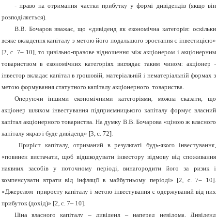
- право на отримання частки прибутку у формі дивідендів (якщо він
розподіляється).
В.В. Бочаров вважає, що «дивіденд як економічна категорія: оскільки
всяке вкладення капіталу з метою його подальшого зростання є інвестицією»
[2, с. 7– 10], то цивільно-правове відношення між акціонером і акціонерним
товариством в економічних категоріях виглядає таким чином: акціонер -
інвестор вкладає капітал в грошовій, матеріальній і нематеріальній формах з
метою формування статутного капіталу акціонерного товариства.
Оперуючи іншими економічними категоріями, можна сказати, що
акціонер шляхом інвестування підприємницького капіталу формує власний
капітал акціонерного товариства. На думку В.В. Бочарова «ціною ж власного
капіталу якраз і буде дивіденд» [3, с. 72].
Приріст капіталу, отриманий в результаті будь-якого інвестування,
«повинен вистачати, щоб відшкодувати інвестору відмову від споживання
наявних засобів у поточному періоді, винагородити його за ризик і
компенсувати втрати від інфляції в майбутньому періоді» [2, с. 7– 10].
«
Джерелом
приросту капіталу і метою інвестування є одержуваний від них
прибуток (дохід)» [2, с. 7– 10].
Ціна власного капіталу – дивіденд – наперед невідома. Дивіденд