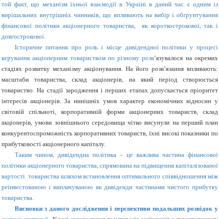
той факт, що механізм їхньої взаємодії в Україні в даний час є одним із
вирішальних внутрішніх чинників, що впливають на вибір і обґрунтування
фінансової політики акціонерного товариства, як короткострокової, так і
довгострокової.
Історичне питання про роль і місце дивідендної політики у процесі
керування акціонерним товариством по різному розв
’
язувалося на окремих
стадіях розвитку механізму акціонування. На його розв’язання впливають:
масштаби товариства, склад акціонерів, на який період створюється
товариство. На стадії зародження і перших етапах допускається пріоритет
інтересів акціонерів. За нинішніх умов характер економічних відносин у
світовій спільноті, корпоративній форми акціонерних товариств, склад
акціонерів, умови зовнішнього середовища чітко висунули на перший план
конкурентоспроможність корпоративних товариств, їхні високі показники по
прибутковості акціонерного капіталу.
Таким чином, дивідендна політика – це важлива частина фінансової
політики акціонерного товариства, спрямована на підвищення капіталізованої
вартості товариства шляхом встановлення оптимального співвідношення між
реінвестованою і виплачуваною як дивіденди частинами чистого прибутку
товариства.
Висновки з даного дослідження і перспективи подальших розвідок у