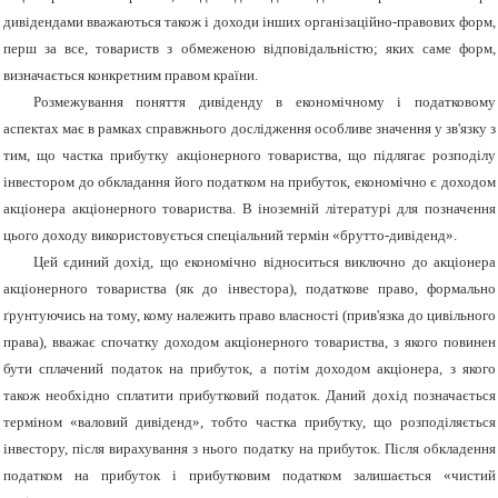
дивідендами вважаються також і доходи інших організаційно-правових форм,
перш за все, товариств з обмеженою відповідальністю; яких саме форм,
визначається конкретним правом країни.
Розмежування поняття дивіденду в економічному і податковому
аспектах має в рамках справжнього дослідження особливе значення у зв'язку з
тим, що частка прибутку акціонерного товариства, що підлягає розподілу
інвестором до обкладання його податком на прибуток, економічно є доходом
акціонера акціонерного товариства. В іноземній літературі для позначення
цього доходу використовується спеціальний термін «брутто-дивіденд».
Цей єдиний дохід, що економічно відноситься виключно до акціонера
акціонерного товариства (як до інвестора), податкове право, формально
ґрунтуючись на тому, кому належить право власності (прив'язка до цивільного
права), вважає спочатку доходом акціонерного товариства, з якого повинен
бути сплачений податок на прибуток, а потім доходом акціонера, з якого
також необхідно сплатити прибутковий податок. Даний дохід позначається
терміном «валовий дивіденд», тобто частка прибутку, що розподіляється
інвестору, після вирахування з нього податку на прибуток. Після обкладення
податком на прибуток і прибутковим податком залишається «чистий