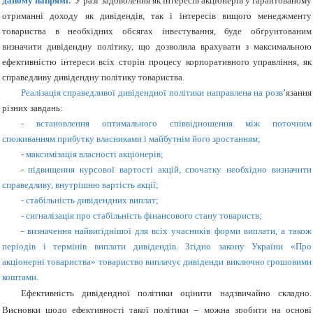
даному напрямі.
У разі задоволення як інтересів акціонерів у гарантованому
отриманні доходу як дивідендів, так і інтересів вищого менеджменту
товариства в необхідних обсягах інвестування, буде обґрунтованим
визначити дивідендну політику, що дозволила врахувати з максимальною
ефективністю інтереси всіх сторін процесу корпоративного управління, як
справедливу дивідендну політику товариства.
Реалізація справедливої дивідендної політики направлена на розв
’
язання
різних завдань:
-
встановлення оптимального співвідношення між поточним
споживанням прибутку власниками і майбутнім його зростанням;
-
максимізація власності акціонерів;
-
підвищення курсової вартості акцій, спочатку необхідно визначити
справедливу, внутрішню вартість акції;
-
стабільність дивідендних виплат;
-
сигналізація про стабільність фінансового стану товариств;
-
визначення найвигіднішої для всіх учасників форми виплати, а також
періодів і термінів виплати дивідендів. Згідно закону України «Про
акціонерні товариства» товариство виплачує дивіденди виключно грошовими
коштами.
Ефективність дивідендної політики оцінити надзвичайно складно.
Висновки щодо ефективності такої політики – можна зробити на основі