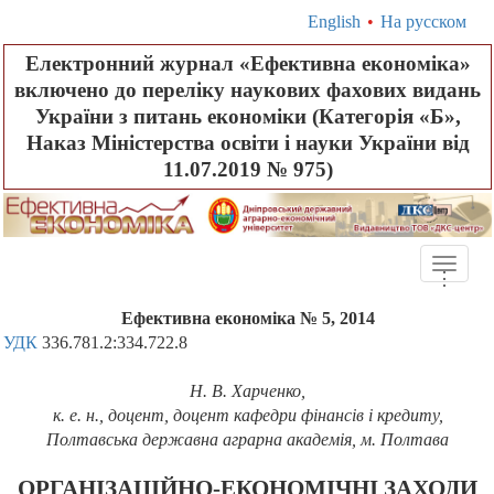
English
•
На русском
Електронний журнал «Ефективна економіка»
включено до переліку наукових фахових видань
України з питань економіки (Категорія «Б»,
Наказ Міністерства освіти і науки України від
11.07.2019 № 975)
Toggle
.
.
.
naviga
Ефективна економіка № 5, 2014
УДК
336.781.2
:334.722.8
Н.
В. Харченко,
к.
е. н., доцент, доцент кафедри фінансів і кредиту,
Полтавська державна аграрна академія, м. Полтава
ОРГАНІЗАЦІЙНО-ЕКОНОМІЧНІ ЗАХОДИ