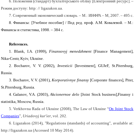
6. Положення (стандарт) бухгалтерського обліку
[
Електронний ресурс
]
. –
Режим доступу:
http
: //
ligazakon
.
ua
.
7. Современный экономический словарь.
– М.: ИНФРА – М, 2007. – 495
с.
8.
Финансы: [Учебное пособие]
/
Под ред. проф. А.М. Ковалевой. – М.:
Финанс
ы и статистика, 1998. – 384 с.
References.
1. Blank, I.A. (1999),
Finansovyj menedzhment
[Finance Management],
Nika-Centr, Kyiv, Ukraine.
2. Bocharov, V. V. (2002),
Investicii
[Investment], GUJeF, St.Pitersburg,
Russia.
3. Bocharov, V. V. (2001),
Korporativnye finansy
[Corporate finances], Piter,
St.Pitersburg, Russia.
4. Galanov, V.A. (2003),
Akcionernoe delo
[Joint Stock business],Finansy i
statistika, Moscow, Russia.
5.
Verkhovna Rada of Ukraine (2008), The Law of Ukraine “
On Joint Stock
Companies
”,
Uriadovyj kur'ier
, vol.
202.
6. Ligazakon (2014), "
Regulations (
standards)
of accounting
", available at:
http
://
ligazakon
.
ua
(Accessed 10 May 2014).