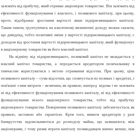
залежить від прибутку, який отримає акціонерне товариство. Він залежить від
ефективності функціонування і власного, і позикового капіталу, при цьому,
проте, відображає зростання вартості лише підприємницького капіталу.
Таким чином, ґрунтуючись на класичному визначенні доходу можна сказати,
що дивіденд, тобто позитивні зміни у вартості підприємницького капіталу, є
доходом від зростання вартості підприємницького капіталу, який функціонує
в акціонерному товаристві як його власний капітал.
На відміну від підприємницького, позиковий капітал не вкладається у
власний капітал товариства, а передається кредитором позичальнику в
тимчасове користуватися з метою отримання відсотка. При цьому, ціна
позикового капіталу – сума відсотків, що сплачується по позиках і кредитах, і
пов'язані з ним витрати – величина, як правило, наперед відома і не залежить
ні від ефективності функціонування позикового капіталу, ні від ефективності
функціонування всього акціонерного товариства, тобто від прибутку
акціонерного товариства. Повернення позикового капіталу забезпечується, як
правило, заставою або гарантією. Крім того, вимоги кредиторів у разі
банкрутства задовольняються до розподілу майна, що залишилося, між
акціонерами, і тому ризик втрати капіталу позикодавцем значно менше, ніж