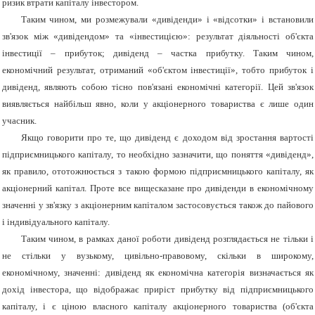
ризик втрати капіталу інвестором.
Таким чином, ми розмежували «дивіденди» і «відсотки» і встановили
зв'язок між «дивідендом» та «інвестицією»: результат діяльності об'єкта
інвестиції – прибуток; дивіденд – частка прибутку. Таким чином,
економічний результат, отриманий «об'єктом інвестиції», тобто прибуток і
дивіденд, являють собою тісно пов'язані економічні категорії. Цей зв'язок
виявляється найбільш явно, коли у акціонерного товариства є лише один
учасник.
Якщо говорити про те, що дивіденд є доходом від зростання вартості
підприємницького капіталу, то необхідно зазначити, що поняття «дивіденд»,
як правило, ототожнюється з такою формою підприємницького капіталу, як
акціонерний капітал. Проте все вищесказане про дивіденди в економічному
значенні у зв'язку з акціонерним капіталом застосовується також до пайового
і індивідуального капіталу.
Таким чином, в рамках даної роботи дивіденд розглядається не тільки і
не стільки у вузькому, цивільно-правовому, скільки в широкому,
економічному, значенні: дивіденд як економічна категорія визначається як
дохід інвестора, що відображає приріст прибутку від підприємницького
капіталу, і є ціною власного капіталу акціонерного товариства (об'єкта