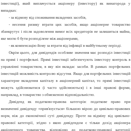
інвестиції), який виплачується акціонеру (інвестору) як винагорода у
випадках:
- за відмову від споживання вкладених засобів,
- несення ризику втрати цих засобів, якщо акціонерне товариство
збанкрутує і після задоволення вимог всіх кредиторів не залишиться майна,
яке могло б бути розподілене між акціонерами,
- як компенсацію йому за втрати від інфляції в майбутньому періоді.
Окрім цього, для дивідендів особливе значення має розподіл інвестиції
на прямі і портфельні. Прямі інвестиції забезпечують інвестору контроль в
управлінні товариством, в яку він вкладає засоби. В рамках портфельних
інвестицій можливість контролю відсутня. Якщо для портфельних інвестицій
характерне вкладення капіталу в акціонерний капітал, то прямі інвестиції
можуть здійснюватися (і часто здійснюються) і в інші правові форми,
наприклад, в товариство з обмеженою відповідальністю.
Дивіденд як податково-правова категорія: податкове право при
визначенні дивіденду «прив'язується» більшою мірою до цивільно-правових
норм, ніж до економічної суті дивіденду. Проте на відміну від цивільно-
правової категорії, згідно з якою дивідендом є тільки дохід акціонера
акціонерного товариства, відповідно до податково-правової категорії