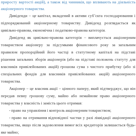
приросту вартості акцій), а також від чинників, що впливають на діяльність
акціонерного товариства.
Дивіденди – це капітал, вкладений в активи
суб’
єкта господарювання і
підпорядкований акціонерному товариству. Дивіденд розглядається як
цивільно-правова, економічна і податково-правова категорія.
Дивіденд як цивільно-правова категорія – виплачується акціонерним
товариством акціонеру за підсумками фінансового року за загальним
правилом пропорційний його частці в статутному капіталі на підставі
рішення загальних зборів акціонерів (або на підставі положень статуту для
власників привілейованих акцій) грошова сума з чистого прибутку (або зі
спеціальних фондів для власників привілейованих акцій) акціонерного
товариства.
Акціонер – це власник акції – цінного паперу, який підтверджує, що він
передав певну грошову суму, майно або немайнове право акціонерного
товариства у власність і замість цього отримав:
- право на управління і контроль акціонерним товариством;
- право на отримання відповідної частки у разі ліквідації акціонерного
товариства, якщо після задоволення вимог всіх кредиторів залишається будь-
яке майно;