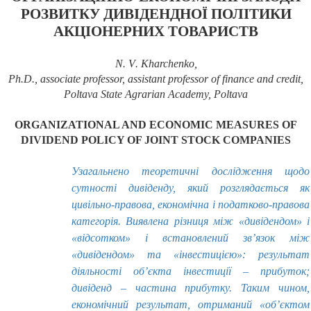
РОЗВИТКУ ДИВІДЕНДНОЇ ПОЛІТИКИ
АКЦІОНЕРНИХ ТОВАРИСТВ
N
.
V
.
Kharchenko,
Ph.D., associate professor, assistant professor of finance and credit,
Poltava State Agrarian Academy, Poltava
ORGANIZATIONAL AND ECONOMIC MEASURES OF
DIVIDEND POLICY OF JOINT STOCK COMPANIES
Узагальнено теоретичні дослідження щодо
сутності дивіденду, який розглядається як
цивільно-правова, економічна і податково-правова
категорія. Виявлена різниця між «дивідендом» і
«відсотком» і встановлений зв’язок між
«дивідендом» та «інвестицією»: результат
діяльності об’єкта інвестиції – прибуток;
дивіденд – частина прибутку. Таким чином,
економічний результат, отриманий «об’єктом