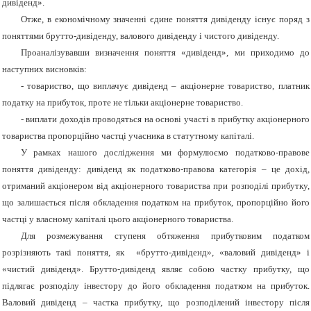
дивіденд».
Отже, в економічному значенні єдине поняття дивіденду існує поряд з
поняттями брутто-дивіденду,
валового
дивіденду і чистого дивіденду.
Проаналізувавши визначення поняття «дивіденд», ми приходимо до
наступних висновків:
- т
овари
ство, що виплачує дивіденд – акціонерне товариство, платник
податку на прибуток, проте не тільки акціонерне товариство.
- виплати доходів проводяться на основі участі в прибутку акціонерного
товариства пропорційно частці учасника в статутному капіталі.
У рамках нашого дослідження ми формулюємо податково-правове
поняття дивіденду: дивіденд як податково-правова категорія – це дохід,
отриманий акціонером від акціонерного товариства при розподілі прибутку,
що залишається після обкладення податком на прибуток, пропорційно його
частці у власному капіталі цього акціонерного товариства.
Для розмежування ступеня обтяження прибутковим податком
розрізняють такі поняття, як «брутто-дивіденд», «валовий дивіденд» і
«чистий дивіденд». Брутто-дивіденд являє собою частку прибутку, що
підлягає розподілу інвестору до його обкладення податком на прибуток.
Валовий дивіденд – частка прибутку, що розподілений інвестору після