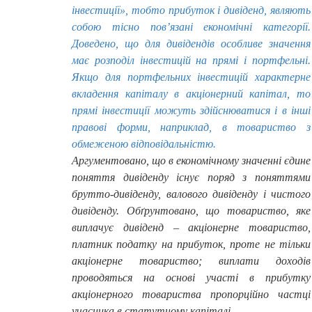
інвестиції», тобто прибуток і дивіденд, являють
собою тісно пов’язані економічні категорії.
Доведено, що для дивідендів особливе значення
має розподіл інвестицій на прямі і портфельні.
Якщо для портфельних інвестицій характерне
вкладення капіталу в акціонерний капітал, то
прямі інвестиції можуть здійснюватися і в інші
правові форми, наприклад, в товариство з
обмеженою відповідальністю.
Аргументовано, що в економічному значенні єдине
поняття дивіденду існує поряд з поняттями
брутто-дивіденду,
валового
дивіденду і чистого
дивіденду. Обґрунтовано, що т
овари
ство, яке
виплачує дивіденд – акціонерне товариство,
платник податку на прибуток, проте не тільки
акціонерне товариство; виплати доходів
проводяться на основі участі в прибутку
акціонерного товариства пропорційно частці
учасника в статутному капіталі.