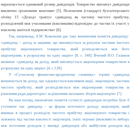
нараховується однаковий розмір дивідендів. Товариство виплачує дивіденди
виключно грошовими коштами» [5]. Положення (стандарт) бухгалтерського
обліку 15 «Доход» трактує «дивіденд як частину чистого прибутку,
розподілений між учасниками (власниками) відповідно до частки їх участі у
власному капіталі підприємства» [6].
Так, наприклад, А.М. Ковальова дає таке визначення поняття дивіденду:
«дивіденд – дохід за акціями, що виплачується за рахунок частини чистого
прибутку акціонерного товариства, який розподіляється між його
акціонерами, в розрахунку на одну акцію» [8, с. 348]. Вчений В.О. Галанов
визначає «дивіденд як дохід, який виплачується акціонерним товариством в
розрахунку на одну акцію» [4, с.128].
У «Сучасному фінансово-кредитному словнику» термін «дивіденд
визначається як дохід, що одержується власником акції, акціонером; частина
чистого прибутку, який розподіляється між акціонерами товариства за
рішенням ради директорів і за рішенням загальних зборів акціонерів» [7].
На наш погляд, економічне поняття сутності дивідендів потрібно було б
уточнити так: дивіденд – це форма поточного доходу акціонерів, який
виникає в процесі розподілу чистого прибутку акціонерного товариства і
залежить від частки власності акціонерів, їхніх переваг (можливість вибору
між поточним доходом у вигляді дивідендів або майбутнім доходом від