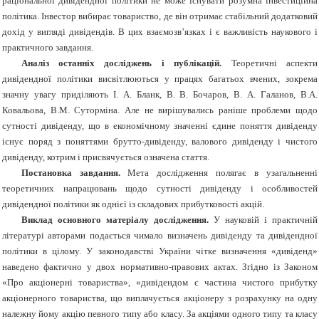
раціональної дивідендної політики не може існувати розумна інвестиційна
політика. Інвестор вибирає товариство, де він отримає стабільний додатковий
дохід у вигляді дивідендів. В цих взаємозв
’
язках і є важливість наукового і
практичного завдання.
Аналіз останніх досліджень і публікацій.
Теоретичні аспекти
дивідендної політики висвітлюються у працях багатьох вчених, зокрема
значну увагу приділяють І. А. Бланк, В. В. Бочаров, В. А. Галанов, В.А.
Ковальова, В.М. Суторміна. Але не вирішувались раніше проблеми щодо
сутності дивіденду, що в економічному значенні єдине поняття дивіденду
існує поряд з поняттями брутто-дивіденду, валового дивіденду і чистого
дивіденду, котрим і присвячується означена стаття.
Постановка завдання.
Мета дослідження полягає в узагальненні
теоретичних напрацювань щодо сутності дивіденду і особливостей
дивідендної політики як однієї із складових прибутковості акцій.
Виклад основного матеріалу дослідження.
У науковій і практичній
літературі авторами подається чимало визначень дивіденду та дивідендної
політики в цілому. У законодавстві України чітке визначення «дивіденд»
наведено фактично у двох нормативно-правових актах. Згідно із Законом
«Про акціонерні товариства», «дивідендом є частина чистого прибутку
акціонерного товариства, що виплачується акціонеру з розрахунку на одну
належну йому акцію певного типу або класу. За акціями одного типу та класу