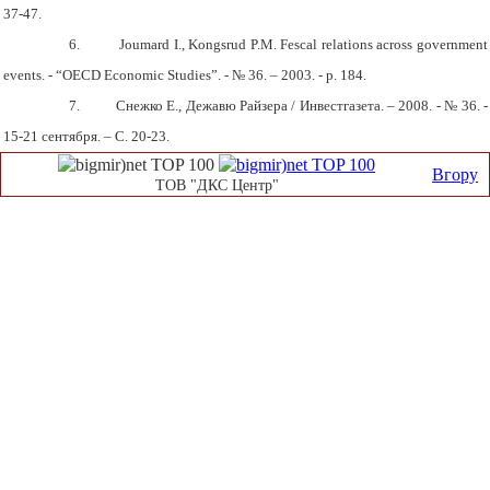
37-47.
6.
Joumard I., Kongsrud P.M. Fescal relations across government
events. - “OECD Economic Studies”. - № 36. – 2003. - p. 184.
7.
Снежко Е., Дежавю Райзера / Инвестгазета. – 2008. - № 36. -
15-21 сентября. – С. 20-23.
Вгору
ТОВ "ДКС Центр"