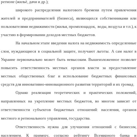
регионе (жильё, дачи и др.);
широкого распределения налогового бремени путем привлечения
жителей и предпринимателей (бизнеса), являющихся собственниками или
пользователями недвижимости (жилья, промплощадок, воды, воздуха и т.п.), к
участию в формировании доходов местных бюджетов.
На начальном этапе введения налога на недвижимость определенные
слои, нуждающиеся в социальной защите, получают льготы. А сам налог в
Украине первоначально может быть невысоким. Вышеизложенное позволит
повысить ответственность местных органов власти за предоставление
местных общественных благ и использование бюджетных финансовых
средств для инновативно-инновационного развития территорий и их громад.
Однако реализация теоретических и практических положений,
направленных на укрепление местных бюджетов, во многом зависит от
ответственности субъектов бюджетных отношений: населения, органов
местного и регионального управления, государства.
Ответственность нужна для улучшения отношений с бизнесом,
населением. К примеру, согласно рейтингу Всемирного банка и