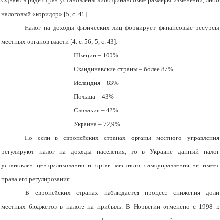
Однако в ряде стран установлены либо финансовые размеры изменений, либо
налоговый «коридор» [5, с. 41].
Налог на доходы физических лиц формирует финансовые ресурсы
местных органов власти [4. с. 56; 5, с. 43]:
Швеции – 100%
Скандинавские страны – более 87%
Исландия – 83%
Польша – 43%
Словакия – 42%
Украина – 72,9%
Но если в европейских странах органы местного управления
регулируют налог на доходы населения, то в Украине данный налог
установлен централизованно и орган местного самоуправления не имеет
права его регулирования.
В европейских странах наблюдается процесс снижения доли
местных бюджетов в налоге на прибыль. В Норвегии отменено с 1998 г.