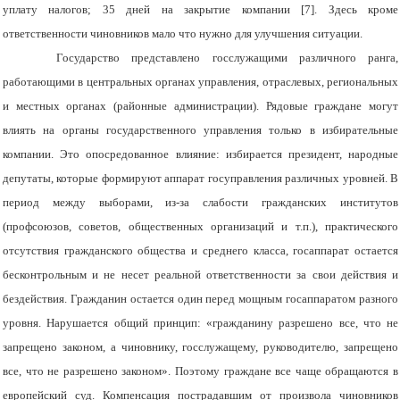
уплату налогов; 35 дней на закрытие компании [7]. Здесь кроме
ответственности чиновников мало что нужно для улучшения ситуации.
Государство представлено госслужащими различного ранга,
работающими в центральных органах управления, отраслевых, региональных
и местных органах (районные администрации). Рядовые граждане могут
влиять на органы государственного управления только в избирательные
компании. Это опосредованное влияние: избирается президент, народные
депутаты, которые формируют аппарат госуправления различных уровней. В
период между выборами, из-за слабости гражданских институтов
(профсоюзов, советов, общественных организаций и т.п.), практического
отсутствия гражданского общества и среднего класса, госаппарат остается
бесконтрольным и не несет реальной ответственности за свои действия и
бездействия. Гражданин остается один перед мощным госаппаратом разного
уровня. Нарушается общий принцип: «гражданину разрешено все, что не
запрещено законом, а чиновнику, госслужащему, руководителю, запрещено
все, что не разрешено законом». Поэтому граждане все чаще обращаются в
европейский суд. Компенсация пострадавшим от произвола чиновников