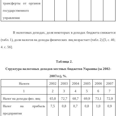
трансферты от органов
государственного
управления
В налоговых доходах, доля некоторых в доходах бюджета снижается
(табл. 1), доля налогов на доходы физических лиц возрастает (табл. 2) [5, с. 46;
4. с. 56].
Таблица 2.
Структура налоговых доходов местных бюджетов Украины (за 2002-
2007гг.), %.
Налоги
2002
2003
2004
2005
2006
2007
1
2
3
4
5
6
7
Налог на доходы физ. лиц
65,8
72,7
68,7
69,9
73,1
72,9
Налог на прибыль
7,5
0,8
0,7
0,8
1,0
0,9
предприятия