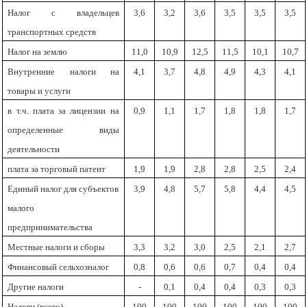
Налог с владельцев
3,6
3,2
3,6
3,5
3,5
3,5
транспортных средств
Налог на землю
11,0
10,9
12,5
11,5
10,1
10,7
Внутренние налоги на
4,1
3,7
4,8
4,9
4,3
4,1
товары и услуги
в т.ч. плата за лицензии на
0,9
1,1
1,7
1,8
1,8
1,7
определенные виды
деятельности
плата за торговый патент
1,9
1,9
2,8
2,8
2,5
2,4
Единый налог для субъектов
3,9
4,8
5,7
5,8
4,4
4,5
малого
предпринимательства
Местные налоги и сборы
3,3
3,2
3,0
2,5
2,1
2,7
Финансовый сельхозналог
0,8
0,6
0,6
0,7
0,4
0,4
Другие налоги
-
0,1
0,4
0,4
0,3
0,3
Налоги (всего)
100
100
100
100
100
100