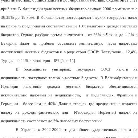
участие местных органов власти в формировании местных бюджетов за счет
прибыли. В Финляндии доля местных бюджетов с начала 2000 г. уменьшена с
36,39% до 19,75%. В большинстве постсоциалистических государств налог
на прибыль предприятий составляет свыше 10% налоговых доходов местных
бюджетов. Однако разброс весьма значителен – от 26% в Чехии, до 1-2% в
Венгрии. Налог на прибыль составляет значительную часть налоговых
поступлений местных бюджетов и в ряде строя ОЭСР: Португалия – 12,4%,
Турция – 9-11%, Финляндия – 8% [5, с. 44].
В большинстве унитарных государств ОЭСР налоги на
недвижимость поступают только в местные бюджеты. В Великобритании и
Ирландии налоговые доходы местных бюджетов обеспечиваются
исключительно налогами на недвижимость, в Нидерландах, Франции и
Германии – более чем на 40%. Даже в странах, где предпочтение отдается
налогу на доходы физических лиц (Финляндия, Норвегия) налоги на
недвижимость составляют до 5% налоговых поступлений.
В Украине в 2002-2006 гг. два общегосударственных налога на