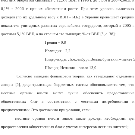
местных бюджетов снизились с 12,5% ВВП в 1998 г. до 5,6% в 2004-2005г. и
6,1% в 2006 г. при их абсолютном росте. При этом уровень налоговых
доходов (по их удельному весу к ВВП – И.Б.) в Украине превышает средний
показатель унитарных развитых европейских государств, который в 2005 г.
достигал 5,1% ВВП, а по странам это выглядит, % от ВВП [5, с. 38]:
Греция – 0,8
Ирландия – 2,2
Нидерланды, Люксембург, Великобритания – менее 5
Швеция, Испания – около 13,0
Согласно выводам финансовой теории, как утверждают отдельные
авторы [5], децентрализация бюджетных систем обосновывается тем, что
местные органы власти могут лучше обеспечить предоставление
общественных благ в соответствии с местными потребностями и
предпочтениями. Это достижимо при условии, если:
местные органы власти знают, какие доходы необходимы для
предоставления общественных благ с учетом интересов местных жителей;