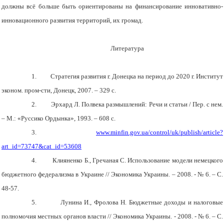
должны всё больше быть ориентированы на финансирование инновативно-
инновационного развития территорий, их громад.
Литература
1.
Стратегия развития г. Донецка на период до 2020 г. Институт
эконом. пром-сти, Донецк, 2007. – 329 с.
2.
Эрхард Л. Полвека размышлений: Речи и статьи / Пер. с нем.
– М.: «Руссико Ордынка», 1993. – 608 с.
3.
www.minfin.gov.ua/control/uk/publish/article?
art_id=73747&cat_id=53608
4.
Клияненко Б., Гречаная С. Использование модели немецкого
бюджетного федерализма в Украине // Экономика Украины. – 2008. - № 6. – С.
48-57.
5.
Лунина И., Фролова Н. Бюджетные доходы и налоговые
полномочия местных органов власти // Экономика Украины. - 2008. - № 6. – С.