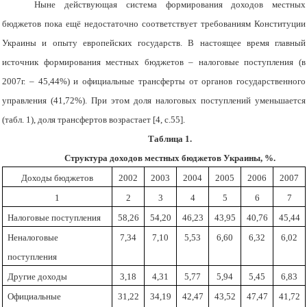
Ныне действующая система формирования доходов местных
бюджетов пока ещё недостаточно соответствует требованиям Конституции
Украины и опыту европейских государств. В настоящее время главный
источник формирования местных бюджетов – налоговые поступления (в
2007г. – 45,44%) и официальные трансферты от органов государственного
управления (41,72%). При этом доля налоговых поступлений уменьшается
(табл. 1), доля трансфертов возрастает [4, с.55].
Таблица 1.
Структура доходов местных бюджетов Украины, %.
Доходы бюджетов
2002
2003
2004
2005
2006
2007
1
2
3
4
5
6
7
Налоговые поступления
58,26
54,20
46,23
43,95
40,76
45,44
Неналоговые
7,34
7,10
5,53
6,60
6,32
6,02
поступления
Другие доходы
3,18
4,31
5,77
5,94
5,45
6,83
Официальные
31,22
34,19
42,47
43,52
47,47
41,72