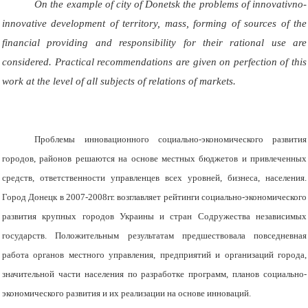
On the example of city of Donetsk the problems of innovativno-
innovative development of territory, mass, forming of sources of the
financial providing and responsibility for their rational use are
considered. Practical recommendations are given on perfection of this
work at the level of all subjects of relations of markets.
Проблемы инновационного социально-экономического развития
городов, районов решаются на основе местных бюджетов и привлеченных
средств, ответственности управленцев всех уровней, бизнеса, населения.
Город Донецк в 2007-2008гг. возглавляет рейтинги социально-экономического
развития крупных городов Украины и стран Содружества независимых
государств. Положительным результатам предшествовала повседневная
работа органов местного управления, предприятий и организаций города,
значительной части населения по разработке программ, планов социально-
экономического развития и их реализации на основе инноваций.