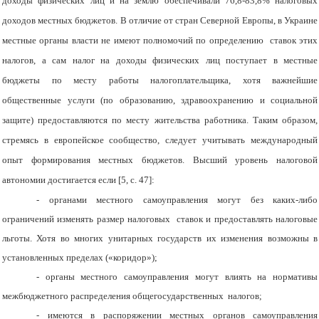
доходы физических лиц и на землю обеспечивали 76,8-83,8% налоговых
доходов местных бюджетов. В отличие от стран Северной Европы, в Украине
местные органы власти не имеют полномочий по определению ставок этих
налогов, а сам налог на доходы физических лиц поступает в местные
бюджеты по месту работы налогоплательщика, хотя важнейшие
общественные услуги (по образованию, здравоохранению и социальной
защите) предоставляются по месту жительства работника. Таким образом,
стремясь в европейское сообщество, следует учитывать международный
опыт формирования местных бюджетов. Высший уровень налоговой
автономии достигается если [5, с. 47]:
- органами местного самоуправления могут без каких-либо
ограничений изменять размер налоговых ставок и предоставлять налоговые
льготы. Хотя во многих унитарных государств их изменения возможны в
установленных пределах («коридор»);
- органы местного самоуправления могут влиять на нормативы
межбюджетного распределения общегосударственных налогов;
- имеются в распоряжении местных органов самоуправления