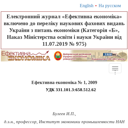
English
•
На русском
Електронний журнал «Ефективна економіка»
включено до переліку наукових фахових видань
України з питань економіки (Категорія «Б»,
Наказ Міністерства освіти і науки України від
11.07.2019 № 975)
Toggle
.
.
.
naviga
Ефективна економіка № 1, 2009
УДК 331.101.3:658.512.62
Булеев И.П.,
д.э.н., профессор, Институт экономики промышленности НАН