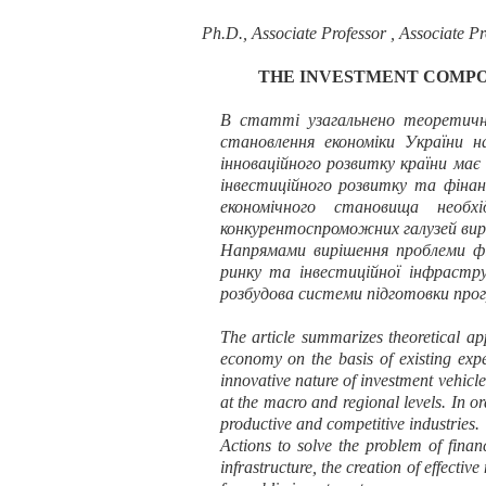
Ph.D., Associate Professor , Associate Pr
THE INVESTMENT COMPO
В статті узагальнено теоретичні 
становлення економіки України н
інноваційного розвитку країни має
інвестиційного розвитку та фінан
економічного становища необх
конкурентоспроможних галузей ви
Напрямами вирішення проблеми фін
ринку та інвестиційної інфрастр
розбудова системи підготовки прог
The
article
summarizes theoretical ap
economy on the basis of existing expe
innovative nature of investment vehicle
at the macro and regional levels. In o
productive and competitive industries.
Actions to solve the problem of fina
infrastructure, the creation of effecti