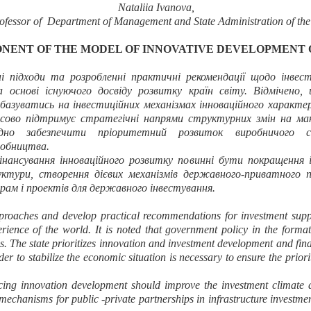
Nataliia Ivanova
,
ofessor of
Department of Management and State Administration of the 
NENT OF THE MODEL OF INNOVATIVE DEVELOPMENT 
підходи та розробленні практичні рекомендації щодо інвестиц
а основі існуючого досвіду розвитку країн світу. Відмічено
 базуватись на інвестиційних механізмах інноваційного характ
сово підтримує стратегічні напрями структурних змін на макро
ідно забезпечити пріоритетний розвиток виробничого с
робництва.
ансування інноваційного розвитку повинні бути покращення і
уктури, створення дієвих механізмів державного-приватного 
рам і проектів для державного інвестування.
proaches and develop practical recommendations for investment supp
rience of the world. It is noted that government policy in the form
s. The state prioritizes innovation and investment development and fina
rder to stabilize the economic situation is necessary to ensure the prio
ncing innovation development should improve the investment climate
ve mechanisms for public -private partnerships in infrastructure invest