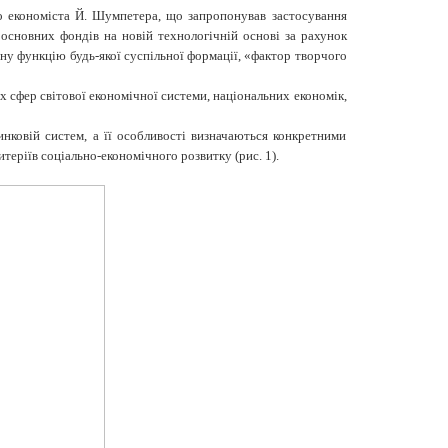
го економіста Й. Шумпетера, що запропонував застосування
основних фондів на новій технологічній основі за рахунок
ну функцію будь-якої суспільної формації, «фактор творчого
х сфер світової економічної системи, наці­ональних економік,
ковій систем, а її особливос­ті визначаються конкретними
еріїв соціа­льно-економічного розвитку (рис. 1).