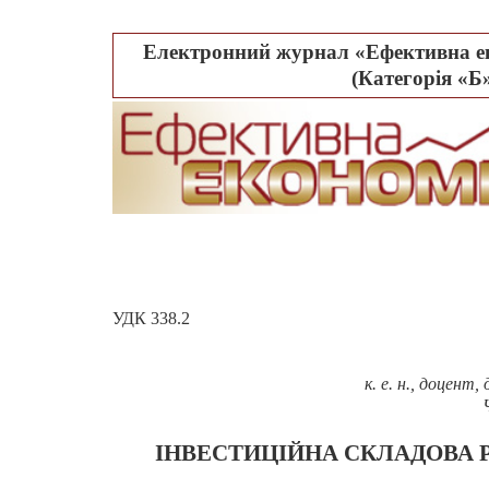
Електронний журнал «Ефективна ек
(Категорія «Б»
УДК
338.2
к. е. н., доцен
ІНВЕСТИЦІЙНА СКЛАДОВА Р