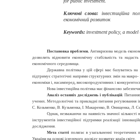
for public investment
.
Ключові слова:
інвестиційна полі
економічний розвиток
Keywords:
investment policy, a model
Постановка проблеми.
Антикризова модель економік
дозволить відновити економічну стабільність та надаст
економічного середовища.
Державна політика у цій сфері має базуватись на 
підтримує стратегічні напрями структурних змін на макро-
економіки і, насамперед, високопродуктивних і конкуренто
Нова інвестиційна політика має фінансово забезпечи
Аналіз останніх досліджень і публікацій
. Питання
учених. Методологічні та прикладні питання регулювання інв
С. Козьменко, В. Кузьменка, І. Макаренко, В. Онищенка, Л. С
Однак, незважаючи на наявність значної кількості 
інструментів інвестиційної підтримки реалізації інноваці
дослідження.
Мета статті
полягає в узагальненні теоретичних п
України на основі існуючого досвіду розвитку країн світу.