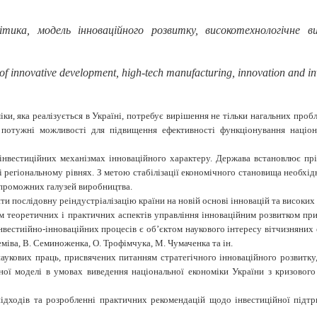
тика, модель інноваційного розвитку, високотехнологічне ви
 of innovative development, high-tech manufacturing, innovation and
и, яка реалізується в Україні, потребує вирішення не тільки нагальних проб
ь потужні можливості для підвищення ефективності функціонування націон
інвестиційних механізмах інноваційного характеру. Держава встановлює прі
 і регіональному рівнях. З метою стабілізації економічного становища необх
спроможних галузей виробництва.
ти послідовну реіндустріалізацію країни на новій основі інновацій та високи
м теоретичних і практичних аспектів управління інноваційним розвитком при
естиійно-інноваційних процесів є об’єктом наукового інтересу вітчизняних ек
еміва, В. Семиноженка, О. Трофімчука, М. Чумаченка та ін.
наукових праць, присвячених питанням стратегічного інноваційного розвитку
йної моделі в умовах виведення національної економіки України з кризовог
ідходів та розробленні практичних рекомендацій щодо інвестиційної підтри