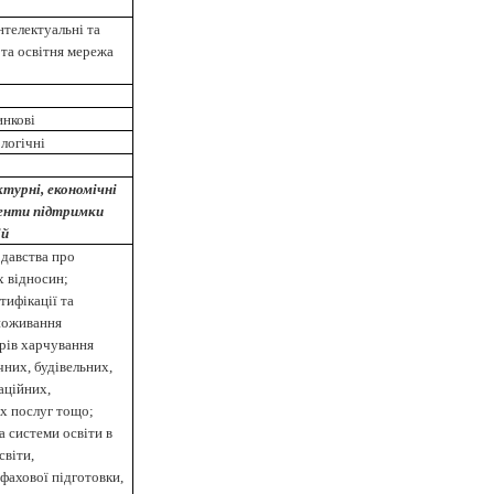
нтелектуальні та
 та освітня мережа
инкові
логічні
ктурні, економічні
енти підтримки
ій
одавства про
х відносин;
тифікації та
споживання
арів харчування
чних, будівельних,
аційних,
х послуг тощо;
а системи освіти в
світи,
 фахової підготовки,