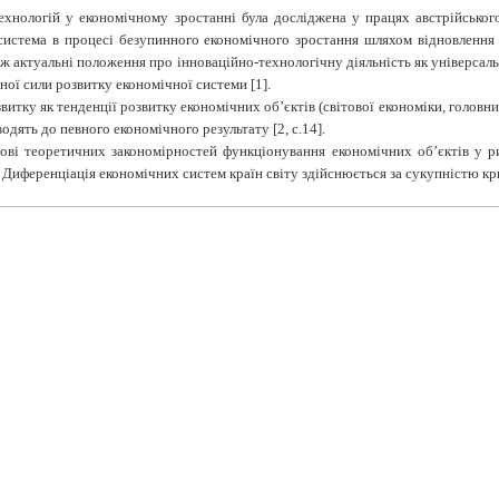
технологій у економічному зростанні була досліджена у працях австрійсько
 система в процесі безупинного економічного зростання шляхом відновлення 
 актуальні положення про інноваційно-технологічну діяльність як універсаль
ної сили розвитку економічної системи [1].
тку як тенденції розвитку економічних об’єктів (світової еко­номіки, головни
одять до певного економічного результату [2, с.14].
і теоретичних закономір­ностей функціонування економічних об’єктів у рин
Диференціація економічних систем країн світу здійснюється за сукупністю крит