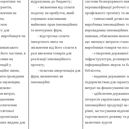
роцентних чи
відрахувань до бюджету;
системи безперервного нав
грантів;
-
звільнення від сплати
перекваліфікації робочої с
овлення на
податку на прибуток, який
профільного тренінгу та 
ти;
отримано власниками
-
тимчасовий дозвіл н
хунок
майнових прав інноваційних
виробника інноваційних то
у для
та венчурних фірм;
впровадника інноваційних 
, виробництв чи
-
відстрочка сплати
навпаки, обмеження моноп
імпортного мита чи
що зменшує витрати стано
анківського
звільнення від його сплати в
виробників товарів чи посл
 його частини, в
разі ввезення товарів для
-
створення державної
озики на
реалізації інноваційного
інфраструктури, розширен
тицій у
проекту;
інформаційних мереж та ба
ційні зміни;
-
пільгова амортизація для
бібліотек;
лати провідним
фірм, визначених як
-
надання державних з
а науковцям;
інноваційні
підприємствам для гаранту
ауково-
витрат на фінансування ін
м витрат,
-
здійснення державно
одженням
інтересів українських вир
безпечення
інноваційної продукції н
есвітньої
рівні, застосування відпов
організація
торговельного режиму та 
жних видань для
валютних курсів