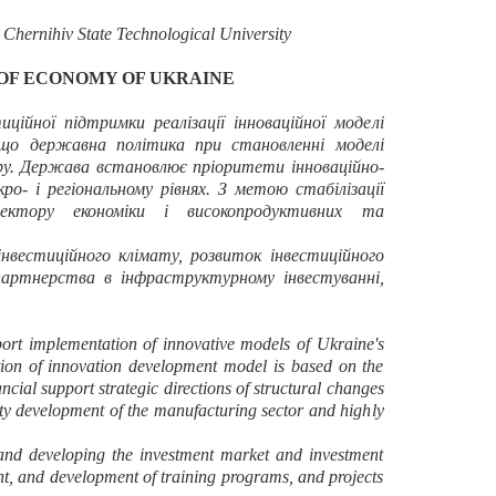
Chernihiv State Technological University
OF ECONOMY OF UKRAINE
ійної підтримки реалізації інноваційної моделі
, що державна політика при становленні моделі
еру. Держава встановлює пріоритети інноваційно-
- і регіональному рівнях. З метою стабілізації
ектору економіки і високопродуктивних та
нвестиційного клімату, розвиток інвестиційного
партнерства в інфраструктурному інвестуванні,
ort implementation of innovative models of Ukraine's
ation of innovation development model is based on the
ncial support strategic directions of structural changes
rity development of the manufacturing sector and highly
 and developing the investment market and investment
ment, and development of training programs, and projects