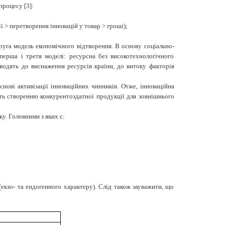
процесу [3]:
ї > перетворення інновацій у товар > гроші);
руга модель економічного відтворення. В основу соціально-
перша і третя моделі: ресурсна без високотехнологічного
зводять до виснаження ресурсів країни, до витоку факторів
нові активізації інноваційних чинників. Отже, інноваційна
ть створенню конкурентоздатної продукції для зов­нішнього
ку. Головними з яких є:
кзо- та ендогенного характеру). Слід також зауважити, що