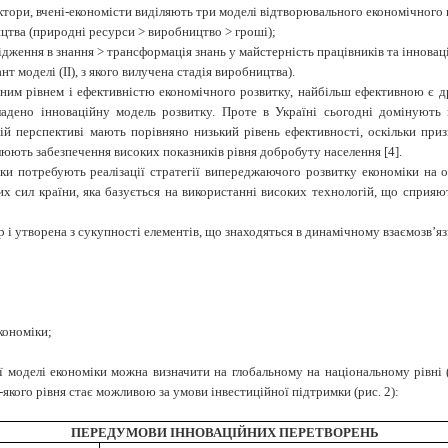
актори, вчені-економісти виділяють три моделі відтворювального економічного 
цтва (природні ресурси > виробництво > гроші);
ження в знання > трансформація знань у майстерність працівників та інноваці
 моделі (ІІ), з якого вилучена стадія виробництва).
ізним рівнем і ефективністю економічного розвитку, найбільш ефективною є д
адено інноваційну модель розвитку. Проте в Україні сьогодні домінують 
ній перспективі мають порівняно низький рівень ефективності, оскільки при
юють забезпечення високих показників рівня добробуту населення [4].
ки потребують реалізації стратегії випереджаючого розвитку економіки на ос
 сил країни, яка базується на використанні високих техноло­гій, що сприяю
і утворена з сукупності елементів, що знаходяться в динамічному взаємо­зв’яз
кономіки;
оделі економіки можна визначити на глобальному на національному рівні (е
-якого рівня стає можливою за умови інвестиційної підтримки (рис. 2):
ПЕРЕДУМОВИ ІННОВАЦІЙНИХ ПЕРЕТВОРЕНЬ