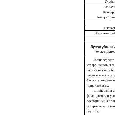
Глобал
Глобалі
Конкуре
Інтеграційн
Економ
Політичні, м
Пряма фінансо
інноваційних
-
безпосереднє
утворення нових га
наукоємних виробн
рахунок коштів де
бюджету, зокрема 
підприємствах;
-
ініціювання с
фінансування науко
дослідницьких прог
центрів шляхом ко
відбору;