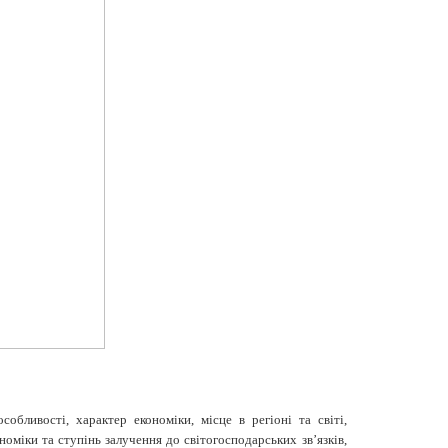
обливості, характер економіки, місце в регіоні та світі,
оміки та ступінь залу­чення до світогосподарських зв’язків,