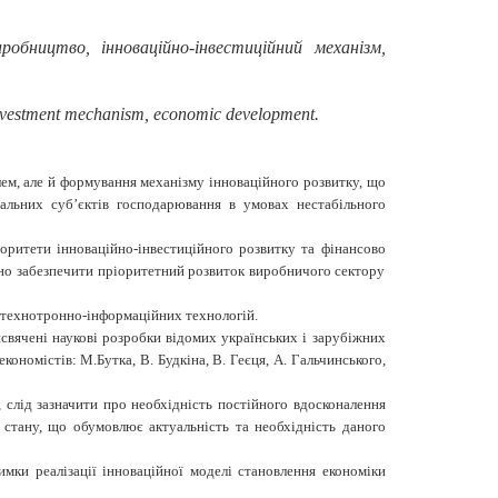
робництво, інноваційно-інвестиційний механізм,
 investment mechanism, economic development
.
лем, але й формування механізму інноваційного розвитку, що
альних суб’єктів господарювання в умовах нестабільного
оритети інноваційно-інвестиційного розвитку та фінансово
ідно забезпечити пріоритетний розвиток виробничого сектору
х технотронно-інформаційних технологій.
свячені наукові розробки відомих українських і зарубіжних
ономістів: М.Бутка, В. Будкіна, В. Геєця, А. Гальчинського,
, слід зазначити про необхідність постійного вдосконалення
о стану, що обумовлює актуальність та необхідність даного
мки реалізації інноваційної моделі становлення економіки