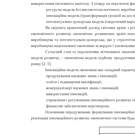
використання іноземного капі­талу. З огляду на перелічені ф
ресурсна модель без високотехнологічного виробни
інноваційна модель (трансформація грошей на дослід
інтелектуально-донорська модель (скорочений варіант
Як свідчить практичний досвід світових країн з р
економічного розвитку економічно розвинених країн покл
виробництва та інтелектуально-донорська, які у стратегіч
виробництва національної економіки за кордон і унеможливл
Сучасний стан та перспективи вітчизняної економі
модель розвитку – економічна модель підйому продуктивних
ринку [2, 5].
Інноваційна модель економіки має складний характер 
продукування наукових знань і інновацій;
освіти і підвищення кваліфікації;
комерціалізації наукових знань і інновацій;
використання інновацій;
управління і регулювання інноваційного розвитку е
фінансове забезпечення перетворень.
Основними передумовами формування інноваційної м
реалізація інноваційного розвитку економічної системи будь