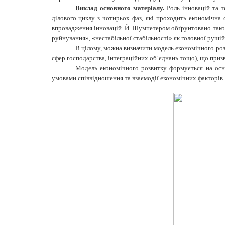
Виклад основного матеріалу.
Роль інновацій та 
ділового циклу з чотирьох фаз, які проходить економічна
впровадження інновацій. Й. Шумпетером обґрунтовано також
руйнування», «нестабільної стабільності» як головної рушій
В цілому, можна визначити модель економічного розви
сфер господарства, інтеграційних об’єднань то­що), що призв
Модель економічного розвитку формується на основ
умовами співвідношення та взаємодії економічних факторів. 