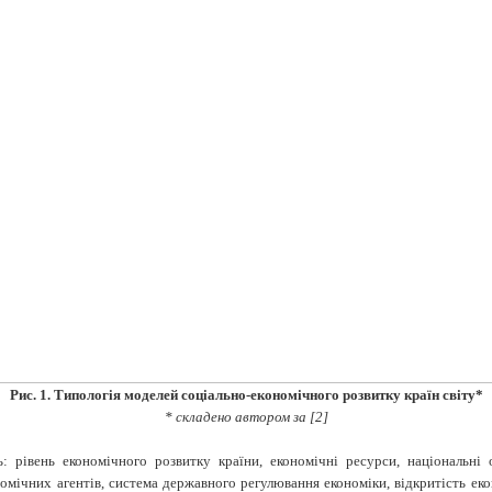
Рис. 1. Типологія моделей соціально-економічного розвитку країн світу*
* складено автором за [2]
рівень економі­чного розвитку країни, економічні ресурси, національні ос
омічних агентів, система держав­ного регулювання економіки, відкритість екон