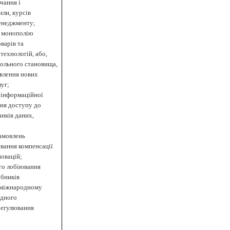
чання і
или, курсів
менеджменту;
а монополію
варів та
технологій, або,
ольного становища,
влення нових
уг;
 інформаційної
ня доступу до
нків даних,
амовлень
вання компенсації
новацій;
го лобіювання
обників
а міжнародному
ідного
регулювання