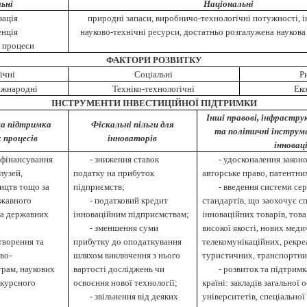
ьні
Національні
зація
природні запаси, виробничо-технологічні потужності, і
нція
науково-технічні ресурси, достатньо розгалужена наукова
і процеси
ФАКТОРИ РОЗВИТКУ
ічні
Соціальні
Р
іжнародні
Техніко-технологічні
Еко
ІНСТРУМЕНТИ ІНВЕСТИЦІЙНОЇ ПІДТРИМКИ
Інші правові, інфрастру
ва підтримка
Фіскальні пільги для
та політичні інструм
 процесів
інноваторів
інновац
 фінансування
-
зниження ставок
-
удосконалення закон
лузей,
податку на прибуток
авторське право, патентни
ицтв тощо за
підприємств;
-
введення системи сер
ржавного
-
податковий кредит
стандартів, що заохочує 
на державних
інноваційним підприємствам;
інноваційних товарів, тов
-
зменшення суми
високої якості, нових меди
творення та
прибутку до оподаткування
телекомунікаційних, рекре
во-
шляхом виключення з нього
туристичних, транспортни
рам, наукових
вартості досліджень чи
-
розвиток та підтримк
нкурсного
освоєння нової технології;
країні: закладів загальної о
-
звільнення від деяких
університетів, спеціальної