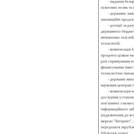
-
надання безп
пільгових позик та 
-
державне зам
інноваційні продук
-
дотації за ра
державного бюджет
визначених галузей
технологій;
-
компенсація б
процента цілком чи
разі спрямування п
фінансування інвес
технологічні іннова
-
державні вип
науковим центрам т
-
компенсація н
дослідним установа
пов’язаних з налаг
інформаційного за
(підключення до вс
мережі “Інтернет”, 
передплати зарубі
бібліотек тощо)